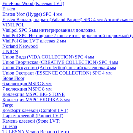
FineFloor Wood (Клеевая LVT)
Ensten
Ensten Уют (Hygge) SPC 4 мм
Ensten Валланд паркет (Valland Parquet) SPC 4 мм Английская ё
VINILPOL
Vinilpol SPC 5 мм интегрированная подложка
VinilPol SPC Herringbone 7 mm с интегрированной подложкой (
VinilPol Glue LVT клеевая 2 мм
Norland Neowood
UNION
Union Вида (VIDA COLLECTION) SPC 4 мм
Union Творческая (CREATIVE COLLECTION) SPC 4 мм
Union Искусство (Art collection) английская елочка 4 мм
Union Экстракт (ESSENCE COLLECTION) SPC 4 мм
Stone Floor
6 коллекция MSPC 8 мм
7 коллекция MSPC 8 мм
Коллекция MSPC BIG STONE
Коллекция MSPC ЕЛОЧКА 8 мм
Fargo
Комфорт клеевой (Comfort LVT)
Паркет клеевой (Parquet LVT)
Камень клеевой (Stone LVT)
Tulesna
TULESNA Verano Верано (Лето)