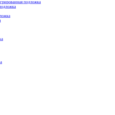
грированная подложка
подложка
ложка
м
ка
а