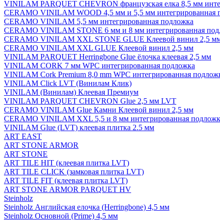
VINILAM PARQUET CHEVRON французская елка 8,5 мм инте
CERAMO VINILAM WOOD 4,5 мм и 5,5 мм интегрированная 
CERAMO VINILAM 5,5 мм интегрированная подложка
CERAMO VINILAM STONE 6 мм и 8 мм интегрированная под
CERAMO VINILAM XXL STONE GLUE Клеевой винил 2,5 м
CERAMO VINILAM XXL GLUE Клеевой винил 2,5 мм
VINILAM PARQUET Herringbone Glue ёлочка клеевая 2,5 мм
VINILAM CORK 7 мм WPC интегрированная подложка
VINILAM Cork Premium 8,0 mm WPC интегрированная подлож
VINILAM Click LVT (Винилам Клик)
VINILAM (Винилам) Клеевая Премиум
VINILAM PARQUET CHEVRON Glue 2,5 мм LVT
CERAMO VINILAM Glue Камни Клеевой винил 2,5 мм
CERAMO VINILAM XXL 5,5 и 8 мм интегрированная подложк
VINILAM Glue (LVT) клеевая плитка 2.5 мм
ART EAST
ART STONE ARMOR
ART STONE
ART TILE HIT (клеевая плитка LVT)
ART TILE CLICK (замковая плитка LVT)
ART TILE FIT (клеевая плитка LVT)
ART STONE ARMOR PARQUET HV
Steinholz
Steinholz Английская елочка (Herringbone) 4,5 мм
Steinholz Основной (Prime) 4,5 мм