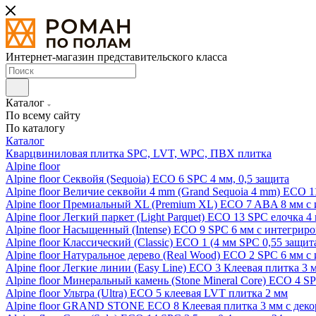
Интернет-магазин представительского класса
Каталог
По всему сайту
По каталогу
Каталог
Кварцвиниловая плитка SPC, LVT, WPC, ПВХ плитка
Alpine floor
Alpine floor Секвойя (Sequoia) ECO 6 SPC 4 мм, 0,5 защита
Alpine floor Величие секвойи 4 mm (Grand Sequoia 4 mm) ECO 1
Alpine floor Премиальный XL (Premium XL) ECO 7 ABA 8 мм с
Alpine floor Легкий паркет (Light Parquet) ECO 13 SPC елочка 4
Alpine floor Насыщенный (Intense) ECO 9 SPC 6 мм с интегрир
Alpine floor Классический (Classic) ECO 1 (4 мм SPC 0,55 защит
Alpine floor Натуральное дерево (Real Wood) ECO 2 SPC 6 мм 
Alpine floor Легкие линии (Easy Line) ECO 3 Клеевая плитка 3
Alpine floor Минеральный камень (Stone Mineral Core) ECO 4 S
Alpine floor Ультра (Ultra) ECO 5 клеевая LVT плитка 2 мм
Alpine floor GRAND STONE ECO 8 Клеевая плитка 3 мм с деко