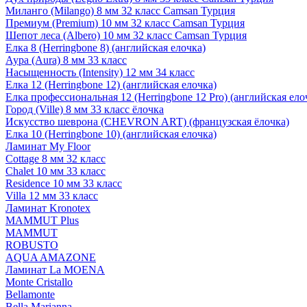
Миланго (Milango) 8 мм 32 класс Camsan Турция
Премиум (Premium) 10 мм 32 класс Camsan Турция
Шепот леса (Albero) 10 мм 32 класс Camsan Турция
Елка 8 (Herringbone 8) (английская елочка)
Аура (Aura) 8 мм 33 класс
Насыщенность (Intensity) 12 мм 34 класс
Елка 12 (Herringbone 12) (английская елочка)
Елка профессиональная 12 (Herringbone 12 Pro) (английская ело
Город (Ville) 8 мм 33 класс ёлочка
Искусство шеврона (CHEVRON ART) (французская ёлочка)
Елка 10 (Herringbone 10) (английская елочка)
Ламинат My Floor
Cottage 8 мм 32 класс
Chalet 10 мм 33 класс
Residence 10 мм 33 класс
Villa 12 мм 33 класс
Ламинат Kronotex
MAMMUT Plus
MAMMUT
ROBUSTO
AQUA AMAZONE
Ламинат La MOENA
Monte Cristallo
Bellamonte
Bella Marianna