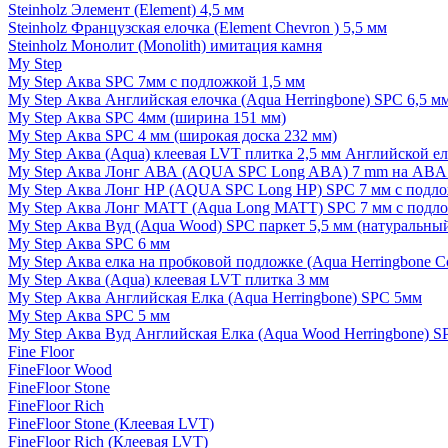
Steinholz Элемент (Element) 4,5 мм
Steinholz Французская елочка (Element Chevron ) 5,5 мм
Steinholz Монолит (Monolith) имитация камня
My Step
My Step Аква SPC 7мм c подложкой 1,5 мм
My Step Аква Английская елочка (Aqua Herringbone) SPC 6,5 м
My Step Аква SPC 4мм (ширина 151 мм)
My Step Аква SPC 4 мм (широкая доска 232 мм)
My Step Аква (Aqua) клеевая LVT плитка 2,5 мм Английской е
My Step Аква Лонг АВА (AQUA SPC Long ABA) 7 mm на ABA 
My Step Аква Лонг НР (AQUA SPC Long HP) SPC 7 мм с подло
My Step Аква Лонг MATT (Aqua Long MATT) SPC 7 мм с подло
My Step Аква Вуд (Aqua Wood) SPC паркет 5,5 мм (натуральны
My Step Аква SPC 6 мм
My Step Аква елка на пробковой подложке (Aqua Herringbone C
My Step Аква (Aqua) клеевая LVT плитка 3 мм
My Step Аква Английская Елка (Aqua Herringbone) SPC 5мм
My Step Аква SPC 5 мм
My Step Аква Вуд Английская Елка (Aqua Wood Herringbone) S
Fine Floor
FineFloor Wood
FineFloor Stone
FineFloor Rich
FineFloor Stone (Клеевая LVT)
FineFloor Rich (Клеевая LVT)