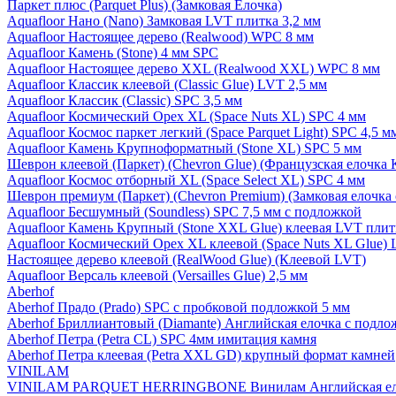
Паркет плюс (Parquet Plus) (Замковая Елочка)
Aquafloor Нано (Nano) Замковая LVT плитка 3,2 мм
Aquafloor Настоящее дерево (Realwood) WPC 8 мм
Aquafloor Камень (Stone) 4 мм SPC
Aquafloor Настоящее дерево XXL (Realwood XXL) WPC 8 мм
Aquafloor Классик клеевой (Classic Glue) LVT 2,5 мм
Aquafloor Классик (Classic) SPC 3,5 мм
Aquafloor Космический Орех XL (Space Nuts XL) SPC 4 мм
Aquafloor Космос паркет легкий (Space Parquet Light) SPC 4,5 
Aquafloor Камень Крупноформатный (Stone XL) SPC 5 мм
Шеврон клеевой (Паркет) (Chevron Glue) (Французская елочка 
Aquafloor Космос отборный XL (Space Select XL) SPC 4 мм
Шеврон премиум (Паркет) (Chevron Premium) (Замковая елочка 
Aquafloor Бесшумный (Soundless) SPC 7,5 мм с подложкой
Aquafloor Камень Крупный (Stone XXL Glue) клеевая LVT плит
Aquafloor Космический Орех XL клеевой (Space Nuts XL Glue) 
Настоящее дерево клеевой (RealWood Glue) (Клеевой LVT)
Aquafloor Версаль клеевой (Versailles Glue) 2,5 мм
Aberhof
Aberhof Прадо (Prado) SPC с пробковой подложкой 5 мм
Aberhof Бриллиантовый (Diamante) Английская елочка с подло
Aberhof Петра (Petra CL) SPC 4мм имитация камня
Aberhof Петра клеевая (Petra XXL GD) крупный формат камней
VINILAM
VINILAM PARQUET HERRINGBONE Винилам Английская ел