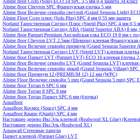
Alpine floor Соло (Solo) ECO 14 SPC 3,5 мм 0,4 защита 34 класс
Alpine floor Chevron SPC Французская елочка 5 мм
Alpine floor Величие секвойи светлой (Grand Sequoia Light) EC
Alpine Floor Соло плюс (Solo Plus) SPC 4 мм 0,55 мм защита
Norland Таинственная Сигрид Плюс (Sigrid Plus) SPC 4 мм 0,5 
Norland Таинственная Сигрид АВА (Sigrid Superior ABA) 8 мм, 
Alpine floor Parquet Premium Английская елка ECO 19 8 мм с п
Alpine floor Chevron LVT 2.5мм (Шеврон) клеевая Французская 
Alpine floor Величие секвойи премиум (Grand Sequoia Superio
Norland Таинственная Сигрид LVT (Sigrid LVT) клеевая плитка
Alpine floor Паркет LVT (Parquet LVT) ECO 16 клеевая ёлочка 2
Alpine floor Величие секвойи LVT (Grand Sequoia LVT) клеева
Alpine floor Величие секвойи дикой (Grand Sequoia Village) SPC
Alpine floor Премиум 12 (PREMIUM 12) 12 мм (WPC)
Alpine Floor Величие секвойи 5 mm (Grand Sequoia 5 mm) SPC 
Alpine floor Титан 6 SPC 6 мм
Alpine floor Титан 8 SPC 8 мм
Alpine floor Титан Паркет SPC 6 мм (ёлочка)
Aquafloor
Aquafloor Космос (Space) SPC 4 мм
Aquafloor Кварц (Quartz) SPC 4 мм
Настоящее дерево ИксЭль клеевой (Realwood XL Glue) (Клеев
Настоящее дерево ИксЭль (Realwood XL)
Aquawall Стеновые панели
Паркет клеевой (Parquet Glue) LVT