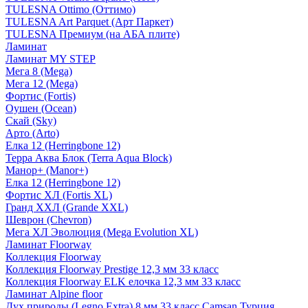
TULESNA Ottimo (Оттимо)
TULESNA Art Parquet (Арт Паркет)
TULESNA Премиум (на АБА плите)
Ламинат
Ламинат MY STEP
Мега 8 (Mega)
Мега 12 (Mega)
Фортис (Fortis)
Оушен (Ocean)
Скай (Sky)
Арто (Arto)
Елка 12 (Herringbone 12)
Терра Аква Блок (Terra Aqua Block)
Манор+ (Manor+)
Елка 12 (Herringbone 12)
Фортис ХЛ (Fortis XL)
Гранд ХХЛ (Grande XXL)
Шеврон (Chevron)
Мега ХЛ Эволюция (Mega Evolution XL)
Ламинат Floorway
Коллекция Floorway
Коллекция Floorway Prestige 12,3 мм 33 класс
Коллекция Floorway ELK елочка 12,3 мм 33 класс
Ламинат Alpine floor
Дух природы (Legno Extra) 8 мм 33 класс Camsan Турция