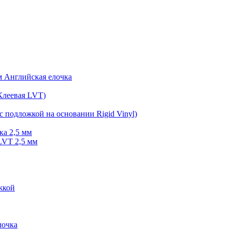
мм Английская елочка
Клеевая LVT)
с подложкой на основании Rigid Vinyl)
ка 2,5 мм
LVT 2,5 мм
жкой
очка