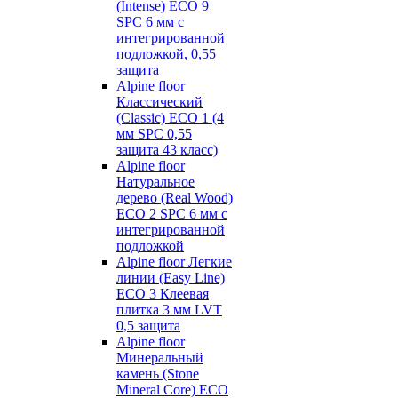
(Intense) ECO 9
SPC 6 мм с
интегрированной
подложкой, 0,55
защита
Alpine floor
Классический
(Classic) ECO 1 (4
мм SPC 0,55
защита 43 класс)
Alpine floor
Натуральное
дерево (Real Wood)
ECO 2 SPC 6 мм с
интегрированной
подложкой
Alpine floor Легкие
линии (Easy Line)
ECO 3 Клеевая
плитка 3 мм LVT
0,5 защита
Alpine floor
Минеральный
камень (Stone
Mineral Core) ECO