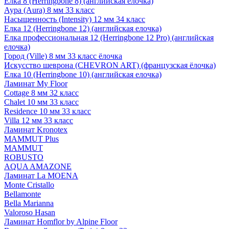
Елка 8 (Herringbone 8) (английская елочка)
Аура (Aura) 8 мм 33 класс
Насыщенность (Intensity) 12 мм 34 класс
Елка 12 (Herringbone 12) (английская елочка)
Елка профессиональная 12 (Herringbone 12 Pro) (английская
елочка)
Город (Ville) 8 мм 33 класс ёлочка
Искусство шеврона (CHEVRON ART) (французская ёлочка)
Елка 10 (Herringbone 10) (английская елочка)
Ламинат My Floor
Cottage 8 мм 32 класс
Chalet 10 мм 33 класс
Residence 10 мм 33 класс
Villa 12 мм 33 класс
Ламинат Kronotex
MAMMUT Plus
MAMMUT
ROBUSTO
AQUA AMAZONE
Ламинат La MOENA
Monte Cristallo
Bellamonte
Bella Marianna
Valoroso Hasan
Ламинат Homflor by Alpine Floor