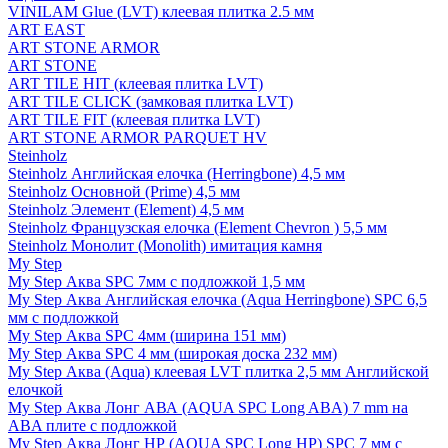
VINILAM Glue (LVT) клеевая плитка 2.5 мм
ART EAST
ART STONE ARMOR
ART STONE
ART TILE HIT (клеевая плитка LVT)
ART TILE CLICK (замковая плитка LVT)
ART TILE FIT (клеевая плитка LVT)
ART STONE ARMOR PARQUET HV
Steinholz
Steinholz Английская елочка (Herringbone) 4,5 мм
Steinholz Основной (Prime) 4,5 мм
Steinholz Элемент (Element) 4,5 мм
Steinholz Французская елочка (Element Chevron ) 5,5 мм
Steinholz Монолит (Monolith) имитация камня
My Step
My Step Аква SPC 7мм c подложкой 1,5 мм
My Step Аква Английская елочка (Aqua Herringbone) SPC 6,5
мм с подложкой
My Step Аква SPC 4мм (ширина 151 мм)
My Step Аква SPC 4 мм (широкая доска 232 мм)
My Step Аква (Aqua) клеевая LVT плитка 2,5 мм Английской
елочкой
My Step Аква Лонг АВА (AQUA SPC Long ABA) 7 mm на
ABA плите с подложкой
My Step Аква Лонг НР (AQUA SPC Long HP) SPC 7 мм с