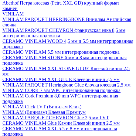
Aberhof Петра клеевая (Petra XXL GD) крупный формат
камней
VINILAM
VINILAM PARQUET HERRINGBONE Винилам Английская
елочка
VINILAM PARQUET CHEVRON французская елка 8,5 мм
интегрированная подложка
CERAMO VINILAM WOOD 4,5 мм и 5,5 мм интегрированная
подложка
CERAMO VINILAM 5,5 мм интегрированная подложка
CERAMO VINILAM STONE 6 мм и 8 мм интегрированная
подложка
CERAMO VINILAM XXL STONE GLUE Клеевой винил 2,5
мм
CERAMO VINILAM XXL GLUE Клеевой винил 2,5 мм
VINILAM PARQUET Herringbone Glue ёлочка клеевая 2,5 мм
VINILAM CORK 7 мм WPC интегрированная подложка
VINILAM Cork Premium 8,0 mm WPC интегрированная
подложка
VINILAM Click LVT (Винилам Клик)
VINILAM (Винилам) Клеевая Премиум
VINILAM PARQUET CHEVRON Glue 2,5 мм LVT
CERAMO VINILAM Glue Камни Клеевой винил 2,5 мм
CERAMO VINILAM XXL 5,5 и 8 мм интегрированная
подложка