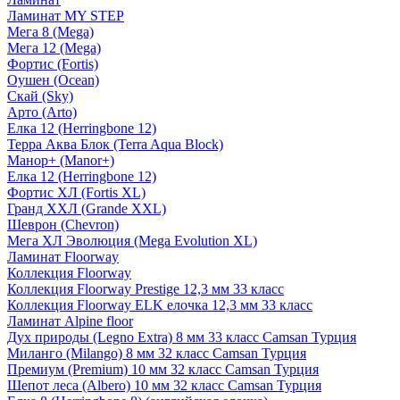
Ламинат MY STEP
Мега 8 (Mega)
Мега 12 (Mega)
Фортис (Fortis)
Оушен (Ocean)
Скай (Sky)
Арто (Arto)
Елка 12 (Herringbone 12)
Терра Аква Блок (Terra Aqua Block)
Манор+ (Manor+)
Елка 12 (Herringbone 12)
Фортис ХЛ (Fortis XL)
Гранд ХХЛ (Grande XXL)
Шеврон (Chevron)
Мега ХЛ Эволюция (Mega Evolution XL)
Ламинат Floorway
Коллекция Floorway
Коллекция Floorway Prestige 12,3 мм 33 класс
Коллекция Floorway ELK елочка 12,3 мм 33 класс
Ламинат Alpine floor
Дух природы (Legno Extra) 8 мм 33 класс Camsan Турция
Миланго (Milango) 8 мм 32 класс Camsan Турция
Премиум (Premium) 10 мм 32 класс Camsan Турция
Шепот леса (Albero) 10 мм 32 класс Camsan Турция