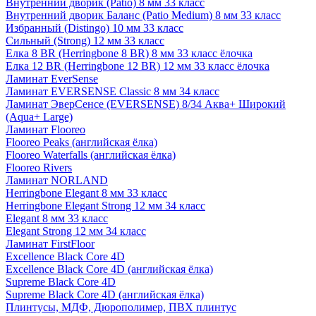
Внутренний дворик (Patio) 8 мм 33 класс
Внутренний дворик Баланс (Patio Medium) 8 мм 33 класс
Избранный (Distingo) 10 мм 33 класс
Сильный (Strong) 12 мм 33 класс
Елка 8 BR (Herringbone 8 BR) 8 мм 33 класс ёлочка
Елка 12 BR (Herringbone 12 BR) 12 мм 33 класс ёлочка
Ламинат EverSense
Ламинат EVERSENSE Classic 8 мм 34 класс
Ламинат ЭверСенсе (EVERSENSE) 8/34 Аква+ Широкий
(Aqua+ Large)
Ламинат Flooreo
Flooreo Peaks (английская ёлка)
Flooreo Waterfalls (английская ёлка)
Flooreo Rivers
Ламинат NORLAND
Herringbone Elegant 8 мм 33 класс
Herringbone Elegant Strong 12 мм 34 класс
Elegant 8 мм 33 класс
Elegant Strong 12 мм 34 класс
Ламинат FirstFloor
Excellence Black Core 4D
Excellence Black Core 4D (английская ёлка)
Supreme Black Core 4D
Supreme Black Core 4D (английская ёлка)
Плинтусы, МДФ, Дюрополимер, ПВХ плинтус