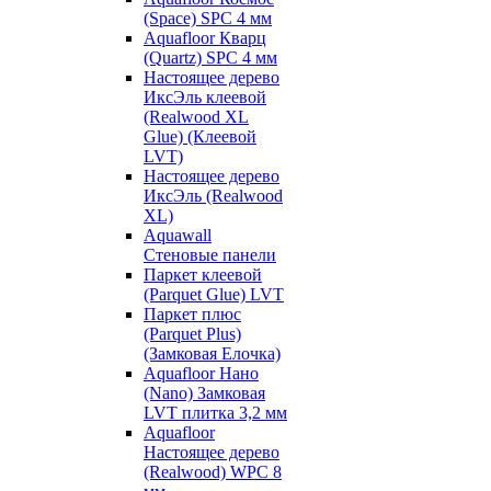
(Space) SPC 4 мм
Aquafloor Кварц
(Quartz) SPC 4 мм
Настоящее дерево
ИксЭль клеевой
(Realwood XL
Glue) (Клеевой
LVT)
Настоящее дерево
ИксЭль (Realwood
XL)
Aquawall
Стеновые панели
Паркет клеевой
(Parquet Glue) LVT
Паркет плюс
(Parquet Plus)
(Замковая Елочка)
Aquafloor Нано
(Nano) Замковая
LVT плитка 3,2 мм
Aquafloor
Настоящее дерево
(Realwood) WPC 8