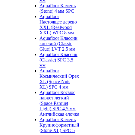
мм
Aquafloor Камень
(Stone) 4 мм SPC
Aquafloor
Настоящее дерево
XXL (Realwood
XXL) WPC 8 мм
Aquafloor Классик
клеевой (Classic
Glue) LVT 2,5 мм
Aquafloor Классик
(Classic) SPC 3,5
мм
Aquafloor
Космический Орех
XL (Space Nuts
XL) SPC 4 мм
Aquafloor Космос
паркет легкий
(Space Parquet
Light) SPC 4,5 мм
Английская елочка
Aquafloor Камень
Крупноформатный
(Stone XL) SPC 5