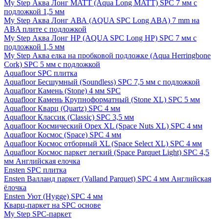
My Step Аква Лонг MATT (Aqua Long MATT) SPC 7 мм с
подложкой 1,5 мм
My Step Аква Лонг АВА (AQUA SPC Long ABA) 7 mm на
ABA плите с подложкой
My Step Аква Лонг НР (AQUA SPC Long HP) SPC 7 мм с
подложкой 1,5 мм
My Step Аква елка на пробковой подложке (Aqua Herringbone
Cork) SPC 5 мм с подложкой
Aquafloor SPC плитка
Aquafloor Бесшумный (Soundless) SPC 7,5 мм с подложкой
Aquafloor Камень (Stone) 4 мм SPC
Aquafloor Камень Крупноформатный (Stone XL) SPC 5 мм
Aquafloor Кварц (Quartz) SPC 4 мм
Aquafloor Классик (Classic) SPC 3,5 мм
Aquafloor Космический Орех XL (Space Nuts XL) SPC 4 мм
Aquafloor Космос (Space) SPC 4 мм
Aquafloor Космос отборный XL (Space Select XL) SPC 4 мм
Aquafloor Космос паркет легкий (Space Parquet Light) SPC 4,5
мм Английская елочка
Ensten SPC плитка
Ensten Валланд паркет (Valland Parquet) SPC 4 мм Английская
ёлочка
Ensten Уют (Hygge) SPC 4 мм
Кварц-паркет на SPC основе
My Step SPC-паркет