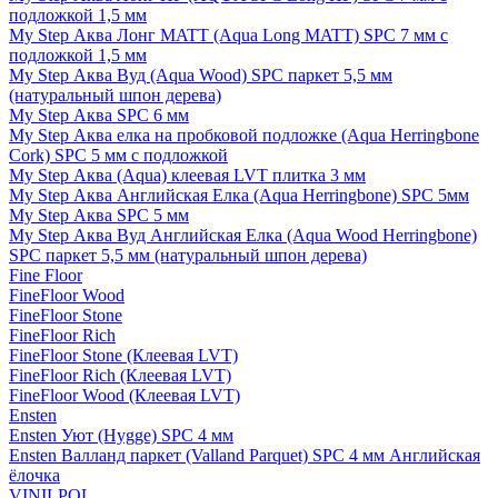
подложкой 1,5 мм
My Step Аква Лонг MATT (Aqua Long MATT) SPC 7 мм с
подложкой 1,5 мм
My Step Аква Вуд (Aqua Wood) SPC паркет 5,5 мм
(натуральный шпон дерева)
My Step Аква SPC 6 мм
My Step Аква елка на пробковой подложке (Aqua Herringbone
Cork) SPC 5 мм с подложкой
My Step Аква (Aqua) клеевая LVT плитка 3 мм
My Step Аква Английская Елка (Aqua Herringbone) SPC 5мм
My Step Аква SPC 5 мм
My Step Аква Вуд Английская Елка (Aqua Wood Herringbone)
SPC паркет 5,5 мм (натуральный шпон дерева)
Fine Floor
FineFloor Wood
FineFloor Stone
FineFloor Rich
FineFloor Stone (Клеевая LVT)
FineFloor Rich (Клеевая LVT)
FineFloor Wood (Клеевая LVT)
Ensten
Ensten Уют (Hygge) SPC 4 мм
Ensten Валланд паркет (Valland Parquet) SPC 4 мм Английская
ёлочка
VINILPOL