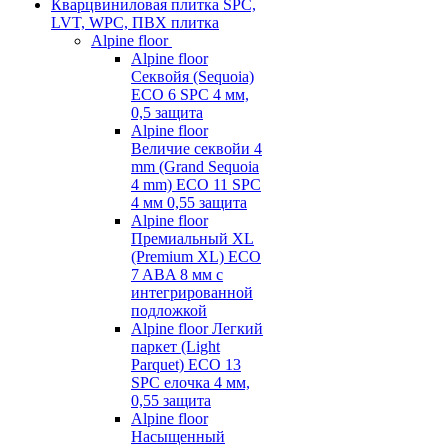
Кварцвиниловая плитка SPC,
LVT, WPC, ПВХ плитка
Alpine floor
Alpine floor
Секвойя (Sequoia)
ECO 6 SPC 4 мм,
0,5 защита
Alpine floor
Величие секвойи 4
mm (Grand Sequoia
4 mm) ECO 11 SPC
4 мм 0,55 защита
Alpine floor
Премиальный XL
(Premium XL) ECO
7 ABA 8 мм с
интегрированной
подложкой
Alpine floor Легкий
паркет (Light
Parquet) ECO 13
SPC елочка 4 мм,
0,55 защита
Alpine floor
Насыщенный