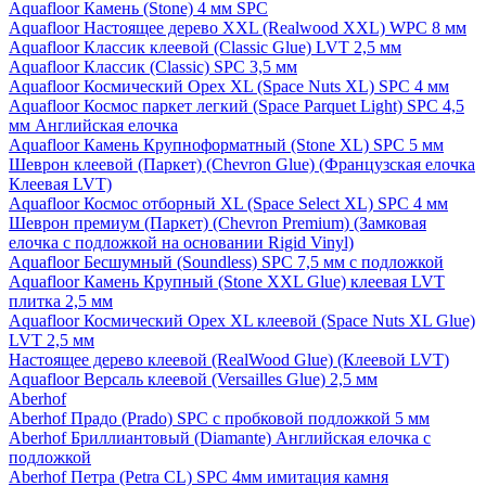
Aquafloor Камень (Stone) 4 мм SPC
Aquafloor Настоящее дерево XXL (Realwood XXL) WPC 8 мм
Aquafloor Классик клеевой (Classic Glue) LVT 2,5 мм
Aquafloor Классик (Classic) SPC 3,5 мм
Aquafloor Космический Орех XL (Space Nuts XL) SPC 4 мм
Aquafloor Космос паркет легкий (Space Parquet Light) SPC 4,5
мм Английская елочка
Aquafloor Камень Крупноформатный (Stone XL) SPC 5 мм
Шеврон клеевой (Паркет) (Chevron Glue) (Французская елочка
Клеевая LVT)
Aquafloor Космос отборный XL (Space Select XL) SPC 4 мм
Шеврон премиум (Паркет) (Chevron Premium) (Замковая
елочка с подложкой на основании Rigid Vinyl)
Aquafloor Бесшумный (Soundless) SPC 7,5 мм с подложкой
Aquafloor Камень Крупный (Stone XXL Glue) клеевая LVT
плитка 2,5 мм
Aquafloor Космический Орех XL клеевой (Space Nuts XL Glue)
LVT 2,5 мм
Настоящее дерево клеевой (RealWood Glue) (Клеевой LVT)
Aquafloor Версаль клеевой (Versailles Glue) 2,5 мм
Aberhof
Aberhof Прадо (Prado) SPC с пробковой подложкой 5 мм
Aberhof Бриллиантовый (Diamante) Английская елочка с
подложкой
Aberhof Петра (Petra CL) SPC 4мм имитация камня