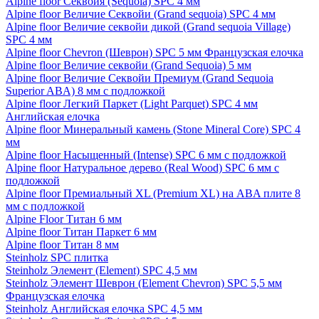
Alpine floor Секвойя (Sequoia) SPC 4 мм
Alpine floor Величие Секвойи (Grand sequoia) SPC 4 мм
Alpine floor Величие секвойи дикой (Grand sequoia Village)
SPC 4 мм
Alpine floor Chevron (Шеврон) SPC 5 мм Французская елочка
Alpine floor Величие секвойи (Grand Sequoia) 5 мм
Alpine floor Величие Секвойи Премиум (Grand Sequoia
Superior ABA) 8 мм с подложкой
Alpine floor Легкий Паркет (Light Parquet) SPC 4 мм
Английская елочка
Alpine floor Минеральный камень (Stone Mineral Core) SPC 4
мм
Alpine floor Насыщенный (Intense) SPC 6 мм с подложкой
Alpine floor Натуральное дерево (Real Wood) SPC 6 мм с
подложкой
Alpine floor Премиальный XL (Premium XL) на ABA плите 8
мм с подложкой
Alpine Floor Титан 6 мм
Alpine floor Титан Паркет 6 мм
Alpine floor Титан 8 мм
Steinholz SPC плитка
Steinholz Элемент (Element) SPC 4,5 мм
Steinholz Элемент Шеврон (Element Chevron) SPC 5,5 мм
Французская елочка
Steinholz Английская елочка SPC 4,5 мм