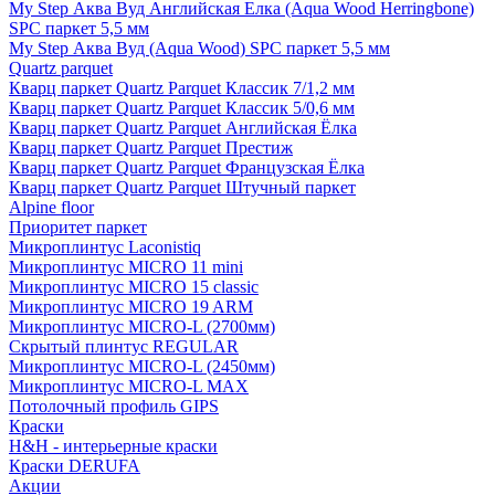
My Step Аква Вуд Английская Елка (Aqua Wood Herringbone)
SPC паркет 5,5 мм
My Step Аква Вуд (Aqua Wood) SPC паркет 5,5 мм
Quartz parquet
Кварц паркет Quartz Parquet Классик 7/1,2 мм
Кварц паркет Quartz Parquet Классик 5/0,6 мм
Кварц паркет Quartz Parquet Английская Ёлка
Кварц паркет Quartz Parquet Престиж
Кварц паркет Quartz Parquet Французская Ёлка
Кварц паркет Quartz Parquet Штучный паркет
Alpine floor
Приоритет паркет
Микроплинтус Laconistiq
Микроплинтус MICRO 11 mini
Микроплинтус MICRO 15 classic
Микроплинтус MICRO 19 ARM
Микроплинтус MICRO-L (2700мм)
Скрытый плинтус REGULAR
Микроплинтус MICRO-L (2450мм)
Микроплинтус MICRO-L MAX
Потолочный профиль GIPS
Краски
H&H - интерьерные краски
Краски DERUFA
Акции