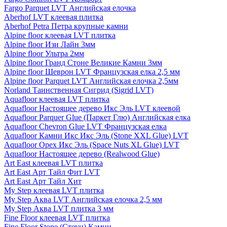
Fargo Parquet LVT Английская елочка
Aberhof LVT клеевая плитка
Aberhof Petra Петра крупные камни
Alpine floor клеевая LVT плитка
Alpine floor Изи Лайн 3мм
Alpine floor Ультра 2мм
Alpine floor Гранд Стоне Великие Камни 3мм
Alpine floor Шеврон LVT Французская елка 2,5 мм
Alpine floor Parquet LVT Английская елочка 2,5мм
Norland Таинственная Сигрид (Sigrid LVT)
Aquafloor клеевая LVT плитка
Aquafloor Настоящее дерево Икс Эль LVT клеевой
Aquafloor Parquer Glue (Паркет Глю) Английская елка
Aquafloor Chevron Glue LVT Французская елка
Aquafloor Камни Икс Икс Эль (Stone XXL Glue) LVT
Aquafloor Орех Икс Эль (Space Nuts XL Glue) LVT
Aquafloor Настоящее дерево (Realwood Glue)
Art East клеевая LVT плитка
Art East Арт Тайл Фит LVT
Art East Арт Тайл Хит
My Step клеевая LVT плитка
My Step Аква LVT Английская елочка 2,5 мм
My Step Аква LVT плитка 3 мм
Fine Floor клеевая LVT плитка
Fine Floor Stone (Стоун) Камни