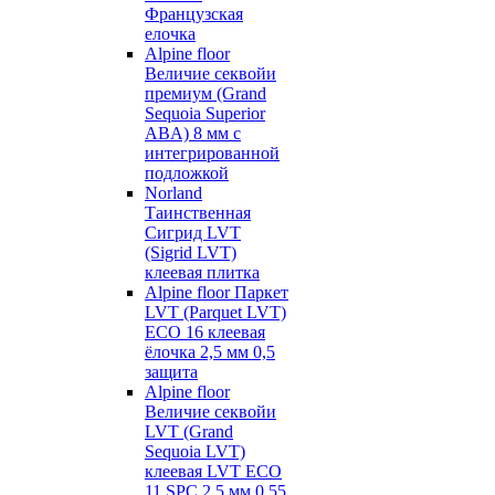
Французская
елочка
Alpine floor
Величие секвойи
премиум (Grand
Sequoia Superior
ABA) 8 мм с
интегрированной
подложкой
Norland
Таинственная
Сигрид LVT
(Sigrid LVT)
клеевая плитка
Alpine floor Паркет
LVT (Parquet LVT)
ECO 16 клеевая
ёлочка 2,5 мм 0,5
защита
Alpine floor
Величие секвойи
LVT (Grand
Sequoia LVT)
клеевая LVT ECO
11 SPC 2,5 мм 0,55