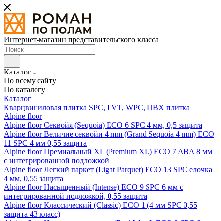
Интернет-магазин представительского класса
Каталог
По всему сайту
По каталогу
Каталог
Кварцвиниловая плитка SPC, LVT, WPC, ПВХ плитка
Alpine floor
Alpine floor Секвойя (Sequoia) ECO 6 SPC 4 мм, 0,5 защита
Alpine floor Величие секвойи 4 mm (Grand Sequoia 4 mm) ECO
11 SPC 4 мм 0,55 защита
Alpine floor Премиальный XL (Premium XL) ECO 7 ABA 8 мм
с интегрированной подложкой
Alpine floor Легкий паркет (Light Parquet) ECO 13 SPC елочка
4 мм, 0,55 защита
Alpine floor Насыщенный (Intense) ECO 9 SPC 6 мм с
интегрированной подложкой, 0,55 защита
Alpine floor Классический (Classic) ECO 1 (4 мм SPC 0,55
защита 43 класс)