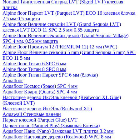
Norland Таинственная Сигрид LVT (Sigrid LVT) клеевая
плитка
Alpine floor Паркет LVT (Parquet LVT) ECO 16 клеевая ёлочка
2,5 мм 0,5 защита
Alpine floor Величие секвойи LVT (Grand Sequoia LVT)
клеевая LVT ECO 11 SPC 2,5 мм 0,55 защита
Alpine floor Величие секвойи дикой (Grand Sequoia Village)
SPC 4 мм, 0,55 мм защита
Alpine floor Премиум 12 (PREMIUM 12) 12 мм (WPC)
Alpine Floor Величие секвойи 5 mm (Grand Sequoia 5 mm) SPC
ECO 11 5 мм
Alpine floor Титан 6 SPC 6 мм
Alpine floor Титан 8 SPC 8 мм
Alpine floor Титан Паркет SPC 6 мм (ёлочка)
Aquafloor
Aquafloor Космос (Space) SPC 4 мм
Aquafloor Кварц (Quartz) SPC 4 мм
Настоящее дерево ИксЭль клеевой (Realwood XL Glue)
(Клеевой LVT)
Настоящее дерево ИксЭль (Realwood XL)
Aquawall Стеновые панели
Паркет клеевой (Parquet Glue) LVT
Паркет плюс (Parquet Plus) (Замковая Елочка)
Aquafloor Нано (Nano) Замковая LVT плитка 3,2 мм
Aquafloor Настоящее дерево (Realwood) WPC 8 мм