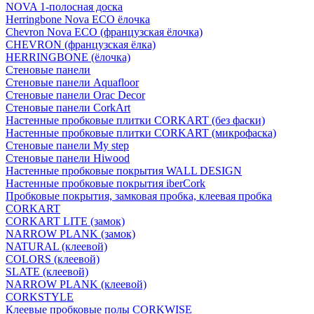
NOVA 1-полосная доска
Herringbone Nova ECO ёлочка
Chevron Nova ECO (французская ёлочка)
CHEVRON (французская ёлка)
HERRINGBONE (ёлочка)
Стеновые панели
Стеновые панели Aquafloor
Стеновые панели Orac Decor
Стеновые панели CorkArt
Настенные пробковые плитки CORKART (без фаски)
Настенные пробковые плитки CORKART (микрофаска)
Стеновые панели My step
Стеновые панели Hiwood
Настенные пробковые покрытия WALL DESIGN
Настенные пробковые покрытия iberCork
Пробковые покрытия, замковая пробка, клеевая пробка
CORKART
CORKART LITE (замок)
NARROW PLANK (замок)
NATURAL (клеевой)
COLORS (клеевой)
SLATE (клеевой)
NARROW PLANK (клеевой)
CORKSTYLE
Клеевые пробковые полы CORKWISE