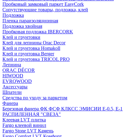
Пробковый замковый паркет EasyCork
Сопутствующие товары, подложка, клей
Подложка
Пленка параизоляционная
Подложка хвойная
Пробковая подложка IBERCORK
Клей и грунтовки
Клей для лепнины Orac Decor
Клей и грунтовка Homakoll
Клей и грунтовка Berger
Клей и грунтовка TRICOL PRO
Лепнина
ORAC DÉCOR
HIWOOD
EVROWOOD
Аксессуары
Шпатели
Средства по уходу за паркетом
Фанера
Березовая фанера ФК ФСФ КЛКСС ЭМИСИИ Е-0.5, Е-1
РАСПИЛЕННАЯ "СВЕЗА"
Клеевая LVT плитка
Fargo клеевой винил
Fargo Stone LVT Камень
Fargo Comfort LVT Комфорт