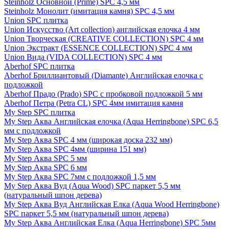
Steinholz Основной (Prime) SPC 4,5 мм
Steinholz Монолит (имитация камня) SPC 4,5 мм
Union SPC плитка
Union Искусство (Art collection) английская елочка 4 мм
Union Творческая (CREATIVE COLLECTION) SPC 4 мм
Union Экстракт (ESSENCE COLLECTION) SPC 4 мм
Union Вида (VIDA COLLECTION) SPC 4 мм
Aberhof SPC плитка
Aberhof Бриллиантовый (Diamante) Английская елочка с
подложкой
Aberhof Прадо (Prado) SPC с пробковой подложкой 5 мм
Aberhof Петра (Petra CL) SPC 4мм имитация камня
My Step SPC плитка
My Step Аква Английская елочка (Aqua Herringbone) SPC 6,5
мм с подложкой
My Step Аква SPC 4 мм (широкая доска 232 мм)
My Step Аква SPC 4мм (ширина 151 мм)
My Step Аква SPC 5 мм
My Step Аква SPC 6 мм
My Step Аква SPC 7мм c подложкой 1,5 мм
My Step Аква Вуд (Aqua Wood) SPC паркет 5,5 мм
(натуральный шпон дерева)
My Step Аква Вуд Английская Елка (Aqua Wood Herringbone)
SPC паркет 5,5 мм (натуральный шпон дерева)
My Step Аква Английская Елка (Aqua Herringbone) SPC 5мм