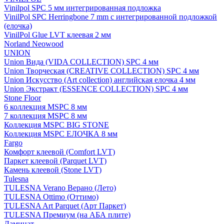
Vinilpol SPC 5 мм интегрированная подложка
VinilPol SPC Herringbone 7 mm с интегрированной подложкой
(елочка)
VinilPol Glue LVT клеевая 2 мм
Norland Neowood
UNION
Union Вида (VIDA COLLECTION) SPC 4 мм
Union Творческая (CREATIVE COLLECTION) SPC 4 мм
Union Искусство (Art collection) английская елочка 4 мм
Union Экстракт (ESSENCE COLLECTION) SPC 4 мм
Stone Floor
6 коллекция MSPC 8 мм
7 коллекция MSPC 8 мм
Коллекция MSPC BIG STONE
Коллекция MSPC ЕЛОЧКА 8 мм
Fargo
Комфорт клеевой (Comfort LVT)
Паркет клеевой (Parquet LVT)
Камень клеевой (Stone LVT)
Tulesna
TULESNA Verano Верано (Лето)
TULESNA Ottimo (Оттимо)
TULESNA Art Parquet (Арт Паркет)
TULESNA Премиум (на АБА плите)
Ламинат