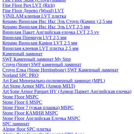
Fine Floor Рич LVT (Rich)
Fine Floor Дерево (Wood) LVT
VINILAM клеевая LVT плитка
Керамо Винилам Икс Икс Эль Стоун (Камни ) 2,5 мм
Керамо Винилам Икс Икс Эль LVT 2,5 мм
Винилам Пакет Английская елочка LVT 2,5 vv
Винилам Премиум LVT 2,5 мм
Керамо Винилам Камни LVT 2,5 мм
Винилам клеевая LVT плитка 2,5 мм
Каменный ламинат
SWF Каменный ламинат My Step
Стоун (Stone) SWF каменный ламинат
Стоун Елка (Stone Herringbone) SWF Каменный ламинат
Norland SPC PRO
Art East Минерально-полимерный ламинат (MPL)
Art Stone Armor MPL (Армор МПЛ)
Art Sone Armor Parquet HV (Армор Паркет Английская елочка)
Stone Floor MSPC
Stone Floor 6 MSPC
Stone Floor 7 (узкая плашка) MSPC
Stone Floor КАМНИ MSPC
Stone Floor Английская Елочка MSPC
SPC ламинат
Alpine floor SPC плитка