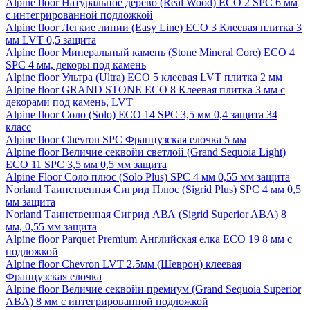
Alpine floor Натуральное дерево (Real Wood) ECO 2 SPC 6 мм
с интегрированной подложкой
Alpine floor Легкие линии (Easy Line) ECO 3 Клеевая плитка 3
мм LVT 0,5 защита
Alpine floor Минеральный камень (Stone Mineral Core) ECO 4
SPC 4 мм, декоры под камень
Alpine floor Ультра (Ultra) ECO 5 клеевая LVT плитка 2 мм
Alpine floor GRAND STONE ECO 8 Клеевая плитка 3 мм с
декорами под камень, LVT
Alpine floor Соло (Solo) ECO 14 SPC 3,5 мм 0,4 защита 34
класс
Alpine floor Chevron SPC Французская елочка 5 мм
Alpine floor Величие секвойи светлой (Grand Sequoia Light)
ECO 11 SPC 3,5 мм 0,5 мм защита
Alpine Floor Соло плюс (Solo Plus) SPC 4 мм 0,55 мм защита
Norland Таинственная Сигрид Плюс (Sigrid Plus) SPC 4 мм 0,5
мм защита
Norland Таинственная Сигрид АВА (Sigrid Superior ABA) 8
мм, 0,55 мм защита
Alpine floor Parquet Premium Английская елка ECO 19 8 мм с
подложкой
Alpine floor Chevron LVT 2.5мм (Шеврон) клеевая
Французская елочка
Alpine floor Величие секвойи премиум (Grand Sequoia Superior
ABA) 8 мм с интегрированной подложкой