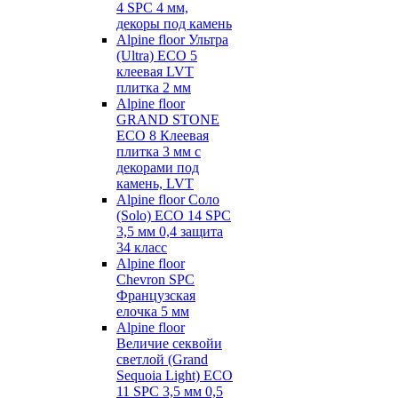
4 SPC 4 мм,
декоры под камень
Alpine floor Ультра
(Ultra) ECO 5
клеевая LVT
плитка 2 мм
Alpine floor
GRAND STONE
ECO 8 Клеевая
плитка 3 мм с
декорами под
камень, LVT
Alpine floor Соло
(Solo) ECO 14 SPC
3,5 мм 0,4 защита
34 класс
Alpine floor
Chevron SPC
Французская
елочка 5 мм
Alpine floor
Величие секвойи
светлой (Grand
Sequoia Light) ECO
11 SPC 3,5 мм 0,5