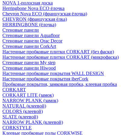
NOVA 1-полосная доска
Herringbone Nova ECO ёлочка
Chevron Nova ECO (французская ёлочка)
CHEVRON (французская ёлка)
HERRINGBONE (ёлочка)
Стеновые панели
Стеновые панели Aquafloor
Стеновые панели Orac Decor
Стеновые панели CorkArt
Настенные пробковые плитки CORKART (без фаски)
Настенные пробковые плитки CORKART (микрофаска)
Стеновые панели My step
Стеновые панели Hiwood
Настенные пробковые покрытия WALL DESIGN
Настенные пробковые покрытия iberCork
Пробковые покрытия, замковая пробка, клеевая пробка
CORKART
CORKART LITE (замок)
NARROW PLANK (замок)
NATURAL (клеевой)
COLORS (клеевой)
SLATE (клеевой)
NARROW PLANK (клеевой)
CORKSTYLE
Клеевые пробковые полы CORKWISE