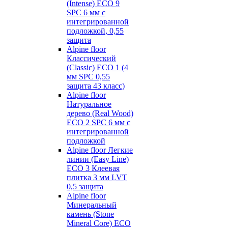
(Intense) ECO 9
SPC 6 мм с
интегрированной
подложкой, 0,55
защита
Alpine floor
Классический
(Classic) ECO 1 (4
мм SPC 0,55
защита 43 класс)
Alpine floor
Натуральное
дерево (Real Wood)
ECO 2 SPC 6 мм с
интегрированной
подложкой
Alpine floor Легкие
линии (Easy Line)
ECO 3 Клеевая
плитка 3 мм LVT
0,5 защита
Alpine floor
Минеральный
камень (Stone
Mineral Core) ECO