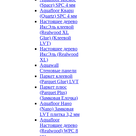
(Space) SPC 4 мм
Aquafloor Кварц
(Quartz) SPC 4 мм
Настоящее дерево
ИксЭль клеевой
(Realwood XL
Glue) (Клеевой
LVT)
Настоящее дерево
ИксЭль (Realwood
XL)
Aquawall
Стеновые панели
Паркет клеевой
(Parquet Glue) LVT
Паркет плюс
(Parquet Plus)
(Замковая Елочка)
Aquafloor Нано
(Nano) Замковая
LVT плитка 3,2 мм
Aquafloor
Настоящее дерево
(Realwood) WPC 8