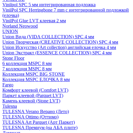
Vinilpol SPC 5 мм интегрированная подложка
VinilPol SPC Herringbone 7 mm с интегрированной подложкой
(елочка)
VinilPol Glue LVT клеевая 2 мм
Norland Neowood
UNION
Union Вида (VIDA COLLECTION) SPC 4 мм
Union Творческая (CREATIVE COLLECTION) SPC 4 мм
Union Искусство (Art collection) английская елочка 4 мм
Union Экстракт (ESSENCE COLLECTION) SPC 4 мм
Stone Floor
6 коллекция MSPC 8 мм
7 коллекция MSPC 8 мм
Коллекция MSPC BIG STONE
Коллекция MSPC ЕЛОЧКА 8 мм
Fargo
Комфорт клеевой (Comfort LVT)
Паркет клеевой (Parquet LVT)
Камень клеевой (Stone LVT)
Tulesna
TULESNA Verano Верано (Лето)
TULESNA Ottimo (Оттимо)
TULESNA Art Parquet (Арт Паркет)
TULESNA Премиум (на АБА плите)
Ламинат