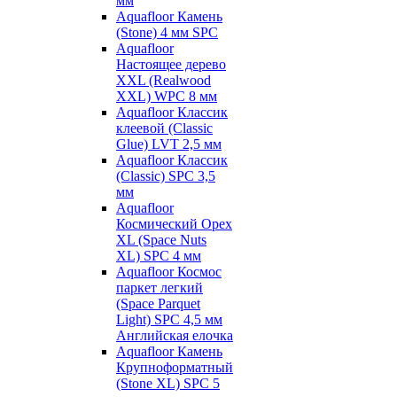
мм
Aquafloor Камень
(Stone) 4 мм SPC
Aquafloor
Настоящее дерево
XXL (Realwood
XXL) WPC 8 мм
Aquafloor Классик
клеевой (Classic
Glue) LVT 2,5 мм
Aquafloor Классик
(Classic) SPC 3,5
мм
Aquafloor
Космический Орех
XL (Space Nuts
XL) SPC 4 мм
Aquafloor Космос
паркет легкий
(Space Parquet
Light) SPC 4,5 мм
Английская елочка
Aquafloor Камень
Крупноформатный
(Stone XL) SPC 5