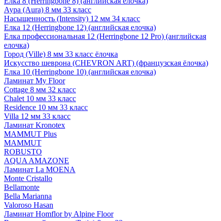
Елка 8 (Herringbone 8) (английская елочка)
Аура (Aura) 8 мм 33 класс
Насыщенность (Intensity) 12 мм 34 класс
Елка 12 (Herringbone 12) (английская елочка)
Елка профессиональная 12 (Herringbone 12 Pro) (английская
елочка)
Город (Ville) 8 мм 33 класс ёлочка
Искусство шеврона (CHEVRON ART) (французская ёлочка)
Елка 10 (Herringbone 10) (английская елочка)
Ламинат My Floor
Cottage 8 мм 32 класс
Chalet 10 мм 33 класс
Residence 10 мм 33 класс
Villa 12 мм 33 класс
Ламинат Kronotex
MAMMUT Plus
MAMMUT
ROBUSTO
AQUA AMAZONE
Ламинат La MOENA
Monte Cristallo
Bellamonte
Bella Marianna
Valoroso Hasan
Ламинат Homflor by Alpine Floor