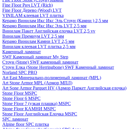
Fine Floor Рич LVT (Rich)
Fine Floor Дерево (Wood) LVT
VINILAM клеевая LVT плитка
Керамо Винилам Икс Икс Эль Стоун (Камни ) 2,5 мм
Керамо Винилам Икс Икс Эль LVT 2,5 мм
Винилам Пакет Английская елочка LVT 2,5 vv
Винилам Премиум LVT 2,5 мм
Керамо Винилам Камни LVT 2,5 мм
Винилам клеевая LVT плитка 2,5 мм
Каменный ламинат
SWF Каменный ламинат My Step
Стоун (Stone) SWF каменный ламинат
Стоун Елка (Stone Herringbone) SWF Каменный ламинат
Norland SPC PRO
Art East Минерально-полимерный ламинат (MPL)
Art Stone Armor MPL (Армор МПЛ)
Art Sone Armor Parquet HV (Армор Паркет Английская елочка)
Stone Floor MSPC
Stone Floor 6 MSPC
Stone Floor 7 (узкая плашка) MSPC
Stone Floor КАМНИ MSPC
Stone Floor Английская Елочка MSPC
SPC ламинат
Alpine floor SPC плитка