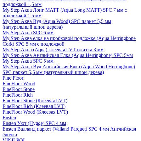
подложкой 1,5 мм
My Step Аква Лонг MATT (Aqua Long MATT) SPC 7 мм с
подложкой 1,5 мм
My Step Аква Вуд (Aqua Wood) SPC паркет 5,5 мм
(натуральный шпон дерева)
My Step Аква SPC 6 мм
My Step Аква елка на пробковой подложке (Aqua Herringbone
Cork) SPC 5 мм с подложкой
My Step Аква (Aqua) клеевая LVT плитка 3 мм
My Step Аква Английская Елка (Aqua Herringbone) SPC 5мм
My Step Аква SPC 5 мм
My Step Аква Вуд Английская Елка (Aqua Wood Herringbone)
SPC паркет 5,5 мм (натуральный шпон дерева)
Fine Floor
FineFloor Wood
FineFloor Stone
FineFloor Rich
FineFloor Stone (Клеевая LVT)
FineFloor Rich (Клеевая LVT)
FineFloor Wood (Клеевая LVT)
Ensten
Ensten Уют (Hygge) SPC 4 мм
Ensten Валланд паркет (Valland Parquet) SPC 4 мм Английская
ёлочка
VINILPOL