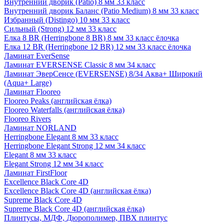
Внутренний дворик (Patio) 8 мм 33 класс
Внутренний дворик Баланс (Patio Medium) 8 мм 33 класс
Избранный (Distingo) 10 мм 33 класс
Сильный (Strong) 12 мм 33 класс
Елка 8 BR (Herringbone 8 BR) 8 мм 33 класс ёлочка
Елка 12 BR (Herringbone 12 BR) 12 мм 33 класс ёлочка
Ламинат EverSense
Ламинат EVERSENSE Classic 8 мм 34 класс
Ламинат ЭверСенсе (EVERSENSE) 8/34 Аква+ Широкий
(Aqua+ Large)
Ламинат Flooreo
Flooreo Peaks (английская ёлка)
Flooreo Waterfalls (английская ёлка)
Flooreo Rivers
Ламинат NORLAND
Herringbone Elegant 8 мм 33 класс
Herringbone Elegant Strong 12 мм 34 класс
Elegant 8 мм 33 класс
Elegant Strong 12 мм 34 класс
Ламинат FirstFloor
Excellence Black Core 4D
Excellence Black Core 4D (английская ёлка)
Supreme Black Core 4D
Supreme Black Core 4D (английская ёлка)
Плинтусы, МДФ, Дюрополимер, ПВХ плинтус