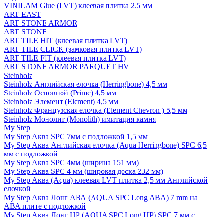
VINILAM Glue (LVT) клеевая плитка 2.5 мм
ART EAST
ART STONE ARMOR
ART STONE
ART TILE HIT (клеевая плитка LVT)
ART TILE CLICK (замковая плитка LVT)
ART TILE FIT (клеевая плитка LVT)
ART STONE ARMOR PARQUET HV
Steinholz
Steinholz Английская елочка (Herringbone) 4,5 мм
Steinholz Основной (Prime) 4,5 мм
Steinholz Элемент (Element) 4,5 мм
Steinholz Французская елочка (Element Chevron ) 5,5 мм
Steinholz Монолит (Monolith) имитация камня
My Step
My Step Аква SPC 7мм c подложкой 1,5 мм
My Step Аква Английская елочка (Aqua Herringbone) SPC 6,5
мм с подложкой
My Step Аква SPC 4мм (ширина 151 мм)
My Step Аква SPC 4 мм (широкая доска 232 мм)
My Step Аква (Aqua) клеевая LVT плитка 2,5 мм Английской
елочкой
My Step Аква Лонг АВА (AQUA SPC Long ABA) 7 mm на
ABA плите с подложкой
My Step Аква Лонг НР (AQUA SPC Long HP) SPC 7 мм с