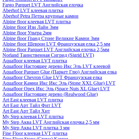
Fargo Parquet LVT Английская елочка
Aberhof LVT клеевая плитка
Aberhof Petra Петра крупные камни
Alpine floor клеевая LVT плитка
Alpine floor Изи Лайн 3мм
Alpine floor Ультра 2мм
Alpine floor Гранд Стоне Великие Камни 3мм
Alpine floor Шеврон LVT Французская елка 2,5 мм
Alpine floor Parquet LVT Английская елочка 2,5мм
Norland Таинственная Сигрид (Sigrid LVT)
Aquafloor клеевая LVT плитка
Aquafloor Настоящее дерево Икс Эль LVT клеевой
Aquafloor Parquer Glue (Паркет Глю) Английская елка
Aquafloor Chevron Glue LVT Французская елка
Aquafloor Камни Икс Икс Эль (Stone XXL Glue) LVT
Aquafloor Орех Икс Эль (Space Nuts XL Glue) LVT
Aquafloor Настоящее дерево (Realwood Glue)
Art East клеевая LVT плитка
Art East Арт Тайл Фит LVT
Art East Арт Тайл Хит
My Step клеевая LVT плитка
My Step Аква LVT Английская елочка 2,5 мм
My Step Аква LVT плитка 3 мм
Fine Floor клеевая LVT плитка
Fine Floor Stone (Стоун) Камни