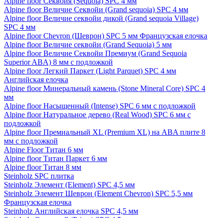
Alpine floor Секвойя (Sequoia) SPC 4 мм
Alpine floor Величие Секвойи (Grand sequoia) SPC 4 мм
Alpine floor Величие секвойи дикой (Grand sequoia Village)
SPC 4 мм
Alpine floor Chevron (Шеврон) SPC 5 мм Французская елочка
Alpine floor Величие секвойи (Grand Sequoia) 5 мм
Alpine floor Величие Секвойи Премиум (Grand Sequoia
Superior ABA) 8 мм с подложкой
Alpine floor Легкий Паркет (Light Parquet) SPC 4 мм
Английская елочка
Alpine floor Минеральный камень (Stone Mineral Core) SPC 4
мм
Alpine floor Насыщенный (Intense) SPC 6 мм с подложкой
Alpine floor Натуральное дерево (Real Wood) SPC 6 мм с
подложкой
Alpine floor Премиальный XL (Premium XL) на ABA плите 8
мм с подложкой
Alpine Floor Титан 6 мм
Alpine floor Титан Паркет 6 мм
Alpine floor Титан 8 мм
Steinholz SPC плитка
Steinholz Элемент (Element) SPC 4,5 мм
Steinholz Элемент Шеврон (Element Chevron) SPC 5,5 мм
Французская елочка
Steinholz Английская елочка SPC 4,5 мм