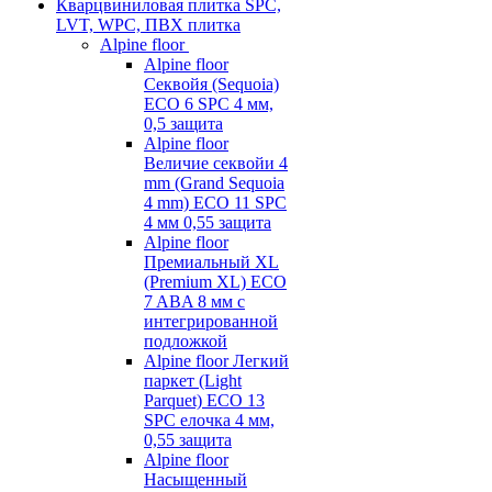
Кварцвиниловая плитка SPC,
LVT, WPC, ПВХ плитка
Alpine floor
Alpine floor
Секвойя (Sequoia)
ECO 6 SPC 4 мм,
0,5 защита
Alpine floor
Величие секвойи 4
mm (Grand Sequoia
4 mm) ECO 11 SPC
4 мм 0,55 защита
Alpine floor
Премиальный XL
(Premium XL) ECO
7 ABA 8 мм с
интегрированной
подложкой
Alpine floor Легкий
паркет (Light
Parquet) ECO 13
SPC елочка 4 мм,
0,55 защита
Alpine floor
Насыщенный