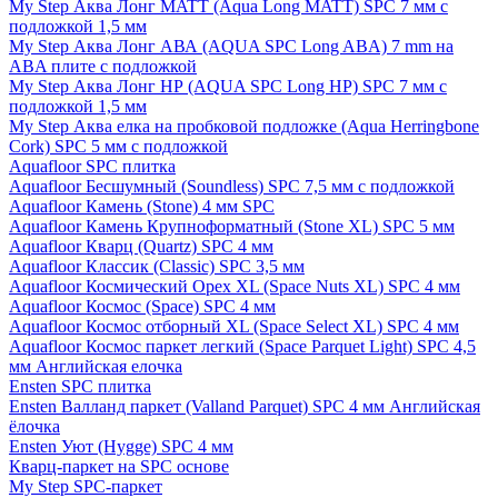
My Step Аква Лонг MATT (Aqua Long MATT) SPC 7 мм с
подложкой 1,5 мм
My Step Аква Лонг АВА (AQUA SPC Long ABA) 7 mm на
ABA плите с подложкой
My Step Аква Лонг НР (AQUA SPC Long HP) SPC 7 мм с
подложкой 1,5 мм
My Step Аква елка на пробковой подложке (Aqua Herringbone
Cork) SPC 5 мм с подложкой
Aquafloor SPC плитка
Aquafloor Бесшумный (Soundless) SPC 7,5 мм с подложкой
Aquafloor Камень (Stone) 4 мм SPC
Aquafloor Камень Крупноформатный (Stone XL) SPC 5 мм
Aquafloor Кварц (Quartz) SPC 4 мм
Aquafloor Классик (Classic) SPC 3,5 мм
Aquafloor Космический Орех XL (Space Nuts XL) SPC 4 мм
Aquafloor Космос (Space) SPC 4 мм
Aquafloor Космос отборный XL (Space Select XL) SPC 4 мм
Aquafloor Космос паркет легкий (Space Parquet Light) SPC 4,5
мм Английская елочка
Ensten SPC плитка
Ensten Валланд паркет (Valland Parquet) SPC 4 мм Английская
ёлочка
Ensten Уют (Hygge) SPC 4 мм
Кварц-паркет на SPC основе
My Step SPC-паркет