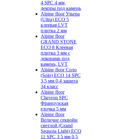
4 SPC 4 мм,
декоры под камень
Alpine floor Ультра
(Ultra) ECO 5
клеевая LVT
плитка 2 мм
Alpine floor
GRAND STONE
ECO 8 Клеевая
плитка 3 мм с
декорами под
камень, LVT
Alpine floor Соло
(Solo) ECO 14 SPC
3,5 мм 0,4 защита
34 класс
Alpine floor
Chevron SPC
Французская
елочка 5 мм
Alpine floor
Величие секвойи
светлой (Grand
Sequoia Light) ECO
11 SPC 3,5 мм 0,5