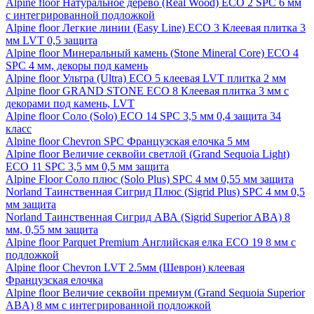
Alpine floor Натуральное дерево (Real Wood) ECO 2 SPC 6 мм
с интегрированной подложкой
Alpine floor Легкие линии (Easy Line) ECO 3 Клеевая плитка 3
мм LVT 0,5 защита
Alpine floor Минеральный камень (Stone Mineral Core) ECO 4
SPC 4 мм, декоры под камень
Alpine floor Ультра (Ultra) ECO 5 клеевая LVT плитка 2 мм
Alpine floor GRAND STONE ECO 8 Клеевая плитка 3 мм с
декорами под камень, LVT
Alpine floor Соло (Solo) ECO 14 SPC 3,5 мм 0,4 защита 34
класс
Alpine floor Chevron SPC Французская елочка 5 мм
Alpine floor Величие секвойи светлой (Grand Sequoia Light)
ECO 11 SPC 3,5 мм 0,5 мм защита
Alpine Floor Соло плюс (Solo Plus) SPC 4 мм 0,55 мм защита
Norland Таинственная Сигрид Плюс (Sigrid Plus) SPC 4 мм 0,5
мм защита
Norland Таинственная Сигрид АВА (Sigrid Superior ABA) 8
мм, 0,55 мм защита
Alpine floor Parquet Premium Английская елка ECO 19 8 мм с
подложкой
Alpine floor Chevron LVT 2.5мм (Шеврон) клеевая
Французская елочка
Alpine floor Величие секвойи премиум (Grand Sequoia Superior
ABA) 8 мм с интегрированной подложкой