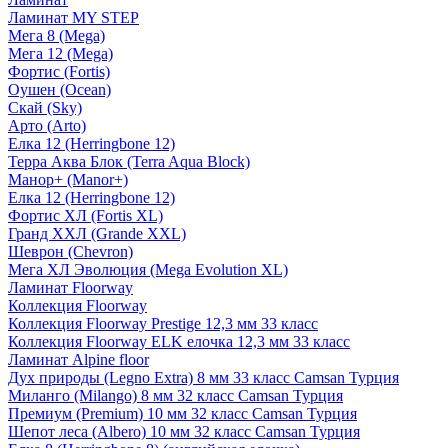
Ламинат MY STEP
Мега 8 (Mega)
Мега 12 (Mega)
Фортис (Fortis)
Оушен (Ocean)
Скай (Sky)
Арто (Arto)
Елка 12 (Herringbone 12)
Терра Аква Блок (Terra Aqua Block)
Манор+ (Manor+)
Елка 12 (Herringbone 12)
Фортис ХЛ (Fortis XL)
Гранд ХХЛ (Grande XXL)
Шеврон (Chevron)
Мега ХЛ Эволюция (Mega Evolution XL)
Ламинат Floorway
Коллекция Floorway
Коллекция Floorway Prestige 12,3 мм 33 класс
Коллекция Floorway ELK елочка 12,3 мм 33 класс
Ламинат Alpine floor
Дух природы (Legno Extra) 8 мм 33 класс Camsan Турция
Миланго (Milango) 8 мм 32 класс Camsan Турция
Премиум (Premium) 10 мм 32 класс Camsan Турция
Шепот леса (Albero) 10 мм 32 класс Camsan Турция