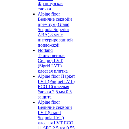
Французская
елочка
Alpine floor
Величие секвойи
премиум (Grand
Sequoia Superior
ABA) 8 мм с
интегрированной
подложкой
Norland
Таинственная
Сигрид LVT
(Sigrid LVT)
клеевая плитка
Alpine floor Паркет
LVT (Parquet LVT)
ECO 16 клеевая
ёлочка 2,5 мм 0,5
защита
Alpine floor
Величие секвойи
LVT (Grand
Sequoia LVT)
клеевая LVT ECO
11 SPC 2,5 мм 0,55