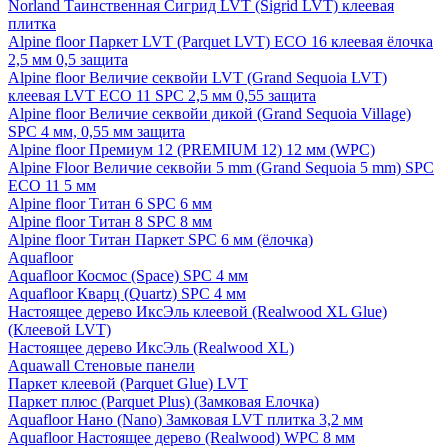
Norland Таинственная Сигрид LVT (Sigrid LVT) клеевая
плитка
Alpine floor Паркет LVT (Parquet LVT) ECO 16 клеевая ёлочка
2,5 мм 0,5 защита
Alpine floor Величие секвойи LVT (Grand Sequoia LVT)
клеевая LVT ECO 11 SPC 2,5 мм 0,55 защита
Alpine floor Величие секвойи дикой (Grand Sequoia Village)
SPC 4 мм, 0,55 мм защита
Alpine floor Премиум 12 (PREMIUM 12) 12 мм (WPC)
Alpine Floor Величие секвойи 5 mm (Grand Sequoia 5 mm) SPC
ECO 11 5 мм
Alpine floor Титан 6 SPC 6 мм
Alpine floor Титан 8 SPC 8 мм
Alpine floor Титан Паркет SPC 6 мм (ёлочка)
Aquafloor
Aquafloor Космос (Space) SPC 4 мм
Aquafloor Кварц (Quartz) SPC 4 мм
Настоящее дерево ИксЭль клеевой (Realwood XL Glue)
(Клеевой LVT)
Настоящее дерево ИксЭль (Realwood XL)
Aquawall Стеновые панели
Паркет клеевой (Parquet Glue) LVT
Паркет плюс (Parquet Plus) (Замковая Елочка)
Aquafloor Нано (Nano) Замковая LVT плитка 3,2 мм
Aquafloor Настоящее дерево (Realwood) WPC 8 мм