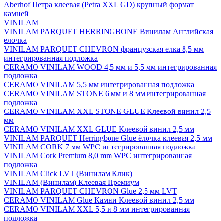
Aberhof Петра клеевая (Petra XXL GD) крупный формат
камней
VINILAM
VINILAM PARQUET HERRINGBONE Винилам Английская
елочка
VINILAM PARQUET CHEVRON французская елка 8,5 мм
интегрированная подложка
CERAMO VINILAM WOOD 4,5 мм и 5,5 мм интегрированная
подложка
CERAMO VINILAM 5,5 мм интегрированная подложка
CERAMO VINILAM STONE 6 мм и 8 мм интегрированная
подложка
CERAMO VINILAM XXL STONE GLUE Клеевой винил 2,5
мм
CERAMO VINILAM XXL GLUE Клеевой винил 2,5 мм
VINILAM PARQUET Herringbone Glue ёлочка клеевая 2,5 мм
VINILAM CORK 7 мм WPC интегрированная подложка
VINILAM Cork Premium 8,0 mm WPC интегрированная
подложка
VINILAM Click LVT (Винилам Клик)
VINILAM (Винилам) Клеевая Премиум
VINILAM PARQUET CHEVRON Glue 2,5 мм LVT
CERAMO VINILAM Glue Камни Клеевой винил 2,5 мм
CERAMO VINILAM XXL 5,5 и 8 мм интегрированная
подложка