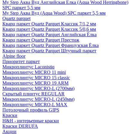
My Step Аква Вуд Английская Елка (Aqua Wood Herringbone)
SPC паркет 5,5 мм
My Step Аква Вуд (Aqua Wood) SPC паркет 5,5 мм
Quartz parquet
Кварц паркет Quartz Parquet Классик 7/1,2 мм
Кварц паркет Quartz Parquet Классик 5/0,6 мм
Кварц паркет Quartz Parquet Английская Ёлка
Кварц паркет Quartz Parquet Престиж
Кварц паркет Quartz Parquet Французская Ёлка
Кварц паркет Quartz Parquet Штучный паркет
Alpine floor
Приоритет паркет
Микроплинтус Laconistiq
Микроплинтус MICRO 11 mini
Микроплинтус MICRO 15 classic
Микроплинтус MICRO 19 ARM
Микроплинтус MICRO-L (2700мм)
Скрытый плинтус REGULAR
Микроплинтус MICRO-L (2450мм)
Микроплинтус MICRO-L MAX
Потолочный профиль GIPS
Краски
H&H - интерьерные краски
Краски DERUFA
Акции