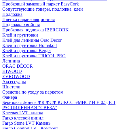
Пробковый замковый паркет EasyCork
Сопутствующие товары, подложка, клей
Подложка
Пленка параизоляционная
Подложка хвойная
Пробковая подложка IBERCORK
Клей и грунтовки
Клей для лепнины Orac Decor
Клей и грунтовка Homakoll
Клей и грунтовка Berger
Клей и грунтовка TRICOL PRO
Лепнина
ORAC DÉCOR
HIWOOD
EVROWOOD
Аксессуары
Шпатели
Средства по уходу за паркетом
Фанера
Березовая фанера ФК ФСФ КЛКСС ЭМИСИИ Е-0.5, Е-1
РАСПИЛЕННАЯ "СВЕЗА"
Клеевая LVT плитка
Fargo клеевой винил
Fargo Stone LVT Камень
Fargo Comfort LVT Комфорт