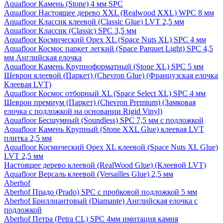
Aquafloor Камень (Stone) 4 мм SPC
Aquafloor Настоящее дерево XXL (Realwood XXL) WPC 8 мм
Aquafloor Классик клеевой (Classic Glue) LVT 2,5 мм
Aquafloor Классик (Classic) SPC 3,5 мм
Aquafloor Космический Орех XL (Space Nuts XL) SPC 4 мм
Aquafloor Космос паркет легкий (Space Parquet Light) SPC 4,5
мм Английская елочка
Aquafloor Камень Крупноформатный (Stone XL) SPC 5 мм
Шеврон клеевой (Паркет) (Chevron Glue) (Французская елочка
Клеевая LVT)
Aquafloor Космос отборный XL (Space Select XL) SPC 4 мм
Шеврон премиум (Паркет) (Chevron Premium) (Замковая
елочка с подложкой на основании Rigid Vinyl)
Aquafloor Бесшумный (Soundless) SPC 7,5 мм с подложкой
Aquafloor Камень Крупный (Stone XXL Glue) клеевая LVT
плитка 2,5 мм
Aquafloor Космический Орех XL клеевой (Space Nuts XL Glue)
LVT 2,5 мм
Настоящее дерево клеевой (RealWood Glue) (Клеевой LVT)
Aquafloor Версаль клеевой (Versailles Glue) 2,5 мм
Aberhof
Aberhof Прадо (Prado) SPC с пробковой подложкой 5 мм
Aberhof Бриллиантовый (Diamante) Английская елочка с
подложкой
Aberhof Петра (Petra CL) SPC 4мм имитация камня