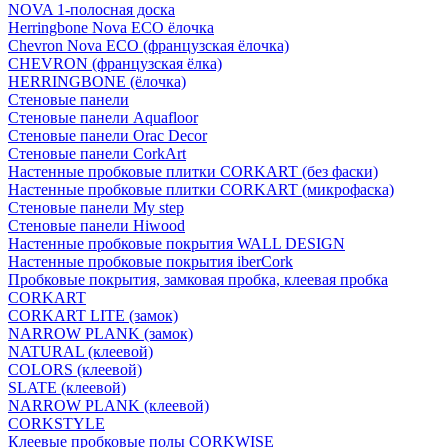
NOVA 1-полосная доска
Herringbone Nova ECO ёлочка
Chevron Nova ECO (французская ёлочка)
CHEVRON (французская ёлка)
HERRINGBONE (ёлочка)
Стеновые панели
Стеновые панели Aquafloor
Стеновые панели Orac Decor
Стеновые панели CorkArt
Настенные пробковые плитки CORKART (без фаски)
Настенные пробковые плитки CORKART (микрофаска)
Стеновые панели My step
Стеновые панели Hiwood
Настенные пробковые покрытия WALL DESIGN
Настенные пробковые покрытия iberCork
Пробковые покрытия, замковая пробка, клеевая пробка
CORKART
CORKART LITE (замок)
NARROW PLANK (замок)
NATURAL (клеевой)
COLORS (клеевой)
SLATE (клеевой)
NARROW PLANK (клеевой)
CORKSTYLE
Клеевые пробковые полы CORKWISE