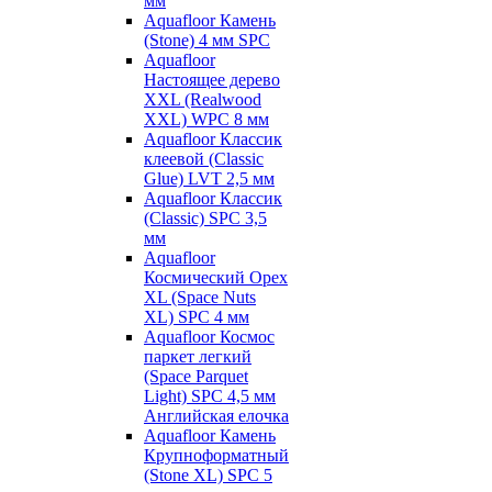
мм
Aquafloor Камень
(Stone) 4 мм SPC
Aquafloor
Настоящее дерево
XXL (Realwood
XXL) WPC 8 мм
Aquafloor Классик
клеевой (Classic
Glue) LVT 2,5 мм
Aquafloor Классик
(Classic) SPC 3,5
мм
Aquafloor
Космический Орех
XL (Space Nuts
XL) SPC 4 мм
Aquafloor Космос
паркет легкий
(Space Parquet
Light) SPC 4,5 мм
Английская елочка
Aquafloor Камень
Крупноформатный
(Stone XL) SPC 5