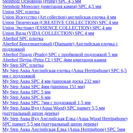
Steinholz Основной (Prime) SPC 4,5 мм
Steinholz Монолит (имитация камня) SPC 4,5 мм
Union SPC плитка
Union Искусство (Art collection) английская елочка 4 мм
Union Творческая (CREATIVE COLLECTION) SPC 4 мм
Union Экстракт (ESSENCE COLLECTION) SPC 4 мм
Union Вида (VIDA COLLECTION) SPC 4 мм
Aberhof SPC плитка
Aberhof Бриллиантовый (Diamante) Английская елочка с
подложкой
Aberhof Прадо (Prado) SPC с пробковой подложкой 5 мм
Aberhof Петра (Petra CL) SPC 4мм имитация камня
My Step SPC плитка
My Step Аква Английская елочка (Aqua Herringbone) SPC 6,5
мм с подложкой
My Step Аква SPC 4 мм (широкая доска 232 мм)
My Step Аква SPC 4мм (ширина 151 мм)
My Step Аква SPC 5 мм
My Step Аква SPC 6 мм
My Step Аква SPC 7мм c подложкой 1,5 мм
My Step Аква Вуд (Aqua Wood) SPC паркет 5,5 мм
(натуральный шпон дерева)
My Step Аква Вуд Английская Елка (Aqua Wood Herringbone)
SPC паркет 5,5 мм (натуральный шпон дерева)
My Step Аква Английская Елка (Aqua Herringbone) SPC 5мм