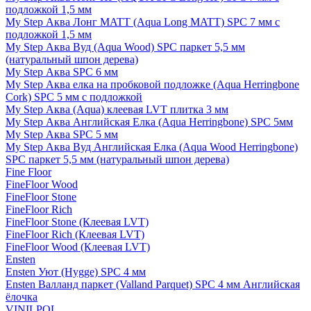
подложкой 1,5 мм
My Step Аква Лонг MATT (Aqua Long MATT) SPC 7 мм с
подложкой 1,5 мм
My Step Аква Вуд (Aqua Wood) SPC паркет 5,5 мм
(натуральный шпон дерева)
My Step Аква SPC 6 мм
My Step Аква елка на пробковой подложке (Aqua Herringbone
Cork) SPC 5 мм с подложкой
My Step Аква (Aqua) клеевая LVT плитка 3 мм
My Step Аква Английская Елка (Aqua Herringbone) SPC 5мм
My Step Аква SPC 5 мм
My Step Аква Вуд Английская Елка (Aqua Wood Herringbone)
SPC паркет 5,5 мм (натуральный шпон дерева)
Fine Floor
FineFloor Wood
FineFloor Stone
FineFloor Rich
FineFloor Stone (Клеевая LVT)
FineFloor Rich (Клеевая LVT)
FineFloor Wood (Клеевая LVT)
Ensten
Ensten Уют (Hygge) SPC 4 мм
Ensten Валланд паркет (Valland Parquet) SPC 4 мм Английская
ёлочка
VINILPOL