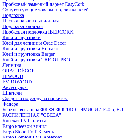
Пробковый замковый паркет EasyCork
Сопутствующие товары, подложка, клей
Подложка
Пленка параизоляционная
Подложка хвойная
Пробковая подложка IBERCORK
Клей и грунтовки
Клей для лепнины Orac Decor
Клей и грунтовка Homakoll
Клей и грунтовка Berger
Клей и грунтовка TRICOL PRO
Лепнина
ORAC DÉCOR
HIWOOD
EVROWOOD
Аксессуары
Шпатели
Средства по уходу за паркетом
Фанера
Березовая фанера ФК ФСФ КЛКСС ЭМИСИИ Е-0.5, Е-1
РАСПИЛЕННАЯ "СВЕЗА"
Клеевая LVT плитка
Fargo клеевой винил
Fargo Stone LVT Камень
Fargo Comfort LVT Комфорт