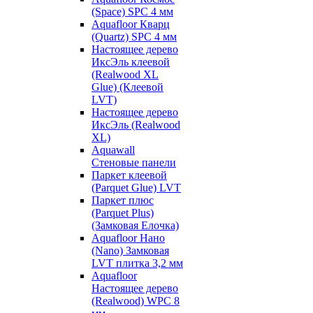
(Space) SPC 4 мм
Aquafloor Кварц
(Quartz) SPC 4 мм
Настоящее дерево
ИксЭль клеевой
(Realwood XL
Glue) (Клеевой
LVT)
Настоящее дерево
ИксЭль (Realwood
XL)
Aquawall
Стеновые панели
Паркет клеевой
(Parquet Glue) LVT
Паркет плюс
(Parquet Plus)
(Замковая Елочка)
Aquafloor Нано
(Nano) Замковая
LVT плитка 3,2 мм
Aquafloor
Настоящее дерево
(Realwood) WPC 8