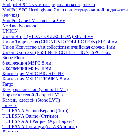
Vinilpol SPC 5 мм интегрированная подложка
VinilPol SPC Herringbone 7 mm с интегрированной подложкой
(елочка)
VinilPol Glue LVT клеевая 2 мм
Norland Neowood
UNION
Union Вида (VIDA COLLECTION) SPC 4 мм
Union Творческая (CREATIVE COLLECTION) SPC 4 мм
Union Искусство (Art collection) английская елочка 4 мм
Union Экстракт (ESSENCE COLLECTION) SPC 4 мм
Stone Floor
6 коллекция MSPC 8 мм
7 коллекция MSPC 8 мм
Коллекция MSPC BIG STONE
Коллекция MSPC ЕЛОЧКА 8 мм
Fargo
Комфорт клеевой (Comfort LVT)
Паркет клеевой (Parquet LVT)
Камень клеевой (Stone LVT)
Tulesna
TULESNA Verano Верано (Лето)
TULESNA Ottimo (Оттимо)
TULESNA Art Parquet (Арт Паркет)
TULESNA Премиум (на АБА плите)
Ламинат