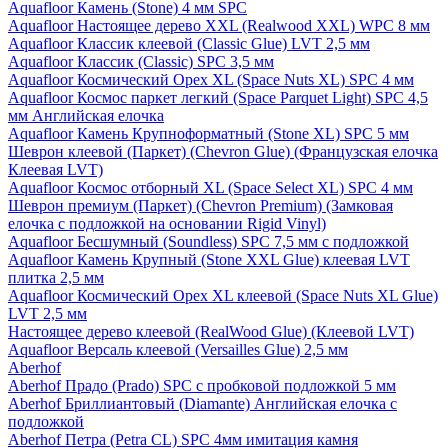
Aquafloor Камень (Stone) 4 мм SPC
Aquafloor Настоящее дерево XXL (Realwood XXL) WPC 8 мм
Aquafloor Классик клеевой (Classic Glue) LVT 2,5 мм
Aquafloor Классик (Classic) SPC 3,5 мм
Aquafloor Космический Орех XL (Space Nuts XL) SPC 4 мм
Aquafloor Космос паркет легкий (Space Parquet Light) SPC 4,5
мм Английская елочка
Aquafloor Камень Крупноформатный (Stone XL) SPC 5 мм
Шеврон клеевой (Паркет) (Chevron Glue) (Французская елочка
Клеевая LVT)
Aquafloor Космос отборный XL (Space Select XL) SPC 4 мм
Шеврон премиум (Паркет) (Chevron Premium) (Замковая
елочка с подложкой на основании Rigid Vinyl)
Aquafloor Бесшумный (Soundless) SPC 7,5 мм с подложкой
Aquafloor Камень Крупный (Stone XXL Glue) клеевая LVT
плитка 2,5 мм
Aquafloor Космический Орех XL клеевой (Space Nuts XL Glue)
LVT 2,5 мм
Настоящее дерево клеевой (RealWood Glue) (Клеевой LVT)
Aquafloor Версаль клеевой (Versailles Glue) 2,5 мм
Aberhof
Aberhof Прадо (Prado) SPC с пробковой подложкой 5 мм
Aberhof Бриллиантовый (Diamante) Английская елочка с
подложкой
Aberhof Петра (Petra CL) SPC 4мм имитация камня