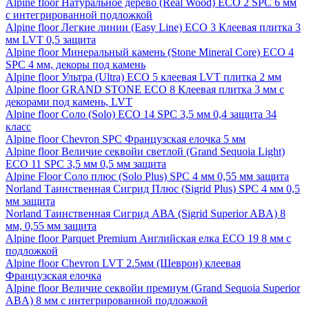
Alpine floor Натуральное дерево (Real Wood) ECO 2 SPC 6 мм
с интегрированной подложкой
Alpine floor Легкие линии (Easy Line) ECO 3 Клеевая плитка 3
мм LVT 0,5 защита
Alpine floor Минеральный камень (Stone Mineral Core) ECO 4
SPC 4 мм, декоры под камень
Alpine floor Ультра (Ultra) ECO 5 клеевая LVT плитка 2 мм
Alpine floor GRAND STONE ECO 8 Клеевая плитка 3 мм с
декорами под камень, LVT
Alpine floor Соло (Solo) ECO 14 SPC 3,5 мм 0,4 защита 34
класс
Alpine floor Chevron SPC Французская елочка 5 мм
Alpine floor Величие секвойи светлой (Grand Sequoia Light)
ECO 11 SPC 3,5 мм 0,5 мм защита
Alpine Floor Соло плюс (Solo Plus) SPC 4 мм 0,55 мм защита
Norland Таинственная Сигрид Плюс (Sigrid Plus) SPC 4 мм 0,5
мм защита
Norland Таинственная Сигрид АВА (Sigrid Superior ABA) 8
мм, 0,55 мм защита
Alpine floor Parquet Premium Английская елка ECO 19 8 мм с
подложкой
Alpine floor Chevron LVT 2.5мм (Шеврон) клеевая
Французская елочка
Alpine floor Величие секвойи премиум (Grand Sequoia Superior
ABA) 8 мм с интегрированной подложкой