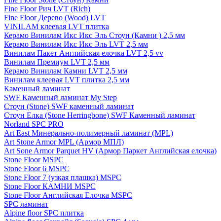
Fine Floor Рич LVT (Rich)
Fine Floor Дерево (Wood) LVT
VINILAM клеевая LVT плитка
Керамо Винилам Икс Икс Эль Стоун (Камни ) 2,5 мм
Керамо Винилам Икс Икс Эль LVT 2,5 мм
Винилам Пакет Английская елочка LVT 2,5 vv
Винилам Премиум LVT 2,5 мм
Керамо Винилам Камни LVT 2,5 мм
Винилам клеевая LVT плитка 2,5 мм
Каменный ламинат
SWF Каменный ламинат My Step
Стоун (Stone) SWF каменный ламинат
Стоун Елка (Stone Herringbone) SWF Каменный ламинат
Norland SPC PRO
Art East Минерально-полимерный ламинат (MPL)
Art Stone Armor MPL (Армор МПЛ)
Art Sone Armor Parquet HV (Армор Паркет Английская елочка)
Stone Floor MSPC
Stone Floor 6 MSPC
Stone Floor 7 (узкая плашка) MSPC
Stone Floor КАМНИ MSPC
Stone Floor Английская Елочка MSPC
SPC ламинат
Alpine floor SPC плитка