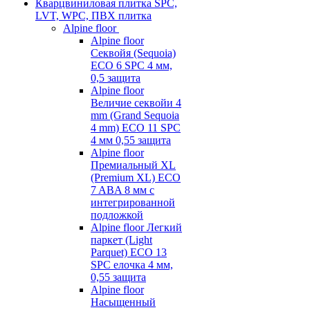
Кварцвиниловая плитка SPC,
LVT, WPC, ПВХ плитка
Alpine floor
Alpine floor
Секвойя (Sequoia)
ECO 6 SPC 4 мм,
0,5 защита
Alpine floor
Величие секвойи 4
mm (Grand Sequoia
4 mm) ECO 11 SPC
4 мм 0,55 защита
Alpine floor
Премиальный XL
(Premium XL) ECO
7 ABA 8 мм с
интегрированной
подложкой
Alpine floor Легкий
паркет (Light
Parquet) ECO 13
SPC елочка 4 мм,
0,55 защита
Alpine floor
Насыщенный