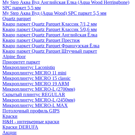
My Step Аква Вуд Английская Елка (Aqua Wood Herringbone)
SPC паркет 5,5 мм
My Step Аква Вуд (Aqua Wood) SPC паркет 5,5 мм
Quartz parquet
Кварц паркет Quartz Parquet Классик 7/1,2 мм
Кварц паркет Quartz Parquet Классик 5/0,6 мм
Кварц паркет Quartz Parquet Английская Ёлка
Кварц паркет Quartz Parquet Престиж
Кварц паркет Quartz Parquet Французская Ёлка
Кварц паркет Quartz Parquet Штучный паркет
Alpine floor
Приоритет паркет
Микроплинтус Laconistiq
Микроплинтус MICRO 11 mini
Микроплинтус MICRO 15 classic
Микроплинтус MICRO 19 ARM
Микроплинтус MICRO-L (2700мм)
Скрытый плинтус REGULAR
Микроплинтус MICRO-L (2450мм)
Микроплинтус MICRO-L MAX
Потолочный профиль GIPS
Краски
H&H - интерьерные краски
Краски DERUFA
Акции