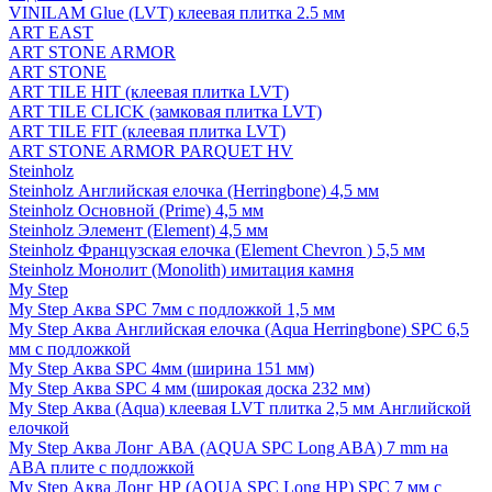
VINILAM Glue (LVT) клеевая плитка 2.5 мм
ART EAST
ART STONE ARMOR
ART STONE
ART TILE HIT (клеевая плитка LVT)
ART TILE CLICK (замковая плитка LVT)
ART TILE FIT (клеевая плитка LVT)
ART STONE ARMOR PARQUET HV
Steinholz
Steinholz Английская елочка (Herringbone) 4,5 мм
Steinholz Основной (Prime) 4,5 мм
Steinholz Элемент (Element) 4,5 мм
Steinholz Французская елочка (Element Chevron ) 5,5 мм
Steinholz Монолит (Monolith) имитация камня
My Step
My Step Аква SPC 7мм c подложкой 1,5 мм
My Step Аква Английская елочка (Aqua Herringbone) SPC 6,5
мм с подложкой
My Step Аква SPC 4мм (ширина 151 мм)
My Step Аква SPC 4 мм (широкая доска 232 мм)
My Step Аква (Aqua) клеевая LVT плитка 2,5 мм Английской
елочкой
My Step Аква Лонг АВА (AQUA SPC Long ABA) 7 mm на
ABA плите с подложкой
My Step Аква Лонг НР (AQUA SPC Long HP) SPC 7 мм с