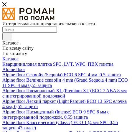
Интернет-магазин представительского класса
Каталог
По всему сайту
По каталогу
Каталог
Кварцвиниловая плитка SPC, LVT, WPC, ПВХ плитка
Alpine floor
Alpine floor Секвойя (Sequoia) ECO 6 SPC 4 мм, 0,5 защита
Alpine floor Величие секвойи 4 mm (Grand Sequoia 4 mm) ECO
11 SPC 4 мм 0,55 защита
Alpine floor Премиальный XL (Premium XL) ECO 7 ABA 8 мм
с интегрированной подложкой
Alpine floor Легкий паркет (Light Parquet) ECO 13 SPC елочка
4 мм, 0,55 защита
Alpine floor Насыщенный (Intense) ECO 9 SPC 6 мм с
интегрированной подложкой, 0,55 защита
Alpine floor Классический (Classic) ECO 1 (4 мм SPC 0,55
защита 43 класс)