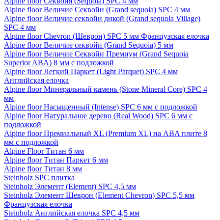
Alpine floor Секвойя (Sequoia) SPC 4 мм
Alpine floor Величие Секвойи (Grand sequoia) SPC 4 мм
Alpine floor Величие секвойи дикой (Grand sequoia Village)
SPC 4 мм
Alpine floor Chevron (Шеврон) SPC 5 мм Французская елочка
Alpine floor Величие секвойи (Grand Sequoia) 5 мм
Alpine floor Величие Секвойи Премиум (Grand Sequoia
Superior ABA) 8 мм с подложкой
Alpine floor Легкий Паркет (Light Parquet) SPC 4 мм
Английская елочка
Alpine floor Минеральный камень (Stone Mineral Core) SPC 4
мм
Alpine floor Насыщенный (Intense) SPC 6 мм с подложкой
Alpine floor Натуральное дерево (Real Wood) SPC 6 мм с
подложкой
Alpine floor Премиальный XL (Premium XL) на ABA плите 8
мм с подложкой
Alpine Floor Титан 6 мм
Alpine floor Титан Паркет 6 мм
Alpine floor Титан 8 мм
Steinholz SPC плитка
Steinholz Элемент (Element) SPC 4,5 мм
Steinholz Элемент Шеврон (Element Chevron) SPC 5,5 мм
Французская елочка
Steinholz Английская елочка SPC 4,5 мм