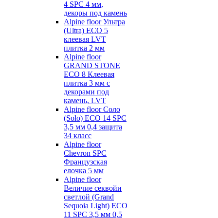
4 SPC 4 мм,
декоры под камень
Alpine floor Ультра
(Ultra) ECO 5
клеевая LVT
плитка 2 мм
Alpine floor
GRAND STONE
ECO 8 Клеевая
плитка 3 мм с
декорами под
камень, LVT
Alpine floor Соло
(Solo) ECO 14 SPC
3,5 мм 0,4 защита
34 класс
Alpine floor
Chevron SPC
Французская
елочка 5 мм
Alpine floor
Величие секвойи
светлой (Grand
Sequoia Light) ECO
11 SPC 3,5 мм 0,5