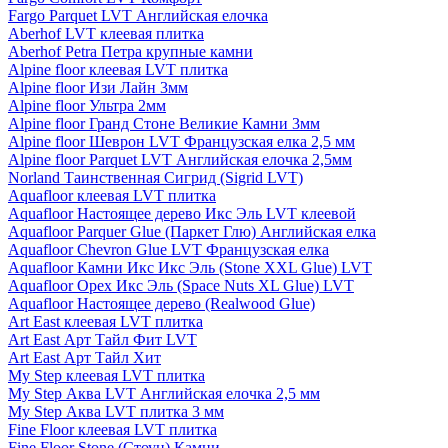
Fargo Parquet LVT Английская елочка
Aberhof LVT клеевая плитка
Aberhof Petra Петра крупные камни
Alpine floor клеевая LVT плитка
Alpine floor Изи Лайн 3мм
Alpine floor Ультра 2мм
Alpine floor Гранд Стоне Великие Камни 3мм
Alpine floor Шеврон LVT Французская елка 2,5 мм
Alpine floor Parquet LVT Английская елочка 2,5мм
Norland Таинственная Сигрид (Sigrid LVT)
Aquafloor клеевая LVT плитка
Aquafloor Настоящее дерево Икс Эль LVT клеевой
Aquafloor Parquer Glue (Паркет Глю) Английская елка
Aquafloor Chevron Glue LVT Французская елка
Aquafloor Камни Икс Икс Эль (Stone XXL Glue) LVT
Aquafloor Орех Икс Эль (Space Nuts XL Glue) LVT
Aquafloor Настоящее дерево (Realwood Glue)
Art East клеевая LVT плитка
Art East Арт Тайл Фит LVT
Art East Арт Тайл Хит
My Step клеевая LVT плитка
My Step Аква LVT Английская елочка 2,5 мм
My Step Аква LVT плитка 3 мм
Fine Floor клеевая LVT плитка
Fine Floor Stone (Стоун) Камни