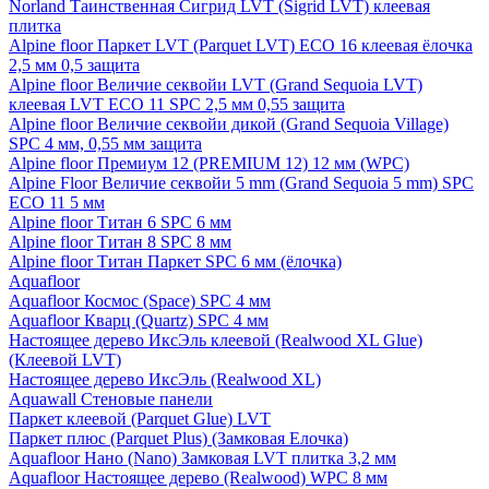
Norland Таинственная Сигрид LVT (Sigrid LVT) клеевая
плитка
Alpine floor Паркет LVT (Parquet LVT) ECO 16 клеевая ёлочка
2,5 мм 0,5 защита
Alpine floor Величие секвойи LVT (Grand Sequoia LVT)
клеевая LVT ECO 11 SPC 2,5 мм 0,55 защита
Alpine floor Величие секвойи дикой (Grand Sequoia Village)
SPC 4 мм, 0,55 мм защита
Alpine floor Премиум 12 (PREMIUM 12) 12 мм (WPC)
Alpine Floor Величие секвойи 5 mm (Grand Sequoia 5 mm) SPC
ECO 11 5 мм
Alpine floor Титан 6 SPC 6 мм
Alpine floor Титан 8 SPC 8 мм
Alpine floor Титан Паркет SPC 6 мм (ёлочка)
Aquafloor
Aquafloor Космос (Space) SPC 4 мм
Aquafloor Кварц (Quartz) SPC 4 мм
Настоящее дерево ИксЭль клеевой (Realwood XL Glue)
(Клеевой LVT)
Настоящее дерево ИксЭль (Realwood XL)
Aquawall Стеновые панели
Паркет клеевой (Parquet Glue) LVT
Паркет плюс (Parquet Plus) (Замковая Елочка)
Aquafloor Нано (Nano) Замковая LVT плитка 3,2 мм
Aquafloor Настоящее дерево (Realwood) WPC 8 мм