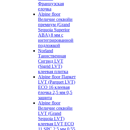
Французская
елочка
Alpine floor
Величие секвойи
премиум (Grand
Sequoia Superior
ABA) 8 мм с
интегрированной
подложкой
Norland
Таинственная
Сигрид LVT
(Sigrid LVT)
клеевая плитка
Alpine floor Паркет
LVT (Parquet LVT)
ECO 16 клеевая
ёлочка 2,5 мм 0,5
защита
Alpine floor
Величие секвойи
LVT (Grand
Sequoia LVT)
клеевая LVT ECO
11 SPC 2,5 мм 0,55