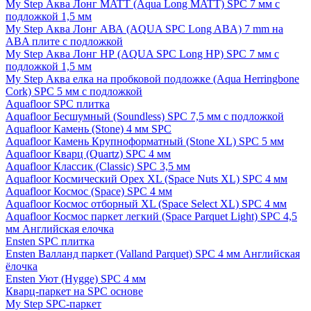
My Step Аква Лонг MATT (Aqua Long MATT) SPC 7 мм с
подложкой 1,5 мм
My Step Аква Лонг АВА (AQUA SPC Long ABA) 7 mm на
ABA плите с подложкой
My Step Аква Лонг НР (AQUA SPC Long HP) SPC 7 мм с
подложкой 1,5 мм
My Step Аква елка на пробковой подложке (Aqua Herringbone
Cork) SPC 5 мм с подложкой
Aquafloor SPC плитка
Aquafloor Бесшумный (Soundless) SPC 7,5 мм с подложкой
Aquafloor Камень (Stone) 4 мм SPC
Aquafloor Камень Крупноформатный (Stone XL) SPC 5 мм
Aquafloor Кварц (Quartz) SPC 4 мм
Aquafloor Классик (Classic) SPC 3,5 мм
Aquafloor Космический Орех XL (Space Nuts XL) SPC 4 мм
Aquafloor Космос (Space) SPC 4 мм
Aquafloor Космос отборный XL (Space Select XL) SPC 4 мм
Aquafloor Космос паркет легкий (Space Parquet Light) SPC 4,5
мм Английская елочка
Ensten SPC плитка
Ensten Валланд паркет (Valland Parquet) SPC 4 мм Английская
ёлочка
Ensten Уют (Hygge) SPC 4 мм
Кварц-паркет на SPC основе
My Step SPC-паркет