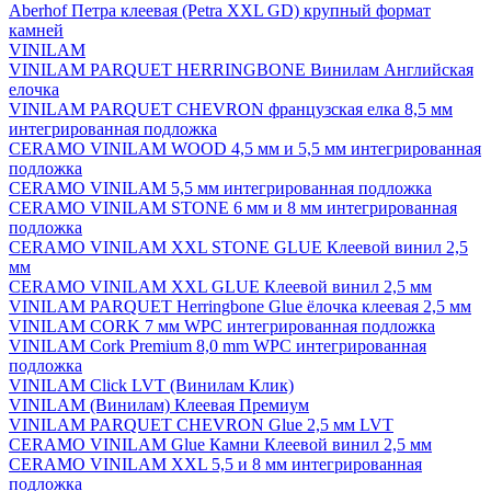
Aberhof Петра клеевая (Petra XXL GD) крупный формат
камней
VINILAM
VINILAM PARQUET HERRINGBONE Винилам Английская
елочка
VINILAM PARQUET CHEVRON французская елка 8,5 мм
интегрированная подложка
CERAMO VINILAM WOOD 4,5 мм и 5,5 мм интегрированная
подложка
CERAMO VINILAM 5,5 мм интегрированная подложка
CERAMO VINILAM STONE 6 мм и 8 мм интегрированная
подложка
CERAMO VINILAM XXL STONE GLUE Клеевой винил 2,5
мм
CERAMO VINILAM XXL GLUE Клеевой винил 2,5 мм
VINILAM PARQUET Herringbone Glue ёлочка клеевая 2,5 мм
VINILAM CORK 7 мм WPC интегрированная подложка
VINILAM Cork Premium 8,0 mm WPC интегрированная
подложка
VINILAM Click LVT (Винилам Клик)
VINILAM (Винилам) Клеевая Премиум
VINILAM PARQUET CHEVRON Glue 2,5 мм LVT
CERAMO VINILAM Glue Камни Клеевой винил 2,5 мм
CERAMO VINILAM XXL 5,5 и 8 мм интегрированная
подложка