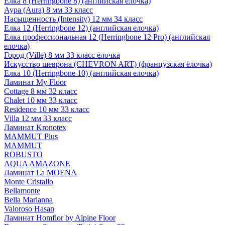
Елка 8 (Herringbone 8) (английская елочка)
Аура (Aura) 8 мм 33 класс
Насыщенность (Intensity) 12 мм 34 класс
Елка 12 (Herringbone 12) (английская елочка)
Елка профессиональная 12 (Herringbone 12 Pro) (английская
елочка)
Город (Ville) 8 мм 33 класс ёлочка
Искусство шеврона (CHEVRON ART) (французская ёлочка)
Елка 10 (Herringbone 10) (английская елочка)
Ламинат My Floor
Cottage 8 мм 32 класс
Chalet 10 мм 33 класс
Residence 10 мм 33 класс
Villa 12 мм 33 класс
Ламинат Kronotex
MAMMUT Plus
MAMMUT
ROBUSTO
AQUA AMAZONE
Ламинат La MOENA
Monte Cristallo
Bellamonte
Bella Marianna
Valoroso Hasan
Ламинат Homflor by Alpine Floor