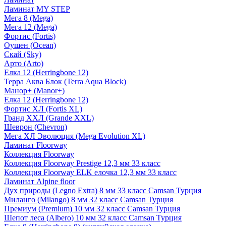
Ламинат MY STEP
Мега 8 (Mega)
Мега 12 (Mega)
Фортис (Fortis)
Оушен (Ocean)
Скай (Sky)
Арто (Arto)
Елка 12 (Herringbone 12)
Терра Аква Блок (Terra Aqua Block)
Манор+ (Manor+)
Елка 12 (Herringbone 12)
Фортис ХЛ (Fortis XL)
Гранд ХХЛ (Grande XXL)
Шеврон (Chevron)
Мега ХЛ Эволюция (Mega Evolution XL)
Ламинат Floorway
Коллекция Floorway
Коллекция Floorway Prestige 12,3 мм 33 класс
Коллекция Floorway ELK елочка 12,3 мм 33 класс
Ламинат Alpine floor
Дух природы (Legno Extra) 8 мм 33 класс Camsan Турция
Миланго (Milango) 8 мм 32 класс Camsan Турция
Премиум (Premium) 10 мм 32 класс Camsan Турция
Шепот леса (Albero) 10 мм 32 класс Camsan Турция