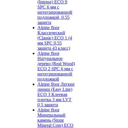
(Intense) ECO 9
SPC 6 мм с
интегрированной
подложкой, 0,55
защита
Alpine floor
Классический
(Classic) ECO 1 (4
мм SPC 0,55
защита 43 класс)
Alpine floor
Натуральное
дерево (Real Wood)
ECO 2 SPC 6 мм с
интегрированной
подложкой
Alpine floor Легкие
линии (Easy Line)
ECO 3 Клеевая
плитка 3 мм LVT
0,5 защита
Alpine floor
Минеральный
камень (Stone
Mineral Core) ECO