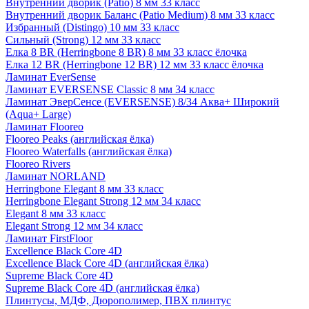
Внутренний дворик (Patio) 8 мм 33 класс
Внутренний дворик Баланс (Patio Medium) 8 мм 33 класс
Избранный (Distingo) 10 мм 33 класс
Сильный (Strong) 12 мм 33 класс
Елка 8 BR (Herringbone 8 BR) 8 мм 33 класс ёлочка
Елка 12 BR (Herringbone 12 BR) 12 мм 33 класс ёлочка
Ламинат EverSense
Ламинат EVERSENSE Classic 8 мм 34 класс
Ламинат ЭверСенсе (EVERSENSE) 8/34 Аква+ Широкий
(Aqua+ Large)
Ламинат Flooreo
Flooreo Peaks (английская ёлка)
Flooreo Waterfalls (английская ёлка)
Flooreo Rivers
Ламинат NORLAND
Herringbone Elegant 8 мм 33 класс
Herringbone Elegant Strong 12 мм 34 класс
Elegant 8 мм 33 класс
Elegant Strong 12 мм 34 класс
Ламинат FirstFloor
Excellence Black Core 4D
Excellence Black Core 4D (английская ёлка)
Supreme Black Core 4D
Supreme Black Core 4D (английская ёлка)
Плинтусы, МДФ, Дюрополимер, ПВХ плинтус