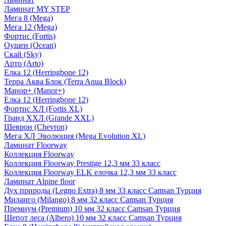
Ламинат MY STEP
Мега 8 (Mega)
Мега 12 (Mega)
Фортис (Fortis)
Оушен (Ocean)
Скай (Sky)
Арто (Arto)
Елка 12 (Herringbone 12)
Терра Аква Блок (Terra Aqua Block)
Манор+ (Manor+)
Елка 12 (Herringbone 12)
Фортис ХЛ (Fortis XL)
Гранд ХХЛ (Grande XXL)
Шеврон (Chevron)
Мега ХЛ Эволюция (Mega Evolution XL)
Ламинат Floorway
Коллекция Floorway
Коллекция Floorway Prestige 12,3 мм 33 класс
Коллекция Floorway ELK елочка 12,3 мм 33 класс
Ламинат Alpine floor
Дух природы (Legno Extra) 8 мм 33 класс Camsan Турция
Миланго (Milango) 8 мм 32 класс Camsan Турция
Премиум (Premium) 10 мм 32 класс Camsan Турция
Шепот леса (Albero) 10 мм 32 класс Camsan Турция