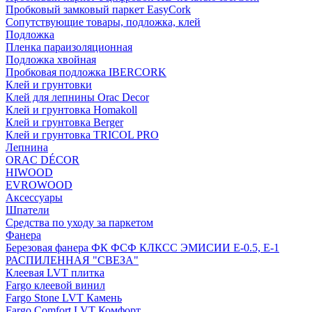
Пробковый замковый паркет EasyCork
Сопутствующие товары, подложка, клей
Подложка
Пленка параизоляционная
Подложка хвойная
Пробковая подложка IBERCORK
Клей и грунтовки
Клей для лепнины Orac Decor
Клей и грунтовка Homakoll
Клей и грунтовка Berger
Клей и грунтовка TRICOL PRO
Лепнина
ORAC DÉCOR
HIWOOD
EVROWOOD
Аксессуары
Шпатели
Средства по уходу за паркетом
Фанера
Березовая фанера ФК ФСФ КЛКСС ЭМИСИИ Е-0.5, Е-1
РАСПИЛЕННАЯ "СВЕЗА"
Клеевая LVT плитка
Fargo клеевой винил
Fargo Stone LVT Камень
Fargo Comfort LVT Комфорт