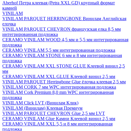
Aberhof Петра клеевая (Petra XXL GD) крупный формат
камней
VINILAM
VINILAM PARQUET HERRINGBONE Винилам Английская
елочка
VINILAM PARQUET CHEVRON французская елка 8,5 мм
интегрированная подложка
CERAMO VINILAM WOOD 4,5 мм и 5,5 мм интегрированная
подложка
CERAMO VINILAM 5,5 мм интегрированная подложка
CERAMO VINILAM STONE 6 мм и 8 мм интегрированная
подложка
CERAMO VINILAM XXL STONE GLUE Клеевой винил 2,5
мм
CERAMO VINILAM XXL GLUE Клеевой винил 2,5 мм
VINILAM PARQUET Herringbone Glue ёлочка клеевая 2,5 мм
VINILAM CORK 7 мм WPC интегрированная подложка
VINILAM Cork Premium 8,0 mm WPC интегрированная
подложка
VINILAM Click LVT (Винилам Клик)
VINILAM (Винилам) Клеевая Премиум
VINILAM PARQUET CHEVRON Glue 2,5 мм LVT
CERAMO VINILAM Glue Камни Клеевой винил 2,5 мм
CERAMO VINILAM XXL 5,5 и 8 мм интегрированная
подложка