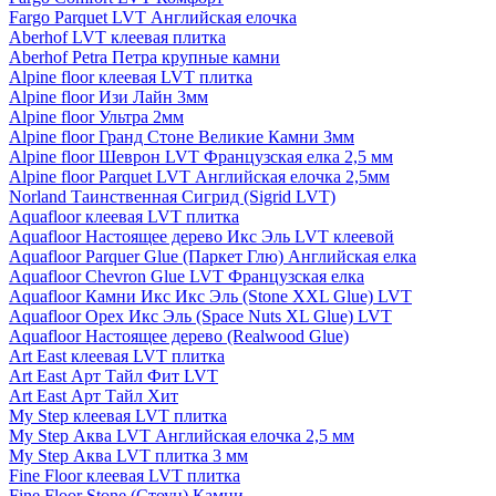
Fargo Parquet LVT Английская елочка
Aberhof LVT клеевая плитка
Aberhof Petra Петра крупные камни
Alpine floor клеевая LVT плитка
Alpine floor Изи Лайн 3мм
Alpine floor Ультра 2мм
Alpine floor Гранд Стоне Великие Камни 3мм
Alpine floor Шеврон LVT Французская елка 2,5 мм
Alpine floor Parquet LVT Английская елочка 2,5мм
Norland Таинственная Сигрид (Sigrid LVT)
Aquafloor клеевая LVT плитка
Aquafloor Настоящее дерево Икс Эль LVT клеевой
Aquafloor Parquer Glue (Паркет Глю) Английская елка
Aquafloor Chevron Glue LVT Французская елка
Aquafloor Камни Икс Икс Эль (Stone XXL Glue) LVT
Aquafloor Орех Икс Эль (Space Nuts XL Glue) LVT
Aquafloor Настоящее дерево (Realwood Glue)
Art East клеевая LVT плитка
Art East Арт Тайл Фит LVT
Art East Арт Тайл Хит
My Step клеевая LVT плитка
My Step Аква LVT Английская елочка 2,5 мм
My Step Аква LVT плитка 3 мм
Fine Floor клеевая LVT плитка
Fine Floor Stone (Стоун) Камни