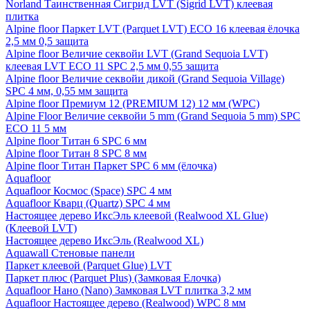
Norland Таинственная Сигрид LVT (Sigrid LVT) клеевая
плитка
Alpine floor Паркет LVT (Parquet LVT) ECO 16 клеевая ёлочка
2,5 мм 0,5 защита
Alpine floor Величие секвойи LVT (Grand Sequoia LVT)
клеевая LVT ECO 11 SPC 2,5 мм 0,55 защита
Alpine floor Величие секвойи дикой (Grand Sequoia Village)
SPC 4 мм, 0,55 мм защита
Alpine floor Премиум 12 (PREMIUM 12) 12 мм (WPC)
Alpine Floor Величие секвойи 5 mm (Grand Sequoia 5 mm) SPC
ECO 11 5 мм
Alpine floor Титан 6 SPC 6 мм
Alpine floor Титан 8 SPC 8 мм
Alpine floor Титан Паркет SPC 6 мм (ёлочка)
Aquafloor
Aquafloor Космос (Space) SPC 4 мм
Aquafloor Кварц (Quartz) SPC 4 мм
Настоящее дерево ИксЭль клеевой (Realwood XL Glue)
(Клеевой LVT)
Настоящее дерево ИксЭль (Realwood XL)
Aquawall Стеновые панели
Паркет клеевой (Parquet Glue) LVT
Паркет плюс (Parquet Plus) (Замковая Елочка)
Aquafloor Нано (Nano) Замковая LVT плитка 3,2 мм
Aquafloor Настоящее дерево (Realwood) WPC 8 мм