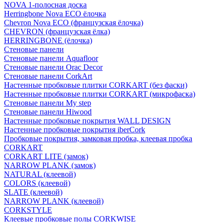
NOVA 1-полосная доска
Herringbone Nova ECO ёлочка
Chevron Nova ECO (французская ёлочка)
CHEVRON (французская ёлка)
HERRINGBONE (ёлочка)
Стеновые панели
Стеновые панели Aquafloor
Стеновые панели Orac Decor
Стеновые панели CorkArt
Настенные пробковые плитки CORKART (без фаски)
Настенные пробковые плитки CORKART (микрофаска)
Стеновые панели My step
Стеновые панели Hiwood
Настенные пробковые покрытия WALL DESIGN
Настенные пробковые покрытия iberCork
Пробковые покрытия, замковая пробка, клеевая пробка
CORKART
CORKART LITE (замок)
NARROW PLANK (замок)
NATURAL (клеевой)
COLORS (клеевой)
SLATE (клеевой)
NARROW PLANK (клеевой)
CORKSTYLE
Клеевые пробковые полы CORKWISE