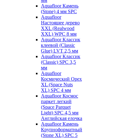
мм
Aquafloor Камень
(Stone) 4 мм SPC
Aquafloor
Настоящее дерево
XXL (Realwood
XXL) WPC 8 мм
Aquafloor Классик
клеевой (Classic
Glue) LVT 2,5 мм
Aquafloor Классик
(Classic) SPC 3,5
мм
Aquafloor
Космический Орех
XL (Space Nuts
XL) SPC 4 мм
Aquafloor Космос
паркет легкий
(Space Parquet
Light) SPC 4,5 мм
Английская елочка
Aquafloor Камень
Крупноформатный
(Stone XL) SPC 5