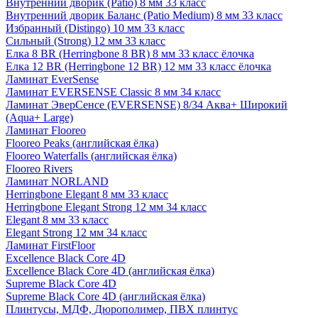
Внутренний дворик (Patio) 8 мм 33 класс
Внутренний дворик Баланс (Patio Medium) 8 мм 33 класс
Избранный (Distingo) 10 мм 33 класс
Сильный (Strong) 12 мм 33 класс
Елка 8 BR (Herringbone 8 BR) 8 мм 33 класс ёлочка
Елка 12 BR (Herringbone 12 BR) 12 мм 33 класс ёлочка
Ламинат EverSense
Ламинат EVERSENSE Classic 8 мм 34 класс
Ламинат ЭверСенсе (EVERSENSE) 8/34 Аква+ Широкий
(Aqua+ Large)
Ламинат Flooreo
Flooreo Peaks (английская ёлка)
Flooreo Waterfalls (английская ёлка)
Flooreo Rivers
Ламинат NORLAND
Herringbone Elegant 8 мм 33 класс
Herringbone Elegant Strong 12 мм 34 класс
Elegant 8 мм 33 класс
Elegant Strong 12 мм 34 класс
Ламинат FirstFloor
Excellence Black Core 4D
Excellence Black Core 4D (английская ёлка)
Supreme Black Core 4D
Supreme Black Core 4D (английская ёлка)
Плинтусы, МДФ, Дюрополимер, ПВХ плинтус