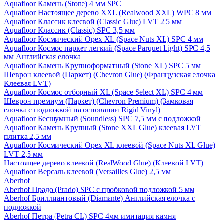
Aquafloor Камень (Stone) 4 мм SPC
Aquafloor Настоящее дерево XXL (Realwood XXL) WPC 8 мм
Aquafloor Классик клеевой (Classic Glue) LVT 2,5 мм
Aquafloor Классик (Classic) SPC 3,5 мм
Aquafloor Космический Орех XL (Space Nuts XL) SPC 4 мм
Aquafloor Космос паркет легкий (Space Parquet Light) SPC 4,5
мм Английская елочка
Aquafloor Камень Крупноформатный (Stone XL) SPC 5 мм
Шеврон клеевой (Паркет) (Chevron Glue) (Французская елочка
Клеевая LVT)
Aquafloor Космос отборный XL (Space Select XL) SPC 4 мм
Шеврон премиум (Паркет) (Chevron Premium) (Замковая
елочка с подложкой на основании Rigid Vinyl)
Aquafloor Бесшумный (Soundless) SPC 7,5 мм с подложкой
Aquafloor Камень Крупный (Stone XXL Glue) клеевая LVT
плитка 2,5 мм
Aquafloor Космический Орех XL клеевой (Space Nuts XL Glue)
LVT 2,5 мм
Настоящее дерево клеевой (RealWood Glue) (Клеевой LVT)
Aquafloor Версаль клеевой (Versailles Glue) 2,5 мм
Aberhof
Aberhof Прадо (Prado) SPC с пробковой подложкой 5 мм
Aberhof Бриллиантовый (Diamante) Английская елочка с
подложкой
Aberhof Петра (Petra CL) SPC 4мм имитация камня