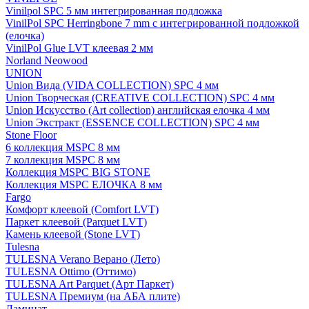
Vinilpol SPC 5 мм интегрированная подложка
VinilPol SPC Herringbone 7 mm с интегрированной подложкой
(елочка)
VinilPol Glue LVT клеевая 2 мм
Norland Neowood
UNION
Union Вида (VIDA COLLECTION) SPC 4 мм
Union Творческая (CREATIVE COLLECTION) SPC 4 мм
Union Искусство (Art collection) английская елочка 4 мм
Union Экстракт (ESSENCE COLLECTION) SPC 4 мм
Stone Floor
6 коллекция MSPC 8 мм
7 коллекция MSPC 8 мм
Коллекция MSPC BIG STONE
Коллекция MSPC ЕЛОЧКА 8 мм
Fargo
Комфорт клеевой (Comfort LVT)
Паркет клеевой (Parquet LVT)
Камень клеевой (Stone LVT)
Tulesna
TULESNA Verano Верано (Лето)
TULESNA Ottimo (Оттимо)
TULESNA Art Parquet (Арт Паркет)
TULESNA Премиум (на АБА плите)
Ламинат