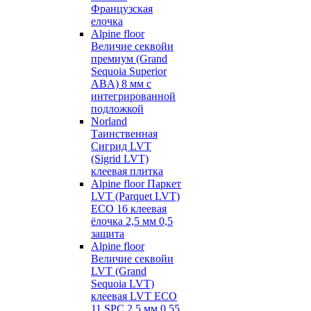
Французская
елочка
Alpine floor
Величие секвойи
премиум (Grand
Sequoia Superior
ABA) 8 мм с
интегрированной
подложкой
Norland
Таинственная
Сигрид LVT
(Sigrid LVT)
клеевая плитка
Alpine floor Паркет
LVT (Parquet LVT)
ECO 16 клеевая
ёлочка 2,5 мм 0,5
защита
Alpine floor
Величие секвойи
LVT (Grand
Sequoia LVT)
клеевая LVT ECO
11 SPC 2,5 мм 0,55