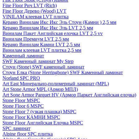
Fine Floor Рич LVT (Rich)
Fine Floor Дерево (Wood) LVT
VINILAM клеевая LVT плитка
Керамо Винилам Икс Икс Эль Стоун (Камни ) 2,5 мм
Керамо Винилам Икс Икс Эль LVT 2,5 мм
Винилам Пакет Английская елочка LVT 2,5 vv
Винилам Премиум LVT 2,5 мм
Керамо Винилам Камни LVT 2,5 мм
Винилам клеевая LVT плитка 2,5 мм
Каменный ламинат
SWF Каменный ламинат My Step
Стоун (Stone) SWF каменный ламинат
Стоун Елка (Stone Herringbone) SWF Каменный ламинат
Norland SPC PRO
Art East Минерально-полимерный ламинат (MPL)
Art Stone Armor MPL (Армор МПЛ)
Art Sone Armor Parquet HV (Армор Паркет Английская елочка)
Stone Floor MSPC
Stone Floor 6 MSPC
Stone Floor 7 (узкая плашка) MSPC
Stone Floor КАМНИ MSPC
Stone Floor Английская Елочка MSPC
SPC ламинат
Alpine floor SPC плитка