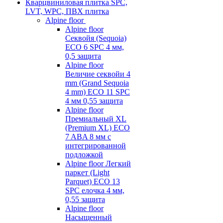
Кварцвиниловая плитка SPC,
LVT, WPC, ПВХ плитка
Alpine floor
Alpine floor
Секвойя (Sequoia)
ECO 6 SPC 4 мм,
0,5 защита
Alpine floor
Величие секвойи 4
mm (Grand Sequoia
4 mm) ECO 11 SPC
4 мм 0,55 защита
Alpine floor
Премиальный XL
(Premium XL) ECO
7 ABA 8 мм с
интегрированной
подложкой
Alpine floor Легкий
паркет (Light
Parquet) ECO 13
SPC елочка 4 мм,
0,55 защита
Alpine floor
Насыщенный