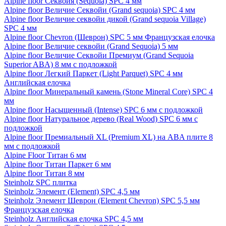
Alpine floor Секвойя (Sequoia) SPC 4 мм
Alpine floor Величие Секвойи (Grand sequoia) SPC 4 мм
Alpine floor Величие секвойи дикой (Grand sequoia Village)
SPC 4 мм
Alpine floor Chevron (Шеврон) SPC 5 мм Французская елочка
Alpine floor Величие секвойи (Grand Sequoia) 5 мм
Alpine floor Величие Секвойи Премиум (Grand Sequoia
Superior ABA) 8 мм с подложкой
Alpine floor Легкий Паркет (Light Parquet) SPC 4 мм
Английская елочка
Alpine floor Минеральный камень (Stone Mineral Core) SPC 4
мм
Alpine floor Насыщенный (Intense) SPC 6 мм с подложкой
Alpine floor Натуральное дерево (Real Wood) SPC 6 мм с
подложкой
Alpine floor Премиальный XL (Premium XL) на ABA плите 8
мм с подложкой
Alpine Floor Титан 6 мм
Alpine floor Титан Паркет 6 мм
Alpine floor Титан 8 мм
Steinholz SPC плитка
Steinholz Элемент (Element) SPC 4,5 мм
Steinholz Элемент Шеврон (Element Chevron) SPC 5,5 мм
Французская елочка
Steinholz Английская елочка SPC 4,5 мм