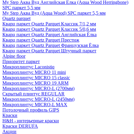
My Step Аква Вуд Английская Елка (Aqua Wood Herringbone)
SPC паркет 5,5 мм
My Step Аква Вуд (Aqua Wood) SPC паркет 5,5 мм
Quartz parquet
Кварц паркет Quartz Parquet Классик 7/1,2 мм
Кварц паркет Quartz Parquet Классик 5/0,6 мм
Кварц паркет Quartz Parquet Английская Ёлка
Кварц паркет Quartz Parquet Престиж
Кварц паркет Quartz Parquet Французская Ёлка
Кварц паркет Quartz Parquet Штучный паркет
Alpine floor
Приоритет паркет
Микроплинтус Laconistiq
Микроплинтус MICRO 11 mini
Микроплинтус MICRO 15 classic
Микроплинтус MICRO 19 ARM
Микроплинтус MICRO-L (2700мм)
Скрытый плинтус REGULAR
Микроплинтус MICRO-L (2450мм)
Микроплинтус MICRO-L MAX
Потолочный профиль GIPS
Краски
H&H - интерьерные краски
Краски DERUFA
Акции