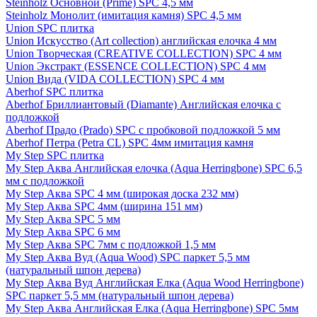
Steinholz Основной (Prime) SPC 4,5 мм
Steinholz Монолит (имитация камня) SPC 4,5 мм
Union SPC плитка
Union Искусство (Art collection) английская елочка 4 мм
Union Творческая (CREATIVE COLLECTION) SPC 4 мм
Union Экстракт (ESSENCE COLLECTION) SPC 4 мм
Union Вида (VIDA COLLECTION) SPC 4 мм
Aberhof SPC плитка
Aberhof Бриллиантовый (Diamante) Английская елочка с
подложкой
Aberhof Прадо (Prado) SPC с пробковой подложкой 5 мм
Aberhof Петра (Petra CL) SPC 4мм имитация камня
My Step SPC плитка
My Step Аква Английская елочка (Aqua Herringbone) SPC 6,5
мм с подложкой
My Step Аква SPC 4 мм (широкая доска 232 мм)
My Step Аква SPC 4мм (ширина 151 мм)
My Step Аква SPC 5 мм
My Step Аква SPC 6 мм
My Step Аква SPC 7мм c подложкой 1,5 мм
My Step Аква Вуд (Aqua Wood) SPC паркет 5,5 мм
(натуральный шпон дерева)
My Step Аква Вуд Английская Елка (Aqua Wood Herringbone)
SPC паркет 5,5 мм (натуральный шпон дерева)
My Step Аква Английская Елка (Aqua Herringbone) SPC 5мм