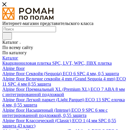
Интернет-магазин представительского класса
Каталог
По всему сайту
По каталогу
Каталог
Кварцвиниловая плитка SPC, LVT, WPC, ПВХ плитка
Alpine floor
Alpine floor Секвойя (Sequoia) ECO 6 SPC 4 мм, 0,5 защита
Alpine floor Величие секвойи 4 mm (Grand Sequoia 4 mm) ECO
11 SPC 4 мм 0,55 защита
Alpine floor Премиальный XL (Premium XL) ECO 7 ABA 8 мм
с интегрированной подложкой
Alpine floor Легкий паркет (Light Parquet) ECO 13 SPC елочка
4 мм, 0,55 защита
Alpine floor Насыщенный (Intense) ECO 9 SPC 6 мм с
интегрированной подложкой, 0,55 защита
Alpine floor Классический (Classic) ECO 1 (4 мм SPC 0,55
защита 43 класс)