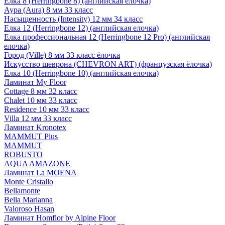
Елка 8 (Herringbone 8) (английская елочка)
Аура (Aura) 8 мм 33 класс
Насыщенность (Intensity) 12 мм 34 класс
Елка 12 (Herringbone 12) (английская елочка)
Елка профессиональная 12 (Herringbone 12 Pro) (английская
елочка)
Город (Ville) 8 мм 33 класс ёлочка
Искусство шеврона (CHEVRON ART) (французская ёлочка)
Елка 10 (Herringbone 10) (английская елочка)
Ламинат My Floor
Cottage 8 мм 32 класс
Chalet 10 мм 33 класс
Residence 10 мм 33 класс
Villa 12 мм 33 класс
Ламинат Kronotex
MAMMUT Plus
MAMMUT
ROBUSTO
AQUA AMAZONE
Ламинат La MOENA
Monte Cristallo
Bellamonte
Bella Marianna
Valoroso Hasan
Ламинат Homflor by Alpine Floor