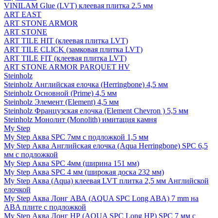
VINILAM Glue (LVT) клеевая плитка 2.5 мм
ART EAST
ART STONE ARMOR
ART STONE
ART TILE HIT (клеевая плитка LVT)
ART TILE CLICK (замковая плитка LVT)
ART TILE FIT (клеевая плитка LVT)
ART STONE ARMOR PARQUET HV
Steinholz
Steinholz Английская елочка (Herringbone) 4,5 мм
Steinholz Основной (Prime) 4,5 мм
Steinholz Элемент (Element) 4,5 мм
Steinholz Французская елочка (Element Chevron ) 5,5 мм
Steinholz Монолит (Monolith) имитация камня
My Step
My Step Аква SPC 7мм c подложкой 1,5 мм
My Step Аква Английская елочка (Aqua Herringbone) SPC 6,5
мм с подложкой
My Step Аква SPC 4мм (ширина 151 мм)
My Step Аква SPC 4 мм (широкая доска 232 мм)
My Step Аква (Aqua) клеевая LVT плитка 2,5 мм Английской
елочкой
My Step Аква Лонг АВА (AQUA SPC Long ABA) 7 mm на
ABA плите с подложкой
My Step Аква Лонг НР (AQUA SPC Long HP) SPC 7 мм с