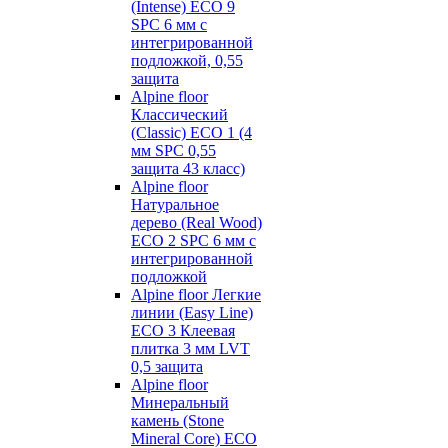
(Intense) ECO 9
SPC 6 мм с
интегрированной
подложкой, 0,55
защита
Alpine floor
Классический
(Classic) ECO 1 (4
мм SPC 0,55
защита 43 класс)
Alpine floor
Натуральное
дерево (Real Wood)
ECO 2 SPC 6 мм с
интегрированной
подложкой
Alpine floor Легкие
линии (Easy Line)
ECO 3 Клеевая
плитка 3 мм LVT
0,5 защита
Alpine floor
Минеральный
камень (Stone
Mineral Core) ECO