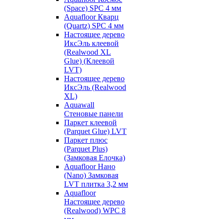
(Space) SPC 4 мм
Aquafloor Кварц
(Quartz) SPC 4 мм
Настоящее дерево
ИксЭль клеевой
(Realwood XL
Glue) (Клеевой
LVT)
Настоящее дерево
ИксЭль (Realwood
XL)
Aquawall
Стеновые панели
Паркет клеевой
(Parquet Glue) LVT
Паркет плюс
(Parquet Plus)
(Замковая Елочка)
Aquafloor Нано
(Nano) Замковая
LVT плитка 3,2 мм
Aquafloor
Настоящее дерево
(Realwood) WPC 8