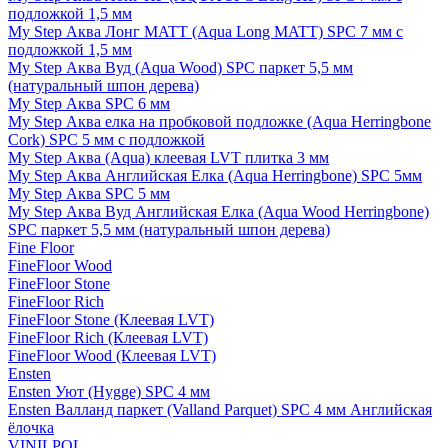
подложкой 1,5 мм
My Step Аква Лонг MATT (Aqua Long MATT) SPC 7 мм с
подложкой 1,5 мм
My Step Аква Вуд (Aqua Wood) SPC паркет 5,5 мм
(натуральный шпон дерева)
My Step Аква SPC 6 мм
My Step Аква елка на пробковой подложке (Aqua Herringbone
Cork) SPC 5 мм с подложкой
My Step Аква (Aqua) клеевая LVT плитка 3 мм
My Step Аква Английская Елка (Aqua Herringbone) SPC 5мм
My Step Аква SPC 5 мм
My Step Аква Вуд Английская Елка (Aqua Wood Herringbone)
SPC паркет 5,5 мм (натуральный шпон дерева)
Fine Floor
FineFloor Wood
FineFloor Stone
FineFloor Rich
FineFloor Stone (Клеевая LVT)
FineFloor Rich (Клеевая LVT)
FineFloor Wood (Клеевая LVT)
Ensten
Ensten Уют (Hygge) SPC 4 мм
Ensten Валланд паркет (Valland Parquet) SPC 4 мм Английская
ёлочка
VINILPOL