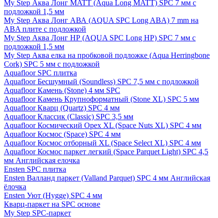
My Step Аква Лонг MATT (Aqua Long MATT) SPC 7 мм с
подложкой 1,5 мм
My Step Аква Лонг АВА (AQUA SPC Long ABA) 7 mm на
ABA плите с подложкой
My Step Аква Лонг НР (AQUA SPC Long HP) SPC 7 мм с
подложкой 1,5 мм
My Step Аква елка на пробковой подложке (Aqua Herringbone
Cork) SPC 5 мм с подложкой
Aquafloor SPC плитка
Aquafloor Бесшумный (Soundless) SPC 7,5 мм с подложкой
Aquafloor Камень (Stone) 4 мм SPC
Aquafloor Камень Крупноформатный (Stone XL) SPC 5 мм
Aquafloor Кварц (Quartz) SPC 4 мм
Aquafloor Классик (Classic) SPC 3,5 мм
Aquafloor Космический Орех XL (Space Nuts XL) SPC 4 мм
Aquafloor Космос (Space) SPC 4 мм
Aquafloor Космос отборный XL (Space Select XL) SPC 4 мм
Aquafloor Космос паркет легкий (Space Parquet Light) SPC 4,5
мм Английская елочка
Ensten SPC плитка
Ensten Валланд паркет (Valland Parquet) SPC 4 мм Английская
ёлочка
Ensten Уют (Hygge) SPC 4 мм
Кварц-паркет на SPC основе
My Step SPC-паркет