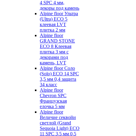
4 SPC 4 мм,
декоры под камень
Alpine floor Ультра
(Ultra) ECO 5
клеевая LVT
плитка 2 мм
Alpine floor
GRAND STONE
ECO 8 Клеевая
плитка 3 мм с
декорами под
камень, LVT
Alpine floor Соло
(Solo) ECO 14 SPC
3,5 мм 0,4 защита
34 класс
Alpine floor
Chevron SPC
Французская
елочка 5 мм
Alpine floor
Величие секвойи
светлой (Grand
Sequoia Light) ECO
11 SPC 3,5 мм 0,5