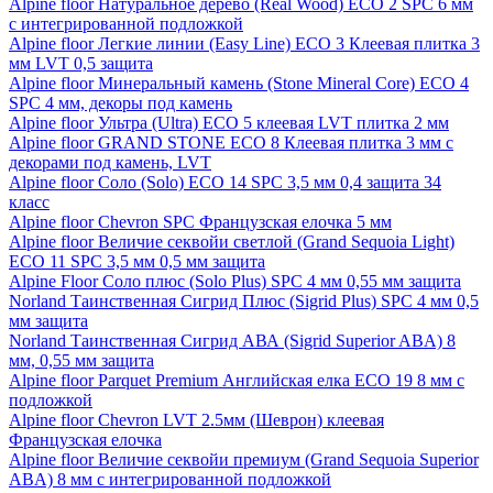
Alpine floor Натуральное дерево (Real Wood) ECO 2 SPC 6 мм
с интегрированной подложкой
Alpine floor Легкие линии (Easy Line) ECO 3 Клеевая плитка 3
мм LVT 0,5 защита
Alpine floor Минеральный камень (Stone Mineral Core) ECO 4
SPC 4 мм, декоры под камень
Alpine floor Ультра (Ultra) ECO 5 клеевая LVT плитка 2 мм
Alpine floor GRAND STONE ECO 8 Клеевая плитка 3 мм с
декорами под камень, LVT
Alpine floor Соло (Solo) ECO 14 SPC 3,5 мм 0,4 защита 34
класс
Alpine floor Chevron SPC Французская елочка 5 мм
Alpine floor Величие секвойи светлой (Grand Sequoia Light)
ECO 11 SPC 3,5 мм 0,5 мм защита
Alpine Floor Соло плюс (Solo Plus) SPC 4 мм 0,55 мм защита
Norland Таинственная Сигрид Плюс (Sigrid Plus) SPC 4 мм 0,5
мм защита
Norland Таинственная Сигрид АВА (Sigrid Superior ABA) 8
мм, 0,55 мм защита
Alpine floor Parquet Premium Английская елка ECO 19 8 мм с
подложкой
Alpine floor Chevron LVT 2.5мм (Шеврон) клеевая
Французская елочка
Alpine floor Величие секвойи премиум (Grand Sequoia Superior
ABA) 8 мм с интегрированной подложкой