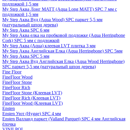
подложкой 1,5 мм
My Step Аква Лонг MATT (Aqua Long MATT) SPC 7 мм с
подложкой 1,5 мм
My Step Аква Вуд (Aqua Wood) SPC паркет 5,5 мм
(натуральный шпон дерева)
My Step Аква SPC 6 мм
My Step Аква елка на пробковой подложке (Aqua Herringbone
Cork) SPC 5 мм с подложкой
My Step Аква (Aqua) клеевая LVT плитка 3 мм
My Step Аква Английская Елка (Aqua Herringbone) SPC 5мм
My Step Аква SPC 5 мм
My Step Аква Вуд Английская Елка (Aqua Wood Herringbone)
SPC паркет 5,5 мм (натуральный шпон дерева)
Fine Floor
FineFloor Wood
FineFloor Stone
FineFloor Rich
FineFloor Stone (Клеевая LVT)
FineFloor Rich (Клеевая LVT)
FineFloor Wood (Клеевая LVT)
Ensten
Ensten Уют (Hygge) SPC 4 мм
Ensten Валланд паркет (Valland Parquet) SPC 4 мм Английская
ёлочка
VINILPOL