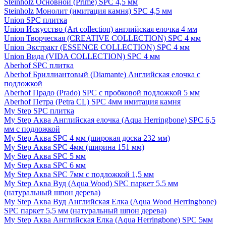
Steinholz Основной (Prime) SPC 4,5 мм
Steinholz Монолит (имитация камня) SPC 4,5 мм
Union SPC плитка
Union Искусство (Art collection) английская елочка 4 мм
Union Творческая (CREATIVE COLLECTION) SPC 4 мм
Union Экстракт (ESSENCE COLLECTION) SPC 4 мм
Union Вида (VIDA COLLECTION) SPC 4 мм
Aberhof SPC плитка
Aberhof Бриллиантовый (Diamante) Английская елочка с
подложкой
Aberhof Прадо (Prado) SPC с пробковой подложкой 5 мм
Aberhof Петра (Petra CL) SPC 4мм имитация камня
My Step SPC плитка
My Step Аква Английская елочка (Aqua Herringbone) SPC 6,5
мм с подложкой
My Step Аква SPC 4 мм (широкая доска 232 мм)
My Step Аква SPC 4мм (ширина 151 мм)
My Step Аква SPC 5 мм
My Step Аква SPC 6 мм
My Step Аква SPC 7мм c подложкой 1,5 мм
My Step Аква Вуд (Aqua Wood) SPC паркет 5,5 мм
(натуральный шпон дерева)
My Step Аква Вуд Английская Елка (Aqua Wood Herringbone)
SPC паркет 5,5 мм (натуральный шпон дерева)
My Step Аква Английская Елка (Aqua Herringbone) SPC 5мм