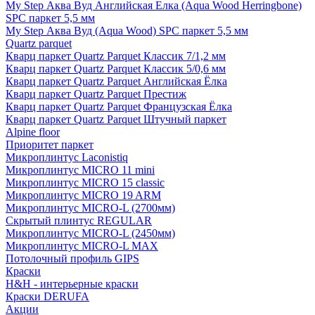
My Step Аква Вуд Английская Елка (Aqua Wood Herringbone)
SPC паркет 5,5 мм
My Step Аква Вуд (Aqua Wood) SPC паркет 5,5 мм
Quartz parquet
Кварц паркет Quartz Parquet Классик 7/1,2 мм
Кварц паркет Quartz Parquet Классик 5/0,6 мм
Кварц паркет Quartz Parquet Английская Ёлка
Кварц паркет Quartz Parquet Престиж
Кварц паркет Quartz Parquet Французская Ёлка
Кварц паркет Quartz Parquet Штучный паркет
Alpine floor
Приоритет паркет
Микроплинтус Laconistiq
Микроплинтус MICRO 11 mini
Микроплинтус MICRO 15 classic
Микроплинтус MICRO 19 ARM
Микроплинтус MICRO-L (2700мм)
Скрытый плинтус REGULAR
Микроплинтус MICRO-L (2450мм)
Микроплинтус MICRO-L MAX
Потолочный профиль GIPS
Краски
H&H - интерьерные краски
Краски DERUFA
Акции