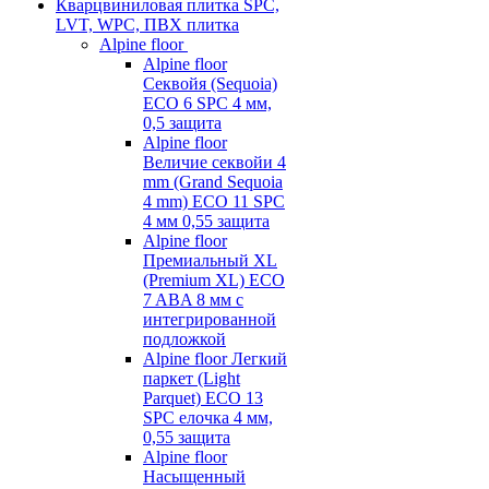
Кварцвиниловая плитка SPC,
LVT, WPC, ПВХ плитка
Alpine floor
Alpine floor
Секвойя (Sequoia)
ECO 6 SPC 4 мм,
0,5 защита
Alpine floor
Величие секвойи 4
mm (Grand Sequoia
4 mm) ECO 11 SPC
4 мм 0,55 защита
Alpine floor
Премиальный XL
(Premium XL) ECO
7 ABA 8 мм с
интегрированной
подложкой
Alpine floor Легкий
паркет (Light
Parquet) ECO 13
SPC елочка 4 мм,
0,55 защита
Alpine floor
Насыщенный