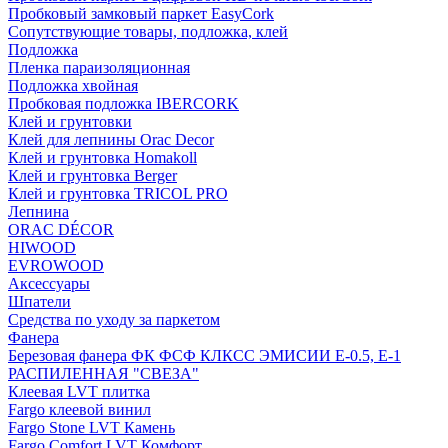
Пробковый замковый паркет EasyCork
Сопутствующие товары, подложка, клей
Подложка
Пленка параизоляционная
Подложка хвойная
Пробковая подложка IBERCORK
Клей и грунтовки
Клей для лепнины Orac Decor
Клей и грунтовка Homakoll
Клей и грунтовка Berger
Клей и грунтовка TRICOL PRO
Лепнина
ORAC DÉCOR
HIWOOD
EVROWOOD
Аксессуары
Шпатели
Средства по уходу за паркетом
Фанера
Березовая фанера ФК ФСФ КЛКСС ЭМИСИИ Е-0.5, Е-1
РАСПИЛЕННАЯ "СВЕЗА"
Клеевая LVT плитка
Fargo клеевой винил
Fargo Stone LVT Камень
Fargo Comfort LVT Комфорт