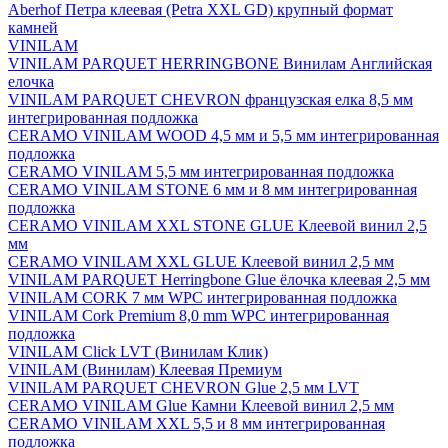
Aberhof Петра клеевая (Petra XXL GD) крупный формат
камней
VINILAM
VINILAM PARQUET HERRINGBONE Винилам Английская
елочка
VINILAM PARQUET CHEVRON французская елка 8,5 мм
интегрированная подложка
CERAMO VINILAM WOOD 4,5 мм и 5,5 мм интегрированная
подложка
CERAMO VINILAM 5,5 мм интегрированная подложка
CERAMO VINILAM STONE 6 мм и 8 мм интегрированная
подложка
CERAMO VINILAM XXL STONE GLUE Клеевой винил 2,5
мм
CERAMO VINILAM XXL GLUE Клеевой винил 2,5 мм
VINILAM PARQUET Herringbone Glue ёлочка клеевая 2,5 мм
VINILAM CORK 7 мм WPC интегрированная подложка
VINILAM Cork Premium 8,0 mm WPC интегрированная
подложка
VINILAM Click LVT (Винилам Клик)
VINILAM (Винилам) Клеевая Премиум
VINILAM PARQUET CHEVRON Glue 2,5 мм LVT
CERAMO VINILAM Glue Камни Клеевой винил 2,5 мм
CERAMO VINILAM XXL 5,5 и 8 мм интегрированная
подложка