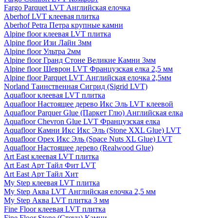
Fargo Parquet LVT Английская елочка
Aberhof LVT клеевая плитка
Aberhof Petra Петра крупные камни
Alpine floor клеевая LVT плитка
Alpine floor Изи Лайн 3мм
Alpine floor Ультра 2мм
Alpine floor Гранд Стоне Великие Камни 3мм
Alpine floor Шеврон LVT Французская елка 2,5 мм
Alpine floor Parquet LVT Английская елочка 2,5мм
Norland Таинственная Сигрид (Sigrid LVT)
Aquafloor клеевая LVT плитка
Aquafloor Настоящее дерево Икс Эль LVT клеевой
Aquafloor Parquer Glue (Паркет Глю) Английская елка
Aquafloor Chevron Glue LVT Французская елка
Aquafloor Камни Икс Икс Эль (Stone XXL Glue) LVT
Aquafloor Орех Икс Эль (Space Nuts XL Glue) LVT
Aquafloor Настоящее дерево (Realwood Glue)
Art East клеевая LVT плитка
Art East Арт Тайл Фит LVT
Art East Арт Тайл Хит
My Step клеевая LVT плитка
My Step Аква LVT Английская елочка 2,5 мм
My Step Аква LVT плитка 3 мм
Fine Floor клеевая LVT плитка
Fine Floor Stone (Стоун) Камни