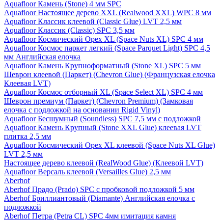
Aquafloor Камень (Stone) 4 мм SPC
Aquafloor Настоящее дерево XXL (Realwood XXL) WPC 8 мм
Aquafloor Классик клеевой (Classic Glue) LVT 2,5 мм
Aquafloor Классик (Classic) SPC 3,5 мм
Aquafloor Космический Орех XL (Space Nuts XL) SPC 4 мм
Aquafloor Космос паркет легкий (Space Parquet Light) SPC 4,5
мм Английская елочка
Aquafloor Камень Крупноформатный (Stone XL) SPC 5 мм
Шеврон клеевой (Паркет) (Chevron Glue) (Французская елочка
Клеевая LVT)
Aquafloor Космос отборный XL (Space Select XL) SPC 4 мм
Шеврон премиум (Паркет) (Chevron Premium) (Замковая
елочка с подложкой на основании Rigid Vinyl)
Aquafloor Бесшумный (Soundless) SPC 7,5 мм с подложкой
Aquafloor Камень Крупный (Stone XXL Glue) клеевая LVT
плитка 2,5 мм
Aquafloor Космический Орех XL клеевой (Space Nuts XL Glue)
LVT 2,5 мм
Настоящее дерево клеевой (RealWood Glue) (Клеевой LVT)
Aquafloor Версаль клеевой (Versailles Glue) 2,5 мм
Aberhof
Aberhof Прадо (Prado) SPC с пробковой подложкой 5 мм
Aberhof Бриллиантовый (Diamante) Английская елочка с
подложкой
Aberhof Петра (Petra CL) SPC 4мм имитация камня