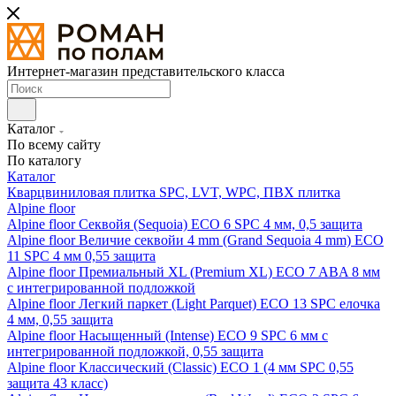
Интернет-магазин представительского класса
Каталог
По всему сайту
По каталогу
Каталог
Кварцвиниловая плитка SPC, LVT, WPC, ПВХ плитка
Alpine floor
Alpine floor Секвойя (Sequoia) ECO 6 SPC 4 мм, 0,5 защита
Alpine floor Величие секвойи 4 mm (Grand Sequoia 4 mm) ECO
11 SPC 4 мм 0,55 защита
Alpine floor Премиальный XL (Premium XL) ECO 7 ABA 8 мм
с интегрированной подложкой
Alpine floor Легкий паркет (Light Parquet) ECO 13 SPC елочка
4 мм, 0,55 защита
Alpine floor Насыщенный (Intense) ECO 9 SPC 6 мм с
интегрированной подложкой, 0,55 защита
Alpine floor Классический (Classic) ECO 1 (4 мм SPC 0,55
защита 43 класс)