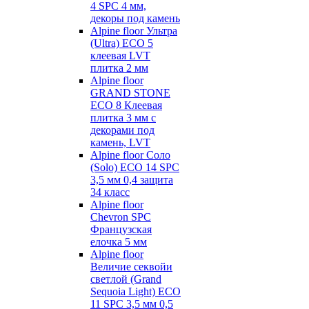
4 SPC 4 мм,
декоры под камень
Alpine floor Ультра
(Ultra) ECO 5
клеевая LVT
плитка 2 мм
Alpine floor
GRAND STONE
ECO 8 Клеевая
плитка 3 мм с
декорами под
камень, LVT
Alpine floor Соло
(Solo) ECO 14 SPC
3,5 мм 0,4 защита
34 класс
Alpine floor
Chevron SPC
Французская
елочка 5 мм
Alpine floor
Величие секвойи
светлой (Grand
Sequoia Light) ECO
11 SPC 3,5 мм 0,5