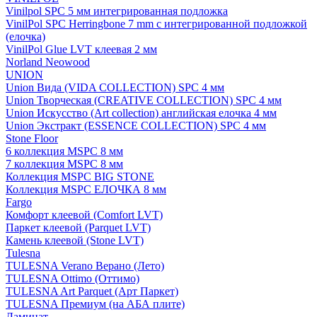
Vinilpol SPC 5 мм интегрированная подложка
VinilPol SPC Herringbone 7 mm с интегрированной подложкой
(елочка)
VinilPol Glue LVT клеевая 2 мм
Norland Neowood
UNION
Union Вида (VIDA COLLECTION) SPC 4 мм
Union Творческая (CREATIVE COLLECTION) SPC 4 мм
Union Искусство (Art collection) английская елочка 4 мм
Union Экстракт (ESSENCE COLLECTION) SPC 4 мм
Stone Floor
6 коллекция MSPC 8 мм
7 коллекция MSPC 8 мм
Коллекция MSPC BIG STONE
Коллекция MSPC ЕЛОЧКА 8 мм
Fargo
Комфорт клеевой (Comfort LVT)
Паркет клеевой (Parquet LVT)
Камень клеевой (Stone LVT)
Tulesna
TULESNA Verano Верано (Лето)
TULESNA Ottimo (Оттимо)
TULESNA Art Parquet (Арт Паркет)
TULESNA Премиум (на АБА плите)
Ламинат