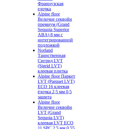
Французская
елочка
Alpine floor
Величие секвойи
премиум (Grand
Sequoia Superior
ABA) 8 мм с
интегрированной
подложкой
Norland
Таинственная
Сигрид LVT
(Sigrid LVT)
клеевая плитка
Alpine floor Паркет
LVT (Parquet LVT)
ECO 16 клеевая
ёлочка 2,5 мм 0,5
защита
Alpine floor
Величие секвойи
LVT (Grand
Sequoia LVT)
клеевая LVT ECO
11 SPC 2,5 мм 0,55