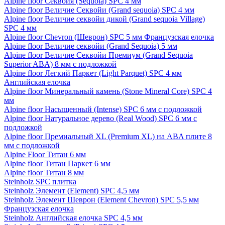
Alpine floor Секвойя (Sequoia) SPC 4 мм
Alpine floor Величие Секвойи (Grand sequoia) SPC 4 мм
Alpine floor Величие секвойи дикой (Grand sequoia Village)
SPC 4 мм
Alpine floor Chevron (Шеврон) SPC 5 мм Французская елочка
Alpine floor Величие секвойи (Grand Sequoia) 5 мм
Alpine floor Величие Секвойи Премиум (Grand Sequoia
Superior ABA) 8 мм с подложкой
Alpine floor Легкий Паркет (Light Parquet) SPC 4 мм
Английская елочка
Alpine floor Минеральный камень (Stone Mineral Core) SPC 4
мм
Alpine floor Насыщенный (Intense) SPC 6 мм с подложкой
Alpine floor Натуральное дерево (Real Wood) SPC 6 мм с
подложкой
Alpine floor Премиальный XL (Premium XL) на ABA плите 8
мм с подложкой
Alpine Floor Титан 6 мм
Alpine floor Титан Паркет 6 мм
Alpine floor Титан 8 мм
Steinholz SPC плитка
Steinholz Элемент (Element) SPC 4,5 мм
Steinholz Элемент Шеврон (Element Chevron) SPC 5,5 мм
Французская елочка
Steinholz Английская елочка SPC 4,5 мм