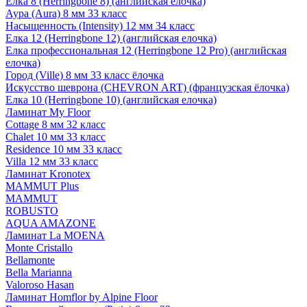
Елка 8 (Herringbone 8) (английская елочка)
Аура (Aura) 8 мм 33 класс
Насыщенность (Intensity) 12 мм 34 класс
Елка 12 (Herringbone 12) (английская елочка)
Елка профессиональная 12 (Herringbone 12 Pro) (английская
елочка)
Город (Ville) 8 мм 33 класс ёлочка
Искусство шеврона (CHEVRON ART) (французская ёлочка)
Елка 10 (Herringbone 10) (английская елочка)
Ламинат My Floor
Cottage 8 мм 32 класс
Chalet 10 мм 33 класс
Residence 10 мм 33 класс
Villa 12 мм 33 класс
Ламинат Kronotex
MAMMUT Plus
MAMMUT
ROBUSTO
AQUA AMAZONE
Ламинат La MOENA
Monte Cristallo
Bellamonte
Bella Marianna
Valoroso Hasan
Ламинат Homflor by Alpine Floor