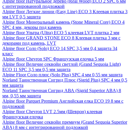
Alpine floor Натуральное дерево (Real Wood) ECO 2 SPC 6 мм
с интегрированной подложкой
Alpine floor Легкие линии (Easy Line) ECO 3 Клеевая плитка 3
мм LVT 0,5 защита
Alpine floor Минеральный камень (Stone Mineral Core) ECO 4
SPC 4 мм, декоры под камень
Alpine floor Ультра (Ultra) ECO 5 клеевая LVT плитка 2 мм
Alpine floor GRAND STONE ECO 8 Клеевая плитка 3 мм с
декорами под камень, LVT
Alpine floor Соло (Solo) ECO 14 SPC 3,5 мм 0,4 защита 34
класс
Alpine floor Chevron SPC Французская елочка 5 мм
Alpine floor Величие секвойи светлой (Grand Sequoia Light)
ECO 11 SPC 3,5 мм 0,5 мм защита
Alpine Floor Соло плюс (Solo Plus) SPC 4 мм 0,55 мм защита
Norland Таинственная Сигрид Плюс (Sigrid Plus) SPC 4 мм 0,5
мм защита
Norland Таинственная Сигрид АВА (Sigrid Superior ABA) 8
мм, 0,55 мм защита
Alpine floor Parquet Premium Английская елка ECO 19 8 мм с
подложкой
Alpine floor Chevron LVT 2.5мм (Шеврон) клеевая
Французская елочка
Alpine floor Величие секвойи премиум (Grand Sequoia Superior
ABA) 8 мм с интегрированной подложкой