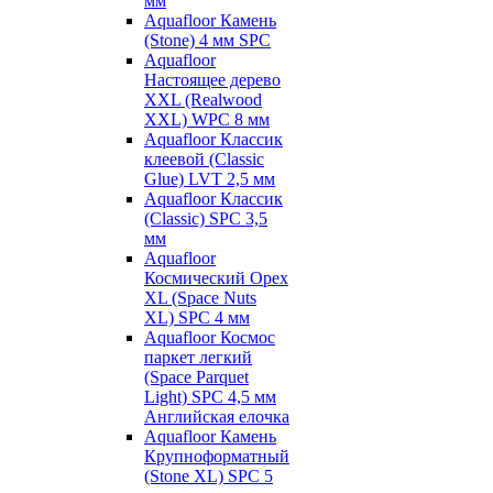
мм
Aquafloor Камень
(Stone) 4 мм SPC
Aquafloor
Настоящее дерево
XXL (Realwood
XXL) WPC 8 мм
Aquafloor Классик
клеевой (Classic
Glue) LVT 2,5 мм
Aquafloor Классик
(Classic) SPC 3,5
мм
Aquafloor
Космический Орех
XL (Space Nuts
XL) SPC 4 мм
Aquafloor Космос
паркет легкий
(Space Parquet
Light) SPC 4,5 мм
Английская елочка
Aquafloor Камень
Крупноформатный
(Stone XL) SPC 5