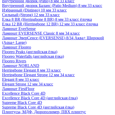
Внутренний дворик (Patio) 8 мм 33 класс
Внутренний дворик Баланс (Patio Medium) 8 мм 33 класс
Избранный (Distingo) 10 мм 33 класс
Сильный (Strong) 12 мм 33 класс
Елка 8 BR (Herringbone 8 BR) 8 мм 33 класс ёлочка
Елка 12 BR (Herringbone 12 BR) 12 мм 33 класс ёлочка
Ламинат EverSense
Ламинат EVERSENSE Classic 8 мм 34 класс
Ламинат ЭверСенсе (EVERSENSE) 8/34 Аква+ Широкий
(Aqua+ Large)
Ламинат Flooreo
Flooreo Peaks (английская ёлка)
Flooreo Waterfalls (английская ёлка)
Flooreo Rivers
Ламинат NORLAND
Herringbone Elegant 8 мм 33 класс
Herringbone Elegant Strong 12 мм 34 класс
Elegant 8 мм 33 класс
Elegant Strong 12 мм 34 класс
Ламинат FirstFloor
Excellence Black Core 4D
Excellence Black Core 4D (английская ёлка)
Supreme Black Core 4D
Supreme Black Core 4D (английская ёлка)
Плинтусы, МДФ, Дюрополимер, ПВХ плинтус