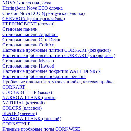
NOVA 1-полосная доска
Herringbone Nova ECO ёлочка
Chevron Nova ECO (французская ёлочка)
CHEVRON (французская ёлка)
HERRINGBONE (ёлочка)
Стеновые панели
Стеновые панели Aquafloor
Стеновые панели Orac Decor
Стеновые панели CorkArt
Настенные пробковые плитки CORKART (без фаски)
Настенные пробковые плитки CORKART (микрофаска)
Стеновые панели My step
Стеновые панели Hiwood
Настенные пробковые покрытия WALL DESIGN
Настенные пробковые покрытия iberCork
Пробковые покрытия, замковая пробка, клеевая пробка
CORKART
CORKART LITE (замок)
NARROW PLANK (замок)
NATURAL (клеевой)
COLORS (клеевой)
SLATE (клеевой)
NARROW PLANK (клеевой)
CORKSTYLE
Клеевые пробковые полы CORKWISE