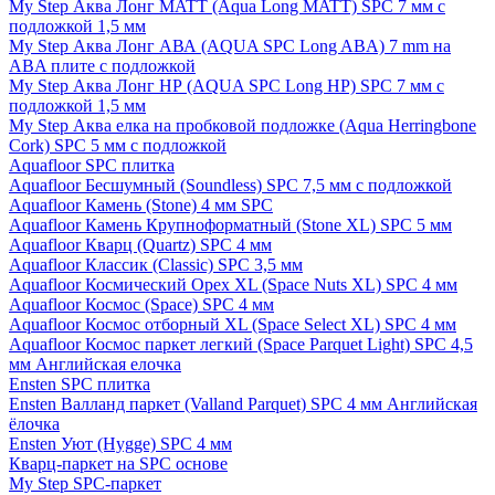
My Step Аква Лонг MATT (Aqua Long MATT) SPC 7 мм с
подложкой 1,5 мм
My Step Аква Лонг АВА (AQUA SPC Long ABA) 7 mm на
ABA плите с подложкой
My Step Аква Лонг НР (AQUA SPC Long HP) SPC 7 мм с
подложкой 1,5 мм
My Step Аква елка на пробковой подложке (Aqua Herringbone
Cork) SPC 5 мм с подложкой
Aquafloor SPC плитка
Aquafloor Бесшумный (Soundless) SPC 7,5 мм с подложкой
Aquafloor Камень (Stone) 4 мм SPC
Aquafloor Камень Крупноформатный (Stone XL) SPC 5 мм
Aquafloor Кварц (Quartz) SPC 4 мм
Aquafloor Классик (Classic) SPC 3,5 мм
Aquafloor Космический Орех XL (Space Nuts XL) SPC 4 мм
Aquafloor Космос (Space) SPC 4 мм
Aquafloor Космос отборный XL (Space Select XL) SPC 4 мм
Aquafloor Космос паркет легкий (Space Parquet Light) SPC 4,5
мм Английская елочка
Ensten SPC плитка
Ensten Валланд паркет (Valland Parquet) SPC 4 мм Английская
ёлочка
Ensten Уют (Hygge) SPC 4 мм
Кварц-паркет на SPC основе
My Step SPC-паркет