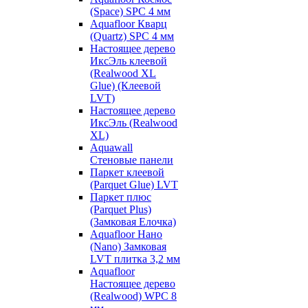
(Space) SPC 4 мм
Aquafloor Кварц
(Quartz) SPC 4 мм
Настоящее дерево
ИксЭль клеевой
(Realwood XL
Glue) (Клеевой
LVT)
Настоящее дерево
ИксЭль (Realwood
XL)
Aquawall
Стеновые панели
Паркет клеевой
(Parquet Glue) LVT
Паркет плюс
(Parquet Plus)
(Замковая Елочка)
Aquafloor Нано
(Nano) Замковая
LVT плитка 3,2 мм
Aquafloor
Настоящее дерево
(Realwood) WPC 8