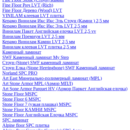
Fine Floor Рич LVT (Rich)
Fine Floor Дерево (Wood) LVT
VINILAM клеевая LVT плитка
Керамо Винилам Икс Икс Эль Стоун (Камни ) 2,5 мм
Керамо Винилам Икс Икс Эль LVT 2,5 мм
Винилам Пакет Английская елочка LVT 2,5 vv
Винилам Премиум LVT 2,5 мм
Керамо Винилам Камни LVT 2,5 мм
Винилам клеевая LVT плитка 2,5 мм
Каменный ламинат
SWF Каменный ламинат My Step
Стоун (Stone) SWF каменный ламинат
Стоун Елка (Stone Herringbone) SWF Каменный ламинат
Norland SPC PRO
Art East Минерально-полимерный ламинат (MPL)
Art Stone Armor MPL (Армор МПЛ)
Art Sone Armor Parquet HV (Армор Паркет Английская елочка)
Stone Floor MSPC
Stone Floor 6 MSPC
Stone Floor 7 (узкая плашка) MSPC
Stone Floor КАМНИ MSPC
Stone Floor Английская Елочка MSPC
SPC ламинат
Alpine floor SPC плитка