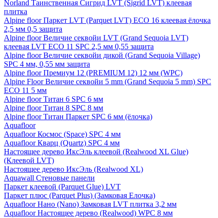
Norland Таинственная Сигрид LVT (Sigrid LVT) клеевая
плитка
Alpine floor Паркет LVT (Parquet LVT) ECO 16 клеевая ёлочка
2,5 мм 0,5 защита
Alpine floor Величие секвойи LVT (Grand Sequoia LVT)
клеевая LVT ECO 11 SPC 2,5 мм 0,55 защита
Alpine floor Величие секвойи дикой (Grand Sequoia Village)
SPC 4 мм, 0,55 мм защита
Alpine floor Премиум 12 (PREMIUM 12) 12 мм (WPC)
Alpine Floor Величие секвойи 5 mm (Grand Sequoia 5 mm) SPC
ECO 11 5 мм
Alpine floor Титан 6 SPC 6 мм
Alpine floor Титан 8 SPC 8 мм
Alpine floor Титан Паркет SPC 6 мм (ёлочка)
Aquafloor
Aquafloor Космос (Space) SPC 4 мм
Aquafloor Кварц (Quartz) SPC 4 мм
Настоящее дерево ИксЭль клеевой (Realwood XL Glue)
(Клеевой LVT)
Настоящее дерево ИксЭль (Realwood XL)
Aquawall Стеновые панели
Паркет клеевой (Parquet Glue) LVT
Паркет плюс (Parquet Plus) (Замковая Елочка)
Aquafloor Нано (Nano) Замковая LVT плитка 3,2 мм
Aquafloor Настоящее дерево (Realwood) WPC 8 мм