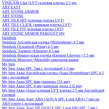
VINILAM Glue (LVT) клеевая плитка 2.5 мм
ART EAST
ART STONE ARMOR
ART STONE
ART TILE HIT (клеевая плитка LVT)
ART TILE CLICK (замковая плитка LVT)
ART TILE FIT (клеевая плитка LVT)
ART STONE ARMOR PARQUET HV
Steinholz
Steinholz Английская елочка (Herringbone) 4,5 мм
Steinholz Основной (Prime) 4,5 мм
Steinholz Элемент (Element) 4,5 мм
Steinholz Французская елочка (Element Chevron ) 5,5 мм
Steinholz Монолит (Monolith) имитация камня
My Step
My Step Аква SPC 7мм c подложкой 1,5 мм
My Step Аква Английская елочка (Aqua Herringbone) SPC 6,5
мм с подложкой
My Step Аква SPC 4мм (ширина 151 мм)
My Step Аква SPC 4 мм (широкая доска 232 мм)
My Step Аква (Aqua) клеевая LVT плитка 2,5 мм Английской
елочкой
My Step Аква Лонг АВА (AQUA SPC Long ABA) 7 mm на
ABA плите с подложкой
My Step Аква Лонг НР (AQUA SPC Long HP) SPC 7 мм с