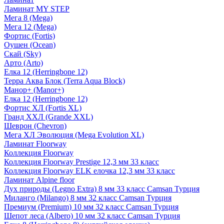
Ламинат MY STEP
Мега 8 (Mega)
Мега 12 (Mega)
Фортис (Fortis)
Оушен (Ocean)
Скай (Sky)
Арто (Arto)
Елка 12 (Herringbone 12)
Терра Аква Блок (Terra Aqua Block)
Манор+ (Manor+)
Елка 12 (Herringbone 12)
Фортис ХЛ (Fortis XL)
Гранд ХХЛ (Grande XXL)
Шеврон (Chevron)
Мега ХЛ Эволюция (Mega Evolution XL)
Ламинат Floorway
Коллекция Floorway
Коллекция Floorway Prestige 12,3 мм 33 класс
Коллекция Floorway ELK елочка 12,3 мм 33 класс
Ламинат Alpine floor
Дух природы (Legno Extra) 8 мм 33 класс Camsan Турция
Миланго (Milango) 8 мм 32 класс Camsan Турция
Премиум (Premium) 10 мм 32 класс Camsan Турция
Шепот леса (Albero) 10 мм 32 класс Camsan Турция