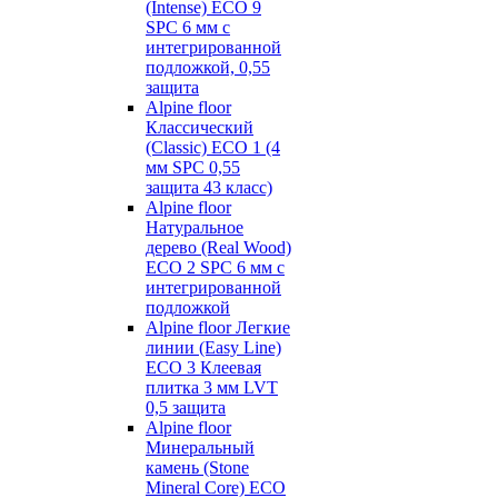
(Intense) ECO 9
SPC 6 мм с
интегрированной
подложкой, 0,55
защита
Alpine floor
Классический
(Classic) ECO 1 (4
мм SPC 0,55
защита 43 класс)
Alpine floor
Натуральное
дерево (Real Wood)
ECO 2 SPC 6 мм с
интегрированной
подложкой
Alpine floor Легкие
линии (Easy Line)
ECO 3 Клеевая
плитка 3 мм LVT
0,5 защита
Alpine floor
Минеральный
камень (Stone
Mineral Core) ECO