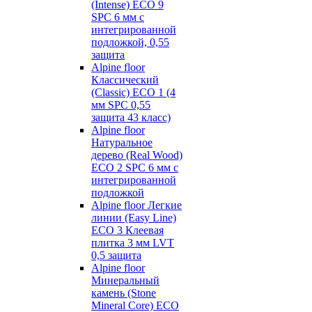
(Intense) ECO 9
SPC 6 мм с
интегрированной
подложкой, 0,55
защита
Alpine floor
Классический
(Classic) ECO 1 (4
мм SPC 0,55
защита 43 класс)
Alpine floor
Натуральное
дерево (Real Wood)
ECO 2 SPC 6 мм с
интегрированной
подложкой
Alpine floor Легкие
линии (Easy Line)
ECO 3 Клеевая
плитка 3 мм LVT
0,5 защита
Alpine floor
Минеральный
камень (Stone
Mineral Core) ECO