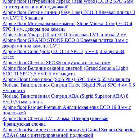
Alpine floor Натуральное дерево (Real Wood) ECO 2 SPC 6 мм
с интегрированной подложкой
Alpine floor Легкие линии (Easy Line) ECO 3 Клеевая плитка 3
мм LVT 0,5 защита
Alpine floor Минеральный камень (Stone Mineral Core) ECO 4
SPC 4 мм, декоры под камень
Alpine floor Ультра (Ultra) ECO 5 клеевая LVT плитка 2 мм
Alpine floor GRAND STONE ECO 8 Клеевая плитка 3 мм с
декорами под камень, LVT
Alpine floor Соло (Solo) ECO 14 SPC 3,5 мм 0,4 защита 34
класс
Alpine floor Chevron SPC Французская елочка 5 мм
Alpine floor Величие секвойи светлой (Grand Sequoia Light)
ECO 11 SPC 3,5 мм 0,5 мм защита
Alpine Floor Соло плюс (Solo Plus) SPC 4 мм 0,55 мм защита
Norland Таинственная Сигрид Плюс (Sigrid Plus) SPC 4 мм 0,5
мм защита
Norland Таинственная Сигрид АВА (Sigrid Superior ABA) 8
мм, 0,55 мм защита
Alpine floor Parquet Premium Английская елка ECO 19 8 мм с
подложкой
Alpine floor Chevron LVT 2.5мм (Шеврон) клеевая
Французская елочка
Alpine floor Величие секвойи премиум (Grand Sequoia Superior
ABA) 8 мм с интегрированной подложкой