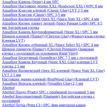
Aquafloor Камень (Stone) 4 мм SPC
Aquafloor Настоящее дерево XXL (Realwood XXL) WPC 8 мм
Aquafloor Классик клеевой (Classic Glue) LVT 2,5 мм
Aquafloor Классик (Classic) SPC 3,5 мм
Aquafloor Космический Орех XL (Space Nuts XL) SPC 4 мм
Aquafloor Космос паркет легкий (Space Parquet Light) SPC 4,5
мм Английская елочка
Aquafloor Камень Крупноформатный (Stone XL) SPC 5 мм
Шеврон клеевой (Паркет) (Chevron Glue) (Французская елочка
Клеевая LVT)
Aquafloor Космос отборный XL (Space Select XL) SPC 4 мм
Шеврон премиум (Паркет) (Chevron Premium) (Замковая
елочка с подложкой на основании Rigid Vinyl)
Aquafloor Бесшумный (Soundless) SPC 7,5 мм с подложкой
Aquafloor Камень Крупный (Stone XXL Glue) клеевая LVT
плитка 2,5 мм
Aquafloor Космический Орех XL клеевой (Space Nuts XL Glue)
LVT 2,5 мм
Настоящее дерево клеевой (RealWood Glue) (Клеевой LVT)
Aquafloor Версаль клеевой (Versailles Glue) 2,5 мм
Aberhof
Aberhof Прадо (Prado) SPC с пробковой подложкой 5 мм
Aberhof Бриллиантовый (Diamante) Английская елочка с
подложкой
Aberhof Петра (Petra CL) SPC 4мм имитация камня