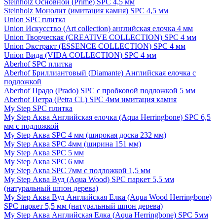
Steinholz Основной (Prime) SPC 4,5 мм
Steinholz Монолит (имитация камня) SPC 4,5 мм
Union SPC плитка
Union Искусство (Art collection) английская елочка 4 мм
Union Творческая (CREATIVE COLLECTION) SPC 4 мм
Union Экстракт (ESSENCE COLLECTION) SPC 4 мм
Union Вида (VIDA COLLECTION) SPC 4 мм
Aberhof SPC плитка
Aberhof Бриллиантовый (Diamante) Английская елочка с
подложкой
Aberhof Прадо (Prado) SPC с пробковой подложкой 5 мм
Aberhof Петра (Petra CL) SPC 4мм имитация камня
My Step SPC плитка
My Step Аква Английская елочка (Aqua Herringbone) SPC 6,5
мм с подложкой
My Step Аква SPC 4 мм (широкая доска 232 мм)
My Step Аква SPC 4мм (ширина 151 мм)
My Step Аква SPC 5 мм
My Step Аква SPC 6 мм
My Step Аква SPC 7мм c подложкой 1,5 мм
My Step Аква Вуд (Aqua Wood) SPC паркет 5,5 мм
(натуральный шпон дерева)
My Step Аква Вуд Английская Елка (Aqua Wood Herringbone)
SPC паркет 5,5 мм (натуральный шпон дерева)
My Step Аква Английская Елка (Aqua Herringbone) SPC 5мм