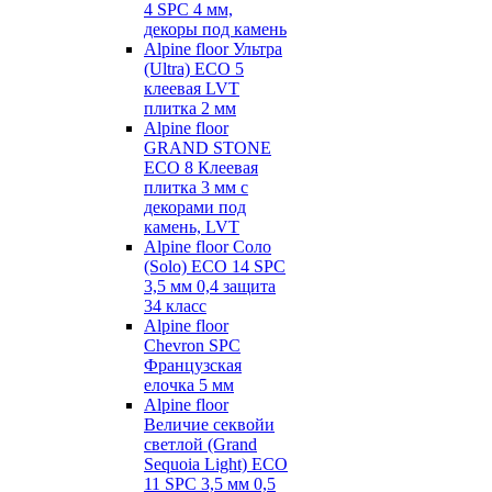
4 SPC 4 мм,
декоры под камень
Alpine floor Ультра
(Ultra) ECO 5
клеевая LVT
плитка 2 мм
Alpine floor
GRAND STONE
ECO 8 Клеевая
плитка 3 мм с
декорами под
камень, LVT
Alpine floor Соло
(Solo) ECO 14 SPC
3,5 мм 0,4 защита
34 класс
Alpine floor
Chevron SPC
Французская
елочка 5 мм
Alpine floor
Величие секвойи
светлой (Grand
Sequoia Light) ECO
11 SPC 3,5 мм 0,5