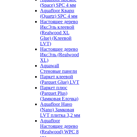
(Space) SPC 4 мм
Aquafloor Кварц
(Quartz) SPC 4 мм
Настоящее дерево
ИксЭль клеевой
(Realwood XL
Glue) (Клеевой
LVT)
Настоящее дерево
ИксЭль (Realwood
XL)
Aquawall
Стеновые панели
Паркет клеевой
(Parquet Glue) LVT
Паркет плюс
(Parquet Plus)
(Замковая Елочка)
Aquafloor Нано
(Nano) Замковая
LVT плитка 3,2 мм
Aquafloor
Настоящее дерево
(Realwood) WPC 8