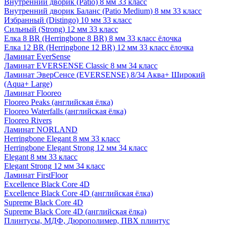
Внутренний дворик (Patio) 8 мм 33 класс
Внутренний дворик Баланс (Patio Medium) 8 мм 33 класс
Избранный (Distingo) 10 мм 33 класс
Сильный (Strong) 12 мм 33 класс
Елка 8 BR (Herringbone 8 BR) 8 мм 33 класс ёлочка
Елка 12 BR (Herringbone 12 BR) 12 мм 33 класс ёлочка
Ламинат EverSense
Ламинат EVERSENSE Classic 8 мм 34 класс
Ламинат ЭверСенсе (EVERSENSE) 8/34 Аква+ Широкий
(Aqua+ Large)
Ламинат Flooreo
Flooreo Peaks (английская ёлка)
Flooreo Waterfalls (английская ёлка)
Flooreo Rivers
Ламинат NORLAND
Herringbone Elegant 8 мм 33 класс
Herringbone Elegant Strong 12 мм 34 класс
Elegant 8 мм 33 класс
Elegant Strong 12 мм 34 класс
Ламинат FirstFloor
Excellence Black Core 4D
Excellence Black Core 4D (английская ёлка)
Supreme Black Core 4D
Supreme Black Core 4D (английская ёлка)
Плинтусы, МДФ, Дюрополимер, ПВХ плинтус