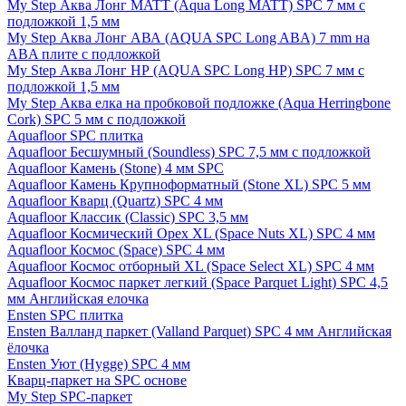
My Step Аква Лонг MATT (Aqua Long MATT) SPC 7 мм с
подложкой 1,5 мм
My Step Аква Лонг АВА (AQUA SPC Long ABA) 7 mm на
ABA плите с подложкой
My Step Аква Лонг НР (AQUA SPC Long HP) SPC 7 мм с
подложкой 1,5 мм
My Step Аква елка на пробковой подложке (Aqua Herringbone
Cork) SPC 5 мм с подложкой
Aquafloor SPC плитка
Aquafloor Бесшумный (Soundless) SPC 7,5 мм с подложкой
Aquafloor Камень (Stone) 4 мм SPC
Aquafloor Камень Крупноформатный (Stone XL) SPC 5 мм
Aquafloor Кварц (Quartz) SPC 4 мм
Aquafloor Классик (Classic) SPC 3,5 мм
Aquafloor Космический Орех XL (Space Nuts XL) SPC 4 мм
Aquafloor Космос (Space) SPC 4 мм
Aquafloor Космос отборный XL (Space Select XL) SPC 4 мм
Aquafloor Космос паркет легкий (Space Parquet Light) SPC 4,5
мм Английская елочка
Ensten SPC плитка
Ensten Валланд паркет (Valland Parquet) SPC 4 мм Английская
ёлочка
Ensten Уют (Hygge) SPC 4 мм
Кварц-паркет на SPC основе
My Step SPC-паркет