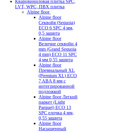
Кварцвиниловая плитка SPC,
LVT, WPC, ПВХ плитка
Alpine floor
Alpine floor
Секвойя (Sequoia)
ECO 6 SPC 4 мм,
0,5 защита
Alpine floor
Величие секвойи 4
mm (Grand Sequoia
4 mm) ECO 11 SPC
4 мм 0,55 защита
Alpine floor
Премиальный XL
(Premium XL) ECO
7 ABA 8 мм с
интегрированной
подложкой
Alpine floor Легкий
паркет (Light
Parquet) ECO 13
SPC елочка 4 мм,
0,55 защита
Alpine floor
Насыщенный