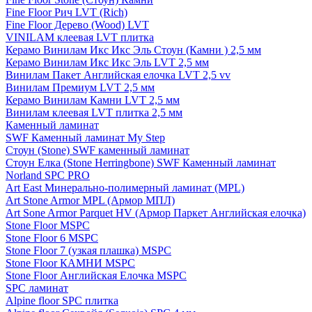
Fine Floor Рич LVT (Rich)
Fine Floor Дерево (Wood) LVT
VINILAM клеевая LVT плитка
Керамо Винилам Икс Икс Эль Стоун (Камни ) 2,5 мм
Керамо Винилам Икс Икс Эль LVT 2,5 мм
Винилам Пакет Английская елочка LVT 2,5 vv
Винилам Премиум LVT 2,5 мм
Керамо Винилам Камни LVT 2,5 мм
Винилам клеевая LVT плитка 2,5 мм
Каменный ламинат
SWF Каменный ламинат My Step
Стоун (Stone) SWF каменный ламинат
Стоун Елка (Stone Herringbone) SWF Каменный ламинат
Norland SPC PRO
Art East Минерально-полимерный ламинат (MPL)
Art Stone Armor MPL (Армор МПЛ)
Art Sone Armor Parquet HV (Армор Паркет Английская елочка)
Stone Floor MSPC
Stone Floor 6 MSPC
Stone Floor 7 (узкая плашка) MSPC
Stone Floor КАМНИ MSPC
Stone Floor Английская Елочка MSPC
SPC ламинат
Alpine floor SPC плитка