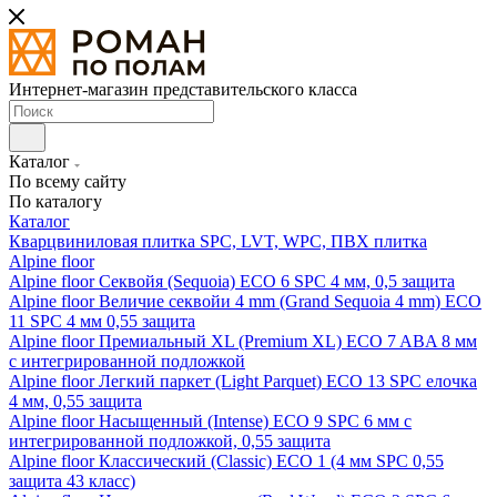
Интернет-магазин представительского класса
Каталог
По всему сайту
По каталогу
Каталог
Кварцвиниловая плитка SPC, LVT, WPC, ПВХ плитка
Alpine floor
Alpine floor Секвойя (Sequoia) ECO 6 SPC 4 мм, 0,5 защита
Alpine floor Величие секвойи 4 mm (Grand Sequoia 4 mm) ECO
11 SPC 4 мм 0,55 защита
Alpine floor Премиальный XL (Premium XL) ECO 7 ABA 8 мм
с интегрированной подложкой
Alpine floor Легкий паркет (Light Parquet) ECO 13 SPC елочка
4 мм, 0,55 защита
Alpine floor Насыщенный (Intense) ECO 9 SPC 6 мм с
интегрированной подложкой, 0,55 защита
Alpine floor Классический (Classic) ECO 1 (4 мм SPC 0,55
защита 43 класс)