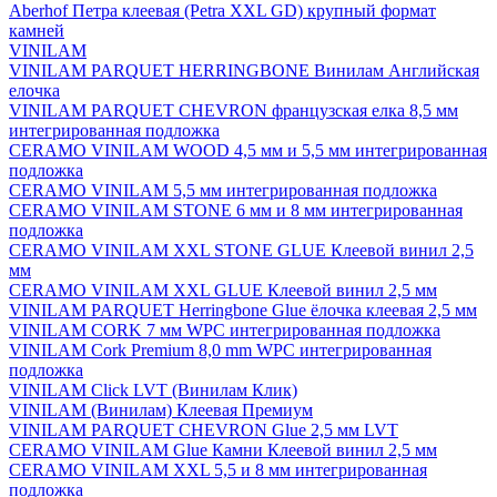
Aberhof Петра клеевая (Petra XXL GD) крупный формат
камней
VINILAM
VINILAM PARQUET HERRINGBONE Винилам Английская
елочка
VINILAM PARQUET CHEVRON французская елка 8,5 мм
интегрированная подложка
CERAMO VINILAM WOOD 4,5 мм и 5,5 мм интегрированная
подложка
CERAMO VINILAM 5,5 мм интегрированная подложка
CERAMO VINILAM STONE 6 мм и 8 мм интегрированная
подложка
CERAMO VINILAM XXL STONE GLUE Клеевой винил 2,5
мм
CERAMO VINILAM XXL GLUE Клеевой винил 2,5 мм
VINILAM PARQUET Herringbone Glue ёлочка клеевая 2,5 мм
VINILAM CORK 7 мм WPC интегрированная подложка
VINILAM Cork Premium 8,0 mm WPC интегрированная
подложка
VINILAM Click LVT (Винилам Клик)
VINILAM (Винилам) Клеевая Премиум
VINILAM PARQUET CHEVRON Glue 2,5 мм LVT
CERAMO VINILAM Glue Камни Клеевой винил 2,5 мм
CERAMO VINILAM XXL 5,5 и 8 мм интегрированная
подложка