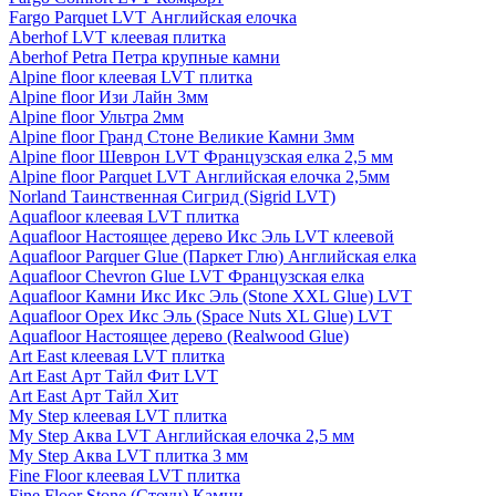
Fargo Parquet LVT Английская елочка
Aberhof LVT клеевая плитка
Aberhof Petra Петра крупные камни
Alpine floor клеевая LVT плитка
Alpine floor Изи Лайн 3мм
Alpine floor Ультра 2мм
Alpine floor Гранд Стоне Великие Камни 3мм
Alpine floor Шеврон LVT Французская елка 2,5 мм
Alpine floor Parquet LVT Английская елочка 2,5мм
Norland Таинственная Сигрид (Sigrid LVT)
Aquafloor клеевая LVT плитка
Aquafloor Настоящее дерево Икс Эль LVT клеевой
Aquafloor Parquer Glue (Паркет Глю) Английская елка
Aquafloor Chevron Glue LVT Французская елка
Aquafloor Камни Икс Икс Эль (Stone XXL Glue) LVT
Aquafloor Орех Икс Эль (Space Nuts XL Glue) LVT
Aquafloor Настоящее дерево (Realwood Glue)
Art East клеевая LVT плитка
Art East Арт Тайл Фит LVT
Art East Арт Тайл Хит
My Step клеевая LVT плитка
My Step Аква LVT Английская елочка 2,5 мм
My Step Аква LVT плитка 3 мм
Fine Floor клеевая LVT плитка
Fine Floor Stone (Стоун) Камни