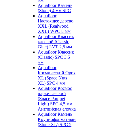
мм
Aquafloor Камень
(Stone) 4 мм SPC
Aquafloor
Настоящее дерево
XXL (Realwood
XXL) WPC 8 мм
Aquafloor Классик
клеевой (Classic
Glue) LVT 2,5 мм
Aquafloor Классик
(Classic) SPC 3,5
мм
Aquafloor
Космический Орех
XL (Space Nuts
XL) SPC 4 мм
Aquafloor Космос
паркет легкий
(Space Parquet
Light) SPC 4,5 мм
Английская елочка
Aquafloor Камень
Крупноформатный
(Stone XL) SPC 5