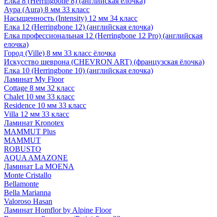
Елка 8 (Herringbone 8) (английская елочка)
Аура (Aura) 8 мм 33 класс
Насыщенность (Intensity) 12 мм 34 класс
Елка 12 (Herringbone 12) (английская елочка)
Елка профессиональная 12 (Herringbone 12 Pro) (английская
елочка)
Город (Ville) 8 мм 33 класс ёлочка
Искусство шеврона (CHEVRON ART) (французская ёлочка)
Елка 10 (Herringbone 10) (английская елочка)
Ламинат My Floor
Cottage 8 мм 32 класс
Chalet 10 мм 33 класс
Residence 10 мм 33 класс
Villa 12 мм 33 класс
Ламинат Kronotex
MAMMUT Plus
MAMMUT
ROBUSTO
AQUA AMAZONE
Ламинат La MOENA
Monte Cristallo
Bellamonte
Bella Marianna
Valoroso Hasan
Ламинат Homflor by Alpine Floor