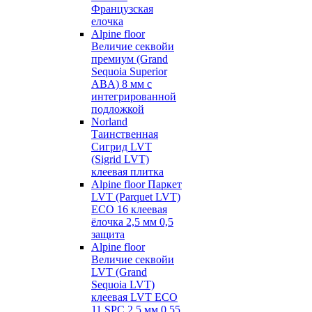
Французская
елочка
Alpine floor
Величие секвойи
премиум (Grand
Sequoia Superior
ABA) 8 мм с
интегрированной
подложкой
Norland
Таинственная
Сигрид LVT
(Sigrid LVT)
клеевая плитка
Alpine floor Паркет
LVT (Parquet LVT)
ECO 16 клеевая
ёлочка 2,5 мм 0,5
защита
Alpine floor
Величие секвойи
LVT (Grand
Sequoia LVT)
клеевая LVT ECO
11 SPC 2,5 мм 0,55