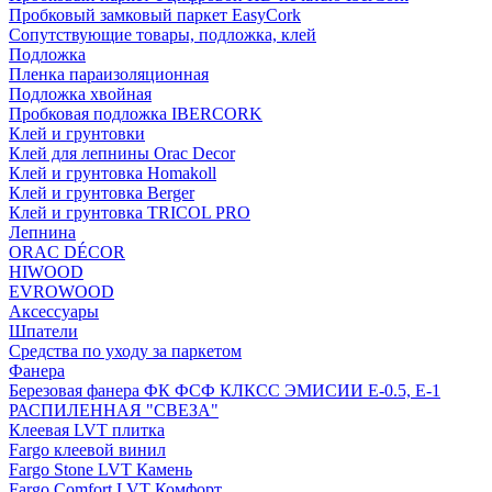
Пробковый замковый паркет EasyCork
Сопутствующие товары, подложка, клей
Подложка
Пленка параизоляционная
Подложка хвойная
Пробковая подложка IBERCORK
Клей и грунтовки
Клей для лепнины Orac Decor
Клей и грунтовка Homakoll
Клей и грунтовка Berger
Клей и грунтовка TRICOL PRO
Лепнина
ORAC DÉCOR
HIWOOD
EVROWOOD
Аксессуары
Шпатели
Средства по уходу за паркетом
Фанера
Березовая фанера ФК ФСФ КЛКСС ЭМИСИИ Е-0.5, Е-1
РАСПИЛЕННАЯ "СВЕЗА"
Клеевая LVT плитка
Fargo клеевой винил
Fargo Stone LVT Камень
Fargo Comfort LVT Комфорт