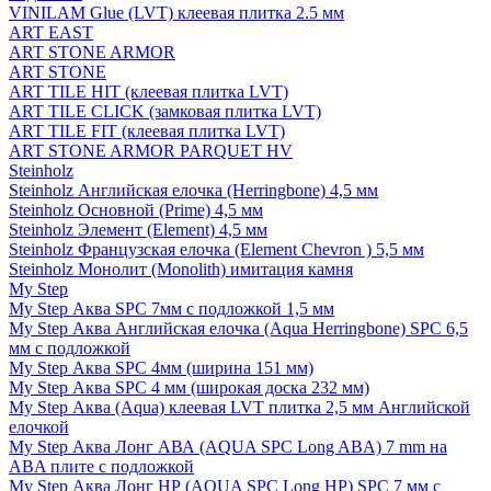
VINILAM Glue (LVT) клеевая плитка 2.5 мм
ART EAST
ART STONE ARMOR
ART STONE
ART TILE HIT (клеевая плитка LVT)
ART TILE CLICK (замковая плитка LVT)
ART TILE FIT (клеевая плитка LVT)
ART STONE ARMOR PARQUET HV
Steinholz
Steinholz Английская елочка (Herringbone) 4,5 мм
Steinholz Основной (Prime) 4,5 мм
Steinholz Элемент (Element) 4,5 мм
Steinholz Французская елочка (Element Chevron ) 5,5 мм
Steinholz Монолит (Monolith) имитация камня
My Step
My Step Аква SPC 7мм c подложкой 1,5 мм
My Step Аква Английская елочка (Aqua Herringbone) SPC 6,5
мм с подложкой
My Step Аква SPC 4мм (ширина 151 мм)
My Step Аква SPC 4 мм (широкая доска 232 мм)
My Step Аква (Aqua) клеевая LVT плитка 2,5 мм Английской
елочкой
My Step Аква Лонг АВА (AQUA SPC Long ABA) 7 mm на
ABA плите с подложкой
My Step Аква Лонг НР (AQUA SPC Long HP) SPC 7 мм с