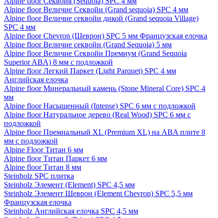
Alpine floor Секвойя (Sequoia) SPC 4 мм
Alpine floor Величие Секвойи (Grand sequoia) SPC 4 мм
Alpine floor Величие секвойи дикой (Grand sequoia Village)
SPC 4 мм
Alpine floor Chevron (Шеврон) SPC 5 мм Французская елочка
Alpine floor Величие секвойи (Grand Sequoia) 5 мм
Alpine floor Величие Секвойи Премиум (Grand Sequoia
Superior ABA) 8 мм с подложкой
Alpine floor Легкий Паркет (Light Parquet) SPC 4 мм
Английская елочка
Alpine floor Минеральный камень (Stone Mineral Core) SPC 4
мм
Alpine floor Насыщенный (Intense) SPC 6 мм с подложкой
Alpine floor Натуральное дерево (Real Wood) SPC 6 мм с
подложкой
Alpine floor Премиальный XL (Premium XL) на ABA плите 8
мм с подложкой
Alpine Floor Титан 6 мм
Alpine floor Титан Паркет 6 мм
Alpine floor Титан 8 мм
Steinholz SPC плитка
Steinholz Элемент (Element) SPC 4,5 мм
Steinholz Элемент Шеврон (Element Chevron) SPC 5,5 мм
Французская елочка
Steinholz Английская елочка SPC 4,5 мм