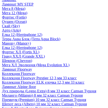
Ламинат MY STEP
Мега 8 (Mega)
Мега 12 (Mega)
Фортис (Fortis)
Оушен (Ocean)
Скай (Sky)
Арто (Arto)
Елка 12 (Herringbone 12)
Терра Аква Блок (Terra Aqua Block)
Манор+ (Manor+)
Елка 12 (Herringbone 12)
Фортис ХЛ (Fortis XL)
Гранд ХХЛ (Grande XXL)
Шеврон (Chevron)
Мега ХЛ Эволюция (Mega Evolution XL)
Ламинат Floorway
Коллекция Floorway
Коллекция Floorway Prestige 12,3 мм 33 класс
Коллекция Floorway ELK елочка 12,3 мм 33 класс
Ламинат Alpine floor
Дух природы (Legno Extra) 8 мм 33 класс Camsan Турция
Миланго (Milango) 8 мм 32 класс Camsan Турция
Премиум (Premium) 10 мм 32 класс Camsan Турция
Шепот леса (Albero) 10 мм 32 класс Camsan Турция