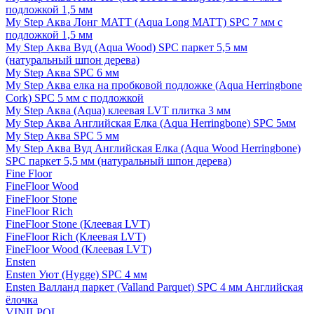
подложкой 1,5 мм
My Step Аква Лонг MATT (Aqua Long MATT) SPC 7 мм с
подложкой 1,5 мм
My Step Аква Вуд (Aqua Wood) SPC паркет 5,5 мм
(натуральный шпон дерева)
My Step Аква SPC 6 мм
My Step Аква елка на пробковой подложке (Aqua Herringbone
Cork) SPC 5 мм с подложкой
My Step Аква (Aqua) клеевая LVT плитка 3 мм
My Step Аква Английская Елка (Aqua Herringbone) SPC 5мм
My Step Аква SPC 5 мм
My Step Аква Вуд Английская Елка (Aqua Wood Herringbone)
SPC паркет 5,5 мм (натуральный шпон дерева)
Fine Floor
FineFloor Wood
FineFloor Stone
FineFloor Rich
FineFloor Stone (Клеевая LVT)
FineFloor Rich (Клеевая LVT)
FineFloor Wood (Клеевая LVT)
Ensten
Ensten Уют (Hygge) SPC 4 мм
Ensten Валланд паркет (Valland Parquet) SPC 4 мм Английская
ёлочка
VINILPOL