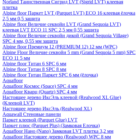
Norland Таинственная Сигрид LVT (Sigrid LVT) клеевая
плитка
Alpine floor Паркет LVT (Parquet LVT) ECO 16 клеевая ёлочка
2,5 мм 0,5 защита
Alpine floor Величие секвойи LVT (Grand Sequoia LVT)
клеевая LVT ECO 11 SPC 2,5 мм 0,55 защита
Alpine floor Величие секвойи дикой (Grand Sequoia Village)
SPC 4 мм, 0,55 мм защита
Alpine floor Премиум 12 (PREMIUM 12) 12 мм (WPC)
Alpine Floor Величие секвойи 5 mm (Grand Sequoia 5 mm) SPC
ECO 11 5 мм
Alpine floor Титан 6 SPC 6 мм
Alpine floor Титан 8 SPC 8 мм
Alpine floor Титан Паркет SPC 6 мм (ёлочка)
Aquafloor
Aquafloor Космос (Space) SPC 4 мм
Aquafloor Кварц (Quartz) SPC 4 мм
Настоящее дерево ИксЭль клеевой (Realwood XL Glue)
(Клеевой LVT)
Настоящее дерево ИксЭль (Realwood XL)
Aquawall Стеновые панели
Паркет клеевой (Parquet Glue) LVT
Паркет плюс (Parquet Plus) (Замковая Елочка)
Aquafloor Нано (Nano) Замковая LVT плитка 3,2 мм
Aquafloor Настоящее дерево (Realwood) WPC 8 мм