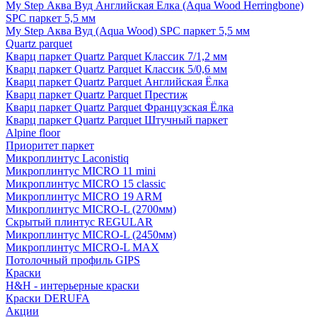
My Step Аква Вуд Английская Елка (Aqua Wood Herringbone)
SPC паркет 5,5 мм
My Step Аква Вуд (Aqua Wood) SPC паркет 5,5 мм
Quartz parquet
Кварц паркет Quartz Parquet Классик 7/1,2 мм
Кварц паркет Quartz Parquet Классик 5/0,6 мм
Кварц паркет Quartz Parquet Английская Ёлка
Кварц паркет Quartz Parquet Престиж
Кварц паркет Quartz Parquet Французская Ёлка
Кварц паркет Quartz Parquet Штучный паркет
Alpine floor
Приоритет паркет
Микроплинтус Laconistiq
Микроплинтус MICRO 11 mini
Микроплинтус MICRO 15 classic
Микроплинтус MICRO 19 ARM
Микроплинтус MICRO-L (2700мм)
Скрытый плинтус REGULAR
Микроплинтус MICRO-L (2450мм)
Микроплинтус MICRO-L MAX
Потолочный профиль GIPS
Краски
H&H - интерьерные краски
Краски DERUFA
Акции