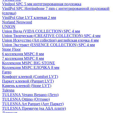
Vinilpol SPC 5 мм интегрированная подложка
VinilPol SPC Herringbone 7 mm с интегрированной подложкой
(елочка)
VinilPol Glue LVT клеевая 2 мм
Norland Neowood
UNION
Union Вида (VIDA COLLECTION) SPC 4 мм
Union Творческая (CREATIVE COLLECTION) SPC 4 мм
Union Искусство (Art collection) английская елочка 4 мм
Union Экстракт (ESSENCE COLLECTION) SPC 4 мм
Stone Floor
6 коллекция MSPC 8 мм
7 коллекция MSPC 8 мм
Коллекция MSPC BIG STONE
Коллекция MSPC ЕЛОЧКА 8 мм
Fargo
Комфорт клеевой (Comfort LVT)
Паркет клеевой (Parquet LVT)
Камень клеевой (Stone LVT)
Tulesna
TULESNA Verano Верано (Лето)
TULESNA Ottimo (Оттимо)
TULESNA Art Parquet (Арт Паркет)
TULESNA Премиум (на АБА плите)
Ламинат