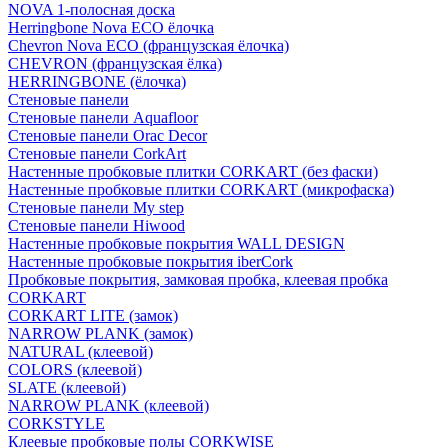
NOVA 1-полосная доска
Herringbone Nova ECO ёлочка
Chevron Nova ECO (французская ёлочка)
CHEVRON (французская ёлка)
HERRINGBONE (ёлочка)
Стеновые панели
Стеновые панели Aquafloor
Стеновые панели Orac Decor
Стеновые панели CorkArt
Настенные пробковые плитки CORKART (без фаски)
Настенные пробковые плитки CORKART (микрофаска)
Стеновые панели My step
Стеновые панели Hiwood
Настенные пробковые покрытия WALL DESIGN
Настенные пробковые покрытия iberCork
Пробковые покрытия, замковая пробка, клеевая пробка
CORKART
CORKART LITE (замок)
NARROW PLANK (замок)
NATURAL (клеевой)
COLORS (клеевой)
SLATE (клеевой)
NARROW PLANK (клеевой)
CORKSTYLE
Клеевые пробковые полы CORKWISE