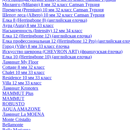
Миланго (Milango) 8 мм 32 класс Camsan Турция
Премиум (Premium) 10 мм 32 класс Camsan Турция
Шепот леса (Albero) 10 мм 32 класс Camsan Турция
Елка 8 (Herringbone 8) (английская елочка)
Аура (Aura) 8 мм 33 класс
Насыщенность (Intensity) 12 мм 34 класс
Елка 12 (Herringbone 12) (английская елочка)
Елка профессиональная 12 (Herringbone 12 Pro) (английская ело
Город (Ville) 8 мм 33 класс ёлочка
Искусство шеврона (CHEVRON ART) (французская ёлочка)
Елка 10 (Herringbone 10) (английская елочка)
Ламинат My Floor
Cottage 8 мм 32 класс
Chalet 10 мм 33 класс
Residence 10 мм 33 класс
Villa 12 мм 33 класс
Ламинат Kronotex
MAMMUT Plus
MAMMUT
ROBUSTO
AQUA AMAZONE
Ламинат La MOENA
Monte Cristallo
Bellamonte
Bella Marianna