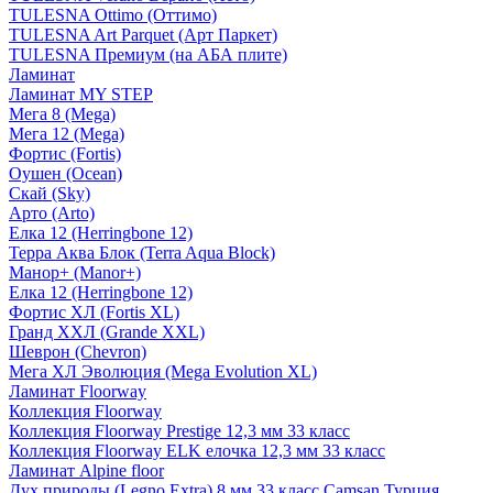
TULESNA Ottimo (Оттимо)
TULESNA Art Parquet (Арт Паркет)
TULESNA Премиум (на АБА плите)
Ламинат
Ламинат MY STEP
Мега 8 (Mega)
Мега 12 (Mega)
Фортис (Fortis)
Оушен (Ocean)
Скай (Sky)
Арто (Arto)
Елка 12 (Herringbone 12)
Терра Аква Блок (Terra Aqua Block)
Манор+ (Manor+)
Елка 12 (Herringbone 12)
Фортис ХЛ (Fortis XL)
Гранд ХХЛ (Grande XXL)
Шеврон (Chevron)
Мега ХЛ Эволюция (Mega Evolution XL)
Ламинат Floorway
Коллекция Floorway
Коллекция Floorway Prestige 12,3 мм 33 класс
Коллекция Floorway ELK елочка 12,3 мм 33 класс
Ламинат Alpine floor
Дух природы (Legno Extra) 8 мм 33 класс Camsan Турция