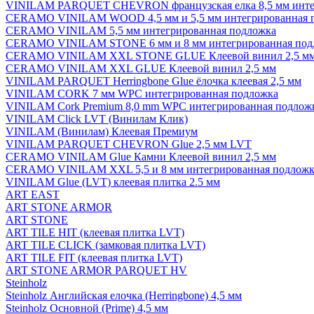
VINILAM PARQUET CHEVRON французская елка 8,5 мм инте
CERAMO VINILAM WOOD 4,5 мм и 5,5 мм интегрированная 
CERAMO VINILAM 5,5 мм интегрированная подложка
CERAMO VINILAM STONE 6 мм и 8 мм интегрированная под
CERAMO VINILAM XXL STONE GLUE Клеевой винил 2,5 м
CERAMO VINILAM XXL GLUE Клеевой винил 2,5 мм
VINILAM PARQUET Herringbone Glue ёлочка клеевая 2,5 мм
VINILAM CORK 7 мм WPC интегрированная подложка
VINILAM Cork Premium 8,0 mm WPC интегрированная подлож
VINILAM Click LVT (Винилам Клик)
VINILAM (Винилам) Клеевая Премиум
VINILAM PARQUET CHEVRON Glue 2,5 мм LVT
CERAMO VINILAM Glue Камни Клеевой винил 2,5 мм
CERAMO VINILAM XXL 5,5 и 8 мм интегрированная подложк
VINILAM Glue (LVT) клеевая плитка 2.5 мм
ART EAST
ART STONE ARMOR
ART STONE
ART TILE HIT (клеевая плитка LVT)
ART TILE CLICK (замковая плитка LVT)
ART TILE FIT (клеевая плитка LVT)
ART STONE ARMOR PARQUET HV
Steinholz
Steinholz Английская елочка (Herringbone) 4,5 мм
Steinholz Основной (Prime) 4,5 мм