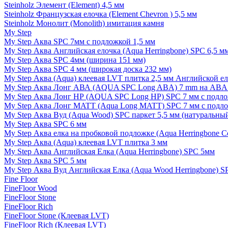
Steinholz Элемент (Element) 4,5 мм
Steinholz Французская елочка (Element Chevron ) 5,5 мм
Steinholz Монолит (Monolith) имитация камня
My Step
My Step Аква SPC 7мм c подложкой 1,5 мм
My Step Аква Английская елочка (Aqua Herringbone) SPC 6,5 м
My Step Аква SPC 4мм (ширина 151 мм)
My Step Аква SPC 4 мм (широкая доска 232 мм)
My Step Аква (Aqua) клеевая LVT плитка 2,5 мм Английской е
My Step Аква Лонг АВА (AQUA SPC Long ABA) 7 mm на ABA 
My Step Аква Лонг НР (AQUA SPC Long HP) SPC 7 мм с подло
My Step Аква Лонг MATT (Aqua Long MATT) SPC 7 мм с подло
My Step Аква Вуд (Aqua Wood) SPC паркет 5,5 мм (натуральны
My Step Аква SPC 6 мм
My Step Аква елка на пробковой подложке (Aqua Herringbone C
My Step Аква (Aqua) клеевая LVT плитка 3 мм
My Step Аква Английская Елка (Aqua Herringbone) SPC 5мм
My Step Аква SPC 5 мм
My Step Аква Вуд Английская Елка (Aqua Wood Herringbone) S
Fine Floor
FineFloor Wood
FineFloor Stone
FineFloor Rich
FineFloor Stone (Клеевая LVT)
FineFloor Rich (Клеевая LVT)