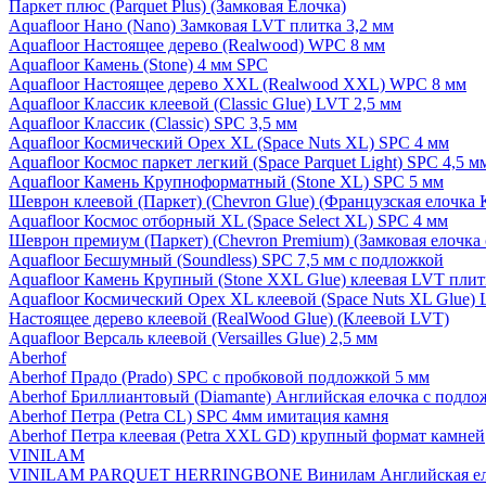
Паркет плюс (Parquet Plus) (Замковая Елочка)
Aquafloor Нано (Nano) Замковая LVT плитка 3,2 мм
Aquafloor Настоящее дерево (Realwood) WPC 8 мм
Aquafloor Камень (Stone) 4 мм SPC
Aquafloor Настоящее дерево XXL (Realwood XXL) WPC 8 мм
Aquafloor Классик клеевой (Classic Glue) LVT 2,5 мм
Aquafloor Классик (Classic) SPC 3,5 мм
Aquafloor Космический Орех XL (Space Nuts XL) SPC 4 мм
Aquafloor Космос паркет легкий (Space Parquet Light) SPC 4,5 
Aquafloor Камень Крупноформатный (Stone XL) SPC 5 мм
Шеврон клеевой (Паркет) (Chevron Glue) (Французская елочка 
Aquafloor Космос отборный XL (Space Select XL) SPC 4 мм
Шеврон премиум (Паркет) (Chevron Premium) (Замковая елочка 
Aquafloor Бесшумный (Soundless) SPC 7,5 мм с подложкой
Aquafloor Камень Крупный (Stone XXL Glue) клеевая LVT плит
Aquafloor Космический Орех XL клеевой (Space Nuts XL Glue) 
Настоящее дерево клеевой (RealWood Glue) (Клеевой LVT)
Aquafloor Версаль клеевой (Versailles Glue) 2,5 мм
Aberhof
Aberhof Прадо (Prado) SPC с пробковой подложкой 5 мм
Aberhof Бриллиантовый (Diamante) Английская елочка с подло
Aberhof Петра (Petra CL) SPC 4мм имитация камня
Aberhof Петра клеевая (Petra XXL GD) крупный формат камней
VINILAM
VINILAM PARQUET HERRINGBONE Винилам Английская ел