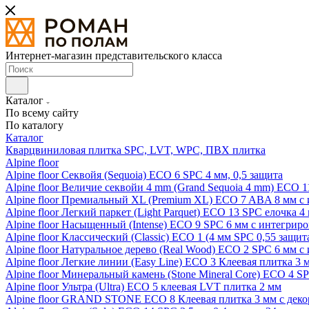
Интернет-магазин представительского класса
Каталог
По всему сайту
По каталогу
Каталог
Кварцвиниловая плитка SPC, LVT, WPC, ПВХ плитка
Alpine floor
Alpine floor Секвойя (Sequoia) ECO 6 SPC 4 мм, 0,5 защита
Alpine floor Величие секвойи 4 mm (Grand Sequoia 4 mm) ECO 1
Alpine floor Премиальный XL (Premium XL) ECO 7 ABA 8 мм с
Alpine floor Легкий паркет (Light Parquet) ECO 13 SPC елочка 4
Alpine floor Насыщенный (Intense) ECO 9 SPC 6 мм с интегрир
Alpine floor Классический (Classic) ECO 1 (4 мм SPC 0,55 защит
Alpine floor Натуральное дерево (Real Wood) ECO 2 SPC 6 мм 
Alpine floor Легкие линии (Easy Line) ECO 3 Клеевая плитка 3
Alpine floor Минеральный камень (Stone Mineral Core) ECO 4 S
Alpine floor Ультра (Ultra) ECO 5 клеевая LVT плитка 2 мм
Alpine floor GRAND STONE ECO 8 Клеевая плитка 3 мм с деко