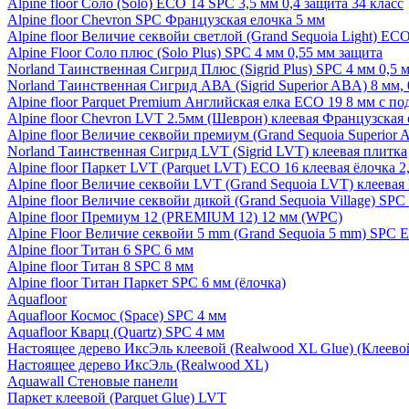
Alpine floor Соло (Solo) ECO 14 SPC 3,5 мм 0,4 защита 34 класс
Alpine floor Chevron SPC Французская елочка 5 мм
Alpine floor Величие секвойи светлой (Grand Sequoia Light) EC
Alpine Floor Соло плюс (Solo Plus) SPC 4 мм 0,55 мм защита
Norland Таинственная Сигрид Плюс (Sigrid Plus) SPC 4 мм 0,5 
Norland Таинственная Сигрид АВА (Sigrid Superior ABA) 8 мм, 
Alpine floor Parquet Premium Английская елка ECO 19 8 мм с п
Alpine floor Chevron LVT 2.5мм (Шеврон) клеевая Французская 
Alpine floor Величие секвойи премиум (Grand Sequoia Superio
Norland Таинственная Сигрид LVT (Sigrid LVT) клеевая плитка
Alpine floor Паркет LVT (Parquet LVT) ECO 16 клеевая ёлочка 2
Alpine floor Величие секвойи LVT (Grand Sequoia LVT) клеева
Alpine floor Величие секвойи дикой (Grand Sequoia Village) SPC
Alpine floor Премиум 12 (PREMIUM 12) 12 мм (WPC)
Alpine Floor Величие секвойи 5 mm (Grand Sequoia 5 mm) SPC 
Alpine floor Титан 6 SPC 6 мм
Alpine floor Титан 8 SPC 8 мм
Alpine floor Титан Паркет SPC 6 мм (ёлочка)
Aquafloor
Aquafloor Космос (Space) SPC 4 мм
Aquafloor Кварц (Quartz) SPC 4 мм
Настоящее дерево ИксЭль клеевой (Realwood XL Glue) (Клеев
Настоящее дерево ИксЭль (Realwood XL)
Aquawall Стеновые панели
Паркет клеевой (Parquet Glue) LVT