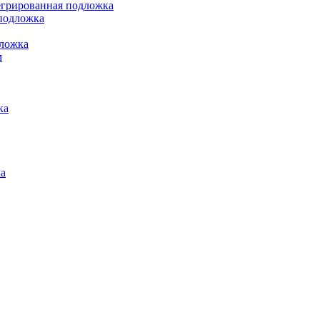
грированная подложка
подложка
ложка
м
ка
а