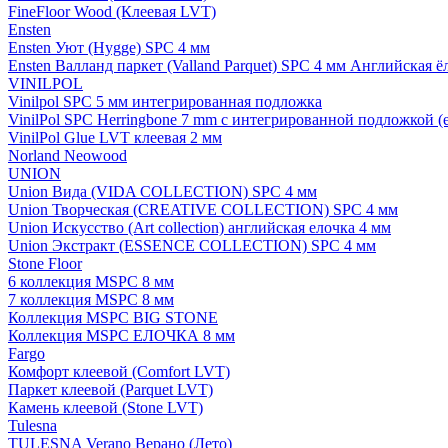
FineFloor Wood (Клеевая LVT)
Ensten
Ensten Уют (Hygge) SPC 4 мм
Ensten Валланд паркет (Valland Parquet) SPC 4 мм Английская ё
VINILPOL
Vinilpol SPC 5 мм интегрированная подложка
VinilPol SPC Herringbone 7 mm с интегрированной подложкой (
VinilPol Glue LVT клеевая 2 мм
Norland Neowood
UNION
Union Вида (VIDA COLLECTION) SPC 4 мм
Union Творческая (CREATIVE COLLECTION) SPC 4 мм
Union Искусство (Art collection) английская елочка 4 мм
Union Экстракт (ESSENCE COLLECTION) SPC 4 мм
Stone Floor
6 коллекция MSPC 8 мм
7 коллекция MSPC 8 мм
Коллекция MSPC BIG STONE
Коллекция MSPC ЕЛОЧКА 8 мм
Fargo
Комфорт клеевой (Comfort LVT)
Паркет клеевой (Parquet LVT)
Камень клеевой (Stone LVT)
Tulesna
TULESNA Verano Верано (Лето)