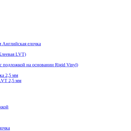
мм Английская елочка
Клеевая LVT)
с подложкой на основании Rigid Vinyl)
ка 2,5 мм
LVT 2,5 мм
жкой
очка