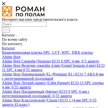
Интернет-магазин представительского класса
Каталог
По всему сайту
По каталогу
Каталог
Кварцвиниловая плитка SPC, LVT, WPC, ПВХ плитка
Alpine floor
Alpine floor Секвойя (Sequoia) ECO 6 SPC 4 мм, 0,5 защита
Alpine floor Величие секвойи 4 mm (Grand Sequoia 4 mm) ECO
11 SPC 4 мм 0,55 защита
Alpine floor Премиальный XL (Premium XL) ECO 7 ABA 8 мм
с интегрированной подложкой
Alpine floor Легкий паркет (Light Parquet) ECO 13 SPC елочка
4 мм, 0,55 защита
Alpine floor Насыщенный (Intense) ECO 9 SPC 6 мм с
интегрированной подложкой, 0,55 защита
Alpine floor Классический (Classic) ECO 1 (4 мм SPC 0,55
защита 43 класс)