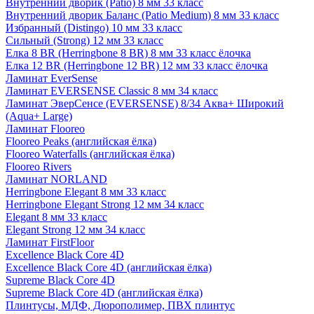
Внутренний дворик (Patio) 8 мм 33 класс
Внутренний дворик Баланс (Patio Medium) 8 мм 33 класс
Избранный (Distingo) 10 мм 33 класс
Сильный (Strong) 12 мм 33 класс
Елка 8 BR (Herringbone 8 BR) 8 мм 33 класс ёлочка
Елка 12 BR (Herringbone 12 BR) 12 мм 33 класс ёлочка
Ламинат EverSense
Ламинат EVERSENSE Classic 8 мм 34 класс
Ламинат ЭверСенсе (EVERSENSE) 8/34 Аква+ Широкий
(Aqua+ Large)
Ламинат Flooreo
Flooreo Peaks (английская ёлка)
Flooreo Waterfalls (английская ёлка)
Flooreo Rivers
Ламинат NORLAND
Herringbone Elegant 8 мм 33 класс
Herringbone Elegant Strong 12 мм 34 класс
Elegant 8 мм 33 класс
Elegant Strong 12 мм 34 класс
Ламинат FirstFloor
Excellence Black Core 4D
Excellence Black Core 4D (английская ёлка)
Supreme Black Core 4D
Supreme Black Core 4D (английская ёлка)
Плинтусы, МДФ, Дюрополимер, ПВХ плинтус