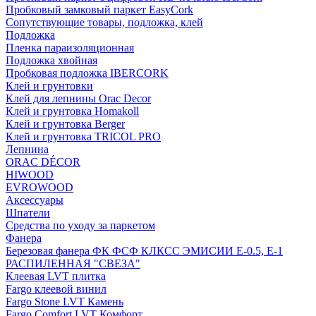
Пробковый замковый паркет EasyCork
Сопутствующие товары, подложка, клей
Подложка
Пленка параизоляционная
Подложка хвойная
Пробковая подложка IBERCORK
Клей и грунтовки
Клей для лепнины Orac Decor
Клей и грунтовка Homakoll
Клей и грунтовка Berger
Клей и грунтовка TRICOL PRO
Лепнина
ORAC DÉCOR
HIWOOD
EVROWOOD
Аксессуары
Шпатели
Средства по уходу за паркетом
Фанера
Березовая фанера ФК ФСФ КЛКСС ЭМИСИИ Е-0.5, Е-1
РАСПИЛЕННАЯ "СВЕЗА"
Клеевая LVT плитка
Fargo клеевой винил
Fargo Stone LVT Камень
Fargo Comfort LVT Комфорт