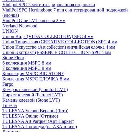
Vinilpol SPC 5 мм интегрированная подложка
VinilPol SPC Herringbone 7 mm с интегрированной подложкой
(елочка)
VinilPol Glue LVT клеевая 2 мм
Norland Neowood
UNION
Union Вида (VIDA COLLECTION) SPC 4 мм
Union Творческая (CREATIVE COLLECTION) SPC 4 мм
Union Искусство (Art collection) английская елочка 4 мм
Union Экстракт (ESSENCE COLLECTION) SPC 4 мм
Stone Floor
6 коллекция MSPC 8 мм
7 коллекция MSPC 8 мм
Коллекция MSPC BIG STONE
Коллекция MSPC ЕЛОЧКА 8 мм
Fargo
Комфорт клеевой (Comfort LVT)
Паркет клеевой (Parquet LVT)
Камень клеевой (Stone LVT)
Tulesna
TULESNA Verano Верано (Лето)
TULESNA Ottimo (Оттимо)
TULESNA Art Parquet (Арт Паркет)
TULESNA Премиум (на АБА плите)
Ламинат