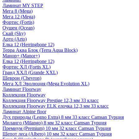
Ламинат MY STEP
Мега 8 (Mega)
Мега 12 (Mega)
Фортис (Fortis)
Оушен (Ocean)
Скай (Sky)
Арто (Arto)
Елка 12 (Herringbone 12)
Терра Аква Блок (Terra Aqua Block)
Манор+ (Manor+)
Елка 12 (Herringbone 12)
Фортис ХЛ (Fortis XL)
Гранд ХХЛ (Grande XXL)
Шеврон (Chevron)
Мега ХЛ Эволюция (Mega Evolution XL)
Ламинат Floorway
Коллекция Floorway
Коллекция Floorway Prestige 12,3 мм 33 класс
Коллекция Floorway ELK елочка 12,3 мм 33 класс
Ламинат Alpine floor
Дух природы (Legno Extra) 8 мм 33 класс Camsan Турция
Миланго (Milango) 8 мм 32 класс Camsan Турция
Премиум (Premium) 10 мм 32 класс Camsan Турция
Шепот леса (Albero) 10 мм 32 класс Camsan Турция