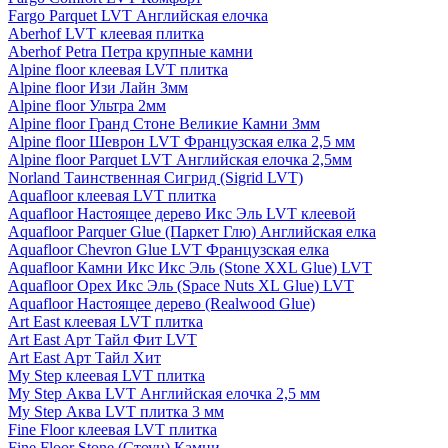
Fargo Parquet LVT Английская елочка
Aberhof LVT клеевая плитка
Aberhof Petra Петра крупные камни
Alpine floor клеевая LVT плитка
Alpine floor Изи Лайн 3мм
Alpine floor Ультра 2мм
Alpine floor Гранд Стоне Великие Камни 3мм
Alpine floor Шеврон LVT Французская елка 2,5 мм
Alpine floor Parquet LVT Английская елочка 2,5мм
Norland Таинственная Сигрид (Sigrid LVT)
Aquafloor клеевая LVT плитка
Aquafloor Настоящее дерево Икс Эль LVT клеевой
Aquafloor Parquer Glue (Паркет Глю) Английская елка
Aquafloor Chevron Glue LVT Французская елка
Aquafloor Камни Икс Икс Эль (Stone XXL Glue) LVT
Aquafloor Орех Икс Эль (Space Nuts XL Glue) LVT
Aquafloor Настоящее дерево (Realwood Glue)
Art East клеевая LVT плитка
Art East Арт Тайл Фит LVT
Art East Арт Тайл Хит
My Step клеевая LVT плитка
My Step Аква LVT Английская елочка 2,5 мм
My Step Аква LVT плитка 3 мм
Fine Floor клеевая LVT плитка
Fine Floor Stone (Стоун) Камни