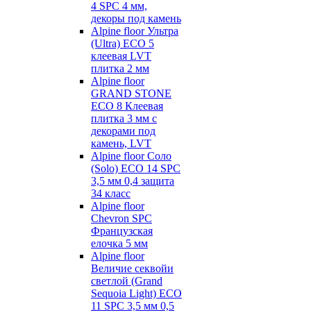
4 SPC 4 мм,
декоры под камень
Alpine floor Ультра
(Ultra) ECO 5
клеевая LVT
плитка 2 мм
Alpine floor
GRAND STONE
ECO 8 Клеевая
плитка 3 мм с
декорами под
камень, LVT
Alpine floor Соло
(Solo) ECO 14 SPC
3,5 мм 0,4 защита
34 класс
Alpine floor
Chevron SPC
Французская
елочка 5 мм
Alpine floor
Величие секвойи
светлой (Grand
Sequoia Light) ECO
11 SPC 3,5 мм 0,5