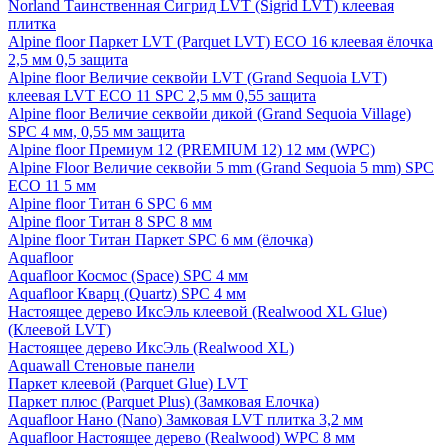
Norland Таинственная Сигрид LVT (Sigrid LVT) клеевая
плитка
Alpine floor Паркет LVT (Parquet LVT) ECO 16 клеевая ёлочка
2,5 мм 0,5 защита
Alpine floor Величие секвойи LVT (Grand Sequoia LVT)
клеевая LVT ECO 11 SPC 2,5 мм 0,55 защита
Alpine floor Величие секвойи дикой (Grand Sequoia Village)
SPC 4 мм, 0,55 мм защита
Alpine floor Премиум 12 (PREMIUM 12) 12 мм (WPC)
Alpine Floor Величие секвойи 5 mm (Grand Sequoia 5 mm) SPC
ECO 11 5 мм
Alpine floor Титан 6 SPC 6 мм
Alpine floor Титан 8 SPC 8 мм
Alpine floor Титан Паркет SPC 6 мм (ёлочка)
Aquafloor
Aquafloor Космос (Space) SPC 4 мм
Aquafloor Кварц (Quartz) SPC 4 мм
Настоящее дерево ИксЭль клеевой (Realwood XL Glue)
(Клеевой LVT)
Настоящее дерево ИксЭль (Realwood XL)
Aquawall Стеновые панели
Паркет клеевой (Parquet Glue) LVT
Паркет плюс (Parquet Plus) (Замковая Елочка)
Aquafloor Нано (Nano) Замковая LVT плитка 3,2 мм
Aquafloor Настоящее дерево (Realwood) WPC 8 мм