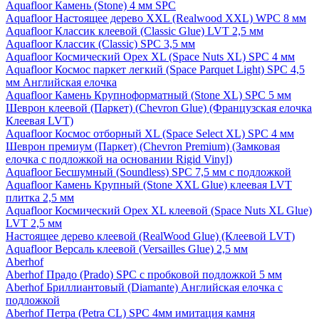
Aquafloor Камень (Stone) 4 мм SPC
Aquafloor Настоящее дерево XXL (Realwood XXL) WPC 8 мм
Aquafloor Классик клеевой (Classic Glue) LVT 2,5 мм
Aquafloor Классик (Classic) SPC 3,5 мм
Aquafloor Космический Орех XL (Space Nuts XL) SPC 4 мм
Aquafloor Космос паркет легкий (Space Parquet Light) SPC 4,5
мм Английская елочка
Aquafloor Камень Крупноформатный (Stone XL) SPC 5 мм
Шеврон клеевой (Паркет) (Chevron Glue) (Французская елочка
Клеевая LVT)
Aquafloor Космос отборный XL (Space Select XL) SPC 4 мм
Шеврон премиум (Паркет) (Chevron Premium) (Замковая
елочка с подложкой на основании Rigid Vinyl)
Aquafloor Бесшумный (Soundless) SPC 7,5 мм с подложкой
Aquafloor Камень Крупный (Stone XXL Glue) клеевая LVT
плитка 2,5 мм
Aquafloor Космический Орех XL клеевой (Space Nuts XL Glue)
LVT 2,5 мм
Настоящее дерево клеевой (RealWood Glue) (Клеевой LVT)
Aquafloor Версаль клеевой (Versailles Glue) 2,5 мм
Aberhof
Aberhof Прадо (Prado) SPC с пробковой подложкой 5 мм
Aberhof Бриллиантовый (Diamante) Английская елочка с
подложкой
Aberhof Петра (Petra CL) SPC 4мм имитация камня