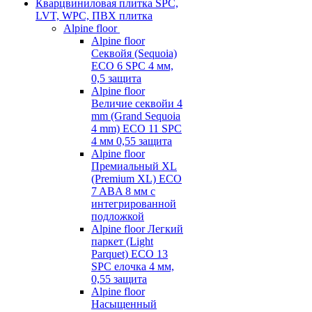
Кварцвиниловая плитка SPC,
LVT, WPC, ПВХ плитка
Alpine floor
Alpine floor
Секвойя (Sequoia)
ECO 6 SPC 4 мм,
0,5 защита
Alpine floor
Величие секвойи 4
mm (Grand Sequoia
4 mm) ECO 11 SPC
4 мм 0,55 защита
Alpine floor
Премиальный XL
(Premium XL) ECO
7 ABA 8 мм с
интегрированной
подложкой
Alpine floor Легкий
паркет (Light
Parquet) ECO 13
SPC елочка 4 мм,
0,55 защита
Alpine floor
Насыщенный