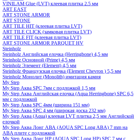
VINILAM Glue (LVT) клеевая плитка 2.5 мм
ART EAST
ART STONE ARMOR
ART STONE
ART TILE HIT (клеевая плитка LVT)
ART TILE CLICK (замковая плитка LVT)
ART TILE FIT (клеевая плитка LVT)
ART STONE ARMOR PARQUET HV
Steinholz
Steinholz Английская елочка (Herringbone) 4,5 мм
Steinholz Основной (Prime) 4,5 мм
Steinholz Элемент (Element) 4,5 мм
Steinholz Французская елочка (Element Chevron ) 5,5 мм
Steinholz Монолит (Monolith) имитация камня
My Step
My Step Аква SPC 7мм c подложкой 1,5 мм
My Step Аква Английская елочка (Aqua Herringbone) SPC 6,5
мм с подложкой
My Step Аква SPC 4мм (ширина 151 мм)
My Step Аква SPC 4 мм (широкая доска 232 мм)
My Step Аква (Aqua) клеевая LVT плитка 2,5 мм Английской
елочкой
My Step Аква Лонг АВА (AQUA SPC Long ABA) 7 mm на
ABA плите с подложкой
My Step Аква Лонг НР (AQUA SPC Long HP) SPC 7 мм с