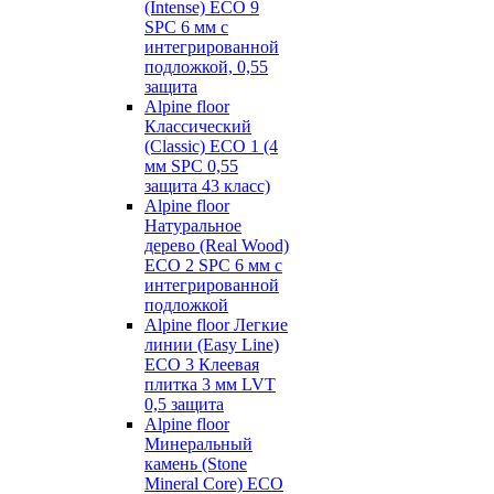
(Intense) ECO 9
SPC 6 мм с
интегрированной
подложкой, 0,55
защита
Alpine floor
Классический
(Classic) ECO 1 (4
мм SPC 0,55
защита 43 класс)
Alpine floor
Натуральное
дерево (Real Wood)
ECO 2 SPC 6 мм с
интегрированной
подложкой
Alpine floor Легкие
линии (Easy Line)
ECO 3 Клеевая
плитка 3 мм LVT
0,5 защита
Alpine floor
Минеральный
камень (Stone
Mineral Core) ECO