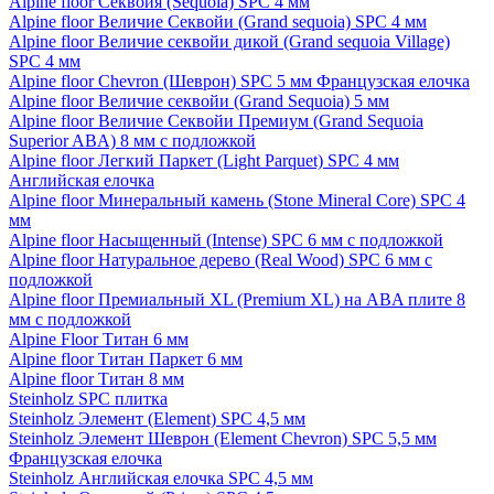
Alpine floor Секвойя (Sequoia) SPC 4 мм
Alpine floor Величие Секвойи (Grand sequoia) SPC 4 мм
Alpine floor Величие секвойи дикой (Grand sequoia Village)
SPC 4 мм
Alpine floor Chevron (Шеврон) SPC 5 мм Французская елочка
Alpine floor Величие секвойи (Grand Sequoia) 5 мм
Alpine floor Величие Секвойи Премиум (Grand Sequoia
Superior ABA) 8 мм с подложкой
Alpine floor Легкий Паркет (Light Parquet) SPC 4 мм
Английская елочка
Alpine floor Минеральный камень (Stone Mineral Core) SPC 4
мм
Alpine floor Насыщенный (Intense) SPC 6 мм с подложкой
Alpine floor Натуральное дерево (Real Wood) SPC 6 мм с
подложкой
Alpine floor Премиальный XL (Premium XL) на ABA плите 8
мм с подложкой
Alpine Floor Титан 6 мм
Alpine floor Титан Паркет 6 мм
Alpine floor Титан 8 мм
Steinholz SPC плитка
Steinholz Элемент (Element) SPC 4,5 мм
Steinholz Элемент Шеврон (Element Chevron) SPC 5,5 мм
Французская елочка
Steinholz Английская елочка SPC 4,5 мм