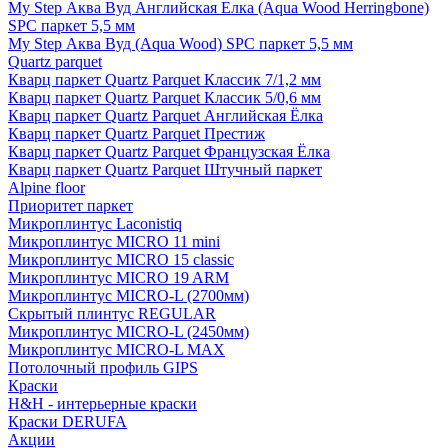
My Step Аква Вуд Английская Елка (Aqua Wood Herringbone)
SPC паркет 5,5 мм
My Step Аква Вуд (Aqua Wood) SPC паркет 5,5 мм
Quartz parquet
Кварц паркет Quartz Parquet Классик 7/1,2 мм
Кварц паркет Quartz Parquet Классик 5/0,6 мм
Кварц паркет Quartz Parquet Английская Ёлка
Кварц паркет Quartz Parquet Престиж
Кварц паркет Quartz Parquet Французская Ёлка
Кварц паркет Quartz Parquet Штучный паркет
Alpine floor
Приоритет паркет
Микроплинтус Laconistiq
Микроплинтус MICRO 11 mini
Микроплинтус MICRO 15 classic
Микроплинтус MICRO 19 ARM
Микроплинтус MICRO-L (2700мм)
Скрытый плинтус REGULAR
Микроплинтус MICRO-L (2450мм)
Микроплинтус MICRO-L MAX
Потолочный профиль GIPS
Краски
H&H - интерьерные краски
Краски DERUFA
Акции