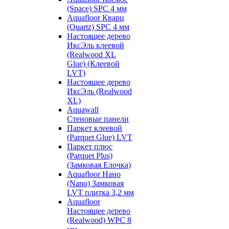
(Space) SPC 4 мм
Aquafloor Кварц
(Quartz) SPC 4 мм
Настоящее дерево
ИксЭль клеевой
(Realwood XL
Glue) (Клеевой
LVT)
Настоящее дерево
ИксЭль (Realwood
XL)
Aquawall
Стеновые панели
Паркет клеевой
(Parquet Glue) LVT
Паркет плюс
(Parquet Plus)
(Замковая Елочка)
Aquafloor Нано
(Nano) Замковая
LVT плитка 3,2 мм
Aquafloor
Настоящее дерево
(Realwood) WPC 8