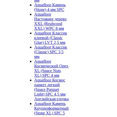
мм
Aquafloor Камень
(Stone) 4 мм SPC
Aquafloor
Настоящее дерево
XXL (Realwood
XXL) WPC 8 мм
Aquafloor Классик
клеевой (Classic
Glue) LVT 2,5 мм
Aquafloor Классик
(Classic) SPC 3,5
мм
Aquafloor
Космический Орех
XL (Space Nuts
XL) SPC 4 мм
Aquafloor Космос
паркет легкий
(Space Parquet
Light) SPC 4,5 мм
Английская елочка
Aquafloor Камень
Крупноформатный
(Stone XL) SPC 5