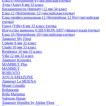
Елка 8 (Herringbone 8) (английская елочка)
Аура (Aura) 8 мм 33 класс
Насыщенность (Intensity) 12 мм 34 класс
Елка 12 (Herringbone 12) (английская елочка)
Елка профессиональная 12 (Herringbone 12 Pro) (английская
елочка)
Город (Ville) 8 мм 33 класс ёлочка
Искусство шеврона (CHEVRON ART) (французская ёлочка)
Елка 10 (Herringbone 10) (английская елочка)
Ламинат My Floor
Cottage 8 мм 32 класс
Chalet 10 мм 33 класс
Residence 10 мм 33 класс
Villa 12 мм 33 класс
Ламинат Kronotex
MAMMUT Plus
MAMMUT
ROBUSTO
AQUA AMAZONE
Ламинат La MOENA
Monte Cristallo
Bellamonte
Bella Marianna
Valoroso Hasan
Ламинат Homflor by Alpine Floor