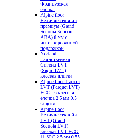
Французская
елочка
Alpine floor
Величие секвойи
премиум (Grand
Sequoia Superior
ABA) 8 мм с
интегрированной
подложкой
Norland
Таинственная
Сигрид LVT
(Sigrid LVT)
клеевая плитка
Alpine floor Паркет
LVT (Parquet LVT)
ECO 16 клеевая
ёлочка 2,5 мм 0,5
защита
Alpine floor
Величие секвойи
LVT (Grand
Sequoia LVT)
клеевая LVT ECO
11 SPC 2,5 мм 0,55