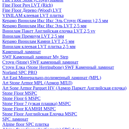
Fine Floor Рич LVT (Rich)
Fine Floor Дерево (Wood) LVT
VINILAM клеевая LVT плитка
Керамо Винилам Икс Икс Эль Стоун (Камни ) 2,5 мм
Керамо Винилам Икс Икс Эль LVT 2,5 мм
Винилам Пакет Английская елочка LVT 2,5 vv
Винилам Премиум LVT 2,5 мм
Керамо Винилам Камни LVT 2,5 мм
Винилам клеевая LVT плитка 2,5 мм
Каменный ламинат
SWF Каменный ламинат My Step
Стоун (Stone) SWF каменный ламинат
Стоун Елка (Stone Herringbone) SWF Каменный ламинат
Norland SPC PRO
Art East Минерально-полимерный ламинат (MPL)
Art Stone Armor MPL (Армор МПЛ)
Art Sone Armor Parquet HV (Армор Паркет Английская елочка)
Stone Floor MSPC
Stone Floor 6 MSPC
Stone Floor 7 (узкая плашка) MSPC
Stone Floor КАМНИ MSPC
Stone Floor Английская Елочка MSPC
SPC ламинат
Alpine floor SPC плитка