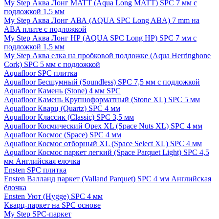
My Step Аква Лонг MATT (Aqua Long MATT) SPC 7 мм с
подложкой 1,5 мм
My Step Аква Лонг АВА (AQUA SPC Long ABA) 7 mm на
ABA плите с подложкой
My Step Аква Лонг НР (AQUA SPC Long HP) SPC 7 мм с
подложкой 1,5 мм
My Step Аква елка на пробковой подложке (Aqua Herringbone
Cork) SPC 5 мм с подложкой
Aquafloor SPC плитка
Aquafloor Бесшумный (Soundless) SPC 7,5 мм с подложкой
Aquafloor Камень (Stone) 4 мм SPC
Aquafloor Камень Крупноформатный (Stone XL) SPC 5 мм
Aquafloor Кварц (Quartz) SPC 4 мм
Aquafloor Классик (Classic) SPC 3,5 мм
Aquafloor Космический Орех XL (Space Nuts XL) SPC 4 мм
Aquafloor Космос (Space) SPC 4 мм
Aquafloor Космос отборный XL (Space Select XL) SPC 4 мм
Aquafloor Космос паркет легкий (Space Parquet Light) SPC 4,5
мм Английская елочка
Ensten SPC плитка
Ensten Валланд паркет (Valland Parquet) SPC 4 мм Английская
ёлочка
Ensten Уют (Hygge) SPC 4 мм
Кварц-паркет на SPC основе
My Step SPC-паркет