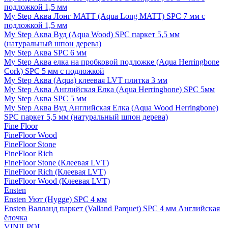
подложкой 1,5 мм
My Step Аква Лонг MATT (Aqua Long MATT) SPC 7 мм с
подложкой 1,5 мм
My Step Аква Вуд (Aqua Wood) SPC паркет 5,5 мм
(натуральный шпон дерева)
My Step Аква SPC 6 мм
My Step Аква елка на пробковой подложке (Aqua Herringbone
Cork) SPC 5 мм с подложкой
My Step Аква (Aqua) клеевая LVT плитка 3 мм
My Step Аква Английская Елка (Aqua Herringbone) SPC 5мм
My Step Аква SPC 5 мм
My Step Аква Вуд Английская Елка (Aqua Wood Herringbone)
SPC паркет 5,5 мм (натуральный шпон дерева)
Fine Floor
FineFloor Wood
FineFloor Stone
FineFloor Rich
FineFloor Stone (Клеевая LVT)
FineFloor Rich (Клеевая LVT)
FineFloor Wood (Клеевая LVT)
Ensten
Ensten Уют (Hygge) SPC 4 мм
Ensten Валланд паркет (Valland Parquet) SPC 4 мм Английская
ёлочка
VINILPOL