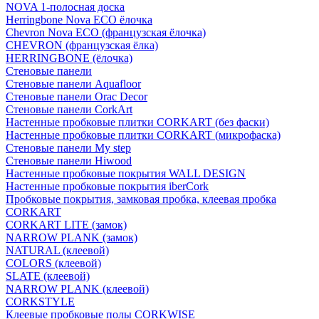
NOVA 1-полосная доска
Herringbone Nova ECO ёлочка
Chevron Nova ECO (французская ёлочка)
CHEVRON (французская ёлка)
HERRINGBONE (ёлочка)
Стеновые панели
Стеновые панели Aquafloor
Стеновые панели Orac Decor
Стеновые панели CorkArt
Настенные пробковые плитки CORKART (без фаски)
Настенные пробковые плитки CORKART (микрофаска)
Стеновые панели My step
Стеновые панели Hiwood
Настенные пробковые покрытия WALL DESIGN
Настенные пробковые покрытия iberCork
Пробковые покрытия, замковая пробка, клеевая пробка
CORKART
CORKART LITE (замок)
NARROW PLANK (замок)
NATURAL (клеевой)
COLORS (клеевой)
SLATE (клеевой)
NARROW PLANK (клеевой)
CORKSTYLE
Клеевые пробковые полы CORKWISE