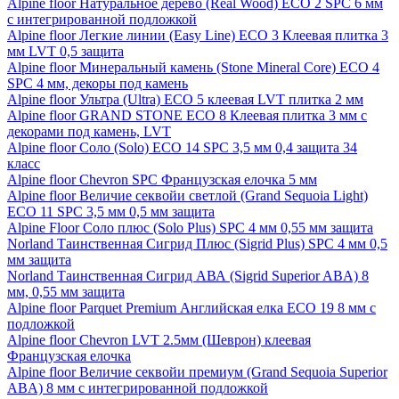
Alpine floor Натуральное дерево (Real Wood) ECO 2 SPC 6 мм
с интегрированной подложкой
Alpine floor Легкие линии (Easy Line) ECO 3 Клеевая плитка 3
мм LVT 0,5 защита
Alpine floor Минеральный камень (Stone Mineral Core) ECO 4
SPC 4 мм, декоры под камень
Alpine floor Ультра (Ultra) ECO 5 клеевая LVT плитка 2 мм
Alpine floor GRAND STONE ECO 8 Клеевая плитка 3 мм с
декорами под камень, LVT
Alpine floor Соло (Solo) ECO 14 SPC 3,5 мм 0,4 защита 34
класс
Alpine floor Chevron SPC Французская елочка 5 мм
Alpine floor Величие секвойи светлой (Grand Sequoia Light)
ECO 11 SPC 3,5 мм 0,5 мм защита
Alpine Floor Соло плюс (Solo Plus) SPC 4 мм 0,55 мм защита
Norland Таинственная Сигрид Плюс (Sigrid Plus) SPC 4 мм 0,5
мм защита
Norland Таинственная Сигрид АВА (Sigrid Superior ABA) 8
мм, 0,55 мм защита
Alpine floor Parquet Premium Английская елка ECO 19 8 мм с
подложкой
Alpine floor Chevron LVT 2.5мм (Шеврон) клеевая
Французская елочка
Alpine floor Величие секвойи премиум (Grand Sequoia Superior
ABA) 8 мм с интегрированной подложкой