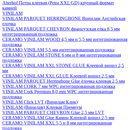
Aberhof Петра клеевая (Petra XXL GD) крупный формат
камней
VINILAM
VINILAM PARQUET HERRINGBONE Винилам Английская
елочка
VINILAM PARQUET CHEVRON французская елка 8,5 мм
интегрированная подложка
CERAMO VINILAM WOOD 4,5 мм и 5,5 мм интегрированная
подложка
CERAMO VINILAM 5,5 мм интегрированная подложка
CERAMO VINILAM STONE 6 мм и 8 мм интегрированная
подложка
CERAMO VINILAM XXL STONE GLUE Клеевой винил 2,5
мм
CERAMO VINILAM XXL GLUE Клеевой винил 2,5 мм
VINILAM PARQUET Herringbone Glue ёлочка клеевая 2,5 мм
VINILAM CORK 7 мм WPC интегрированная подложка
VINILAM Cork Premium 8,0 mm WPC интегрированная
подложка
VINILAM Click LVT (Винилам Клик)
VINILAM (Винилам) Клеевая Премиум
VINILAM PARQUET CHEVRON Glue 2,5 мм LVT
CERAMO VINILAM Glue Камни Клеевой винил 2,5 мм
CERAMO VINILAM XXL 5,5 и 8 мм интегрированная
подложка