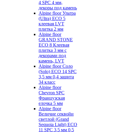
4 SPC 4 мм,
декоры под камень
Alpine floor Ультра
(Ultra) ECO 5
клеевая LVT
плитка 2 мм
Alpine floor
GRAND STONE
ECO 8 Клеевая
плитка 3 мм с
декорами под
камень, LVT
Alpine floor Соло
(Solo) ECO 14 SPC
3,5 мм 0,4 защита
34 класс
Alpine floor
Chevron SPC
Французская
елочка 5 мм
Alpine floor
Величие секвойи
светлой (Grand
Sequoia Light) ECO
11 SPC 3,5 мм 0,5