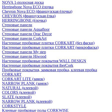
NOVA 1-полосная доска
Herringbone Nova ECO ёлочка
Chevron Nova ECO (французская ёлочка)
CHEVRON (французская ёлка)
HERRINGBONE (ёлочка)
Стеновые панели
Стеновые панели Aquafloor
Стеновые панели Orac Decor
Стеновые панели CorkArt
Настенные пробковые плитки CORKART (без фаски)
Настенные пробковые плитки CORKART (микрофаска)
Стеновые панели My step
Стеновые панели Hiwood
Настенные пробковые покрытия WALL DESIGN
Настенные пробковые покрытия iberCork
Пробковые покрытия, замковая пробка, клеевая пробка
CORKART
CORKART LITE (замок)
NARROW PLANK (замок)
NATURAL (клеевой)
COLORS (клеевой)
SLATE (клеевой)
NARROW PLANK (клеевой)
CORKSTYLE
Клеевые пробковые полы CORKWISE