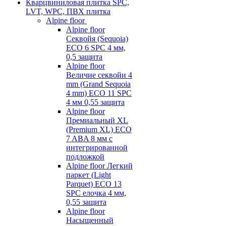
Кварцвиниловая плитка SPC,
LVT, WPC, ПВХ плитка
Alpine floor
Alpine floor
Секвойя (Sequoia)
ECO 6 SPC 4 мм,
0,5 защита
Alpine floor
Величие секвойи 4
mm (Grand Sequoia
4 mm) ECO 11 SPC
4 мм 0,55 защита
Alpine floor
Премиальный XL
(Premium XL) ECO
7 ABA 8 мм с
интегрированной
подложкой
Alpine floor Легкий
паркет (Light
Parquet) ECO 13
SPC елочка 4 мм,
0,55 защита
Alpine floor
Насыщенный