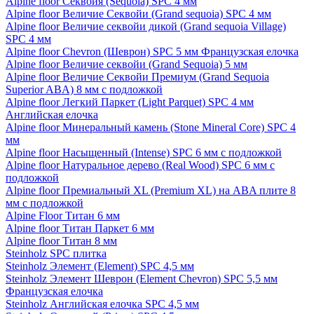
Alpine floor Секвойя (Sequoia) SPC 4 мм
Alpine floor Величие Секвойи (Grand sequoia) SPC 4 мм
Alpine floor Величие секвойи дикой (Grand sequoia Village)
SPC 4 мм
Alpine floor Chevron (Шеврон) SPC 5 мм Французская елочка
Alpine floor Величие секвойи (Grand Sequoia) 5 мм
Alpine floor Величие Секвойи Премиум (Grand Sequoia
Superior ABA) 8 мм с подложкой
Alpine floor Легкий Паркет (Light Parquet) SPC 4 мм
Английская елочка
Alpine floor Минеральный камень (Stone Mineral Core) SPC 4
мм
Alpine floor Насыщенный (Intense) SPC 6 мм с подложкой
Alpine floor Натуральное дерево (Real Wood) SPC 6 мм с
подложкой
Alpine floor Премиальный XL (Premium XL) на ABA плите 8
мм с подложкой
Alpine Floor Титан 6 мм
Alpine floor Титан Паркет 6 мм
Alpine floor Титан 8 мм
Steinholz SPC плитка
Steinholz Элемент (Element) SPC 4,5 мм
Steinholz Элемент Шеврон (Element Chevron) SPC 5,5 мм
Французская елочка
Steinholz Английская елочка SPC 4,5 мм