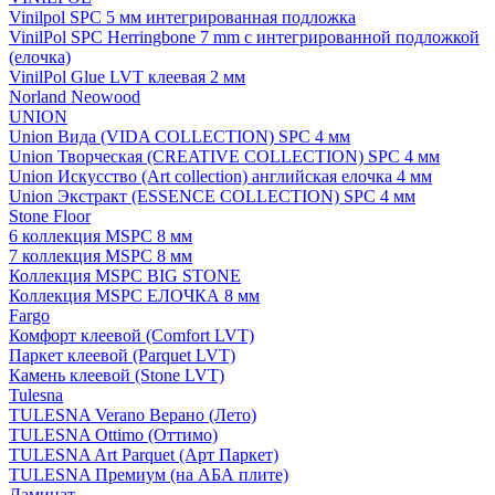
Vinilpol SPC 5 мм интегрированная подложка
VinilPol SPC Herringbone 7 mm с интегрированной подложкой
(елочка)
VinilPol Glue LVT клеевая 2 мм
Norland Neowood
UNION
Union Вида (VIDA COLLECTION) SPC 4 мм
Union Творческая (CREATIVE COLLECTION) SPC 4 мм
Union Искусство (Art collection) английская елочка 4 мм
Union Экстракт (ESSENCE COLLECTION) SPC 4 мм
Stone Floor
6 коллекция MSPC 8 мм
7 коллекция MSPC 8 мм
Коллекция MSPC BIG STONE
Коллекция MSPC ЕЛОЧКА 8 мм
Fargo
Комфорт клеевой (Comfort LVT)
Паркет клеевой (Parquet LVT)
Камень клеевой (Stone LVT)
Tulesna
TULESNA Verano Верано (Лето)
TULESNA Ottimo (Оттимо)
TULESNA Art Parquet (Арт Паркет)
TULESNA Премиум (на АБА плите)
Ламинат