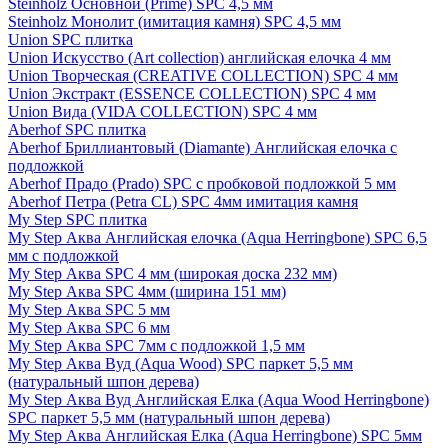
Steinholz Основной (Prime) SPC 4,5 мм
Steinholz Монолит (имитация камня) SPC 4,5 мм
Union SPC плитка
Union Искусство (Art collection) английская елочка 4 мм
Union Творческая (CREATIVE COLLECTION) SPC 4 мм
Union Экстракт (ESSENCE COLLECTION) SPC 4 мм
Union Вида (VIDA COLLECTION) SPC 4 мм
Aberhof SPC плитка
Aberhof Бриллиантовый (Diamante) Английская елочка с
подложкой
Aberhof Прадо (Prado) SPC с пробковой подложкой 5 мм
Aberhof Петра (Petra CL) SPC 4мм имитация камня
My Step SPC плитка
My Step Аква Английская елочка (Aqua Herringbone) SPC 6,5
мм с подложкой
My Step Аква SPC 4 мм (широкая доска 232 мм)
My Step Аква SPC 4мм (ширина 151 мм)
My Step Аква SPC 5 мм
My Step Аква SPC 6 мм
My Step Аква SPC 7мм c подложкой 1,5 мм
My Step Аква Вуд (Aqua Wood) SPC паркет 5,5 мм
(натуральный шпон дерева)
My Step Аква Вуд Английская Елка (Aqua Wood Herringbone)
SPC паркет 5,5 мм (натуральный шпон дерева)
My Step Аква Английская Елка (Aqua Herringbone) SPC 5мм