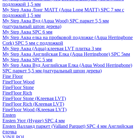
подложкой 1,5 мм
My Step Аква Лонг MATT (Aqua Long MATT) SPC 7 мм с
подложкой 1,5 мм
My Step Аква Вуд (Aqua Wood) SPC паркет 5,5 мм
(натуральный шпон дерева)
My Step Аква SPC 6 мм
My Step Аква елка на пробковой подложке (Aqua Herringbone
Cork) SPC 5 мм с подложкой
My Step Аква (Aqua) клеевая LVT плитка 3 мм
My Step Аква Английская Елка (Aqua Herringbone) SPC 5мм
My Step Аква SPC 5 мм
My Step Аква Вуд Английская Елка (Aqua Wood Herringbone)
SPC паркет 5,5 мм (натуральный шпон дерева)
Fine Floor
FineFloor Wood
FineFloor Stone
FineFloor Rich
FineFloor Stone (Клеевая LVT)
FineFloor Rich (Клеевая LVT)
FineFloor Wood (Клеевая LVT)
Ensten
Ensten Уют (Hygge) SPC 4 мм
Ensten Валланд паркет (Valland Parquet) SPC 4 мм Английская
ёлочка
VINILPOL