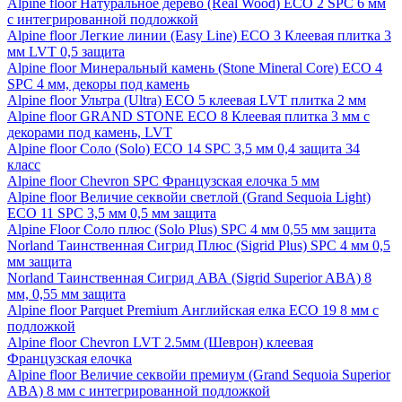
Alpine floor Натуральное дерево (Real Wood) ECO 2 SPC 6 мм
с интегрированной подложкой
Alpine floor Легкие линии (Easy Line) ECO 3 Клеевая плитка 3
мм LVT 0,5 защита
Alpine floor Минеральный камень (Stone Mineral Core) ECO 4
SPC 4 мм, декоры под камень
Alpine floor Ультра (Ultra) ECO 5 клеевая LVT плитка 2 мм
Alpine floor GRAND STONE ECO 8 Клеевая плитка 3 мм с
декорами под камень, LVT
Alpine floor Соло (Solo) ECO 14 SPC 3,5 мм 0,4 защита 34
класс
Alpine floor Chevron SPC Французская елочка 5 мм
Alpine floor Величие секвойи светлой (Grand Sequoia Light)
ECO 11 SPC 3,5 мм 0,5 мм защита
Alpine Floor Соло плюс (Solo Plus) SPC 4 мм 0,55 мм защита
Norland Таинственная Сигрид Плюс (Sigrid Plus) SPC 4 мм 0,5
мм защита
Norland Таинственная Сигрид АВА (Sigrid Superior ABA) 8
мм, 0,55 мм защита
Alpine floor Parquet Premium Английская елка ECO 19 8 мм с
подложкой
Alpine floor Chevron LVT 2.5мм (Шеврон) клеевая
Французская елочка
Alpine floor Величие секвойи премиум (Grand Sequoia Superior
ABA) 8 мм с интегрированной подложкой