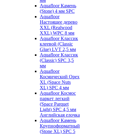
мм
Aquafloor Камень
(Stone) 4 мм SPC
Aquafloor
Настоящее дерево
XXL (Realwood
XXL) WPC 8 мм
Aquafloor Классик
клеевой (Classic
Glue) LVT 2,5 мм
Aquafloor Классик
(Classic) SPC 3,5
мм
Aquafloor
Космический Орех
XL (Space Nuts
XL) SPC 4 мм
Aquafloor Космос
паркет легкий
(Space Parquet
Light) SPC 4,5 мм
Английская елочка
Aquafloor Камень
Крупноформатный
(Stone XL) SPC 5