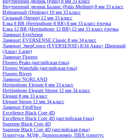
Внутренний дворик (Patio) 8 мм 33 класс
Внутренний дворик Баланс (Patio Medium) 8 мм 33 класс
Избранный (Distingo) 10 мм 33 класс
Сильный (Strong) 12 мм 33 класс
Елка 8 BR (Herringbone 8 BR) 8 мм 33 класс ёлочка
Елка 12 BR (Herringbone 12 BR) 12 мм 33 класс ёлочка
Ламинат EverSense
Ламинат EVERSENSE Classic 8 мм 34 класс
Ламинат ЭверСенсе (EVERSENSE) 8/34 Аква+ Широкий
(Aqua+ Large)
Ламинат Flooreo
Flooreo Peaks (английская ёлка)
Flooreo Waterfalls (английская ёлка)
Flooreo Rivers
Ламинат NORLAND
Herringbone Elegant 8 мм 33 класс
Herringbone Elegant Strong 12 мм 34 класс
Elegant 8 мм 33 класс
Elegant Strong 12 мм 34 класс
Ламинат FirstFloor
Excellence Black Core 4D
Excellence Black Core 4D (английская ёлка)
Supreme Black Core 4D
Supreme Black Core 4D (английская ёлка)
Плинтусы, МДФ, Дюрополимер, ПВХ плинтус