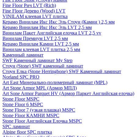
Fine Floor Рич LVT (Rich)
Fine Floor Дерево (Wood) LVT
VINILAM клеевая LVT плитка
Керамо Винилам Икс Икс Эль Стоун (Камни ) 2,5 мм
Керамо Винилам Икс Икс Эль LVT 2,5 мм
Винилам Пакет Английская елочка LVT 2,5 vv
Винилам Премиум LVT 2,5 мм
Керамо Винилам Камни LVT 2,5 мм
Винилам клеевая LVT плитка 2,5 мм
Каменный ламинат
SWF Каменный ламинат My Step
Стоун (Stone) SWF каменный ламинат
Стоун Елка (Stone Herringbone) SWF Каменный ламинат
Norland SPC PRO
Art East Минерально-полимерный ламинат (MPL)
Art Stone Armor MPL (Армор МПЛ)
Art Sone Armor Parquet HV (Армор Паркет Английская елочка)
Stone Floor MSPC
Stone Floor 6 MSPC
Stone Floor 7 (узкая плашка) MSPC
Stone Floor КАМНИ MSPC
Stone Floor Английская Елочка MSPC
SPC ламинат
Alpine floor SPC плитка