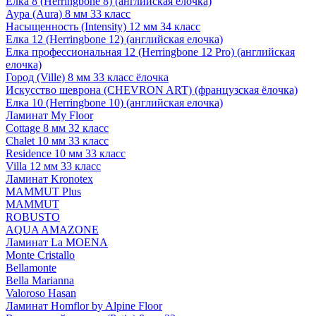
Елка 8 (Herringbone 8) (английская елочка)
Аура (Aura) 8 мм 33 класс
Насыщенность (Intensity) 12 мм 34 класс
Елка 12 (Herringbone 12) (английская елочка)
Елка профессиональная 12 (Herringbone 12 Pro) (английская
елочка)
Город (Ville) 8 мм 33 класс ёлочка
Искусство шеврона (CHEVRON ART) (французская ёлочка)
Елка 10 (Herringbone 10) (английская елочка)
Ламинат My Floor
Cottage 8 мм 32 класс
Chalet 10 мм 33 класс
Residence 10 мм 33 класс
Villa 12 мм 33 класс
Ламинат Kronotex
MAMMUT Plus
MAMMUT
ROBUSTO
AQUA AMAZONE
Ламинат La MOENA
Monte Cristallo
Bellamonte
Bella Marianna
Valoroso Hasan
Ламинат Homflor by Alpine Floor