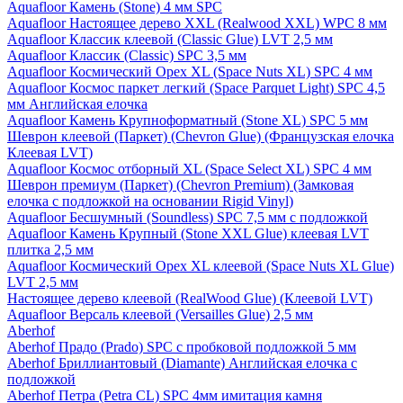
Aquafloor Камень (Stone) 4 мм SPC
Aquafloor Настоящее дерево XXL (Realwood XXL) WPC 8 мм
Aquafloor Классик клеевой (Classic Glue) LVT 2,5 мм
Aquafloor Классик (Classic) SPC 3,5 мм
Aquafloor Космический Орех XL (Space Nuts XL) SPC 4 мм
Aquafloor Космос паркет легкий (Space Parquet Light) SPC 4,5
мм Английская елочка
Aquafloor Камень Крупноформатный (Stone XL) SPC 5 мм
Шеврон клеевой (Паркет) (Chevron Glue) (Французская елочка
Клеевая LVT)
Aquafloor Космос отборный XL (Space Select XL) SPC 4 мм
Шеврон премиум (Паркет) (Chevron Premium) (Замковая
елочка с подложкой на основании Rigid Vinyl)
Aquafloor Бесшумный (Soundless) SPC 7,5 мм с подложкой
Aquafloor Камень Крупный (Stone XXL Glue) клеевая LVT
плитка 2,5 мм
Aquafloor Космический Орех XL клеевой (Space Nuts XL Glue)
LVT 2,5 мм
Настоящее дерево клеевой (RealWood Glue) (Клеевой LVT)
Aquafloor Версаль клеевой (Versailles Glue) 2,5 мм
Aberhof
Aberhof Прадо (Prado) SPC с пробковой подложкой 5 мм
Aberhof Бриллиантовый (Diamante) Английская елочка с
подложкой
Aberhof Петра (Petra CL) SPC 4мм имитация камня