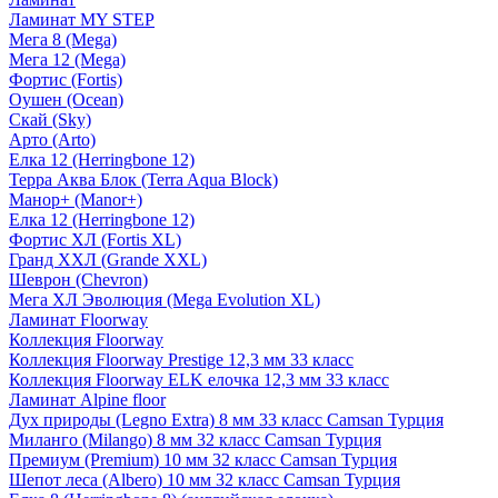
Ламинат MY STEP
Мега 8 (Mega)
Мега 12 (Mega)
Фортис (Fortis)
Оушен (Ocean)
Скай (Sky)
Арто (Arto)
Елка 12 (Herringbone 12)
Терра Аква Блок (Terra Aqua Block)
Манор+ (Manor+)
Елка 12 (Herringbone 12)
Фортис ХЛ (Fortis XL)
Гранд ХХЛ (Grande XXL)
Шеврон (Chevron)
Мега ХЛ Эволюция (Mega Evolution XL)
Ламинат Floorway
Коллекция Floorway
Коллекция Floorway Prestige 12,3 мм 33 класс
Коллекция Floorway ELK елочка 12,3 мм 33 класс
Ламинат Alpine floor
Дух природы (Legno Extra) 8 мм 33 класс Camsan Турция
Миланго (Milango) 8 мм 32 класс Camsan Турция
Премиум (Premium) 10 мм 32 класс Camsan Турция
Шепот леса (Albero) 10 мм 32 класс Camsan Турция