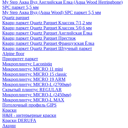
My Step Аква Вуд Английская Елка (Aqua Wood Herringbone)
SPC паркет 5,5 мм
My Step Аква Вуд (Aqua Wood) SPC паркет 5,5 мм
Quartz parquet
Кварц паркет Quartz Parquet Классик 7/1,2 мм
Кварц паркет Quartz Parquet Классик 5/0,6 мм
Кварц паркет Quartz Parquet Английская Ёлка
Кварц паркет Quartz Parquet Престиж
Кварц паркет Quartz Parquet Французская Ёлка
Кварц паркет Quartz Parquet Штучный паркет
Alpine floor
Приоритет паркет
Микроплинтус Laconistiq
Микроплинтус MICRO 11 mini
Микроплинтус MICRO 15 classic
Микроплинтус MICRO 19 ARM
Микроплинтус MICRO-L (2700мм)
Скрытый плинтус REGULAR
Микроплинтус MICRO-L (2450мм)
Микроплинтус MICRO-L MAX
Потолочный профиль GIPS
Краски
H&H - интерьерные краски
Краски DERUFA
Акции