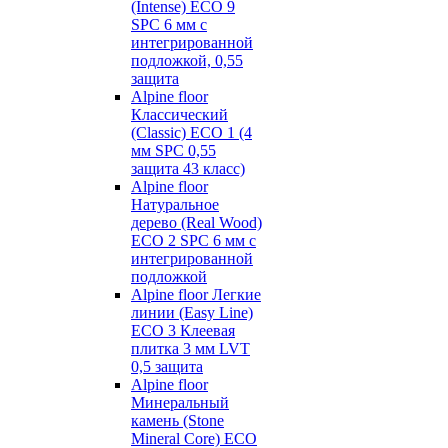
(Intense) ECO 9
SPC 6 мм с
интегрированной
подложкой, 0,55
защита
Alpine floor
Классический
(Classic) ECO 1 (4
мм SPC 0,55
защита 43 класс)
Alpine floor
Натуральное
дерево (Real Wood)
ECO 2 SPC 6 мм с
интегрированной
подложкой
Alpine floor Легкие
линии (Easy Line)
ECO 3 Клеевая
плитка 3 мм LVT
0,5 защита
Alpine floor
Минеральный
камень (Stone
Mineral Core) ECO