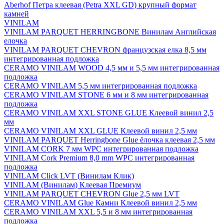
Aberhof Петра клеевая (Petra XXL GD) крупный формат
камней
VINILAM
VINILAM PARQUET HERRINGBONE Винилам Английская
елочка
VINILAM PARQUET CHEVRON французская елка 8,5 мм
интегрированная подложка
CERAMO VINILAM WOOD 4,5 мм и 5,5 мм интегрированная
подложка
CERAMO VINILAM 5,5 мм интегрированная подложка
CERAMO VINILAM STONE 6 мм и 8 мм интегрированная
подложка
CERAMO VINILAM XXL STONE GLUE Клеевой винил 2,5
мм
CERAMO VINILAM XXL GLUE Клеевой винил 2,5 мм
VINILAM PARQUET Herringbone Glue ёлочка клеевая 2,5 мм
VINILAM CORK 7 мм WPC интегрированная подложка
VINILAM Cork Premium 8,0 mm WPC интегрированная
подложка
VINILAM Click LVT (Винилам Клик)
VINILAM (Винилам) Клеевая Премиум
VINILAM PARQUET CHEVRON Glue 2,5 мм LVT
CERAMO VINILAM Glue Камни Клеевой винил 2,5 мм
CERAMO VINILAM XXL 5,5 и 8 мм интегрированная
подложка