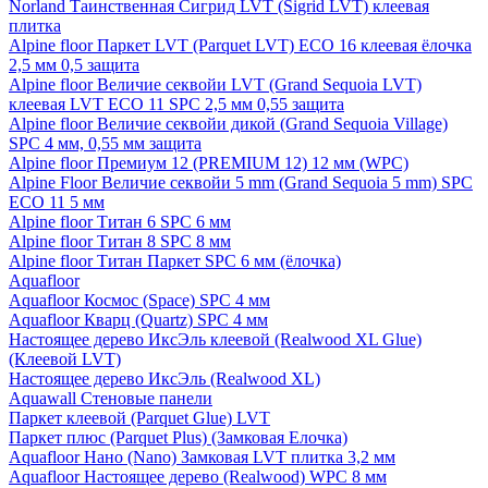
Norland Таинственная Сигрид LVT (Sigrid LVT) клеевая
плитка
Alpine floor Паркет LVT (Parquet LVT) ECO 16 клеевая ёлочка
2,5 мм 0,5 защита
Alpine floor Величие секвойи LVT (Grand Sequoia LVT)
клеевая LVT ECO 11 SPC 2,5 мм 0,55 защита
Alpine floor Величие секвойи дикой (Grand Sequoia Village)
SPC 4 мм, 0,55 мм защита
Alpine floor Премиум 12 (PREMIUM 12) 12 мм (WPC)
Alpine Floor Величие секвойи 5 mm (Grand Sequoia 5 mm) SPC
ECO 11 5 мм
Alpine floor Титан 6 SPC 6 мм
Alpine floor Титан 8 SPC 8 мм
Alpine floor Титан Паркет SPC 6 мм (ёлочка)
Aquafloor
Aquafloor Космос (Space) SPC 4 мм
Aquafloor Кварц (Quartz) SPC 4 мм
Настоящее дерево ИксЭль клеевой (Realwood XL Glue)
(Клеевой LVT)
Настоящее дерево ИксЭль (Realwood XL)
Aquawall Стеновые панели
Паркет клеевой (Parquet Glue) LVT
Паркет плюс (Parquet Plus) (Замковая Елочка)
Aquafloor Нано (Nano) Замковая LVT плитка 3,2 мм
Aquafloor Настоящее дерево (Realwood) WPC 8 мм