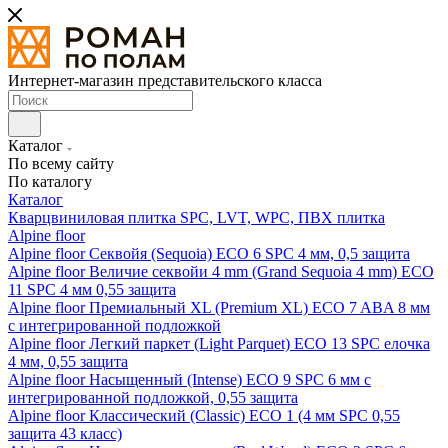
Интернет-магазин представительского класса
Каталог
По всему сайту
По каталогу
Каталог
Кварцвиниловая плитка SPC, LVT, WPC, ПВХ плитка
Alpine floor
Alpine floor Секвойя (Sequoia) ECO 6 SPC 4 мм, 0,5 защита
Alpine floor Величие секвойи 4 mm (Grand Sequoia 4 mm) ECO
11 SPC 4 мм 0,55 защита
Alpine floor Премиальный XL (Premium XL) ECO 7 ABA 8 мм
с интегрированной подложкой
Alpine floor Легкий паркет (Light Parquet) ECO 13 SPC елочка
4 мм, 0,55 защита
Alpine floor Насыщенный (Intense) ECO 9 SPC 6 мм с
интегрированной подложкой, 0,55 защита
Alpine floor Классический (Classic) ECO 1 (4 мм SPC 0,55
защита 43 класс)