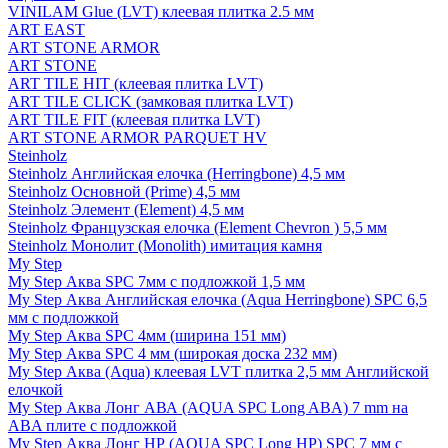
VINILAM Glue (LVT) клеевая плитка 2.5 мм
ART EAST
ART STONE ARMOR
ART STONE
ART TILE HIT (клеевая плитка LVT)
ART TILE CLICK (замковая плитка LVT)
ART TILE FIT (клеевая плитка LVT)
ART STONE ARMOR PARQUET HV
Steinholz
Steinholz Английская елочка (Herringbone) 4,5 мм
Steinholz Основной (Prime) 4,5 мм
Steinholz Элемент (Element) 4,5 мм
Steinholz Французская елочка (Element Chevron ) 5,5 мм
Steinholz Монолит (Monolith) имитация камня
My Step
My Step Аква SPC 7мм c подложкой 1,5 мм
My Step Аква Английская елочка (Aqua Herringbone) SPC 6,5
мм с подложкой
My Step Аква SPC 4мм (ширина 151 мм)
My Step Аква SPC 4 мм (широкая доска 232 мм)
My Step Аква (Aqua) клеевая LVT плитка 2,5 мм Английской
елочкой
My Step Аква Лонг АВА (AQUA SPC Long ABA) 7 mm на
ABA плите с подложкой
My Step Аква Лонг НР (AQUA SPC Long HP) SPC 7 мм с