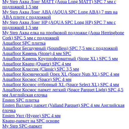
My Step Аква Лонг MATT (Aqua Long MATT) SPC 7 мм с
подложкой 1,5 мм
My Step Аква Лонг АВА (AQUA SPC Long ABA) 7 mm на
ABA плите с подложкой
My Step Аква Лонг НР (AQUA SPC Long HP) SPC 7 мм с
подложкой 1,5 мм
My Step Аква елка на пробковой подложке (Aqua Herringbone
Cork) SPC 5 мм с подложкой
Aquafloor SPC плитка
Aquafloor Бесшумный (Soundless) SPC 7,5 мм с подложкой
Aquafloor Камень (Stone) 4 мм SPC
Aquafloor Камень Крупноформатный (Stone XL) SPC 5 мм
Aquafloor Кварц (Quartz) SPC 4 мм
Aquafloor Классик (Classic) SPC 3,5 мм
Aquafloor Космический Орех XL (Space Nuts XL) SPC 4 мм
Aquafloor Космос (Space) SPC 4 мм
Aquafloor Космос отборный XL (Space Select XL) SPC 4 мм
Aquafloor Космос паркет легкий (Space Parquet Light) SPC 4,5
мм Английская елочка
Ensten SPC плитка
Ensten Валланд паркет (Valland Parquet) SPC 4 мм Английская
ёлочка
Ensten Уют (Hygge) SPC 4 мм
Кварц-паркет на SPC основе
My Step SPC-паркет