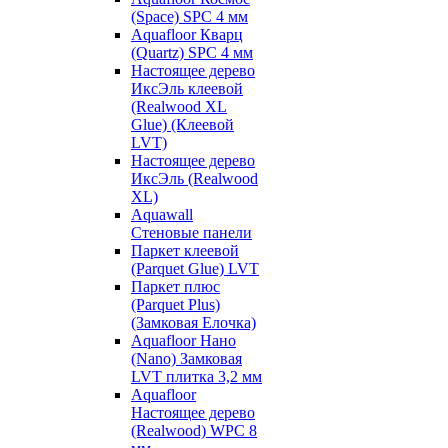
(Space) SPC 4 мм
Aquafloor Кварц
(Quartz) SPC 4 мм
Настоящее дерево
ИксЭль клеевой
(Realwood XL
Glue) (Клеевой
LVT)
Настоящее дерево
ИксЭль (Realwood
XL)
Aquawall
Стеновые панели
Паркет клеевой
(Parquet Glue) LVT
Паркет плюс
(Parquet Plus)
(Замковая Елочка)
Aquafloor Нано
(Nano) Замковая
LVT плитка 3,2 мм
Aquafloor
Настоящее дерево
(Realwood) WPC 8