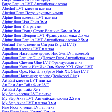
Fargo Parquet LVT Английская елочка
Aberhof LVT клеевая плитка
Aberhof Petra Петра крупные камни
Alpine floor клеевая LVT плитка
Alpine floor Изи Лайн 3мм
Alpine floor Ультра 2мм
Alpine floor Гранд Стоне Великие Камни 3мм
Alpine floor Шеврон LVT Французская елка 2,5 мм
Alpine floor Parquet LVT Английская елочка 2,5мм
Norland Таинственная Сигрид (Sigrid LVT)
Aquafloor клеевая LVT плитка
Aquafloor Настоящее дерево Икс Эль LVT клеевой
Aquafloor Parquer Glue (Паркет Глю) Английская елка
Aquafloor Chevron Glue LVT Французская елка
Aquafloor Камни Икс Икс Эль (Stone XXL Glue) LVT
Aquafloor Орех Икс Эль (Space Nuts XL Glue) LVT
Aquafloor Настоящее дерево (Realwood Glue)
Art East клеевая LVT плитка
Art East Арт Тайл Фит LVT
Art East Арт Тайл Хит
My Step клеевая LVT плитка
My Step Аква LVT Английская елочка 2,5 мм
My Step Аква LVT плитка 3 мм
Fine Floor клеевая LVT плитка
Fine Floor Stone (Стоун) Камни