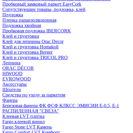
Пробковый замковый паркет EasyCork
Сопутствующие товары, подложка, клей
Подложка
Пленка параизоляционная
Подложка хвойная
Пробковая подложка IBERCORK
Клей и грунтовки
Клей для лепнины Orac Decor
Клей и грунтовка Homakoll
Клей и грунтовка Berger
Клей и грунтовка TRICOL PRO
Лепнина
ORAC DÉCOR
HIWOOD
EVROWOOD
Аксессуары
Шпатели
Средства по уходу за паркетом
Фанера
Березовая фанера ФК ФСФ КЛКСС ЭМИСИИ Е-0.5, Е-1
РАСПИЛЕННАЯ "СВЕЗА"
Клеевая LVT плитка
Fargo клеевой винил
Fargo Stone LVT Камень
Fargo Comfort LVT Комфорт