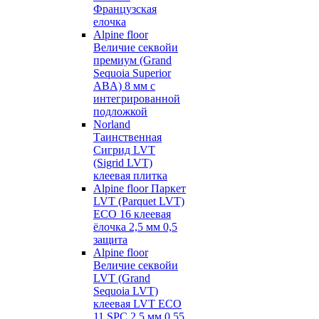
Французская
елочка
Alpine floor
Величие секвойи
премиум (Grand
Sequoia Superior
ABA) 8 мм с
интегрированной
подложкой
Norland
Таинственная
Сигрид LVT
(Sigrid LVT)
клеевая плитка
Alpine floor Паркет
LVT (Parquet LVT)
ECO 16 клеевая
ёлочка 2,5 мм 0,5
защита
Alpine floor
Величие секвойи
LVT (Grand
Sequoia LVT)
клеевая LVT ECO
11 SPC 2,5 мм 0,55