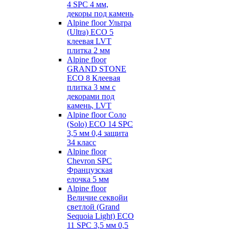
4 SPC 4 мм,
декоры под камень
Alpine floor Ультра
(Ultra) ECO 5
клеевая LVT
плитка 2 мм
Alpine floor
GRAND STONE
ECO 8 Клеевая
плитка 3 мм с
декорами под
камень, LVT
Alpine floor Соло
(Solo) ECO 14 SPC
3,5 мм 0,4 защита
34 класс
Alpine floor
Chevron SPC
Французская
елочка 5 мм
Alpine floor
Величие секвойи
светлой (Grand
Sequoia Light) ECO
11 SPC 3,5 мм 0,5