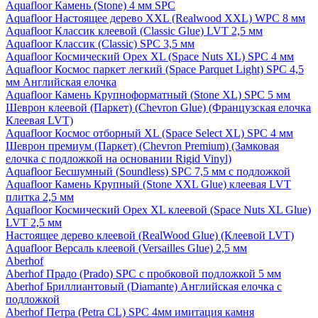
Aquafloor Камень (Stone) 4 мм SPC
Aquafloor Настоящее дерево XXL (Realwood XXL) WPC 8 мм
Aquafloor Классик клеевой (Classic Glue) LVT 2,5 мм
Aquafloor Классик (Classic) SPC 3,5 мм
Aquafloor Космический Орех XL (Space Nuts XL) SPC 4 мм
Aquafloor Космос паркет легкий (Space Parquet Light) SPC 4,5
мм Английская елочка
Aquafloor Камень Крупноформатный (Stone XL) SPC 5 мм
Шеврон клеевой (Паркет) (Chevron Glue) (Французская елочка
Клеевая LVT)
Aquafloor Космос отборный XL (Space Select XL) SPC 4 мм
Шеврон премиум (Паркет) (Chevron Premium) (Замковая
елочка с подложкой на основании Rigid Vinyl)
Aquafloor Бесшумный (Soundless) SPC 7,5 мм с подложкой
Aquafloor Камень Крупный (Stone XXL Glue) клеевая LVT
плитка 2,5 мм
Aquafloor Космический Орех XL клеевой (Space Nuts XL Glue)
LVT 2,5 мм
Настоящее дерево клеевой (RealWood Glue) (Клеевой LVT)
Aquafloor Версаль клеевой (Versailles Glue) 2,5 мм
Aberhof
Aberhof Прадо (Prado) SPC с пробковой подложкой 5 мм
Aberhof Бриллиантовый (Diamante) Английская елочка с
подложкой
Aberhof Петра (Petra CL) SPC 4мм имитация камня