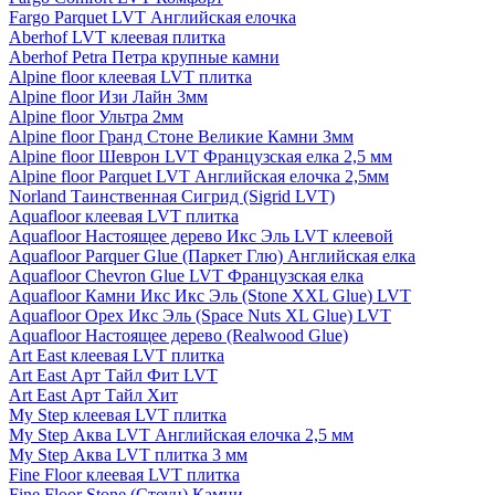
Fargo Parquet LVT Английская елочка
Aberhof LVT клеевая плитка
Aberhof Petra Петра крупные камни
Alpine floor клеевая LVT плитка
Alpine floor Изи Лайн 3мм
Alpine floor Ультра 2мм
Alpine floor Гранд Стоне Великие Камни 3мм
Alpine floor Шеврон LVT Французская елка 2,5 мм
Alpine floor Parquet LVT Английская елочка 2,5мм
Norland Таинственная Сигрид (Sigrid LVT)
Aquafloor клеевая LVT плитка
Aquafloor Настоящее дерево Икс Эль LVT клеевой
Aquafloor Parquer Glue (Паркет Глю) Английская елка
Aquafloor Chevron Glue LVT Французская елка
Aquafloor Камни Икс Икс Эль (Stone XXL Glue) LVT
Aquafloor Орех Икс Эль (Space Nuts XL Glue) LVT
Aquafloor Настоящее дерево (Realwood Glue)
Art East клеевая LVT плитка
Art East Арт Тайл Фит LVT
Art East Арт Тайл Хит
My Step клеевая LVT плитка
My Step Аква LVT Английская елочка 2,5 мм
My Step Аква LVT плитка 3 мм
Fine Floor клеевая LVT плитка
Fine Floor Stone (Стоун) Камни