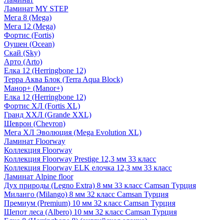
Ламинат MY STEP
Мега 8 (Mega)
Мега 12 (Mega)
Фортис (Fortis)
Оушен (Ocean)
Скай (Sky)
Арто (Arto)
Елка 12 (Herringbone 12)
Терра Аква Блок (Terra Aqua Block)
Манор+ (Manor+)
Елка 12 (Herringbone 12)
Фортис ХЛ (Fortis XL)
Гранд ХХЛ (Grande XXL)
Шеврон (Chevron)
Мега ХЛ Эволюция (Mega Evolution XL)
Ламинат Floorway
Коллекция Floorway
Коллекция Floorway Prestige 12,3 мм 33 класс
Коллекция Floorway ELK елочка 12,3 мм 33 класс
Ламинат Alpine floor
Дух природы (Legno Extra) 8 мм 33 класс Camsan Турция
Миланго (Milango) 8 мм 32 класс Camsan Турция
Премиум (Premium) 10 мм 32 класс Camsan Турция
Шепот леса (Albero) 10 мм 32 класс Camsan Турция