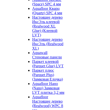
(Space) SPC 4 мм
Aquafloor Кварц
(Quartz) SPC 4 мм
Настоящее дерево
ИксЭль клеевой
(Realwood XL
Glue) (Клеевой
LVT)
Настоящее дерево
ИксЭль (Realwood
XL)
Aquawall
Стеновые панели
Паркет клеевой
(Parquet Glue) LVT
Паркет плюс
(Parquet Plus)
(Замковая Елочка)
Aquafloor Нано
(Nano) Замковая
LVT плитка 3,2 мм
Aquafloor
Настоящее дерево
(Realwood) WPC 8