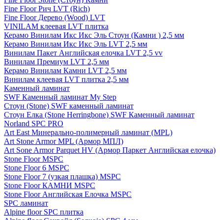
Fine Floor Рич LVT (Rich)
Fine Floor Дерево (Wood) LVT
VINILAM клеевая LVT плитка
Керамо Винилам Икс Икс Эль Стоун (Камни ) 2,5 мм
Керамо Винилам Икс Икс Эль LVT 2,5 мм
Винилам Пакет Английская елочка LVT 2,5 vv
Винилам Премиум LVT 2,5 мм
Керамо Винилам Камни LVT 2,5 мм
Винилам клеевая LVT плитка 2,5 мм
Каменный ламинат
SWF Каменный ламинат My Step
Стоун (Stone) SWF каменный ламинат
Стоун Елка (Stone Herringbone) SWF Каменный ламинат
Norland SPC PRO
Art East Минерально-полимерный ламинат (MPL)
Art Stone Armor MPL (Армор МПЛ)
Art Sone Armor Parquet HV (Армор Паркет Английская елочка)
Stone Floor MSPC
Stone Floor 6 MSPC
Stone Floor 7 (узкая плашка) MSPC
Stone Floor КАМНИ MSPC
Stone Floor Английская Елочка MSPC
SPC ламинат
Alpine floor SPC плитка