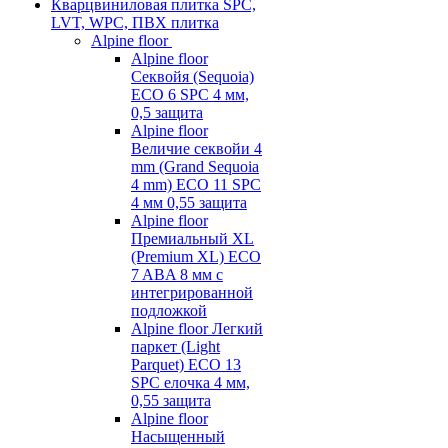
Кварцвиниловая плитка SPC,
LVT, WPC, ПВХ плитка
Alpine floor
Alpine floor
Секвойя (Sequoia)
ECO 6 SPC 4 мм,
0,5 защита
Alpine floor
Величие секвойи 4
mm (Grand Sequoia
4 mm) ECO 11 SPC
4 мм 0,55 защита
Alpine floor
Премиальный XL
(Premium XL) ECO
7 ABA 8 мм с
интегрированной
подложкой
Alpine floor Легкий
паркет (Light
Parquet) ECO 13
SPC елочка 4 мм,
0,55 защита
Alpine floor
Насыщенный