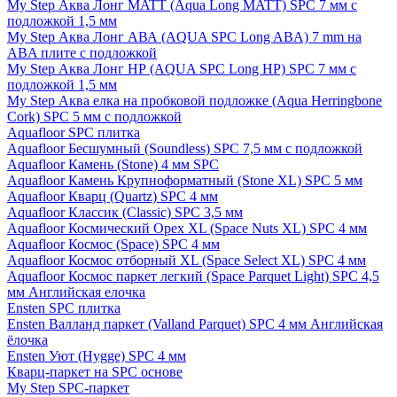
My Step Аква Лонг MATT (Aqua Long MATT) SPC 7 мм с
подложкой 1,5 мм
My Step Аква Лонг АВА (AQUA SPC Long ABA) 7 mm на
ABA плите с подложкой
My Step Аква Лонг НР (AQUA SPC Long HP) SPC 7 мм с
подложкой 1,5 мм
My Step Аква елка на пробковой подложке (Aqua Herringbone
Cork) SPC 5 мм с подложкой
Aquafloor SPC плитка
Aquafloor Бесшумный (Soundless) SPC 7,5 мм с подложкой
Aquafloor Камень (Stone) 4 мм SPC
Aquafloor Камень Крупноформатный (Stone XL) SPC 5 мм
Aquafloor Кварц (Quartz) SPC 4 мм
Aquafloor Классик (Classic) SPC 3,5 мм
Aquafloor Космический Орех XL (Space Nuts XL) SPC 4 мм
Aquafloor Космос (Space) SPC 4 мм
Aquafloor Космос отборный XL (Space Select XL) SPC 4 мм
Aquafloor Космос паркет легкий (Space Parquet Light) SPC 4,5
мм Английская елочка
Ensten SPC плитка
Ensten Валланд паркет (Valland Parquet) SPC 4 мм Английская
ёлочка
Ensten Уют (Hygge) SPC 4 мм
Кварц-паркет на SPC основе
My Step SPC-паркет