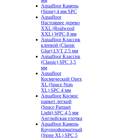
мм
Aquafloor Камень
(Stone) 4 мм SPC
Aquafloor
Настоящее дерево
XXL (Realwood
XXL) WPC 8 мм
Aquafloor Классик
клеевой (Classic
Glue) LVT 2,5 мм
Aquafloor Классик
(Classic) SPC 3,5
мм
Aquafloor
Космический Орех
XL (Space Nuts
XL) SPC 4 мм
Aquafloor Космос
паркет легкий
(Space Parquet
Light) SPC 4,5 мм
Английская елочка
Aquafloor Камень
Крупноформатный
(Stone XL) SPC 5