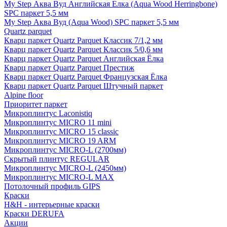
My Step Аква Вуд Английская Елка (Aqua Wood Herringbone)
SPC паркет 5,5 мм
My Step Аква Вуд (Aqua Wood) SPC паркет 5,5 мм
Quartz parquet
Кварц паркет Quartz Parquet Классик 7/1,2 мм
Кварц паркет Quartz Parquet Классик 5/0,6 мм
Кварц паркет Quartz Parquet Английская Ёлка
Кварц паркет Quartz Parquet Престиж
Кварц паркет Quartz Parquet Французская Ёлка
Кварц паркет Quartz Parquet Штучный паркет
Alpine floor
Приоритет паркет
Микроплинтус Laconistiq
Микроплинтус MICRO 11 mini
Микроплинтус MICRO 15 classic
Микроплинтус MICRO 19 ARM
Микроплинтус MICRO-L (2700мм)
Скрытый плинтус REGULAR
Микроплинтус MICRO-L (2450мм)
Микроплинтус MICRO-L MAX
Потолочный профиль GIPS
Краски
H&H - интерьерные краски
Краски DERUFA
Акции