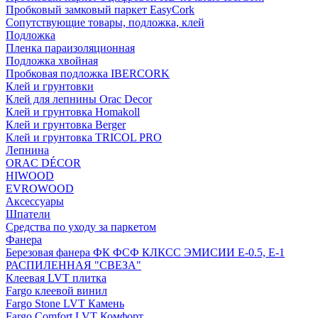
Пробковый замковый паркет EasyCork
Сопутствующие товары, подложка, клей
Подложка
Пленка параизоляционная
Подложка хвойная
Пробковая подложка IBERCORK
Клей и грунтовки
Клей для лепнины Orac Decor
Клей и грунтовка Homakoll
Клей и грунтовка Berger
Клей и грунтовка TRICOL PRO
Лепнина
ORAC DÉCOR
HIWOOD
EVROWOOD
Аксессуары
Шпатели
Средства по уходу за паркетом
Фанера
Березовая фанера ФК ФСФ КЛКСС ЭМИСИИ Е-0.5, Е-1
РАСПИЛЕННАЯ "СВЕЗА"
Клеевая LVT плитка
Fargo клеевой винил
Fargo Stone LVT Камень
Fargo Comfort LVT Комфорт