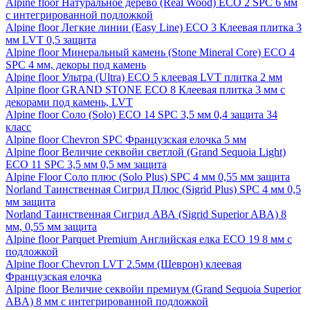
Alpine floor Натуральное дерево (Real Wood) ECO 2 SPC 6 мм
с интегрированной подложкой
Alpine floor Легкие линии (Easy Line) ECO 3 Клеевая плитка 3
мм LVT 0,5 защита
Alpine floor Минеральный камень (Stone Mineral Core) ECO 4
SPC 4 мм, декоры под камень
Alpine floor Ультра (Ultra) ECO 5 клеевая LVT плитка 2 мм
Alpine floor GRAND STONE ECO 8 Клеевая плитка 3 мм с
декорами под камень, LVT
Alpine floor Соло (Solo) ECO 14 SPC 3,5 мм 0,4 защита 34
класс
Alpine floor Chevron SPC Французская елочка 5 мм
Alpine floor Величие секвойи светлой (Grand Sequoia Light)
ECO 11 SPC 3,5 мм 0,5 мм защита
Alpine Floor Соло плюс (Solo Plus) SPC 4 мм 0,55 мм защита
Norland Таинственная Сигрид Плюс (Sigrid Plus) SPC 4 мм 0,5
мм защита
Norland Таинственная Сигрид АВА (Sigrid Superior ABA) 8
мм, 0,55 мм защита
Alpine floor Parquet Premium Английская елка ECO 19 8 мм с
подложкой
Alpine floor Chevron LVT 2.5мм (Шеврон) клеевая
Французская елочка
Alpine floor Величие секвойи премиум (Grand Sequoia Superior
ABA) 8 мм с интегрированной подложкой