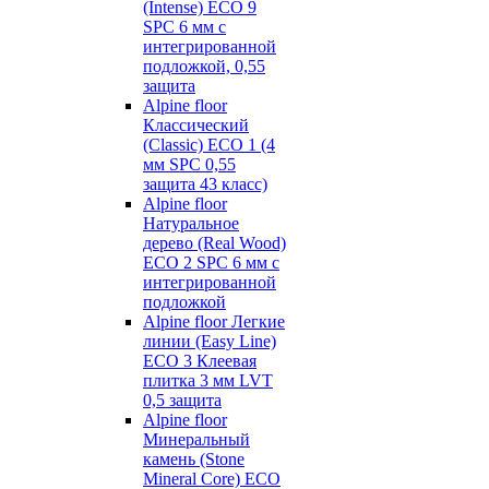
(Intense) ECO 9
SPC 6 мм с
интегрированной
подложкой, 0,55
защита
Alpine floor
Классический
(Classic) ECO 1 (4
мм SPC 0,55
защита 43 класс)
Alpine floor
Натуральное
дерево (Real Wood)
ECO 2 SPC 6 мм с
интегрированной
подложкой
Alpine floor Легкие
линии (Easy Line)
ECO 3 Клеевая
плитка 3 мм LVT
0,5 защита
Alpine floor
Минеральный
камень (Stone
Mineral Core) ECO