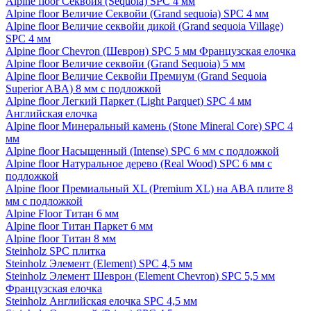
Alpine floor Секвойя (Sequoia) SPC 4 мм
Alpine floor Величие Секвойи (Grand sequoia) SPC 4 мм
Alpine floor Величие секвойи дикой (Grand sequoia Village)
SPC 4 мм
Alpine floor Chevron (Шеврон) SPC 5 мм Французская елочка
Alpine floor Величие секвойи (Grand Sequoia) 5 мм
Alpine floor Величие Секвойи Премиум (Grand Sequoia
Superior ABA) 8 мм с подложкой
Alpine floor Легкий Паркет (Light Parquet) SPC 4 мм
Английская елочка
Alpine floor Минеральный камень (Stone Mineral Core) SPC 4
мм
Alpine floor Насыщенный (Intense) SPC 6 мм с подложкой
Alpine floor Натуральное дерево (Real Wood) SPC 6 мм с
подложкой
Alpine floor Премиальный XL (Premium XL) на ABA плите 8
мм с подложкой
Alpine Floor Титан 6 мм
Alpine floor Титан Паркет 6 мм
Alpine floor Титан 8 мм
Steinholz SPC плитка
Steinholz Элемент (Element) SPC 4,5 мм
Steinholz Элемент Шеврон (Element Chevron) SPC 5,5 мм
Французская елочка
Steinholz Английская елочка SPC 4,5 мм