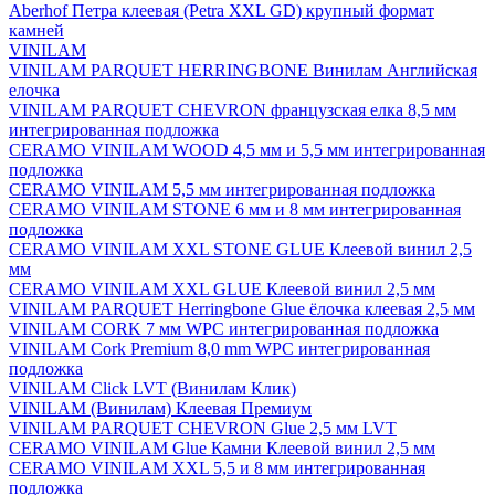
Aberhof Петра клеевая (Petra XXL GD) крупный формат
камней
VINILAM
VINILAM PARQUET HERRINGBONE Винилам Английская
елочка
VINILAM PARQUET CHEVRON французская елка 8,5 мм
интегрированная подложка
CERAMO VINILAM WOOD 4,5 мм и 5,5 мм интегрированная
подложка
CERAMO VINILAM 5,5 мм интегрированная подложка
CERAMO VINILAM STONE 6 мм и 8 мм интегрированная
подложка
CERAMO VINILAM XXL STONE GLUE Клеевой винил 2,5
мм
CERAMO VINILAM XXL GLUE Клеевой винил 2,5 мм
VINILAM PARQUET Herringbone Glue ёлочка клеевая 2,5 мм
VINILAM CORK 7 мм WPC интегрированная подложка
VINILAM Cork Premium 8,0 mm WPC интегрированная
подложка
VINILAM Click LVT (Винилам Клик)
VINILAM (Винилам) Клеевая Премиум
VINILAM PARQUET CHEVRON Glue 2,5 мм LVT
CERAMO VINILAM Glue Камни Клеевой винил 2,5 мм
CERAMO VINILAM XXL 5,5 и 8 мм интегрированная
подложка