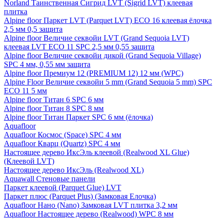
Norland Таинственная Сигрид LVT (Sigrid LVT) клеевая
плитка
Alpine floor Паркет LVT (Parquet LVT) ECO 16 клеевая ёлочка
2,5 мм 0,5 защита
Alpine floor Величие секвойи LVT (Grand Sequoia LVT)
клеевая LVT ECO 11 SPC 2,5 мм 0,55 защита
Alpine floor Величие секвойи дикой (Grand Sequoia Village)
SPC 4 мм, 0,55 мм защита
Alpine floor Премиум 12 (PREMIUM 12) 12 мм (WPC)
Alpine Floor Величие секвойи 5 mm (Grand Sequoia 5 mm) SPC
ECO 11 5 мм
Alpine floor Титан 6 SPC 6 мм
Alpine floor Титан 8 SPC 8 мм
Alpine floor Титан Паркет SPC 6 мм (ёлочка)
Aquafloor
Aquafloor Космос (Space) SPC 4 мм
Aquafloor Кварц (Quartz) SPC 4 мм
Настоящее дерево ИксЭль клеевой (Realwood XL Glue)
(Клеевой LVT)
Настоящее дерево ИксЭль (Realwood XL)
Aquawall Стеновые панели
Паркет клеевой (Parquet Glue) LVT
Паркет плюс (Parquet Plus) (Замковая Елочка)
Aquafloor Нано (Nano) Замковая LVT плитка 3,2 мм
Aquafloor Настоящее дерево (Realwood) WPC 8 мм