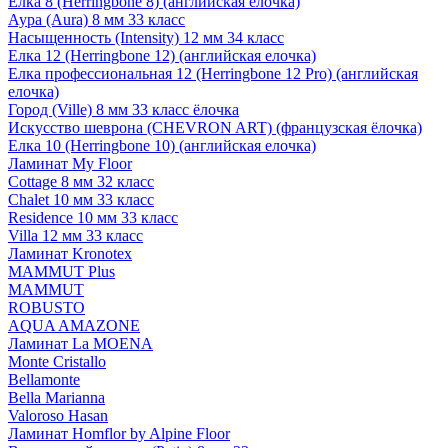
Елка 8 (Herringbone 8) (английская елочка)
Аура (Aura) 8 мм 33 класс
Насыщенность (Intensity) 12 мм 34 класс
Елка 12 (Herringbone 12) (английская елочка)
Елка профессиональная 12 (Herringbone 12 Pro) (английская
елочка)
Город (Ville) 8 мм 33 класс ёлочка
Искусство шеврона (CHEVRON ART) (французская ёлочка)
Елка 10 (Herringbone 10) (английская елочка)
Ламинат My Floor
Cottage 8 мм 32 класс
Chalet 10 мм 33 класс
Residence 10 мм 33 класс
Villa 12 мм 33 класс
Ламинат Kronotex
MAMMUT Plus
MAMMUT
ROBUSTO
AQUA AMAZONE
Ламинат La MOENA
Monte Cristallo
Bellamonte
Bella Marianna
Valoroso Hasan
Ламинат Homflor by Alpine Floor