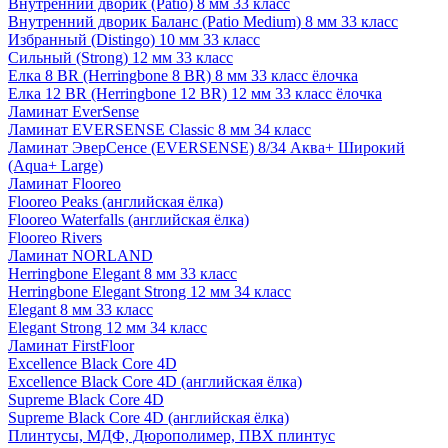
Внутренний дворик (Patio) 8 мм 33 класс
Внутренний дворик Баланс (Patio Medium) 8 мм 33 класс
Избранный (Distingo) 10 мм 33 класс
Сильный (Strong) 12 мм 33 класс
Елка 8 BR (Herringbone 8 BR) 8 мм 33 класс ёлочка
Елка 12 BR (Herringbone 12 BR) 12 мм 33 класс ёлочка
Ламинат EverSense
Ламинат EVERSENSE Classic 8 мм 34 класс
Ламинат ЭверСенсе (EVERSENSE) 8/34 Аква+ Широкий
(Aqua+ Large)
Ламинат Flooreo
Flooreo Peaks (английская ёлка)
Flooreo Waterfalls (английская ёлка)
Flooreo Rivers
Ламинат NORLAND
Herringbone Elegant 8 мм 33 класс
Herringbone Elegant Strong 12 мм 34 класс
Elegant 8 мм 33 класс
Elegant Strong 12 мм 34 класс
Ламинат FirstFloor
Excellence Black Core 4D
Excellence Black Core 4D (английская ёлка)
Supreme Black Core 4D
Supreme Black Core 4D (английская ёлка)
Плинтусы, МДФ, Дюрополимер, ПВХ плинтус