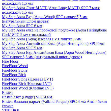
подложкой 1,5 мм
My Step Аква Лонг MATT (Aqua Long MATT) SPC 7 мм с
подложкой 1,5 мм
My Step Аква Вуд (Aqua Wood) SPC паркет 5,5 мм
(натуральный шпон дерева)
My Step Аква SPC 6 мм
My Step Аква елка на пробковой подложке (Aqua Herringbone
Cork) SPC 5 мм с подложкой
My Step Аква (Aqua) клеевая LVT плитка 3 мм
My Step Аква Английская Елка (Aqua Herringbone) SPC 5мм
My Step Аква SPC 5 мм
My Step Аква Вуд Английская Елка (Aqua Wood Herringbone)
SPC паркет 5,5 мм (натуральный шпон дерева)
Fine Floor
FineFloor Wood
FineFloor Stone
FineFloor Rich
FineFloor Stone (Клеевая LVT)
FineFloor Rich (Клеевая LVT)
FineFloor Wood (Клеевая LVT)
Ensten
Ensten Уют (Hygge) SPC 4 мм
Ensten Валланд паркет (Valland Parquet) SPC 4 мм Английская
ёлочка
VINILPOL