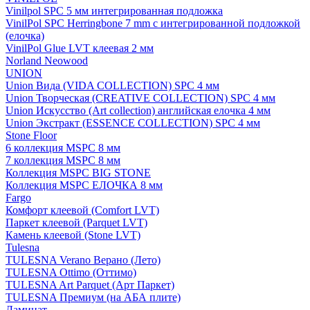
Vinilpol SPC 5 мм интегрированная подложка
VinilPol SPC Herringbone 7 mm с интегрированной подложкой
(елочка)
VinilPol Glue LVT клеевая 2 мм
Norland Neowood
UNION
Union Вида (VIDA COLLECTION) SPC 4 мм
Union Творческая (CREATIVE COLLECTION) SPC 4 мм
Union Искусство (Art collection) английская елочка 4 мм
Union Экстракт (ESSENCE COLLECTION) SPC 4 мм
Stone Floor
6 коллекция MSPC 8 мм
7 коллекция MSPC 8 мм
Коллекция MSPC BIG STONE
Коллекция MSPC ЕЛОЧКА 8 мм
Fargo
Комфорт клеевой (Comfort LVT)
Паркет клеевой (Parquet LVT)
Камень клеевой (Stone LVT)
Tulesna
TULESNA Verano Верано (Лето)
TULESNA Ottimo (Оттимо)
TULESNA Art Parquet (Арт Паркет)
TULESNA Премиум (на АБА плите)
Ламинат