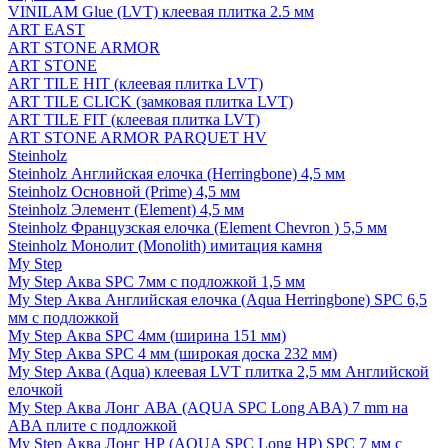
VINILAM Glue (LVT) клеевая плитка 2.5 мм
ART EAST
ART STONE ARMOR
ART STONE
ART TILE HIT (клеевая плитка LVT)
ART TILE CLICK (замковая плитка LVT)
ART TILE FIT (клеевая плитка LVT)
ART STONE ARMOR PARQUET HV
Steinholz
Steinholz Английская елочка (Herringbone) 4,5 мм
Steinholz Основной (Prime) 4,5 мм
Steinholz Элемент (Element) 4,5 мм
Steinholz Французская елочка (Element Chevron ) 5,5 мм
Steinholz Монолит (Monolith) имитация камня
My Step
My Step Аква SPC 7мм c подложкой 1,5 мм
My Step Аква Английская елочка (Aqua Herringbone) SPC 6,5
мм с подложкой
My Step Аква SPC 4мм (ширина 151 мм)
My Step Аква SPC 4 мм (широкая доска 232 мм)
My Step Аква (Aqua) клеевая LVT плитка 2,5 мм Английской
елочкой
My Step Аква Лонг АВА (AQUA SPC Long ABA) 7 mm на
ABA плите с подложкой
My Step Аква Лонг НР (AQUA SPC Long HP) SPC 7 мм с