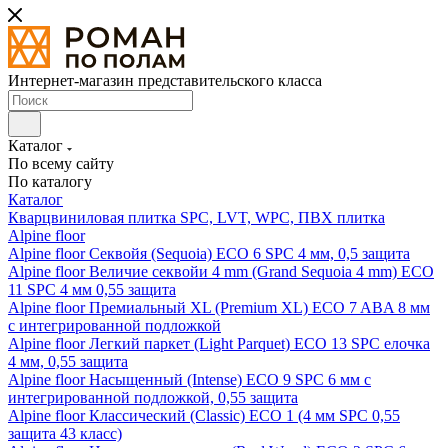
Интернет-магазин представительского класса
Каталог
По всему сайту
По каталогу
Каталог
Кварцвиниловая плитка SPC, LVT, WPC, ПВХ плитка
Alpine floor
Alpine floor Секвойя (Sequoia) ECO 6 SPC 4 мм, 0,5 защита
Alpine floor Величие секвойи 4 mm (Grand Sequoia 4 mm) ECO
11 SPC 4 мм 0,55 защита
Alpine floor Премиальный XL (Premium XL) ECO 7 ABA 8 мм
с интегрированной подложкой
Alpine floor Легкий паркет (Light Parquet) ECO 13 SPC елочка
4 мм, 0,55 защита
Alpine floor Насыщенный (Intense) ECO 9 SPC 6 мм с
интегрированной подложкой, 0,55 защита
Alpine floor Классический (Classic) ECO 1 (4 мм SPC 0,55
защита 43 класс)