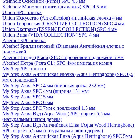
Steinholz Основной (Prime) SPC 4,5 мм
Steinholz Монолит (имитация камня) SPC 4,5 мм
Union SPC плитка
Union Искусство (Art collection) английская елочка 4 мм
Union Творческая (CREATIVE COLLECTION) SPC 4 мм
Union Экстракт (ESSENCE COLLECTION) SPC 4 мм
Union Вида (VIDA COLLECTION) SPC 4 мм
Aberhof SPC плитка
Aberhof Бриллиантовый (Diamante) Английская елочка с
подложкой
Aberhof Прадо (Prado) SPC с пробковой подложкой 5 мм
Aberhof Петра (Petra CL) SPC 4мм имитация камня
My Step SPC плитка
My Step Аква Английская елочка (Aqua Herringbone) SPC 6,5
мм с подложкой
My Step Аква SPC 4 мм (широкая доска 232 мм)
My Step Аква SPC 4мм (ширина 151 мм)
My Step Аква SPC 5 мм
My Step Аква SPC 6 мм
My Step Аква SPC 7мм c подложкой 1,5 мм
My Step Аква Вуд (Aqua Wood) SPC паркет 5,5 мм
(натуральный шпон дерева)
My Step Аква Вуд Английская Елка (Aqua Wood Herringbone)
SPC паркет 5,5 мм (натуральный шпон дерева)
My Step Аква Английская Елка (Aqua Herringbone) SPC 5мм