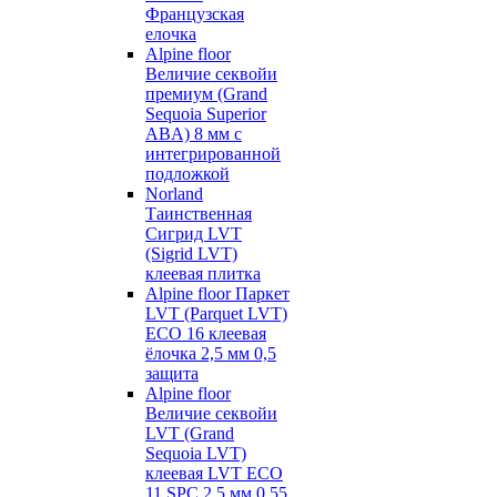
Французская
елочка
Alpine floor
Величие секвойи
премиум (Grand
Sequoia Superior
ABA) 8 мм с
интегрированной
подложкой
Norland
Таинственная
Сигрид LVT
(Sigrid LVT)
клеевая плитка
Alpine floor Паркет
LVT (Parquet LVT)
ECO 16 клеевая
ёлочка 2,5 мм 0,5
защита
Alpine floor
Величие секвойи
LVT (Grand
Sequoia LVT)
клеевая LVT ECO
11 SPC 2,5 мм 0,55