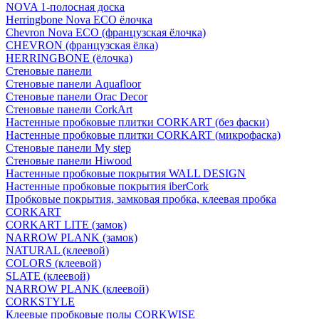
NOVA 1-полосная доска
Herringbone Nova ECO ёлочка
Chevron Nova ECO (французская ёлочка)
CHEVRON (французская ёлка)
HERRINGBONE (ёлочка)
Стеновые панели
Стеновые панели Aquafloor
Стеновые панели Orac Decor
Стеновые панели CorkArt
Настенные пробковые плитки CORKART (без фаски)
Настенные пробковые плитки CORKART (микрофаска)
Стеновые панели My step
Стеновые панели Hiwood
Настенные пробковые покрытия WALL DESIGN
Настенные пробковые покрытия iberCork
Пробковые покрытия, замковая пробка, клеевая пробка
CORKART
CORKART LITE (замок)
NARROW PLANK (замок)
NATURAL (клеевой)
COLORS (клеевой)
SLATE (клеевой)
NARROW PLANK (клеевой)
CORKSTYLE
Клеевые пробковые полы CORKWISE