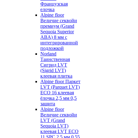
Французская
елочка
Alpine floor
Величие секвойи
премиум (Grand
Sequoia Superior
ABA) 8 мм с
интегрированной
подложкой
Norland
Таинственная
Сигрид LVT
(Sigrid LVT)
клеевая плитка
Alpine floor Паркет
LVT (Parquet LVT)
ECO 16 клеевая
ёлочка 2,5 мм 0,5
защита
Alpine floor
Величие секвойи
LVT (Grand
Sequoia LVT)
клеевая LVT ECO
11 SPC 2,5 мм 0,55