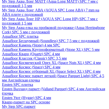
My Step Аква Лонг MATT (Aqua Long MATT) SPC 7 мм с
подложкой 1,5 мм
My Step Аква Лонг АВА (AQUA SPC Long ABA) 7 mm на
ABA плите с подложкой
My Step Аква Лонг НР (AQUA SPC Long HP) SPC 7 мм с
подложкой 1,5 мм
My Step Аква елка на пробковой подложке (Aqua Herringbone
Cork) SPC 5 мм с подложкой
Aquafloor SPC плитка
Aquafloor Бесшумный (Soundless) SPC 7,5 мм с подложкой
Aquafloor Камень (Stone) 4 мм SPC
Aquafloor Камень Крупноформатный (Stone XL) SPC 5 мм
Aquafloor Кварц (Quartz) SPC 4 мм
Aquafloor Классик (Classic) SPC 3,5 мм
Aquafloor Космический Орех XL (Space Nuts XL) SPC 4 мм
Aquafloor Космос (Space) SPC 4 мм
Aquafloor Космос отборный XL (Space Select XL) SPC 4 мм
Aquafloor Космос паркет легкий (Space Parquet Light) SPC 4,5
мм Английская елочка
Ensten SPC плитка
Ensten Валланд паркет (Valland Parquet) SPC 4 мм Английская
ёлочка
Ensten Уют (Hygge) SPC 4 мм
Кварц-паркет на SPC основе
My Step SPC-паркет