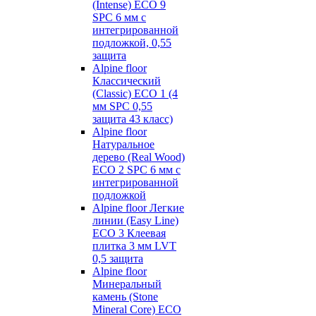
(Intense) ECO 9
SPC 6 мм с
интегрированной
подложкой, 0,55
защита
Alpine floor
Классический
(Classic) ECO 1 (4
мм SPC 0,55
защита 43 класс)
Alpine floor
Натуральное
дерево (Real Wood)
ECO 2 SPC 6 мм с
интегрированной
подложкой
Alpine floor Легкие
линии (Easy Line)
ECO 3 Клеевая
плитка 3 мм LVT
0,5 защита
Alpine floor
Минеральный
камень (Stone
Mineral Core) ECO