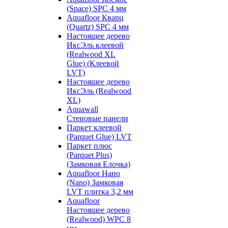
(Space) SPC 4 мм
Aquafloor Кварц
(Quartz) SPC 4 мм
Настоящее дерево
ИксЭль клеевой
(Realwood XL
Glue) (Клеевой
LVT)
Настоящее дерево
ИксЭль (Realwood
XL)
Aquawall
Стеновые панели
Паркет клеевой
(Parquet Glue) LVT
Паркет плюс
(Parquet Plus)
(Замковая Елочка)
Aquafloor Нано
(Nano) Замковая
LVT плитка 3,2 мм
Aquafloor
Настоящее дерево
(Realwood) WPC 8