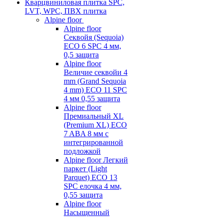
Кварцвиниловая плитка SPC,
LVT, WPC, ПВХ плитка
Alpine floor
Alpine floor
Секвойя (Sequoia)
ECO 6 SPC 4 мм,
0,5 защита
Alpine floor
Величие секвойи 4
mm (Grand Sequoia
4 mm) ECO 11 SPC
4 мм 0,55 защита
Alpine floor
Премиальный XL
(Premium XL) ECO
7 ABA 8 мм с
интегрированной
подложкой
Alpine floor Легкий
паркет (Light
Parquet) ECO 13
SPC елочка 4 мм,
0,55 защита
Alpine floor
Насыщенный