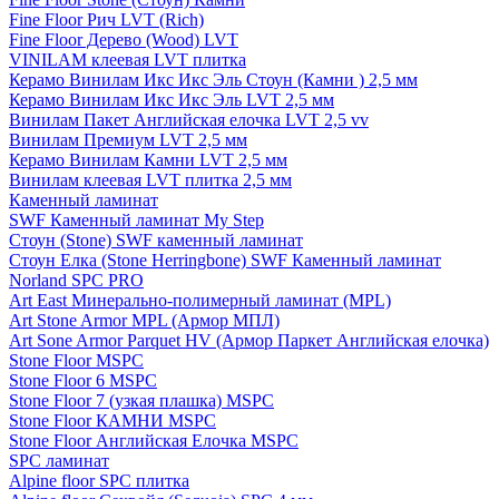
Fine Floor Рич LVT (Rich)
Fine Floor Дерево (Wood) LVT
VINILAM клеевая LVT плитка
Керамо Винилам Икс Икс Эль Стоун (Камни ) 2,5 мм
Керамо Винилам Икс Икс Эль LVT 2,5 мм
Винилам Пакет Английская елочка LVT 2,5 vv
Винилам Премиум LVT 2,5 мм
Керамо Винилам Камни LVT 2,5 мм
Винилам клеевая LVT плитка 2,5 мм
Каменный ламинат
SWF Каменный ламинат My Step
Стоун (Stone) SWF каменный ламинат
Стоун Елка (Stone Herringbone) SWF Каменный ламинат
Norland SPC PRO
Art East Минерально-полимерный ламинат (MPL)
Art Stone Armor MPL (Армор МПЛ)
Art Sone Armor Parquet HV (Армор Паркет Английская елочка)
Stone Floor MSPC
Stone Floor 6 MSPC
Stone Floor 7 (узкая плашка) MSPC
Stone Floor КАМНИ MSPC
Stone Floor Английская Елочка MSPC
SPC ламинат
Alpine floor SPC плитка