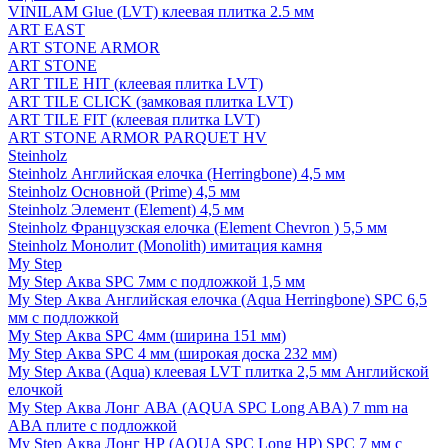
VINILAM Glue (LVT) клеевая плитка 2.5 мм
ART EAST
ART STONE ARMOR
ART STONE
ART TILE HIT (клеевая плитка LVT)
ART TILE CLICK (замковая плитка LVT)
ART TILE FIT (клеевая плитка LVT)
ART STONE ARMOR PARQUET HV
Steinholz
Steinholz Английская елочка (Herringbone) 4,5 мм
Steinholz Основной (Prime) 4,5 мм
Steinholz Элемент (Element) 4,5 мм
Steinholz Французская елочка (Element Chevron ) 5,5 мм
Steinholz Монолит (Monolith) имитация камня
My Step
My Step Аква SPC 7мм c подложкой 1,5 мм
My Step Аква Английская елочка (Aqua Herringbone) SPC 6,5
мм с подложкой
My Step Аква SPC 4мм (ширина 151 мм)
My Step Аква SPC 4 мм (широкая доска 232 мм)
My Step Аква (Aqua) клеевая LVT плитка 2,5 мм Английской
елочкой
My Step Аква Лонг АВА (AQUA SPC Long ABA) 7 mm на
ABA плите с подложкой
My Step Аква Лонг НР (AQUA SPC Long HP) SPC 7 мм с