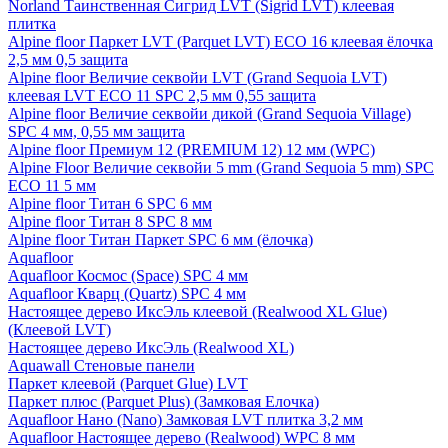
Norland Таинственная Сигрид LVT (Sigrid LVT) клеевая
плитка
Alpine floor Паркет LVT (Parquet LVT) ECO 16 клеевая ёлочка
2,5 мм 0,5 защита
Alpine floor Величие секвойи LVT (Grand Sequoia LVT)
клеевая LVT ECO 11 SPC 2,5 мм 0,55 защита
Alpine floor Величие секвойи дикой (Grand Sequoia Village)
SPC 4 мм, 0,55 мм защита
Alpine floor Премиум 12 (PREMIUM 12) 12 мм (WPC)
Alpine Floor Величие секвойи 5 mm (Grand Sequoia 5 mm) SPC
ECO 11 5 мм
Alpine floor Титан 6 SPC 6 мм
Alpine floor Титан 8 SPC 8 мм
Alpine floor Титан Паркет SPC 6 мм (ёлочка)
Aquafloor
Aquafloor Космос (Space) SPC 4 мм
Aquafloor Кварц (Quartz) SPC 4 мм
Настоящее дерево ИксЭль клеевой (Realwood XL Glue)
(Клеевой LVT)
Настоящее дерево ИксЭль (Realwood XL)
Aquawall Стеновые панели
Паркет клеевой (Parquet Glue) LVT
Паркет плюс (Parquet Plus) (Замковая Елочка)
Aquafloor Нано (Nano) Замковая LVT плитка 3,2 мм
Aquafloor Настоящее дерево (Realwood) WPC 8 мм