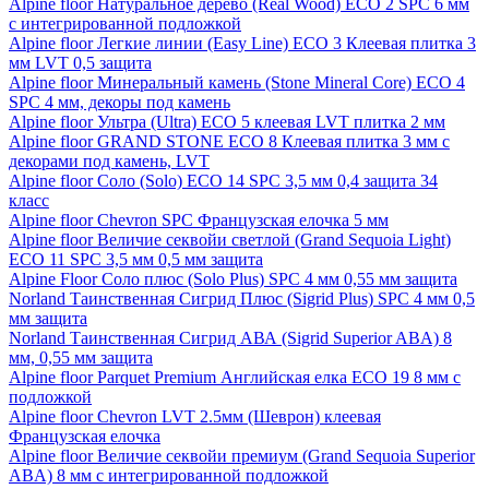
Alpine floor Натуральное дерево (Real Wood) ECO 2 SPC 6 мм
с интегрированной подложкой
Alpine floor Легкие линии (Easy Line) ECO 3 Клеевая плитка 3
мм LVT 0,5 защита
Alpine floor Минеральный камень (Stone Mineral Core) ECO 4
SPC 4 мм, декоры под камень
Alpine floor Ультра (Ultra) ECO 5 клеевая LVT плитка 2 мм
Alpine floor GRAND STONE ECO 8 Клеевая плитка 3 мм с
декорами под камень, LVT
Alpine floor Соло (Solo) ECO 14 SPC 3,5 мм 0,4 защита 34
класс
Alpine floor Chevron SPC Французская елочка 5 мм
Alpine floor Величие секвойи светлой (Grand Sequoia Light)
ECO 11 SPC 3,5 мм 0,5 мм защита
Alpine Floor Соло плюс (Solo Plus) SPC 4 мм 0,55 мм защита
Norland Таинственная Сигрид Плюс (Sigrid Plus) SPC 4 мм 0,5
мм защита
Norland Таинственная Сигрид АВА (Sigrid Superior ABA) 8
мм, 0,55 мм защита
Alpine floor Parquet Premium Английская елка ECO 19 8 мм с
подложкой
Alpine floor Chevron LVT 2.5мм (Шеврон) клеевая
Французская елочка
Alpine floor Величие секвойи премиум (Grand Sequoia Superior
ABA) 8 мм с интегрированной подложкой