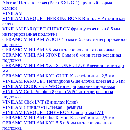
Aberhof Петра клеевая (Petra XXL GD) крупный формат
камней
VINILAM
VINILAM PARQUET HERRINGBONE Винилам Английская
елочка
VINILAM PARQUET CHEVRON французская елка 8,5 мм
интегрированная подложка
CERAMO VINILAM WOOD 4,5 мм и 5,5 мм интегрированная
подложка
CERAMO VINILAM 5,5 мм интегрированная подложка
CERAMO VINILAM STONE 6 мм и 8 мм интегрированная
подложка
CERAMO VINILAM XXL STONE GLUE Клеевой винил 2,5
мм
CERAMO VINILAM XXL GLUE Клеевой винил 2,5 мм
VINILAM PARQUET Herringbone Glue ёлочка клеевая 2,5 мм
VINILAM CORK 7 мм WPC интегрированная подложка
VINILAM Cork Premium 8,0 mm WPC интегрированная
подложка
VINILAM Click LVT (Винилам Клик)
VINILAM (Винилам) Клеевая Премиум
VINILAM PARQUET CHEVRON Glue 2,5 мм LVT
CERAMO VINILAM Glue Камни Клеевой винил 2,5 мм
CERAMO VINILAM XXL 5,5 и 8 мм интегрированная
подложка