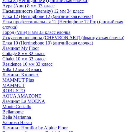
Елка 8 (Herringbone 8) (английская елочка)
Аура (Aura) 8 мм 33 класс
Насыщенность (Intensity) 12 мм 34 класс
Елка 12 (Herringbone 12) (английская елочка)
Елка профессиональная 12 (Herringbone 12 Pro) (английская
елочка)
Город (Ville) 8 мм 33 класс ёлочка
Искусство шеврона (CHEVRON ART) (французская ёлочка)
Елка 10 (Herringbone 10) (английская елочка)
Ламинат My Floor
Cottage 8 мм 32 класс
Chalet 10 мм 33 класс
Residence 10 мм 33 класс
Villa 12 мм 33 класс
Ламинат Kronotex
MAMMUT Plus
MAMMUT
ROBUSTO
AQUA AMAZONE
Ламинат La MOENA
Monte Cristallo
Bellamonte
Bella Marianna
Valoroso Hasan
Ламинат Homflor by Alpine Floor