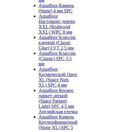
мм
Aquafloor Камень
(Stone) 4 мм SPC
Aquafloor
Настоящее дерево
XXL (Realwood
XXL) WPC 8 мм
Aquafloor Классик
клеевой (Classic
Glue) LVT 2,5 мм
Aquafloor Классик
(Classic) SPC 3,5
мм
Aquafloor
Космический Орех
XL (Space Nuts
XL) SPC 4 мм
Aquafloor Космос
паркет легкий
(Space Parquet
Light) SPC 4,5 мм
Английская елочка
Aquafloor Камень
Крупноформатный
(Stone XL) SPC 5