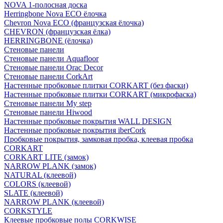
NOVA 1-полосная доска
Herringbone Nova ECO ёлочка
Chevron Nova ECO (французская ёлочка)
CHEVRON (французская ёлка)
HERRINGBONE (ёлочка)
Стеновые панели
Стеновые панели Aquafloor
Стеновые панели Orac Decor
Стеновые панели CorkArt
Настенные пробковые плитки CORKART (без фаски)
Настенные пробковые плитки CORKART (микрофаска)
Стеновые панели My step
Стеновые панели Hiwood
Настенные пробковые покрытия WALL DESIGN
Настенные пробковые покрытия iberCork
Пробковые покрытия, замковая пробка, клеевая пробка
CORKART
CORKART LITE (замок)
NARROW PLANK (замок)
NATURAL (клеевой)
COLORS (клеевой)
SLATE (клеевой)
NARROW PLANK (клеевой)
CORKSTYLE
Клеевые пробковые полы CORKWISE