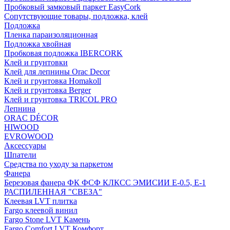
Пробковый замковый паркет EasyCork
Сопутствующие товары, подложка, клей
Подложка
Пленка параизоляционная
Подложка хвойная
Пробковая подложка IBERCORK
Клей и грунтовки
Клей для лепнины Orac Decor
Клей и грунтовка Homakoll
Клей и грунтовка Berger
Клей и грунтовка TRICOL PRO
Лепнина
ORAC DÉCOR
HIWOOD
EVROWOOD
Аксессуары
Шпатели
Средства по уходу за паркетом
Фанера
Березовая фанера ФК ФСФ КЛКСС ЭМИСИИ Е-0.5, Е-1
РАСПИЛЕННАЯ "СВЕЗА"
Клеевая LVT плитка
Fargo клеевой винил
Fargo Stone LVT Камень
Fargo Comfort LVT Комфорт