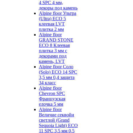
4 SPC 4 мм,
декоры под камень
Alpine floor Ультра
(Ultra) ECO 5
клеевая LVT
плитка 2 мм
Alpine floor
GRAND STONE
ECO 8 Клеевая
плитка 3 мм с
декорами под
камень, LVT
Alpine floor Соло
(Solo) ECO 14 SPC
3,5 мм 0,4 защита
34 класс
Alpine floor
Chevron SPC
Французская
елочка 5 мм
Alpine floor
Величие секвойи
светлой (Grand
Sequoia Light) ECO
11 SPC 3,5 мм 0,5