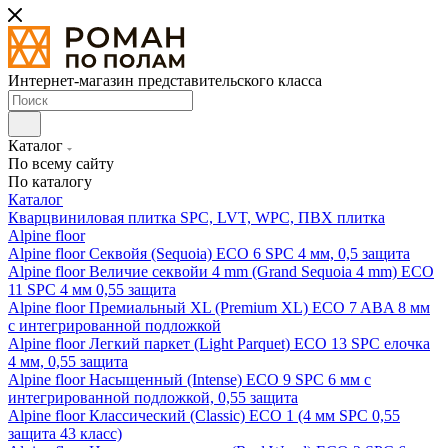
Интернет-магазин представительского класса
Каталог
По всему сайту
По каталогу
Каталог
Кварцвиниловая плитка SPC, LVT, WPC, ПВХ плитка
Alpine floor
Alpine floor Секвойя (Sequoia) ECO 6 SPC 4 мм, 0,5 защита
Alpine floor Величие секвойи 4 mm (Grand Sequoia 4 mm) ECO
11 SPC 4 мм 0,55 защита
Alpine floor Премиальный XL (Premium XL) ECO 7 ABA 8 мм
с интегрированной подложкой
Alpine floor Легкий паркет (Light Parquet) ECO 13 SPC елочка
4 мм, 0,55 защита
Alpine floor Насыщенный (Intense) ECO 9 SPC 6 мм с
интегрированной подложкой, 0,55 защита
Alpine floor Классический (Classic) ECO 1 (4 мм SPC 0,55
защита 43 класс)