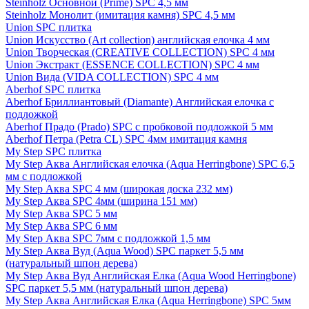
Steinholz Основной (Prime) SPC 4,5 мм
Steinholz Монолит (имитация камня) SPC 4,5 мм
Union SPC плитка
Union Искусство (Art collection) английская елочка 4 мм
Union Творческая (CREATIVE COLLECTION) SPC 4 мм
Union Экстракт (ESSENCE COLLECTION) SPC 4 мм
Union Вида (VIDA COLLECTION) SPC 4 мм
Aberhof SPC плитка
Aberhof Бриллиантовый (Diamante) Английская елочка с
подложкой
Aberhof Прадо (Prado) SPC с пробковой подложкой 5 мм
Aberhof Петра (Petra CL) SPC 4мм имитация камня
My Step SPC плитка
My Step Аква Английская елочка (Aqua Herringbone) SPC 6,5
мм с подложкой
My Step Аква SPC 4 мм (широкая доска 232 мм)
My Step Аква SPC 4мм (ширина 151 мм)
My Step Аква SPC 5 мм
My Step Аква SPC 6 мм
My Step Аква SPC 7мм c подложкой 1,5 мм
My Step Аква Вуд (Aqua Wood) SPC паркет 5,5 мм
(натуральный шпон дерева)
My Step Аква Вуд Английская Елка (Aqua Wood Herringbone)
SPC паркет 5,5 мм (натуральный шпон дерева)
My Step Аква Английская Елка (Aqua Herringbone) SPC 5мм