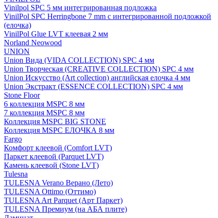
Vinilpol SPC 5 мм интегрированная подложка
VinilPol SPC Herringbone 7 mm с интегрированной подложкой
(елочка)
VinilPol Glue LVT клеевая 2 мм
Norland Neowood
UNION
Union Вида (VIDA COLLECTION) SPC 4 мм
Union Творческая (CREATIVE COLLECTION) SPC 4 мм
Union Искусство (Art collection) английская елочка 4 мм
Union Экстракт (ESSENCE COLLECTION) SPC 4 мм
Stone Floor
6 коллекция MSPC 8 мм
7 коллекция MSPC 8 мм
Коллекция MSPC BIG STONE
Коллекция MSPC ЕЛОЧКА 8 мм
Fargo
Комфорт клеевой (Comfort LVT)
Паркет клеевой (Parquet LVT)
Камень клеевой (Stone LVT)
Tulesna
TULESNA Verano Верано (Лето)
TULESNA Ottimo (Оттимо)
TULESNA Art Parquet (Арт Паркет)
TULESNA Премиум (на АБА плите)
Ламинат