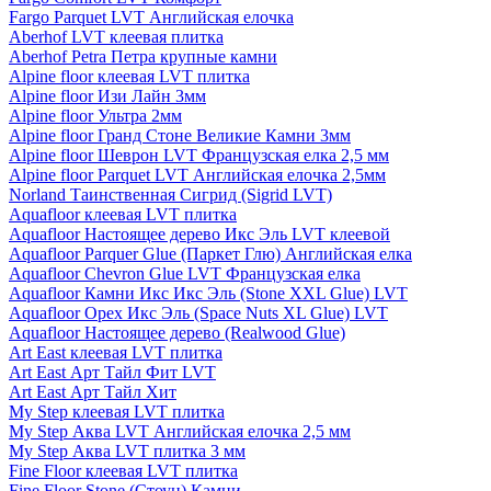
Fargo Parquet LVT Английская елочка
Aberhof LVT клеевая плитка
Aberhof Petra Петра крупные камни
Alpine floor клеевая LVT плитка
Alpine floor Изи Лайн 3мм
Alpine floor Ультра 2мм
Alpine floor Гранд Стоне Великие Камни 3мм
Alpine floor Шеврон LVT Французская елка 2,5 мм
Alpine floor Parquet LVT Английская елочка 2,5мм
Norland Таинственная Сигрид (Sigrid LVT)
Aquafloor клеевая LVT плитка
Aquafloor Настоящее дерево Икс Эль LVT клеевой
Aquafloor Parquer Glue (Паркет Глю) Английская елка
Aquafloor Chevron Glue LVT Французская елка
Aquafloor Камни Икс Икс Эль (Stone XXL Glue) LVT
Aquafloor Орех Икс Эль (Space Nuts XL Glue) LVT
Aquafloor Настоящее дерево (Realwood Glue)
Art East клеевая LVT плитка
Art East Арт Тайл Фит LVT
Art East Арт Тайл Хит
My Step клеевая LVT плитка
My Step Аква LVT Английская елочка 2,5 мм
My Step Аква LVT плитка 3 мм
Fine Floor клеевая LVT плитка
Fine Floor Stone (Стоун) Камни