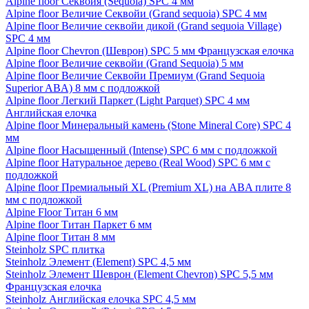
Alpine floor Секвойя (Sequoia) SPC 4 мм
Alpine floor Величие Секвойи (Grand sequoia) SPC 4 мм
Alpine floor Величие секвойи дикой (Grand sequoia Village)
SPC 4 мм
Alpine floor Chevron (Шеврон) SPC 5 мм Французская елочка
Alpine floor Величие секвойи (Grand Sequoia) 5 мм
Alpine floor Величие Секвойи Премиум (Grand Sequoia
Superior ABA) 8 мм с подложкой
Alpine floor Легкий Паркет (Light Parquet) SPC 4 мм
Английская елочка
Alpine floor Минеральный камень (Stone Mineral Core) SPC 4
мм
Alpine floor Насыщенный (Intense) SPC 6 мм с подложкой
Alpine floor Натуральное дерево (Real Wood) SPC 6 мм с
подложкой
Alpine floor Премиальный XL (Premium XL) на ABA плите 8
мм с подложкой
Alpine Floor Титан 6 мм
Alpine floor Титан Паркет 6 мм
Alpine floor Титан 8 мм
Steinholz SPC плитка
Steinholz Элемент (Element) SPC 4,5 мм
Steinholz Элемент Шеврон (Element Chevron) SPC 5,5 мм
Французская елочка
Steinholz Английская елочка SPC 4,5 мм