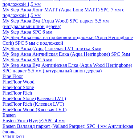
подложкой 1,5 мм
My Step Аква Лонг MATT (Aqua Long MATT) SPC 7 мм с
подложкой 1,5 мм
My Step Аква Вуд (Aqua Wood) SPC паркет 5,5 мм
(натуральный шпон дерева)
My Step Аква SPC 6 мм
My Step Аква елка на пробковой подложке (Aqua Herringbone
Cork) SPC 5 мм с подложкой
My Step Аква (Aqua) клеевая LVT плитка 3 мм
My Step Аква Английская Елка (Aqua Herringbone) SPC 5мм
My Step Аква SPC 5 мм
My Step Аква Вуд Английская Елка (Aqua Wood Herringbone)
SPC паркет 5,5 мм (натуральный шпон дерева)
Fine Floor
FineFloor Wood
FineFloor Stone
FineFloor Rich
FineFloor Stone (Клеевая LVT)
FineFloor Rich (Клеевая LVT)
FineFloor Wood (Клеевая LVT)
Ensten
Ensten Уют (Hygge) SPC 4 мм
Ensten Валланд паркет (Valland Parquet) SPC 4 мм Английская
ёлочка
VINILPOL