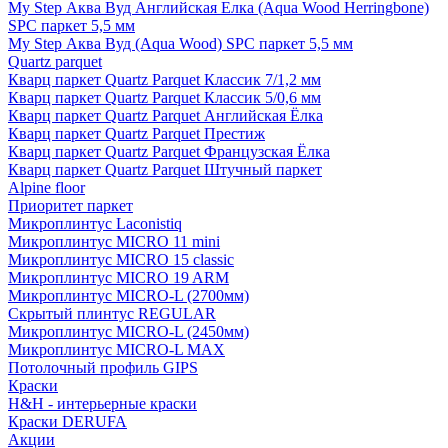
My Step Аква Вуд Английская Елка (Aqua Wood Herringbone)
SPC паркет 5,5 мм
My Step Аква Вуд (Aqua Wood) SPC паркет 5,5 мм
Quartz parquet
Кварц паркет Quartz Parquet Классик 7/1,2 мм
Кварц паркет Quartz Parquet Классик 5/0,6 мм
Кварц паркет Quartz Parquet Английская Ёлка
Кварц паркет Quartz Parquet Престиж
Кварц паркет Quartz Parquet Французская Ёлка
Кварц паркет Quartz Parquet Штучный паркет
Alpine floor
Приоритет паркет
Микроплинтус Laconistiq
Микроплинтус MICRO 11 mini
Микроплинтус MICRO 15 classic
Микроплинтус MICRO 19 ARM
Микроплинтус MICRO-L (2700мм)
Скрытый плинтус REGULAR
Микроплинтус MICRO-L (2450мм)
Микроплинтус MICRO-L MAX
Потолочный профиль GIPS
Краски
H&H - интерьерные краски
Краски DERUFA
Акции