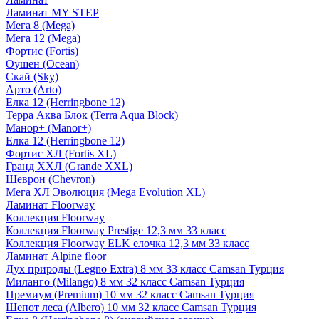
Ламинат MY STEP
Мега 8 (Mega)
Мега 12 (Mega)
Фортис (Fortis)
Оушен (Ocean)
Скай (Sky)
Арто (Arto)
Елка 12 (Herringbone 12)
Терра Аква Блок (Terra Aqua Block)
Манор+ (Manor+)
Елка 12 (Herringbone 12)
Фортис ХЛ (Fortis XL)
Гранд ХХЛ (Grande XXL)
Шеврон (Chevron)
Мега ХЛ Эволюция (Mega Evolution XL)
Ламинат Floorway
Коллекция Floorway
Коллекция Floorway Prestige 12,3 мм 33 класс
Коллекция Floorway ELK елочка 12,3 мм 33 класс
Ламинат Alpine floor
Дух природы (Legno Extra) 8 мм 33 класс Camsan Турция
Миланго (Milango) 8 мм 32 класс Camsan Турция
Премиум (Premium) 10 мм 32 класс Camsan Турция
Шепот леса (Albero) 10 мм 32 класс Camsan Турция