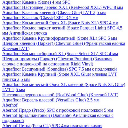
Aquafloor Камень (Stone) 4 мм SPC
Aquafloor Настоящее дерево XXL (Realwood XXL) WPC 8 мм
Aquafloor Классик клеевой (Classic Glue) LVT 2,5 мм
Aquafloor Классик (Classic) SPC 3,5 мм
Aquafloor Космический Орех XL (Space Nuts XL) SPC 4 мм
Aquafloor Космос паркет легкий (Space Parquet Light) SPC 4,5
мм Английская елочка
Aquafloor Камень Крупноформатный (Stone XL) SPC 5 мм
Шеврон клеевой (Паркет) (Chevron Glue) (Французская елочка
Клеевая LVT)
Aquafloor Космос отборный XL (Space Select XL) SPC 4 мм
Шеврон премиум (Паркет) (Chevron Premium) (Замковая
елочка с подложкой на основании Rigid Vinyl)
Aquafloor Бесшумный (Soundless) SPC 7,5 мм с подложкой
Aquafloor Камень Крупный (Stone XXL Glue) клеевая LVT
плитка 2,5 мм
Aquafloor Космический Орех XL клеевой (Space Nuts XL Glue)
LVT 2,5 мм
Настоящее дерево клеевой (RealWood Glue) (Клеевой LVT)
Aquafloor Версаль клеевой (Versailles Glue) 2,5 мм
Aberhof
Aberhof Прадо (Prado) SPC с пробковой подложкой 5 мм
Aberhof Бриллиантовый (Diamante) Английская елочка с
подложкой
Aberhof Петра (Petra CL) SPC 4мм имитация камня