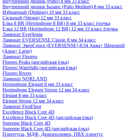
Внутренний дворик (Patio) 8 мм 33 класс
Внутренний дворик Баланс (Patio Medium) 8 мм 33 класс
Избранный (Distingo) 10 мм 33 класс
Сильный (Strong) 12 мм 33 класс
Елка 8 BR (Herringbone 8 BR) 8 мм 33 класс ёлочка
Елка 12 BR (Herringbone 12 BR) 12 мм 33 класс ёлочка
Ламинат EverSense
Ламинат EVERSENSE Classic 8 мм 34 класс
Ламинат ЭверСенсе (EVERSENSE) 8/34 Аква+ Широкий
(Aqua+ Large)
Ламинат Flooreo
Flooreo Peaks (английская ёлка)
Flooreo Waterfalls (английская ёлка)
Flooreo Rivers
Ламинат NORLAND
Herringbone Elegant 8 мм 33 класс
Herringbone Elegant Strong 12 мм 34 класс
Elegant 8 мм 33 класс
Elegant Strong 12 мм 34 класс
Ламинат FirstFloor
Excellence Black Core 4D
Excellence Black Core 4D (английская ёлка)
Supreme Black Core 4D
Supreme Black Core 4D (английская ёлка)
Плинтусы, МДФ, Дюрополимер, ПВХ плинтус