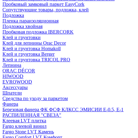
Пробковый замковый паркет EasyCork
Сопутствующие товары, подложка, клей
Подложка
Пленка параизоляционная
Подложка хвойная
Пробковая подложка IBERCORK
Клей и грунтовки
Клей для лепнины Orac Decor
Клей и грунтовка Homakoll
Клей и грунтовка Berger
Клей и грунтовка TRICOL PRO
Лепнина
ORAC DÉCOR
HIWOOD
EVROWOOD
Аксессуары
Шпатели
Средства по уходу за паркетом
Фанера
Березовая фанера ФК ФСФ КЛКСС ЭМИСИИ Е-0.5, Е-1
РАСПИЛЕННАЯ "СВЕЗА"
Клеевая LVT плитка
Fargo клеевой винил
Fargo Stone LVT Камень
Fargo Comfort LVT Комфорт