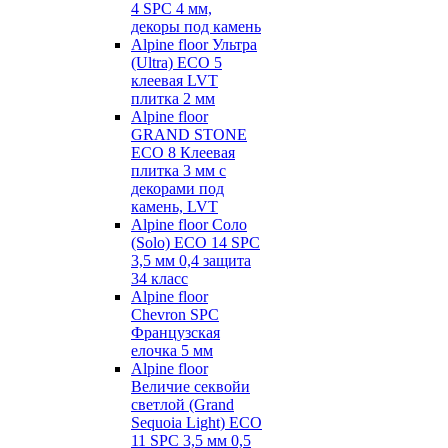
4 SPC 4 мм,
декоры под камень
Alpine floor Ультра
(Ultra) ECO 5
клеевая LVT
плитка 2 мм
Alpine floor
GRAND STONE
ECO 8 Клеевая
плитка 3 мм с
декорами под
камень, LVT
Alpine floor Соло
(Solo) ECO 14 SPC
3,5 мм 0,4 защита
34 класс
Alpine floor
Chevron SPC
Французская
елочка 5 мм
Alpine floor
Величие секвойи
светлой (Grand
Sequoia Light) ECO
11 SPC 3,5 мм 0,5