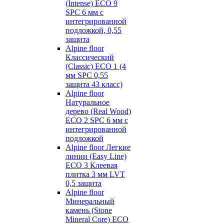
(Intense) ECO 9
SPC 6 мм с
интегрированной
подложкой, 0,55
защита
Alpine floor
Классический
(Classic) ECO 1 (4
мм SPC 0,55
защита 43 класс)
Alpine floor
Натуральное
дерево (Real Wood)
ECO 2 SPC 6 мм с
интегрированной
подложкой
Alpine floor Легкие
линии (Easy Line)
ECO 3 Клеевая
плитка 3 мм LVT
0,5 защита
Alpine floor
Минеральный
камень (Stone
Mineral Core) ECO