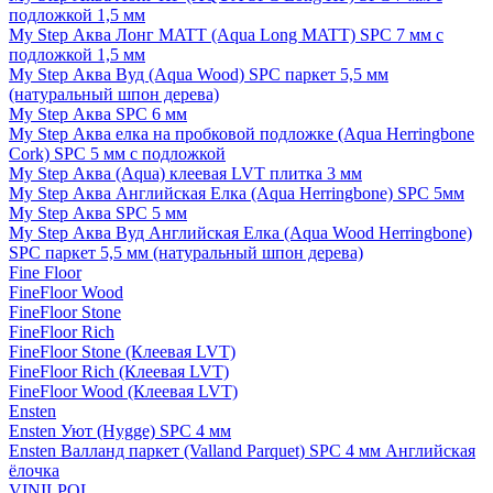
подложкой 1,5 мм
My Step Аква Лонг MATT (Aqua Long MATT) SPC 7 мм с
подложкой 1,5 мм
My Step Аква Вуд (Aqua Wood) SPC паркет 5,5 мм
(натуральный шпон дерева)
My Step Аква SPC 6 мм
My Step Аква елка на пробковой подложке (Aqua Herringbone
Cork) SPC 5 мм с подложкой
My Step Аква (Aqua) клеевая LVT плитка 3 мм
My Step Аква Английская Елка (Aqua Herringbone) SPC 5мм
My Step Аква SPC 5 мм
My Step Аква Вуд Английская Елка (Aqua Wood Herringbone)
SPC паркет 5,5 мм (натуральный шпон дерева)
Fine Floor
FineFloor Wood
FineFloor Stone
FineFloor Rich
FineFloor Stone (Клеевая LVT)
FineFloor Rich (Клеевая LVT)
FineFloor Wood (Клеевая LVT)
Ensten
Ensten Уют (Hygge) SPC 4 мм
Ensten Валланд паркет (Valland Parquet) SPC 4 мм Английская
ёлочка
VINILPOL