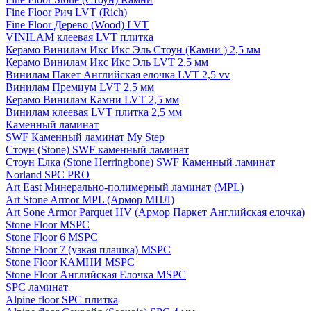
Fine Floor Рич LVT (Rich)
Fine Floor Дерево (Wood) LVT
VINILAM клеевая LVT плитка
Керамо Винилам Икс Икс Эль Стоун (Камни ) 2,5 мм
Керамо Винилам Икс Икс Эль LVT 2,5 мм
Винилам Пакет Английская елочка LVT 2,5 vv
Винилам Премиум LVT 2,5 мм
Керамо Винилам Камни LVT 2,5 мм
Винилам клеевая LVT плитка 2,5 мм
Каменный ламинат
SWF Каменный ламинат My Step
Стоун (Stone) SWF каменный ламинат
Стоун Елка (Stone Herringbone) SWF Каменный ламинат
Norland SPC PRO
Art East Минерально-полимерный ламинат (MPL)
Art Stone Armor MPL (Армор МПЛ)
Art Sone Armor Parquet HV (Армор Паркет Английская елочка)
Stone Floor MSPC
Stone Floor 6 MSPC
Stone Floor 7 (узкая плашка) MSPC
Stone Floor КАМНИ MSPC
Stone Floor Английская Елочка MSPC
SPC ламинат
Alpine floor SPC плитка