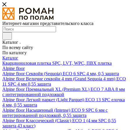
Интернет-магазин представительского класса
Каталог
По всему сайту
По каталогу
Каталог
Кварцвиниловая плитка SPC, LVT, WPC, ПВХ плитка
Alpine floor
Alpine floor Секвойя (Sequoia) ECO 6 SPC 4 мм, 0,5 защита
Alpine floor Величие секвойи 4 mm (Grand Sequoia 4 mm) ECO
11 SPC 4 мм 0,55 защита
Alpine floor Премиальный XL (Premium XL) ECO 7 ABA 8 мм
с интегрированной подложкой
Alpine floor Легкий паркет (Light Parquet) ECO 13 SPC елочка
4 мм, 0,55 защита
Alpine floor Насыщенный (Intense) ECO 9 SPC 6 мм с
интегрированной подложкой, 0,55 защита
Alpine floor Классический (Classic) ECO 1 (4 мм SPC 0,55
защита 43 класс)