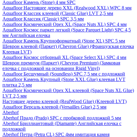
Aquafloor Камень (Stone) 4 мм SPC
Aquafloor Настоящее дерево XXL (Realwood XXL) WPC 8 мм
Aquafloor Классик клеевой (Classic Glue) LVT 2,5 мм
Aquafloor Классик (Classic) SPC 3,5 мм
Aquafloor Космический Орех XL (Space Nuts XL) SPC 4 мм
Aquafloor Космос паркет легкий (Space Parquet Light) SPC 4,5
мм Английская елочка
Aquafloor Камень Крупноформатный (Stone XL) SPC 5 мм
Шеврон клеевой (Паркет) (Chevron Glue) (Французская елочка
Клеевая LVT)
Aquafloor Космос отборный XL (Space Select XL) SPC 4 мм
Шеврон премиум (Паркет) (Chevron Premium) (Замковая
елочка с подложкой на основании Rigid Vinyl)
Aquafloor Бесшумный (Soundless) SPC 7,5 мм с подложкой
Aquafloor Камень Крупный (Stone XXL Glue) клеевая LVT
плитка 2,5 мм
Aquafloor Космический Орех XL клеевой (Space Nuts XL Glue)
LVT 2,5 мм
Настоящее дерево клеевой (RealWood Glue) (Клеевой LVT)
Aquafloor Версаль клеевой (Versailles Glue) 2,5 мм
Aberhof
Aberhof Прадо (Prado) SPC с пробковой подложкой 5 мм
Aberhof Бриллиантовый (Diamante) Английская елочка с
подложкой
Aberhof Петра (Petra CL) SPC 4мм имитация камня