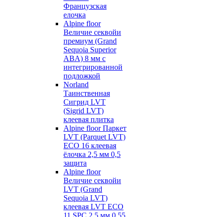
Французская
елочка
Alpine floor
Величие секвойи
премиум (Grand
Sequoia Superior
ABA) 8 мм с
интегрированной
подложкой
Norland
Таинственная
Сигрид LVT
(Sigrid LVT)
клеевая плитка
Alpine floor Паркет
LVT (Parquet LVT)
ECO 16 клеевая
ёлочка 2,5 мм 0,5
защита
Alpine floor
Величие секвойи
LVT (Grand
Sequoia LVT)
клеевая LVT ECO
11 SPC 2,5 мм 0,55