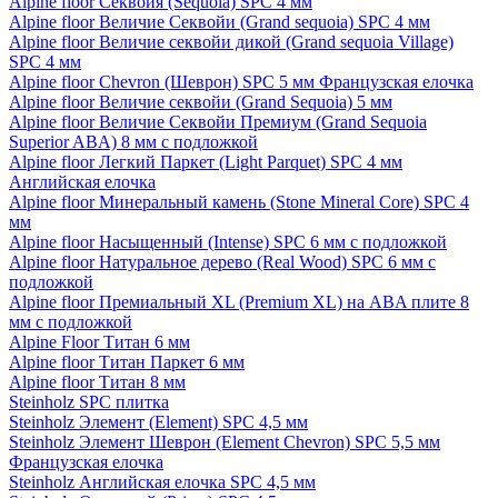
Alpine floor Секвойя (Sequoia) SPC 4 мм
Alpine floor Величие Секвойи (Grand sequoia) SPC 4 мм
Alpine floor Величие секвойи дикой (Grand sequoia Village)
SPC 4 мм
Alpine floor Chevron (Шеврон) SPC 5 мм Французская елочка
Alpine floor Величие секвойи (Grand Sequoia) 5 мм
Alpine floor Величие Секвойи Премиум (Grand Sequoia
Superior ABA) 8 мм с подложкой
Alpine floor Легкий Паркет (Light Parquet) SPC 4 мм
Английская елочка
Alpine floor Минеральный камень (Stone Mineral Core) SPC 4
мм
Alpine floor Насыщенный (Intense) SPC 6 мм с подложкой
Alpine floor Натуральное дерево (Real Wood) SPC 6 мм с
подложкой
Alpine floor Премиальный XL (Premium XL) на ABA плите 8
мм с подложкой
Alpine Floor Титан 6 мм
Alpine floor Титан Паркет 6 мм
Alpine floor Титан 8 мм
Steinholz SPC плитка
Steinholz Элемент (Element) SPC 4,5 мм
Steinholz Элемент Шеврон (Element Chevron) SPC 5,5 мм
Французская елочка
Steinholz Английская елочка SPC 4,5 мм