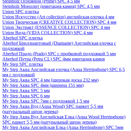
Steinholz Основной (Prime) SPC 4,5 мм
Steinholz Монолит (имитация камня) SPC 4,5 мм
Union SPC плитка
Union Искусство (Art collection) английская елочка 4 мм
Union Творческая (CREATIVE COLLECTION) SPC 4 мм
Union Экстракт (ESSENCE COLLECTION) SPC 4 мм
Union Вида (VIDA COLLECTION) SPC 4 мм
Aberhof SPC плитка
Aberhof Бриллиантовый (Diamante) Английская елочка с
подложкой
Aberhof Прадо (Prado) SPC с пробковой подложкой 5 мм
Aberhof Петра (Petra CL) SPC 4мм имитация камня
My Step SPC плитка
My Step Аква Английская елочка (Aqua Herringbone) SPC 6,5
мм с подложкой
My Step Аква SPC 4 мм (широкая доска 232 мм)
My Step Аква SPC 4мм (ширина 151 мм)
My Step Аква SPC 5 мм
My Step Аква SPC 6 мм
My Step Аква SPC 7мм c подложкой 1,5 мм
My Step Аква Вуд (Aqua Wood) SPC паркет 5,5 мм
(натуральный шпон дерева)
My Step Аква Вуд Английская Елка (Aqua Wood Herringbone)
SPC паркет 5,5 мм (натуральный шпон дерева)
My Step Аква Английская Елка (Aqua Herringbone) SPC 5мм