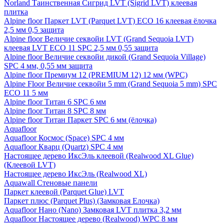
Norland Таинственная Сигрид LVT (Sigrid LVT) клеевая
плитка
Alpine floor Паркет LVT (Parquet LVT) ECO 16 клеевая ёлочка
2,5 мм 0,5 защита
Alpine floor Величие секвойи LVT (Grand Sequoia LVT)
клеевая LVT ECO 11 SPC 2,5 мм 0,55 защита
Alpine floor Величие секвойи дикой (Grand Sequoia Village)
SPC 4 мм, 0,55 мм защита
Alpine floor Премиум 12 (PREMIUM 12) 12 мм (WPC)
Alpine Floor Величие секвойи 5 mm (Grand Sequoia 5 mm) SPC
ECO 11 5 мм
Alpine floor Титан 6 SPC 6 мм
Alpine floor Титан 8 SPC 8 мм
Alpine floor Титан Паркет SPC 6 мм (ёлочка)
Aquafloor
Aquafloor Космос (Space) SPC 4 мм
Aquafloor Кварц (Quartz) SPC 4 мм
Настоящее дерево ИксЭль клеевой (Realwood XL Glue)
(Клеевой LVT)
Настоящее дерево ИксЭль (Realwood XL)
Aquawall Стеновые панели
Паркет клеевой (Parquet Glue) LVT
Паркет плюс (Parquet Plus) (Замковая Елочка)
Aquafloor Нано (Nano) Замковая LVT плитка 3,2 мм
Aquafloor Настоящее дерево (Realwood) WPC 8 мм