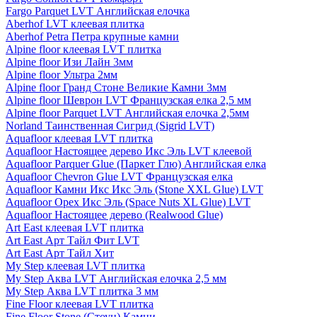
Fargo Parquet LVT Английская елочка
Aberhof LVT клеевая плитка
Aberhof Petra Петра крупные камни
Alpine floor клеевая LVT плитка
Alpine floor Изи Лайн 3мм
Alpine floor Ультра 2мм
Alpine floor Гранд Стоне Великие Камни 3мм
Alpine floor Шеврон LVT Французская елка 2,5 мм
Alpine floor Parquet LVT Английская елочка 2,5мм
Norland Таинственная Сигрид (Sigrid LVT)
Aquafloor клеевая LVT плитка
Aquafloor Настоящее дерево Икс Эль LVT клеевой
Aquafloor Parquer Glue (Паркет Глю) Английская елка
Aquafloor Chevron Glue LVT Французская елка
Aquafloor Камни Икс Икс Эль (Stone XXL Glue) LVT
Aquafloor Орех Икс Эль (Space Nuts XL Glue) LVT
Aquafloor Настоящее дерево (Realwood Glue)
Art East клеевая LVT плитка
Art East Арт Тайл Фит LVT
Art East Арт Тайл Хит
My Step клеевая LVT плитка
My Step Аква LVT Английская елочка 2,5 мм
My Step Аква LVT плитка 3 мм
Fine Floor клеевая LVT плитка
Fine Floor Stone (Стоун) Камни