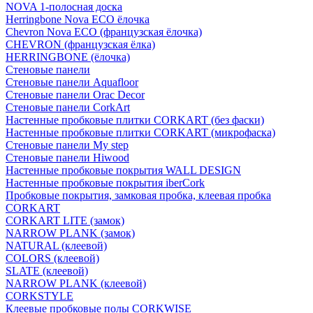
NOVA 1-полосная доска
Herringbone Nova ECO ёлочка
Chevron Nova ECO (французская ёлочка)
CHEVRON (французская ёлка)
HERRINGBONE (ёлочка)
Стеновые панели
Стеновые панели Aquafloor
Стеновые панели Orac Decor
Стеновые панели CorkArt
Настенные пробковые плитки CORKART (без фаски)
Настенные пробковые плитки CORKART (микрофаска)
Стеновые панели My step
Стеновые панели Hiwood
Настенные пробковые покрытия WALL DESIGN
Настенные пробковые покрытия iberCork
Пробковые покрытия, замковая пробка, клеевая пробка
CORKART
CORKART LITE (замок)
NARROW PLANK (замок)
NATURAL (клеевой)
COLORS (клеевой)
SLATE (клеевой)
NARROW PLANK (клеевой)
CORKSTYLE
Клеевые пробковые полы CORKWISE