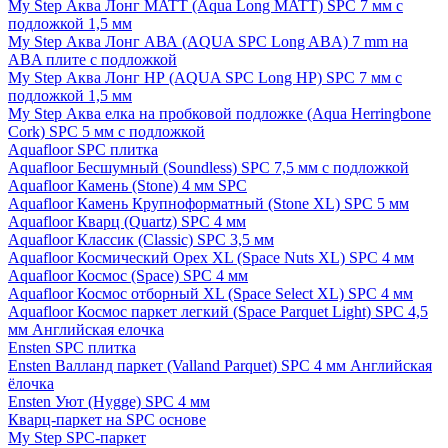
My Step Аква Лонг MATT (Aqua Long MATT) SPC 7 мм с
подложкой 1,5 мм
My Step Аква Лонг АВА (AQUA SPC Long ABA) 7 mm на
ABA плите с подложкой
My Step Аква Лонг НР (AQUA SPC Long HP) SPC 7 мм с
подложкой 1,5 мм
My Step Аква елка на пробковой подложке (Aqua Herringbone
Cork) SPC 5 мм с подложкой
Aquafloor SPC плитка
Aquafloor Бесшумный (Soundless) SPC 7,5 мм с подложкой
Aquafloor Камень (Stone) 4 мм SPC
Aquafloor Камень Крупноформатный (Stone XL) SPC 5 мм
Aquafloor Кварц (Quartz) SPC 4 мм
Aquafloor Классик (Classic) SPC 3,5 мм
Aquafloor Космический Орех XL (Space Nuts XL) SPC 4 мм
Aquafloor Космос (Space) SPC 4 мм
Aquafloor Космос отборный XL (Space Select XL) SPC 4 мм
Aquafloor Космос паркет легкий (Space Parquet Light) SPC 4,5
мм Английская елочка
Ensten SPC плитка
Ensten Валланд паркет (Valland Parquet) SPC 4 мм Английская
ёлочка
Ensten Уют (Hygge) SPC 4 мм
Кварц-паркет на SPC основе
My Step SPC-паркет