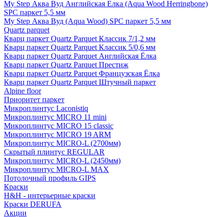
My Step Аква Вуд Английская Елка (Aqua Wood Herringbone)
SPC паркет 5,5 мм
My Step Аква Вуд (Aqua Wood) SPC паркет 5,5 мм
Quartz parquet
Кварц паркет Quartz Parquet Классик 7/1,2 мм
Кварц паркет Quartz Parquet Классик 5/0,6 мм
Кварц паркет Quartz Parquet Английская Ёлка
Кварц паркет Quartz Parquet Престиж
Кварц паркет Quartz Parquet Французская Ёлка
Кварц паркет Quartz Parquet Штучный паркет
Alpine floor
Приоритет паркет
Микроплинтус Laconistiq
Микроплинтус MICRO 11 mini
Микроплинтус MICRO 15 classic
Микроплинтус MICRO 19 ARM
Микроплинтус MICRO-L (2700мм)
Скрытый плинтус REGULAR
Микроплинтус MICRO-L (2450мм)
Микроплинтус MICRO-L MAX
Потолочный профиль GIPS
Краски
H&H - интерьерные краски
Краски DERUFA
Акции