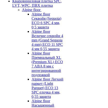
Кварцвиниловая плитка SPC,
LVT, WPC, ПВХ плитка
Alpine floor
Alpine floor
Секвойя (Sequoia)
ECO 6 SPC 4 мм,
0,5 защита
Alpine floor
Величие секвойи 4
mm (Grand Sequoia
4 mm) ECO 11 SPC
4 мм 0,55 защита
Alpine floor
Премиальный XL
(Premium XL) ECO
7 ABA 8 мм с
интегрированной
подложкой
Alpine floor Легкий
паркет (Light
Parquet) ECO 13
SPC елочка 4 мм,
0,55 защита
Alpine floor
Насыщенный