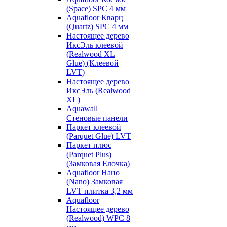
(Space) SPC 4 мм
Aquafloor Кварц
(Quartz) SPC 4 мм
Настоящее дерево
ИксЭль клеевой
(Realwood XL
Glue) (Клеевой
LVT)
Настоящее дерево
ИксЭль (Realwood
XL)
Aquawall
Стеновые панели
Паркет клеевой
(Parquet Glue) LVT
Паркет плюс
(Parquet Plus)
(Замковая Елочка)
Aquafloor Нано
(Nano) Замковая
LVT плитка 3,2 мм
Aquafloor
Настоящее дерево
(Realwood) WPC 8