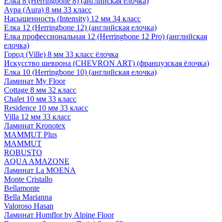
Елка 8 (Herringbone 8) (английская елочка)
Аура (Aura) 8 мм 33 класс
Насыщенность (Intensity) 12 мм 34 класс
Елка 12 (Herringbone 12) (английская елочка)
Елка профессиональная 12 (Herringbone 12 Pro) (английская
елочка)
Город (Ville) 8 мм 33 класс ёлочка
Искусство шеврона (CHEVRON ART) (французская ёлочка)
Елка 10 (Herringbone 10) (английская елочка)
Ламинат My Floor
Cottage 8 мм 32 класс
Chalet 10 мм 33 класс
Residence 10 мм 33 класс
Villa 12 мм 33 класс
Ламинат Kronotex
MAMMUT Plus
MAMMUT
ROBUSTO
AQUA AMAZONE
Ламинат La MOENA
Monte Cristallo
Bellamonte
Bella Marianna
Valoroso Hasan
Ламинат Homflor by Alpine Floor