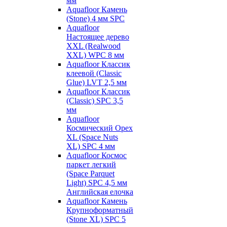
мм
Aquafloor Камень
(Stone) 4 мм SPC
Aquafloor
Настоящее дерево
XXL (Realwood
XXL) WPC 8 мм
Aquafloor Классик
клеевой (Classic
Glue) LVT 2,5 мм
Aquafloor Классик
(Classic) SPC 3,5
мм
Aquafloor
Космический Орех
XL (Space Nuts
XL) SPC 4 мм
Aquafloor Космос
паркет легкий
(Space Parquet
Light) SPC 4,5 мм
Английская елочка
Aquafloor Камень
Крупноформатный
(Stone XL) SPC 5