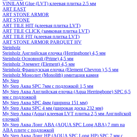
VINILAM Glue (LVT) клеевая плитка 2.5 мм
ART EAST
ART STONE ARMOR
ART STONE
ART TILE HIT (клеевая плитка LVT)
ART TILE CLICK (замковая плитка LVT)
ART TILE FIT (клеевая плитка LVT)
ART STONE ARMOR PARQUET HV
Steinholz
Steinholz Английская елочка (Herringbone) 4,5 мм
Steinholz Основной (Prime) 4,5 мм
Steinholz Элемент (Element) 4,5 мм
Steinholz Французская елочка (Element Chevron ) 5,5 мм
Steinholz Монолит (Monolith) имитация камня
My Step
My Step Аква SPC 7мм c подложкой 1,5 мм
My Step Аква Английская елочка (Aqua Herringbone) SPC 6,5
мм с подложкой
My Step Аква SPC 4мм (ширина 151 мм)
My Step Аква SPC 4 мм (широкая доска 232 мм)
My Step Аква (Aqua) клеевая LVT плитка 2,5 мм Английской
елочкой
My Step Аква Лонг АВА (AQUA SPC Long ABA) 7 mm на
ABA плите с подложкой
My Step Аква Лонг НР (AQUA SPC Long HP) SPC 7 мм с