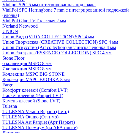
Vinilpol SPC 5 мм интегрированная подложка
VinilPol SPC Herringbone 7 mm с интегрированной подложкой
(елочка)
VinilPol Glue LVT клеевая 2 мм
Norland Neowood
UNION
Union Вида (VIDA COLLECTION) SPC 4 мм
Union Творческая (CREATIVE COLLECTION) SPC 4 мм
Union Искусство (Art collection) английская елочка 4 мм
Union Экстракт (ESSENCE COLLECTION) SPC 4 мм
Stone Floor
6 коллекция MSPC 8 мм
7 коллекция MSPC 8 мм
Коллекция MSPC BIG STONE
Коллекция MSPC ЕЛОЧКА 8 мм
Fargo
Комфорт клеевой (Comfort LVT)
Паркет клеевой (Parquet LVT)
Камень клеевой (Stone LVT)
Tulesna
TULESNA Verano Верано (Лето)
TULESNA Ottimo (Оттимо)
TULESNA Art Parquet (Арт Паркет)
TULESNA Премиум (на АБА плите)
Ламинат