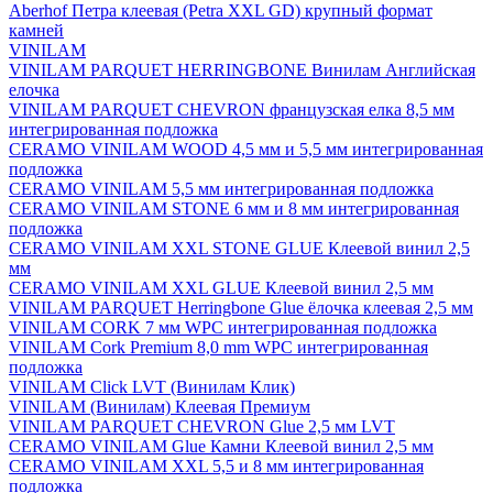
Aberhof Петра клеевая (Petra XXL GD) крупный формат
камней
VINILAM
VINILAM PARQUET HERRINGBONE Винилам Английская
елочка
VINILAM PARQUET CHEVRON французская елка 8,5 мм
интегрированная подложка
CERAMO VINILAM WOOD 4,5 мм и 5,5 мм интегрированная
подложка
CERAMO VINILAM 5,5 мм интегрированная подложка
CERAMO VINILAM STONE 6 мм и 8 мм интегрированная
подложка
CERAMO VINILAM XXL STONE GLUE Клеевой винил 2,5
мм
CERAMO VINILAM XXL GLUE Клеевой винил 2,5 мм
VINILAM PARQUET Herringbone Glue ёлочка клеевая 2,5 мм
VINILAM CORK 7 мм WPC интегрированная подложка
VINILAM Cork Premium 8,0 mm WPC интегрированная
подложка
VINILAM Click LVT (Винилам Клик)
VINILAM (Винилам) Клеевая Премиум
VINILAM PARQUET CHEVRON Glue 2,5 мм LVT
CERAMO VINILAM Glue Камни Клеевой винил 2,5 мм
CERAMO VINILAM XXL 5,5 и 8 мм интегрированная
подложка