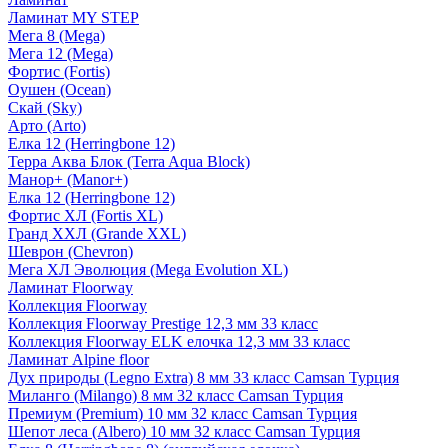
Ламинат MY STEP
Мега 8 (Mega)
Мега 12 (Mega)
Фортис (Fortis)
Оушен (Ocean)
Скай (Sky)
Арто (Arto)
Елка 12 (Herringbone 12)
Терра Аква Блок (Terra Aqua Block)
Манор+ (Manor+)
Елка 12 (Herringbone 12)
Фортис ХЛ (Fortis XL)
Гранд ХХЛ (Grande XXL)
Шеврон (Chevron)
Мега ХЛ Эволюция (Mega Evolution XL)
Ламинат Floorway
Коллекция Floorway
Коллекция Floorway Prestige 12,3 мм 33 класс
Коллекция Floorway ELK елочка 12,3 мм 33 класс
Ламинат Alpine floor
Дух природы (Legno Extra) 8 мм 33 класс Camsan Турция
Миланго (Milango) 8 мм 32 класс Camsan Турция
Премиум (Premium) 10 мм 32 класс Camsan Турция
Шепот леса (Albero) 10 мм 32 класс Camsan Турция