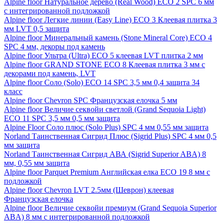
Alpine floor Натуральное дерево (Real Wood) ECO 2 SPC 6 мм
с интегрированной подложкой
Alpine floor Легкие линии (Easy Line) ECO 3 Клеевая плитка 3
мм LVT 0,5 защита
Alpine floor Минеральный камень (Stone Mineral Core) ECO 4
SPC 4 мм, декоры под камень
Alpine floor Ультра (Ultra) ECO 5 клеевая LVT плитка 2 мм
Alpine floor GRAND STONE ECO 8 Клеевая плитка 3 мм с
декорами под камень, LVT
Alpine floor Соло (Solo) ECO 14 SPC 3,5 мм 0,4 защита 34
класс
Alpine floor Chevron SPC Французская елочка 5 мм
Alpine floor Величие секвойи светлой (Grand Sequoia Light)
ECO 11 SPC 3,5 мм 0,5 мм защита
Alpine Floor Соло плюс (Solo Plus) SPC 4 мм 0,55 мм защита
Norland Таинственная Сигрид Плюс (Sigrid Plus) SPC 4 мм 0,5
мм защита
Norland Таинственная Сигрид АВА (Sigrid Superior ABA) 8
мм, 0,55 мм защита
Alpine floor Parquet Premium Английская елка ECO 19 8 мм с
подложкой
Alpine floor Chevron LVT 2.5мм (Шеврон) клеевая
Французская елочка
Alpine floor Величие секвойи премиум (Grand Sequoia Superior
ABA) 8 мм с интегрированной подложкой