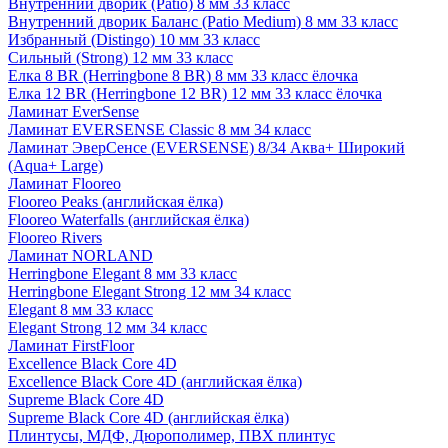
Внутренний дворик (Patio) 8 мм 33 класс
Внутренний дворик Баланс (Patio Medium) 8 мм 33 класс
Избранный (Distingo) 10 мм 33 класс
Сильный (Strong) 12 мм 33 класс
Елка 8 BR (Herringbone 8 BR) 8 мм 33 класс ёлочка
Елка 12 BR (Herringbone 12 BR) 12 мм 33 класс ёлочка
Ламинат EverSense
Ламинат EVERSENSE Classic 8 мм 34 класс
Ламинат ЭверСенсе (EVERSENSE) 8/34 Аква+ Широкий
(Aqua+ Large)
Ламинат Flooreo
Flooreo Peaks (английская ёлка)
Flooreo Waterfalls (английская ёлка)
Flooreo Rivers
Ламинат NORLAND
Herringbone Elegant 8 мм 33 класс
Herringbone Elegant Strong 12 мм 34 класс
Elegant 8 мм 33 класс
Elegant Strong 12 мм 34 класс
Ламинат FirstFloor
Excellence Black Core 4D
Excellence Black Core 4D (английская ёлка)
Supreme Black Core 4D
Supreme Black Core 4D (английская ёлка)
Плинтусы, МДФ, Дюрополимер, ПВХ плинтус