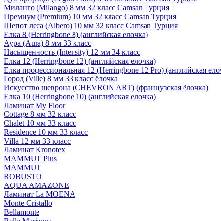
Миланго (Milango) 8 мм 32 класс Camsan Турция
Премиум (Premium) 10 мм 32 класс Camsan Турция
Шепот леса (Albero) 10 мм 32 класс Camsan Турция
Елка 8 (Herringbone 8) (английская елочка)
Аура (Aura) 8 мм 33 класс
Насыщенность (Intensity) 12 мм 34 класс
Елка 12 (Herringbone 12) (английская елочка)
Елка профессиональная 12 (Herringbone 12 Pro) (английская ело
Город (Ville) 8 мм 33 класс ёлочка
Искусство шеврона (CHEVRON ART) (французская ёлочка)
Елка 10 (Herringbone 10) (английская елочка)
Ламинат My Floor
Cottage 8 мм 32 класс
Chalet 10 мм 33 класс
Residence 10 мм 33 класс
Villa 12 мм 33 класс
Ламинат Kronotex
MAMMUT Plus
MAMMUT
ROBUSTO
AQUA AMAZONE
Ламинат La MOENA
Monte Cristallo
Bellamonte
Bella Marianna