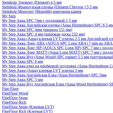
Steinholz Элемент (Element) 4,5 мм
Steinholz Французская елочка (Element Chevron ) 5,5 мм
Steinholz Монолит (Monolith) имитация камня
My Step
My Step Аква SPC 7мм c подложкой 1,5 мм
My Step Аква Английская елочка (Aqua Herringbone) SPC 6,5 м
My Step Аква SPC 4мм (ширина 151 мм)
My Step Аква SPC 4 мм (широкая доска 232 мм)
My Step Аква (Aqua) клеевая LVT плитка 2,5 мм Английской е
My Step Аква Лонг АВА (AQUA SPC Long ABA) 7 mm на ABA 
My Step Аква Лонг НР (AQUA SPC Long HP) SPC 7 мм с подло
My Step Аква Лонг MATT (Aqua Long MATT) SPC 7 мм с подло
My Step Аква Вуд (Aqua Wood) SPC паркет 5,5 мм (натуральны
My Step Аква SPC 6 мм
My Step Аква елка на пробковой подложке (Aqua Herringbone C
My Step Аква (Aqua) клеевая LVT плитка 3 мм
My Step Аква Английская Елка (Aqua Herringbone) SPC 5мм
My Step Аква SPC 5 мм
My Step Аква Вуд Английская Елка (Aqua Wood Herringbone) S
Fine Floor
FineFloor Wood
FineFloor Stone
FineFloor Rich
FineFloor Stone (Клеевая LVT)
FineFloor Rich (Клеевая LVT)