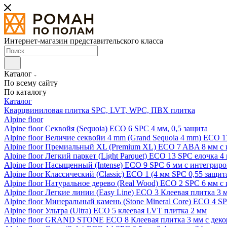
Интернет-магазин представительского класса
Каталог
По всему сайту
По каталогу
Каталог
Кварцвиниловая плитка SPC, LVT, WPC, ПВХ плитка
Alpine floor
Alpine floor Секвойя (Sequoia) ECO 6 SPC 4 мм, 0,5 защита
Alpine floor Величие секвойи 4 mm (Grand Sequoia 4 mm) ECO 1
Alpine floor Премиальный XL (Premium XL) ECO 7 ABA 8 мм с
Alpine floor Легкий паркет (Light Parquet) ECO 13 SPC елочка 4
Alpine floor Насыщенный (Intense) ECO 9 SPC 6 мм с интегрир
Alpine floor Классический (Classic) ECO 1 (4 мм SPC 0,55 защит
Alpine floor Натуральное дерево (Real Wood) ECO 2 SPC 6 мм 
Alpine floor Легкие линии (Easy Line) ECO 3 Клеевая плитка 3
Alpine floor Минеральный камень (Stone Mineral Core) ECO 4 S
Alpine floor Ультра (Ultra) ECO 5 клеевая LVT плитка 2 мм
Alpine floor GRAND STONE ECO 8 Клеевая плитка 3 мм с деко