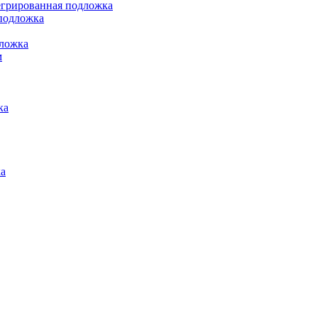
грированная подложка
подложка
ложка
м
ка
а