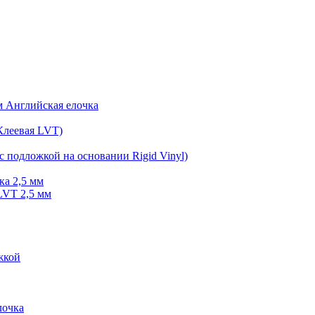
мм Английская елочка
Клеевая LVT)
с подложкой на основании Rigid Vinyl)
ка 2,5 мм
LVT 2,5 мм
жкой
очка