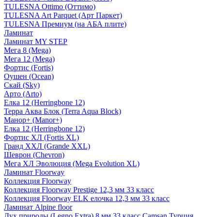
TULESNA Ottimo (Оттимо)
TULESNA Art Parquet (Арт Паркет)
TULESNA Премиум (на АБА плите)
Ламинат
Ламинат MY STEP
Мега 8 (Mega)
Мега 12 (Mega)
Фортис (Fortis)
Оушен (Ocean)
Скай (Sky)
Арто (Arto)
Елка 12 (Herringbone 12)
Терра Аква Блок (Terra Aqua Block)
Манор+ (Manor+)
Елка 12 (Herringbone 12)
Фортис ХЛ (Fortis XL)
Гранд ХХЛ (Grande XXL)
Шеврон (Chevron)
Мега ХЛ Эволюция (Mega Evolution XL)
Ламинат Floorway
Коллекция Floorway
Коллекция Floorway Prestige 12,3 мм 33 класс
Коллекция Floorway ELK елочка 12,3 мм 33 класс
Ламинат Alpine floor
Дух природы (Legno Extra) 8 мм 33 класс Camsan Турция