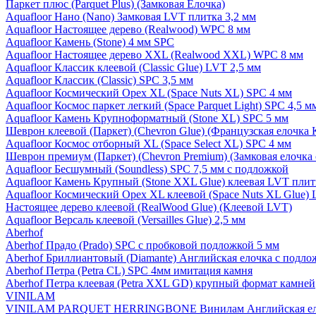
Паркет плюс (Parquet Plus) (Замковая Елочка)
Aquafloor Нано (Nano) Замковая LVT плитка 3,2 мм
Aquafloor Настоящее дерево (Realwood) WPC 8 мм
Aquafloor Камень (Stone) 4 мм SPC
Aquafloor Настоящее дерево XXL (Realwood XXL) WPC 8 мм
Aquafloor Классик клеевой (Classic Glue) LVT 2,5 мм
Aquafloor Классик (Classic) SPC 3,5 мм
Aquafloor Космический Орех XL (Space Nuts XL) SPC 4 мм
Aquafloor Космос паркет легкий (Space Parquet Light) SPC 4,5 
Aquafloor Камень Крупноформатный (Stone XL) SPC 5 мм
Шеврон клеевой (Паркет) (Chevron Glue) (Французская елочка 
Aquafloor Космос отборный XL (Space Select XL) SPC 4 мм
Шеврон премиум (Паркет) (Chevron Premium) (Замковая елочка 
Aquafloor Бесшумный (Soundless) SPC 7,5 мм с подложкой
Aquafloor Камень Крупный (Stone XXL Glue) клеевая LVT плит
Aquafloor Космический Орех XL клеевой (Space Nuts XL Glue) 
Настоящее дерево клеевой (RealWood Glue) (Клеевой LVT)
Aquafloor Версаль клеевой (Versailles Glue) 2,5 мм
Aberhof
Aberhof Прадо (Prado) SPC с пробковой подложкой 5 мм
Aberhof Бриллиантовый (Diamante) Английская елочка с подло
Aberhof Петра (Petra CL) SPC 4мм имитация камня
Aberhof Петра клеевая (Petra XXL GD) крупный формат камней
VINILAM
VINILAM PARQUET HERRINGBONE Винилам Английская ел