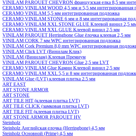
VINILAM PARQUET CHEVRON французская елка 8,5 мм инте
CERAMO VINILAM WOOD 4,5 мм и 5,5 мм интегрированная 
CERAMO VINILAM 5,5 мм интегрированная подложка
CERAMO VINILAM STONE 6 мм и 8 мм интегрированная под
CERAMO VINILAM XXL STONE GLUE Клеевой винил 2,5 м
CERAMO VINILAM XXL GLUE Клеевой винил 2,5 мм
VINILAM PARQUET Herringbone Glue ёлочка клеевая 2,5 мм
VINILAM CORK 7 мм WPC интегрированная подложка
VINILAM Cork Premium 8,0 mm WPC интегрированная подлож
VINILAM Click LVT (Винилам Клик)
VINILAM (Винилам) Клеевая Премиум
VINILAM PARQUET CHEVRON Glue 2,5 мм LVT
CERAMO VINILAM Glue Камни Клеевой винил 2,5 мм
CERAMO VINILAM XXL 5,5 и 8 мм интегрированная подложк
VINILAM Glue (LVT) клеевая плитка 2.5 мм
ART EAST
ART STONE ARMOR
ART STONE
ART TILE HIT (клеевая плитка LVT)
ART TILE CLICK (замковая плитка LVT)
ART TILE FIT (клеевая плитка LVT)
ART STONE ARMOR PARQUET HV
Steinholz
Steinholz Английская елочка (Herringbone) 4,5 мм
Steinholz Основной (Prime) 4,5 мм