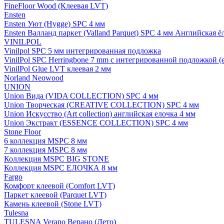
FineFloor Wood (Клеевая LVT)
Ensten
Ensten Уют (Hygge) SPC 4 мм
Ensten Валланд паркет (Valland Parquet) SPC 4 мм Английская ё
VINILPOL
Vinilpol SPC 5 мм интегрированная подложка
VinilPol SPC Herringbone 7 mm с интегрированной подложкой (
VinilPol Glue LVT клеевая 2 мм
Norland Neowood
UNION
Union Вида (VIDA COLLECTION) SPC 4 мм
Union Творческая (CREATIVE COLLECTION) SPC 4 мм
Union Искусство (Art collection) английская елочка 4 мм
Union Экстракт (ESSENCE COLLECTION) SPC 4 мм
Stone Floor
6 коллекция MSPC 8 мм
7 коллекция MSPC 8 мм
Коллекция MSPC BIG STONE
Коллекция MSPC ЕЛОЧКА 8 мм
Fargo
Комфорт клеевой (Comfort LVT)
Паркет клеевой (Parquet LVT)
Камень клеевой (Stone LVT)
Tulesna
TULESNA Verano Верано (Лето)