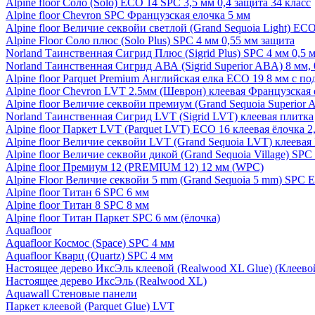
Alpine floor Соло (Solo) ECO 14 SPC 3,5 мм 0,4 защита 34 класс
Alpine floor Chevron SPC Французская елочка 5 мм
Alpine floor Величие секвойи светлой (Grand Sequoia Light) EC
Alpine Floor Соло плюс (Solo Plus) SPC 4 мм 0,55 мм защита
Norland Таинственная Сигрид Плюс (Sigrid Plus) SPC 4 мм 0,5 
Norland Таинственная Сигрид АВА (Sigrid Superior ABA) 8 мм, 
Alpine floor Parquet Premium Английская елка ECO 19 8 мм с п
Alpine floor Chevron LVT 2.5мм (Шеврон) клеевая Французская 
Alpine floor Величие секвойи премиум (Grand Sequoia Superio
Norland Таинственная Сигрид LVT (Sigrid LVT) клеевая плитка
Alpine floor Паркет LVT (Parquet LVT) ECO 16 клеевая ёлочка 2
Alpine floor Величие секвойи LVT (Grand Sequoia LVT) клеева
Alpine floor Величие секвойи дикой (Grand Sequoia Village) SPC
Alpine floor Премиум 12 (PREMIUM 12) 12 мм (WPC)
Alpine Floor Величие секвойи 5 mm (Grand Sequoia 5 mm) SPC 
Alpine floor Титан 6 SPC 6 мм
Alpine floor Титан 8 SPC 8 мм
Alpine floor Титан Паркет SPC 6 мм (ёлочка)
Aquafloor
Aquafloor Космос (Space) SPC 4 мм
Aquafloor Кварц (Quartz) SPC 4 мм
Настоящее дерево ИксЭль клеевой (Realwood XL Glue) (Клеев
Настоящее дерево ИксЭль (Realwood XL)
Aquawall Стеновые панели
Паркет клеевой (Parquet Glue) LVT