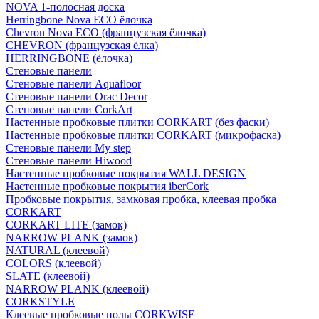
NOVA 1-полосная доска
Herringbone Nova ECO ёлочка
Chevron Nova ECO (французская ёлочка)
CHEVRON (французская ёлка)
HERRINGBONE (ёлочка)
Стеновые панели
Стеновые панели Aquafloor
Стеновые панели Orac Decor
Стеновые панели CorkArt
Настенные пробковые плитки CORKART (без фаски)
Настенные пробковые плитки CORKART (микрофаска)
Стеновые панели My step
Стеновые панели Hiwood
Настенные пробковые покрытия WALL DESIGN
Настенные пробковые покрытия iberCork
Пробковые покрытия, замковая пробка, клеевая пробка
CORKART
CORKART LITE (замок)
NARROW PLANK (замок)
NATURAL (клеевой)
COLORS (клеевой)
SLATE (клеевой)
NARROW PLANK (клеевой)
CORKSTYLE
Клеевые пробковые полы CORKWISE