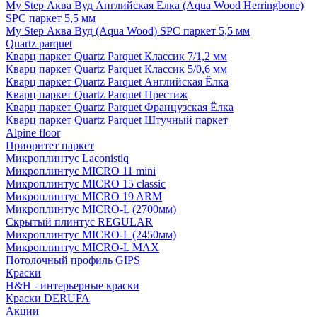
My Step Аква Вуд Английская Елка (Aqua Wood Herringbone)
SPC паркет 5,5 мм
My Step Аква Вуд (Aqua Wood) SPC паркет 5,5 мм
Quartz parquet
Кварц паркет Quartz Parquet Классик 7/1,2 мм
Кварц паркет Quartz Parquet Классик 5/0,6 мм
Кварц паркет Quartz Parquet Английская Ёлка
Кварц паркет Quartz Parquet Престиж
Кварц паркет Quartz Parquet Французская Ёлка
Кварц паркет Quartz Parquet Штучный паркет
Alpine floor
Приоритет паркет
Микроплинтус Laconistiq
Микроплинтус MICRO 11 mini
Микроплинтус MICRO 15 classic
Микроплинтус MICRO 19 ARM
Микроплинтус MICRO-L (2700мм)
Скрытый плинтус REGULAR
Микроплинтус MICRO-L (2450мм)
Микроплинтус MICRO-L MAX
Потолочный профиль GIPS
Краски
H&H - интерьерные краски
Краски DERUFA
Акции