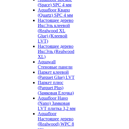
(Space) SPC 4 мм
Aquafloor Кварц
(Quartz) SPC 4 мм
Настоящее дерево
ИксЭль клеевой
(Realwood XL
Glue) (Клеевой
LVT)
Настоящее дерево
ИксЭль (Realwood
XL)
Aquawall
Стеновые панели
Паркет клеевой
(Parquet Glue) LVT
Паркет плюс
(Parquet Plus)
(Замковая Елочка)
Aquafloor Нано
(Nano) Замковая
LVT плитка 3,2 мм
Aquafloor
Настоящее дерево
(Realwood) WPC 8