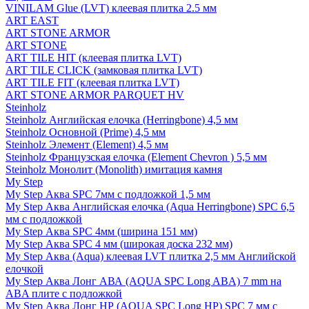
VINILAM Glue (LVT) клеевая плитка 2.5 мм
ART EAST
ART STONE ARMOR
ART STONE
ART TILE HIT (клеевая плитка LVT)
ART TILE CLICK (замковая плитка LVT)
ART TILE FIT (клеевая плитка LVT)
ART STONE ARMOR PARQUET HV
Steinholz
Steinholz Английская елочка (Herringbone) 4,5 мм
Steinholz Основной (Prime) 4,5 мм
Steinholz Элемент (Element) 4,5 мм
Steinholz Французская елочка (Element Chevron ) 5,5 мм
Steinholz Монолит (Monolith) имитация камня
My Step
My Step Аква SPC 7мм c подложкой 1,5 мм
My Step Аква Английская елочка (Aqua Herringbone) SPC 6,5
мм с подложкой
My Step Аква SPC 4мм (ширина 151 мм)
My Step Аква SPC 4 мм (широкая доска 232 мм)
My Step Аква (Aqua) клеевая LVT плитка 2,5 мм Английской
елочкой
My Step Аква Лонг АВА (AQUA SPC Long ABA) 7 mm на
ABA плите с подложкой
My Step Аква Лонг НР (AQUA SPC Long HP) SPC 7 мм с