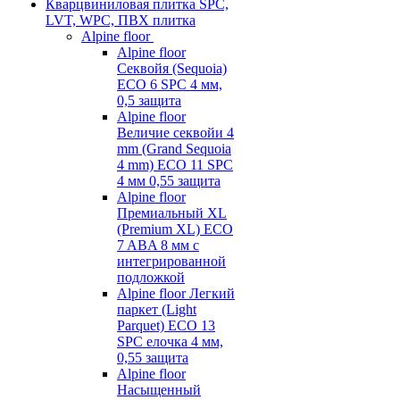
Кварцвиниловая плитка SPC,
LVT, WPC, ПВХ плитка
Alpine floor
Alpine floor
Секвойя (Sequoia)
ECO 6 SPC 4 мм,
0,5 защита
Alpine floor
Величие секвойи 4
mm (Grand Sequoia
4 mm) ECO 11 SPC
4 мм 0,55 защита
Alpine floor
Премиальный XL
(Premium XL) ECO
7 ABA 8 мм с
интегрированной
подложкой
Alpine floor Легкий
паркет (Light
Parquet) ECO 13
SPC елочка 4 мм,
0,55 защита
Alpine floor
Насыщенный