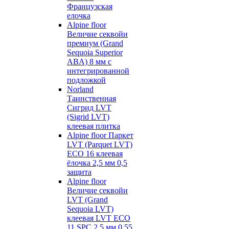
Французская
елочка
Alpine floor
Величие секвойи
премиум (Grand
Sequoia Superior
ABA) 8 мм с
интегрированной
подложкой
Norland
Таинственная
Сигрид LVT
(Sigrid LVT)
клеевая плитка
Alpine floor Паркет
LVT (Parquet LVT)
ECO 16 клеевая
ёлочка 2,5 мм 0,5
защита
Alpine floor
Величие секвойи
LVT (Grand
Sequoia LVT)
клеевая LVT ECO
11 SPC 2,5 мм 0,55