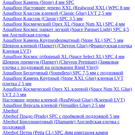
Aquafloor Камень (Stone) 4 мм SPC
Aquafloor Настоящее дерево XXL (Realwood XXL) WPC 8 мм
Aquafloor Классик клеевой (Classic Glue) LVT 2,5 мм
Aquafloor Классик (Classic) SPC 3,5 мм
Aquafloor Космический Орех XL (Space Nuts XL) SPC 4 мм
Aquafloor Космос паркет легкий (Space Parquet Light) SPC 4,5
мм Английская елочка
Aquafloor Камень Крупноформатный (Stone XL) SPC 5 мм
Шеврон клеевой (Паркет) (Chevron Glue) (Французская елочка
Клеевая LVT)
Aquafloor Космос отборный XL (Space Select XL) SPC 4 мм
Шеврон премиум (Паркет) (Chevron Premium) (Замковая
елочка с подложкой на основании Rigid Vinyl)
Aquafloor Бесшумный (Soundless) SPC 7,5 мм с подложкой
Aquafloor Камень Крупный (Stone XXL Glue) клеевая LVT
плитка 2,5 мм
Aquafloor Космический Орех XL клеевой (Space Nuts XL Glue)
LVT 2,5 мм
Настоящее дерево клеевой (RealWood Glue) (Клеевой LVT)
Aquafloor Версаль клеевой (Versailles Glue) 2,5 мм
Aberhof
Aberhof Прадо (Prado) SPC с пробковой подложкой 5 мм
Aberhof Бриллиантовый (Diamante) Английская елочка с
подложкой
Aberhof Петра (Petra CL) SPC 4мм имитация камня