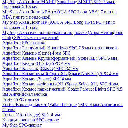
My Step Аква Лонг MATT (Aqua Long MATT) SPC 7 мм с
подложкой 1,5 мм
My Step Аква Лонг АВА (AQUA SPC Long ABA) 7 mm на
ABA плите с подложкой
My Step Аква Лонг НР (AQUA SPC Long HP) SPC 7 мм с
подложкой 1,5 мм
My Step Аква елка на пробковой подложке (Aqua Herringbone
Cork) SPC 5 мм с подложкой
Aquafloor SPC плитка
Aquafloor Бесшумный (Soundless) SPC 7,5 мм с подложкой
Aquafloor Камень (Stone) 4 мм SPC
Aquafloor Камень Крупноформатный (Stone XL) SPC 5 мм
Aquafloor Кварц (Quartz) SPC 4 мм
Aquafloor Классик (Classic) SPC 3,5 мм
Aquafloor Космический Орех XL (Space Nuts XL) SPC 4 мм
Aquafloor Космос (Space) SPC 4 мм
Aquafloor Космос отборный XL (Space Select XL) SPC 4 мм
Aquafloor Космос паркет легкий (Space Parquet Light) SPC 4,5
мм Английская елочка
Ensten SPC плитка
Ensten Валланд паркет (Valland Parquet) SPC 4 мм Английская
ёлочка
Ensten Уют (Hygge) SPC 4 мм
Кварц-паркет на SPC основе
My Step SPC-паркет