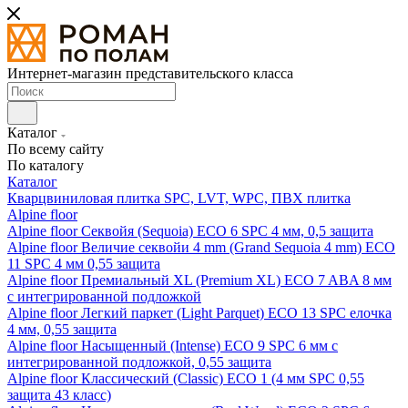
Интернет-магазин представительского класса
Каталог
По всему сайту
По каталогу
Каталог
Кварцвиниловая плитка SPC, LVT, WPC, ПВХ плитка
Alpine floor
Alpine floor Секвойя (Sequoia) ECO 6 SPC 4 мм, 0,5 защита
Alpine floor Величие секвойи 4 mm (Grand Sequoia 4 mm) ECO
11 SPC 4 мм 0,55 защита
Alpine floor Премиальный XL (Premium XL) ECO 7 ABA 8 мм
с интегрированной подложкой
Alpine floor Легкий паркет (Light Parquet) ECO 13 SPC елочка
4 мм, 0,55 защита
Alpine floor Насыщенный (Intense) ECO 9 SPC 6 мм с
интегрированной подложкой, 0,55 защита
Alpine floor Классический (Classic) ECO 1 (4 мм SPC 0,55
защита 43 класс)