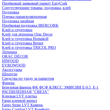
Пробковый замковый паркет EasyCork
Сопутствующие товары, подложка, клей
Подложка
Пленка параизоляционная
Подложка хвойная
Пробковая подложка IBERCORK
Клей и грунтовки
Клей для лепнины Orac Decor
Клей и грунтовка Homakoll
Клей и грунтовка Berger
Клей и грунтовка TRICOL PRO
Лепнина
ORAC DÉCOR
HIWOOD
EVROWOOD
Аксессуары
Шпатели
Средства по уходу за паркетом
Фанера
Березовая фанера ФК ФСФ КЛКСС ЭМИСИИ Е-0.5, Е-1
РАСПИЛЕННАЯ "СВЕЗА"
Клеевая LVT плитка
Fargo клеевой винил
Fargo Stone LVT Камень
Fargo Comfort LVT Комфорт