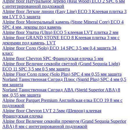
Alpine floor Натуральное дерево (Real Wood) ECO 2 SPC 6 мм
с интегрированной подложкой
Alpine floor Легкие линии (Easy Line) ECO 3 Клеевая плитка 3
мм LVT 0,5 защита
Alpine floor Минеральный камень (Stone Mineral Core) ECO 4
SPC 4 мм, декоры под камень
Alpine floor Ультра (Ultra) ECO 5 клеевая LVT плитка 2 мм
Alpine floor GRAND STONE ECO 8 Клеевая плитка 3 мм с
декорами под камень, LVT
Alpine floor Соло (Solo) ECO 14 SPC 3,5 мм 0,4 защита 34
класс
Alpine floor Chevron SPC Французская елочка 5 мм
Alpine floor Величие секвойи светлой (Grand Sequoia Light)
ECO 11 SPC 3,5 мм 0,5 мм защита
Alpine Floor Соло плюс (Solo Plus) SPC 4 мм 0,55 мм защита
Norland Таинственная Сигрид Плюс (Sigrid Plus) SPC 4 мм 0,5
мм защита
Norland Таинственная Сигрид АВА (Sigrid Superior ABA) 8
мм, 0,55 мм защита
Alpine floor Parquet Premium Английская елка ECO 19 8 мм с
подложкой
Alpine floor Chevron LVT 2.5мм (Шеврон) клеевая
Французская елочка
Alpine floor Величие секвойи премиум (Grand Sequoia Superior
ABA) 8 мм с интегрированной подложкой