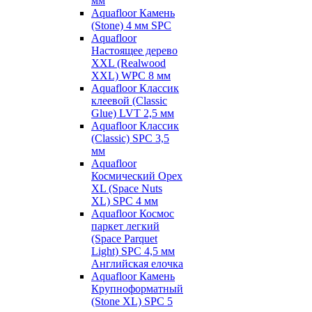
мм
Aquafloor Камень
(Stone) 4 мм SPC
Aquafloor
Настоящее дерево
XXL (Realwood
XXL) WPC 8 мм
Aquafloor Классик
клеевой (Classic
Glue) LVT 2,5 мм
Aquafloor Классик
(Classic) SPC 3,5
мм
Aquafloor
Космический Орех
XL (Space Nuts
XL) SPC 4 мм
Aquafloor Космос
паркет легкий
(Space Parquet
Light) SPC 4,5 мм
Английская елочка
Aquafloor Камень
Крупноформатный
(Stone XL) SPC 5