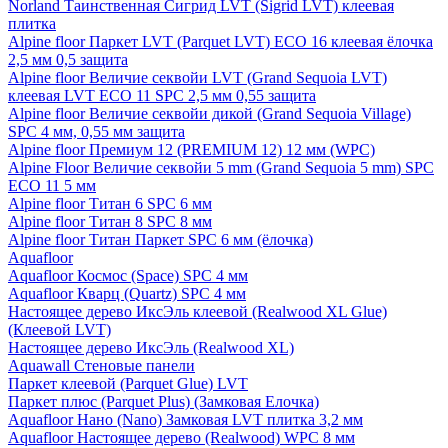
Norland Таинственная Сигрид LVT (Sigrid LVT) клеевая
плитка
Alpine floor Паркет LVT (Parquet LVT) ECO 16 клеевая ёлочка
2,5 мм 0,5 защита
Alpine floor Величие секвойи LVT (Grand Sequoia LVT)
клеевая LVT ECO 11 SPC 2,5 мм 0,55 защита
Alpine floor Величие секвойи дикой (Grand Sequoia Village)
SPC 4 мм, 0,55 мм защита
Alpine floor Премиум 12 (PREMIUM 12) 12 мм (WPC)
Alpine Floor Величие секвойи 5 mm (Grand Sequoia 5 mm) SPC
ECO 11 5 мм
Alpine floor Титан 6 SPC 6 мм
Alpine floor Титан 8 SPC 8 мм
Alpine floor Титан Паркет SPC 6 мм (ёлочка)
Aquafloor
Aquafloor Космос (Space) SPC 4 мм
Aquafloor Кварц (Quartz) SPC 4 мм
Настоящее дерево ИксЭль клеевой (Realwood XL Glue)
(Клеевой LVT)
Настоящее дерево ИксЭль (Realwood XL)
Aquawall Стеновые панели
Паркет клеевой (Parquet Glue) LVT
Паркет плюс (Parquet Plus) (Замковая Елочка)
Aquafloor Нано (Nano) Замковая LVT плитка 3,2 мм
Aquafloor Настоящее дерево (Realwood) WPC 8 мм