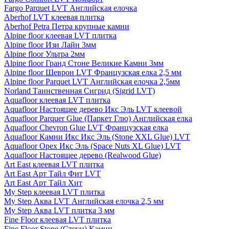
Fargo Parquet LVT Английская елочка
Aberhof LVT клеевая плитка
Aberhof Petra Петра крупные камни
Alpine floor клеевая LVT плитка
Alpine floor Изи Лайн 3мм
Alpine floor Ультра 2мм
Alpine floor Гранд Стоне Великие Камни 3мм
Alpine floor Шеврон LVT Французская елка 2,5 мм
Alpine floor Parquet LVT Английская елочка 2,5мм
Norland Таинственная Сигрид (Sigrid LVT)
Aquafloor клеевая LVT плитка
Aquafloor Настоящее дерево Икс Эль LVT клеевой
Aquafloor Parquer Glue (Паркет Глю) Английская елка
Aquafloor Chevron Glue LVT Французская елка
Aquafloor Камни Икс Икс Эль (Stone XXL Glue) LVT
Aquafloor Орех Икс Эль (Space Nuts XL Glue) LVT
Aquafloor Настоящее дерево (Realwood Glue)
Art East клеевая LVT плитка
Art East Арт Тайл Фит LVT
Art East Арт Тайл Хит
My Step клеевая LVT плитка
My Step Аква LVT Английская елочка 2,5 мм
My Step Аква LVT плитка 3 мм
Fine Floor клеевая LVT плитка
Fine Floor Stone (Стоун) Камни