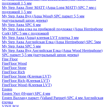
подложкой 1,5 мм
My Step Аква Лонг MATT (Aqua Long MATT) SPC 7 мм с
подложкой 1,5 мм
My Step Аква Вуд (Aqua Wood) SPC паркет 5,5 мм
(натуральный шпон дерева)
My Step Аква SPC 6 мм
My Step Аква елка на пробковой подложке (Aqua Herringbone
Cork) SPC 5 мм с подложкой
My Step Аква (Aqua) клеевая LVT плитка 3 мм
My Step Аква Английская Елка (Aqua Herringbone) SPC 5мм
My Step Аква SPC 5 мм
My Step Аква Вуд Английская Елка (Aqua Wood Herringbone)
SPC паркет 5,5 мм (натуральный шпон дерева)
Fine Floor
FineFloor Wood
FineFloor Stone
FineFloor Rich
FineFloor Stone (Клеевая LVT)
FineFloor Rich (Клеевая LVT)
FineFloor Wood (Клеевая LVT)
Ensten
Ensten Уют (Hygge) SPC 4 мм
Ensten Валланд паркет (Valland Parquet) SPC 4 мм Английская
ёлочка
VINILPOL