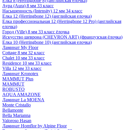
Елка 8 (Herringbone 8) (английская елочка)
Аура (Aura) 8 мм 33 класс
Насыщенность (Intensity) 12 мм 34 класс
Елка 12 (Herringbone 12) (английская елочка)
Елка профессиональная 12 (Herringbone 12 Pro) (английская
елочка)
Город (Ville) 8 мм 33 класс ёлочка
Искусство шеврона (CHEVRON ART) (французская ёлочка)
Елка 10 (Herringbone 10) (английская елочка)
Ламинат My Floor
Cottage 8 мм 32 класс
Chalet 10 мм 33 класс
Residence 10 мм 33 класс
Villa 12 мм 33 класс
Ламинат Kronotex
MAMMUT Plus
MAMMUT
ROBUSTO
AQUA AMAZONE
Ламинат La MOENA
Monte Cristallo
Bellamonte
Bella Marianna
Valoroso Hasan
Ламинат Homflor by Alpine Floor