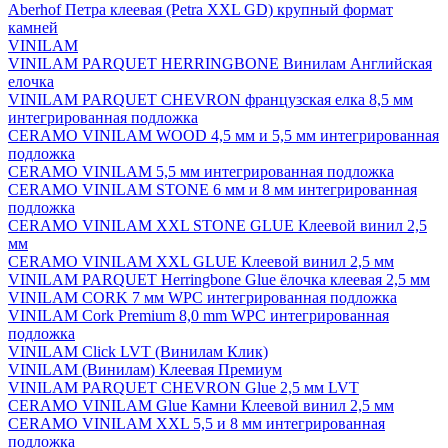
Aberhof Петра клеевая (Petra XXL GD) крупный формат
камней
VINILAM
VINILAM PARQUET HERRINGBONE Винилам Английская
елочка
VINILAM PARQUET CHEVRON французская елка 8,5 мм
интегрированная подложка
CERAMO VINILAM WOOD 4,5 мм и 5,5 мм интегрированная
подложка
CERAMO VINILAM 5,5 мм интегрированная подложка
CERAMO VINILAM STONE 6 мм и 8 мм интегрированная
подложка
CERAMO VINILAM XXL STONE GLUE Клеевой винил 2,5
мм
CERAMO VINILAM XXL GLUE Клеевой винил 2,5 мм
VINILAM PARQUET Herringbone Glue ёлочка клеевая 2,5 мм
VINILAM CORK 7 мм WPC интегрированная подложка
VINILAM Cork Premium 8,0 mm WPC интегрированная
подложка
VINILAM Click LVT (Винилам Клик)
VINILAM (Винилам) Клеевая Премиум
VINILAM PARQUET CHEVRON Glue 2,5 мм LVT
CERAMO VINILAM Glue Камни Клеевой винил 2,5 мм
CERAMO VINILAM XXL 5,5 и 8 мм интегрированная
подложка