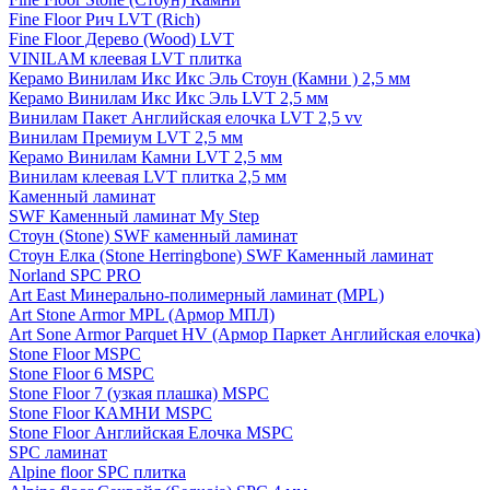
Fine Floor Рич LVT (Rich)
Fine Floor Дерево (Wood) LVT
VINILAM клеевая LVT плитка
Керамо Винилам Икс Икс Эль Стоун (Камни ) 2,5 мм
Керамо Винилам Икс Икс Эль LVT 2,5 мм
Винилам Пакет Английская елочка LVT 2,5 vv
Винилам Премиум LVT 2,5 мм
Керамо Винилам Камни LVT 2,5 мм
Винилам клеевая LVT плитка 2,5 мм
Каменный ламинат
SWF Каменный ламинат My Step
Стоун (Stone) SWF каменный ламинат
Стоун Елка (Stone Herringbone) SWF Каменный ламинат
Norland SPC PRO
Art East Минерально-полимерный ламинат (MPL)
Art Stone Armor MPL (Армор МПЛ)
Art Sone Armor Parquet HV (Армор Паркет Английская елочка)
Stone Floor MSPC
Stone Floor 6 MSPC
Stone Floor 7 (узкая плашка) MSPC
Stone Floor КАМНИ MSPC
Stone Floor Английская Елочка MSPC
SPC ламинат
Alpine floor SPC плитка