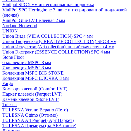
Vinilpol SPC 5 мм интегрированная подложка
VinilPol SPC Herringbone 7 mm с интегрированной подложкой
(елочка)
VinilPol Glue LVT клеевая 2 мм
Norland Neowood
UNION
Union Вида (VIDA COLLECTION) SPC 4 мм
Union Творческая (CREATIVE COLLECTION) SPC 4 мм
Union Искусство (Art collection) английская елочка 4 мм
Union Экстракт (ESSENCE COLLECTION) SPC 4 мм
Stone Floor
6 коллекция MSPC 8 мм
7 коллекция MSPC 8 мм
Коллекция MSPC BIG STONE
Коллекция MSPC ЕЛОЧКА 8 мм
Fargo
Комфорт клеевой (Comfort LVT)
Паркет клеевой (Parquet LVT)
Камень клеевой (Stone LVT)
Tulesna
TULESNA Verano Верано (Лето)
TULESNA Ottimo (Оттимо)
TULESNA Art Parquet (Арт Паркет)
TULESNA Премиум (на АБА плите)
Ламинат