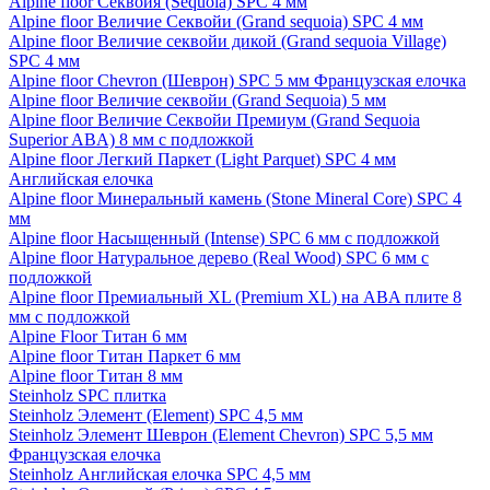
Alpine floor Секвойя (Sequoia) SPC 4 мм
Alpine floor Величие Секвойи (Grand sequoia) SPC 4 мм
Alpine floor Величие секвойи дикой (Grand sequoia Village)
SPC 4 мм
Alpine floor Chevron (Шеврон) SPC 5 мм Французская елочка
Alpine floor Величие секвойи (Grand Sequoia) 5 мм
Alpine floor Величие Секвойи Премиум (Grand Sequoia
Superior ABA) 8 мм с подложкой
Alpine floor Легкий Паркет (Light Parquet) SPC 4 мм
Английская елочка
Alpine floor Минеральный камень (Stone Mineral Core) SPC 4
мм
Alpine floor Насыщенный (Intense) SPC 6 мм с подложкой
Alpine floor Натуральное дерево (Real Wood) SPC 6 мм с
подложкой
Alpine floor Премиальный XL (Premium XL) на ABA плите 8
мм с подложкой
Alpine Floor Титан 6 мм
Alpine floor Титан Паркет 6 мм
Alpine floor Титан 8 мм
Steinholz SPC плитка
Steinholz Элемент (Element) SPC 4,5 мм
Steinholz Элемент Шеврон (Element Chevron) SPC 5,5 мм
Французская елочка
Steinholz Английская елочка SPC 4,5 мм