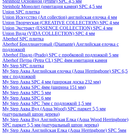
Steinholz Основной (Prime) SPC 4,5 мм
Steinholz Монолит (имитация камня) SPC 4,5 мм
Union SPC плитка
Union Искусство (Art collection) английская елочка 4 мм
Union Творческая (CREATIVE COLLECTION) SPC 4 мм
Union Экстракт (ESSENCE COLLECTION) SPC 4 мм
Union Вида (VIDA COLLECTION) SPC 4 мм
Aberhof SPC плитка
Aberhof Бриллиантовый (Diamante) Английская елочка с
подложкой
Aberhof Прадо (Prado) SPC с пробковой подложкой 5 мм
Aberhof Петра (Petra CL) SPC 4мм имитация камня
My Step SPC плитка
My Step Аква Английская елочка (Aqua Herringbone) SPC 6,5
мм с подложкой
My Step Аква SPC 4 мм (широкая доска 232 мм)
My Step Аква SPC 4мм (ширина 151 мм)
My Step Аква SPC 5 мм
My Step Аква SPC 6 мм
My Step Аква SPC 7мм c подложкой 1,5 мм
My Step Аква Вуд (Aqua Wood) SPC паркет 5,5 мм
(натуральный шпон дерева)
My Step Аква Вуд Английская Елка (Aqua Wood Herringbone)
SPC паркет 5,5 мм (натуральный шпон дерева)
My Step Аква Английская Елка (Aqua Herringbone) SPC 5мм