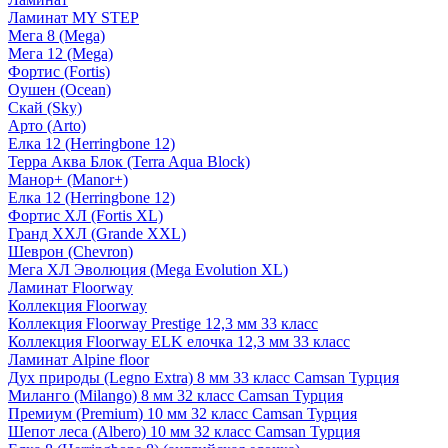
Ламинат MY STEP
Мега 8 (Mega)
Мега 12 (Mega)
Фортис (Fortis)
Оушен (Ocean)
Скай (Sky)
Арто (Arto)
Елка 12 (Herringbone 12)
Терра Аква Блок (Terra Aqua Block)
Манор+ (Manor+)
Елка 12 (Herringbone 12)
Фортис ХЛ (Fortis XL)
Гранд ХХЛ (Grande XXL)
Шеврон (Chevron)
Мега ХЛ Эволюция (Mega Evolution XL)
Ламинат Floorway
Коллекция Floorway
Коллекция Floorway Prestige 12,3 мм 33 класс
Коллекция Floorway ELK елочка 12,3 мм 33 класс
Ламинат Alpine floor
Дух природы (Legno Extra) 8 мм 33 класс Camsan Турция
Миланго (Milango) 8 мм 32 класс Camsan Турция
Премиум (Premium) 10 мм 32 класс Camsan Турция
Шепот леса (Albero) 10 мм 32 класс Camsan Турция