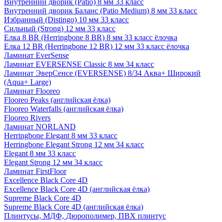
Внутренний дворик (Patio) 8 мм 33 класс
Внутренний дворик Баланс (Patio Medium) 8 мм 33 класс
Избранный (Distingo) 10 мм 33 класс
Сильный (Strong) 12 мм 33 класс
Елка 8 BR (Herringbone 8 BR) 8 мм 33 класс ёлочка
Елка 12 BR (Herringbone 12 BR) 12 мм 33 класс ёлочка
Ламинат EverSense
Ламинат EVERSENSE Classic 8 мм 34 класс
Ламинат ЭверСенсе (EVERSENSE) 8/34 Аква+ Широкий
(Aqua+ Large)
Ламинат Flooreo
Flooreo Peaks (английская ёлка)
Flooreo Waterfalls (английская ёлка)
Flooreo Rivers
Ламинат NORLAND
Herringbone Elegant 8 мм 33 класс
Herringbone Elegant Strong 12 мм 34 класс
Elegant 8 мм 33 класс
Elegant Strong 12 мм 34 класс
Ламинат FirstFloor
Excellence Black Core 4D
Excellence Black Core 4D (английская ёлка)
Supreme Black Core 4D
Supreme Black Core 4D (английская ёлка)
Плинтусы, МДФ, Дюрополимер, ПВХ плинтус