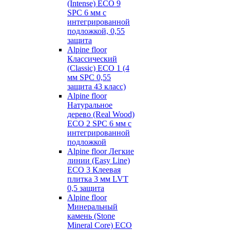
(Intense) ECO 9
SPC 6 мм с
интегрированной
подложкой, 0,55
защита
Alpine floor
Классический
(Classic) ECO 1 (4
мм SPC 0,55
защита 43 класс)
Alpine floor
Натуральное
дерево (Real Wood)
ECO 2 SPC 6 мм с
интегрированной
подложкой
Alpine floor Легкие
линии (Easy Line)
ECO 3 Клеевая
плитка 3 мм LVT
0,5 защита
Alpine floor
Минеральный
камень (Stone
Mineral Core) ECO