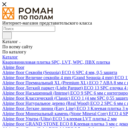
Интернет-магазин представительского класса
Каталог
По всему сайту
По каталогу
Каталог
Кварцвиниловая плитка SPC, LVT, WPC, ПВХ плитка
Alpine floor
Alpine floor Секвойя (Sequoia) ECO 6 SPC 4 мм, 0,5 защита
Alpine floor Величие секвойи 4 mm (Grand Sequoia 4 mm) ECO 1
Alpine floor Премиальный XL (Premium XL) ECO 7 ABA 8 мм с
Alpine floor Легкий паркет (Light Parquet) ECO 13 SPC елочка 4
Alpine floor Насыщенный (Intense) ECO 9 SPC 6 мм с интегрир
Alpine floor Классический (Classic) ECO 1 (4 мм SPC 0,55 защит
Alpine floor Натуральное дерево (Real Wood) ECO 2 SPC 6 мм 
Alpine floor Легкие линии (Easy Line) ECO 3 Клеевая плитка 3
Alpine floor Минеральный камень (Stone Mineral Core) ECO 4 S
Alpine floor Ультра (Ultra) ECO 5 клеевая LVT плитка 2 мм
Alpine floor GRAND STONE ECO 8 Клеевая плитка 3 мм с деко