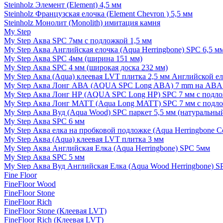
Steinholz Элемент (Element) 4,5 мм
Steinholz Французская елочка (Element Chevron ) 5,5 мм
Steinholz Монолит (Monolith) имитация камня
My Step
My Step Аква SPC 7мм c подложкой 1,5 мм
My Step Аква Английская елочка (Aqua Herringbone) SPC 6,5 м
My Step Аква SPC 4мм (ширина 151 мм)
My Step Аква SPC 4 мм (широкая доска 232 мм)
My Step Аква (Aqua) клеевая LVT плитка 2,5 мм Английской е
My Step Аква Лонг АВА (AQUA SPC Long ABA) 7 mm на ABA 
My Step Аква Лонг НР (AQUA SPC Long HP) SPC 7 мм с подло
My Step Аква Лонг MATT (Aqua Long MATT) SPC 7 мм с подло
My Step Аква Вуд (Aqua Wood) SPC паркет 5,5 мм (натуральны
My Step Аква SPC 6 мм
My Step Аква елка на пробковой подложке (Aqua Herringbone C
My Step Аква (Aqua) клеевая LVT плитка 3 мм
My Step Аква Английская Елка (Aqua Herringbone) SPC 5мм
My Step Аква SPC 5 мм
My Step Аква Вуд Английская Елка (Aqua Wood Herringbone) S
Fine Floor
FineFloor Wood
FineFloor Stone
FineFloor Rich
FineFloor Stone (Клеевая LVT)
FineFloor Rich (Клеевая LVT)