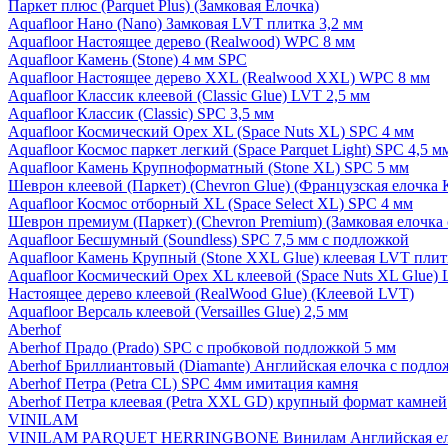
Паркет плюс (Parquet Plus) (Замковая Елочка)
Aquafloor Нано (Nano) Замковая LVT плитка 3,2 мм
Aquafloor Настоящее дерево (Realwood) WPC 8 мм
Aquafloor Камень (Stone) 4 мм SPC
Aquafloor Настоящее дерево XXL (Realwood XXL) WPC 8 мм
Aquafloor Классик клеевой (Classic Glue) LVT 2,5 мм
Aquafloor Классик (Classic) SPC 3,5 мм
Aquafloor Космический Орех XL (Space Nuts XL) SPC 4 мм
Aquafloor Космос паркет легкий (Space Parquet Light) SPC 4,5 
Aquafloor Камень Крупноформатный (Stone XL) SPC 5 мм
Шеврон клеевой (Паркет) (Chevron Glue) (Французская елочка 
Aquafloor Космос отборный XL (Space Select XL) SPC 4 мм
Шеврон премиум (Паркет) (Chevron Premium) (Замковая елочка 
Aquafloor Бесшумный (Soundless) SPC 7,5 мм с подложкой
Aquafloor Камень Крупный (Stone XXL Glue) клеевая LVT плит
Aquafloor Космический Орех XL клеевой (Space Nuts XL Glue) 
Настоящее дерево клеевой (RealWood Glue) (Клеевой LVT)
Aquafloor Версаль клеевой (Versailles Glue) 2,5 мм
Aberhof
Aberhof Прадо (Prado) SPC с пробковой подложкой 5 мм
Aberhof Бриллиантовый (Diamante) Английская елочка с подло
Aberhof Петра (Petra CL) SPC 4мм имитация камня
Aberhof Петра клеевая (Petra XXL GD) крупный формат камней
VINILAM
VINILAM PARQUET HERRINGBONE Винилам Английская ел