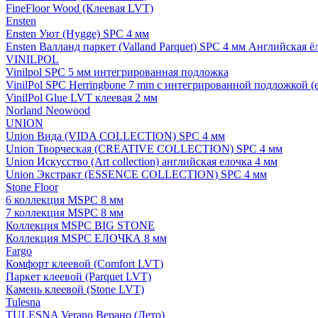
FineFloor Wood (Клеевая LVT)
Ensten
Ensten Уют (Hygge) SPC 4 мм
Ensten Валланд паркет (Valland Parquet) SPC 4 мм Английская ё
VINILPOL
Vinilpol SPC 5 мм интегрированная подложка
VinilPol SPC Herringbone 7 mm с интегрированной подложкой (
VinilPol Glue LVT клеевая 2 мм
Norland Neowood
UNION
Union Вида (VIDA COLLECTION) SPC 4 мм
Union Творческая (CREATIVE COLLECTION) SPC 4 мм
Union Искусство (Art collection) английская елочка 4 мм
Union Экстракт (ESSENCE COLLECTION) SPC 4 мм
Stone Floor
6 коллекция MSPC 8 мм
7 коллекция MSPC 8 мм
Коллекция MSPC BIG STONE
Коллекция MSPC ЕЛОЧКА 8 мм
Fargo
Комфорт клеевой (Comfort LVT)
Паркет клеевой (Parquet LVT)
Камень клеевой (Stone LVT)
Tulesna
TULESNA Verano Верано (Лето)