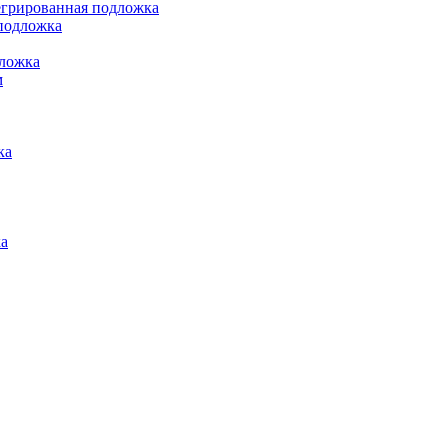
грированная подложка
подложка
ложка
м
ка
а