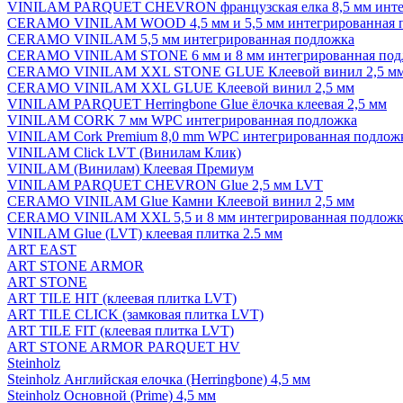
VINILAM PARQUET CHEVRON французская елка 8,5 мм инте
CERAMO VINILAM WOOD 4,5 мм и 5,5 мм интегрированная 
CERAMO VINILAM 5,5 мм интегрированная подложка
CERAMO VINILAM STONE 6 мм и 8 мм интегрированная под
CERAMO VINILAM XXL STONE GLUE Клеевой винил 2,5 м
CERAMO VINILAM XXL GLUE Клеевой винил 2,5 мм
VINILAM PARQUET Herringbone Glue ёлочка клеевая 2,5 мм
VINILAM CORK 7 мм WPC интегрированная подложка
VINILAM Cork Premium 8,0 mm WPC интегрированная подлож
VINILAM Click LVT (Винилам Клик)
VINILAM (Винилам) Клеевая Премиум
VINILAM PARQUET CHEVRON Glue 2,5 мм LVT
CERAMO VINILAM Glue Камни Клеевой винил 2,5 мм
CERAMO VINILAM XXL 5,5 и 8 мм интегрированная подложк
VINILAM Glue (LVT) клеевая плитка 2.5 мм
ART EAST
ART STONE ARMOR
ART STONE
ART TILE HIT (клеевая плитка LVT)
ART TILE CLICK (замковая плитка LVT)
ART TILE FIT (клеевая плитка LVT)
ART STONE ARMOR PARQUET HV
Steinholz
Steinholz Английская елочка (Herringbone) 4,5 мм
Steinholz Основной (Prime) 4,5 мм