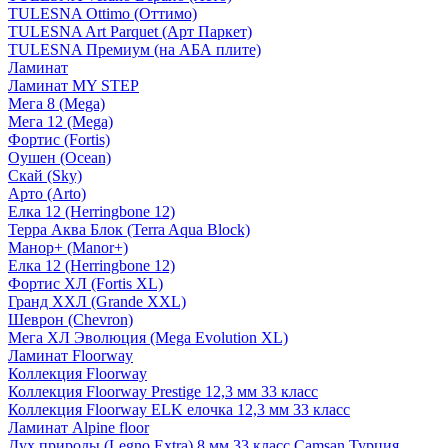
TULESNA Ottimo (Оттимо)
TULESNA Art Parquet (Арт Паркет)
TULESNA Премиум (на АБА плите)
Ламинат
Ламинат MY STEP
Мега 8 (Mega)
Мега 12 (Mega)
Фортис (Fortis)
Оушен (Ocean)
Скай (Sky)
Арто (Arto)
Елка 12 (Herringbone 12)
Терра Аква Блок (Terra Aqua Block)
Манор+ (Manor+)
Елка 12 (Herringbone 12)
Фортис ХЛ (Fortis XL)
Гранд ХХЛ (Grande XXL)
Шеврон (Chevron)
Мега ХЛ Эволюция (Mega Evolution XL)
Ламинат Floorway
Коллекция Floorway
Коллекция Floorway Prestige 12,3 мм 33 класс
Коллекция Floorway ELK елочка 12,3 мм 33 класс
Ламинат Alpine floor
Дух природы (Legno Extra) 8 мм 33 класс Camsan Турция