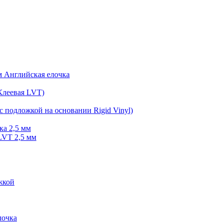
мм Английская елочка
Клеевая LVT)
с подложкой на основании Rigid Vinyl)
ка 2,5 мм
LVT 2,5 мм
жкой
очка