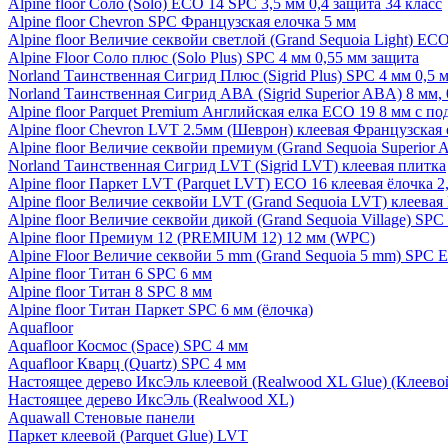
Alpine floor Соло (Solo) ECO 14 SPC 3,5 мм 0,4 защита 34 класс
Alpine floor Chevron SPC Французская елочка 5 мм
Alpine floor Величие секвойи светлой (Grand Sequoia Light) EC
Alpine Floor Соло плюс (Solo Plus) SPC 4 мм 0,55 мм защита
Norland Таинственная Сигрид Плюс (Sigrid Plus) SPC 4 мм 0,5 
Norland Таинственная Сигрид АВА (Sigrid Superior ABA) 8 мм, 
Alpine floor Parquet Premium Английская елка ECO 19 8 мм с п
Alpine floor Chevron LVT 2.5мм (Шеврон) клеевая Французская 
Alpine floor Величие секвойи премиум (Grand Sequoia Superio
Norland Таинственная Сигрид LVT (Sigrid LVT) клеевая плитка
Alpine floor Паркет LVT (Parquet LVT) ECO 16 клеевая ёлочка 2
Alpine floor Величие секвойи LVT (Grand Sequoia LVT) клеева
Alpine floor Величие секвойи дикой (Grand Sequoia Village) SPC
Alpine floor Премиум 12 (PREMIUM 12) 12 мм (WPC)
Alpine Floor Величие секвойи 5 mm (Grand Sequoia 5 mm) SPC 
Alpine floor Титан 6 SPC 6 мм
Alpine floor Титан 8 SPC 8 мм
Alpine floor Титан Паркет SPC 6 мм (ёлочка)
Aquafloor
Aquafloor Космос (Space) SPC 4 мм
Aquafloor Кварц (Quartz) SPC 4 мм
Настоящее дерево ИксЭль клеевой (Realwood XL Glue) (Клеев
Настоящее дерево ИксЭль (Realwood XL)
Aquawall Стеновые панели
Паркет клеевой (Parquet Glue) LVT