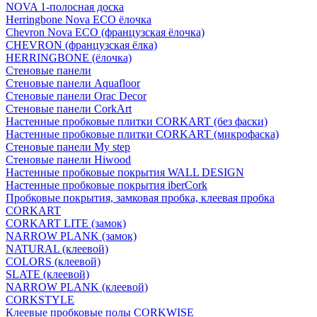
NOVA 1-полосная доска
Herringbone Nova ECO ёлочка
Chevron Nova ECO (французская ёлочка)
CHEVRON (французская ёлка)
HERRINGBONE (ёлочка)
Стеновые панели
Стеновые панели Aquafloor
Стеновые панели Orac Decor
Стеновые панели CorkArt
Настенные пробковые плитки CORKART (без фаски)
Настенные пробковые плитки CORKART (микрофаска)
Стеновые панели My step
Стеновые панели Hiwood
Настенные пробковые покрытия WALL DESIGN
Настенные пробковые покрытия iberCork
Пробковые покрытия, замковая пробка, клеевая пробка
CORKART
CORKART LITE (замок)
NARROW PLANK (замок)
NATURAL (клеевой)
COLORS (клеевой)
SLATE (клеевой)
NARROW PLANK (клеевой)
CORKSTYLE
Клеевые пробковые полы CORKWISE