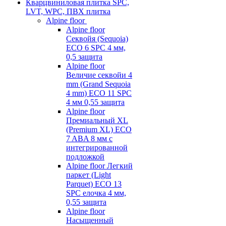
Кварцвиниловая плитка SPC,
LVT, WPC, ПВХ плитка
Alpine floor
Alpine floor
Секвойя (Sequoia)
ECO 6 SPC 4 мм,
0,5 защита
Alpine floor
Величие секвойи 4
mm (Grand Sequoia
4 mm) ECO 11 SPC
4 мм 0,55 защита
Alpine floor
Премиальный XL
(Premium XL) ECO
7 ABA 8 мм с
интегрированной
подложкой
Alpine floor Легкий
паркет (Light
Parquet) ECO 13
SPC елочка 4 мм,
0,55 защита
Alpine floor
Насыщенный