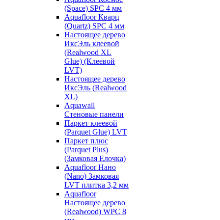
(Space) SPC 4 мм
Aquafloor Кварц
(Quartz) SPC 4 мм
Настоящее дерево
ИксЭль клеевой
(Realwood XL
Glue) (Клеевой
LVT)
Настоящее дерево
ИксЭль (Realwood
XL)
Aquawall
Стеновые панели
Паркет клеевой
(Parquet Glue) LVT
Паркет плюс
(Parquet Plus)
(Замковая Елочка)
Aquafloor Нано
(Nano) Замковая
LVT плитка 3,2 мм
Aquafloor
Настоящее дерево
(Realwood) WPC 8