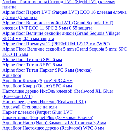
Norland Таинственная Сигрид LVT (Sigrid LVT) клеевая
плитка
Alpine floor Паркет LVT (Parquet LVT) ECO 16 клеевая ёлочка
2,5 мм 0,5 защита
Alpine floor Величие секвойи LVT (Grand Sequoia LVT)
клеевая LVT ECO 11 SPC 2,5 мм 0,55 защита
Alpine floor Величие секвойи дикой (Grand Sequoia Village)
SPC 4 мм, 0,55 мм защита
Alpine floor Премиум 12 (PREMIUM 12) 12 мм (WPC)
Alpine Floor Величие секвойи 5 mm (Grand Sequoia 5 mm) SPC
ECO 11 5 мм
Alpine floor Титан 6 SPC 6 мм
Alpine floor Титан 8 SPC 8 мм
Alpine floor Титан Паркет SPC 6 мм (ёлочка)
Aquafloor
Aquafloor Космос (Space) SPC 4 мм
Aquafloor Кварц (Quartz) SPC 4 мм
Настоящее дерево ИксЭль клеевой (Realwood XL Glue)
(Клеевой LVT)
Настоящее дерево ИксЭль (Realwood XL)
Aquawall Стеновые панели
Паркет клеевой (Parquet Glue) LVT
Паркет плюс (Parquet Plus) (Замковая Елочка)
Aquafloor Нано (Nano) Замковая LVT плитка 3,2 мм
Aquafloor Настоящее дерево (Realwood) WPC 8 мм