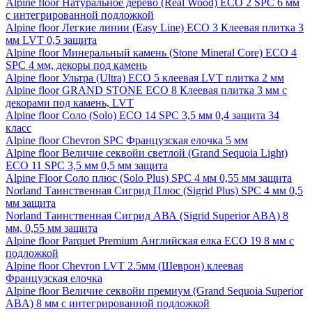
Alpine floor Натуральное дерево (Real Wood) ECO 2 SPC 6 мм
с интегрированной подложкой
Alpine floor Легкие линии (Easy Line) ECO 3 Клеевая плитка 3
мм LVT 0,5 защита
Alpine floor Минеральный камень (Stone Mineral Core) ECO 4
SPC 4 мм, декоры под камень
Alpine floor Ультра (Ultra) ECO 5 клеевая LVT плитка 2 мм
Alpine floor GRAND STONE ECO 8 Клеевая плитка 3 мм с
декорами под камень, LVT
Alpine floor Соло (Solo) ECO 14 SPC 3,5 мм 0,4 защита 34
класс
Alpine floor Chevron SPC Французская елочка 5 мм
Alpine floor Величие секвойи светлой (Grand Sequoia Light)
ECO 11 SPC 3,5 мм 0,5 мм защита
Alpine Floor Соло плюс (Solo Plus) SPC 4 мм 0,55 мм защита
Norland Таинственная Сигрид Плюс (Sigrid Plus) SPC 4 мм 0,5
мм защита
Norland Таинственная Сигрид АВА (Sigrid Superior ABA) 8
мм, 0,55 мм защита
Alpine floor Parquet Premium Английская елка ECO 19 8 мм с
подложкой
Alpine floor Chevron LVT 2.5мм (Шеврон) клеевая
Французская елочка
Alpine floor Величие секвойи премиум (Grand Sequoia Superior
ABA) 8 мм с интегрированной подложкой