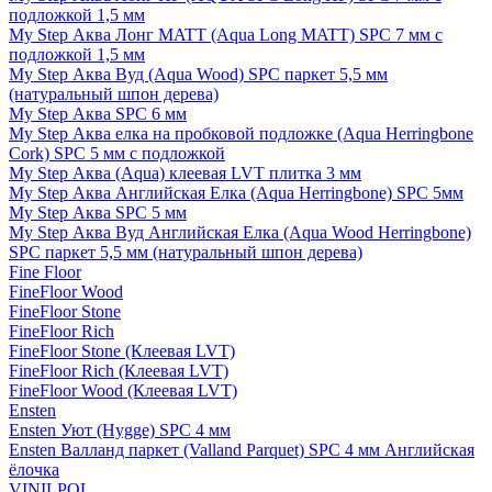
подложкой 1,5 мм
My Step Аква Лонг MATT (Aqua Long MATT) SPC 7 мм с
подложкой 1,5 мм
My Step Аква Вуд (Aqua Wood) SPC паркет 5,5 мм
(натуральный шпон дерева)
My Step Аква SPC 6 мм
My Step Аква елка на пробковой подложке (Aqua Herringbone
Cork) SPC 5 мм с подложкой
My Step Аква (Aqua) клеевая LVT плитка 3 мм
My Step Аква Английская Елка (Aqua Herringbone) SPC 5мм
My Step Аква SPC 5 мм
My Step Аква Вуд Английская Елка (Aqua Wood Herringbone)
SPC паркет 5,5 мм (натуральный шпон дерева)
Fine Floor
FineFloor Wood
FineFloor Stone
FineFloor Rich
FineFloor Stone (Клеевая LVT)
FineFloor Rich (Клеевая LVT)
FineFloor Wood (Клеевая LVT)
Ensten
Ensten Уют (Hygge) SPC 4 мм
Ensten Валланд паркет (Valland Parquet) SPC 4 мм Английская
ёлочка
VINILPOL