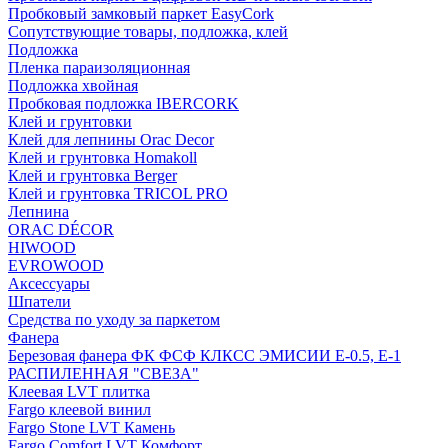
Пробковый замковый паркет EasyCork
Сопутствующие товары, подложка, клей
Подложка
Пленка параизоляционная
Подложка хвойная
Пробковая подложка IBERCORK
Клей и грунтовки
Клей для лепнины Orac Decor
Клей и грунтовка Homakoll
Клей и грунтовка Berger
Клей и грунтовка TRICOL PRO
Лепнина
ORAC DÉCOR
HIWOOD
EVROWOOD
Аксессуары
Шпатели
Средства по уходу за паркетом
Фанера
Березовая фанера ФК ФСФ КЛКСС ЭМИСИИ Е-0.5, Е-1
РАСПИЛЕННАЯ "СВЕЗА"
Клеевая LVT плитка
Fargo клеевой винил
Fargo Stone LVT Камень
Fargo Comfort LVT Комфорт