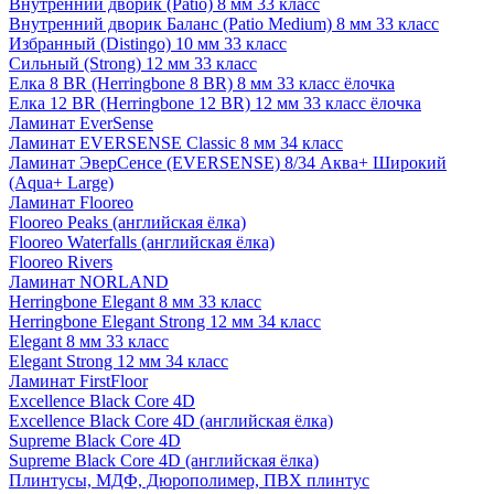
Внутренний дворик (Patio) 8 мм 33 класс
Внутренний дворик Баланс (Patio Medium) 8 мм 33 класс
Избранный (Distingo) 10 мм 33 класс
Сильный (Strong) 12 мм 33 класс
Елка 8 BR (Herringbone 8 BR) 8 мм 33 класс ёлочка
Елка 12 BR (Herringbone 12 BR) 12 мм 33 класс ёлочка
Ламинат EverSense
Ламинат EVERSENSE Classic 8 мм 34 класс
Ламинат ЭверСенсе (EVERSENSE) 8/34 Аква+ Широкий
(Aqua+ Large)
Ламинат Flooreo
Flooreo Peaks (английская ёлка)
Flooreo Waterfalls (английская ёлка)
Flooreo Rivers
Ламинат NORLAND
Herringbone Elegant 8 мм 33 класс
Herringbone Elegant Strong 12 мм 34 класс
Elegant 8 мм 33 класс
Elegant Strong 12 мм 34 класс
Ламинат FirstFloor
Excellence Black Core 4D
Excellence Black Core 4D (английская ёлка)
Supreme Black Core 4D
Supreme Black Core 4D (английская ёлка)
Плинтусы, МДФ, Дюрополимер, ПВХ плинтус