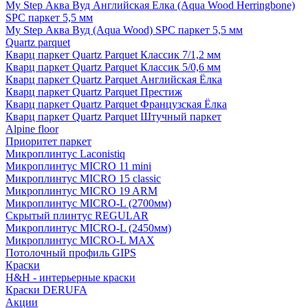
My Step Аква Вуд Английская Елка (Aqua Wood Herringbone)
SPC паркет 5,5 мм
My Step Аква Вуд (Aqua Wood) SPC паркет 5,5 мм
Quartz parquet
Кварц паркет Quartz Parquet Классик 7/1,2 мм
Кварц паркет Quartz Parquet Классик 5/0,6 мм
Кварц паркет Quartz Parquet Английская Ёлка
Кварц паркет Quartz Parquet Престиж
Кварц паркет Quartz Parquet Французская Ёлка
Кварц паркет Quartz Parquet Штучный паркет
Alpine floor
Приоритет паркет
Микроплинтус Laconistiq
Микроплинтус MICRO 11 mini
Микроплинтус MICRO 15 classic
Микроплинтус MICRO 19 ARM
Микроплинтус MICRO-L (2700мм)
Скрытый плинтус REGULAR
Микроплинтус MICRO-L (2450мм)
Микроплинтус MICRO-L MAX
Потолочный профиль GIPS
Краски
H&H - интерьерные краски
Краски DERUFA
Акции