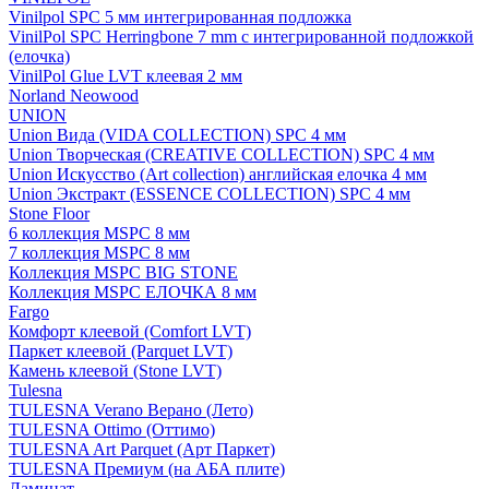
Vinilpol SPC 5 мм интегрированная подложка
VinilPol SPC Herringbone 7 mm с интегрированной подложкой
(елочка)
VinilPol Glue LVT клеевая 2 мм
Norland Neowood
UNION
Union Вида (VIDA COLLECTION) SPC 4 мм
Union Творческая (CREATIVE COLLECTION) SPC 4 мм
Union Искусство (Art collection) английская елочка 4 мм
Union Экстракт (ESSENCE COLLECTION) SPC 4 мм
Stone Floor
6 коллекция MSPC 8 мм
7 коллекция MSPC 8 мм
Коллекция MSPC BIG STONE
Коллекция MSPC ЕЛОЧКА 8 мм
Fargo
Комфорт клеевой (Comfort LVT)
Паркет клеевой (Parquet LVT)
Камень клеевой (Stone LVT)
Tulesna
TULESNA Verano Верано (Лето)
TULESNA Ottimo (Оттимо)
TULESNA Art Parquet (Арт Паркет)
TULESNA Премиум (на АБА плите)
Ламинат