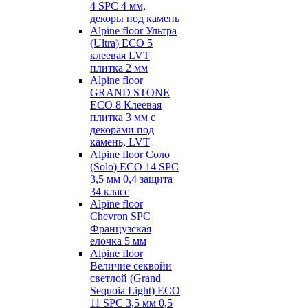
4 SPC 4 мм,
декоры под камень
Alpine floor Ультра
(Ultra) ECO 5
клеевая LVT
плитка 2 мм
Alpine floor
GRAND STONE
ECO 8 Клеевая
плитка 3 мм с
декорами под
камень, LVT
Alpine floor Соло
(Solo) ECO 14 SPC
3,5 мм 0,4 защита
34 класс
Alpine floor
Chevron SPC
Французская
елочка 5 мм
Alpine floor
Величие секвойи
светлой (Grand
Sequoia Light) ECO
11 SPC 3,5 мм 0,5