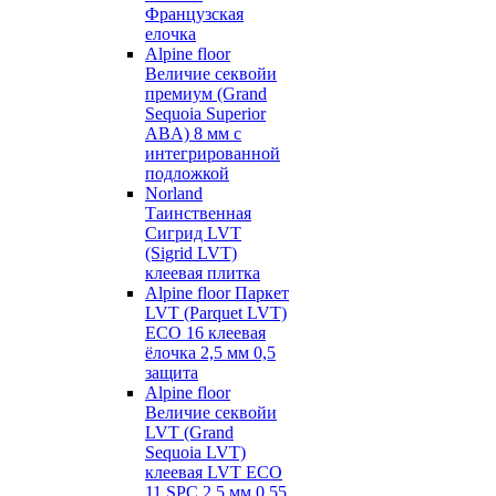
Французская
елочка
Alpine floor
Величие секвойи
премиум (Grand
Sequoia Superior
ABA) 8 мм с
интегрированной
подложкой
Norland
Таинственная
Сигрид LVT
(Sigrid LVT)
клеевая плитка
Alpine floor Паркет
LVT (Parquet LVT)
ECO 16 клеевая
ёлочка 2,5 мм 0,5
защита
Alpine floor
Величие секвойи
LVT (Grand
Sequoia LVT)
клеевая LVT ECO
11 SPC 2,5 мм 0,55