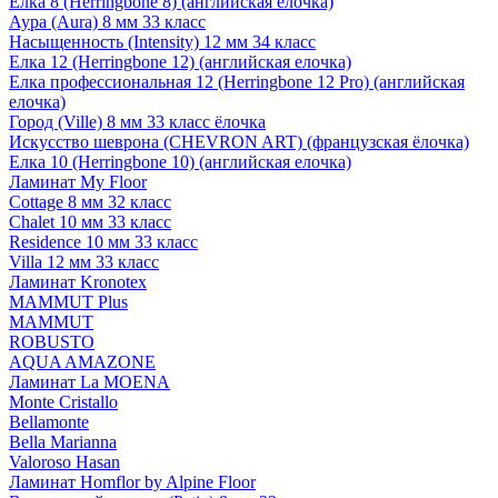
Елка 8 (Herringbone 8) (английская елочка)
Аура (Aura) 8 мм 33 класс
Насыщенность (Intensity) 12 мм 34 класс
Елка 12 (Herringbone 12) (английская елочка)
Елка профессиональная 12 (Herringbone 12 Pro) (английская
елочка)
Город (Ville) 8 мм 33 класс ёлочка
Искусство шеврона (CHEVRON ART) (французская ёлочка)
Елка 10 (Herringbone 10) (английская елочка)
Ламинат My Floor
Cottage 8 мм 32 класс
Chalet 10 мм 33 класс
Residence 10 мм 33 класс
Villa 12 мм 33 класс
Ламинат Kronotex
MAMMUT Plus
MAMMUT
ROBUSTO
AQUA AMAZONE
Ламинат La MOENA
Monte Cristallo
Bellamonte
Bella Marianna
Valoroso Hasan
Ламинат Homflor by Alpine Floor