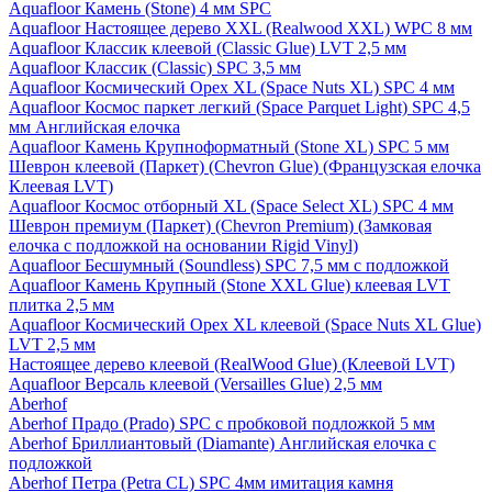
Aquafloor Камень (Stone) 4 мм SPC
Aquafloor Настоящее дерево XXL (Realwood XXL) WPC 8 мм
Aquafloor Классик клеевой (Classic Glue) LVT 2,5 мм
Aquafloor Классик (Classic) SPC 3,5 мм
Aquafloor Космический Орех XL (Space Nuts XL) SPC 4 мм
Aquafloor Космос паркет легкий (Space Parquet Light) SPC 4,5
мм Английская елочка
Aquafloor Камень Крупноформатный (Stone XL) SPC 5 мм
Шеврон клеевой (Паркет) (Chevron Glue) (Французская елочка
Клеевая LVT)
Aquafloor Космос отборный XL (Space Select XL) SPC 4 мм
Шеврон премиум (Паркет) (Chevron Premium) (Замковая
елочка с подложкой на основании Rigid Vinyl)
Aquafloor Бесшумный (Soundless) SPC 7,5 мм с подложкой
Aquafloor Камень Крупный (Stone XXL Glue) клеевая LVT
плитка 2,5 мм
Aquafloor Космический Орех XL клеевой (Space Nuts XL Glue)
LVT 2,5 мм
Настоящее дерево клеевой (RealWood Glue) (Клеевой LVT)
Aquafloor Версаль клеевой (Versailles Glue) 2,5 мм
Aberhof
Aberhof Прадо (Prado) SPC с пробковой подложкой 5 мм
Aberhof Бриллиантовый (Diamante) Английская елочка с
подложкой
Aberhof Петра (Petra CL) SPC 4мм имитация камня