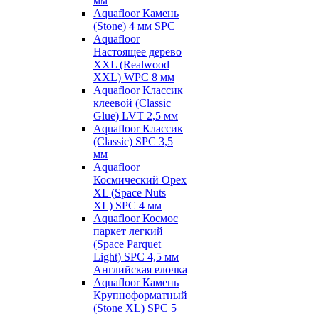
мм
Aquafloor Камень
(Stone) 4 мм SPC
Aquafloor
Настоящее дерево
XXL (Realwood
XXL) WPC 8 мм
Aquafloor Классик
клеевой (Classic
Glue) LVT 2,5 мм
Aquafloor Классик
(Classic) SPC 3,5
мм
Aquafloor
Космический Орех
XL (Space Nuts
XL) SPC 4 мм
Aquafloor Космос
паркет легкий
(Space Parquet
Light) SPC 4,5 мм
Английская елочка
Aquafloor Камень
Крупноформатный
(Stone XL) SPC 5