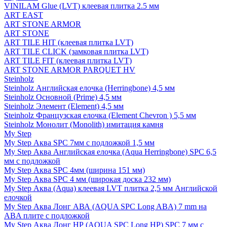
VINILAM Glue (LVT) клеевая плитка 2.5 мм
ART EAST
ART STONE ARMOR
ART STONE
ART TILE HIT (клеевая плитка LVT)
ART TILE CLICK (замковая плитка LVT)
ART TILE FIT (клеевая плитка LVT)
ART STONE ARMOR PARQUET HV
Steinholz
Steinholz Английская елочка (Herringbone) 4,5 мм
Steinholz Основной (Prime) 4,5 мм
Steinholz Элемент (Element) 4,5 мм
Steinholz Французская елочка (Element Chevron ) 5,5 мм
Steinholz Монолит (Monolith) имитация камня
My Step
My Step Аква SPC 7мм c подложкой 1,5 мм
My Step Аква Английская елочка (Aqua Herringbone) SPC 6,5
мм с подложкой
My Step Аква SPC 4мм (ширина 151 мм)
My Step Аква SPC 4 мм (широкая доска 232 мм)
My Step Аква (Aqua) клеевая LVT плитка 2,5 мм Английской
елочкой
My Step Аква Лонг АВА (AQUA SPC Long ABA) 7 mm на
ABA плите с подложкой
My Step Аква Лонг НР (AQUA SPC Long HP) SPC 7 мм с