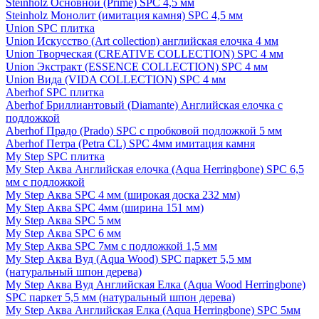
Steinholz Основной (Prime) SPC 4,5 мм
Steinholz Монолит (имитация камня) SPC 4,5 мм
Union SPC плитка
Union Искусство (Art collection) английская елочка 4 мм
Union Творческая (CREATIVE COLLECTION) SPC 4 мм
Union Экстракт (ESSENCE COLLECTION) SPC 4 мм
Union Вида (VIDA COLLECTION) SPC 4 мм
Aberhof SPC плитка
Aberhof Бриллиантовый (Diamante) Английская елочка с
подложкой
Aberhof Прадо (Prado) SPC с пробковой подложкой 5 мм
Aberhof Петра (Petra CL) SPC 4мм имитация камня
My Step SPC плитка
My Step Аква Английская елочка (Aqua Herringbone) SPC 6,5
мм с подложкой
My Step Аква SPC 4 мм (широкая доска 232 мм)
My Step Аква SPC 4мм (ширина 151 мм)
My Step Аква SPC 5 мм
My Step Аква SPC 6 мм
My Step Аква SPC 7мм c подложкой 1,5 мм
My Step Аква Вуд (Aqua Wood) SPC паркет 5,5 мм
(натуральный шпон дерева)
My Step Аква Вуд Английская Елка (Aqua Wood Herringbone)
SPC паркет 5,5 мм (натуральный шпон дерева)
My Step Аква Английская Елка (Aqua Herringbone) SPC 5мм