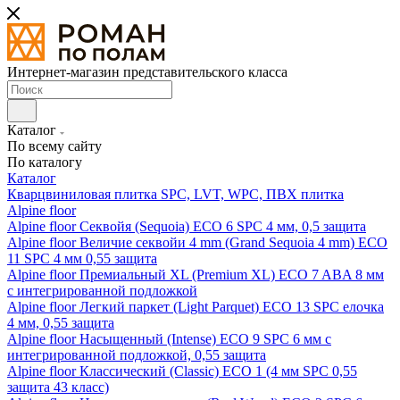
Интернет-магазин представительского класса
Каталог
По всему сайту
По каталогу
Каталог
Кварцвиниловая плитка SPC, LVT, WPC, ПВХ плитка
Alpine floor
Alpine floor Секвойя (Sequoia) ECO 6 SPC 4 мм, 0,5 защита
Alpine floor Величие секвойи 4 mm (Grand Sequoia 4 mm) ECO
11 SPC 4 мм 0,55 защита
Alpine floor Премиальный XL (Premium XL) ECO 7 ABA 8 мм
с интегрированной подложкой
Alpine floor Легкий паркет (Light Parquet) ECO 13 SPC елочка
4 мм, 0,55 защита
Alpine floor Насыщенный (Intense) ECO 9 SPC 6 мм с
интегрированной подложкой, 0,55 защита
Alpine floor Классический (Classic) ECO 1 (4 мм SPC 0,55
защита 43 класс)