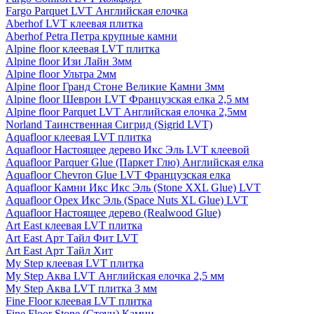
Fargo Parquet LVT Английская елочка
Aberhof LVT клеевая плитка
Aberhof Petra Петра крупные камни
Alpine floor клеевая LVT плитка
Alpine floor Изи Лайн 3мм
Alpine floor Ультра 2мм
Alpine floor Гранд Стоне Великие Камни 3мм
Alpine floor Шеврон LVT Французская елка 2,5 мм
Alpine floor Parquet LVT Английская елочка 2,5мм
Norland Таинственная Сигрид (Sigrid LVT)
Aquafloor клеевая LVT плитка
Aquafloor Настоящее дерево Икс Эль LVT клеевой
Aquafloor Parquer Glue (Паркет Глю) Английская елка
Aquafloor Chevron Glue LVT Французская елка
Aquafloor Камни Икс Икс Эль (Stone XXL Glue) LVT
Aquafloor Орех Икс Эль (Space Nuts XL Glue) LVT
Aquafloor Настоящее дерево (Realwood Glue)
Art East клеевая LVT плитка
Art East Арт Тайл Фит LVT
Art East Арт Тайл Хит
My Step клеевая LVT плитка
My Step Аква LVT Английская елочка 2,5 мм
My Step Аква LVT плитка 3 мм
Fine Floor клеевая LVT плитка
Fine Floor Stone (Стоун) Камни