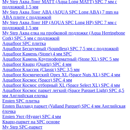
My Step Аква Лонг MATT (Aqua Long MATT) SPC 7 мм с
подложкой 1,5 мм
My Step Аква Лонг АВА (AQUA SPC Long ABA) 7 mm на
ABA плите с подложкой
My Step Аква Лонг НР (AQUA SPC Long HP) SPC 7 мм с
подложкой 1,5 мм
My Step Аква елка на пробковой подложке (Aqua Herringbone
Cork) SPC 5 мм с подложкой
Aquafloor SPC плитка
Aquafloor Бесшумный (Soundless) SPC 7,5 мм с подложкой
Aquafloor Камень (Stone) 4 мм SPC
Aquafloor Камень Крупноформатный (Stone XL) SPC 5 мм
Aquafloor Кварц (Quartz) SPC 4 мм
Aquafloor Классик (Classic) SPC 3,5 мм
Aquafloor Космический Орех XL (Space Nuts XL) SPC 4 мм
Aquafloor Космос (Space) SPC 4 мм
Aquafloor Космос отборный XL (Space Select XL) SPC 4 мм
Aquafloor Космос паркет легкий (Space Parquet Light) SPC 4,5
мм Английская елочка
Ensten SPC плитка
Ensten Валланд паркет (Valland Parquet) SPC 4 мм Английская
ёлочка
Ensten Уют (Hygge) SPC 4 мм
Кварц-паркет на SPC основе
My Step SPC-паркет