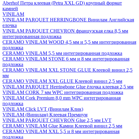
Aberhof Петра клеевая (Petra XXL GD) крупный формат
камней
VINILAM
VINILAM PARQUET HERRINGBONE Винилам Английская
елочка
VINILAM PARQUET CHEVRON французская елка 8,5 мм
интегрированная подложка
CERAMO VINILAM WOOD 4,5 мм и 5,5 мм интегрированная
подложка
CERAMO VINILAM 5,5 мм интегрированная подложка
CERAMO VINILAM STONE 6 мм и 8 мм интегрированная
подложка
CERAMO VINILAM XXL STONE GLUE Клеевой винил 2,5
мм
CERAMO VINILAM XXL GLUE Клеевой винил 2,5 мм
VINILAM PARQUET Herringbone Glue ёлочка клеевая 2,5 мм
VINILAM CORK 7 мм WPC интегрированная подложка
VINILAM Cork Premium 8,0 mm WPC интегрированная
подложка
VINILAM Click LVT (Винилам Клик)
VINILAM (Винилам) Клеевая Премиум
VINILAM PARQUET CHEVRON Glue 2,5 мм LVT
CERAMO VINILAM Glue Камни Клеевой винил 2,5 мм
CERAMO VINILAM XXL 5,5 и 8 мм интегрированная
подложка