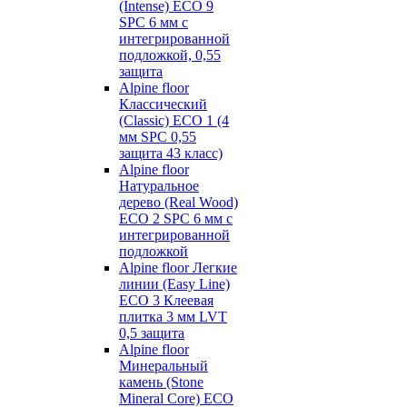
(Intense) ECO 9
SPC 6 мм с
интегрированной
подложкой, 0,55
защита
Alpine floor
Классический
(Classic) ECO 1 (4
мм SPC 0,55
защита 43 класс)
Alpine floor
Натуральное
дерево (Real Wood)
ECO 2 SPC 6 мм с
интегрированной
подложкой
Alpine floor Легкие
линии (Easy Line)
ECO 3 Клеевая
плитка 3 мм LVT
0,5 защита
Alpine floor
Минеральный
камень (Stone
Mineral Core) ECO