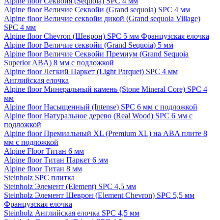
Alpine floor Секвойя (Sequoia) SPC 4 мм
Alpine floor Величие Секвойи (Grand sequoia) SPC 4 мм
Alpine floor Величие секвойи дикой (Grand sequoia Village)
SPC 4 мм
Alpine floor Chevron (Шеврон) SPC 5 мм Французская елочка
Alpine floor Величие секвойи (Grand Sequoia) 5 мм
Alpine floor Величие Секвойи Премиум (Grand Sequoia
Superior ABA) 8 мм с подложкой
Alpine floor Легкий Паркет (Light Parquet) SPC 4 мм
Английская елочка
Alpine floor Минеральный камень (Stone Mineral Core) SPC 4
мм
Alpine floor Насыщенный (Intense) SPC 6 мм с подложкой
Alpine floor Натуральное дерево (Real Wood) SPC 6 мм с
подложкой
Alpine floor Премиальный XL (Premium XL) на ABA плите 8
мм с подложкой
Alpine Floor Титан 6 мм
Alpine floor Титан Паркет 6 мм
Alpine floor Титан 8 мм
Steinholz SPC плитка
Steinholz Элемент (Element) SPC 4,5 мм
Steinholz Элемент Шеврон (Element Chevron) SPC 5,5 мм
Французская елочка
Steinholz Английская елочка SPC 4,5 мм