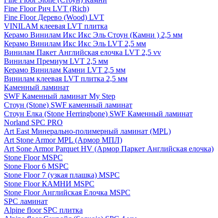
Fine Floor Рич LVT (Rich)
Fine Floor Дерево (Wood) LVT
VINILAM клеевая LVT плитка
Керамо Винилам Икс Икс Эль Стоун (Камни ) 2,5 мм
Керамо Винилам Икс Икс Эль LVT 2,5 мм
Винилам Пакет Английская елочка LVT 2,5 vv
Винилам Премиум LVT 2,5 мм
Керамо Винилам Камни LVT 2,5 мм
Винилам клеевая LVT плитка 2,5 мм
Каменный ламинат
SWF Каменный ламинат My Step
Стоун (Stone) SWF каменный ламинат
Стоун Елка (Stone Herringbone) SWF Каменный ламинат
Norland SPC PRO
Art East Минерально-полимерный ламинат (MPL)
Art Stone Armor MPL (Армор МПЛ)
Art Sone Armor Parquet HV (Армор Паркет Английская елочка)
Stone Floor MSPC
Stone Floor 6 MSPC
Stone Floor 7 (узкая плашка) MSPC
Stone Floor КАМНИ MSPC
Stone Floor Английская Елочка MSPC
SPC ламинат
Alpine floor SPC плитка