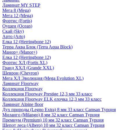
Ламинат MY STEP
Мега 8 (Mega)
Мега 12 (Mega)
Фортис (Fortis)
Оушен (Ocean)
Скай (Sky)
Арто (Arto)
Елка 12 (Herringbone 12)
Терра Аква Блок (Terra Aqua Block)
Манор+ (Manor+)
Елка 12 (Herringbone 12)
Фортис ХЛ (Fortis XL)
Гранд ХХЛ (Grande XXL)
Шеврон (Chevron)
Мега ХЛ Эволюция (Mega Evolution XL)
Ламинат Floorway
Коллекция Floorway
Коллекция Floorway Prestige 12,3 мм 33 класс
Коллекция Floorway ELK елочка 12,3 мм 33 класс
Ламинат Alpine floor
Дух природы (Legno Extra) 8 мм 33 класс Camsan Турция
Миланго (Milango) 8 мм 32 класс Camsan Турция
Премиум (Premium) 10 мм 32 класс Camsan Турция
Шепот леса (Albero) 10 мм 32 класс Camsan Турция