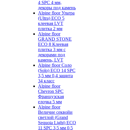
4 SPC 4 мм,
декоры под камень
Alpine floor Ультра
(Ultra) ECO 5
клеевая LVT
плитка 2 мм
Alpine floor
GRAND STONE
ECO 8 Клеевая
плитка 3 мм с
декорами под
камень, LVT
Alpine floor Соло
(Solo) ECO 14 SPC
3,5 мм 0,4 защита
34 класс
Alpine floor
Chevron SPC
Французская
елочка 5 мм
Alpine floor
Величие секвойи
светлой (Grand
Sequoia Light) ECO
11 SPC 3,5 мм 0,5