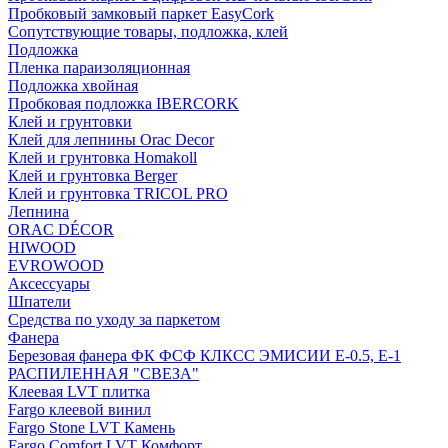
Пробковый замковый паркет EasyCork
Сопутствующие товары, подложка, клей
Подложка
Пленка параизоляционная
Подложка хвойная
Пробковая подложка IBERCORK
Клей и грунтовки
Клей для лепнины Orac Decor
Клей и грунтовка Homakoll
Клей и грунтовка Berger
Клей и грунтовка TRICOL PRO
Лепнина
ORAC DÉCOR
HIWOOD
EVROWOOD
Аксессуары
Шпатели
Средства по уходу за паркетом
Фанера
Березовая фанера ФК ФСФ КЛКСС ЭМИСИИ Е-0.5, Е-1
РАСПИЛЕННАЯ "СВЕЗА"
Клеевая LVT плитка
Fargo клеевой винил
Fargo Stone LVT Камень
Fargo Comfort LVT Комфорт