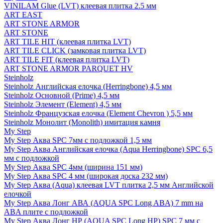
VINILAM Glue (LVT) клеевая плитка 2.5 мм
ART EAST
ART STONE ARMOR
ART STONE
ART TILE HIT (клеевая плитка LVT)
ART TILE CLICK (замковая плитка LVT)
ART TILE FIT (клеевая плитка LVT)
ART STONE ARMOR PARQUET HV
Steinholz
Steinholz Английская елочка (Herringbone) 4,5 мм
Steinholz Основной (Prime) 4,5 мм
Steinholz Элемент (Element) 4,5 мм
Steinholz Французская елочка (Element Chevron ) 5,5 мм
Steinholz Монолит (Monolith) имитация камня
My Step
My Step Аква SPC 7мм c подложкой 1,5 мм
My Step Аква Английская елочка (Aqua Herringbone) SPC 6,5
мм с подложкой
My Step Аква SPC 4мм (ширина 151 мм)
My Step Аква SPC 4 мм (широкая доска 232 мм)
My Step Аква (Aqua) клеевая LVT плитка 2,5 мм Английской
елочкой
My Step Аква Лонг АВА (AQUA SPC Long ABA) 7 mm на
ABA плите с подложкой
My Step Аква Лонг НР (AQUA SPC Long HP) SPC 7 мм с