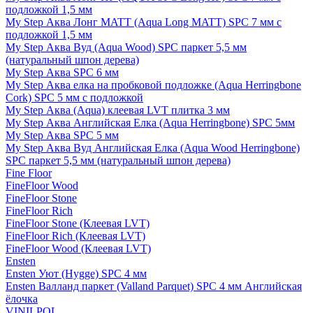
подложкой 1,5 мм
My Step Аква Лонг MATT (Aqua Long MATT) SPC 7 мм с
подложкой 1,5 мм
My Step Аква Вуд (Aqua Wood) SPC паркет 5,5 мм
(натуральный шпон дерева)
My Step Аква SPC 6 мм
My Step Аква елка на пробковой подложке (Aqua Herringbone
Cork) SPC 5 мм с подложкой
My Step Аква (Aqua) клеевая LVT плитка 3 мм
My Step Аква Английская Елка (Aqua Herringbone) SPC 5мм
My Step Аква SPC 5 мм
My Step Аква Вуд Английская Елка (Aqua Wood Herringbone)
SPC паркет 5,5 мм (натуральный шпон дерева)
Fine Floor
FineFloor Wood
FineFloor Stone
FineFloor Rich
FineFloor Stone (Клеевая LVT)
FineFloor Rich (Клеевая LVT)
FineFloor Wood (Клеевая LVT)
Ensten
Ensten Уют (Hygge) SPC 4 мм
Ensten Валланд паркет (Valland Parquet) SPC 4 мм Английская
ёлочка
VINILPOL