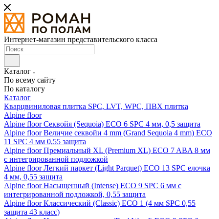
Интернет-магазин представительского класса
Каталог
По всему сайту
По каталогу
Каталог
Кварцвиниловая плитка SPC, LVT, WPC, ПВХ плитка
Alpine floor
Alpine floor Секвойя (Sequoia) ECO 6 SPC 4 мм, 0,5 защита
Alpine floor Величие секвойи 4 mm (Grand Sequoia 4 mm) ECO
11 SPC 4 мм 0,55 защита
Alpine floor Премиальный XL (Premium XL) ECO 7 ABA 8 мм
с интегрированной подложкой
Alpine floor Легкий паркет (Light Parquet) ECO 13 SPC елочка
4 мм, 0,55 защита
Alpine floor Насыщенный (Intense) ECO 9 SPC 6 мм с
интегрированной подложкой, 0,55 защита
Alpine floor Классический (Classic) ECO 1 (4 мм SPC 0,55
защита 43 класс)