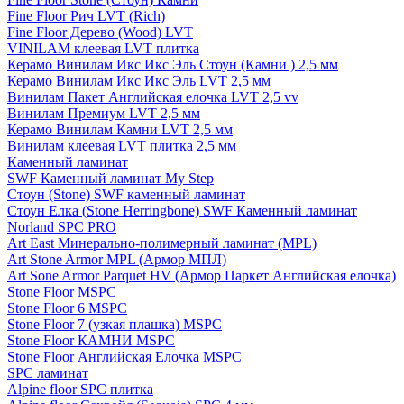
Fine Floor Рич LVT (Rich)
Fine Floor Дерево (Wood) LVT
VINILAM клеевая LVT плитка
Керамо Винилам Икс Икс Эль Стоун (Камни ) 2,5 мм
Керамо Винилам Икс Икс Эль LVT 2,5 мм
Винилам Пакет Английская елочка LVT 2,5 vv
Винилам Премиум LVT 2,5 мм
Керамо Винилам Камни LVT 2,5 мм
Винилам клеевая LVT плитка 2,5 мм
Каменный ламинат
SWF Каменный ламинат My Step
Стоун (Stone) SWF каменный ламинат
Стоун Елка (Stone Herringbone) SWF Каменный ламинат
Norland SPC PRO
Art East Минерально-полимерный ламинат (MPL)
Art Stone Armor MPL (Армор МПЛ)
Art Sone Armor Parquet HV (Армор Паркет Английская елочка)
Stone Floor MSPC
Stone Floor 6 MSPC
Stone Floor 7 (узкая плашка) MSPC
Stone Floor КАМНИ MSPC
Stone Floor Английская Елочка MSPC
SPC ламинат
Alpine floor SPC плитка