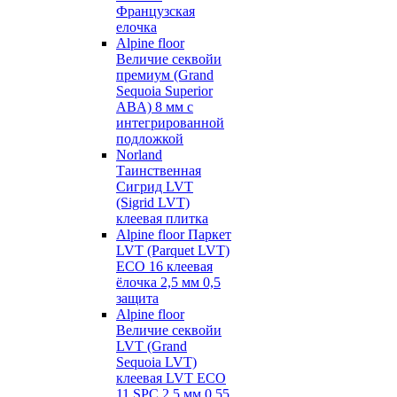
Французская
елочка
Alpine floor
Величие секвойи
премиум (Grand
Sequoia Superior
ABA) 8 мм с
интегрированной
подложкой
Norland
Таинственная
Сигрид LVT
(Sigrid LVT)
клеевая плитка
Alpine floor Паркет
LVT (Parquet LVT)
ECO 16 клеевая
ёлочка 2,5 мм 0,5
защита
Alpine floor
Величие секвойи
LVT (Grand
Sequoia LVT)
клеевая LVT ECO
11 SPC 2,5 мм 0,55