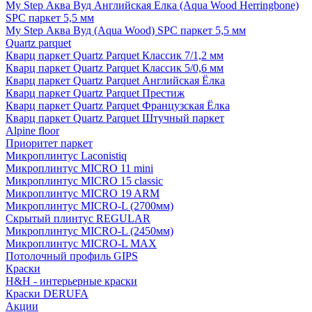
My Step Аква Вуд Английская Елка (Aqua Wood Herringbone)
SPC паркет 5,5 мм
My Step Аква Вуд (Aqua Wood) SPC паркет 5,5 мм
Quartz parquet
Кварц паркет Quartz Parquet Классик 7/1,2 мм
Кварц паркет Quartz Parquet Классик 5/0,6 мм
Кварц паркет Quartz Parquet Английская Ёлка
Кварц паркет Quartz Parquet Престиж
Кварц паркет Quartz Parquet Французская Ёлка
Кварц паркет Quartz Parquet Штучный паркет
Alpine floor
Приоритет паркет
Микроплинтус Laconistiq
Микроплинтус MICRO 11 mini
Микроплинтус MICRO 15 classic
Микроплинтус MICRO 19 ARM
Микроплинтус MICRO-L (2700мм)
Скрытый плинтус REGULAR
Микроплинтус MICRO-L (2450мм)
Микроплинтус MICRO-L MAX
Потолочный профиль GIPS
Краски
H&H - интерьерные краски
Краски DERUFA
Акции