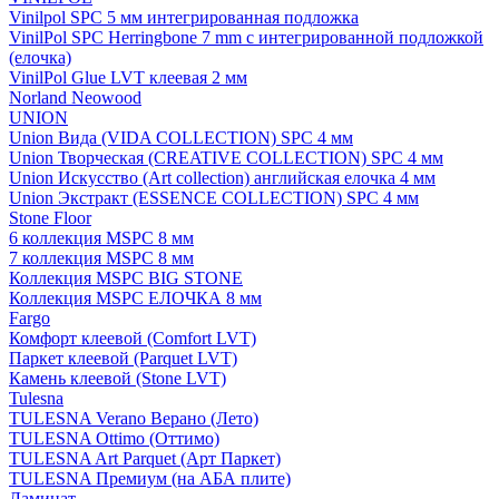
Vinilpol SPC 5 мм интегрированная подложка
VinilPol SPC Herringbone 7 mm с интегрированной подложкой
(елочка)
VinilPol Glue LVT клеевая 2 мм
Norland Neowood
UNION
Union Вида (VIDA COLLECTION) SPC 4 мм
Union Творческая (CREATIVE COLLECTION) SPC 4 мм
Union Искусство (Art collection) английская елочка 4 мм
Union Экстракт (ESSENCE COLLECTION) SPC 4 мм
Stone Floor
6 коллекция MSPC 8 мм
7 коллекция MSPC 8 мм
Коллекция MSPC BIG STONE
Коллекция MSPC ЕЛОЧКА 8 мм
Fargo
Комфорт клеевой (Comfort LVT)
Паркет клеевой (Parquet LVT)
Камень клеевой (Stone LVT)
Tulesna
TULESNA Verano Верано (Лето)
TULESNA Ottimo (Оттимо)
TULESNA Art Parquet (Арт Паркет)
TULESNA Премиум (на АБА плите)
Ламинат