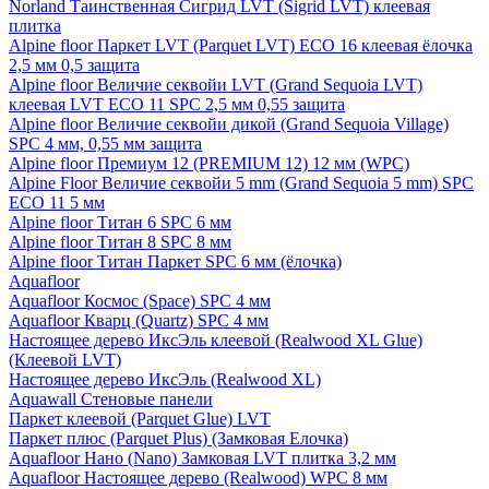
Norland Таинственная Сигрид LVT (Sigrid LVT) клеевая
плитка
Alpine floor Паркет LVT (Parquet LVT) ECO 16 клеевая ёлочка
2,5 мм 0,5 защита
Alpine floor Величие секвойи LVT (Grand Sequoia LVT)
клеевая LVT ECO 11 SPC 2,5 мм 0,55 защита
Alpine floor Величие секвойи дикой (Grand Sequoia Village)
SPC 4 мм, 0,55 мм защита
Alpine floor Премиум 12 (PREMIUM 12) 12 мм (WPC)
Alpine Floor Величие секвойи 5 mm (Grand Sequoia 5 mm) SPC
ECO 11 5 мм
Alpine floor Титан 6 SPC 6 мм
Alpine floor Титан 8 SPC 8 мм
Alpine floor Титан Паркет SPC 6 мм (ёлочка)
Aquafloor
Aquafloor Космос (Space) SPC 4 мм
Aquafloor Кварц (Quartz) SPC 4 мм
Настоящее дерево ИксЭль клеевой (Realwood XL Glue)
(Клеевой LVT)
Настоящее дерево ИксЭль (Realwood XL)
Aquawall Стеновые панели
Паркет клеевой (Parquet Glue) LVT
Паркет плюс (Parquet Plus) (Замковая Елочка)
Aquafloor Нано (Nano) Замковая LVT плитка 3,2 мм
Aquafloor Настоящее дерево (Realwood) WPC 8 мм