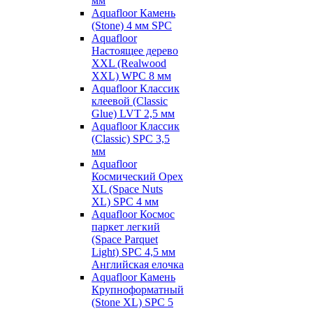
мм
Aquafloor Камень
(Stone) 4 мм SPC
Aquafloor
Настоящее дерево
XXL (Realwood
XXL) WPC 8 мм
Aquafloor Классик
клеевой (Classic
Glue) LVT 2,5 мм
Aquafloor Классик
(Classic) SPC 3,5
мм
Aquafloor
Космический Орех
XL (Space Nuts
XL) SPC 4 мм
Aquafloor Космос
паркет легкий
(Space Parquet
Light) SPC 4,5 мм
Английская елочка
Aquafloor Камень
Крупноформатный
(Stone XL) SPC 5