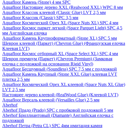
Aquafloor Камень (Stone) 4 мм SPC
Aquafloor Настоящее дерево XXL (Realwood XXL) WPC 8 мм
Aquafloor Классик клеевой (Classic Glue) LVT 2,5 мм
Aquafloor Классик (Classic) SPC 3,5 мм
Aquafloor Космический Орех XL (Space Nuts XL) SPC 4 мм
Aquafloor Космос паркет легкий (Space Parquet Light) SPC 4,5
мм Английская елочка
Aquafloor Камень Крупноформатный (Stone XL) SPC 5 мм
Шеврон клеевой (Паркет) (Chevron Glue) (Французская елочка
Клеевая LVT)
Aquafloor Космос отборный XL (Space Select XL) SPC 4 мм
Шеврон премиум (Паркет) (Chevron Premium) (Замковая
елочка с подложкой на основании Rigid Vinyl)
Aquafloor Бесшумный (Soundless) SPC 7,5 мм с подложкой
Aquafloor Камень Крупный (Stone XXL Glue) клеевая LVT
плитка 2,5 мм
Aquafloor Космический Орех XL клеевой (Space Nuts XL Glue)
LVT 2,5 мм
Настоящее дерево клеевой (RealWood Glue) (Клеевой LVT)
Aquafloor Версаль клеевой (Versailles Glue) 2,5 мм
Aberhof
Aberhof Прадо (Prado) SPC с пробковой подложкой 5 мм
Aberhof Бриллиантовый (Diamante) Английская елочка с
подложкой
Aberhof Петра (Petra CL) SPC 4мм имитация камня