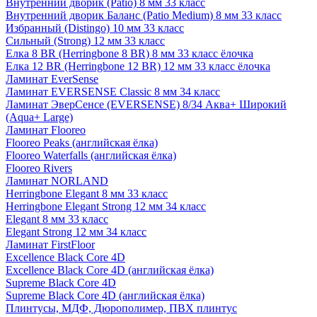
Внутренний дворик (Patio) 8 мм 33 класс
Внутренний дворик Баланс (Patio Medium) 8 мм 33 класс
Избранный (Distingo) 10 мм 33 класс
Сильный (Strong) 12 мм 33 класс
Елка 8 BR (Herringbone 8 BR) 8 мм 33 класс ёлочка
Елка 12 BR (Herringbone 12 BR) 12 мм 33 класс ёлочка
Ламинат EverSense
Ламинат EVERSENSE Classic 8 мм 34 класс
Ламинат ЭверСенсе (EVERSENSE) 8/34 Аква+ Широкий
(Aqua+ Large)
Ламинат Flooreo
Flooreo Peaks (английская ёлка)
Flooreo Waterfalls (английская ёлка)
Flooreo Rivers
Ламинат NORLAND
Herringbone Elegant 8 мм 33 класс
Herringbone Elegant Strong 12 мм 34 класс
Elegant 8 мм 33 класс
Elegant Strong 12 мм 34 класс
Ламинат FirstFloor
Excellence Black Core 4D
Excellence Black Core 4D (английская ёлка)
Supreme Black Core 4D
Supreme Black Core 4D (английская ёлка)
Плинтусы, МДФ, Дюрополимер, ПВХ плинтус