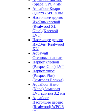
(Space) SPC 4 мм
Aquafloor Кварц
(Quartz) SPC 4 мм
Настоящее дерево
ИксЭль клеевой
(Realwood XL
Glue) (Клеевой
LVT)
Настоящее дерево
ИксЭль (Realwood
XL)
Aquawall
Стеновые панели
Паркет клеевой
(Parquet Glue) LVT
Паркет плюс
(Parquet Plus)
(Замковая Елочка)
Aquafloor Нано
(Nano) Замковая
LVT плитка 3,2 мм
Aquafloor
Настоящее дерево
(Realwood) WPC 8