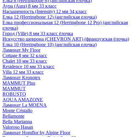
Елка 8 (Herringbone 8) (английская елочка)
Аура (Aura) 8 мм 33 класс
Насыщенность (Intensity) 12 мм 34 класс
Елка 12 (Herringbone 12) (английская елочка)
Елка профессиональная 12 (Herringbone 12 Pro) (английская
елочка)
Город (Ville) 8 мм 33 класс ёлочка
Искусство шеврона (CHEVRON ART) (французская ёлочка)
Елка 10 (Herringbone 10) (английская елочка)
Ламинат My Floor
Cottage 8 мм 32 класс
Chalet 10 мм 33 класс
Residence 10 мм 33 класс
Villa 12 мм 33 класс
Ламинат Kronotex
MAMMUT Plus
MAMMUT
ROBUSTO
AQUA AMAZONE
Ламинат La MOENA
Monte Cristallo
Bellamonte
Bella Marianna
Valoroso Hasan
Ламинат Homflor by Alpine Floor