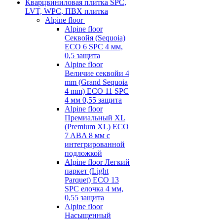
Кварцвиниловая плитка SPC,
LVT, WPC, ПВХ плитка
Alpine floor
Alpine floor
Секвойя (Sequoia)
ECO 6 SPC 4 мм,
0,5 защита
Alpine floor
Величие секвойи 4
mm (Grand Sequoia
4 mm) ECO 11 SPC
4 мм 0,55 защита
Alpine floor
Премиальный XL
(Premium XL) ECO
7 ABA 8 мм с
интегрированной
подложкой
Alpine floor Легкий
паркет (Light
Parquet) ECO 13
SPC елочка 4 мм,
0,55 защита
Alpine floor
Насыщенный