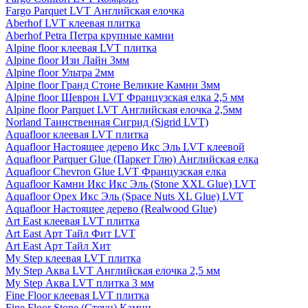
Fargo Parquet LVT Английская елочка
Aberhof LVT клеевая плитка
Aberhof Petra Петра крупные камни
Alpine floor клеевая LVT плитка
Alpine floor Изи Лайн 3мм
Alpine floor Ультра 2мм
Alpine floor Гранд Стоне Великие Камни 3мм
Alpine floor Шеврон LVT Французская елка 2,5 мм
Alpine floor Parquet LVT Английская елочка 2,5мм
Norland Таинственная Сигрид (Sigrid LVT)
Aquafloor клеевая LVT плитка
Aquafloor Настоящее дерево Икс Эль LVT клеевой
Aquafloor Parquer Glue (Паркет Глю) Английская елка
Aquafloor Chevron Glue LVT Французская елка
Aquafloor Камни Икс Икс Эль (Stone XXL Glue) LVT
Aquafloor Орех Икс Эль (Space Nuts XL Glue) LVT
Aquafloor Настоящее дерево (Realwood Glue)
Art East клеевая LVT плитка
Art East Арт Тайл Фит LVT
Art East Арт Тайл Хит
My Step клеевая LVT плитка
My Step Аква LVT Английская елочка 2,5 мм
My Step Аква LVT плитка 3 мм
Fine Floor клеевая LVT плитка
Fine Floor Stone (Стоун) Камни