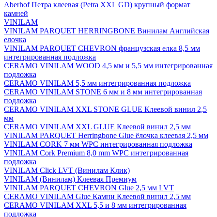
Aberhof Петра клеевая (Petra XXL GD) крупный формат
камней
VINILAM
VINILAM PARQUET HERRINGBONE Винилам Английская
елочка
VINILAM PARQUET CHEVRON французская елка 8,5 мм
интегрированная подложка
CERAMO VINILAM WOOD 4,5 мм и 5,5 мм интегрированная
подложка
CERAMO VINILAM 5,5 мм интегрированная подложка
CERAMO VINILAM STONE 6 мм и 8 мм интегрированная
подложка
CERAMO VINILAM XXL STONE GLUE Клеевой винил 2,5
мм
CERAMO VINILAM XXL GLUE Клеевой винил 2,5 мм
VINILAM PARQUET Herringbone Glue ёлочка клеевая 2,5 мм
VINILAM CORK 7 мм WPC интегрированная подложка
VINILAM Cork Premium 8,0 mm WPC интегрированная
подложка
VINILAM Click LVT (Винилам Клик)
VINILAM (Винилам) Клеевая Премиум
VINILAM PARQUET CHEVRON Glue 2,5 мм LVT
CERAMO VINILAM Glue Камни Клеевой винил 2,5 мм
CERAMO VINILAM XXL 5,5 и 8 мм интегрированная
подложка