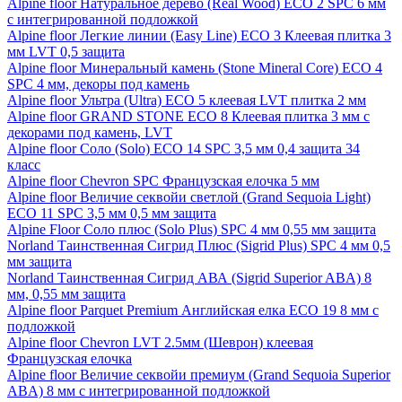
Alpine floor Натуральное дерево (Real Wood) ECO 2 SPC 6 мм
с интегрированной подложкой
Alpine floor Легкие линии (Easy Line) ECO 3 Клеевая плитка 3
мм LVT 0,5 защита
Alpine floor Минеральный камень (Stone Mineral Core) ECO 4
SPC 4 мм, декоры под камень
Alpine floor Ультра (Ultra) ECO 5 клеевая LVT плитка 2 мм
Alpine floor GRAND STONE ECO 8 Клеевая плитка 3 мм с
декорами под камень, LVT
Alpine floor Соло (Solo) ECO 14 SPC 3,5 мм 0,4 защита 34
класс
Alpine floor Chevron SPC Французская елочка 5 мм
Alpine floor Величие секвойи светлой (Grand Sequoia Light)
ECO 11 SPC 3,5 мм 0,5 мм защита
Alpine Floor Соло плюс (Solo Plus) SPC 4 мм 0,55 мм защита
Norland Таинственная Сигрид Плюс (Sigrid Plus) SPC 4 мм 0,5
мм защита
Norland Таинственная Сигрид АВА (Sigrid Superior ABA) 8
мм, 0,55 мм защита
Alpine floor Parquet Premium Английская елка ECO 19 8 мм с
подложкой
Alpine floor Chevron LVT 2.5мм (Шеврон) клеевая
Французская елочка
Alpine floor Величие секвойи премиум (Grand Sequoia Superior
ABA) 8 мм с интегрированной подложкой