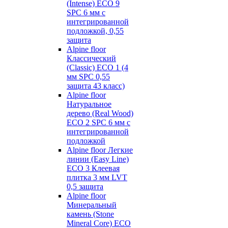
(Intense) ECO 9
SPC 6 мм с
интегрированной
подложкой, 0,55
защита
Alpine floor
Классический
(Classic) ECO 1 (4
мм SPC 0,55
защита 43 класс)
Alpine floor
Натуральное
дерево (Real Wood)
ECO 2 SPC 6 мм с
интегрированной
подложкой
Alpine floor Легкие
линии (Easy Line)
ECO 3 Клеевая
плитка 3 мм LVT
0,5 защита
Alpine floor
Минеральный
камень (Stone
Mineral Core) ECO