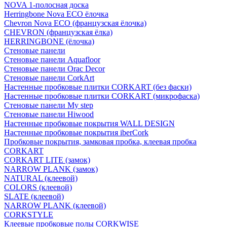
NOVA 1-полосная доска
Herringbone Nova ECO ёлочка
Chevron Nova ECO (французская ёлочка)
CHEVRON (французская ёлка)
HERRINGBONE (ёлочка)
Стеновые панели
Стеновые панели Aquafloor
Стеновые панели Orac Decor
Стеновые панели CorkArt
Настенные пробковые плитки CORKART (без фаски)
Настенные пробковые плитки CORKART (микрофаска)
Стеновые панели My step
Стеновые панели Hiwood
Настенные пробковые покрытия WALL DESIGN
Настенные пробковые покрытия iberCork
Пробковые покрытия, замковая пробка, клеевая пробка
CORKART
CORKART LITE (замок)
NARROW PLANK (замок)
NATURAL (клеевой)
COLORS (клеевой)
SLATE (клеевой)
NARROW PLANK (клеевой)
CORKSTYLE
Клеевые пробковые полы CORKWISE