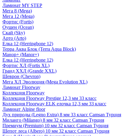
Ламинат MY STEP
Мега 8 (Mega)
Мега 12 (Mega)
Фортис (Fortis)
Оушен (Ocean)
Скай (Sky)
Арто (Arto)
Елка 12 (Herringbone 12)
Терра Аква Блок (Terra Aqua Block)
Манор+ (Manor+)
Елка 12 (Herringbone 12)
Фортис ХЛ (Fortis XL)
Гранд ХХЛ (Grande XXL)
Шеврон (Chevron)
Мега ХЛ Эволюция (Mega Evolution XL)
Ламинат Floorway
Коллекция Floorway
Коллекция Floorway Prestige 12,3 мм 33 класс
Коллекция Floorway ELK елочка 12,3 мм 33 класс
Ламинат Alpine floor
Дух природы (Legno Extra) 8 мм 33 класс Camsan Турция
Миланго (Milango) 8 мм 32 класс Camsan Турция
Премиум (Premium) 10 мм 32 класс Camsan Турция
Шепот леса (Albero) 10 мм 32 класс Camsan Турция