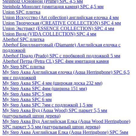
Steinholz Основной (Prime) SPC 4,5 мм
Steinholz Монолит (имитация камня) SPC 4,5 мм
Union SPC плитка
Union Искусство (Art collection) английская елочка 4 мм
Union Творческая (CREATIVE COLLECTION) SPC 4 мм
Union Экстракт (ESSENCE COLLECTION) SPC 4 мм
Union Вида (VIDA COLLECTION) SPC 4 мм
Aberhof SPC плитка
Aberhof Бриллиантовый (Diamante) Английская елочка с
подложкой
Aberhof Прадо (Prado) SPC с пробковой подложкой 5 мм
Aberhof Петра (Petra CL) SPC 4мм имитация камня
My Step SPC плитка
My Step Аква Английская елочка (Aqua Herringbone) SPC 6,5
мм с подложкой
My Step Аква SPC 4 мм (широкая доска 232 мм)
My Step Аква SPC 4мм (ширина 151 мм)
My Step Аква SPC 5 мм
My Step Аква SPC 6 мм
My Step Аква SPC 7мм c подложкой 1,5 мм
My Step Аква Вуд (Aqua Wood) SPC паркет 5,5 мм
(натуральный шпон дерева)
My Step Аква Вуд Английская Елка (Aqua Wood Herringbone)
SPC паркет 5,5 мм (натуральный шпон дерева)
My Step Аква Английская Елка (Aqua Herringbone) SPC 5мм