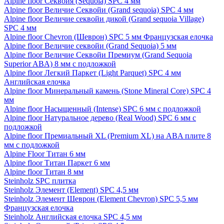
Alpine floor Секвойя (Sequoia) SPC 4 мм
Alpine floor Величие Секвойи (Grand sequoia) SPC 4 мм
Alpine floor Величие секвойи дикой (Grand sequoia Village)
SPC 4 мм
Alpine floor Chevron (Шеврон) SPC 5 мм Французская елочка
Alpine floor Величие секвойи (Grand Sequoia) 5 мм
Alpine floor Величие Секвойи Премиум (Grand Sequoia
Superior ABA) 8 мм с подложкой
Alpine floor Легкий Паркет (Light Parquet) SPC 4 мм
Английская елочка
Alpine floor Минеральный камень (Stone Mineral Core) SPC 4
мм
Alpine floor Насыщенный (Intense) SPC 6 мм с подложкой
Alpine floor Натуральное дерево (Real Wood) SPC 6 мм с
подложкой
Alpine floor Премиальный XL (Premium XL) на ABA плите 8
мм с подложкой
Alpine Floor Титан 6 мм
Alpine floor Титан Паркет 6 мм
Alpine floor Титан 8 мм
Steinholz SPC плитка
Steinholz Элемент (Element) SPC 4,5 мм
Steinholz Элемент Шеврон (Element Chevron) SPC 5,5 мм
Французская елочка
Steinholz Английская елочка SPC 4,5 мм