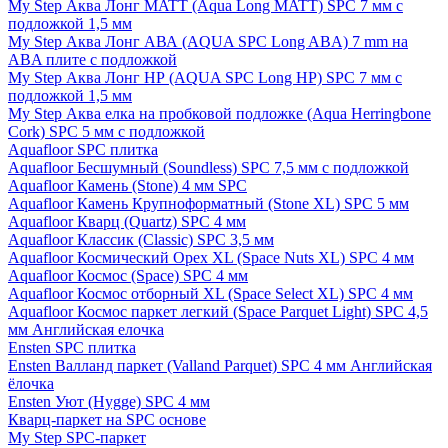
My Step Аква Лонг MATT (Aqua Long MATT) SPC 7 мм с
подложкой 1,5 мм
My Step Аква Лонг АВА (AQUA SPC Long ABA) 7 mm на
ABA плите с подложкой
My Step Аква Лонг НР (AQUA SPC Long HP) SPC 7 мм с
подложкой 1,5 мм
My Step Аква елка на пробковой подложке (Aqua Herringbone
Cork) SPC 5 мм с подложкой
Aquafloor SPC плитка
Aquafloor Бесшумный (Soundless) SPC 7,5 мм с подложкой
Aquafloor Камень (Stone) 4 мм SPC
Aquafloor Камень Крупноформатный (Stone XL) SPC 5 мм
Aquafloor Кварц (Quartz) SPC 4 мм
Aquafloor Классик (Classic) SPC 3,5 мм
Aquafloor Космический Орех XL (Space Nuts XL) SPC 4 мм
Aquafloor Космос (Space) SPC 4 мм
Aquafloor Космос отборный XL (Space Select XL) SPC 4 мм
Aquafloor Космос паркет легкий (Space Parquet Light) SPC 4,5
мм Английская елочка
Ensten SPC плитка
Ensten Валланд паркет (Valland Parquet) SPC 4 мм Английская
ёлочка
Ensten Уют (Hygge) SPC 4 мм
Кварц-паркет на SPC основе
My Step SPC-паркет