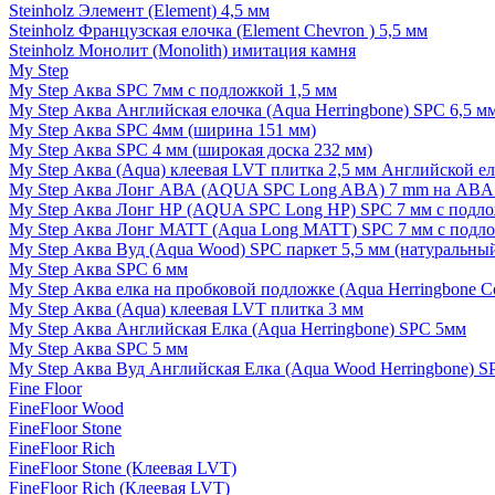
Steinholz Элемент (Element) 4,5 мм
Steinholz Французская елочка (Element Chevron ) 5,5 мм
Steinholz Монолит (Monolith) имитация камня
My Step
My Step Аква SPC 7мм c подложкой 1,5 мм
My Step Аква Английская елочка (Aqua Herringbone) SPC 6,5 м
My Step Аква SPC 4мм (ширина 151 мм)
My Step Аква SPC 4 мм (широкая доска 232 мм)
My Step Аква (Aqua) клеевая LVT плитка 2,5 мм Английской е
My Step Аква Лонг АВА (AQUA SPC Long ABA) 7 mm на ABA 
My Step Аква Лонг НР (AQUA SPC Long HP) SPC 7 мм с подло
My Step Аква Лонг MATT (Aqua Long MATT) SPC 7 мм с подло
My Step Аква Вуд (Aqua Wood) SPC паркет 5,5 мм (натуральны
My Step Аква SPC 6 мм
My Step Аква елка на пробковой подложке (Aqua Herringbone C
My Step Аква (Aqua) клеевая LVT плитка 3 мм
My Step Аква Английская Елка (Aqua Herringbone) SPC 5мм
My Step Аква SPC 5 мм
My Step Аква Вуд Английская Елка (Aqua Wood Herringbone) S
Fine Floor
FineFloor Wood
FineFloor Stone
FineFloor Rich
FineFloor Stone (Клеевая LVT)
FineFloor Rich (Клеевая LVT)