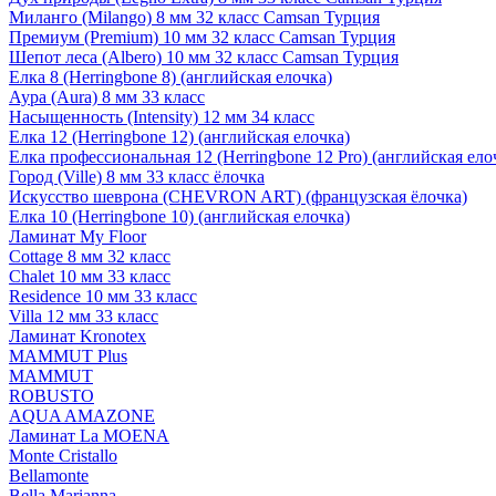
Миланго (Milango) 8 мм 32 класс Camsan Турция
Премиум (Premium) 10 мм 32 класс Camsan Турция
Шепот леса (Albero) 10 мм 32 класс Camsan Турция
Елка 8 (Herringbone 8) (английская елочка)
Аура (Aura) 8 мм 33 класс
Насыщенность (Intensity) 12 мм 34 класс
Елка 12 (Herringbone 12) (английская елочка)
Елка профессиональная 12 (Herringbone 12 Pro) (английская ело
Город (Ville) 8 мм 33 класс ёлочка
Искусство шеврона (CHEVRON ART) (французская ёлочка)
Елка 10 (Herringbone 10) (английская елочка)
Ламинат My Floor
Cottage 8 мм 32 класс
Chalet 10 мм 33 класс
Residence 10 мм 33 класс
Villa 12 мм 33 класс
Ламинат Kronotex
MAMMUT Plus
MAMMUT
ROBUSTO
AQUA AMAZONE
Ламинат La MOENA
Monte Cristallo
Bellamonte
Bella Marianna