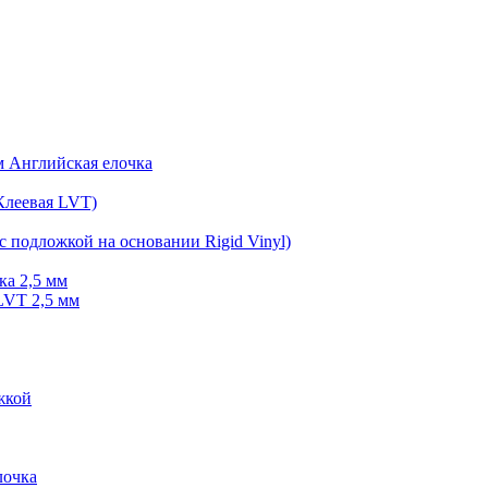
мм Английская елочка
Клеевая LVT)
с подложкой на основании Rigid Vinyl)
ка 2,5 мм
LVT 2,5 мм
жкой
очка