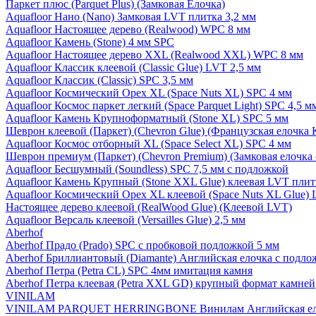
Паркет плюс (Parquet Plus) (Замковая Елочка)
Aquafloor Нано (Nano) Замковая LVT плитка 3,2 мм
Aquafloor Настоящее дерево (Realwood) WPC 8 мм
Aquafloor Камень (Stone) 4 мм SPC
Aquafloor Настоящее дерево XXL (Realwood XXL) WPC 8 мм
Aquafloor Классик клеевой (Classic Glue) LVT 2,5 мм
Aquafloor Классик (Classic) SPC 3,5 мм
Aquafloor Космический Орех XL (Space Nuts XL) SPC 4 мм
Aquafloor Космос паркет легкий (Space Parquet Light) SPC 4,5 
Aquafloor Камень Крупноформатный (Stone XL) SPC 5 мм
Шеврон клеевой (Паркет) (Chevron Glue) (Французская елочка 
Aquafloor Космос отборный XL (Space Select XL) SPC 4 мм
Шеврон премиум (Паркет) (Chevron Premium) (Замковая елочка 
Aquafloor Бесшумный (Soundless) SPC 7,5 мм с подложкой
Aquafloor Камень Крупный (Stone XXL Glue) клеевая LVT плит
Aquafloor Космический Орех XL клеевой (Space Nuts XL Glue) 
Настоящее дерево клеевой (RealWood Glue) (Клеевой LVT)
Aquafloor Версаль клеевой (Versailles Glue) 2,5 мм
Aberhof
Aberhof Прадо (Prado) SPC с пробковой подложкой 5 мм
Aberhof Бриллиантовый (Diamante) Английская елочка с подло
Aberhof Петра (Petra CL) SPC 4мм имитация камня
Aberhof Петра клеевая (Petra XXL GD) крупный формат камней
VINILAM
VINILAM PARQUET HERRINGBONE Винилам Английская ел