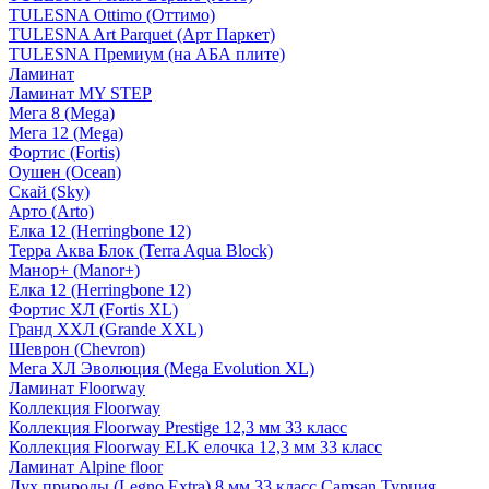
TULESNA Ottimo (Оттимо)
TULESNA Art Parquet (Арт Паркет)
TULESNA Премиум (на АБА плите)
Ламинат
Ламинат MY STEP
Мега 8 (Mega)
Мега 12 (Mega)
Фортис (Fortis)
Оушен (Ocean)
Скай (Sky)
Арто (Arto)
Елка 12 (Herringbone 12)
Терра Аква Блок (Terra Aqua Block)
Манор+ (Manor+)
Елка 12 (Herringbone 12)
Фортис ХЛ (Fortis XL)
Гранд ХХЛ (Grande XXL)
Шеврон (Chevron)
Мега ХЛ Эволюция (Mega Evolution XL)
Ламинат Floorway
Коллекция Floorway
Коллекция Floorway Prestige 12,3 мм 33 класс
Коллекция Floorway ELK елочка 12,3 мм 33 класс
Ламинат Alpine floor
Дух природы (Legno Extra) 8 мм 33 класс Camsan Турция