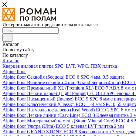
Интернет-магазин представительского класса
Каталог
По всему сайту
По каталогу
Каталог
Кварцвиниловая плитка SPC, LVT, WPC, ПВХ плитка
Alpine floor
Alpine floor Секвойя (Sequoia) ECO 6 SPC 4 мм, 0,5 защита
Alpine floor Величие секвойи 4 mm (Grand Sequoia 4 mm) ECO 1
Alpine floor Премиальный XL (Premium XL) ECO 7 ABA 8 мм с
Alpine floor Легкий паркет (Light Parquet) ECO 13 SPC елочка 4
Alpine floor Насыщенный (Intense) ECO 9 SPC 6 мм с интегрир
Alpine floor Классический (Classic) ECO 1 (4 мм SPC 0,55 защит
Alpine floor Натуральное дерево (Real Wood) ECO 2 SPC 6 мм 
Alpine floor Легкие линии (Easy Line) ECO 3 Клеевая плитка 3
Alpine floor Минеральный камень (Stone Mineral Core) ECO 4 S
Alpine floor Ультра (Ultra) ECO 5 клеевая LVT плитка 2 мм
Alpine floor GRAND STONE ECO 8 Клеевая плитка 3 мм с деко