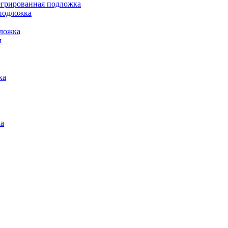
грированная подложка
подложка
ложка
м
ка
а