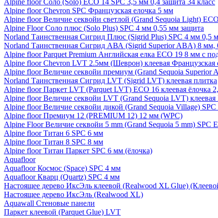
Alpine floor Соло (Solo) ECO 14 SPC 3,5 мм 0,4 защита 34 класс
Alpine floor Chevron SPC Французская елочка 5 мм
Alpine floor Величие секвойи светлой (Grand Sequoia Light) EC
Alpine Floor Соло плюс (Solo Plus) SPC 4 мм 0,55 мм защита
Norland Таинственная Сигрид Плюс (Sigrid Plus) SPC 4 мм 0,5 
Norland Таинственная Сигрид АВА (Sigrid Superior ABA) 8 мм, 
Alpine floor Parquet Premium Английская елка ECO 19 8 мм с п
Alpine floor Chevron LVT 2.5мм (Шеврон) клеевая Французская 
Alpine floor Величие секвойи премиум (Grand Sequoia Superio
Norland Таинственная Сигрид LVT (Sigrid LVT) клеевая плитка
Alpine floor Паркет LVT (Parquet LVT) ECO 16 клеевая ёлочка 2
Alpine floor Величие секвойи LVT (Grand Sequoia LVT) клеева
Alpine floor Величие секвойи дикой (Grand Sequoia Village) SPC
Alpine floor Премиум 12 (PREMIUM 12) 12 мм (WPC)
Alpine Floor Величие секвойи 5 mm (Grand Sequoia 5 mm) SPC 
Alpine floor Титан 6 SPC 6 мм
Alpine floor Титан 8 SPC 8 мм
Alpine floor Титан Паркет SPC 6 мм (ёлочка)
Aquafloor
Aquafloor Космос (Space) SPC 4 мм
Aquafloor Кварц (Quartz) SPC 4 мм
Настоящее дерево ИксЭль клеевой (Realwood XL Glue) (Клеев
Настоящее дерево ИксЭль (Realwood XL)
Aquawall Стеновые панели
Паркет клеевой (Parquet Glue) LVT