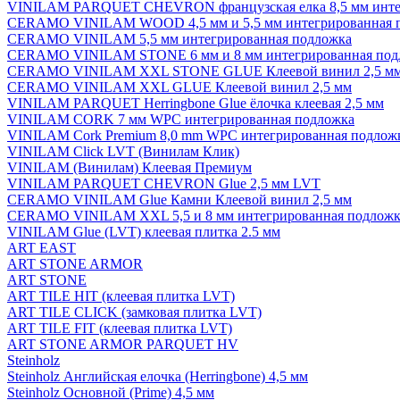
VINILAM PARQUET CHEVRON французская елка 8,5 мм инте
CERAMO VINILAM WOOD 4,5 мм и 5,5 мм интегрированная 
CERAMO VINILAM 5,5 мм интегрированная подложка
CERAMO VINILAM STONE 6 мм и 8 мм интегрированная под
CERAMO VINILAM XXL STONE GLUE Клеевой винил 2,5 м
CERAMO VINILAM XXL GLUE Клеевой винил 2,5 мм
VINILAM PARQUET Herringbone Glue ёлочка клеевая 2,5 мм
VINILAM CORK 7 мм WPC интегрированная подложка
VINILAM Cork Premium 8,0 mm WPC интегрированная подлож
VINILAM Click LVT (Винилам Клик)
VINILAM (Винилам) Клеевая Премиум
VINILAM PARQUET CHEVRON Glue 2,5 мм LVT
CERAMO VINILAM Glue Камни Клеевой винил 2,5 мм
CERAMO VINILAM XXL 5,5 и 8 мм интегрированная подложк
VINILAM Glue (LVT) клеевая плитка 2.5 мм
ART EAST
ART STONE ARMOR
ART STONE
ART TILE HIT (клеевая плитка LVT)
ART TILE CLICK (замковая плитка LVT)
ART TILE FIT (клеевая плитка LVT)
ART STONE ARMOR PARQUET HV
Steinholz
Steinholz Английская елочка (Herringbone) 4,5 мм
Steinholz Основной (Prime) 4,5 мм