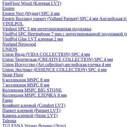
FineFloor Wood (Клеевая LVT)
Ensten
Ensten Уют (Hygge) SPC 4 мм
Ensten Валланд паркет (Valland Parquet) SPC 4 мм Английская ё
VINILPOL
Vinilpol SPC 5 мм интегрированная подложка
VinilPol SPC Herringbone 7 mm с интегрированной подложкой (
VinilPol Glue LVT клеевая 2 мм
Norland Neowood
UNION
Union Вида (VIDA COLLECTION) SPC 4 мм
Union Творческая (CREATIVE COLLECTION) SPC 4 мм
Union Искусство (Art collection) английская елочка 4 мм
Union Экстракт (ESSENCE COLLECTION) SPC 4 мм
Stone Floor
6 коллекция MSPC 8 мм
7 коллекция MSPC 8 мм
Коллекция MSPC BIG STONE
Коллекция MSPC ЕЛОЧКА 8 мм
Fargo
Комфорт клеевой (Comfort LVT)
Паркет клеевой (Parquet LVT)
Камень клеевой (Stone LVT)
Tulesna
TULESNA Verano Верано (Лето)