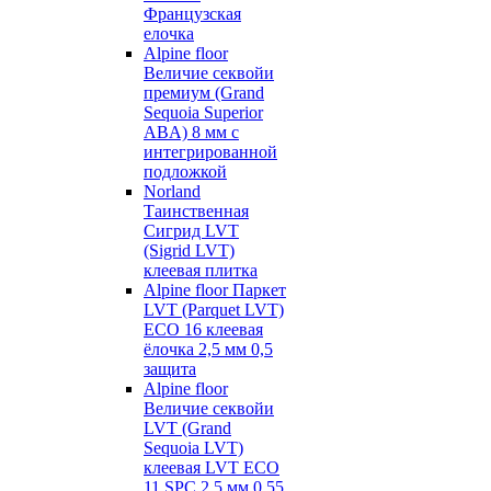
Французская
елочка
Alpine floor
Величие секвойи
премиум (Grand
Sequoia Superior
ABA) 8 мм с
интегрированной
подложкой
Norland
Таинственная
Сигрид LVT
(Sigrid LVT)
клеевая плитка
Alpine floor Паркет
LVT (Parquet LVT)
ECO 16 клеевая
ёлочка 2,5 мм 0,5
защита
Alpine floor
Величие секвойи
LVT (Grand
Sequoia LVT)
клеевая LVT ECO
11 SPC 2,5 мм 0,55