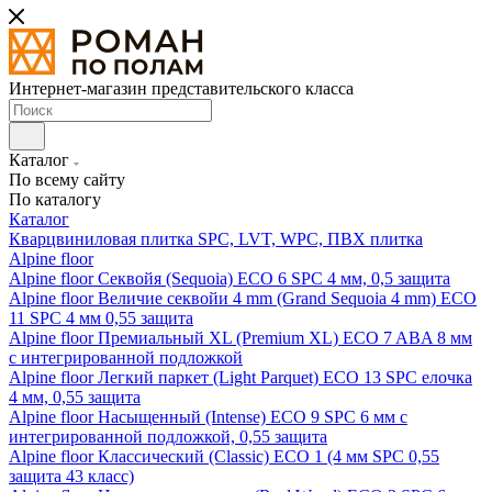
Интернет-магазин представительского класса
Каталог
По всему сайту
По каталогу
Каталог
Кварцвиниловая плитка SPC, LVT, WPC, ПВХ плитка
Alpine floor
Alpine floor Секвойя (Sequoia) ECO 6 SPC 4 мм, 0,5 защита
Alpine floor Величие секвойи 4 mm (Grand Sequoia 4 mm) ECO
11 SPC 4 мм 0,55 защита
Alpine floor Премиальный XL (Premium XL) ECO 7 ABA 8 мм
с интегрированной подложкой
Alpine floor Легкий паркет (Light Parquet) ECO 13 SPC елочка
4 мм, 0,55 защита
Alpine floor Насыщенный (Intense) ECO 9 SPC 6 мм с
интегрированной подложкой, 0,55 защита
Alpine floor Классический (Classic) ECO 1 (4 мм SPC 0,55
защита 43 класс)