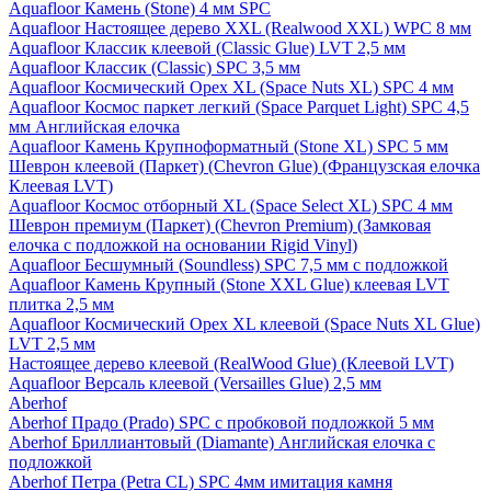
Aquafloor Камень (Stone) 4 мм SPC
Aquafloor Настоящее дерево XXL (Realwood XXL) WPC 8 мм
Aquafloor Классик клеевой (Classic Glue) LVT 2,5 мм
Aquafloor Классик (Classic) SPC 3,5 мм
Aquafloor Космический Орех XL (Space Nuts XL) SPC 4 мм
Aquafloor Космос паркет легкий (Space Parquet Light) SPC 4,5
мм Английская елочка
Aquafloor Камень Крупноформатный (Stone XL) SPC 5 мм
Шеврон клеевой (Паркет) (Chevron Glue) (Французская елочка
Клеевая LVT)
Aquafloor Космос отборный XL (Space Select XL) SPC 4 мм
Шеврон премиум (Паркет) (Chevron Premium) (Замковая
елочка с подложкой на основании Rigid Vinyl)
Aquafloor Бесшумный (Soundless) SPC 7,5 мм с подложкой
Aquafloor Камень Крупный (Stone XXL Glue) клеевая LVT
плитка 2,5 мм
Aquafloor Космический Орех XL клеевой (Space Nuts XL Glue)
LVT 2,5 мм
Настоящее дерево клеевой (RealWood Glue) (Клеевой LVT)
Aquafloor Версаль клеевой (Versailles Glue) 2,5 мм
Aberhof
Aberhof Прадо (Prado) SPC с пробковой подложкой 5 мм
Aberhof Бриллиантовый (Diamante) Английская елочка с
подложкой
Aberhof Петра (Petra CL) SPC 4мм имитация камня