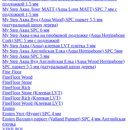
подложкой 1,5 мм
My Step Аква Лонг MATT (Aqua Long MATT) SPC 7 мм с
подложкой 1,5 мм
My Step Аква Вуд (Aqua Wood) SPC паркет 5,5 мм
(натуральный шпон дерева)
My Step Аква SPC 6 мм
My Step Аква елка на пробковой подложке (Aqua Herringbone
Cork) SPC 5 мм с подложкой
My Step Аква (Aqua) клеевая LVT плитка 3 мм
My Step Аква Английская Елка (Aqua Herringbone) SPC 5мм
My Step Аква SPC 5 мм
My Step Аква Вуд Английская Елка (Aqua Wood Herringbone)
SPC паркет 5,5 мм (натуральный шпон дерева)
Fine Floor
FineFloor Wood
FineFloor Stone
FineFloor Rich
FineFloor Stone (Клеевая LVT)
FineFloor Rich (Клеевая LVT)
FineFloor Wood (Клеевая LVT)
Ensten
Ensten Уют (Hygge) SPC 4 мм
Ensten Валланд паркет (Valland Parquet) SPC 4 мм Английская
ёлочка
VINILPOL