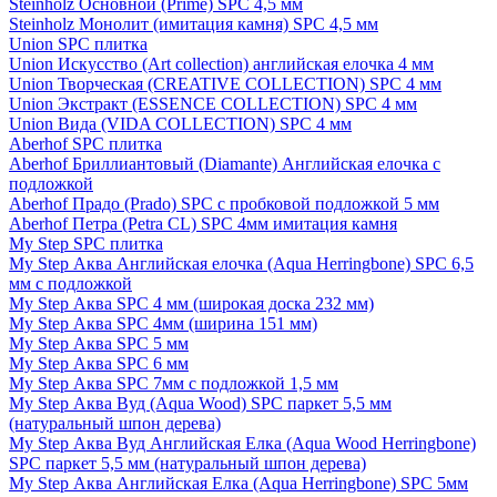
Steinholz Основной (Prime) SPC 4,5 мм
Steinholz Монолит (имитация камня) SPC 4,5 мм
Union SPC плитка
Union Искусство (Art collection) английская елочка 4 мм
Union Творческая (CREATIVE COLLECTION) SPC 4 мм
Union Экстракт (ESSENCE COLLECTION) SPC 4 мм
Union Вида (VIDA COLLECTION) SPC 4 мм
Aberhof SPC плитка
Aberhof Бриллиантовый (Diamante) Английская елочка с
подложкой
Aberhof Прадо (Prado) SPC с пробковой подложкой 5 мм
Aberhof Петра (Petra CL) SPC 4мм имитация камня
My Step SPC плитка
My Step Аква Английская елочка (Aqua Herringbone) SPC 6,5
мм с подложкой
My Step Аква SPC 4 мм (широкая доска 232 мм)
My Step Аква SPC 4мм (ширина 151 мм)
My Step Аква SPC 5 мм
My Step Аква SPC 6 мм
My Step Аква SPC 7мм c подложкой 1,5 мм
My Step Аква Вуд (Aqua Wood) SPC паркет 5,5 мм
(натуральный шпон дерева)
My Step Аква Вуд Английская Елка (Aqua Wood Herringbone)
SPC паркет 5,5 мм (натуральный шпон дерева)
My Step Аква Английская Елка (Aqua Herringbone) SPC 5мм