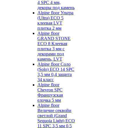
4 SPC 4 мм,
декоры под камень
Alpine floor Ультра
(Ultra) ECO 5
клеевая LVT
плитка 2 мм
Alpine floor
GRAND STONE
ECO 8 Клеевая
плитка 3 мм с
декорами под
камень, LVT
Alpine floor Соло
(Solo) ECO 14 SPC
3,5 мм 0,4 защита
34 класс
Alpine floor
Chevron SPC
Французская
елочка 5 мм
Alpine floor
Величие секвойи
светлой (Grand
Sequoia Light) ECO
11 SPC 3,5 мм 0,5