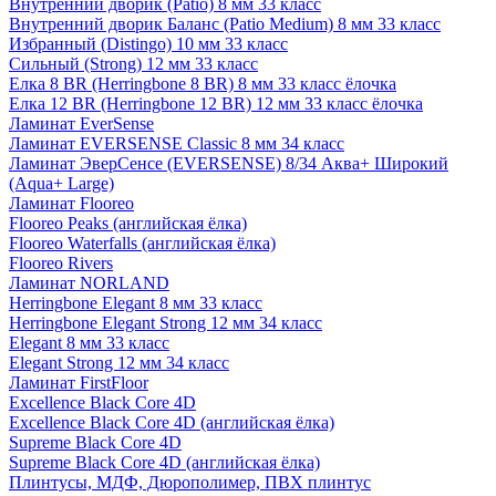
Внутренний дворик (Patio) 8 мм 33 класс
Внутренний дворик Баланс (Patio Medium) 8 мм 33 класс
Избранный (Distingo) 10 мм 33 класс
Сильный (Strong) 12 мм 33 класс
Елка 8 BR (Herringbone 8 BR) 8 мм 33 класс ёлочка
Елка 12 BR (Herringbone 12 BR) 12 мм 33 класс ёлочка
Ламинат EverSense
Ламинат EVERSENSE Classic 8 мм 34 класс
Ламинат ЭверСенсе (EVERSENSE) 8/34 Аква+ Широкий
(Aqua+ Large)
Ламинат Flooreo
Flooreo Peaks (английская ёлка)
Flooreo Waterfalls (английская ёлка)
Flooreo Rivers
Ламинат NORLAND
Herringbone Elegant 8 мм 33 класс
Herringbone Elegant Strong 12 мм 34 класс
Elegant 8 мм 33 класс
Elegant Strong 12 мм 34 класс
Ламинат FirstFloor
Excellence Black Core 4D
Excellence Black Core 4D (английская ёлка)
Supreme Black Core 4D
Supreme Black Core 4D (английская ёлка)
Плинтусы, МДФ, Дюрополимер, ПВХ плинтус