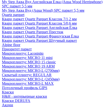
My Step Аква Вуд Английская Елка (Aqua Wood Herringbone)
SPC паркет 5,5 мм
My Step Аква Вуд (Aqua Wood) SPC паркет 5,5 мм
Quartz parquet
Кварц паркет Quartz Parquet Классик 7/1,2 мм
Кварц паркет Quartz Parquet Классик 5/0,6 мм
Кварц паркет Quartz Parquet Английская Ёлка
Кварц паркет Quartz Parquet Престиж
Кварц паркет Quartz Parquet Французская Ёлка
Кварц паркет Quartz Parquet Штучный паркет
Alpine floor
Приоритет паркет
Микроплинтус Laconistiq
Микроплинтус MICRO 11 mini
Микроплинтус MICRO 15 classic
Микроплинтус MICRO 19 ARM
Микроплинтус MICRO-L (2700мм)
Скрытый плинтус REGULAR
Микроплинтус MICRO-L (2450мм)
Микроплинтус MICRO-L MAX
Потолочный профиль GIPS
Краски
H&H - интерьерные краски
Краски DERUFA
Акции