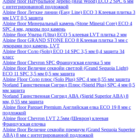
Alpine floor Натуральное дерево (Real Wood) ECO 2 SPC 6 мм
с интегрированной подложкой
Alpine floor Легкие линии (Easy Line) ECO 3 Клеевая плитка 3
мм LVT 0,5 защита
Alpine floor Минеральный камень (Stone Mineral Core) ECO 4
SPC 4 мм, декоры под камень
Alpine floor Ультра (Ultra) ECO 5 клеевая LVT плитка 2 мм
Alpine floor GRAND STONE ECO 8 Клеевая плитка 3 мм с
декорами под камень, LVT
Alpine floor Соло (Solo) ECO 14 SPC 3,5 мм 0,4 защита 34
класс
Alpine floor Chevron SPC Французская елочка 5 мм
Alpine floor Величие секвойи светлой (Grand Sequoia Light)
ECO 11 SPC 3,5 мм 0,5 мм защита
Alpine Floor Соло плюс (Solo Plus) SPC 4 мм 0,55 мм защита
Norland Таинственная Сигрид Плюс (Sigrid Plus) SPC 4 мм 0,5
мм защита
Norland Таинственная Сигрид АВА (Sigrid Superior ABA) 8
мм, 0,55 мм защита
Alpine floor Parquet Premium Английская елка ECO 19 8 мм с
подложкой
Alpine floor Chevron LVT 2.5мм (Шеврон) клеевая
Французская елочка
Alpine floor Величие секвойи премиум (Grand Sequoia Superior
ABA) 8 мм с интегрированной подложкой