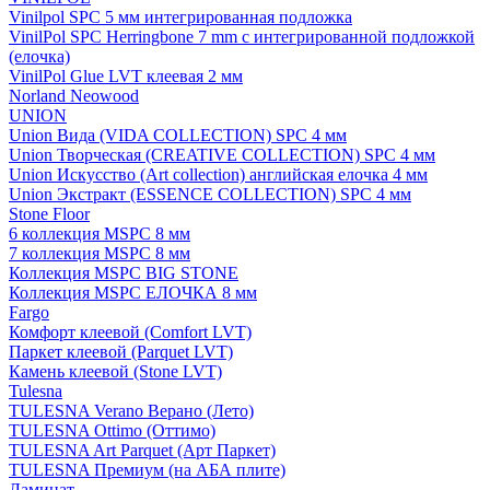
Vinilpol SPC 5 мм интегрированная подложка
VinilPol SPC Herringbone 7 mm с интегрированной подложкой
(елочка)
VinilPol Glue LVT клеевая 2 мм
Norland Neowood
UNION
Union Вида (VIDA COLLECTION) SPC 4 мм
Union Творческая (CREATIVE COLLECTION) SPC 4 мм
Union Искусство (Art collection) английская елочка 4 мм
Union Экстракт (ESSENCE COLLECTION) SPC 4 мм
Stone Floor
6 коллекция MSPC 8 мм
7 коллекция MSPC 8 мм
Коллекция MSPC BIG STONE
Коллекция MSPC ЕЛОЧКА 8 мм
Fargo
Комфорт клеевой (Comfort LVT)
Паркет клеевой (Parquet LVT)
Камень клеевой (Stone LVT)
Tulesna
TULESNA Verano Верано (Лето)
TULESNA Ottimo (Оттимо)
TULESNA Art Parquet (Арт Паркет)
TULESNA Премиум (на АБА плите)
Ламинат