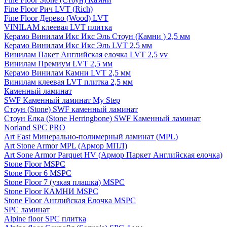
Fine Floor Рич LVT (Rich)
Fine Floor Дерево (Wood) LVT
VINILAM клеевая LVT плитка
Керамо Винилам Икс Икс Эль Стоун (Камни ) 2,5 мм
Керамо Винилам Икс Икс Эль LVT 2,5 мм
Винилам Пакет Английская елочка LVT 2,5 vv
Винилам Премиум LVT 2,5 мм
Керамо Винилам Камни LVT 2,5 мм
Винилам клеевая LVT плитка 2,5 мм
Каменный ламинат
SWF Каменный ламинат My Step
Стоун (Stone) SWF каменный ламинат
Стоун Елка (Stone Herringbone) SWF Каменный ламинат
Norland SPC PRO
Art East Минерально-полимерный ламинат (MPL)
Art Stone Armor MPL (Армор МПЛ)
Art Sone Armor Parquet HV (Армор Паркет Английская елочка)
Stone Floor MSPC
Stone Floor 6 MSPC
Stone Floor 7 (узкая плашка) MSPC
Stone Floor КАМНИ MSPC
Stone Floor Английская Елочка MSPC
SPC ламинат
Alpine floor SPC плитка