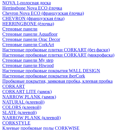
NOVA 1-полосная доска
Herringbone Nova ECO ёлочка
Chevron Nova ECO (французская ёлочка)
CHEVRON (французская ёлка)
HERRINGBONE (ёлочка)
Стеновые панели
Стеновые панели Aquafloor
Стеновые панели Orac Decor
Стеновые панели CorkArt
Настенные пробковые плитки CORKART (без фаски)
Настенные пробковые плитки CORKART (микрофаска)
Стеновые панели My step
Стеновые панели Hiwood
Настенные пробковые покрытия WALL DESIGN
Настенные пробковые покрытия iberCork
Пробковые покрытия, замковая пробка, клеевая пробка
CORKART
CORKART LITE (замок)
NARROW PLANK (замок)
NATURAL (клеевой)
COLORS (клеевой)
SLATE (клеевой)
NARROW PLANK (клеевой)
CORKSTYLE
Клеевые пробковые полы CORKWISE