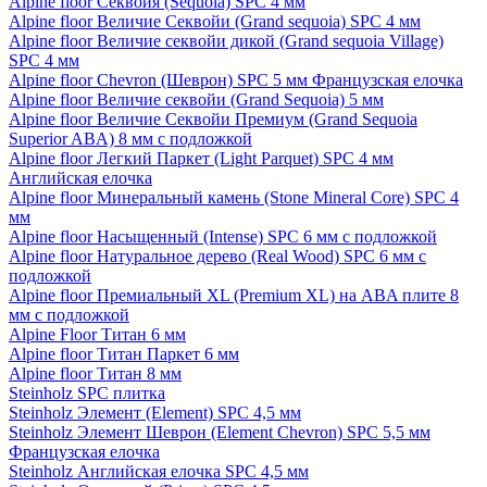
Alpine floor Секвойя (Sequoia) SPC 4 мм
Alpine floor Величие Секвойи (Grand sequoia) SPC 4 мм
Alpine floor Величие секвойи дикой (Grand sequoia Village)
SPC 4 мм
Alpine floor Chevron (Шеврон) SPC 5 мм Французская елочка
Alpine floor Величие секвойи (Grand Sequoia) 5 мм
Alpine floor Величие Секвойи Премиум (Grand Sequoia
Superior ABA) 8 мм с подложкой
Alpine floor Легкий Паркет (Light Parquet) SPC 4 мм
Английская елочка
Alpine floor Минеральный камень (Stone Mineral Core) SPC 4
мм
Alpine floor Насыщенный (Intense) SPC 6 мм с подложкой
Alpine floor Натуральное дерево (Real Wood) SPC 6 мм с
подложкой
Alpine floor Премиальный XL (Premium XL) на ABA плите 8
мм с подложкой
Alpine Floor Титан 6 мм
Alpine floor Титан Паркет 6 мм
Alpine floor Титан 8 мм
Steinholz SPC плитка
Steinholz Элемент (Element) SPC 4,5 мм
Steinholz Элемент Шеврон (Element Chevron) SPC 5,5 мм
Французская елочка
Steinholz Английская елочка SPC 4,5 мм