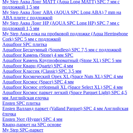
My Step Аква Лонг MATT (Aqua Long MATT) SPC 7 мм с
подложкой 1,5 мм
My Step Аква Лонг АВА (AQUA SPC Long ABA) 7 mm на
ABA плите с подложкой
My Step Аква Лонг НР (AQUA SPC Long HP) SPC 7 мм с
подложкой 1,5 мм
My Step Аква елка на пробковой подложке (Aqua Herringbone
Cork) SPC 5 мм с подложкой
Aquafloor SPC плитка
Aquafloor Бесшумный (Soundless) SPC 7,5 мм с подложкой
Aquafloor Камень (Stone) 4 мм SPC
Aquafloor Камень Крупноформатный (Stone XL) SPC 5 мм
Aquafloor Кварц (Quartz) SPC 4 мм
Aquafloor Классик (Classic) SPC 3,5 мм
Aquafloor Космический Орех XL (Space Nuts XL) SPC 4 мм
Aquafloor Космос (Space) SPC 4 мм
Aquafloor Космос отборный XL (Space Select XL) SPC 4 мм
Aquafloor Космос паркет легкий (Space Parquet Light) SPC 4,5
мм Английская елочка
Ensten SPC плитка
Ensten Валланд паркет (Valland Parquet) SPC 4 мм Английская
ёлочка
Ensten Уют (Hygge) SPC 4 мм
Кварц-паркет на SPC основе
My Step SPC-паркет