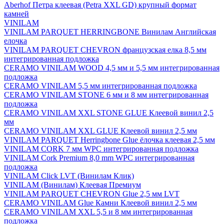
Aberhof Петра клеевая (Petra XXL GD) крупный формат
камней
VINILAM
VINILAM PARQUET HERRINGBONE Винилам Английская
елочка
VINILAM PARQUET CHEVRON французская елка 8,5 мм
интегрированная подложка
CERAMO VINILAM WOOD 4,5 мм и 5,5 мм интегрированная
подложка
CERAMO VINILAM 5,5 мм интегрированная подложка
CERAMO VINILAM STONE 6 мм и 8 мм интегрированная
подложка
CERAMO VINILAM XXL STONE GLUE Клеевой винил 2,5
мм
CERAMO VINILAM XXL GLUE Клеевой винил 2,5 мм
VINILAM PARQUET Herringbone Glue ёлочка клеевая 2,5 мм
VINILAM CORK 7 мм WPC интегрированная подложка
VINILAM Cork Premium 8,0 mm WPC интегрированная
подложка
VINILAM Click LVT (Винилам Клик)
VINILAM (Винилам) Клеевая Премиум
VINILAM PARQUET CHEVRON Glue 2,5 мм LVT
CERAMO VINILAM Glue Камни Клеевой винил 2,5 мм
CERAMO VINILAM XXL 5,5 и 8 мм интегрированная
подложка