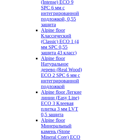
(Intense) ECO 9
SPC 6 мм с
интегрированной
подложкой, 0,55
защита
Alpine floor
Классический
(Classic) ECO 1 (4
мм SPC 0,55
защита 43 класс)
Alpine floor
Натуральное
дерево (Real Wood)
ECO 2 SPC 6 мм с
интегрированной
подложкой
Alpine floor Легкие
линии (Easy Line)
ECO 3 Клеевая
плитка 3 мм LVT
0,5 защита
Alpine floor
Минеральный
камень (Stone
Mineral Core) ECO