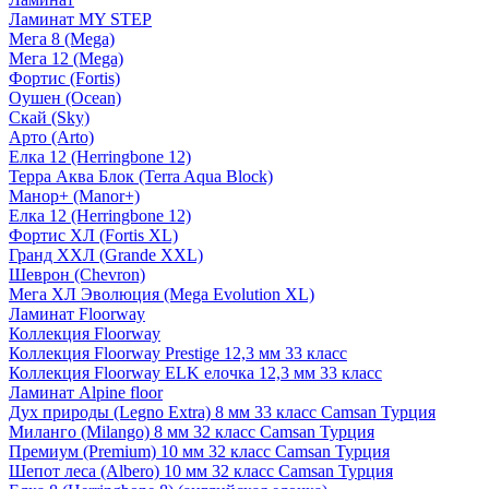
Ламинат MY STEP
Мега 8 (Mega)
Мега 12 (Mega)
Фортис (Fortis)
Оушен (Ocean)
Скай (Sky)
Арто (Arto)
Елка 12 (Herringbone 12)
Терра Аква Блок (Terra Aqua Block)
Манор+ (Manor+)
Елка 12 (Herringbone 12)
Фортис ХЛ (Fortis XL)
Гранд ХХЛ (Grande XXL)
Шеврон (Chevron)
Мега ХЛ Эволюция (Mega Evolution XL)
Ламинат Floorway
Коллекция Floorway
Коллекция Floorway Prestige 12,3 мм 33 класс
Коллекция Floorway ELK елочка 12,3 мм 33 класс
Ламинат Alpine floor
Дух природы (Legno Extra) 8 мм 33 класс Camsan Турция
Миланго (Milango) 8 мм 32 класс Camsan Турция
Премиум (Premium) 10 мм 32 класс Camsan Турция
Шепот леса (Albero) 10 мм 32 класс Camsan Турция