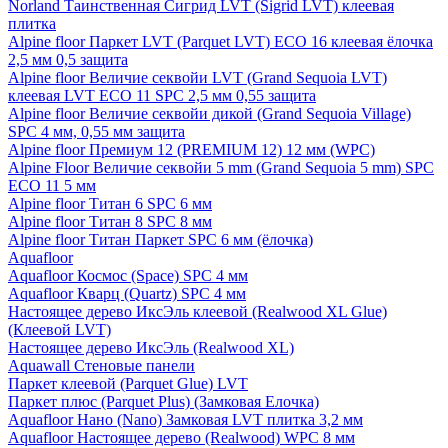
Norland Таинственная Сигрид LVT (Sigrid LVT) клеевая
плитка
Alpine floor Паркет LVT (Parquet LVT) ECO 16 клеевая ёлочка
2,5 мм 0,5 защита
Alpine floor Величие секвойи LVT (Grand Sequoia LVT)
клеевая LVT ECO 11 SPC 2,5 мм 0,55 защита
Alpine floor Величие секвойи дикой (Grand Sequoia Village)
SPC 4 мм, 0,55 мм защита
Alpine floor Премиум 12 (PREMIUM 12) 12 мм (WPC)
Alpine Floor Величие секвойи 5 mm (Grand Sequoia 5 mm) SPC
ECO 11 5 мм
Alpine floor Титан 6 SPC 6 мм
Alpine floor Титан 8 SPC 8 мм
Alpine floor Титан Паркет SPC 6 мм (ёлочка)
Aquafloor
Aquafloor Космос (Space) SPC 4 мм
Aquafloor Кварц (Quartz) SPC 4 мм
Настоящее дерево ИксЭль клеевой (Realwood XL Glue)
(Клеевой LVT)
Настоящее дерево ИксЭль (Realwood XL)
Aquawall Стеновые панели
Паркет клеевой (Parquet Glue) LVT
Паркет плюс (Parquet Plus) (Замковая Елочка)
Aquafloor Нано (Nano) Замковая LVT плитка 3,2 мм
Aquafloor Настоящее дерево (Realwood) WPC 8 мм