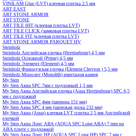
VINILAM Glue (LVT) клеевая плитка 2.5 мм
ART EAST
ART STONE ARMOR
ART STONE
ART TILE HIT (клеевая плитка LVT)
ART TILE CLICK (замковая плитка LVT)
ART TILE FIT (клеевая плитка LVT)
ART STONE ARMOR PARQUET HV
Steinholz
Steinholz Английская елочка (Herringbone) 4,5 мм
Steinholz Основной (Prime) 4,5 мм
Steinholz Элемент (Element) 4,5 мм
Steinholz Французская елочка (Element Chevron ) 5,5 мм
Steinholz Монолит (Monolith) имитация камня
My Step
My Step Аква SPC 7мм c подложкой 1,5 мм
My Step Аква Английская елочка (Aqua Herringbone) SPC 6,5
мм с подложкой
My Step Аква SPC 4мм (ширина 151 мм)
My Step Аква SPC 4 мм (широкая доска 232 мм)
My Step Аква (Aqua) клеевая LVT плитка 2,5 мм Английской
елочкой
My Step Аква Лонг АВА (AQUA SPC Long ABA) 7 mm на
ABA плите с подложкой
My Step Аква Лонг НР (AQUA SPC Long HP) SPC 7 мм с