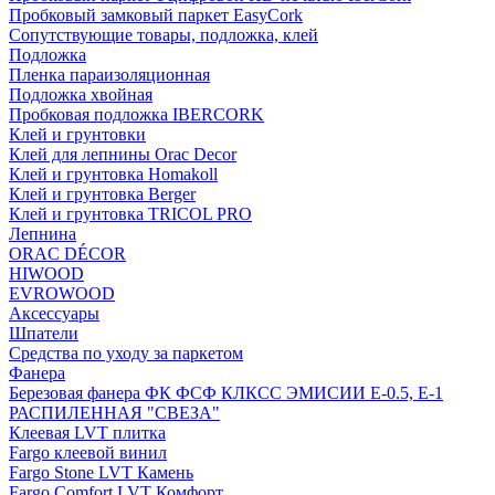
Пробковый замковый паркет EasyCork
Сопутствующие товары, подложка, клей
Подложка
Пленка параизоляционная
Подложка хвойная
Пробковая подложка IBERCORK
Клей и грунтовки
Клей для лепнины Orac Decor
Клей и грунтовка Homakoll
Клей и грунтовка Berger
Клей и грунтовка TRICOL PRO
Лепнина
ORAC DÉCOR
HIWOOD
EVROWOOD
Аксессуары
Шпатели
Средства по уходу за паркетом
Фанера
Березовая фанера ФК ФСФ КЛКСС ЭМИСИИ Е-0.5, Е-1
РАСПИЛЕННАЯ "СВЕЗА"
Клеевая LVT плитка
Fargo клеевой винил
Fargo Stone LVT Камень
Fargo Comfort LVT Комфорт