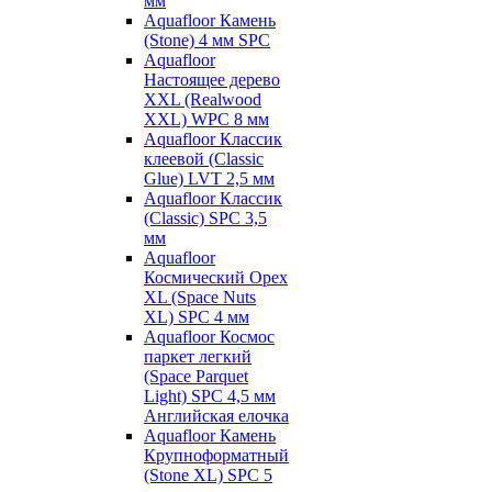
мм
Aquafloor Камень
(Stone) 4 мм SPC
Aquafloor
Настоящее дерево
XXL (Realwood
XXL) WPC 8 мм
Aquafloor Классик
клеевой (Classic
Glue) LVT 2,5 мм
Aquafloor Классик
(Classic) SPC 3,5
мм
Aquafloor
Космический Орех
XL (Space Nuts
XL) SPC 4 мм
Aquafloor Космос
паркет легкий
(Space Parquet
Light) SPC 4,5 мм
Английская елочка
Aquafloor Камень
Крупноформатный
(Stone XL) SPC 5