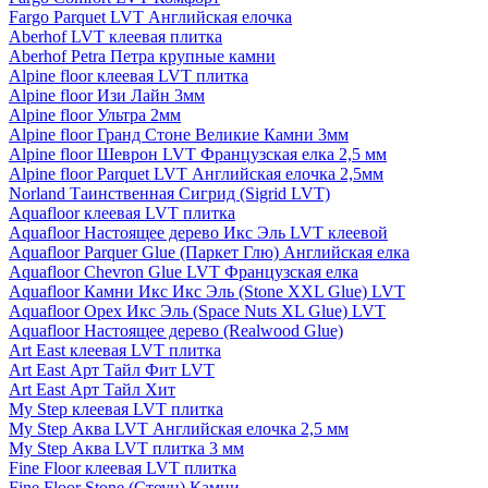
Fargo Parquet LVT Английская елочка
Aberhof LVT клеевая плитка
Aberhof Petra Петра крупные камни
Alpine floor клеевая LVT плитка
Alpine floor Изи Лайн 3мм
Alpine floor Ультра 2мм
Alpine floor Гранд Стоне Великие Камни 3мм
Alpine floor Шеврон LVT Французская елка 2,5 мм
Alpine floor Parquet LVT Английская елочка 2,5мм
Norland Таинственная Сигрид (Sigrid LVT)
Aquafloor клеевая LVT плитка
Aquafloor Настоящее дерево Икс Эль LVT клеевой
Aquafloor Parquer Glue (Паркет Глю) Английская елка
Aquafloor Chevron Glue LVT Французская елка
Aquafloor Камни Икс Икс Эль (Stone XXL Glue) LVT
Aquafloor Орех Икс Эль (Space Nuts XL Glue) LVT
Aquafloor Настоящее дерево (Realwood Glue)
Art East клеевая LVT плитка
Art East Арт Тайл Фит LVT
Art East Арт Тайл Хит
My Step клеевая LVT плитка
My Step Аква LVT Английская елочка 2,5 мм
My Step Аква LVT плитка 3 мм
Fine Floor клеевая LVT плитка
Fine Floor Stone (Стоун) Камни