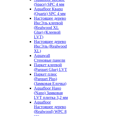
(Space) SPC 4 мм
Aquafloor Кварц
(Quartz) SPC 4 мм
Настоящее дерево
ИксЭль клеевой
(Realwood XL
Glue) (Клеевой
LVT)
Настоящее дерево
ИксЭль (Realwood
XL)
Aquawall
Стеновые панели
Паркет клеевой
(Parquet Glue) LVT
Паркет плюс
(Parquet Plus)
(Замковая Елочка)
Aquafloor Нано
(Nano) Замковая
LVT плитка 3,2 мм
Aquafloor
Настоящее дерево
(Realwood) WPC 8