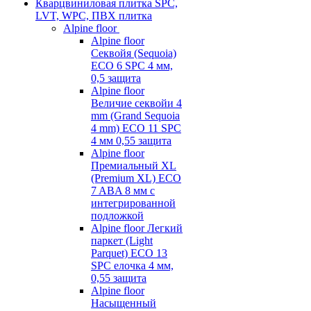
Кварцвиниловая плитка SPC,
LVT, WPC, ПВХ плитка
Alpine floor
Alpine floor
Секвойя (Sequoia)
ECO 6 SPC 4 мм,
0,5 защита
Alpine floor
Величие секвойи 4
mm (Grand Sequoia
4 mm) ECO 11 SPC
4 мм 0,55 защита
Alpine floor
Премиальный XL
(Premium XL) ECO
7 ABA 8 мм с
интегрированной
подложкой
Alpine floor Легкий
паркет (Light
Parquet) ECO 13
SPC елочка 4 мм,
0,55 защита
Alpine floor
Насыщенный