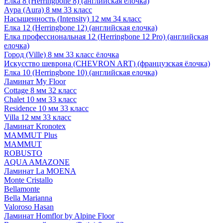
Елка 8 (Herringbone 8) (английская елочка)
Аура (Aura) 8 мм 33 класс
Насыщенность (Intensity) 12 мм 34 класс
Елка 12 (Herringbone 12) (английская елочка)
Елка профессиональная 12 (Herringbone 12 Pro) (английская
елочка)
Город (Ville) 8 мм 33 класс ёлочка
Искусство шеврона (CHEVRON ART) (французская ёлочка)
Елка 10 (Herringbone 10) (английская елочка)
Ламинат My Floor
Cottage 8 мм 32 класс
Chalet 10 мм 33 класс
Residence 10 мм 33 класс
Villa 12 мм 33 класс
Ламинат Kronotex
MAMMUT Plus
MAMMUT
ROBUSTO
AQUA AMAZONE
Ламинат La MOENA
Monte Cristallo
Bellamonte
Bella Marianna
Valoroso Hasan
Ламинат Homflor by Alpine Floor