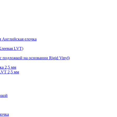
мм Английская елочка
Клеевая LVT)
с подложкой на основании Rigid Vinyl)
ка 2,5 мм
LVT 2,5 мм
жкой
очка