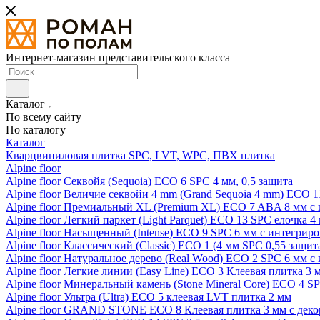
Интернет-магазин представительского класса
Каталог
По всему сайту
По каталогу
Каталог
Кварцвиниловая плитка SPC, LVT, WPC, ПВХ плитка
Alpine floor
Alpine floor Секвойя (Sequoia) ECO 6 SPC 4 мм, 0,5 защита
Alpine floor Величие секвойи 4 mm (Grand Sequoia 4 mm) ECO 1
Alpine floor Премиальный XL (Premium XL) ECO 7 ABA 8 мм с
Alpine floor Легкий паркет (Light Parquet) ECO 13 SPC елочка 4
Alpine floor Насыщенный (Intense) ECO 9 SPC 6 мм с интегрир
Alpine floor Классический (Classic) ECO 1 (4 мм SPC 0,55 защит
Alpine floor Натуральное дерево (Real Wood) ECO 2 SPC 6 мм 
Alpine floor Легкие линии (Easy Line) ECO 3 Клеевая плитка 3
Alpine floor Минеральный камень (Stone Mineral Core) ECO 4 S
Alpine floor Ультра (Ultra) ECO 5 клеевая LVT плитка 2 мм
Alpine floor GRAND STONE ECO 8 Клеевая плитка 3 мм с деко