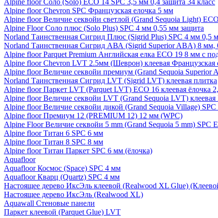
Alpine floor Соло (Solo) ECO 14 SPC 3,5 мм 0,4 защита 34 класс
Alpine floor Chevron SPC Французская елочка 5 мм
Alpine floor Величие секвойи светлой (Grand Sequoia Light) EC
Alpine Floor Соло плюс (Solo Plus) SPC 4 мм 0,55 мм защита
Norland Таинственная Сигрид Плюс (Sigrid Plus) SPC 4 мм 0,5 
Norland Таинственная Сигрид АВА (Sigrid Superior ABA) 8 мм, 
Alpine floor Parquet Premium Английская елка ECO 19 8 мм с п
Alpine floor Chevron LVT 2.5мм (Шеврон) клеевая Французская 
Alpine floor Величие секвойи премиум (Grand Sequoia Superio
Norland Таинственная Сигрид LVT (Sigrid LVT) клеевая плитка
Alpine floor Паркет LVT (Parquet LVT) ECO 16 клеевая ёлочка 2
Alpine floor Величие секвойи LVT (Grand Sequoia LVT) клеева
Alpine floor Величие секвойи дикой (Grand Sequoia Village) SPC
Alpine floor Премиум 12 (PREMIUM 12) 12 мм (WPC)
Alpine Floor Величие секвойи 5 mm (Grand Sequoia 5 mm) SPC 
Alpine floor Титан 6 SPC 6 мм
Alpine floor Титан 8 SPC 8 мм
Alpine floor Титан Паркет SPC 6 мм (ёлочка)
Aquafloor
Aquafloor Космос (Space) SPC 4 мм
Aquafloor Кварц (Quartz) SPC 4 мм
Настоящее дерево ИксЭль клеевой (Realwood XL Glue) (Клеев
Настоящее дерево ИксЭль (Realwood XL)
Aquawall Стеновые панели
Паркет клеевой (Parquet Glue) LVT