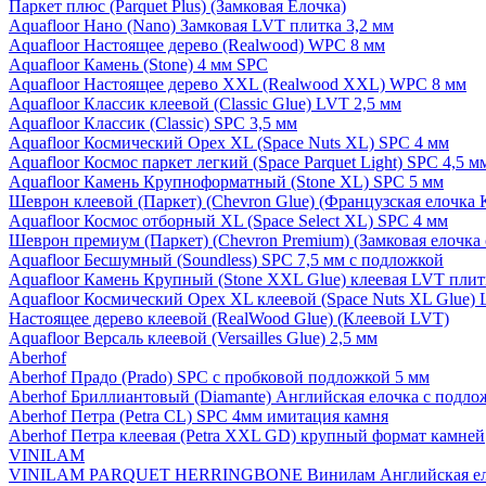
Паркет плюс (Parquet Plus) (Замковая Елочка)
Aquafloor Нано (Nano) Замковая LVT плитка 3,2 мм
Aquafloor Настоящее дерево (Realwood) WPC 8 мм
Aquafloor Камень (Stone) 4 мм SPC
Aquafloor Настоящее дерево XXL (Realwood XXL) WPC 8 мм
Aquafloor Классик клеевой (Classic Glue) LVT 2,5 мм
Aquafloor Классик (Classic) SPC 3,5 мм
Aquafloor Космический Орех XL (Space Nuts XL) SPC 4 мм
Aquafloor Космос паркет легкий (Space Parquet Light) SPC 4,5 
Aquafloor Камень Крупноформатный (Stone XL) SPC 5 мм
Шеврон клеевой (Паркет) (Chevron Glue) (Французская елочка 
Aquafloor Космос отборный XL (Space Select XL) SPC 4 мм
Шеврон премиум (Паркет) (Chevron Premium) (Замковая елочка 
Aquafloor Бесшумный (Soundless) SPC 7,5 мм с подложкой
Aquafloor Камень Крупный (Stone XXL Glue) клеевая LVT плит
Aquafloor Космический Орех XL клеевой (Space Nuts XL Glue) 
Настоящее дерево клеевой (RealWood Glue) (Клеевой LVT)
Aquafloor Версаль клеевой (Versailles Glue) 2,5 мм
Aberhof
Aberhof Прадо (Prado) SPC с пробковой подложкой 5 мм
Aberhof Бриллиантовый (Diamante) Английская елочка с подло
Aberhof Петра (Petra CL) SPC 4мм имитация камня
Aberhof Петра клеевая (Petra XXL GD) крупный формат камней
VINILAM
VINILAM PARQUET HERRINGBONE Винилам Английская ел