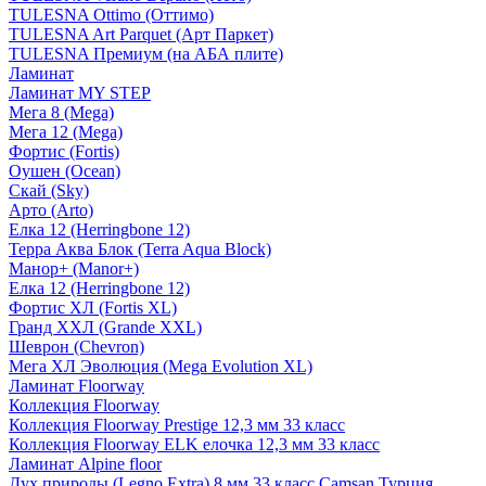
TULESNA Ottimo (Оттимо)
TULESNA Art Parquet (Арт Паркет)
TULESNA Премиум (на АБА плите)
Ламинат
Ламинат MY STEP
Мега 8 (Mega)
Мега 12 (Mega)
Фортис (Fortis)
Оушен (Ocean)
Скай (Sky)
Арто (Arto)
Елка 12 (Herringbone 12)
Терра Аква Блок (Terra Aqua Block)
Манор+ (Manor+)
Елка 12 (Herringbone 12)
Фортис ХЛ (Fortis XL)
Гранд ХХЛ (Grande XXL)
Шеврон (Chevron)
Мега ХЛ Эволюция (Mega Evolution XL)
Ламинат Floorway
Коллекция Floorway
Коллекция Floorway Prestige 12,3 мм 33 класс
Коллекция Floorway ELK елочка 12,3 мм 33 класс
Ламинат Alpine floor
Дух природы (Legno Extra) 8 мм 33 класс Camsan Турция