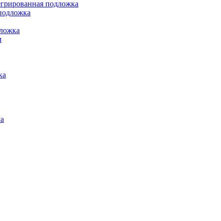
грированная подложка
подложка
ложка
м
ка
а