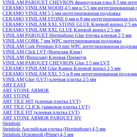
VINILAM PARQUET CHEVRON французская елка 8,5 мм инте
CERAMO VINILAM WOOD 4,5 мм и 5,5 мм интегрированная 
CERAMO VINILAM 5,5 мм интегрированная подложка
CERAMO VINILAM STONE 6 мм и 8 мм интегрированная под
CERAMO VINILAM XXL STONE GLUE Клеевой винил 2,5 м
CERAMO VINILAM XXL GLUE Клеевой винил 2,5 мм
VINILAM PARQUET Herringbone Glue ёлочка клеевая 2,5 мм
VINILAM CORK 7 мм WPC интегрированная подложка
VINILAM Cork Premium 8,0 mm WPC интегрированная подлож
VINILAM Click LVT (Винилам Клик)
VINILAM (Винилам) Клеевая Премиум
VINILAM PARQUET CHEVRON Glue 2,5 мм LVT
CERAMO VINILAM Glue Камни Клеевой винил 2,5 мм
CERAMO VINILAM XXL 5,5 и 8 мм интегрированная подложк
VINILAM Glue (LVT) клеевая плитка 2.5 мм
ART EAST
ART STONE ARMOR
ART STONE
ART TILE HIT (клеевая плитка LVT)
ART TILE CLICK (замковая плитка LVT)
ART TILE FIT (клеевая плитка LVT)
ART STONE ARMOR PARQUET HV
Steinholz
Steinholz Английская елочка (Herringbone) 4,5 мм
Steinholz Основной (Prime) 4,5 мм