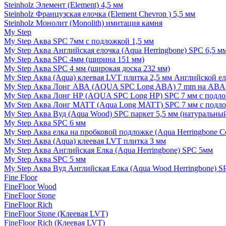
Steinholz Элемент (Element) 4,5 мм
Steinholz Французская елочка (Element Chevron ) 5,5 мм
Steinholz Монолит (Monolith) имитация камня
My Step
My Step Аква SPC 7мм c подложкой 1,5 мм
My Step Аква Английская елочка (Aqua Herringbone) SPC 6,5 м
My Step Аква SPC 4мм (ширина 151 мм)
My Step Аква SPC 4 мм (широкая доска 232 мм)
My Step Аква (Aqua) клеевая LVT плитка 2,5 мм Английской е
My Step Аква Лонг АВА (AQUA SPC Long ABA) 7 mm на ABA 
My Step Аква Лонг НР (AQUA SPC Long HP) SPC 7 мм с подло
My Step Аква Лонг MATT (Aqua Long MATT) SPC 7 мм с подло
My Step Аква Вуд (Aqua Wood) SPC паркет 5,5 мм (натуральны
My Step Аква SPC 6 мм
My Step Аква елка на пробковой подложке (Aqua Herringbone C
My Step Аква (Aqua) клеевая LVT плитка 3 мм
My Step Аква Английская Елка (Aqua Herringbone) SPC 5мм
My Step Аква SPC 5 мм
My Step Аква Вуд Английская Елка (Aqua Wood Herringbone) S
Fine Floor
FineFloor Wood
FineFloor Stone
FineFloor Rich
FineFloor Stone (Клеевая LVT)
FineFloor Rich (Клеевая LVT)