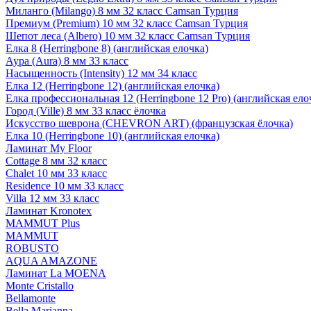
Миланго (Milango) 8 мм 32 класс Camsan Турция
Премиум (Premium) 10 мм 32 класс Camsan Турция
Шепот леса (Albero) 10 мм 32 класс Camsan Турция
Елка 8 (Herringbone 8) (английская елочка)
Аура (Aura) 8 мм 33 класс
Насыщенность (Intensity) 12 мм 34 класс
Елка 12 (Herringbone 12) (английская елочка)
Елка профессиональная 12 (Herringbone 12 Pro) (английская ело
Город (Ville) 8 мм 33 класс ёлочка
Искусство шеврона (CHEVRON ART) (французская ёлочка)
Елка 10 (Herringbone 10) (английская елочка)
Ламинат My Floor
Cottage 8 мм 32 класс
Chalet 10 мм 33 класс
Residence 10 мм 33 класс
Villa 12 мм 33 класс
Ламинат Kronotex
MAMMUT Plus
MAMMUT
ROBUSTO
AQUA AMAZONE
Ламинат La MOENA
Monte Cristallo
Bellamonte
Bella Marianna