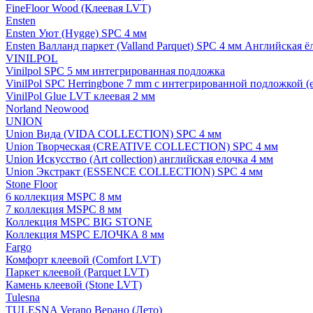
FineFloor Wood (Клеевая LVT)
Ensten
Ensten Уют (Hygge) SPC 4 мм
Ensten Валланд паркет (Valland Parquet) SPC 4 мм Английская ё
VINILPOL
Vinilpol SPC 5 мм интегрированная подложка
VinilPol SPC Herringbone 7 mm с интегрированной подложкой (
VinilPol Glue LVT клеевая 2 мм
Norland Neowood
UNION
Union Вида (VIDA COLLECTION) SPC 4 мм
Union Творческая (CREATIVE COLLECTION) SPC 4 мм
Union Искусство (Art collection) английская елочка 4 мм
Union Экстракт (ESSENCE COLLECTION) SPC 4 мм
Stone Floor
6 коллекция MSPC 8 мм
7 коллекция MSPC 8 мм
Коллекция MSPC BIG STONE
Коллекция MSPC ЕЛОЧКА 8 мм
Fargo
Комфорт клеевой (Comfort LVT)
Паркет клеевой (Parquet LVT)
Камень клеевой (Stone LVT)
Tulesna
TULESNA Verano Верано (Лето)