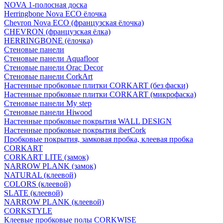
NOVA 1-полосная доска
Herringbone Nova ECO ёлочка
Chevron Nova ECO (французская ёлочка)
CHEVRON (французская ёлка)
HERRINGBONE (ёлочка)
Стеновые панели
Стеновые панели Aquafloor
Стеновые панели Orac Decor
Стеновые панели CorkArt
Настенные пробковые плитки CORKART (без фаски)
Настенные пробковые плитки CORKART (микрофаска)
Стеновые панели My step
Стеновые панели Hiwood
Настенные пробковые покрытия WALL DESIGN
Настенные пробковые покрытия iberCork
Пробковые покрытия, замковая пробка, клеевая пробка
CORKART
CORKART LITE (замок)
NARROW PLANK (замок)
NATURAL (клеевой)
COLORS (клеевой)
SLATE (клеевой)
NARROW PLANK (клеевой)
CORKSTYLE
Клеевые пробковые полы CORKWISE