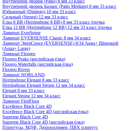
Внутренний дворик (Patio) 8 мм 33 класс
Внутренний дворик Баланс (Patio Medium) 8 мм 33 класс
Избранный (Distingo) 10 мм 33 класс
Сильный (Strong) 12 мм 33 класс
Елка 8 BR (Herringbone 8 BR) 8 мм 33 класс ёлочка
Елка 12 BR (Herringbone 12 BR) 12 мм 33 класс ёлочка
Ламинат EverSense
Ламинат EVERSENSE Classic 8 мм 34 класс
Ламинат ЭверСенсе (EVERSENSE) 8/34 Аква+ Широкий
(Aqua+ Large)
Ламинат Flooreo
Flooreo Peaks (английская ёлка)
Flooreo Waterfalls (английская ёлка)
Flooreo Rivers
Ламинат NORLAND
Herringbone Elegant 8 мм 33 класс
Herringbone Elegant Strong 12 мм 34 класс
Elegant 8 мм 33 класс
Elegant Strong 12 мм 34 класс
Ламинат FirstFloor
Excellence Black Core 4D
Excellence Black Core 4D (английская ёлка)
Supreme Black Core 4D
Supreme Black Core 4D (английская ёлка)
Плинтусы, МДФ, Дюрополимер, ПВХ плинтус