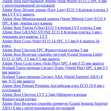
Alpine floor Натуральное дерево (Real Wood) ECO 2 SPC 6 мм
с интегрированной подложкой
Alpine floor Легкие линии (Easy Line) ECO 3 Клеевая плитка 3
мм LVT 0,5 защита
Alpine floor Минеральный камень (Stone Mineral Core) ECO 4
SPC 4 мм, декоры под камень
Alpine floor Ультра (Ultra) ECO 5 клеевая LVT плитка 2 мм
Alpine floor GRAND STONE ECO 8 Клеевая плитка 3 мм с
декорами под камень, LVT
Alpine floor Соло (Solo) ECO 14 SPC 3,5 мм 0,4 защита 34
класс
Alpine floor Chevron SPC Французская елочка 5 мм
Alpine floor Величие секвойи светлой (Grand Sequoia Light)
ECO 11 SPC 3,5 мм 0,5 мм защита
Alpine Floor Соло плюс (Solo Plus) SPC 4 мм 0,55 мм защита
Norland Таинственная Сигрид Плюс (Sigrid Plus) SPC 4 мм 0,5
мм защита
Norland Таинственная Сигрид АВА (Sigrid Superior ABA) 8
мм, 0,55 мм защита
Alpine floor Parquet Premium Английская елка ECO 19 8 мм с
подложкой
Alpine floor Chevron LVT 2.5мм (Шеврон) клеевая
Французская елочка
Alpine floor Величие секвойи премиум (Grand Sequoia Superior
ABA) 8 мм с интегрированной подложкой