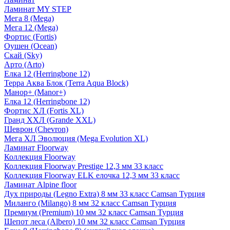
Ламинат MY STEP
Мега 8 (Mega)
Мега 12 (Mega)
Фортис (Fortis)
Оушен (Ocean)
Скай (Sky)
Арто (Arto)
Елка 12 (Herringbone 12)
Терра Аква Блок (Terra Aqua Block)
Манор+ (Manor+)
Елка 12 (Herringbone 12)
Фортис ХЛ (Fortis XL)
Гранд ХХЛ (Grande XXL)
Шеврон (Chevron)
Мега ХЛ Эволюция (Mega Evolution XL)
Ламинат Floorway
Коллекция Floorway
Коллекция Floorway Prestige 12,3 мм 33 класс
Коллекция Floorway ELK елочка 12,3 мм 33 класс
Ламинат Alpine floor
Дух природы (Legno Extra) 8 мм 33 класс Camsan Турция
Миланго (Milango) 8 мм 32 класс Camsan Турция
Премиум (Premium) 10 мм 32 класс Camsan Турция
Шепот леса (Albero) 10 мм 32 класс Camsan Турция