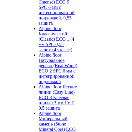
(Intense) ECO 9
SPC 6 мм с
интегрированной
подложкой, 0,55
защита
Alpine floor
Классический
(Classic) ECO 1 (4
мм SPC 0,55
защита 43 класс)
Alpine floor
Натуральное
дерево (Real Wood)
ECO 2 SPC 6 мм с
интегрированной
подложкой
Alpine floor Легкие
линии (Easy Line)
ECO 3 Клеевая
плитка 3 мм LVT
0,5 защита
Alpine floor
Минеральный
камень (Stone
Mineral Core) ECO