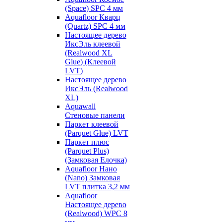
(Space) SPC 4 мм
Aquafloor Кварц
(Quartz) SPC 4 мм
Настоящее дерево
ИксЭль клеевой
(Realwood XL
Glue) (Клеевой
LVT)
Настоящее дерево
ИксЭль (Realwood
XL)
Aquawall
Стеновые панели
Паркет клеевой
(Parquet Glue) LVT
Паркет плюс
(Parquet Plus)
(Замковая Елочка)
Aquafloor Нано
(Nano) Замковая
LVT плитка 3,2 мм
Aquafloor
Настоящее дерево
(Realwood) WPC 8