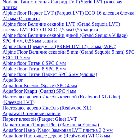
Norland Таинственная Сигрид LVT (Sigrid LVT) клеевая
плитка
Alpine floor Паркет LVT (Parquet LVT) ECO 16 клеевая ёлочка
2,5 мм 0,5 защита
Alpine floor Величие секвойи LVT (Grand Sequoia LVT)
клеевая LVT ECO 11 SPC 2,5 мм 0,55 защита
Alpine floor Величие секвойи дикой (Grand Sequoia Village)
SPC 4 мм, 0,55 мм защита
Alpine floor Премиум 12 (PREMIUM 12) 12 мм (WPC)
Alpine Floor Величие секвойи 5 mm (Grand Sequoia 5 mm) SPC
ECO 11 5 мм
Alpine floor Титан 6 SPC 6 мм
Alpine floor Титан 8 SPC 8 мм
Alpine floor Титан Паркет SPC 6 мм (ёлочка)
Aquafloor
Aquafloor Космос (Space) SPC 4 мм
Aquafloor Кварц (Quartz) SPC 4 мм
Настоящее дерево ИксЭль клеевой (Realwood XL Glue)
(Клеевой LVT)
Настоящее дерево ИксЭль (Realwood XL)
Aquawall Стеновые панели
Паркет клеевой (Parquet Glue) LVT
Паркет плюс (Parquet Plus) (Замковая Елочка)
Aquafloor Нано (Nano) Замковая LVT плитка 3,2 мм
Aquafloor Настоящее дерево (Realwood) WPC 8 мм