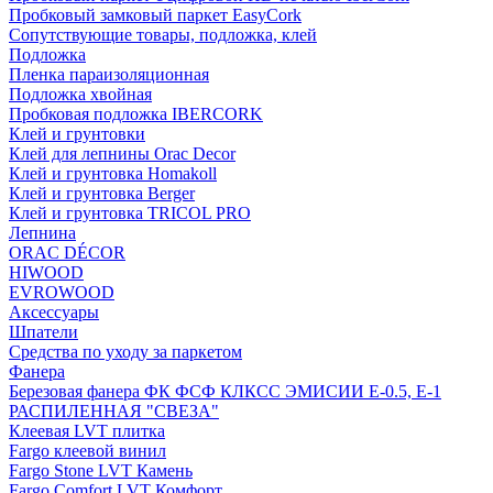
Пробковый замковый паркет EasyCork
Сопутствующие товары, подложка, клей
Подложка
Пленка параизоляционная
Подложка хвойная
Пробковая подложка IBERCORK
Клей и грунтовки
Клей для лепнины Orac Decor
Клей и грунтовка Homakoll
Клей и грунтовка Berger
Клей и грунтовка TRICOL PRO
Лепнина
ORAC DÉCOR
HIWOOD
EVROWOOD
Аксессуары
Шпатели
Средства по уходу за паркетом
Фанера
Березовая фанера ФК ФСФ КЛКСС ЭМИСИИ Е-0.5, Е-1
РАСПИЛЕННАЯ "СВЕЗА"
Клеевая LVT плитка
Fargo клеевой винил
Fargo Stone LVT Камень
Fargo Comfort LVT Комфорт