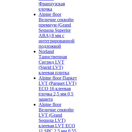
Французская
елочка
Alpine floor
Величие секвойи
премиум (Grand
Sequoia Superior
ABA) 8 мм с
интегрированной
подложкой
Norland
Таинственная
Сигрид LVT
(Sigrid LVT)
клеевая плитка
Alpine floor Паркет
LVT (Parquet LVT)
ECO 16 клеевая
ёлочка 2,5 мм 0,5
защита
Alpine floor
Величие секвойи
LVT (Grand
Sequoia LVT)
клеевая LVT ECO
11 SPC 2,5 мм 0,55