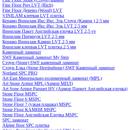
Fine Floor Рич LVT (Rich)
Fine Floor Дерево (Wood) LVT
VINILAM клеевая LVT плитка
Керамо Винилам Икс Икс Эль Стоун (Камни ) 2,5 мм
Керамо Винилам Икс Икс Эль LVT 2,5 мм
Винилам Пакет Английская елочка LVT 2,5 vv
Винилам Премиум LVT 2,5 мм
Керамо Винилам Камни LVT 2,5 мм
Винилам клеевая LVT плитка 2,5 мм
Каменный ламинат
SWF Каменный ламинат My Step
Стоун (Stone) SWF каменный ламинат
Стоун Елка (Stone Herringbone) SWF Каменный ламинат
Norland SPC PRO
Art East Минерально-полимерный ламинат (MPL)
Art Stone Armor MPL (Армор МПЛ)
Art Sone Armor Parquet HV (Армор Паркет Английская елочка)
Stone Floor MSPC
Stone Floor 6 MSPC
Stone Floor 7 (узкая плашка) MSPC
Stone Floor КАМНИ MSPC
Stone Floor Английская Елочка MSPC
SPC ламинат
Alpine floor SPC плитка