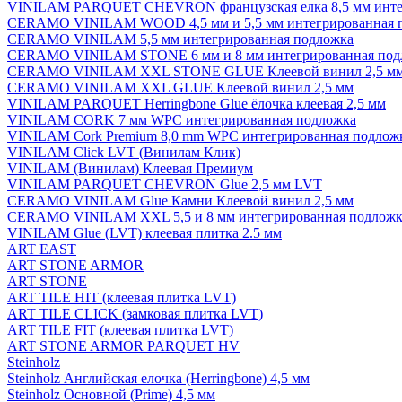
VINILAM PARQUET CHEVRON французская елка 8,5 мм инте
CERAMO VINILAM WOOD 4,5 мм и 5,5 мм интегрированная 
CERAMO VINILAM 5,5 мм интегрированная подложка
CERAMO VINILAM STONE 6 мм и 8 мм интегрированная под
CERAMO VINILAM XXL STONE GLUE Клеевой винил 2,5 м
CERAMO VINILAM XXL GLUE Клеевой винил 2,5 мм
VINILAM PARQUET Herringbone Glue ёлочка клеевая 2,5 мм
VINILAM CORK 7 мм WPC интегрированная подложка
VINILAM Cork Premium 8,0 mm WPC интегрированная подлож
VINILAM Click LVT (Винилам Клик)
VINILAM (Винилам) Клеевая Премиум
VINILAM PARQUET CHEVRON Glue 2,5 мм LVT
CERAMO VINILAM Glue Камни Клеевой винил 2,5 мм
CERAMO VINILAM XXL 5,5 и 8 мм интегрированная подложк
VINILAM Glue (LVT) клеевая плитка 2.5 мм
ART EAST
ART STONE ARMOR
ART STONE
ART TILE HIT (клеевая плитка LVT)
ART TILE CLICK (замковая плитка LVT)
ART TILE FIT (клеевая плитка LVT)
ART STONE ARMOR PARQUET HV
Steinholz
Steinholz Английская елочка (Herringbone) 4,5 мм
Steinholz Основной (Prime) 4,5 мм