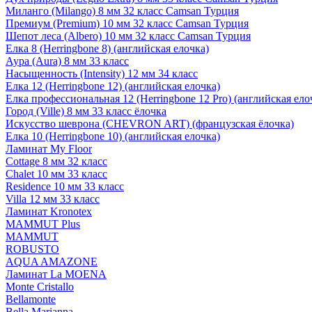
Миланго (Milango) 8 мм 32 класс Camsan Турция
Премиум (Premium) 10 мм 32 класс Camsan Турция
Шепот леса (Albero) 10 мм 32 класс Camsan Турция
Елка 8 (Herringbone 8) (английская елочка)
Аура (Aura) 8 мм 33 класс
Насыщенность (Intensity) 12 мм 34 класс
Елка 12 (Herringbone 12) (английская елочка)
Елка профессиональная 12 (Herringbone 12 Pro) (английская ело
Город (Ville) 8 мм 33 класс ёлочка
Искусство шеврона (CHEVRON ART) (французская ёлочка)
Елка 10 (Herringbone 10) (английская елочка)
Ламинат My Floor
Cottage 8 мм 32 класс
Chalet 10 мм 33 класс
Residence 10 мм 33 класс
Villa 12 мм 33 класс
Ламинат Kronotex
MAMMUT Plus
MAMMUT
ROBUSTO
AQUA AMAZONE
Ламинат La MOENA
Monte Cristallo
Bellamonte
Bella Marianna