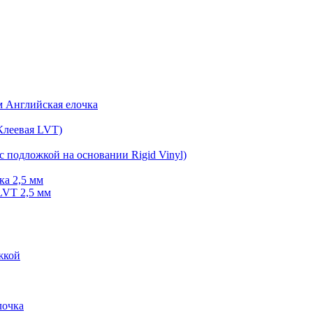
мм Английская елочка
Клеевая LVT)
с подложкой на основании Rigid Vinyl)
ка 2,5 мм
LVT 2,5 мм
жкой
очка