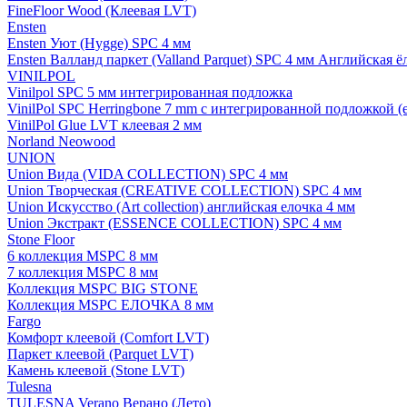
FineFloor Wood (Клеевая LVT)
Ensten
Ensten Уют (Hygge) SPC 4 мм
Ensten Валланд паркет (Valland Parquet) SPC 4 мм Английская ё
VINILPOL
Vinilpol SPC 5 мм интегрированная подложка
VinilPol SPC Herringbone 7 mm с интегрированной подложкой (
VinilPol Glue LVT клеевая 2 мм
Norland Neowood
UNION
Union Вида (VIDA COLLECTION) SPC 4 мм
Union Творческая (CREATIVE COLLECTION) SPC 4 мм
Union Искусство (Art collection) английская елочка 4 мм
Union Экстракт (ESSENCE COLLECTION) SPC 4 мм
Stone Floor
6 коллекция MSPC 8 мм
7 коллекция MSPC 8 мм
Коллекция MSPC BIG STONE
Коллекция MSPC ЕЛОЧКА 8 мм
Fargo
Комфорт клеевой (Comfort LVT)
Паркет клеевой (Parquet LVT)
Камень клеевой (Stone LVT)
Tulesna
TULESNA Verano Верано (Лето)