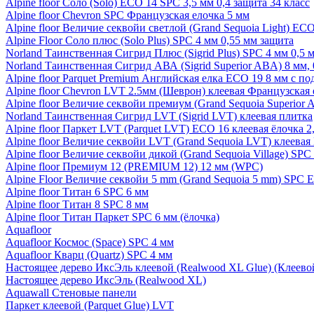
Alpine floor Соло (Solo) ECO 14 SPC 3,5 мм 0,4 защита 34 класс
Alpine floor Chevron SPC Французская елочка 5 мм
Alpine floor Величие секвойи светлой (Grand Sequoia Light) EC
Alpine Floor Соло плюс (Solo Plus) SPC 4 мм 0,55 мм защита
Norland Таинственная Сигрид Плюс (Sigrid Plus) SPC 4 мм 0,5 
Norland Таинственная Сигрид АВА (Sigrid Superior ABA) 8 мм, 
Alpine floor Parquet Premium Английская елка ECO 19 8 мм с п
Alpine floor Chevron LVT 2.5мм (Шеврон) клеевая Французская 
Alpine floor Величие секвойи премиум (Grand Sequoia Superio
Norland Таинственная Сигрид LVT (Sigrid LVT) клеевая плитка
Alpine floor Паркет LVT (Parquet LVT) ECO 16 клеевая ёлочка 2
Alpine floor Величие секвойи LVT (Grand Sequoia LVT) клеева
Alpine floor Величие секвойи дикой (Grand Sequoia Village) SPC
Alpine floor Премиум 12 (PREMIUM 12) 12 мм (WPC)
Alpine Floor Величие секвойи 5 mm (Grand Sequoia 5 mm) SPC 
Alpine floor Титан 6 SPC 6 мм
Alpine floor Титан 8 SPC 8 мм
Alpine floor Титан Паркет SPC 6 мм (ёлочка)
Aquafloor
Aquafloor Космос (Space) SPC 4 мм
Aquafloor Кварц (Quartz) SPC 4 мм
Настоящее дерево ИксЭль клеевой (Realwood XL Glue) (Клеев
Настоящее дерево ИксЭль (Realwood XL)
Aquawall Стеновые панели
Паркет клеевой (Parquet Glue) LVT