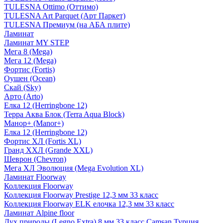
TULESNA Ottimo (Оттимо)
TULESNA Art Parquet (Арт Паркет)
TULESNA Премиум (на АБА плите)
Ламинат
Ламинат MY STEP
Мега 8 (Mega)
Мега 12 (Mega)
Фортис (Fortis)
Оушен (Ocean)
Скай (Sky)
Арто (Arto)
Елка 12 (Herringbone 12)
Терра Аква Блок (Terra Aqua Block)
Манор+ (Manor+)
Елка 12 (Herringbone 12)
Фортис ХЛ (Fortis XL)
Гранд ХХЛ (Grande XXL)
Шеврон (Chevron)
Мега ХЛ Эволюция (Mega Evolution XL)
Ламинат Floorway
Коллекция Floorway
Коллекция Floorway Prestige 12,3 мм 33 класс
Коллекция Floorway ELK елочка 12,3 мм 33 класс
Ламинат Alpine floor
Дух природы (Legno Extra) 8 мм 33 класс Camsan Турция