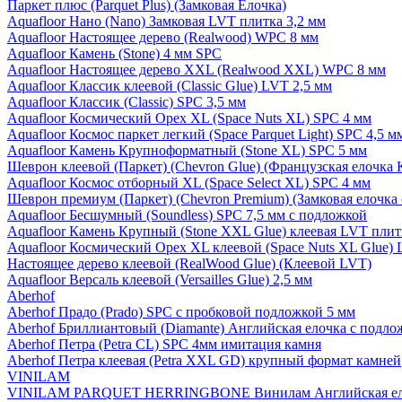
Паркет плюс (Parquet Plus) (Замковая Елочка)
Aquafloor Нано (Nano) Замковая LVT плитка 3,2 мм
Aquafloor Настоящее дерево (Realwood) WPC 8 мм
Aquafloor Камень (Stone) 4 мм SPC
Aquafloor Настоящее дерево XXL (Realwood XXL) WPC 8 мм
Aquafloor Классик клеевой (Classic Glue) LVT 2,5 мм
Aquafloor Классик (Classic) SPC 3,5 мм
Aquafloor Космический Орех XL (Space Nuts XL) SPC 4 мм
Aquafloor Космос паркет легкий (Space Parquet Light) SPC 4,5 
Aquafloor Камень Крупноформатный (Stone XL) SPC 5 мм
Шеврон клеевой (Паркет) (Chevron Glue) (Французская елочка 
Aquafloor Космос отборный XL (Space Select XL) SPC 4 мм
Шеврон премиум (Паркет) (Chevron Premium) (Замковая елочка 
Aquafloor Бесшумный (Soundless) SPC 7,5 мм с подложкой
Aquafloor Камень Крупный (Stone XXL Glue) клеевая LVT плит
Aquafloor Космический Орех XL клеевой (Space Nuts XL Glue) 
Настоящее дерево клеевой (RealWood Glue) (Клеевой LVT)
Aquafloor Версаль клеевой (Versailles Glue) 2,5 мм
Aberhof
Aberhof Прадо (Prado) SPC с пробковой подложкой 5 мм
Aberhof Бриллиантовый (Diamante) Английская елочка с подло
Aberhof Петра (Petra CL) SPC 4мм имитация камня
Aberhof Петра клеевая (Petra XXL GD) крупный формат камней
VINILAM
VINILAM PARQUET HERRINGBONE Винилам Английская ел