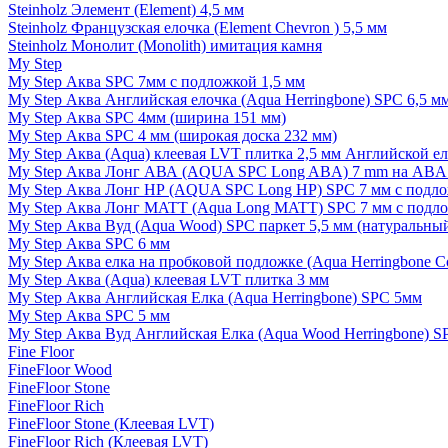
Steinholz Элемент (Element) 4,5 мм
Steinholz Французская елочка (Element Chevron ) 5,5 мм
Steinholz Монолит (Monolith) имитация камня
My Step
My Step Аква SPC 7мм c подложкой 1,5 мм
My Step Аква Английская елочка (Aqua Herringbone) SPC 6,5 м
My Step Аква SPC 4мм (ширина 151 мм)
My Step Аква SPC 4 мм (широкая доска 232 мм)
My Step Аква (Aqua) клеевая LVT плитка 2,5 мм Английской е
My Step Аква Лонг АВА (AQUA SPC Long ABA) 7 mm на ABA 
My Step Аква Лонг НР (AQUA SPC Long HP) SPC 7 мм с подло
My Step Аква Лонг MATT (Aqua Long MATT) SPC 7 мм с подло
My Step Аква Вуд (Aqua Wood) SPC паркет 5,5 мм (натуральны
My Step Аква SPC 6 мм
My Step Аква елка на пробковой подложке (Aqua Herringbone C
My Step Аква (Aqua) клеевая LVT плитка 3 мм
My Step Аква Английская Елка (Aqua Herringbone) SPC 5мм
My Step Аква SPC 5 мм
My Step Аква Вуд Английская Елка (Aqua Wood Herringbone) S
Fine Floor
FineFloor Wood
FineFloor Stone
FineFloor Rich
FineFloor Stone (Клеевая LVT)
FineFloor Rich (Клеевая LVT)