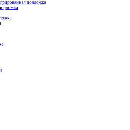
грированная подложка
подложка
ложка
м
ка
а