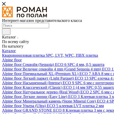
Интернет-магазин представительского класса
Каталог
По всему сайту
По каталогу
Каталог
Кварцвиниловая плитка SPC, LVT, WPC, ПВХ плитка
Alpine floor
Alpine floor Секвойя (Sequoia) ECO 6 SPC 4 мм, 0,5 защита
Alpine floor Величие секвойи 4 mm (Grand Sequoia 4 mm) ECO 1
Alpine floor Премиальный XL (Premium XL) ECO 7 ABA 8 мм с
Alpine floor Легкий паркет (Light Parquet) ECO 13 SPC елочка 4
Alpine floor Насыщенный (Intense) ECO 9 SPC 6 мм с интегрир
Alpine floor Классический (Classic) ECO 1 (4 мм SPC 0,55 защит
Alpine floor Натуральное дерево (Real Wood) ECO 2 SPC 6 мм 
Alpine floor Легкие линии (Easy Line) ECO 3 Клеевая плитка 3
Alpine floor Минеральный камень (Stone Mineral Core) ECO 4 S
Alpine floor Ультра (Ultra) ECO 5 клеевая LVT плитка 2 мм
Alpine floor GRAND STONE ECO 8 Клеевая плитка 3 мм с деко