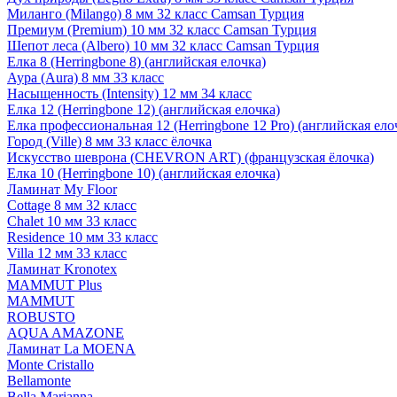
Миланго (Milango) 8 мм 32 класс Camsan Турция
Премиум (Premium) 10 мм 32 класс Camsan Турция
Шепот леса (Albero) 10 мм 32 класс Camsan Турция
Елка 8 (Herringbone 8) (английская елочка)
Аура (Aura) 8 мм 33 класс
Насыщенность (Intensity) 12 мм 34 класс
Елка 12 (Herringbone 12) (английская елочка)
Елка профессиональная 12 (Herringbone 12 Pro) (английская ело
Город (Ville) 8 мм 33 класс ёлочка
Искусство шеврона (CHEVRON ART) (французская ёлочка)
Елка 10 (Herringbone 10) (английская елочка)
Ламинат My Floor
Cottage 8 мм 32 класс
Chalet 10 мм 33 класс
Residence 10 мм 33 класс
Villa 12 мм 33 класс
Ламинат Kronotex
MAMMUT Plus
MAMMUT
ROBUSTO
AQUA AMAZONE
Ламинат La MOENA
Monte Cristallo
Bellamonte
Bella Marianna