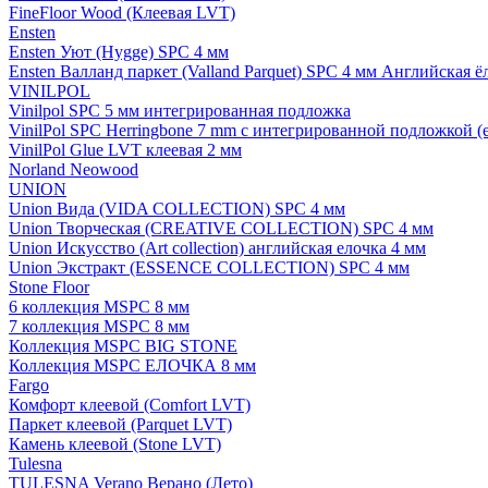
FineFloor Wood (Клеевая LVT)
Ensten
Ensten Уют (Hygge) SPC 4 мм
Ensten Валланд паркет (Valland Parquet) SPC 4 мм Английская ё
VINILPOL
Vinilpol SPC 5 мм интегрированная подложка
VinilPol SPC Herringbone 7 mm с интегрированной подложкой (
VinilPol Glue LVT клеевая 2 мм
Norland Neowood
UNION
Union Вида (VIDA COLLECTION) SPC 4 мм
Union Творческая (CREATIVE COLLECTION) SPC 4 мм
Union Искусство (Art collection) английская елочка 4 мм
Union Экстракт (ESSENCE COLLECTION) SPC 4 мм
Stone Floor
6 коллекция MSPC 8 мм
7 коллекция MSPC 8 мм
Коллекция MSPC BIG STONE
Коллекция MSPC ЕЛОЧКА 8 мм
Fargo
Комфорт клеевой (Comfort LVT)
Паркет клеевой (Parquet LVT)
Камень клеевой (Stone LVT)
Tulesna
TULESNA Verano Верано (Лето)