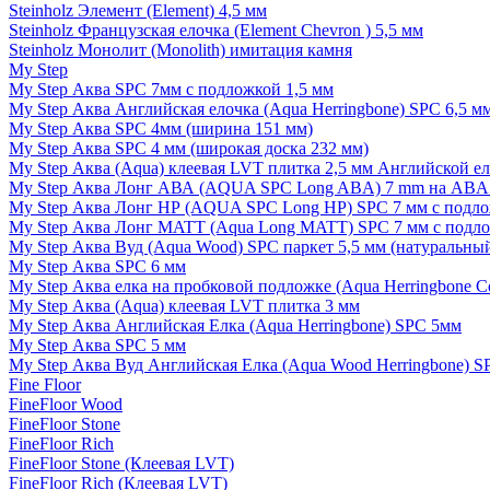
Steinholz Элемент (Element) 4,5 мм
Steinholz Французская елочка (Element Chevron ) 5,5 мм
Steinholz Монолит (Monolith) имитация камня
My Step
My Step Аква SPC 7мм c подложкой 1,5 мм
My Step Аква Английская елочка (Aqua Herringbone) SPC 6,5 м
My Step Аква SPC 4мм (ширина 151 мм)
My Step Аква SPC 4 мм (широкая доска 232 мм)
My Step Аква (Aqua) клеевая LVT плитка 2,5 мм Английской е
My Step Аква Лонг АВА (AQUA SPC Long ABA) 7 mm на ABA 
My Step Аква Лонг НР (AQUA SPC Long HP) SPC 7 мм с подло
My Step Аква Лонг MATT (Aqua Long MATT) SPC 7 мм с подло
My Step Аква Вуд (Aqua Wood) SPC паркет 5,5 мм (натуральны
My Step Аква SPC 6 мм
My Step Аква елка на пробковой подложке (Aqua Herringbone C
My Step Аква (Aqua) клеевая LVT плитка 3 мм
My Step Аква Английская Елка (Aqua Herringbone) SPC 5мм
My Step Аква SPC 5 мм
My Step Аква Вуд Английская Елка (Aqua Wood Herringbone) S
Fine Floor
FineFloor Wood
FineFloor Stone
FineFloor Rich
FineFloor Stone (Клеевая LVT)
FineFloor Rich (Клеевая LVT)