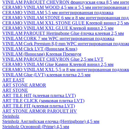
VINILAM PARQUET CHEVRON французская елка 8,5 мм инте
CERAMO VINILAM WOOD 4,5 мм и 5,5 мм интегрированная 
CERAMO VINILAM 5,5 мм интегрированная подложка
CERAMO VINILAM STONE 6 мм и 8 мм интегрированная под
CERAMO VINILAM XXL STONE GLUE Клеевой винил 2,5 м
CERAMO VINILAM XXL GLUE Клеевой винил 2,5 мм
VINILAM PARQUET Herringbone Glue ёлочка клеевая 2,5 мм
VINILAM CORK 7 мм WPC интегрированная подложка
VINILAM Cork Premium 8,0 mm WPC интегрированная подлож
VINILAM Click LVT (Винилам Клик)
VINILAM (Винилам) Клеевая Премиум
VINILAM PARQUET CHEVRON Glue 2,5 мм LVT
CERAMO VINILAM Glue Камни Клеевой винил 2,5 мм
CERAMO VINILAM XXL 5,5 и 8 мм интегрированная подложк
VINILAM Glue (LVT) клеевая плитка 2.5 мм
ART EAST
ART STONE ARMOR
ART STONE
ART TILE HIT (клеевая плитка LVT)
ART TILE CLICK (замковая плитка LVT)
ART TILE FIT (клеевая плитка LVT)
ART STONE ARMOR PARQUET HV
Steinholz
Steinholz Английская елочка (Herringbone) 4,5 мм
Steinholz Основной (Prime) 4,5 мм