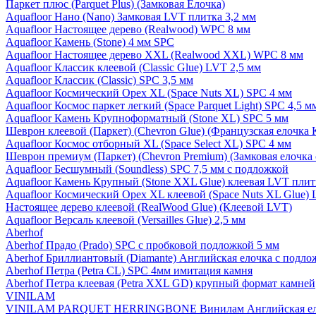
Паркет плюс (Parquet Plus) (Замковая Елочка)
Aquafloor Нано (Nano) Замковая LVT плитка 3,2 мм
Aquafloor Настоящее дерево (Realwood) WPC 8 мм
Aquafloor Камень (Stone) 4 мм SPC
Aquafloor Настоящее дерево XXL (Realwood XXL) WPC 8 мм
Aquafloor Классик клеевой (Classic Glue) LVT 2,5 мм
Aquafloor Классик (Classic) SPC 3,5 мм
Aquafloor Космический Орех XL (Space Nuts XL) SPC 4 мм
Aquafloor Космос паркет легкий (Space Parquet Light) SPC 4,5 
Aquafloor Камень Крупноформатный (Stone XL) SPC 5 мм
Шеврон клеевой (Паркет) (Chevron Glue) (Французская елочка 
Aquafloor Космос отборный XL (Space Select XL) SPC 4 мм
Шеврон премиум (Паркет) (Chevron Premium) (Замковая елочка 
Aquafloor Бесшумный (Soundless) SPC 7,5 мм с подложкой
Aquafloor Камень Крупный (Stone XXL Glue) клеевая LVT плит
Aquafloor Космический Орех XL клеевой (Space Nuts XL Glue) 
Настоящее дерево клеевой (RealWood Glue) (Клеевой LVT)
Aquafloor Версаль клеевой (Versailles Glue) 2,5 мм
Aberhof
Aberhof Прадо (Prado) SPC с пробковой подложкой 5 мм
Aberhof Бриллиантовый (Diamante) Английская елочка с подло
Aberhof Петра (Petra CL) SPC 4мм имитация камня
Aberhof Петра клеевая (Petra XXL GD) крупный формат камней
VINILAM
VINILAM PARQUET HERRINGBONE Винилам Английская ел