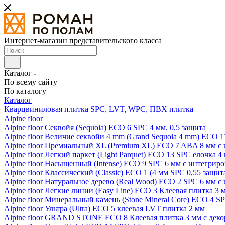
Интернет-магазин представительского класса
Каталог
По всему сайту
По каталогу
Каталог
Кварцвиниловая плитка SPC, LVT, WPC, ПВХ плитка
Alpine floor
Alpine floor Секвойя (Sequoia) ECO 6 SPC 4 мм, 0,5 защита
Alpine floor Величие секвойи 4 mm (Grand Sequoia 4 mm) ECO 1
Alpine floor Премиальный XL (Premium XL) ECO 7 ABA 8 мм с
Alpine floor Легкий паркет (Light Parquet) ECO 13 SPC елочка 4
Alpine floor Насыщенный (Intense) ECO 9 SPC 6 мм с интегрир
Alpine floor Классический (Classic) ECO 1 (4 мм SPC 0,55 защит
Alpine floor Натуральное дерево (Real Wood) ECO 2 SPC 6 мм 
Alpine floor Легкие линии (Easy Line) ECO 3 Клеевая плитка 3
Alpine floor Минеральный камень (Stone Mineral Core) ECO 4 S
Alpine floor Ультра (Ultra) ECO 5 клеевая LVT плитка 2 мм
Alpine floor GRAND STONE ECO 8 Клеевая плитка 3 мм с деко