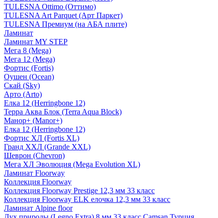
TULESNA Ottimo (Оттимо)
TULESNA Art Parquet (Арт Паркет)
TULESNA Премиум (на АБА плите)
Ламинат
Ламинат MY STEP
Мега 8 (Mega)
Мега 12 (Mega)
Фортис (Fortis)
Оушен (Ocean)
Скай (Sky)
Арто (Arto)
Елка 12 (Herringbone 12)
Терра Аква Блок (Terra Aqua Block)
Манор+ (Manor+)
Елка 12 (Herringbone 12)
Фортис ХЛ (Fortis XL)
Гранд ХХЛ (Grande XXL)
Шеврон (Chevron)
Мега ХЛ Эволюция (Mega Evolution XL)
Ламинат Floorway
Коллекция Floorway
Коллекция Floorway Prestige 12,3 мм 33 класс
Коллекция Floorway ELK елочка 12,3 мм 33 класс
Ламинат Alpine floor
Дух природы (Legno Extra) 8 мм 33 класс Camsan Турция