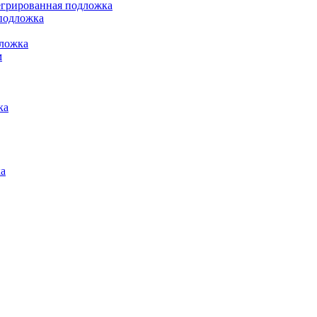
грированная подложка
подложка
ложка
м
ка
а