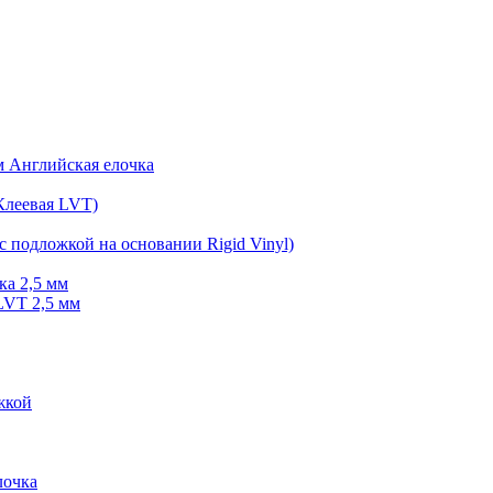
мм Английская елочка
Клеевая LVT)
с подложкой на основании Rigid Vinyl)
ка 2,5 мм
LVT 2,5 мм
жкой
очка