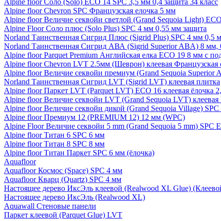
Alpine floor Соло (Solo) ECO 14 SPC 3,5 мм 0,4 защита 34 класс
Alpine floor Chevron SPC Французская елочка 5 мм
Alpine floor Величие секвойи светлой (Grand Sequoia Light) EC
Alpine Floor Соло плюс (Solo Plus) SPC 4 мм 0,55 мм защита
Norland Таинственная Сигрид Плюс (Sigrid Plus) SPC 4 мм 0,5 
Norland Таинственная Сигрид АВА (Sigrid Superior ABA) 8 мм, 
Alpine floor Parquet Premium Английская елка ECO 19 8 мм с п
Alpine floor Chevron LVT 2.5мм (Шеврон) клеевая Французская 
Alpine floor Величие секвойи премиум (Grand Sequoia Superio
Norland Таинственная Сигрид LVT (Sigrid LVT) клеевая плитка
Alpine floor Паркет LVT (Parquet LVT) ECO 16 клеевая ёлочка 2
Alpine floor Величие секвойи LVT (Grand Sequoia LVT) клеева
Alpine floor Величие секвойи дикой (Grand Sequoia Village) SPC
Alpine floor Премиум 12 (PREMIUM 12) 12 мм (WPC)
Alpine Floor Величие секвойи 5 mm (Grand Sequoia 5 mm) SPC 
Alpine floor Титан 6 SPC 6 мм
Alpine floor Титан 8 SPC 8 мм
Alpine floor Титан Паркет SPC 6 мм (ёлочка)
Aquafloor
Aquafloor Космос (Space) SPC 4 мм
Aquafloor Кварц (Quartz) SPC 4 мм
Настоящее дерево ИксЭль клеевой (Realwood XL Glue) (Клеев
Настоящее дерево ИксЭль (Realwood XL)
Aquawall Стеновые панели
Паркет клеевой (Parquet Glue) LVT