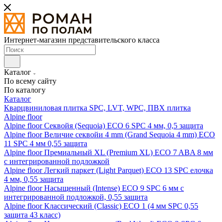
Интернет-магазин представительского класса
Каталог
По всему сайту
По каталогу
Каталог
Кварцвиниловая плитка SPC, LVT, WPC, ПВХ плитка
Alpine floor
Alpine floor Секвойя (Sequoia) ECO 6 SPC 4 мм, 0,5 защита
Alpine floor Величие секвойи 4 mm (Grand Sequoia 4 mm) ECO
11 SPC 4 мм 0,55 защита
Alpine floor Премиальный XL (Premium XL) ECO 7 ABA 8 мм
с интегрированной подложкой
Alpine floor Легкий паркет (Light Parquet) ECO 13 SPC елочка
4 мм, 0,55 защита
Alpine floor Насыщенный (Intense) ECO 9 SPC 6 мм с
интегрированной подложкой, 0,55 защита
Alpine floor Классический (Classic) ECO 1 (4 мм SPC 0,55
защита 43 класс)