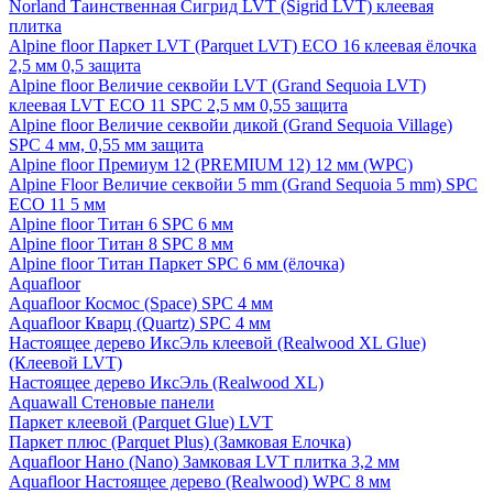
Norland Таинственная Сигрид LVT (Sigrid LVT) клеевая
плитка
Alpine floor Паркет LVT (Parquet LVT) ECO 16 клеевая ёлочка
2,5 мм 0,5 защита
Alpine floor Величие секвойи LVT (Grand Sequoia LVT)
клеевая LVT ECO 11 SPC 2,5 мм 0,55 защита
Alpine floor Величие секвойи дикой (Grand Sequoia Village)
SPC 4 мм, 0,55 мм защита
Alpine floor Премиум 12 (PREMIUM 12) 12 мм (WPC)
Alpine Floor Величие секвойи 5 mm (Grand Sequoia 5 mm) SPC
ECO 11 5 мм
Alpine floor Титан 6 SPC 6 мм
Alpine floor Титан 8 SPC 8 мм
Alpine floor Титан Паркет SPC 6 мм (ёлочка)
Aquafloor
Aquafloor Космос (Space) SPC 4 мм
Aquafloor Кварц (Quartz) SPC 4 мм
Настоящее дерево ИксЭль клеевой (Realwood XL Glue)
(Клеевой LVT)
Настоящее дерево ИксЭль (Realwood XL)
Aquawall Стеновые панели
Паркет клеевой (Parquet Glue) LVT
Паркет плюс (Parquet Plus) (Замковая Елочка)
Aquafloor Нано (Nano) Замковая LVT плитка 3,2 мм
Aquafloor Настоящее дерево (Realwood) WPC 8 мм