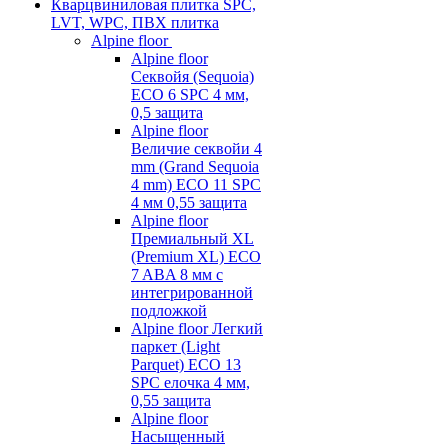
Кварцвиниловая плитка SPC,
LVT, WPC, ПВХ плитка
Alpine floor
Alpine floor
Секвойя (Sequoia)
ECO 6 SPC 4 мм,
0,5 защита
Alpine floor
Величие секвойи 4
mm (Grand Sequoia
4 mm) ECO 11 SPC
4 мм 0,55 защита
Alpine floor
Премиальный XL
(Premium XL) ECO
7 ABA 8 мм с
интегрированной
подложкой
Alpine floor Легкий
паркет (Light
Parquet) ECO 13
SPC елочка 4 мм,
0,55 защита
Alpine floor
Насыщенный