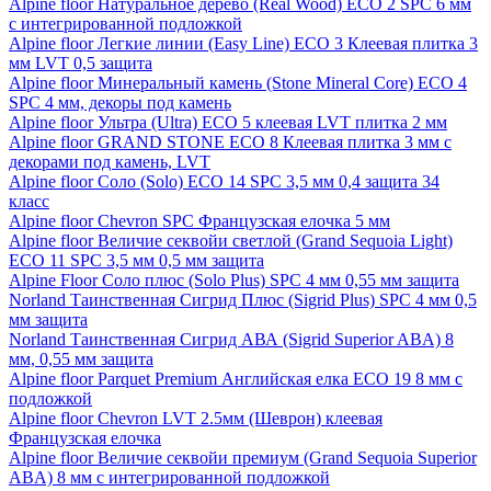
Alpine floor Натуральное дерево (Real Wood) ECO 2 SPC 6 мм
с интегрированной подложкой
Alpine floor Легкие линии (Easy Line) ECO 3 Клеевая плитка 3
мм LVT 0,5 защита
Alpine floor Минеральный камень (Stone Mineral Core) ECO 4
SPC 4 мм, декоры под камень
Alpine floor Ультра (Ultra) ECO 5 клеевая LVT плитка 2 мм
Alpine floor GRAND STONE ECO 8 Клеевая плитка 3 мм с
декорами под камень, LVT
Alpine floor Соло (Solo) ECO 14 SPC 3,5 мм 0,4 защита 34
класс
Alpine floor Chevron SPC Французская елочка 5 мм
Alpine floor Величие секвойи светлой (Grand Sequoia Light)
ECO 11 SPC 3,5 мм 0,5 мм защита
Alpine Floor Соло плюс (Solo Plus) SPC 4 мм 0,55 мм защита
Norland Таинственная Сигрид Плюс (Sigrid Plus) SPC 4 мм 0,5
мм защита
Norland Таинственная Сигрид АВА (Sigrid Superior ABA) 8
мм, 0,55 мм защита
Alpine floor Parquet Premium Английская елка ECO 19 8 мм с
подложкой
Alpine floor Chevron LVT 2.5мм (Шеврон) клеевая
Французская елочка
Alpine floor Величие секвойи премиум (Grand Sequoia Superior
ABA) 8 мм с интегрированной подложкой