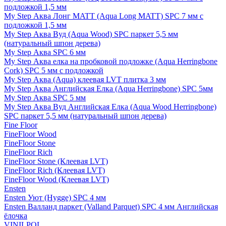
подложкой 1,5 мм
My Step Аква Лонг MATT (Aqua Long MATT) SPC 7 мм с
подложкой 1,5 мм
My Step Аква Вуд (Aqua Wood) SPC паркет 5,5 мм
(натуральный шпон дерева)
My Step Аква SPC 6 мм
My Step Аква елка на пробковой подложке (Aqua Herringbone
Cork) SPC 5 мм с подложкой
My Step Аква (Aqua) клеевая LVT плитка 3 мм
My Step Аква Английская Елка (Aqua Herringbone) SPC 5мм
My Step Аква SPC 5 мм
My Step Аква Вуд Английская Елка (Aqua Wood Herringbone)
SPC паркет 5,5 мм (натуральный шпон дерева)
Fine Floor
FineFloor Wood
FineFloor Stone
FineFloor Rich
FineFloor Stone (Клеевая LVT)
FineFloor Rich (Клеевая LVT)
FineFloor Wood (Клеевая LVT)
Ensten
Ensten Уют (Hygge) SPC 4 мм
Ensten Валланд паркет (Valland Parquet) SPC 4 мм Английская
ёлочка
VINILPOL