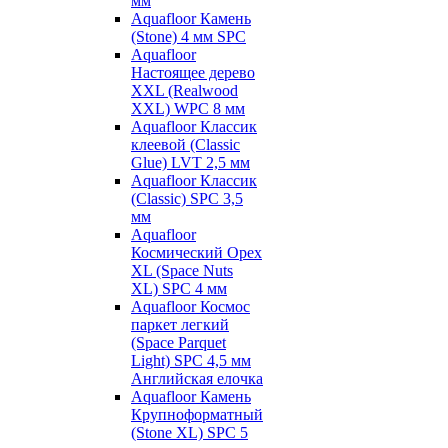
мм
Aquafloor Камень
(Stone) 4 мм SPC
Aquafloor
Настоящее дерево
XXL (Realwood
XXL) WPC 8 мм
Aquafloor Классик
клеевой (Classic
Glue) LVT 2,5 мм
Aquafloor Классик
(Classic) SPC 3,5
мм
Aquafloor
Космический Орех
XL (Space Nuts
XL) SPC 4 мм
Aquafloor Космос
паркет легкий
(Space Parquet
Light) SPC 4,5 мм
Английская елочка
Aquafloor Камень
Крупноформатный
(Stone XL) SPC 5