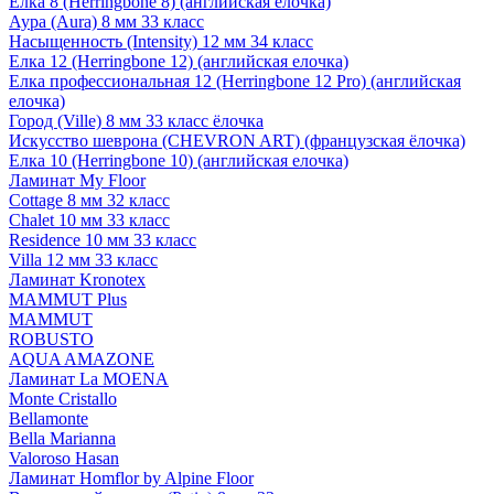
Елка 8 (Herringbone 8) (английская елочка)
Аура (Aura) 8 мм 33 класс
Насыщенность (Intensity) 12 мм 34 класс
Елка 12 (Herringbone 12) (английская елочка)
Елка профессиональная 12 (Herringbone 12 Pro) (английская
елочка)
Город (Ville) 8 мм 33 класс ёлочка
Искусство шеврона (CHEVRON ART) (французская ёлочка)
Елка 10 (Herringbone 10) (английская елочка)
Ламинат My Floor
Cottage 8 мм 32 класс
Chalet 10 мм 33 класс
Residence 10 мм 33 класс
Villa 12 мм 33 класс
Ламинат Kronotex
MAMMUT Plus
MAMMUT
ROBUSTO
AQUA AMAZONE
Ламинат La MOENA
Monte Cristallo
Bellamonte
Bella Marianna
Valoroso Hasan
Ламинат Homflor by Alpine Floor