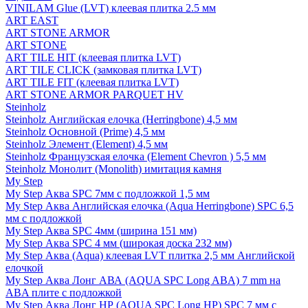
VINILAM Glue (LVT) клеевая плитка 2.5 мм
ART EAST
ART STONE ARMOR
ART STONE
ART TILE HIT (клеевая плитка LVT)
ART TILE CLICK (замковая плитка LVT)
ART TILE FIT (клеевая плитка LVT)
ART STONE ARMOR PARQUET HV
Steinholz
Steinholz Английская елочка (Herringbone) 4,5 мм
Steinholz Основной (Prime) 4,5 мм
Steinholz Элемент (Element) 4,5 мм
Steinholz Французская елочка (Element Chevron ) 5,5 мм
Steinholz Монолит (Monolith) имитация камня
My Step
My Step Аква SPC 7мм c подложкой 1,5 мм
My Step Аква Английская елочка (Aqua Herringbone) SPC 6,5
мм с подложкой
My Step Аква SPC 4мм (ширина 151 мм)
My Step Аква SPC 4 мм (широкая доска 232 мм)
My Step Аква (Aqua) клеевая LVT плитка 2,5 мм Английской
елочкой
My Step Аква Лонг АВА (AQUA SPC Long ABA) 7 mm на
ABA плите с подложкой
My Step Аква Лонг НР (AQUA SPC Long HP) SPC 7 мм с