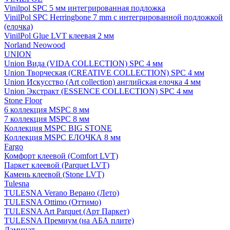
Vinilpol SPC 5 мм интегрированная подложка
VinilPol SPC Herringbone 7 mm с интегрированной подложкой
(елочка)
VinilPol Glue LVT клеевая 2 мм
Norland Neowood
UNION
Union Вида (VIDA COLLECTION) SPC 4 мм
Union Творческая (CREATIVE COLLECTION) SPC 4 мм
Union Искусство (Art collection) английская елочка 4 мм
Union Экстракт (ESSENCE COLLECTION) SPC 4 мм
Stone Floor
6 коллекция MSPC 8 мм
7 коллекция MSPC 8 мм
Коллекция MSPC BIG STONE
Коллекция MSPC ЕЛОЧКА 8 мм
Fargo
Комфорт клеевой (Comfort LVT)
Паркет клеевой (Parquet LVT)
Камень клеевой (Stone LVT)
Tulesna
TULESNA Verano Верано (Лето)
TULESNA Ottimo (Оттимо)
TULESNA Art Parquet (Арт Паркет)
TULESNA Премиум (на АБА плите)
Ламинат