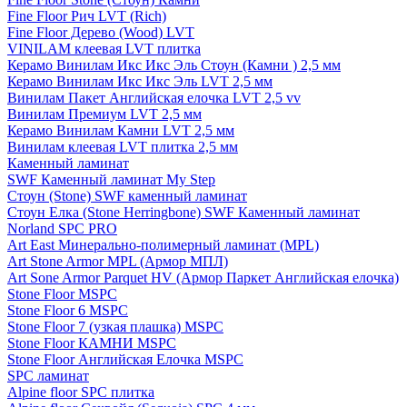
Fine Floor Рич LVT (Rich)
Fine Floor Дерево (Wood) LVT
VINILAM клеевая LVT плитка
Керамо Винилам Икс Икс Эль Стоун (Камни ) 2,5 мм
Керамо Винилам Икс Икс Эль LVT 2,5 мм
Винилам Пакет Английская елочка LVT 2,5 vv
Винилам Премиум LVT 2,5 мм
Керамо Винилам Камни LVT 2,5 мм
Винилам клеевая LVT плитка 2,5 мм
Каменный ламинат
SWF Каменный ламинат My Step
Стоун (Stone) SWF каменный ламинат
Стоун Елка (Stone Herringbone) SWF Каменный ламинат
Norland SPC PRO
Art East Минерально-полимерный ламинат (MPL)
Art Stone Armor MPL (Армор МПЛ)
Art Sone Armor Parquet HV (Армор Паркет Английская елочка)
Stone Floor MSPC
Stone Floor 6 MSPC
Stone Floor 7 (узкая плашка) MSPC
Stone Floor КАМНИ MSPC
Stone Floor Английская Елочка MSPC
SPC ламинат
Alpine floor SPC плитка