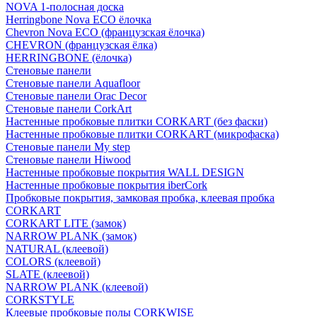
NOVA 1-полосная доска
Herringbone Nova ECO ёлочка
Chevron Nova ECO (французская ёлочка)
CHEVRON (французская ёлка)
HERRINGBONE (ёлочка)
Стеновые панели
Стеновые панели Aquafloor
Стеновые панели Orac Decor
Стеновые панели CorkArt
Настенные пробковые плитки CORKART (без фаски)
Настенные пробковые плитки CORKART (микрофаска)
Стеновые панели My step
Стеновые панели Hiwood
Настенные пробковые покрытия WALL DESIGN
Настенные пробковые покрытия iberCork
Пробковые покрытия, замковая пробка, клеевая пробка
CORKART
CORKART LITE (замок)
NARROW PLANK (замок)
NATURAL (клеевой)
COLORS (клеевой)
SLATE (клеевой)
NARROW PLANK (клеевой)
CORKSTYLE
Клеевые пробковые полы CORKWISE