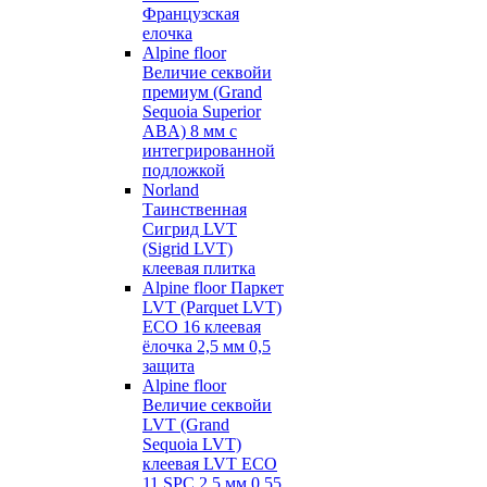
Французская
елочка
Alpine floor
Величие секвойи
премиум (Grand
Sequoia Superior
ABA) 8 мм с
интегрированной
подложкой
Norland
Таинственная
Сигрид LVT
(Sigrid LVT)
клеевая плитка
Alpine floor Паркет
LVT (Parquet LVT)
ECO 16 клеевая
ёлочка 2,5 мм 0,5
защита
Alpine floor
Величие секвойи
LVT (Grand
Sequoia LVT)
клеевая LVT ECO
11 SPC 2,5 мм 0,55