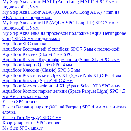
My Step Аква Лонг MATT (Aqua Long MATT) SPC 7 мм с
подложкой 1,5 мм
My Step Аква Лонг АВА (AQUA SPC Long ABA) 7 mm на
ABA плите с подложкой
My Step Аква Лонг НР (AQUA SPC Long HP) SPC 7 мм с
подложкой 1,5 мм
My Step Аква елка на пробковой подложке (Aqua Herringbone
Cork) SPC 5 мм с подложкой
Aquafloor SPC плитка
Aquafloor Бесшумный (Soundless) SPC 7,5 мм с подложкой
Aquafloor Камень (Stone) 4 мм SPC
Aquafloor Камень Крупноформатный (Stone XL) SPC 5 мм
Aquafloor Кварц (Quartz) SPC 4 мм
Aquafloor Классик (Classic) SPC 3,5 мм
Aquafloor Космический Орех XL (Space Nuts XL) SPC 4 мм
Aquafloor Космос (Space) SPC 4 мм
Aquafloor Космос отборный XL (Space Select XL) SPC 4 мм
Aquafloor Космос паркет легкий (Space Parquet Light) SPC 4,5
мм Английская елочка
Ensten SPC плитка
Ensten Валланд паркет (Valland Parquet) SPC 4 мм Английская
ёлочка
Ensten Уют (Hygge) SPC 4 мм
Кварц-паркет на SPC основе
My Step SPC-паркет