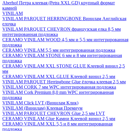
Aberhof Петра клеевая (Petra XXL GD) крупный формат
камней
VINILAM
VINILAM PARQUET HERRINGBONE Винилам Английская
елочка
VINILAM PARQUET CHEVRON французская елка 8,5 мм
интегрированная подложка
CERAMO VINILAM WOOD 4,5 мм и 5,5 мм интегрированная
подложка
CERAMO VINILAM 5,5 мм интегрированная подложка
CERAMO VINILAM STONE 6 мм и 8 мм интегрированная
подложка
CERAMO VINILAM XXL STONE GLUE Клеевой винил 2,5
мм
CERAMO VINILAM XXL GLUE Клеевой винил 2,5 мм
VINILAM PARQUET Herringbone Glue ёлочка клеевая 2,5 мм
VINILAM CORK 7 мм WPC интегрированная подложка
VINILAM Cork Premium 8,0 mm WPC интегрированная
подложка
VINILAM Click LVT (Винилам Клик)
VINILAM (Винилам) Клеевая Премиум
VINILAM PARQUET CHEVRON Glue 2,5 мм LVT
CERAMO VINILAM Glue Камни Клеевой винил 2,5 мм
CERAMO VINILAM XXL 5,5 и 8 мм интегрированная
подложка