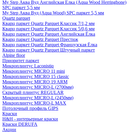
My Step Аква Вуд Английская Елка (Aqua Wood Herringbone)
SPC паркет 5,5 мм
My Step Аква Вуд (Aqua Wood) SPC паркет 5,5 мм
Quartz parquet
Кварц паркет Quartz Parquet Классик 7/1,2 мм
Кварц паркет Quartz Parquet Классик 5/0,6 мм
Кварц паркет Quartz Parquet Английская Ёлка
Кварц паркет Quartz Parquet Престиж
Кварц паркет Quartz Parquet Французская Ёлка
Кварц паркет Quartz Parquet Штучный паркет
Alpine floor
Приоритет паркет
Микроплинтус Laconistiq
Микроплинтус MICRO 11 mini
Микроплинтус MICRO 15 classic
Микроплинтус MICRO 19 ARM
Микроплинтус MICRO-L (2700мм)
Скрытый плинтус REGULAR
Микроплинтус MICRO-L (2450мм)
Микроплинтус MICRO-L MAX
Потолочный профиль GIPS
Краски
H&H - интерьерные краски
Краски DERUFA
Акции