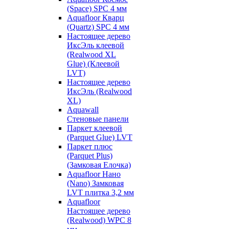
(Space) SPC 4 мм
Aquafloor Кварц
(Quartz) SPC 4 мм
Настоящее дерево
ИксЭль клеевой
(Realwood XL
Glue) (Клеевой
LVT)
Настоящее дерево
ИксЭль (Realwood
XL)
Aquawall
Стеновые панели
Паркет клеевой
(Parquet Glue) LVT
Паркет плюс
(Parquet Plus)
(Замковая Елочка)
Aquafloor Нано
(Nano) Замковая
LVT плитка 3,2 мм
Aquafloor
Настоящее дерево
(Realwood) WPC 8