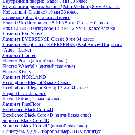
Внутренний дворик (Patio) 8 мм 33 класс
Внутренний дворик Баланс (Patio Medium) 8 мм 33 класс
Избранный (Distingo) 10 мм 33 класс
Сильный (Strong) 12 мм 33 класс
Елка 8 BR (Herringbone 8 BR) 8 мм 33 класс ёлочка
Елка 12 BR (Herringbone 12 BR) 12 мм 33 класс ёлочка
Ламинат EverSense
Ламинат EVERSENSE Classic 8 мм 34 класс
Ламинат ЭверСенсе (EVERSENSE) 8/34 Аква+ Широкий
(Aqua+ Large)
Ламинат Flooreo
Flooreo Peaks (английская ёлка)
Flooreo Waterfalls (английская ёлка)
Flooreo Rivers
Ламинат NORLAND
Herringbone Elegant 8 мм 33 класс
Herringbone Elegant Strong 12 мм 34 класс
Elegant 8 мм 33 класс
Elegant Strong 12 мм 34 класс
Ламинат FirstFloor
Excellence Black Core 4D
Excellence Black Core 4D (английская ёлка)
Supreme Black Core 4D
Supreme Black Core 4D (английская ёлка)
Плинтусы, МДФ, Дюрополимер, ПВХ плинтус