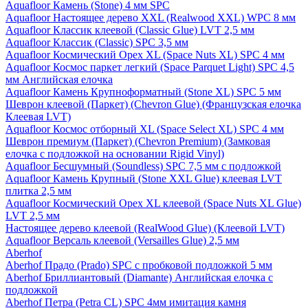
Aquafloor Камень (Stone) 4 мм SPC
Aquafloor Настоящее дерево XXL (Realwood XXL) WPC 8 мм
Aquafloor Классик клеевой (Classic Glue) LVT 2,5 мм
Aquafloor Классик (Classic) SPC 3,5 мм
Aquafloor Космический Орех XL (Space Nuts XL) SPC 4 мм
Aquafloor Космос паркет легкий (Space Parquet Light) SPC 4,5
мм Английская елочка
Aquafloor Камень Крупноформатный (Stone XL) SPC 5 мм
Шеврон клеевой (Паркет) (Chevron Glue) (Французская елочка
Клеевая LVT)
Aquafloor Космос отборный XL (Space Select XL) SPC 4 мм
Шеврон премиум (Паркет) (Chevron Premium) (Замковая
елочка с подложкой на основании Rigid Vinyl)
Aquafloor Бесшумный (Soundless) SPC 7,5 мм с подложкой
Aquafloor Камень Крупный (Stone XXL Glue) клеевая LVT
плитка 2,5 мм
Aquafloor Космический Орех XL клеевой (Space Nuts XL Glue)
LVT 2,5 мм
Настоящее дерево клеевой (RealWood Glue) (Клеевой LVT)
Aquafloor Версаль клеевой (Versailles Glue) 2,5 мм
Aberhof
Aberhof Прадо (Prado) SPC с пробковой подложкой 5 мм
Aberhof Бриллиантовый (Diamante) Английская елочка с
подложкой
Aberhof Петра (Petra CL) SPC 4мм имитация камня