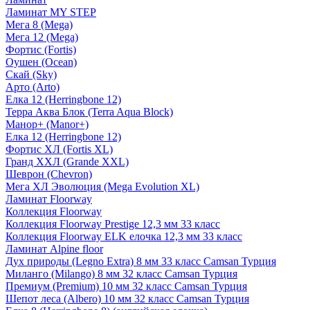
Ламинат MY STEP
Мега 8 (Mega)
Мега 12 (Mega)
Фортис (Fortis)
Оушен (Ocean)
Скай (Sky)
Арто (Arto)
Елка 12 (Herringbone 12)
Терра Аква Блок (Terra Aqua Block)
Манор+ (Manor+)
Елка 12 (Herringbone 12)
Фортис ХЛ (Fortis XL)
Гранд ХХЛ (Grande XXL)
Шеврон (Chevron)
Мега ХЛ Эволюция (Mega Evolution XL)
Ламинат Floorway
Коллекция Floorway
Коллекция Floorway Prestige 12,3 мм 33 класс
Коллекция Floorway ELK елочка 12,3 мм 33 класс
Ламинат Alpine floor
Дух природы (Legno Extra) 8 мм 33 класс Camsan Турция
Миланго (Milango) 8 мм 32 класс Camsan Турция
Премиум (Premium) 10 мм 32 класс Camsan Турция
Шепот леса (Albero) 10 мм 32 класс Camsan Турция