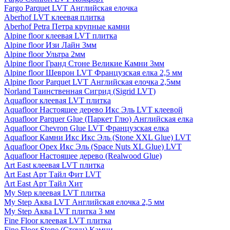
Fargo Parquet LVT Английская елочка
Aberhof LVT клеевая плитка
Aberhof Petra Петра крупные камни
Alpine floor клеевая LVT плитка
Alpine floor Изи Лайн 3мм
Alpine floor Ультра 2мм
Alpine floor Гранд Стоне Великие Камни 3мм
Alpine floor Шеврон LVT Французская елка 2,5 мм
Alpine floor Parquet LVT Английская елочка 2,5мм
Norland Таинственная Сигрид (Sigrid LVT)
Aquafloor клеевая LVT плитка
Aquafloor Настоящее дерево Икс Эль LVT клеевой
Aquafloor Parquer Glue (Паркет Глю) Английская елка
Aquafloor Chevron Glue LVT Французская елка
Aquafloor Камни Икс Икс Эль (Stone XXL Glue) LVT
Aquafloor Орех Икс Эль (Space Nuts XL Glue) LVT
Aquafloor Настоящее дерево (Realwood Glue)
Art East клеевая LVT плитка
Art East Арт Тайл Фит LVT
Art East Арт Тайл Хит
My Step клеевая LVT плитка
My Step Аква LVT Английская елочка 2,5 мм
My Step Аква LVT плитка 3 мм
Fine Floor клеевая LVT плитка
Fine Floor Stone (Стоун) Камни