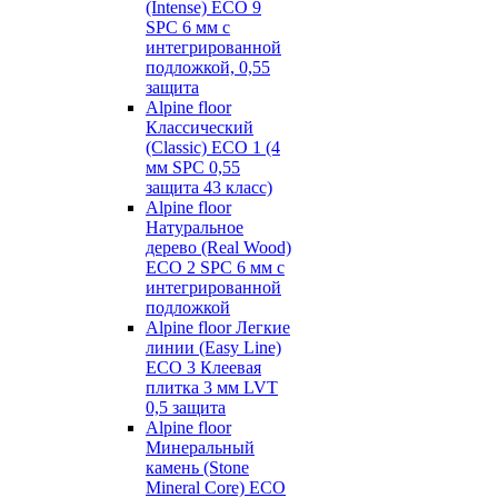
(Intense) ECO 9
SPC 6 мм с
интегрированной
подложкой, 0,55
защита
Alpine floor
Классический
(Classic) ECO 1 (4
мм SPC 0,55
защита 43 класс)
Alpine floor
Натуральное
дерево (Real Wood)
ECO 2 SPC 6 мм с
интегрированной
подложкой
Alpine floor Легкие
линии (Easy Line)
ECO 3 Клеевая
плитка 3 мм LVT
0,5 защита
Alpine floor
Минеральный
камень (Stone
Mineral Core) ECO