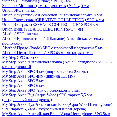
Steinholz Основной (Prime) SPC 4,5 мм
Steinholz Монолит (имитация камня) SPC 4,5 мм
Union SPC плитка
Union Искусство (Art collection) английская елочка 4 мм
Union Творческая (CREATIVE COLLECTION) SPC 4 мм
Union Экстракт (ESSENCE COLLECTION) SPC 4 мм
Union Вида (VIDA COLLECTION) SPC 4 мм
Aberhof SPC плитка
Aberhof Бриллиантовый (Diamante) Английская елочка с
подложкой
Aberhof Прадо (Prado) SPC с пробковой подложкой 5 мм
Aberhof Петра (Petra CL) SPC 4мм имитация камня
My Step SPC плитка
My Step Аква Английская елочка (Aqua Herringbone) SPC 6,5
мм с подложкой
My Step Аква SPC 4 мм (широкая доска 232 мм)
My Step Аква SPC 4мм (ширина 151 мм)
My Step Аква SPC 5 мм
My Step Аква SPC 6 мм
My Step Аква SPC 7мм c подложкой 1,5 мм
My Step Аква Вуд (Aqua Wood) SPC паркет 5,5 мм
(натуральный шпон дерева)
My Step Аква Вуд Английская Елка (Aqua Wood Herringbone)
SPC паркет 5,5 мм (натуральный шпон дерева)
My Step Аква Английская Елка (Aqua Herringbone) SPC 5мм