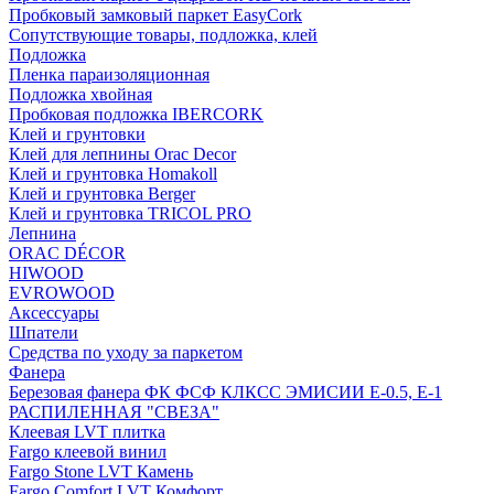
Пробковый замковый паркет EasyCork
Сопутствующие товары, подложка, клей
Подложка
Пленка параизоляционная
Подложка хвойная
Пробковая подложка IBERCORK
Клей и грунтовки
Клей для лепнины Orac Decor
Клей и грунтовка Homakoll
Клей и грунтовка Berger
Клей и грунтовка TRICOL PRO
Лепнина
ORAC DÉCOR
HIWOOD
EVROWOOD
Аксессуары
Шпатели
Средства по уходу за паркетом
Фанера
Березовая фанера ФК ФСФ КЛКСС ЭМИСИИ Е-0.5, Е-1
РАСПИЛЕННАЯ "СВЕЗА"
Клеевая LVT плитка
Fargo клеевой винил
Fargo Stone LVT Камень
Fargo Comfort LVT Комфорт