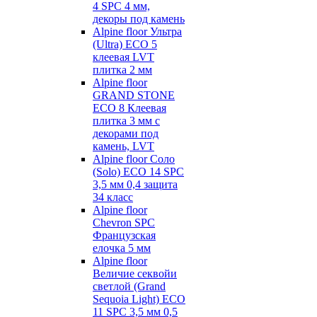
4 SPC 4 мм,
декоры под камень
Alpine floor Ультра
(Ultra) ECO 5
клеевая LVT
плитка 2 мм
Alpine floor
GRAND STONE
ECO 8 Клеевая
плитка 3 мм с
декорами под
камень, LVT
Alpine floor Соло
(Solo) ECO 14 SPC
3,5 мм 0,4 защита
34 класс
Alpine floor
Chevron SPC
Французская
елочка 5 мм
Alpine floor
Величие секвойи
светлой (Grand
Sequoia Light) ECO
11 SPC 3,5 мм 0,5