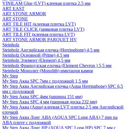
VINILAM Glue (LVT) клеевая плитка 2.5 мм
ART EAST
ART STONE ARMOR
ART STONE
ART TILE HIT (клеевая плитка LVT)
ART TILE CLICK (замковая плитка LVT)
ART TILE FIT (клеевая плитка LVT)
ART STONE ARMOR PARQUET HV
Steinholz
Steinholz Английская елочка (Herringbone) 4,5 мм
Steinholz Основной (Prime) 4,5 мм
Steinholz Элемент (Element) 4,5 мм
Steinholz Французская елочка (Element Chevron ) 5,5 мм
Steinholz Монолит (Monolith) имитация камня
My Step
My Step Аква SPC 7мм c подложкой 1,5 мм
My Step Аква Английская елочка (Aqua Herringbone) SPC 6,5
мм с подложкой
My Step Аква SPC 4мм (ширина 151 мм)
My Step Аква SPC 4 мм (широкая доска 232 мм)
My Step Аква (Aqua) клеевая LVT плитка 2,5 мм Английской
елочкой
My Step Аква Лонг АВА (AQUA SPC Long ABA) 7 mm на
ABA плите с подложкой
My Step Аква Лонг НР (AQUA SPC Long HP) SPC 7 мм с