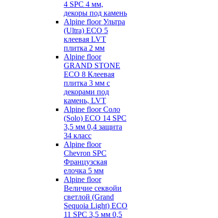
4 SPC 4 мм,
декоры под камень
Alpine floor Ультра
(Ultra) ECO 5
клеевая LVT
плитка 2 мм
Alpine floor
GRAND STONE
ECO 8 Клеевая
плитка 3 мм с
декорами под
камень, LVT
Alpine floor Соло
(Solo) ECO 14 SPC
3,5 мм 0,4 защита
34 класс
Alpine floor
Chevron SPC
Французская
елочка 5 мм
Alpine floor
Величие секвойи
светлой (Grand
Sequoia Light) ECO
11 SPC 3,5 мм 0,5