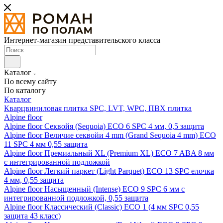
Интернет-магазин представительского класса
Каталог
По всему сайту
По каталогу
Каталог
Кварцвиниловая плитка SPC, LVT, WPC, ПВХ плитка
Alpine floor
Alpine floor Секвойя (Sequoia) ECO 6 SPC 4 мм, 0,5 защита
Alpine floor Величие секвойи 4 mm (Grand Sequoia 4 mm) ECO
11 SPC 4 мм 0,55 защита
Alpine floor Премиальный XL (Premium XL) ECO 7 ABA 8 мм
с интегрированной подложкой
Alpine floor Легкий паркет (Light Parquet) ECO 13 SPC елочка
4 мм, 0,55 защита
Alpine floor Насыщенный (Intense) ECO 9 SPC 6 мм с
интегрированной подложкой, 0,55 защита
Alpine floor Классический (Classic) ECO 1 (4 мм SPC 0,55
защита 43 класс)