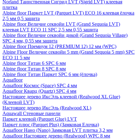
Norland Таинственная Сигрид LVT (Sigrid LVT) клеевая
плитка
Alpine floor Паркет LVT (Parquet LVT) ECO 16 клеевая ёлочка
2,5 мм 0,5 защита
Alpine floor Величие секвойи LVT (Grand Sequoia LVT)
клеевая LVT ECO 11 SPC 2,5 мм 0,55 защита
Alpine floor Величие секвойи дикой (Grand Sequoia Village)
SPC 4 мм, 0,55 мм защита
Alpine floor Премиум 12 (PREMIUM 12) 12 мм (WPC)
Alpine Floor Величие секвойи 5 mm (Grand Sequoia 5 mm) SPC
ECO 11 5 мм
Alpine floor Титан 6 SPC 6 мм
Alpine floor Титан 8 SPC 8 мм
Alpine floor Титан Паркет SPC 6 мм (ёлочка)
Aquafloor
Aquafloor Космос (Space) SPC 4 мм
Aquafloor Кварц (Quartz) SPC 4 мм
Настоящее дерево ИксЭль клеевой (Realwood XL Glue)
(Клеевой LVT)
Настоящее дерево ИксЭль (Realwood XL)
Aquawall Стеновые панели
Паркет клеевой (Parquet Glue) LVT
Паркет плюс (Parquet Plus) (Замковая Елочка)
Aquafloor Нано (Nano) Замковая LVT плитка 3,2 мм
Aquafloor Настоящее дерево (Realwood) WPC 8 мм