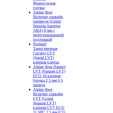
Французская
елочка
Alpine floor
Величие секвойи
премиум (Grand
Sequoia Superior
ABA) 8 мм с
интегрированной
подложкой
Norland
Таинственная
Сигрид LVT
(Sigrid LVT)
клеевая плитка
Alpine floor Паркет
LVT (Parquet LVT)
ECO 16 клеевая
ёлочка 2,5 мм 0,5
защита
Alpine floor
Величие секвойи
LVT (Grand
Sequoia LVT)
клеевая LVT ECO
11 SPC 2,5 мм 0,55