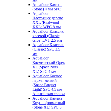
мм
Aquafloor Камень
(Stone) 4 мм SPC
Aquafloor
Настоящее дерево
XXL (Realwood
XXL) WPC 8 мм
Aquafloor Классик
клеевой (Classic
Glue) LVT 2,5 мм
Aquafloor Классик
(Classic) SPC 3,5
мм
Aquafloor
Космический Орех
XL (Space Nuts
XL) SPC 4 мм
Aquafloor Космос
паркет легкий
(Space Parquet
Light) SPC 4,5 мм
Английская елочка
Aquafloor Камень
Крупноформатный
(Stone XL) SPC 5