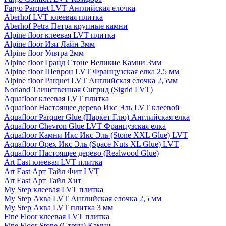
Fargo Parquet LVT Английская елочка
Aberhof LVT клеевая плитка
Aberhof Petra Петра крупные камни
Alpine floor клеевая LVT плитка
Alpine floor Изи Лайн 3мм
Alpine floor Ультра 2мм
Alpine floor Гранд Стоне Великие Камни 3мм
Alpine floor Шеврон LVT Французская елка 2,5 мм
Alpine floor Parquet LVT Английская елочка 2,5мм
Norland Таинственная Сигрид (Sigrid LVT)
Aquafloor клеевая LVT плитка
Aquafloor Настоящее дерево Икс Эль LVT клеевой
Aquafloor Parquer Glue (Паркет Глю) Английская елка
Aquafloor Chevron Glue LVT Французская елка
Aquafloor Камни Икс Икс Эль (Stone XXL Glue) LVT
Aquafloor Орех Икс Эль (Space Nuts XL Glue) LVT
Aquafloor Настоящее дерево (Realwood Glue)
Art East клеевая LVT плитка
Art East Арт Тайл Фит LVT
Art East Арт Тайл Хит
My Step клеевая LVT плитка
My Step Аква LVT Английская елочка 2,5 мм
My Step Аква LVT плитка 3 мм
Fine Floor клеевая LVT плитка
Fine Floor Stone (Стоун) Камни