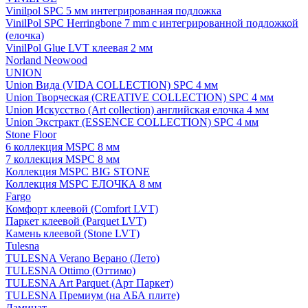
Vinilpol SPC 5 мм интегрированная подложка
VinilPol SPC Herringbone 7 mm с интегрированной подложкой
(елочка)
VinilPol Glue LVT клеевая 2 мм
Norland Neowood
UNION
Union Вида (VIDA COLLECTION) SPC 4 мм
Union Творческая (CREATIVE COLLECTION) SPC 4 мм
Union Искусство (Art collection) английская елочка 4 мм
Union Экстракт (ESSENCE COLLECTION) SPC 4 мм
Stone Floor
6 коллекция MSPC 8 мм
7 коллекция MSPC 8 мм
Коллекция MSPC BIG STONE
Коллекция MSPC ЕЛОЧКА 8 мм
Fargo
Комфорт клеевой (Comfort LVT)
Паркет клеевой (Parquet LVT)
Камень клеевой (Stone LVT)
Tulesna
TULESNA Verano Верано (Лето)
TULESNA Ottimo (Оттимо)
TULESNA Art Parquet (Арт Паркет)
TULESNA Премиум (на АБА плите)
Ламинат