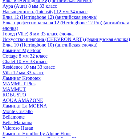
Елка 8 (Herringbone 8) (английская елочка)
Аура (Aura) 8 мм 33 класс
Насыщенность (Intensity) 12 мм 34 класс
Елка 12 (Herringbone 12) (английская елочка)
Елка профессиональная 12 (Herringbone 12 Pro) (английская
елочка)
Город (Ville) 8 мм 33 класс ёлочка
Искусство шеврона (CHEVRON ART) (французская ёлочка)
Елка 10 (Herringbone 10) (английская елочка)
Ламинат My Floor
Cottage 8 мм 32 класс
Chalet 10 мм 33 класс
Residence 10 мм 33 класс
Villa 12 мм 33 класс
Ламинат Kronotex
MAMMUT Plus
MAMMUT
ROBUSTO
AQUA AMAZONE
Ламинат La MOENA
Monte Cristallo
Bellamonte
Bella Marianna
Valoroso Hasan
Ламинат Homflor by Alpine Floor