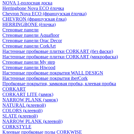
NOVA 1-полосная доска
Herringbone Nova ECO ёлочка
Chevron Nova ECO (французская ёлочка)
CHEVRON (французская ёлка)
HERRINGBONE (ёлочка)
Стеновые панели
Стеновые панели Aquafloor
Стеновые панели Orac Decor
Стеновые панели CorkArt
Настенные пробковые плитки CORKART (без фаски)
Настенные пробковые плитки CORKART (микрофаска)
Стеновые панели My step
Стеновые панели Hiwood
Настенные пробковые покрытия WALL DESIGN
Настенные пробковые покрытия iberCork
Пробковые покрытия, замковая пробка, клеевая пробка
CORKART
CORKART LITE (замок)
NARROW PLANK (замок)
NATURAL (клеевой)
COLORS (клеевой)
SLATE (клеевой)
NARROW PLANK (клеевой)
CORKSTYLE
Клеевые пробковые полы CORKWISE