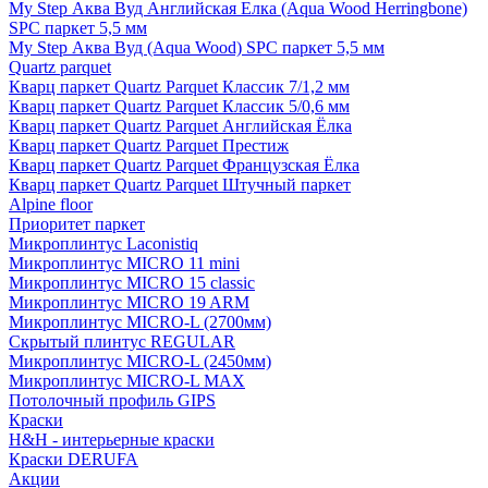
My Step Аква Вуд Английская Елка (Aqua Wood Herringbone)
SPC паркет 5,5 мм
My Step Аква Вуд (Aqua Wood) SPC паркет 5,5 мм
Quartz parquet
Кварц паркет Quartz Parquet Классик 7/1,2 мм
Кварц паркет Quartz Parquet Классик 5/0,6 мм
Кварц паркет Quartz Parquet Английская Ёлка
Кварц паркет Quartz Parquet Престиж
Кварц паркет Quartz Parquet Французская Ёлка
Кварц паркет Quartz Parquet Штучный паркет
Alpine floor
Приоритет паркет
Микроплинтус Laconistiq
Микроплинтус MICRO 11 mini
Микроплинтус MICRO 15 classic
Микроплинтус MICRO 19 ARM
Микроплинтус MICRO-L (2700мм)
Скрытый плинтус REGULAR
Микроплинтус MICRO-L (2450мм)
Микроплинтус MICRO-L MAX
Потолочный профиль GIPS
Краски
H&H - интерьерные краски
Краски DERUFA
Акции