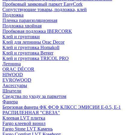
Пробковый замковый паркет EasyCork
Сопутствующие товары, подложка, клей
Подложка
Пленка параизоляционная
Подложка хвойная
Пробковая подложка IBERCORK
Клей и грунтовки
Клей для лепнины Orac Decor
Клей и грунтовка Homakoll
Клей и грунтовка Berger
Клей и грунтовка TRICOL PRO
Лепнина
ORAC DÉCOR
HIWOOD
EVROWOOD
Аксессуары
Шпатели
Средства по уходу за паркетом
Фанера
Березовая фанера ФК ФСФ КЛКСС ЭМИСИИ Е-0.5, Е-1
РАСПИЛЕННАЯ "СВЕЗА"
Клеевая LVT плитка
Fargo клеевой винил
Fargo Stone LVT Камень
Fargo Comfort LVT Комфорт