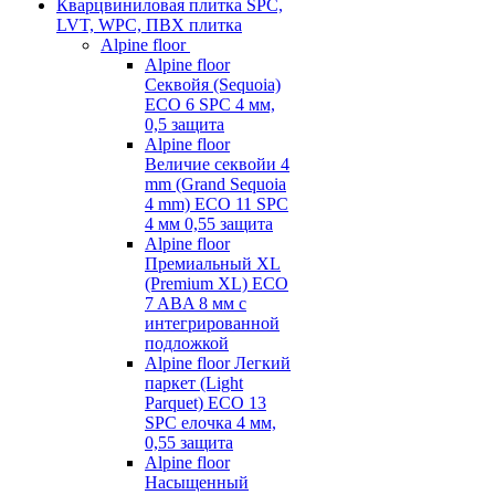
Кварцвиниловая плитка SPC,
LVT, WPC, ПВХ плитка
Alpine floor
Alpine floor
Секвойя (Sequoia)
ECO 6 SPC 4 мм,
0,5 защита
Alpine floor
Величие секвойи 4
mm (Grand Sequoia
4 mm) ECO 11 SPC
4 мм 0,55 защита
Alpine floor
Премиальный XL
(Premium XL) ECO
7 ABA 8 мм с
интегрированной
подложкой
Alpine floor Легкий
паркет (Light
Parquet) ECO 13
SPC елочка 4 мм,
0,55 защита
Alpine floor
Насыщенный