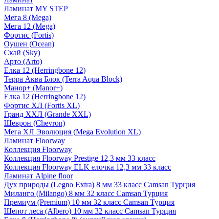
Ламинат MY STEP
Мега 8 (Mega)
Мега 12 (Mega)
Фортис (Fortis)
Оушен (Ocean)
Скай (Sky)
Арто (Arto)
Елка 12 (Herringbone 12)
Терра Аква Блок (Terra Aqua Block)
Манор+ (Manor+)
Елка 12 (Herringbone 12)
Фортис ХЛ (Fortis XL)
Гранд ХХЛ (Grande XXL)
Шеврон (Chevron)
Мега ХЛ Эволюция (Mega Evolution XL)
Ламинат Floorway
Коллекция Floorway
Коллекция Floorway Prestige 12,3 мм 33 класс
Коллекция Floorway ELK елочка 12,3 мм 33 класс
Ламинат Alpine floor
Дух природы (Legno Extra) 8 мм 33 класс Camsan Турция
Миланго (Milango) 8 мм 32 класс Camsan Турция
Премиум (Premium) 10 мм 32 класс Camsan Турция
Шепот леса (Albero) 10 мм 32 класс Camsan Турция