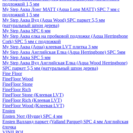
подложкой 1,5 мм
My Step Аква Лонг MATT (Aqua Long MATT) SPC 7 мм с
подложкой 1,5 мм
My Step Аква Вуд (Aqua Wood) SPC паркет 5,5 мм
(натуральный шпон дерева)
My Step Аква SPC 6 мм
My Step Аква елка на пробковой подложке (Aqua Herringbone
Cork) SPC 5 мм с подложкой
My Step Аква (Aqua) клеевая LVT плитка 3 мм
My Step Аква Английская Елка (Aqua Herringbone) SPC 5мм
My Step Аква SPC 5 мм
My Step Аква Вуд Английская Елка (Aqua Wood Herringbone)
SPC паркет 5,5 мм (натуральный шпон дерева)
Fine Floor
FineFloor Wood
FineFloor Stone
FineFloor Rich
FineFloor Stone (Клеевая LVT)
FineFloor Rich (Клеевая LVT)
FineFloor Wood (Клеевая LVT)
Ensten
Ensten Уют (Hygge) SPC 4 мм
Ensten Валланд паркет (Valland Parquet) SPC 4 мм Английская
ёлочка
VINILPOL