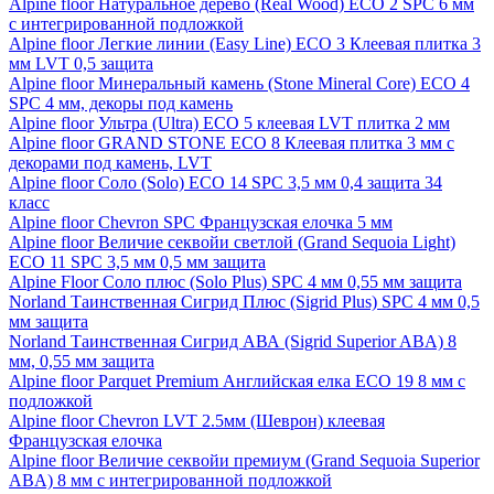
Alpine floor Натуральное дерево (Real Wood) ECO 2 SPC 6 мм
с интегрированной подложкой
Alpine floor Легкие линии (Easy Line) ECO 3 Клеевая плитка 3
мм LVT 0,5 защита
Alpine floor Минеральный камень (Stone Mineral Core) ECO 4
SPC 4 мм, декоры под камень
Alpine floor Ультра (Ultra) ECO 5 клеевая LVT плитка 2 мм
Alpine floor GRAND STONE ECO 8 Клеевая плитка 3 мм с
декорами под камень, LVT
Alpine floor Соло (Solo) ECO 14 SPC 3,5 мм 0,4 защита 34
класс
Alpine floor Chevron SPC Французская елочка 5 мм
Alpine floor Величие секвойи светлой (Grand Sequoia Light)
ECO 11 SPC 3,5 мм 0,5 мм защита
Alpine Floor Соло плюс (Solo Plus) SPC 4 мм 0,55 мм защита
Norland Таинственная Сигрид Плюс (Sigrid Plus) SPC 4 мм 0,5
мм защита
Norland Таинственная Сигрид АВА (Sigrid Superior ABA) 8
мм, 0,55 мм защита
Alpine floor Parquet Premium Английская елка ECO 19 8 мм с
подложкой
Alpine floor Chevron LVT 2.5мм (Шеврон) клеевая
Французская елочка
Alpine floor Величие секвойи премиум (Grand Sequoia Superior
ABA) 8 мм с интегрированной подложкой