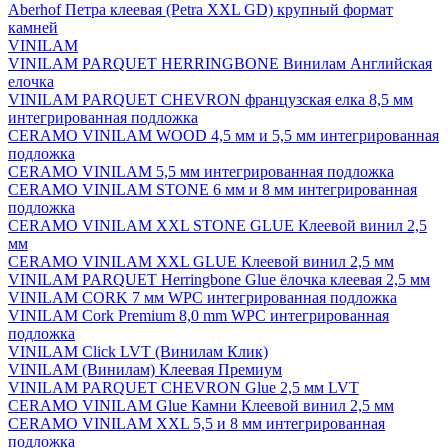
Aberhof Петра клеевая (Petra XXL GD) крупный формат
камней
VINILAM
VINILAM PARQUET HERRINGBONE Винилам Английская
елочка
VINILAM PARQUET CHEVRON французская елка 8,5 мм
интегрированная подложка
CERAMO VINILAM WOOD 4,5 мм и 5,5 мм интегрированная
подложка
CERAMO VINILAM 5,5 мм интегрированная подложка
CERAMO VINILAM STONE 6 мм и 8 мм интегрированная
подложка
CERAMO VINILAM XXL STONE GLUE Клеевой винил 2,5
мм
CERAMO VINILAM XXL GLUE Клеевой винил 2,5 мм
VINILAM PARQUET Herringbone Glue ёлочка клеевая 2,5 мм
VINILAM CORK 7 мм WPC интегрированная подложка
VINILAM Cork Premium 8,0 mm WPC интегрированная
подложка
VINILAM Click LVT (Винилам Клик)
VINILAM (Винилам) Клеевая Премиум
VINILAM PARQUET CHEVRON Glue 2,5 мм LVT
CERAMO VINILAM Glue Камни Клеевой винил 2,5 мм
CERAMO VINILAM XXL 5,5 и 8 мм интегрированная
подложка