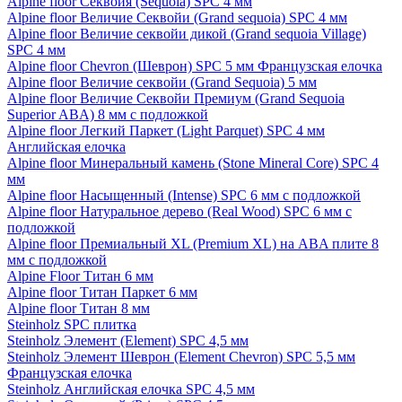
Alpine floor Секвойя (Sequoia) SPC 4 мм
Alpine floor Величие Секвойи (Grand sequoia) SPC 4 мм
Alpine floor Величие секвойи дикой (Grand sequoia Village)
SPC 4 мм
Alpine floor Chevron (Шеврон) SPC 5 мм Французская елочка
Alpine floor Величие секвойи (Grand Sequoia) 5 мм
Alpine floor Величие Секвойи Премиум (Grand Sequoia
Superior ABA) 8 мм с подложкой
Alpine floor Легкий Паркет (Light Parquet) SPC 4 мм
Английская елочка
Alpine floor Минеральный камень (Stone Mineral Core) SPC 4
мм
Alpine floor Насыщенный (Intense) SPC 6 мм с подложкой
Alpine floor Натуральное дерево (Real Wood) SPC 6 мм с
подложкой
Alpine floor Премиальный XL (Premium XL) на ABA плите 8
мм с подложкой
Alpine Floor Титан 6 мм
Alpine floor Титан Паркет 6 мм
Alpine floor Титан 8 мм
Steinholz SPC плитка
Steinholz Элемент (Element) SPC 4,5 мм
Steinholz Элемент Шеврон (Element Chevron) SPC 5,5 мм
Французская елочка
Steinholz Английская елочка SPC 4,5 мм