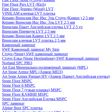
Fine Floor Рич LVT (Rich)
Fine Floor Дерево (Wood) LVT
VINILAM клеевая LVT плитка
Керамо Винилам Икс Икс Эль Стоун (Камни ) 2,5 мм
Керамо Винилам Икс Икс Эль LVT 2,5 мм
Винилам Пакет Английская елочка LVT 2,5 vv
Винилам Премиум LVT 2,5 мм
Керамо Винилам Камни LVT 2,5 мм
Винилам клеевая LVT плитка 2,5 мм
Каменный ламинат
SWF Каменный ламинат My Step
Стоун (Stone) SWF каменный ламинат
Стоун Елка (Stone Herringbone) SWF Каменный ламинат
Norland SPC PRO
Art East Минерально-полимерный ламинат (MPL)
Art Stone Armor MPL (Армор МПЛ)
Art Sone Armor Parquet HV (Армор Паркет Английская елочка)
Stone Floor MSPC
Stone Floor 6 MSPC
Stone Floor 7 (узкая плашка) MSPC
Stone Floor КАМНИ MSPC
Stone Floor Английская Елочка MSPC
SPC ламинат
Alpine floor SPC плитка