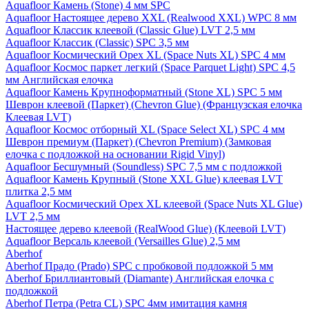
Aquafloor Камень (Stone) 4 мм SPC
Aquafloor Настоящее дерево XXL (Realwood XXL) WPC 8 мм
Aquafloor Классик клеевой (Classic Glue) LVT 2,5 мм
Aquafloor Классик (Classic) SPC 3,5 мм
Aquafloor Космический Орех XL (Space Nuts XL) SPC 4 мм
Aquafloor Космос паркет легкий (Space Parquet Light) SPC 4,5
мм Английская елочка
Aquafloor Камень Крупноформатный (Stone XL) SPC 5 мм
Шеврон клеевой (Паркет) (Chevron Glue) (Французская елочка
Клеевая LVT)
Aquafloor Космос отборный XL (Space Select XL) SPC 4 мм
Шеврон премиум (Паркет) (Chevron Premium) (Замковая
елочка с подложкой на основании Rigid Vinyl)
Aquafloor Бесшумный (Soundless) SPC 7,5 мм с подложкой
Aquafloor Камень Крупный (Stone XXL Glue) клеевая LVT
плитка 2,5 мм
Aquafloor Космический Орех XL клеевой (Space Nuts XL Glue)
LVT 2,5 мм
Настоящее дерево клеевой (RealWood Glue) (Клеевой LVT)
Aquafloor Версаль клеевой (Versailles Glue) 2,5 мм
Aberhof
Aberhof Прадо (Prado) SPC с пробковой подложкой 5 мм
Aberhof Бриллиантовый (Diamante) Английская елочка с
подложкой
Aberhof Петра (Petra CL) SPC 4мм имитация камня