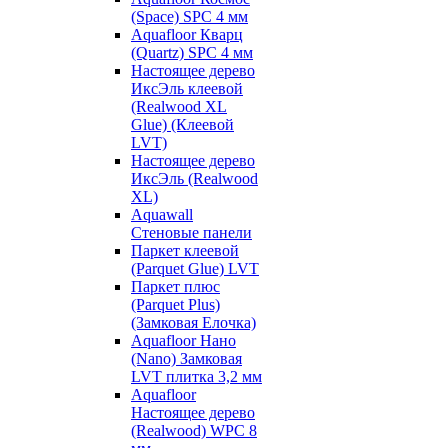
(Space) SPC 4 мм
Aquafloor Кварц
(Quartz) SPC 4 мм
Настоящее дерево
ИксЭль клеевой
(Realwood XL
Glue) (Клеевой
LVT)
Настоящее дерево
ИксЭль (Realwood
XL)
Aquawall
Стеновые панели
Паркет клеевой
(Parquet Glue) LVT
Паркет плюс
(Parquet Plus)
(Замковая Елочка)
Aquafloor Нано
(Nano) Замковая
LVT плитка 3,2 мм
Aquafloor
Настоящее дерево
(Realwood) WPC 8