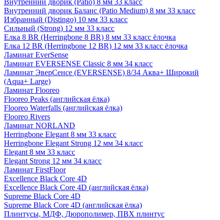
Внутренний дворик (Patio) 8 мм 33 класс
Внутренний дворик Баланс (Patio Medium) 8 мм 33 класс
Избранный (Distingo) 10 мм 33 класс
Сильный (Strong) 12 мм 33 класс
Елка 8 BR (Herringbone 8 BR) 8 мм 33 класс ёлочка
Елка 12 BR (Herringbone 12 BR) 12 мм 33 класс ёлочка
Ламинат EverSense
Ламинат EVERSENSE Classic 8 мм 34 класс
Ламинат ЭверСенсе (EVERSENSE) 8/34 Аква+ Широкий
(Aqua+ Large)
Ламинат Flooreo
Flooreo Peaks (английская ёлка)
Flooreo Waterfalls (английская ёлка)
Flooreo Rivers
Ламинат NORLAND
Herringbone Elegant 8 мм 33 класс
Herringbone Elegant Strong 12 мм 34 класс
Elegant 8 мм 33 класс
Elegant Strong 12 мм 34 класс
Ламинат FirstFloor
Excellence Black Core 4D
Excellence Black Core 4D (английская ёлка)
Supreme Black Core 4D
Supreme Black Core 4D (английская ёлка)
Плинтусы, МДФ, Дюрополимер, ПВХ плинтус