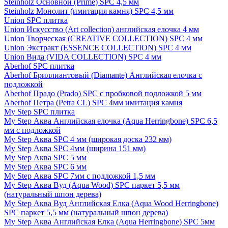
Steinholz Основной (Prime) SPC 4,5 мм
Steinholz Монолит (имитация камня) SPC 4,5 мм
Union SPC плитка
Union Искусство (Art collection) английская елочка 4 мм
Union Творческая (CREATIVE COLLECTION) SPC 4 мм
Union Экстракт (ESSENCE COLLECTION) SPC 4 мм
Union Вида (VIDA COLLECTION) SPC 4 мм
Aberhof SPC плитка
Aberhof Бриллиантовый (Diamante) Английская елочка с
подложкой
Aberhof Прадо (Prado) SPC с пробковой подложкой 5 мм
Aberhof Петра (Petra CL) SPC 4мм имитация камня
My Step SPC плитка
My Step Аква Английская елочка (Aqua Herringbone) SPC 6,5
мм с подложкой
My Step Аква SPC 4 мм (широкая доска 232 мм)
My Step Аква SPC 4мм (ширина 151 мм)
My Step Аква SPC 5 мм
My Step Аква SPC 6 мм
My Step Аква SPC 7мм c подложкой 1,5 мм
My Step Аква Вуд (Aqua Wood) SPC паркет 5,5 мм
(натуральный шпон дерева)
My Step Аква Вуд Английская Елка (Aqua Wood Herringbone)
SPC паркет 5,5 мм (натуральный шпон дерева)
My Step Аква Английская Елка (Aqua Herringbone) SPC 5мм