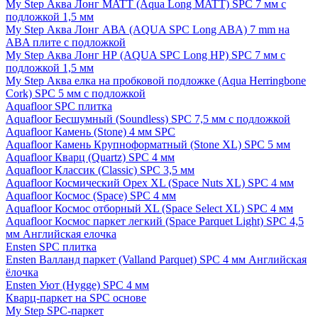
My Step Аква Лонг MATT (Aqua Long MATT) SPC 7 мм с
подложкой 1,5 мм
My Step Аква Лонг АВА (AQUA SPC Long ABA) 7 mm на
ABA плите с подложкой
My Step Аква Лонг НР (AQUA SPC Long HP) SPC 7 мм с
подложкой 1,5 мм
My Step Аква елка на пробковой подложке (Aqua Herringbone
Cork) SPC 5 мм с подложкой
Aquafloor SPC плитка
Aquafloor Бесшумный (Soundless) SPC 7,5 мм с подложкой
Aquafloor Камень (Stone) 4 мм SPC
Aquafloor Камень Крупноформатный (Stone XL) SPC 5 мм
Aquafloor Кварц (Quartz) SPC 4 мм
Aquafloor Классик (Classic) SPC 3,5 мм
Aquafloor Космический Орех XL (Space Nuts XL) SPC 4 мм
Aquafloor Космос (Space) SPC 4 мм
Aquafloor Космос отборный XL (Space Select XL) SPC 4 мм
Aquafloor Космос паркет легкий (Space Parquet Light) SPC 4,5
мм Английская елочка
Ensten SPC плитка
Ensten Валланд паркет (Valland Parquet) SPC 4 мм Английская
ёлочка
Ensten Уют (Hygge) SPC 4 мм
Кварц-паркет на SPC основе
My Step SPC-паркет