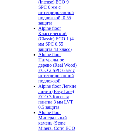
(Intense) ECO 9
SPC 6 мм с
интегрированной
подложкой, 0,55
защита
Alpine floor
Классический
(Classic) ECO 1 (4
мм SPC 0,55
защита 43 класс)
Alpine floor
Натуральное
дерево (Real Wood)
ECO 2 SPC 6 мм с
интегрированной
подложкой
Alpine floor Легкие
линии (Easy Line)
ECO 3 Клеевая
плитка 3 мм LVT
0,5 защита
Alpine floor
Минеральный
камень (Stone
Mineral Core) ECO