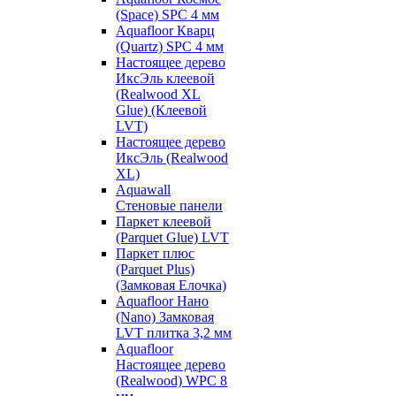
(Space) SPC 4 мм
Aquafloor Кварц
(Quartz) SPC 4 мм
Настоящее дерево
ИксЭль клеевой
(Realwood XL
Glue) (Клеевой
LVT)
Настоящее дерево
ИксЭль (Realwood
XL)
Aquawall
Стеновые панели
Паркет клеевой
(Parquet Glue) LVT
Паркет плюс
(Parquet Plus)
(Замковая Елочка)
Aquafloor Нано
(Nano) Замковая
LVT плитка 3,2 мм
Aquafloor
Настоящее дерево
(Realwood) WPC 8