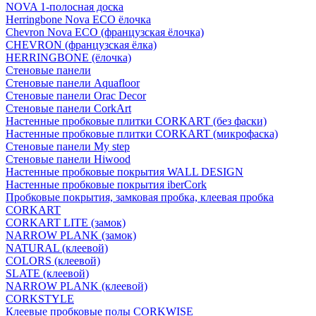
NOVA 1-полосная доска
Herringbone Nova ECO ёлочка
Chevron Nova ECO (французская ёлочка)
CHEVRON (французская ёлка)
HERRINGBONE (ёлочка)
Стеновые панели
Стеновые панели Aquafloor
Стеновые панели Orac Decor
Стеновые панели CorkArt
Настенные пробковые плитки CORKART (без фаски)
Настенные пробковые плитки CORKART (микрофаска)
Стеновые панели My step
Стеновые панели Hiwood
Настенные пробковые покрытия WALL DESIGN
Настенные пробковые покрытия iberCork
Пробковые покрытия, замковая пробка, клеевая пробка
CORKART
CORKART LITE (замок)
NARROW PLANK (замок)
NATURAL (клеевой)
COLORS (клеевой)
SLATE (клеевой)
NARROW PLANK (клеевой)
CORKSTYLE
Клеевые пробковые полы CORKWISE