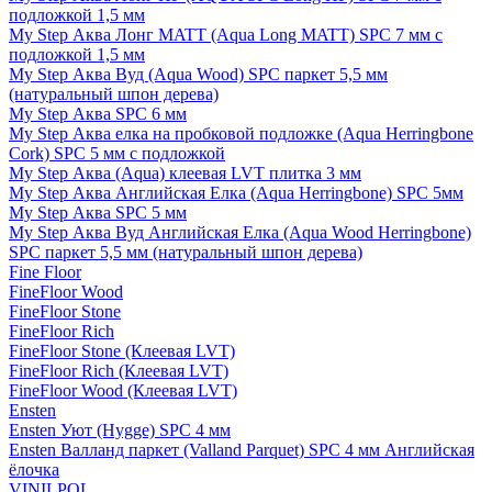
подложкой 1,5 мм
My Step Аква Лонг MATT (Aqua Long MATT) SPC 7 мм с
подложкой 1,5 мм
My Step Аква Вуд (Aqua Wood) SPC паркет 5,5 мм
(натуральный шпон дерева)
My Step Аква SPC 6 мм
My Step Аква елка на пробковой подложке (Aqua Herringbone
Cork) SPC 5 мм с подложкой
My Step Аква (Aqua) клеевая LVT плитка 3 мм
My Step Аква Английская Елка (Aqua Herringbone) SPC 5мм
My Step Аква SPC 5 мм
My Step Аква Вуд Английская Елка (Aqua Wood Herringbone)
SPC паркет 5,5 мм (натуральный шпон дерева)
Fine Floor
FineFloor Wood
FineFloor Stone
FineFloor Rich
FineFloor Stone (Клеевая LVT)
FineFloor Rich (Клеевая LVT)
FineFloor Wood (Клеевая LVT)
Ensten
Ensten Уют (Hygge) SPC 4 мм
Ensten Валланд паркет (Valland Parquet) SPC 4 мм Английская
ёлочка
VINILPOL