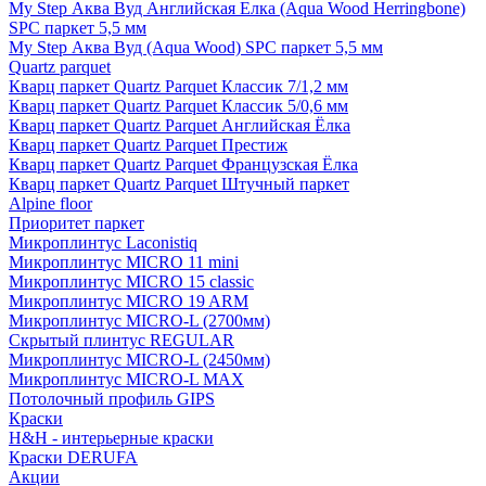
My Step Аква Вуд Английская Елка (Aqua Wood Herringbone)
SPC паркет 5,5 мм
My Step Аква Вуд (Aqua Wood) SPC паркет 5,5 мм
Quartz parquet
Кварц паркет Quartz Parquet Классик 7/1,2 мм
Кварц паркет Quartz Parquet Классик 5/0,6 мм
Кварц паркет Quartz Parquet Английская Ёлка
Кварц паркет Quartz Parquet Престиж
Кварц паркет Quartz Parquet Французская Ёлка
Кварц паркет Quartz Parquet Штучный паркет
Alpine floor
Приоритет паркет
Микроплинтус Laconistiq
Микроплинтус MICRO 11 mini
Микроплинтус MICRO 15 classic
Микроплинтус MICRO 19 ARM
Микроплинтус MICRO-L (2700мм)
Скрытый плинтус REGULAR
Микроплинтус MICRO-L (2450мм)
Микроплинтус MICRO-L MAX
Потолочный профиль GIPS
Краски
H&H - интерьерные краски
Краски DERUFA
Акции