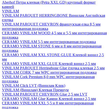
Aberhof Петра клеевая (Petra XXL GD) крупный формат
камней
VINILAM
VINILAM PARQUET HERRINGBONE Винилам Английская
елочка
VINILAM PARQUET CHEVRON французская елка 8,5 мм
интегрированная подложка
CERAMO VINILAM WOOD 4,5 мм и 5,5 мм интегрированная
подложка
CERAMO VINILAM 5,5 мм интегрированная подложка
CERAMO VINILAM STONE 6 мм и 8 мм интегрированная
подложка
CERAMO VINILAM XXL STONE GLUE Клеевой винил 2,5
мм
CERAMO VINILAM XXL GLUE Клеевой винил 2,5 мм
VINILAM PARQUET Herringbone Glue ёлочка клеевая 2,5 мм
VINILAM CORK 7 мм WPC интегрированная подложка
VINILAM Cork Premium 8,0 mm WPC интегрированная
подложка
VINILAM Click LVT (Винилам Клик)
VINILAM (Винилам) Клеевая Премиум
VINILAM PARQUET CHEVRON Glue 2,5 мм LVT
CERAMO VINILAM Glue Камни Клеевой винил 2,5 мм
CERAMO VINILAM XXL 5,5 и 8 мм интегрированная
подложка