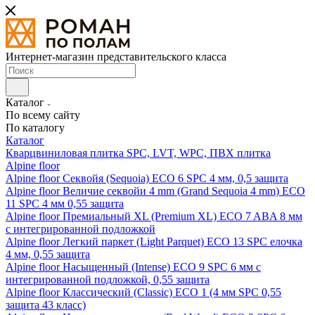
Интернет-магазин представительского класса
Каталог
По всему сайту
По каталогу
Каталог
Кварцвиниловая плитка SPC, LVT, WPC, ПВХ плитка
Alpine floor
Alpine floor Секвойя (Sequoia) ECO 6 SPC 4 мм, 0,5 защита
Alpine floor Величие секвойи 4 mm (Grand Sequoia 4 mm) ECO
11 SPC 4 мм 0,55 защита
Alpine floor Премиальный XL (Premium XL) ECO 7 ABA 8 мм
с интегрированной подложкой
Alpine floor Легкий паркет (Light Parquet) ECO 13 SPC елочка
4 мм, 0,55 защита
Alpine floor Насыщенный (Intense) ECO 9 SPC 6 мм с
интегрированной подложкой, 0,55 защита
Alpine floor Классический (Classic) ECO 1 (4 мм SPC 0,55
защита 43 класс)