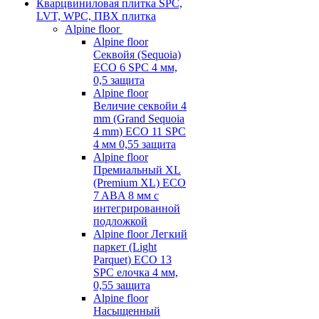
Кварцвиниловая плитка SPC,
LVT, WPC, ПВХ плитка
Alpine floor
Alpine floor
Секвойя (Sequoia)
ECO 6 SPC 4 мм,
0,5 защита
Alpine floor
Величие секвойи 4
mm (Grand Sequoia
4 mm) ECO 11 SPC
4 мм 0,55 защита
Alpine floor
Премиальный XL
(Premium XL) ECO
7 ABA 8 мм с
интегрированной
подложкой
Alpine floor Легкий
паркет (Light
Parquet) ECO 13
SPC елочка 4 мм,
0,55 защита
Alpine floor
Насыщенный