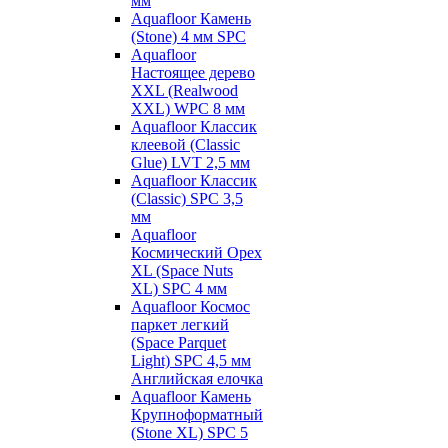
мм
Aquafloor Камень
(Stone) 4 мм SPC
Aquafloor
Настоящее дерево
XXL (Realwood
XXL) WPC 8 мм
Aquafloor Классик
клеевой (Classic
Glue) LVT 2,5 мм
Aquafloor Классик
(Classic) SPC 3,5
мм
Aquafloor
Космический Орех
XL (Space Nuts
XL) SPC 4 мм
Aquafloor Космос
паркет легкий
(Space Parquet
Light) SPC 4,5 мм
Английская елочка
Aquafloor Камень
Крупноформатный
(Stone XL) SPC 5