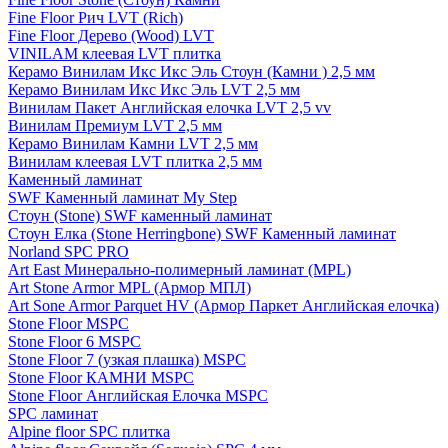
Fine Floor Рич LVT (Rich)
Fine Floor Дерево (Wood) LVT
VINILAM клеевая LVT плитка
Керамо Винилам Икс Икс Эль Стоун (Камни ) 2,5 мм
Керамо Винилам Икс Икс Эль LVT 2,5 мм
Винилам Пакет Английская елочка LVT 2,5 vv
Винилам Премиум LVT 2,5 мм
Керамо Винилам Камни LVT 2,5 мм
Винилам клеевая LVT плитка 2,5 мм
Каменный ламинат
SWF Каменный ламинат My Step
Стоун (Stone) SWF каменный ламинат
Стоун Елка (Stone Herringbone) SWF Каменный ламинат
Norland SPC PRO
Art East Минерально-полимерный ламинат (MPL)
Art Stone Armor MPL (Армор МПЛ)
Art Sone Armor Parquet HV (Армор Паркет Английская елочка)
Stone Floor MSPC
Stone Floor 6 MSPC
Stone Floor 7 (узкая плашка) MSPC
Stone Floor КАМНИ MSPC
Stone Floor Английская Елочка MSPC
SPC ламинат
Alpine floor SPC плитка