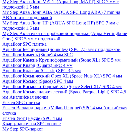
My Step Аква Лонг MATT (Aqua Long MATT) SPC 7 мм с
подложкой 1,5 мм
My Step Аква Лонг АВА (AQUA SPC Long ABA) 7 mm на
ABA плите с подложкой
My Step Аква Лонг НР (AQUA SPC Long HP) SPC 7 мм с
подложкой 1,5 мм
My Step Аква елка на пробковой подложке (Aqua Herringbone
Cork) SPC 5 мм с подложкой
Aquafloor SPC плитка
Aquafloor Бесшумный (Soundless) SPC 7,5 мм с подложкой
Aquafloor Камень (Stone) 4 мм SPC
Aquafloor Камень Крупноформатный (Stone XL) SPC 5 мм
Aquafloor Кварц (Quartz) SPC 4 мм
Aquafloor Классик (Classic) SPC 3,5 мм
Aquafloor Космический Орех XL (Space Nuts XL) SPC 4 мм
Aquafloor Космос (Space) SPC 4 мм
Aquafloor Космос отборный XL (Space Select XL) SPC 4 мм
Aquafloor Космос паркет легкий (Space Parquet Light) SPC 4,5
мм Английская елочка
Ensten SPC плитка
Ensten Валланд паркет (Valland Parquet) SPC 4 мм Английская
ёлочка
Ensten Уют (Hygge) SPC 4 мм
Кварц-паркет на SPC основе
My Step SPC-паркет