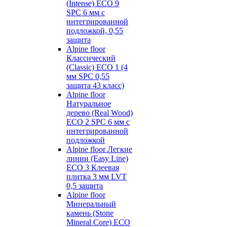
(Intense) ECO 9
SPC 6 мм с
интегрированной
подложкой, 0,55
защита
Alpine floor
Классический
(Classic) ECO 1 (4
мм SPC 0,55
защита 43 класс)
Alpine floor
Натуральное
дерево (Real Wood)
ECO 2 SPC 6 мм с
интегрированной
подложкой
Alpine floor Легкие
линии (Easy Line)
ECO 3 Клеевая
плитка 3 мм LVT
0,5 защита
Alpine floor
Минеральный
камень (Stone
Mineral Core) ECO