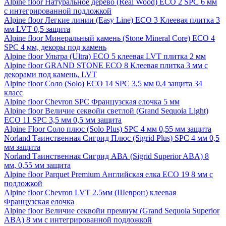
Alpine floor Натуральное дерево (Real Wood) ECO 2 SPC 6 мм
с интегрированной подложкой
Alpine floor Легкие линии (Easy Line) ECO 3 Клеевая плитка 3
мм LVT 0,5 защита
Alpine floor Минеральный камень (Stone Mineral Core) ECO 4
SPC 4 мм, декоры под камень
Alpine floor Ультра (Ultra) ECO 5 клеевая LVT плитка 2 мм
Alpine floor GRAND STONE ECO 8 Клеевая плитка 3 мм с
декорами под камень, LVT
Alpine floor Соло (Solo) ECO 14 SPC 3,5 мм 0,4 защита 34
класс
Alpine floor Chevron SPC Французская елочка 5 мм
Alpine floor Величие секвойи светлой (Grand Sequoia Light)
ECO 11 SPC 3,5 мм 0,5 мм защита
Alpine Floor Соло плюс (Solo Plus) SPC 4 мм 0,55 мм защита
Norland Таинственная Сигрид Плюс (Sigrid Plus) SPC 4 мм 0,5
мм защита
Norland Таинственная Сигрид АВА (Sigrid Superior ABA) 8
мм, 0,55 мм защита
Alpine floor Parquet Premium Английская елка ECO 19 8 мм с
подложкой
Alpine floor Chevron LVT 2.5мм (Шеврон) клеевая
Французская елочка
Alpine floor Величие секвойи премиум (Grand Sequoia Superior
ABA) 8 мм с интегрированной подложкой