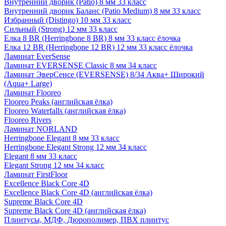
Внутренний дворик (Patio) 8 мм 33 класс
Внутренний дворик Баланс (Patio Medium) 8 мм 33 класс
Избранный (Distingo) 10 мм 33 класс
Сильный (Strong) 12 мм 33 класс
Елка 8 BR (Herringbone 8 BR) 8 мм 33 класс ёлочка
Елка 12 BR (Herringbone 12 BR) 12 мм 33 класс ёлочка
Ламинат EverSense
Ламинат EVERSENSE Classic 8 мм 34 класс
Ламинат ЭверСенсе (EVERSENSE) 8/34 Аква+ Широкий
(Aqua+ Large)
Ламинат Flooreo
Flooreo Peaks (английская ёлка)
Flooreo Waterfalls (английская ёлка)
Flooreo Rivers
Ламинат NORLAND
Herringbone Elegant 8 мм 33 класс
Herringbone Elegant Strong 12 мм 34 класс
Elegant 8 мм 33 класс
Elegant Strong 12 мм 34 класс
Ламинат FirstFloor
Excellence Black Core 4D
Excellence Black Core 4D (английская ёлка)
Supreme Black Core 4D
Supreme Black Core 4D (английская ёлка)
Плинтусы, МДФ, Дюрополимер, ПВХ плинтус