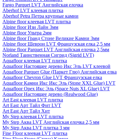
Fargo Parquet LVT Английская елочка
Aberhof LVT клеевая плитка
Aberhof Petra Петра крупные камни
Alpine floor клеевая LVT плитка
Alpine floor Изи Лайн 3мм
Alpine floor Ультра 2мм
Alpine floor Гранд Стоне Великие Камни 3мм
Alpine floor Шеврон LVT Французская елка 2,5 мм
Alpine floor Parquet LVT Английская елочка 2,5мм
Norland Таинственная Сигрид (Sigrid LVT)
Aquafloor клеевая LVT плитка
Aquafloor Настоящее дерево Икс Эль LVT клеевой
Aquafloor Parquer Glue (Паркет Глю) Английская елка
Aquafloor Chevron Glue LVT Французская елка
Aquafloor Камни Икс Икс Эль (Stone XXL Glue) LVT
Aquafloor Орех Икс Эль (Space Nuts XL Glue) LVT
Aquafloor Настоящее дерево (Realwood Glue)
Art East клеевая LVT плитка
Art East Арт Тайл Фит LVT
Art East Арт Тайл Хит
My Step клеевая LVT плитка
My Step Аква LVT Английская елочка 2,5 мм
My Step Аква LVT плитка 3 мм
Fine Floor клеевая LVT плитка
Fine Floor Stone (Стоун) Камни