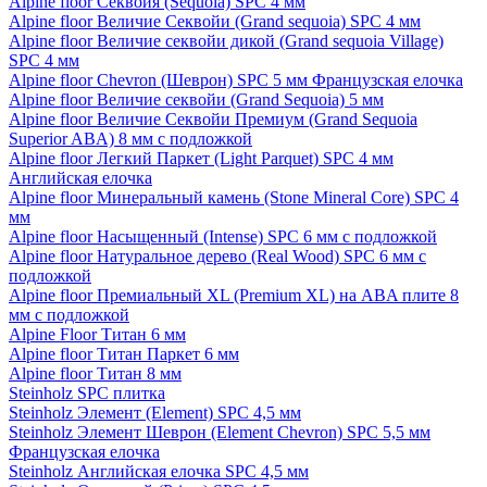
Alpine floor Секвойя (Sequoia) SPC 4 мм
Alpine floor Величие Секвойи (Grand sequoia) SPC 4 мм
Alpine floor Величие секвойи дикой (Grand sequoia Village)
SPC 4 мм
Alpine floor Chevron (Шеврон) SPC 5 мм Французская елочка
Alpine floor Величие секвойи (Grand Sequoia) 5 мм
Alpine floor Величие Секвойи Премиум (Grand Sequoia
Superior ABA) 8 мм с подложкой
Alpine floor Легкий Паркет (Light Parquet) SPC 4 мм
Английская елочка
Alpine floor Минеральный камень (Stone Mineral Core) SPC 4
мм
Alpine floor Насыщенный (Intense) SPC 6 мм с подложкой
Alpine floor Натуральное дерево (Real Wood) SPC 6 мм с
подложкой
Alpine floor Премиальный XL (Premium XL) на ABA плите 8
мм с подложкой
Alpine Floor Титан 6 мм
Alpine floor Титан Паркет 6 мм
Alpine floor Титан 8 мм
Steinholz SPC плитка
Steinholz Элемент (Element) SPC 4,5 мм
Steinholz Элемент Шеврон (Element Chevron) SPC 5,5 мм
Французская елочка
Steinholz Английская елочка SPC 4,5 мм