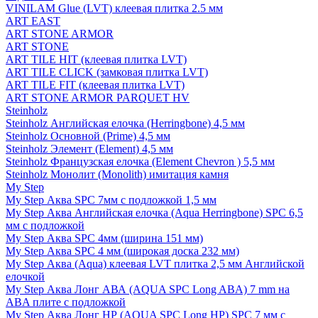
VINILAM Glue (LVT) клеевая плитка 2.5 мм
ART EAST
ART STONE ARMOR
ART STONE
ART TILE HIT (клеевая плитка LVT)
ART TILE CLICK (замковая плитка LVT)
ART TILE FIT (клеевая плитка LVT)
ART STONE ARMOR PARQUET HV
Steinholz
Steinholz Английская елочка (Herringbone) 4,5 мм
Steinholz Основной (Prime) 4,5 мм
Steinholz Элемент (Element) 4,5 мм
Steinholz Французская елочка (Element Chevron ) 5,5 мм
Steinholz Монолит (Monolith) имитация камня
My Step
My Step Аква SPC 7мм c подложкой 1,5 мм
My Step Аква Английская елочка (Aqua Herringbone) SPC 6,5
мм с подложкой
My Step Аква SPC 4мм (ширина 151 мм)
My Step Аква SPC 4 мм (широкая доска 232 мм)
My Step Аква (Aqua) клеевая LVT плитка 2,5 мм Английской
елочкой
My Step Аква Лонг АВА (AQUA SPC Long ABA) 7 mm на
ABA плите с подложкой
My Step Аква Лонг НР (AQUA SPC Long HP) SPC 7 мм с