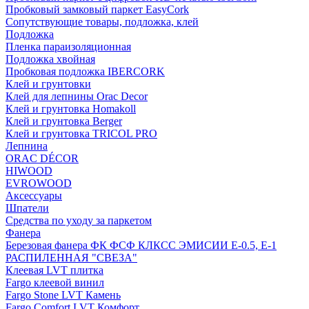
Пробковый замковый паркет EasyCork
Сопутствующие товары, подложка, клей
Подложка
Пленка параизоляционная
Подложка хвойная
Пробковая подложка IBERCORK
Клей и грунтовки
Клей для лепнины Orac Decor
Клей и грунтовка Homakoll
Клей и грунтовка Berger
Клей и грунтовка TRICOL PRO
Лепнина
ORAC DÉCOR
HIWOOD
EVROWOOD
Аксессуары
Шпатели
Средства по уходу за паркетом
Фанера
Березовая фанера ФК ФСФ КЛКСС ЭМИСИИ Е-0.5, Е-1
РАСПИЛЕННАЯ "СВЕЗА"
Клеевая LVT плитка
Fargo клеевой винил
Fargo Stone LVT Камень
Fargo Comfort LVT Комфорт