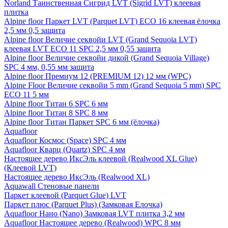
Norland Таинственная Сигрид LVT (Sigrid LVT) клеевая
плитка
Alpine floor Паркет LVT (Parquet LVT) ECO 16 клеевая ёлочка
2,5 мм 0,5 защита
Alpine floor Величие секвойи LVT (Grand Sequoia LVT)
клеевая LVT ECO 11 SPC 2,5 мм 0,55 защита
Alpine floor Величие секвойи дикой (Grand Sequoia Village)
SPC 4 мм, 0,55 мм защита
Alpine floor Премиум 12 (PREMIUM 12) 12 мм (WPC)
Alpine Floor Величие секвойи 5 mm (Grand Sequoia 5 mm) SPC
ECO 11 5 мм
Alpine floor Титан 6 SPC 6 мм
Alpine floor Титан 8 SPC 8 мм
Alpine floor Титан Паркет SPC 6 мм (ёлочка)
Aquafloor
Aquafloor Космос (Space) SPC 4 мм
Aquafloor Кварц (Quartz) SPC 4 мм
Настоящее дерево ИксЭль клеевой (Realwood XL Glue)
(Клеевой LVT)
Настоящее дерево ИксЭль (Realwood XL)
Aquawall Стеновые панели
Паркет клеевой (Parquet Glue) LVT
Паркет плюс (Parquet Plus) (Замковая Елочка)
Aquafloor Нано (Nano) Замковая LVT плитка 3,2 мм
Aquafloor Настоящее дерево (Realwood) WPC 8 мм