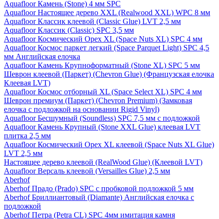
Aquafloor Камень (Stone) 4 мм SPC
Aquafloor Настоящее дерево XXL (Realwood XXL) WPC 8 мм
Aquafloor Классик клеевой (Classic Glue) LVT 2,5 мм
Aquafloor Классик (Classic) SPC 3,5 мм
Aquafloor Космический Орех XL (Space Nuts XL) SPC 4 мм
Aquafloor Космос паркет легкий (Space Parquet Light) SPC 4,5
мм Английская елочка
Aquafloor Камень Крупноформатный (Stone XL) SPC 5 мм
Шеврон клеевой (Паркет) (Chevron Glue) (Французская елочка
Клеевая LVT)
Aquafloor Космос отборный XL (Space Select XL) SPC 4 мм
Шеврон премиум (Паркет) (Chevron Premium) (Замковая
елочка с подложкой на основании Rigid Vinyl)
Aquafloor Бесшумный (Soundless) SPC 7,5 мм с подложкой
Aquafloor Камень Крупный (Stone XXL Glue) клеевая LVT
плитка 2,5 мм
Aquafloor Космический Орех XL клеевой (Space Nuts XL Glue)
LVT 2,5 мм
Настоящее дерево клеевой (RealWood Glue) (Клеевой LVT)
Aquafloor Версаль клеевой (Versailles Glue) 2,5 мм
Aberhof
Aberhof Прадо (Prado) SPC с пробковой подложкой 5 мм
Aberhof Бриллиантовый (Diamante) Английская елочка с
подложкой
Aberhof Петра (Petra CL) SPC 4мм имитация камня