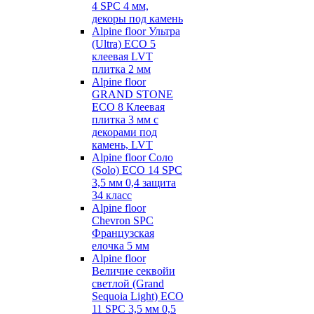
4 SPC 4 мм,
декоры под камень
Alpine floor Ультра
(Ultra) ECO 5
клеевая LVT
плитка 2 мм
Alpine floor
GRAND STONE
ECO 8 Клеевая
плитка 3 мм с
декорами под
камень, LVT
Alpine floor Соло
(Solo) ECO 14 SPC
3,5 мм 0,4 защита
34 класс
Alpine floor
Chevron SPC
Французская
елочка 5 мм
Alpine floor
Величие секвойи
светлой (Grand
Sequoia Light) ECO
11 SPC 3,5 мм 0,5