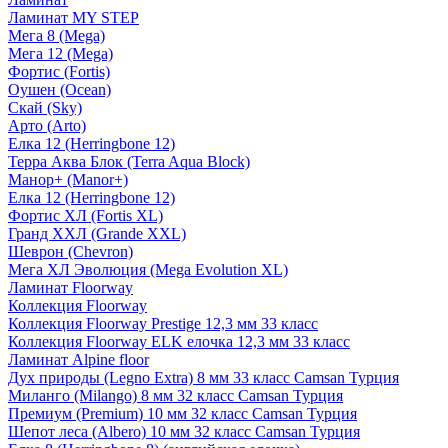
Ламинат MY STEP
Мега 8 (Mega)
Мега 12 (Mega)
Фортис (Fortis)
Оушен (Ocean)
Скай (Sky)
Арто (Arto)
Елка 12 (Herringbone 12)
Терра Аква Блок (Terra Aqua Block)
Манор+ (Manor+)
Елка 12 (Herringbone 12)
Фортис ХЛ (Fortis XL)
Гранд ХХЛ (Grande XXL)
Шеврон (Chevron)
Мега ХЛ Эволюция (Mega Evolution XL)
Ламинат Floorway
Коллекция Floorway
Коллекция Floorway Prestige 12,3 мм 33 класс
Коллекция Floorway ELK елочка 12,3 мм 33 класс
Ламинат Alpine floor
Дух природы (Legno Extra) 8 мм 33 класс Camsan Турция
Миланго (Milango) 8 мм 32 класс Camsan Турция
Премиум (Premium) 10 мм 32 класс Camsan Турция
Шепот леса (Albero) 10 мм 32 класс Camsan Турция