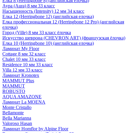
Елка 8 (Herringbone 8) (английская елочка)
Аура (Aura) 8 мм 33 класс
Насыщенность (Intensity) 12 мм 34 класс
Елка 12 (Herringbone 12) (английская елочка)
Елка профессиональная 12 (Herringbone 12 Pro) (английская
елочка)
Город (Ville) 8 мм 33 класс ёлочка
Искусство шеврона (CHEVRON ART) (французская ёлочка)
Елка 10 (Herringbone 10) (английская елочка)
Ламинат My Floor
Cottage 8 мм 32 класс
Chalet 10 мм 33 класс
Residence 10 мм 33 класс
Villa 12 мм 33 класс
Ламинат Kronotex
MAMMUT Plus
MAMMUT
ROBUSTO
AQUA AMAZONE
Ламинат La MOENA
Monte Cristallo
Bellamonte
Bella Marianna
Valoroso Hasan
Ламинат Homflor by Alpine Floor