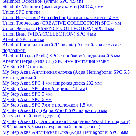
Steinholz Основной (Prime) SPC 4,5 мм
Steinholz Монолит (имитация камня) SPC 4,5 мм
Union SPC плитка
Union Искусство (Art collection) английская елочка 4 мм
Union Творческая (CREATIVE COLLECTION) SPC 4 мм
Union Экстракт (ESSENCE COLLECTION) SPC 4 мм
Union Вида (VIDA COLLECTION) SPC 4 мм
Aberhof SPC плитка
Aberhof Бриллиантовый (Diamante) Английская елочка с
подложкой
Aberhof Прадо (Prado) SPC с пробковой подложкой 5 мм
Aberhof Петра (Petra CL) SPC 4мм имитация камня
My Step SPC плитка
My Step Аква Английская елочка (Aqua Herringbone) SPC 6,5
мм с подложкой
My Step Аква SPC 4 мм (широкая доска 232 мм)
My Step Аква SPC 4мм (ширина 151 мм)
My Step Аква SPC 5 мм
My Step Аква SPC 6 мм
My Step Аква SPC 7мм c подложкой 1,5 мм
My Step Аква Вуд (Aqua Wood) SPC паркет 5,5 мм
(натуральный шпон дерева)
My Step Аква Вуд Английская Елка (Aqua Wood Herringbone)
SPC паркет 5,5 мм (натуральный шпон дерева)
My Step Аква Английская Елка (Aqua Herringbone) SPC 5мм