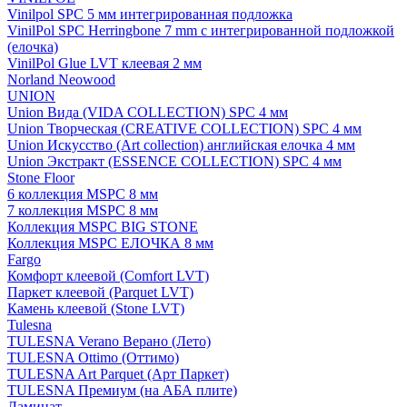
Vinilpol SPC 5 мм интегрированная подложка
VinilPol SPC Herringbone 7 mm с интегрированной подложкой
(елочка)
VinilPol Glue LVT клеевая 2 мм
Norland Neowood
UNION
Union Вида (VIDA COLLECTION) SPC 4 мм
Union Творческая (CREATIVE COLLECTION) SPC 4 мм
Union Искусство (Art collection) английская елочка 4 мм
Union Экстракт (ESSENCE COLLECTION) SPC 4 мм
Stone Floor
6 коллекция MSPC 8 мм
7 коллекция MSPC 8 мм
Коллекция MSPC BIG STONE
Коллекция MSPC ЕЛОЧКА 8 мм
Fargo
Комфорт клеевой (Comfort LVT)
Паркет клеевой (Parquet LVT)
Камень клеевой (Stone LVT)
Tulesna
TULESNA Verano Верано (Лето)
TULESNA Ottimo (Оттимо)
TULESNA Art Parquet (Арт Паркет)
TULESNA Премиум (на АБА плите)
Ламинат