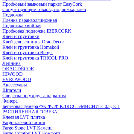
Пробковый замковый паркет EasyCork
Сопутствующие товары, подложка, клей
Подложка
Пленка параизоляционная
Подложка хвойная
Пробковая подложка IBERCORK
Клей и грунтовки
Клей для лепнины Orac Decor
Клей и грунтовка Homakoll
Клей и грунтовка Berger
Клей и грунтовка TRICOL PRO
Лепнина
ORAC DÉCOR
HIWOOD
EVROWOOD
Аксессуары
Шпатели
Средства по уходу за паркетом
Фанера
Березовая фанера ФК ФСФ КЛКСС ЭМИСИИ Е-0.5, Е-1
РАСПИЛЕННАЯ "СВЕЗА"
Клеевая LVT плитка
Fargo клеевой винил
Fargo Stone LVT Камень
Fargo Comfort LVT Комфорт