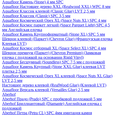
Aquafloor Камень (Stone) 4 мм SPC
Aquafloor Настоящее дерево XXL (Realwood XXL) WPC 8 мм
Aquafloor Классик клеевой (Classic Glue) LVT 2,5 мм
Aquafloor Классик (Classic) SPC 3,5 мм
Aquafloor Космический Орех XL (Space Nuts XL) SPC 4 мм
Aquafloor Космос паркет легкий (Space Parquet Light) SPC 4,5
мм Английская елочка
Aquafloor Камень Крупноформатный (Stone XL) SPC 5 мм
Шеврон клеевой (Паркет) (Chevron Glue) (Французская елочка
Клеевая LVT)
Aquafloor Космос отборный XL (Space Select XL) SPC 4 мм
Шеврон премиум (Паркет) (Chevron Premium) (Замковая
елочка с подложкой на основании Rigid Vinyl)
Aquafloor Бесшумный (Soundless) SPC 7,5 мм с подложкой
Aquafloor Камень Крупный (Stone XXL Glue) клеевая LVT
плитка 2,5 мм
Aquafloor Космический Орех XL клеевой (Space Nuts XL Glue)
LVT 2,5 мм
Настоящее дерево клеевой (RealWood Glue) (Клеевой LVT)
Aquafloor Версаль клеевой (Versailles Glue) 2,5 мм
Aberhof
Aberhof Прадо (Prado) SPC с пробковой подложкой 5 мм
Aberhof Бриллиантовый (Diamante) Английская елочка с
подложкой
Aberhof Петра (Petra CL) SPC 4мм имитация камня