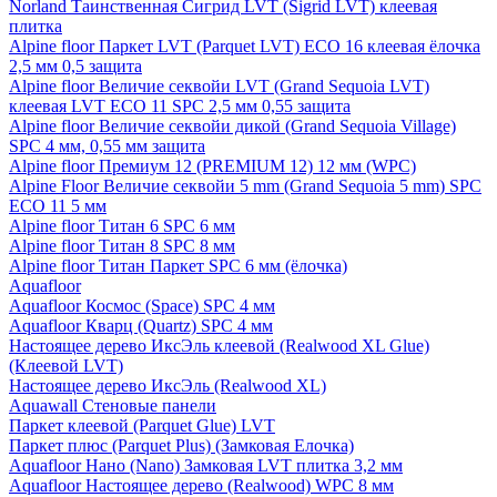
Norland Таинственная Сигрид LVT (Sigrid LVT) клеевая
плитка
Alpine floor Паркет LVT (Parquet LVT) ECO 16 клеевая ёлочка
2,5 мм 0,5 защита
Alpine floor Величие секвойи LVT (Grand Sequoia LVT)
клеевая LVT ECO 11 SPC 2,5 мм 0,55 защита
Alpine floor Величие секвойи дикой (Grand Sequoia Village)
SPC 4 мм, 0,55 мм защита
Alpine floor Премиум 12 (PREMIUM 12) 12 мм (WPC)
Alpine Floor Величие секвойи 5 mm (Grand Sequoia 5 mm) SPC
ECO 11 5 мм
Alpine floor Титан 6 SPC 6 мм
Alpine floor Титан 8 SPC 8 мм
Alpine floor Титан Паркет SPC 6 мм (ёлочка)
Aquafloor
Aquafloor Космос (Space) SPC 4 мм
Aquafloor Кварц (Quartz) SPC 4 мм
Настоящее дерево ИксЭль клеевой (Realwood XL Glue)
(Клеевой LVT)
Настоящее дерево ИксЭль (Realwood XL)
Aquawall Стеновые панели
Паркет клеевой (Parquet Glue) LVT
Паркет плюс (Parquet Plus) (Замковая Елочка)
Aquafloor Нано (Nano) Замковая LVT плитка 3,2 мм
Aquafloor Настоящее дерево (Realwood) WPC 8 мм