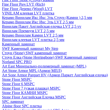
Fine Floor Рич LVT (Rich)
Fine Floor Дерево (Wood) LVT
VINILAM клеевая LVT плитка
Керамо Винилам Икс Икс Эль Стоун (Камни ) 2,5 мм
Керамо Винилам Икс Икс Эль LVT 2,5 мм
Винилам Пакет Английская елочка LVT 2,5 vv
Винилам Премиум LVT 2,5 мм
Керамо Винилам Камни LVT 2,5 мм
Винилам клеевая LVT плитка 2,5 мм
Каменный ламинат
SWF Каменный ламинат My Step
Стоун (Stone) SWF каменный ламинат
Стоун Елка (Stone Herringbone) SWF Каменный ламинат
Norland SPC PRO
Art East Минерально-полимерный ламинат (MPL)
Art Stone Armor MPL (Армор МПЛ)
Art Sone Armor Parquet HV (Армор Паркет Английская елочка)
Stone Floor MSPC
Stone Floor 6 MSPC
Stone Floor 7 (узкая плашка) MSPC
Stone Floor КАМНИ MSPC
Stone Floor Английская Елочка MSPC
SPC ламинат
Alpine floor SPC плитка