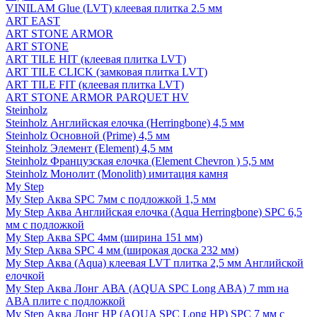
VINILAM Glue (LVT) клеевая плитка 2.5 мм
ART EAST
ART STONE ARMOR
ART STONE
ART TILE HIT (клеевая плитка LVT)
ART TILE CLICK (замковая плитка LVT)
ART TILE FIT (клеевая плитка LVT)
ART STONE ARMOR PARQUET HV
Steinholz
Steinholz Английская елочка (Herringbone) 4,5 мм
Steinholz Основной (Prime) 4,5 мм
Steinholz Элемент (Element) 4,5 мм
Steinholz Французская елочка (Element Chevron ) 5,5 мм
Steinholz Монолит (Monolith) имитация камня
My Step
My Step Аква SPC 7мм c подложкой 1,5 мм
My Step Аква Английская елочка (Aqua Herringbone) SPC 6,5
мм с подложкой
My Step Аква SPC 4мм (ширина 151 мм)
My Step Аква SPC 4 мм (широкая доска 232 мм)
My Step Аква (Aqua) клеевая LVT плитка 2,5 мм Английской
елочкой
My Step Аква Лонг АВА (AQUA SPC Long ABA) 7 mm на
ABA плите с подложкой
My Step Аква Лонг НР (AQUA SPC Long HP) SPC 7 мм с