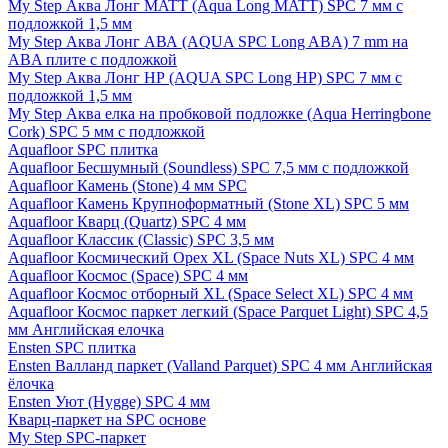
My Step Аква Лонг MATT (Aqua Long MATT) SPC 7 мм с
подложкой 1,5 мм
My Step Аква Лонг АВА (AQUA SPC Long ABA) 7 mm на
ABA плите с подложкой
My Step Аква Лонг НР (AQUA SPC Long HP) SPC 7 мм с
подложкой 1,5 мм
My Step Аква елка на пробковой подложке (Aqua Herringbone
Cork) SPC 5 мм с подложкой
Aquafloor SPC плитка
Aquafloor Бесшумный (Soundless) SPC 7,5 мм с подложкой
Aquafloor Камень (Stone) 4 мм SPC
Aquafloor Камень Крупноформатный (Stone XL) SPC 5 мм
Aquafloor Кварц (Quartz) SPC 4 мм
Aquafloor Классик (Classic) SPC 3,5 мм
Aquafloor Космический Орех XL (Space Nuts XL) SPC 4 мм
Aquafloor Космос (Space) SPC 4 мм
Aquafloor Космос отборный XL (Space Select XL) SPC 4 мм
Aquafloor Космос паркет легкий (Space Parquet Light) SPC 4,5
мм Английская елочка
Ensten SPC плитка
Ensten Валланд паркет (Valland Parquet) SPC 4 мм Английская
ёлочка
Ensten Уют (Hygge) SPC 4 мм
Кварц-паркет на SPC основе
My Step SPC-паркет