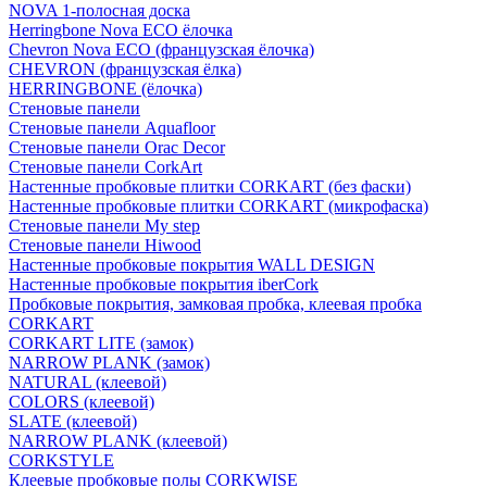
NOVA 1-полосная доска
Herringbone Nova ECO ёлочка
Chevron Nova ECO (французская ёлочка)
CHEVRON (французская ёлка)
HERRINGBONE (ёлочка)
Стеновые панели
Стеновые панели Aquafloor
Стеновые панели Orac Decor
Стеновые панели CorkArt
Настенные пробковые плитки CORKART (без фаски)
Настенные пробковые плитки CORKART (микрофаска)
Стеновые панели My step
Стеновые панели Hiwood
Настенные пробковые покрытия WALL DESIGN
Настенные пробковые покрытия iberCork
Пробковые покрытия, замковая пробка, клеевая пробка
CORKART
CORKART LITE (замок)
NARROW PLANK (замок)
NATURAL (клеевой)
COLORS (клеевой)
SLATE (клеевой)
NARROW PLANK (клеевой)
CORKSTYLE
Клеевые пробковые полы CORKWISE