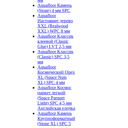
мм
Aquafloor Камень
(Stone) 4 мм SPC
Aquafloor
Настоящее дерево
XXL (Realwood
XXL) WPC 8 мм
Aquafloor Классик
клеевой (Classic
Glue) LVT 2,5 мм
Aquafloor Классик
(Classic) SPC 3,5
мм
Aquafloor
Космический Орех
XL (Space Nuts
XL) SPC 4 мм
Aquafloor Космос
паркет легкий
(Space Parquet
Light) SPC 4,5 мм
Английская елочка
Aquafloor Камень
Крупноформатный
(Stone XL) SPC 5