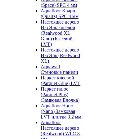
(Space) SPC 4 мм
Aquafloor Кварц
(Quartz) SPC 4 мм
Настоящее дерево
ИксЭль клеевой
(Realwood XL
Glue) (Клеевой
LVT)
Настоящее дерево
ИксЭль (Realwood
XL)
Aquawall
Стеновые панели
Паркет клеевой
(Parquet Glue) LVT
Паркет плюс
(Parquet Plus)
(Замковая Елочка)
Aquafloor Нано
(Nano) Замковая
LVT плитка 3,2 мм
Aquafloor
Настоящее дерево
(Realwood) WPC 8