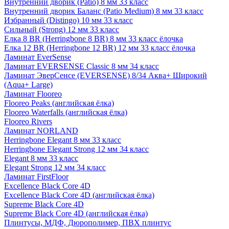
Внутренний дворик (Patio) 8 мм 33 класс
Внутренний дворик Баланс (Patio Medium) 8 мм 33 класс
Избранный (Distingo) 10 мм 33 класс
Сильный (Strong) 12 мм 33 класс
Елка 8 BR (Herringbone 8 BR) 8 мм 33 класс ёлочка
Елка 12 BR (Herringbone 12 BR) 12 мм 33 класс ёлочка
Ламинат EverSense
Ламинат EVERSENSE Classic 8 мм 34 класс
Ламинат ЭверСенсе (EVERSENSE) 8/34 Аква+ Широкий
(Aqua+ Large)
Ламинат Flooreo
Flooreo Peaks (английская ёлка)
Flooreo Waterfalls (английская ёлка)
Flooreo Rivers
Ламинат NORLAND
Herringbone Elegant 8 мм 33 класс
Herringbone Elegant Strong 12 мм 34 класс
Elegant 8 мм 33 класс
Elegant Strong 12 мм 34 класс
Ламинат FirstFloor
Excellence Black Core 4D
Excellence Black Core 4D (английская ёлка)
Supreme Black Core 4D
Supreme Black Core 4D (английская ёлка)
Плинтусы, МДФ, Дюрополимер, ПВХ плинтус