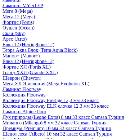
Ламинат MY STEP
Мега 8 (Mega)
Мега 12 (Mega)
Фортис (Fortis)
Оушен (Ocean)
Скай (Sky)
Арто (Arto)
Елка 12 (Herringbone 12)
Терра Аква Блок (Terra Aqua Block)
Манор+ (Manor+)
Елка 12 (Herringbone 12)
Фортис ХЛ (Fortis XL)
Гранд ХХЛ (Grande XXL)
Шеврон (Chevron)
Мега ХЛ Эволюция (Mega Evolution XL)
Ламинат Floorway
Коллекция Floorway
Коллекция Floorway Prestige 12,3 мм 33 класс
Коллекция Floorway ELK елочка 12,3 мм 33 класс
Ламинат Alpine floor
Дух природы (Legno Extra) 8 мм 33 класс Camsan Турция
Миланго (Milango) 8 мм 32 класс Camsan Турция
Премиум (Premium) 10 мм 32 класс Camsan Турция
Шепот леса (Albero) 10 мм 32 класс Camsan Турция