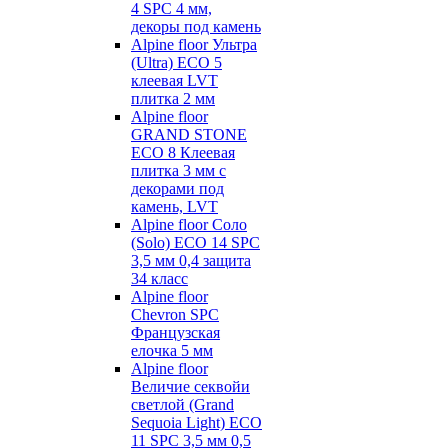
4 SPC 4 мм,
декоры под камень
Alpine floor Ультра
(Ultra) ECO 5
клеевая LVT
плитка 2 мм
Alpine floor
GRAND STONE
ECO 8 Клеевая
плитка 3 мм с
декорами под
камень, LVT
Alpine floor Соло
(Solo) ECO 14 SPC
3,5 мм 0,4 защита
34 класс
Alpine floor
Chevron SPC
Французская
елочка 5 мм
Alpine floor
Величие секвойи
светлой (Grand
Sequoia Light) ECO
11 SPC 3,5 мм 0,5