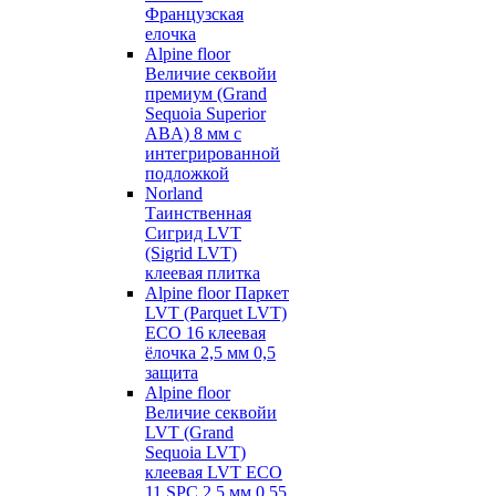
Французская
елочка
Alpine floor
Величие секвойи
премиум (Grand
Sequoia Superior
ABA) 8 мм с
интегрированной
подложкой
Norland
Таинственная
Сигрид LVT
(Sigrid LVT)
клеевая плитка
Alpine floor Паркет
LVT (Parquet LVT)
ECO 16 клеевая
ёлочка 2,5 мм 0,5
защита
Alpine floor
Величие секвойи
LVT (Grand
Sequoia LVT)
клеевая LVT ECO
11 SPC 2,5 мм 0,55