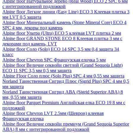
Alpine floor Натуральное дерево (Real Wood) ECO 2 SPC 6 мм
с интегрированной подложкой
Alpine floor Легкие линии (Easy Line) ECO 3 Клеевая плитка 3
мм LVT 0,5 защита
Alpine floor Минеральный камень (Stone Mineral Core) ECO 4
SPC 4 мм, декоры под камень
Alpine floor Ультра (Ultra) ECO 5 клеевая LVT плитка 2 мм
Alpine floor GRAND STONE ECO 8 Клеевая плитка 3 мм с
декорами под камень, LVT
Alpine floor Соло (Solo) ECO 14 SPC 3,5 мм 0,4 защита 34
класс
Alpine floor Chevron SPC Французская елочка 5 мм
Alpine floor Величие секвойи светлой (Grand Sequoia Light)
ECO 11 SPC 3,5 мм 0,5 мм защита
Alpine Floor Соло плюс (Solo Plus) SPC 4 мм 0,55 мм защита
Norland Таинственная Сигрид Плюс (Sigrid Plus) SPC 4 мм 0,5
мм защита
Norland Таинственная Сигрид АВА (Sigrid Superior ABA) 8
мм, 0,55 мм защита
Alpine floor Parquet Premium Английская елка ECO 19 8 мм с
подложкой
Alpine floor Chevron LVT 2.5мм (Шеврон) клеевая
Французская елочка
Alpine floor Величие секвойи премиум (Grand Sequoia Superior
ABA) 8 мм с интегрированной подложкой