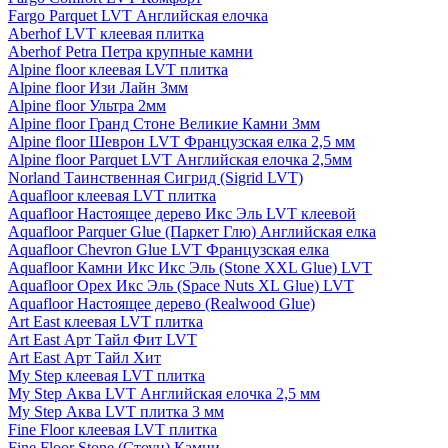
Fargo Parquet LVT Английская елочка
Aberhof LVT клеевая плитка
Aberhof Petra Петра крупные камни
Alpine floor клеевая LVT плитка
Alpine floor Изи Лайн 3мм
Alpine floor Ультра 2мм
Alpine floor Гранд Стоне Великие Камни 3мм
Alpine floor Шеврон LVT Французская елка 2,5 мм
Alpine floor Parquet LVT Английская елочка 2,5мм
Norland Таинственная Сигрид (Sigrid LVT)
Aquafloor клеевая LVT плитка
Aquafloor Настоящее дерево Икс Эль LVT клеевой
Aquafloor Parquer Glue (Паркет Глю) Английская елка
Aquafloor Chevron Glue LVT Французская елка
Aquafloor Камни Икс Икс Эль (Stone XXL Glue) LVT
Aquafloor Орех Икс Эль (Space Nuts XL Glue) LVT
Aquafloor Настоящее дерево (Realwood Glue)
Art East клеевая LVT плитка
Art East Арт Тайл Фит LVT
Art East Арт Тайл Хит
My Step клеевая LVT плитка
My Step Аква LVT Английская елочка 2,5 мм
My Step Аква LVT плитка 3 мм
Fine Floor клеевая LVT плитка
Fine Floor Stone (Стоун) Камни