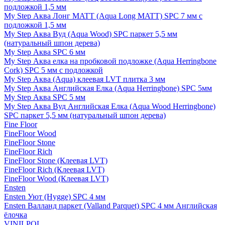
подложкой 1,5 мм
My Step Аква Лонг MATT (Aqua Long MATT) SPC 7 мм с
подложкой 1,5 мм
My Step Аква Вуд (Aqua Wood) SPC паркет 5,5 мм
(натуральный шпон дерева)
My Step Аква SPC 6 мм
My Step Аква елка на пробковой подложке (Aqua Herringbone
Cork) SPC 5 мм с подложкой
My Step Аква (Aqua) клеевая LVT плитка 3 мм
My Step Аква Английская Елка (Aqua Herringbone) SPC 5мм
My Step Аква SPC 5 мм
My Step Аква Вуд Английская Елка (Aqua Wood Herringbone)
SPC паркет 5,5 мм (натуральный шпон дерева)
Fine Floor
FineFloor Wood
FineFloor Stone
FineFloor Rich
FineFloor Stone (Клеевая LVT)
FineFloor Rich (Клеевая LVT)
FineFloor Wood (Клеевая LVT)
Ensten
Ensten Уют (Hygge) SPC 4 мм
Ensten Валланд паркет (Valland Parquet) SPC 4 мм Английская
ёлочка
VINILPOL