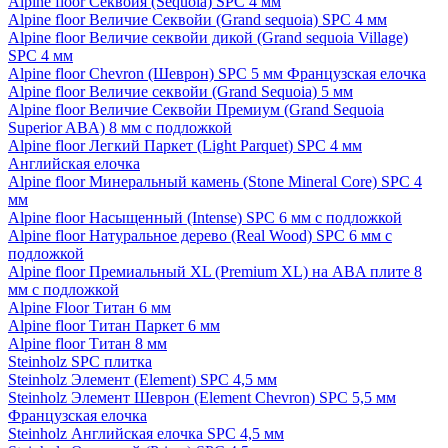
Alpine floor Секвойя (Sequoia) SPC 4 мм
Alpine floor Величие Секвойи (Grand sequoia) SPC 4 мм
Alpine floor Величие секвойи дикой (Grand sequoia Village)
SPC 4 мм
Alpine floor Chevron (Шеврон) SPC 5 мм Французская елочка
Alpine floor Величие секвойи (Grand Sequoia) 5 мм
Alpine floor Величие Секвойи Премиум (Grand Sequoia
Superior ABA) 8 мм с подложкой
Alpine floor Легкий Паркет (Light Parquet) SPC 4 мм
Английская елочка
Alpine floor Минеральный камень (Stone Mineral Core) SPC 4
мм
Alpine floor Насыщенный (Intense) SPC 6 мм с подложкой
Alpine floor Натуральное дерево (Real Wood) SPC 6 мм с
подложкой
Alpine floor Премиальный XL (Premium XL) на ABA плите 8
мм с подложкой
Alpine Floor Титан 6 мм
Alpine floor Титан Паркет 6 мм
Alpine floor Титан 8 мм
Steinholz SPC плитка
Steinholz Элемент (Element) SPC 4,5 мм
Steinholz Элемент Шеврон (Element Chevron) SPC 5,5 мм
Французская елочка
Steinholz Английская елочка SPC 4,5 мм