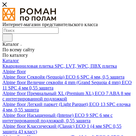
Интернет-магазин представительского класса
Каталог
По всему сайту
По каталогу
Каталог
Кварцвиниловая плитка SPC, LVT, WPC, ПВХ плитка
Alpine floor
Alpine floor Секвойя (Sequoia) ECO 6 SPC 4 мм, 0,5 защита
Alpine floor Величие секвойи 4 mm (Grand Sequoia 4 mm) ECO
11 SPC 4 мм 0,55 защита
Alpine floor Премиальный XL (Premium XL) ECO 7 ABA 8 мм
с интегрированной подложкой
Alpine floor Легкий паркет (Light Parquet) ECO 13 SPC елочка
4 мм, 0,55 защита
Alpine floor Насыщенный (Intense) ECO 9 SPC 6 мм с
интегрированной подложкой, 0,55 защита
Alpine floor Классический (Classic) ECO 1 (4 мм SPC 0,55
защита 43 класс)