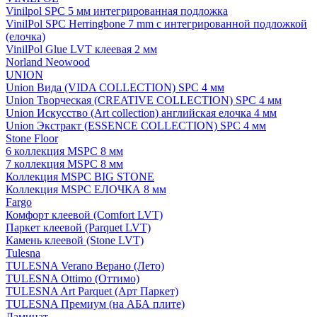
Vinilpol SPC 5 мм интегрированная подложка
VinilPol SPC Herringbone 7 mm с интегрированной подложкой
(елочка)
VinilPol Glue LVT клеевая 2 мм
Norland Neowood
UNION
Union Вида (VIDA COLLECTION) SPC 4 мм
Union Творческая (CREATIVE COLLECTION) SPC 4 мм
Union Искусство (Art collection) английская елочка 4 мм
Union Экстракт (ESSENCE COLLECTION) SPC 4 мм
Stone Floor
6 коллекция MSPC 8 мм
7 коллекция MSPC 8 мм
Коллекция MSPC BIG STONE
Коллекция MSPC ЕЛОЧКА 8 мм
Fargo
Комфорт клеевой (Comfort LVT)
Паркет клеевой (Parquet LVT)
Камень клеевой (Stone LVT)
Tulesna
TULESNA Verano Верано (Лето)
TULESNA Ottimo (Оттимо)
TULESNA Art Parquet (Арт Паркет)
TULESNA Премиум (на АБА плите)
Ламинат