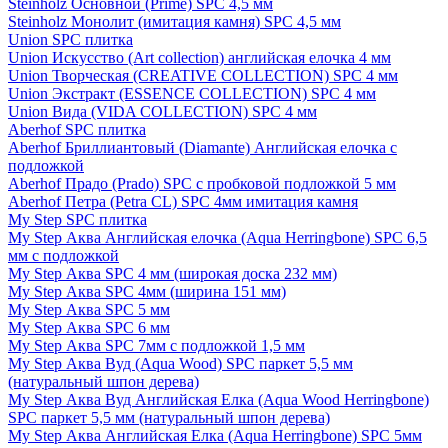
Steinholz Основной (Prime) SPC 4,5 мм
Steinholz Монолит (имитация камня) SPC 4,5 мм
Union SPC плитка
Union Искусство (Art collection) английская елочка 4 мм
Union Творческая (CREATIVE COLLECTION) SPC 4 мм
Union Экстракт (ESSENCE COLLECTION) SPC 4 мм
Union Вида (VIDA COLLECTION) SPC 4 мм
Aberhof SPC плитка
Aberhof Бриллиантовый (Diamante) Английская елочка с
подложкой
Aberhof Прадо (Prado) SPC с пробковой подложкой 5 мм
Aberhof Петра (Petra CL) SPC 4мм имитация камня
My Step SPC плитка
My Step Аква Английская елочка (Aqua Herringbone) SPC 6,5
мм с подложкой
My Step Аква SPC 4 мм (широкая доска 232 мм)
My Step Аква SPC 4мм (ширина 151 мм)
My Step Аква SPC 5 мм
My Step Аква SPC 6 мм
My Step Аква SPC 7мм c подложкой 1,5 мм
My Step Аква Вуд (Aqua Wood) SPC паркет 5,5 мм
(натуральный шпон дерева)
My Step Аква Вуд Английская Елка (Aqua Wood Herringbone)
SPC паркет 5,5 мм (натуральный шпон дерева)
My Step Аква Английская Елка (Aqua Herringbone) SPC 5мм