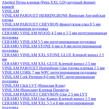
Aberhof Петра клеевая (Petra XXL GD) крупный формат
камней
VINILAM
VINILAM PARQUET HERRINGBONE Винилам Английская
елочка
VINILAM PARQUET CHEVRON французская елка 8,5 мм
интегрированная подложка
CERAMO VINILAM WOOD 4,5 мм и 5,5 мм интегрированная
подложка
CERAMO VINILAM 5,5 мм интегрированная подложка
CERAMO VINILAM STONE 6 мм и 8 мм интегрированная
подложка
CERAMO VINILAM XXL STONE GLUE Клеевой винил 2,5
мм
CERAMO VINILAM XXL GLUE Клеевой винил 2,5 мм
VINILAM PARQUET Herringbone Glue ёлочка клеевая 2,5 мм
VINILAM CORK 7 мм WPC интегрированная подложка
VINILAM Cork Premium 8,0 mm WPC интегрированная
подложка
VINILAM Click LVT (Винилам Клик)
VINILAM (Винилам) Клеевая Премиум
VINILAM PARQUET CHEVRON Glue 2,5 мм LVT
CERAMO VINILAM Glue Камни Клеевой винил 2,5 мм
CERAMO VINILAM XXL 5,5 и 8 мм интегрированная
подложка