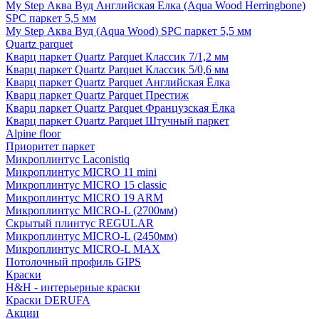
My Step Аква Вуд Английская Елка (Aqua Wood Herringbone)
SPC паркет 5,5 мм
My Step Аква Вуд (Aqua Wood) SPC паркет 5,5 мм
Quartz parquet
Кварц паркет Quartz Parquet Классик 7/1,2 мм
Кварц паркет Quartz Parquet Классик 5/0,6 мм
Кварц паркет Quartz Parquet Английская Ёлка
Кварц паркет Quartz Parquet Престиж
Кварц паркет Quartz Parquet Французская Ёлка
Кварц паркет Quartz Parquet Штучный паркет
Alpine floor
Приоритет паркет
Микроплинтус Laconistiq
Микроплинтус MICRO 11 mini
Микроплинтус MICRO 15 classic
Микроплинтус MICRO 19 ARM
Микроплинтус MICRO-L (2700мм)
Скрытый плинтус REGULAR
Микроплинтус MICRO-L (2450мм)
Микроплинтус MICRO-L MAX
Потолочный профиль GIPS
Краски
H&H - интерьерные краски
Краски DERUFA
Акции