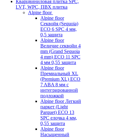
Кварцвиниловая плитка SPC,
LVT, WPC, ПВХ плитка
Alpine floor
Alpine floor
Секвойя (Sequoia)
ECO 6 SPC 4 мм,
0,5 защита
Alpine floor
Величие секвойи 4
mm (Grand Sequoia
4 mm) ECO 11 SPC
4 мм 0,55 защита
Alpine floor
Премиальный XL
(Premium XL) ECO
7 ABA 8 мм с
интегрированной
подложкой
Alpine floor Легкий
паркет (Light
Parquet) ECO 13
SPC елочка 4 мм,
0,55 защита
Alpine floor
Насыщенный