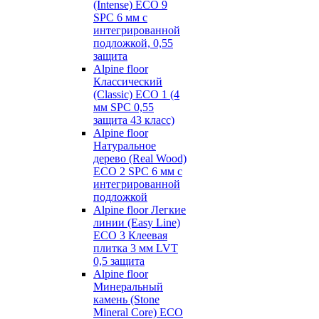
(Intense) ECO 9
SPC 6 мм с
интегрированной
подложкой, 0,55
защита
Alpine floor
Классический
(Classic) ECO 1 (4
мм SPC 0,55
защита 43 класс)
Alpine floor
Натуральное
дерево (Real Wood)
ECO 2 SPC 6 мм с
интегрированной
подложкой
Alpine floor Легкие
линии (Easy Line)
ECO 3 Клеевая
плитка 3 мм LVT
0,5 защита
Alpine floor
Минеральный
камень (Stone
Mineral Core) ECO