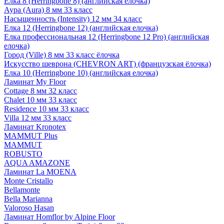
Елка 8 (Herringbone 8) (английская елочка)
Аура (Aura) 8 мм 33 класс
Насыщенность (Intensity) 12 мм 34 класс
Елка 12 (Herringbone 12) (английская елочка)
Елка профессиональная 12 (Herringbone 12 Pro) (английская
елочка)
Город (Ville) 8 мм 33 класс ёлочка
Искусство шеврона (CHEVRON ART) (французская ёлочка)
Елка 10 (Herringbone 10) (английская елочка)
Ламинат My Floor
Cottage 8 мм 32 класс
Chalet 10 мм 33 класс
Residence 10 мм 33 класс
Villa 12 мм 33 класс
Ламинат Kronotex
MAMMUT Plus
MAMMUT
ROBUSTO
AQUA AMAZONE
Ламинат La MOENA
Monte Cristallo
Bellamonte
Bella Marianna
Valoroso Hasan
Ламинат Homflor by Alpine Floor