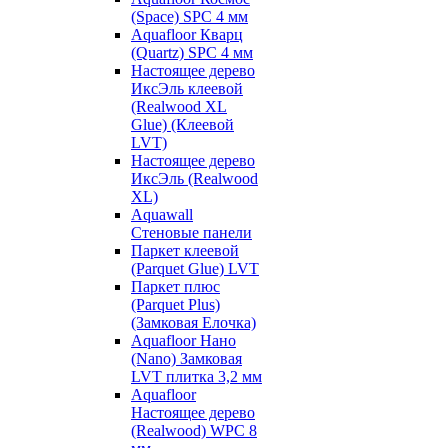
(Space) SPC 4 мм
Aquafloor Кварц
(Quartz) SPC 4 мм
Настоящее дерево
ИксЭль клеевой
(Realwood XL
Glue) (Клеевой
LVT)
Настоящее дерево
ИксЭль (Realwood
XL)
Aquawall
Стеновые панели
Паркет клеевой
(Parquet Glue) LVT
Паркет плюс
(Parquet Plus)
(Замковая Елочка)
Aquafloor Нано
(Nano) Замковая
LVT плитка 3,2 мм
Aquafloor
Настоящее дерево
(Realwood) WPC 8