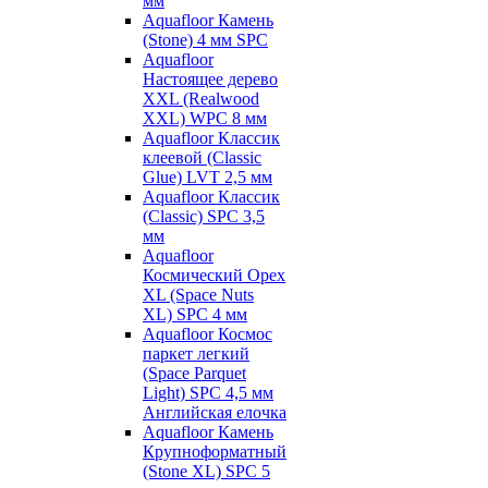
мм
Aquafloor Камень
(Stone) 4 мм SPC
Aquafloor
Настоящее дерево
XXL (Realwood
XXL) WPC 8 мм
Aquafloor Классик
клеевой (Classic
Glue) LVT 2,5 мм
Aquafloor Классик
(Classic) SPC 3,5
мм
Aquafloor
Космический Орех
XL (Space Nuts
XL) SPC 4 мм
Aquafloor Космос
паркет легкий
(Space Parquet
Light) SPC 4,5 мм
Английская елочка
Aquafloor Камень
Крупноформатный
(Stone XL) SPC 5