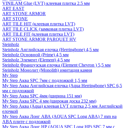
VINILAM Glue (LVT) клеевая плитка 2.5 мм
ART EAST
ART STONE ARMOR
ART STONE
ART TILE HIT (клеевая плитка LVT)
ART TILE CLICK (замковая плитка LVT)
ART TILE FIT (клеевая плитка LVT)
ART STONE ARMOR PARQUET HV
Steinholz
Steinholz Английская елочка (Herringbone) 4,5 мм
Steinholz Основной (Prime) 4,5 мм
Steinholz Элемент (Element) 4,5 мм
Steinholz Французская елочка (Element Chevron ) 5,5 мм
Steinholz Монолит (Monolith) имитация камня
My Step
My Step Аква SPC 7мм c подложкой 1,5 мм
My Step Аква Английская елочка (Aqua Herringbone) SPC 6,5
мм с подложкой
My Step Аква SPC 4мм (ширина 151 мм)
My Step Аква SPC 4 мм (широкая доска 232 мм)
My Step Аква (Aqua) клеевая LVT плитка 2,5 мм Английской
елочкой
My Step Аква Лонг АВА (AQUA SPC Long ABA) 7 mm на
ABA плите с подложкой
My Step Аква Лонг НР (AQUA SPC Long HP) SPC 7 мм с