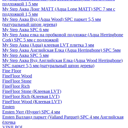
подложкой 1,5 мм
My Step Аква Лонг MATT (Aqua Long MATT) SPC 7 мм с
подложкой 1,5 мм
My Step Аква Вуд (Aqua Wood) SPC паркет 5,5 мм
(натуральный шпон дерева)
My Step Аква SPC 6 мм
My Step Аква елка на пробковой подложке (Aqua Herringbone
Cork) SPC 5 мм с подложкой
My Step Аква (Aqua) клеевая LVT плитка 3 мм
My Step Аква Английская Елка (Aqua Herringbone) SPC 5мм
My Step Аква SPC 5 мм
My Step Аква Вуд Английская Елка (Aqua Wood Herringbone)
SPC паркет 5,5 мм (натуральный шпон дерева)
Fine Floor
FineFloor Wood
FineFloor Stone
FineFloor Rich
FineFloor Stone (Клеевая LVT)
FineFloor Rich (Клеевая LVT)
FineFloor Wood (Клеевая LVT)
Ensten
Ensten Уют (Hygge) SPC 4 мм
Ensten Валланд паркет (Valland Parquet) SPC 4 мм Английская
ёлочка
VINILPOL