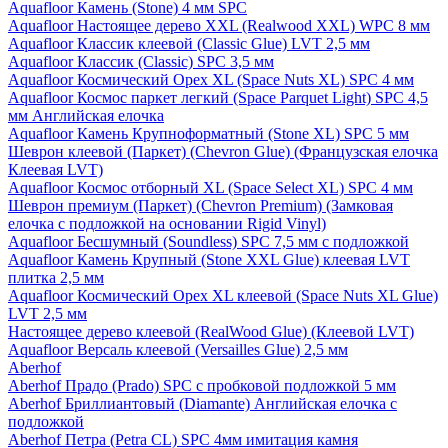
Aquafloor Камень (Stone) 4 мм SPC
Aquafloor Настоящее дерево XXL (Realwood XXL) WPC 8 мм
Aquafloor Классик клеевой (Classic Glue) LVT 2,5 мм
Aquafloor Классик (Classic) SPC 3,5 мм
Aquafloor Космический Орех XL (Space Nuts XL) SPC 4 мм
Aquafloor Космос паркет легкий (Space Parquet Light) SPC 4,5
мм Английская елочка
Aquafloor Камень Крупноформатный (Stone XL) SPC 5 мм
Шеврон клеевой (Паркет) (Chevron Glue) (Французская елочка
Клеевая LVT)
Aquafloor Космос отборный XL (Space Select XL) SPC 4 мм
Шеврон премиум (Паркет) (Chevron Premium) (Замковая
елочка с подложкой на основании Rigid Vinyl)
Aquafloor Бесшумный (Soundless) SPC 7,5 мм с подложкой
Aquafloor Камень Крупный (Stone XXL Glue) клеевая LVT
плитка 2,5 мм
Aquafloor Космический Орех XL клеевой (Space Nuts XL Glue)
LVT 2,5 мм
Настоящее дерево клеевой (RealWood Glue) (Клеевой LVT)
Aquafloor Версаль клеевой (Versailles Glue) 2,5 мм
Aberhof
Aberhof Прадо (Prado) SPC с пробковой подложкой 5 мм
Aberhof Бриллиантовый (Diamante) Английская елочка с
подложкой
Aberhof Петра (Petra CL) SPC 4мм имитация камня