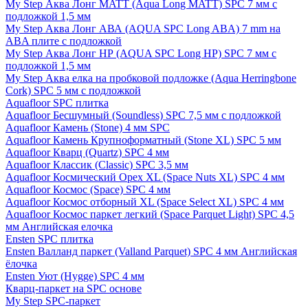
My Step Аква Лонг MATT (Aqua Long MATT) SPC 7 мм с
подложкой 1,5 мм
My Step Аква Лонг АВА (AQUA SPC Long ABA) 7 mm на
ABA плите с подложкой
My Step Аква Лонг НР (AQUA SPC Long HP) SPC 7 мм с
подложкой 1,5 мм
My Step Аква елка на пробковой подложке (Aqua Herringbone
Cork) SPC 5 мм с подложкой
Aquafloor SPC плитка
Aquafloor Бесшумный (Soundless) SPC 7,5 мм с подложкой
Aquafloor Камень (Stone) 4 мм SPC
Aquafloor Камень Крупноформатный (Stone XL) SPC 5 мм
Aquafloor Кварц (Quartz) SPC 4 мм
Aquafloor Классик (Classic) SPC 3,5 мм
Aquafloor Космический Орех XL (Space Nuts XL) SPC 4 мм
Aquafloor Космос (Space) SPC 4 мм
Aquafloor Космос отборный XL (Space Select XL) SPC 4 мм
Aquafloor Космос паркет легкий (Space Parquet Light) SPC 4,5
мм Английская елочка
Ensten SPC плитка
Ensten Валланд паркет (Valland Parquet) SPC 4 мм Английская
ёлочка
Ensten Уют (Hygge) SPC 4 мм
Кварц-паркет на SPC основе
My Step SPC-паркет