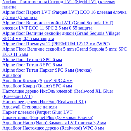
Norland Таинственная Сигрид LVT (Sigrid LVT) клеевая
плитка
Alpine floor Паркет LVT (Parquet LVT) ECO 16 клеевая ёлочка
2,5 мм 0,5 защита
Alpine floor Величие секвойи LVT (Grand Sequoia LVT)
клеевая LVT ECO 11 SPC 2,5 мм 0,55 защита
Alpine floor Величие секвойи дикой (Grand Sequoia Village)
SPC 4 мм, 0,55 мм защита
Alpine floor Премиум 12 (PREMIUM 12) 12 мм (WPC)
Alpine Floor Величие секвойи 5 mm (Grand Sequoia 5 mm) SPC
ECO 11 5 мм
Alpine floor Титан 6 SPC 6 мм
Alpine floor Титан 8 SPC 8 мм
Alpine floor Титан Паркет SPC 6 мм (ёлочка)
Aquafloor
Aquafloor Космос (Space) SPC 4 мм
Aquafloor Кварц (Quartz) SPC 4 мм
Настоящее дерево ИксЭль клеевой (Realwood XL Glue)
(Клеевой LVT)
Настоящее дерево ИксЭль (Realwood XL)
Aquawall Стеновые панели
Паркет клеевой (Parquet Glue) LVT
Паркет плюс (Parquet Plus) (Замковая Елочка)
Aquafloor Нано (Nano) Замковая LVT плитка 3,2 мм
Aquafloor Настоящее дерево (Realwood) WPC 8 мм