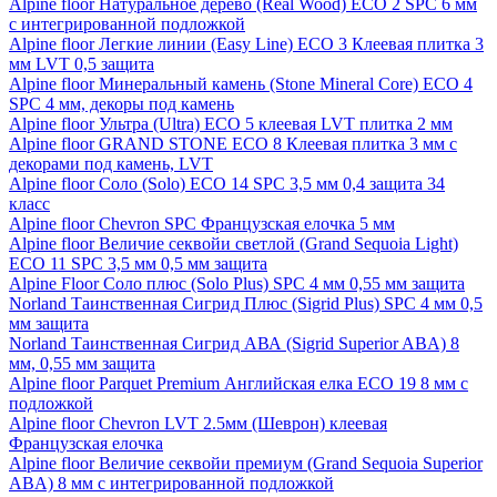
Alpine floor Натуральное дерево (Real Wood) ECO 2 SPC 6 мм
с интегрированной подложкой
Alpine floor Легкие линии (Easy Line) ECO 3 Клеевая плитка 3
мм LVT 0,5 защита
Alpine floor Минеральный камень (Stone Mineral Core) ECO 4
SPC 4 мм, декоры под камень
Alpine floor Ультра (Ultra) ECO 5 клеевая LVT плитка 2 мм
Alpine floor GRAND STONE ECO 8 Клеевая плитка 3 мм с
декорами под камень, LVT
Alpine floor Соло (Solo) ECO 14 SPC 3,5 мм 0,4 защита 34
класс
Alpine floor Chevron SPC Французская елочка 5 мм
Alpine floor Величие секвойи светлой (Grand Sequoia Light)
ECO 11 SPC 3,5 мм 0,5 мм защита
Alpine Floor Соло плюс (Solo Plus) SPC 4 мм 0,55 мм защита
Norland Таинственная Сигрид Плюс (Sigrid Plus) SPC 4 мм 0,5
мм защита
Norland Таинственная Сигрид АВА (Sigrid Superior ABA) 8
мм, 0,55 мм защита
Alpine floor Parquet Premium Английская елка ECO 19 8 мм с
подложкой
Alpine floor Chevron LVT 2.5мм (Шеврон) клеевая
Французская елочка
Alpine floor Величие секвойи премиум (Grand Sequoia Superior
ABA) 8 мм с интегрированной подложкой