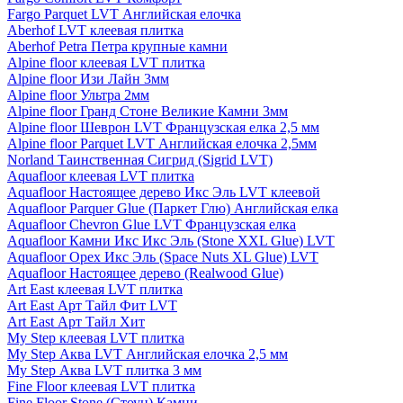
Fargo Parquet LVT Английская елочка
Aberhof LVT клеевая плитка
Aberhof Petra Петра крупные камни
Alpine floor клеевая LVT плитка
Alpine floor Изи Лайн 3мм
Alpine floor Ультра 2мм
Alpine floor Гранд Стоне Великие Камни 3мм
Alpine floor Шеврон LVT Французская елка 2,5 мм
Alpine floor Parquet LVT Английская елочка 2,5мм
Norland Таинственная Сигрид (Sigrid LVT)
Aquafloor клеевая LVT плитка
Aquafloor Настоящее дерево Икс Эль LVT клеевой
Aquafloor Parquer Glue (Паркет Глю) Английская елка
Aquafloor Chevron Glue LVT Французская елка
Aquafloor Камни Икс Икс Эль (Stone XXL Glue) LVT
Aquafloor Орех Икс Эль (Space Nuts XL Glue) LVT
Aquafloor Настоящее дерево (Realwood Glue)
Art East клеевая LVT плитка
Art East Арт Тайл Фит LVT
Art East Арт Тайл Хит
My Step клеевая LVT плитка
My Step Аква LVT Английская елочка 2,5 мм
My Step Аква LVT плитка 3 мм
Fine Floor клеевая LVT плитка
Fine Floor Stone (Стоун) Камни