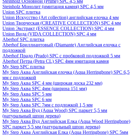
Steinholz Основной (Prime) SPC 4,5 мм
Steinholz Монолит (имитация камня) SPC 4,5 мм
Union SPC плитка
Union Искусство (Art collection) английская елочка 4 мм
Union Творческая (CREATIVE COLLECTION) SPC 4 мм
Union Экстракт (ESSENCE COLLECTION) SPC 4 мм
Union Вида (VIDA COLLECTION) SPC 4 мм
Aberhof SPC плитка
Aberhof Бриллиантовый (Diamante) Английская елочка с
подложкой
Aberhof Прадо (Prado) SPC с пробковой подложкой 5 мм
Aberhof Петра (Petra CL) SPC 4мм имитация камня
My Step SPC плитка
My Step Аква Английская елочка (Aqua Herringbone) SPC 6,5
мм с подложкой
My Step Аква SPC 4 мм (широкая доска 232 мм)
My Step Аква SPC 4мм (ширина 151 мм)
My Step Аква SPC 5 мм
My Step Аква SPC 6 мм
My Step Аква SPC 7мм c подложкой 1,5 мм
My Step Аква Вуд (Aqua Wood) SPC паркет 5,5 мм
(натуральный шпон дерева)
My Step Аква Вуд Английская Елка (Aqua Wood Herringbone)
SPC паркет 5,5 мм (натуральный шпон дерева)
My Step Аква Английская Елка (Aqua Herringbone) SPC 5мм