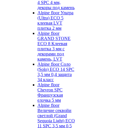
4 SPC 4 мм,
декоры под камень
Alpine floor Ультра
(Ultra) ECO 5
клеевая LVT
плитка 2 мм
Alpine floor
GRAND STONE
ECO 8 Клеевая
плитка 3 мм с
декорами под
камень, LVT
Alpine floor Соло
(Solo) ECO 14 SPC
3,5 мм 0,4 защита
34 класс
Alpine floor
Chevron SPC
Французская
елочка 5 мм
Alpine floor
Величие секвойи
светлой (Grand
Sequoia Light) ECO
11 SPC 3,5 мм 0,5