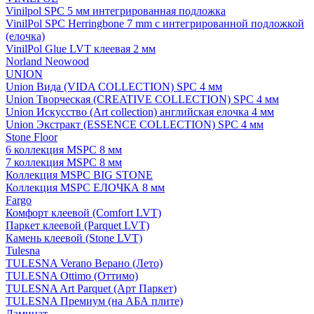
Vinilpol SPC 5 мм интегрированная подложка
VinilPol SPC Herringbone 7 mm с интегрированной подложкой
(елочка)
VinilPol Glue LVT клеевая 2 мм
Norland Neowood
UNION
Union Вида (VIDA COLLECTION) SPC 4 мм
Union Творческая (CREATIVE COLLECTION) SPC 4 мм
Union Искусство (Art collection) английская елочка 4 мм
Union Экстракт (ESSENCE COLLECTION) SPC 4 мм
Stone Floor
6 коллекция MSPC 8 мм
7 коллекция MSPC 8 мм
Коллекция MSPC BIG STONE
Коллекция MSPC ЕЛОЧКА 8 мм
Fargo
Комфорт клеевой (Comfort LVT)
Паркет клеевой (Parquet LVT)
Камень клеевой (Stone LVT)
Tulesna
TULESNA Verano Верано (Лето)
TULESNA Ottimo (Оттимо)
TULESNA Art Parquet (Арт Паркет)
TULESNA Премиум (на АБА плите)
Ламинат