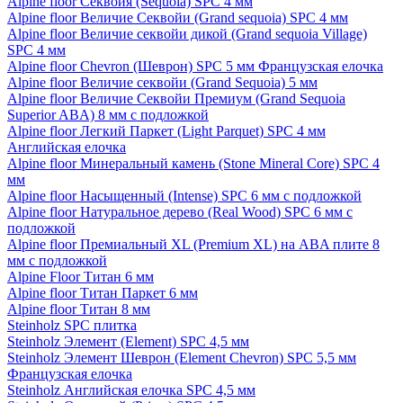
Alpine floor Секвойя (Sequoia) SPC 4 мм
Alpine floor Величие Секвойи (Grand sequoia) SPC 4 мм
Alpine floor Величие секвойи дикой (Grand sequoia Village)
SPC 4 мм
Alpine floor Chevron (Шеврон) SPC 5 мм Французская елочка
Alpine floor Величие секвойи (Grand Sequoia) 5 мм
Alpine floor Величие Секвойи Премиум (Grand Sequoia
Superior ABA) 8 мм с подложкой
Alpine floor Легкий Паркет (Light Parquet) SPC 4 мм
Английская елочка
Alpine floor Минеральный камень (Stone Mineral Core) SPC 4
мм
Alpine floor Насыщенный (Intense) SPC 6 мм с подложкой
Alpine floor Натуральное дерево (Real Wood) SPC 6 мм с
подложкой
Alpine floor Премиальный XL (Premium XL) на ABA плите 8
мм с подложкой
Alpine Floor Титан 6 мм
Alpine floor Титан Паркет 6 мм
Alpine floor Титан 8 мм
Steinholz SPC плитка
Steinholz Элемент (Element) SPC 4,5 мм
Steinholz Элемент Шеврон (Element Chevron) SPC 5,5 мм
Французская елочка
Steinholz Английская елочка SPC 4,5 мм