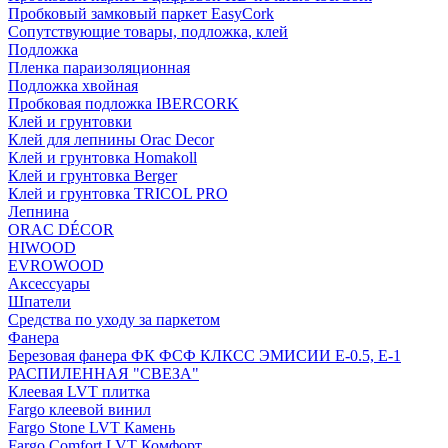
Пробковый замковый паркет EasyCork
Сопутствующие товары, подложка, клей
Подложка
Пленка параизоляционная
Подложка хвойная
Пробковая подложка IBERCORK
Клей и грунтовки
Клей для лепнины Orac Decor
Клей и грунтовка Homakoll
Клей и грунтовка Berger
Клей и грунтовка TRICOL PRO
Лепнина
ORAC DÉCOR
HIWOOD
EVROWOOD
Аксессуары
Шпатели
Средства по уходу за паркетом
Фанера
Березовая фанера ФК ФСФ КЛКСС ЭМИСИИ Е-0.5, Е-1
РАСПИЛЕННАЯ "СВЕЗА"
Клеевая LVT плитка
Fargo клеевой винил
Fargo Stone LVT Камень
Fargo Comfort LVT Комфорт