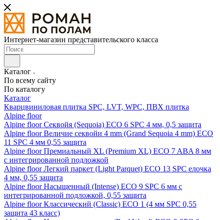
Интернет-магазин представительского класса
Каталог
По всему сайту
По каталогу
Каталог
Кварцвиниловая плитка SPC, LVT, WPC, ПВХ плитка
Alpine floor
Alpine floor Секвойя (Sequoia) ECO 6 SPC 4 мм, 0,5 защита
Alpine floor Величие секвойи 4 mm (Grand Sequoia 4 mm) ECO
11 SPC 4 мм 0,55 защита
Alpine floor Премиальный XL (Premium XL) ECO 7 ABA 8 мм
с интегрированной подложкой
Alpine floor Легкий паркет (Light Parquet) ECO 13 SPC елочка
4 мм, 0,55 защита
Alpine floor Насыщенный (Intense) ECO 9 SPC 6 мм с
интегрированной подложкой, 0,55 защита
Alpine floor Классический (Classic) ECO 1 (4 мм SPC 0,55
защита 43 класс)