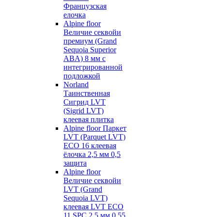
Французская
елочка
Alpine floor
Величие секвойи
премиум (Grand
Sequoia Superior
ABA) 8 мм с
интегрированной
подложкой
Norland
Таинственная
Сигрид LVT
(Sigrid LVT)
клеевая плитка
Alpine floor Паркет
LVT (Parquet LVT)
ECO 16 клеевая
ёлочка 2,5 мм 0,5
защита
Alpine floor
Величие секвойи
LVT (Grand
Sequoia LVT)
клеевая LVT ECO
11 SPC 2,5 мм 0,55