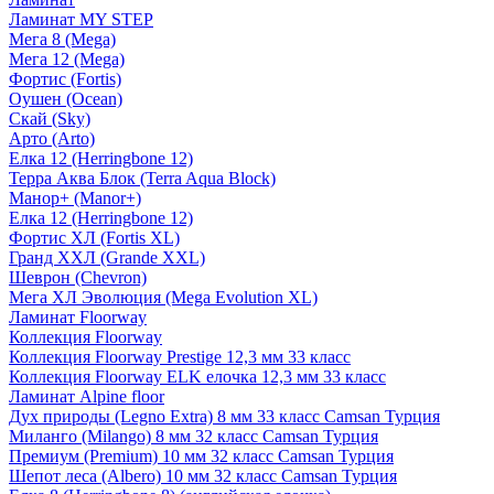
Ламинат MY STEP
Мега 8 (Mega)
Мега 12 (Mega)
Фортис (Fortis)
Оушен (Ocean)
Скай (Sky)
Арто (Arto)
Елка 12 (Herringbone 12)
Терра Аква Блок (Terra Aqua Block)
Манор+ (Manor+)
Елка 12 (Herringbone 12)
Фортис ХЛ (Fortis XL)
Гранд ХХЛ (Grande XXL)
Шеврон (Chevron)
Мега ХЛ Эволюция (Mega Evolution XL)
Ламинат Floorway
Коллекция Floorway
Коллекция Floorway Prestige 12,3 мм 33 класс
Коллекция Floorway ELK елочка 12,3 мм 33 класс
Ламинат Alpine floor
Дух природы (Legno Extra) 8 мм 33 класс Camsan Турция
Миланго (Milango) 8 мм 32 класс Camsan Турция
Премиум (Premium) 10 мм 32 класс Camsan Турция
Шепот леса (Albero) 10 мм 32 класс Camsan Турция