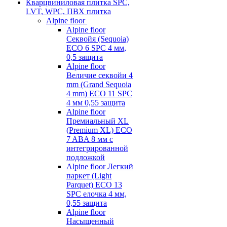
Кварцвиниловая плитка SPC,
LVT, WPC, ПВХ плитка
Alpine floor
Alpine floor
Секвойя (Sequoia)
ECO 6 SPC 4 мм,
0,5 защита
Alpine floor
Величие секвойи 4
mm (Grand Sequoia
4 mm) ECO 11 SPC
4 мм 0,55 защита
Alpine floor
Премиальный XL
(Premium XL) ECO
7 ABA 8 мм с
интегрированной
подложкой
Alpine floor Легкий
паркет (Light
Parquet) ECO 13
SPC елочка 4 мм,
0,55 защита
Alpine floor
Насыщенный