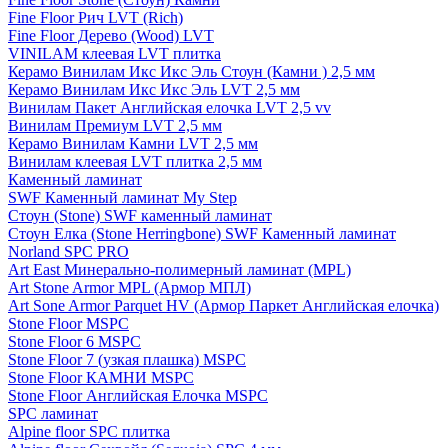
Fine Floor Рич LVT (Rich)
Fine Floor Дерево (Wood) LVT
VINILAM клеевая LVT плитка
Керамо Винилам Икс Икс Эль Стоун (Камни ) 2,5 мм
Керамо Винилам Икс Икс Эль LVT 2,5 мм
Винилам Пакет Английская елочка LVT 2,5 vv
Винилам Премиум LVT 2,5 мм
Керамо Винилам Камни LVT 2,5 мм
Винилам клеевая LVT плитка 2,5 мм
Каменный ламинат
SWF Каменный ламинат My Step
Стоун (Stone) SWF каменный ламинат
Стоун Елка (Stone Herringbone) SWF Каменный ламинат
Norland SPC PRO
Art East Минерально-полимерный ламинат (MPL)
Art Stone Armor MPL (Армор МПЛ)
Art Sone Armor Parquet HV (Армор Паркет Английская елочка)
Stone Floor MSPC
Stone Floor 6 MSPC
Stone Floor 7 (узкая плашка) MSPC
Stone Floor КАМНИ MSPC
Stone Floor Английская Елочка MSPC
SPC ламинат
Alpine floor SPC плитка