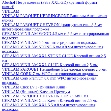
Aberhof Петра клеевая (Petra XXL GD) крупный формат
камней
VINILAM
VINILAM PARQUET HERRINGBONE Винилам Английская
елочка
VINILAM PARQUET CHEVRON французская елка 8,5 мм
интегрированная подложка
CERAMO VINILAM WOOD 4,5 мм и 5,5 мм интегрированная
подложка
CERAMO VINILAM 5,5 мм интегрированная подложка
CERAMO VINILAM STONE 6 мм и 8 мм интегрированная
подложка
CERAMO VINILAM XXL STONE GLUE Клеевой винил 2,5
мм
CERAMO VINILAM XXL GLUE Клеевой винил 2,5 мм
VINILAM PARQUET Herringbone Glue ёлочка клеевая 2,5 мм
VINILAM CORK 7 мм WPC интегрированная подложка
VINILAM Cork Premium 8,0 mm WPC интегрированная
подложка
VINILAM Click LVT (Винилам Клик)
VINILAM (Винилам) Клеевая Премиум
VINILAM PARQUET CHEVRON Glue 2,5 мм LVT
CERAMO VINILAM Glue Камни Клеевой винил 2,5 мм
CERAMO VINILAM XXL 5,5 и 8 мм интегрированная
подложка