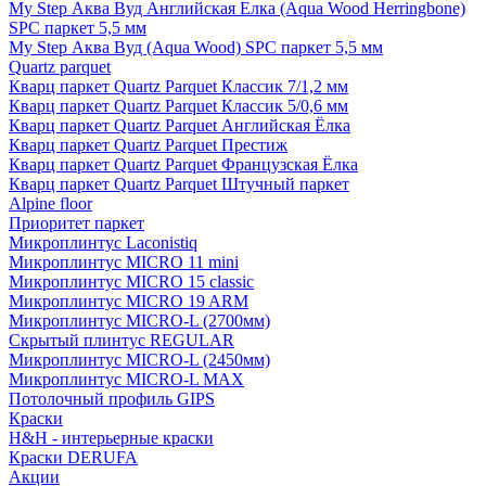
My Step Аква Вуд Английская Елка (Aqua Wood Herringbone)
SPC паркет 5,5 мм
My Step Аква Вуд (Aqua Wood) SPC паркет 5,5 мм
Quartz parquet
Кварц паркет Quartz Parquet Классик 7/1,2 мм
Кварц паркет Quartz Parquet Классик 5/0,6 мм
Кварц паркет Quartz Parquet Английская Ёлка
Кварц паркет Quartz Parquet Престиж
Кварц паркет Quartz Parquet Французская Ёлка
Кварц паркет Quartz Parquet Штучный паркет
Alpine floor
Приоритет паркет
Микроплинтус Laconistiq
Микроплинтус MICRO 11 mini
Микроплинтус MICRO 15 classic
Микроплинтус MICRO 19 ARM
Микроплинтус MICRO-L (2700мм)
Скрытый плинтус REGULAR
Микроплинтус MICRO-L (2450мм)
Микроплинтус MICRO-L MAX
Потолочный профиль GIPS
Краски
H&H - интерьерные краски
Краски DERUFA
Акции