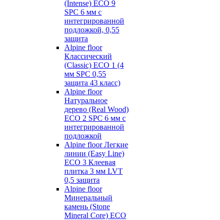
(Intense) ECO 9
SPC 6 мм с
интегрированной
подложкой, 0,55
защита
Alpine floor
Классический
(Classic) ECO 1 (4
мм SPC 0,55
защита 43 класс)
Alpine floor
Натуральное
дерево (Real Wood)
ECO 2 SPC 6 мм с
интегрированной
подложкой
Alpine floor Легкие
линии (Easy Line)
ECO 3 Клеевая
плитка 3 мм LVT
0,5 защита
Alpine floor
Минеральный
камень (Stone
Mineral Core) ECO