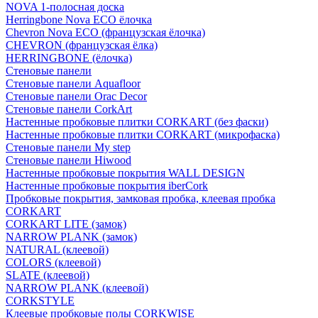
NOVA 1-полосная доска
Herringbone Nova ECO ёлочка
Chevron Nova ECO (французская ёлочка)
CHEVRON (французская ёлка)
HERRINGBONE (ёлочка)
Стеновые панели
Стеновые панели Aquafloor
Стеновые панели Orac Decor
Стеновые панели CorkArt
Настенные пробковые плитки CORKART (без фаски)
Настенные пробковые плитки CORKART (микрофаска)
Стеновые панели My step
Стеновые панели Hiwood
Настенные пробковые покрытия WALL DESIGN
Настенные пробковые покрытия iberCork
Пробковые покрытия, замковая пробка, клеевая пробка
CORKART
CORKART LITE (замок)
NARROW PLANK (замок)
NATURAL (клеевой)
COLORS (клеевой)
SLATE (клеевой)
NARROW PLANK (клеевой)
CORKSTYLE
Клеевые пробковые полы CORKWISE