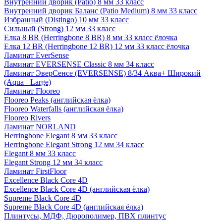
Внутренний дворик (Patio) 8 мм 33 класс
Внутренний дворик Баланс (Patio Medium) 8 мм 33 класс
Избранный (Distingo) 10 мм 33 класс
Сильный (Strong) 12 мм 33 класс
Елка 8 BR (Herringbone 8 BR) 8 мм 33 класс ёлочка
Елка 12 BR (Herringbone 12 BR) 12 мм 33 класс ёлочка
Ламинат EverSense
Ламинат EVERSENSE Classic 8 мм 34 класс
Ламинат ЭверСенсе (EVERSENSE) 8/34 Аква+ Широкий
(Aqua+ Large)
Ламинат Flooreo
Flooreo Peaks (английская ёлка)
Flooreo Waterfalls (английская ёлка)
Flooreo Rivers
Ламинат NORLAND
Herringbone Elegant 8 мм 33 класс
Herringbone Elegant Strong 12 мм 34 класс
Elegant 8 мм 33 класс
Elegant Strong 12 мм 34 класс
Ламинат FirstFloor
Excellence Black Core 4D
Excellence Black Core 4D (английская ёлка)
Supreme Black Core 4D
Supreme Black Core 4D (английская ёлка)
Плинтусы, МДФ, Дюрополимер, ПВХ плинтус