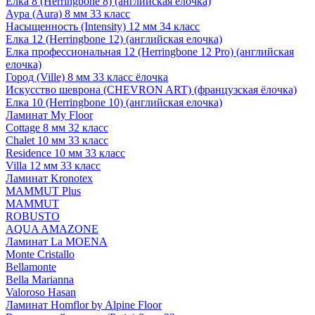
Елка 8 (Herringbone 8) (английская елочка)
Аура (Aura) 8 мм 33 класс
Насыщенность (Intensity) 12 мм 34 класс
Елка 12 (Herringbone 12) (английская елочка)
Елка профессиональная 12 (Herringbone 12 Pro) (английская
елочка)
Город (Ville) 8 мм 33 класс ёлочка
Искусство шеврона (CHEVRON ART) (французская ёлочка)
Елка 10 (Herringbone 10) (английская елочка)
Ламинат My Floor
Cottage 8 мм 32 класс
Chalet 10 мм 33 класс
Residence 10 мм 33 класс
Villa 12 мм 33 класс
Ламинат Kronotex
MAMMUT Plus
MAMMUT
ROBUSTO
AQUA AMAZONE
Ламинат La MOENA
Monte Cristallo
Bellamonte
Bella Marianna
Valoroso Hasan
Ламинат Homflor by Alpine Floor