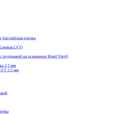
мм Английская елочка
Клеевая LVT)
с подложкой на основании Rigid Vinyl)
ка 2,5 мм
LVT 2,5 мм
жкой
очка