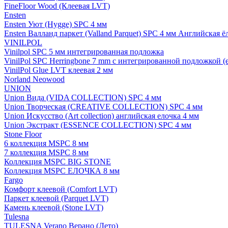
FineFloor Wood (Клеевая LVT)
Ensten
Ensten Уют (Hygge) SPC 4 мм
Ensten Валланд паркет (Valland Parquet) SPC 4 мм Английская ё
VINILPOL
Vinilpol SPC 5 мм интегрированная подложка
VinilPol SPC Herringbone 7 mm с интегрированной подложкой (
VinilPol Glue LVT клеевая 2 мм
Norland Neowood
UNION
Union Вида (VIDA COLLECTION) SPC 4 мм
Union Творческая (CREATIVE COLLECTION) SPC 4 мм
Union Искусство (Art collection) английская елочка 4 мм
Union Экстракт (ESSENCE COLLECTION) SPC 4 мм
Stone Floor
6 коллекция MSPC 8 мм
7 коллекция MSPC 8 мм
Коллекция MSPC BIG STONE
Коллекция MSPC ЕЛОЧКА 8 мм
Fargo
Комфорт клеевой (Comfort LVT)
Паркет клеевой (Parquet LVT)
Камень клеевой (Stone LVT)
Tulesna
TULESNA Verano Верано (Лето)