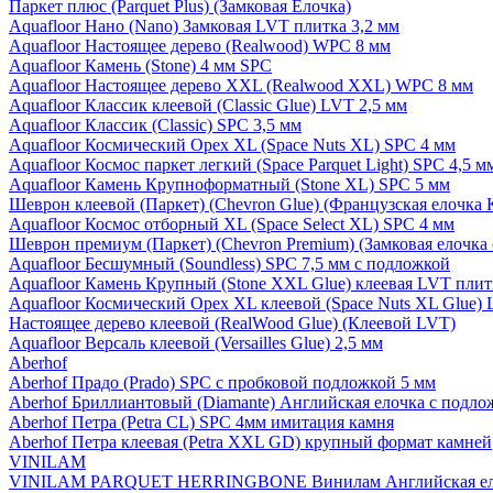
Паркет плюс (Parquet Plus) (Замковая Елочка)
Aquafloor Нано (Nano) Замковая LVT плитка 3,2 мм
Aquafloor Настоящее дерево (Realwood) WPC 8 мм
Aquafloor Камень (Stone) 4 мм SPC
Aquafloor Настоящее дерево XXL (Realwood XXL) WPC 8 мм
Aquafloor Классик клеевой (Classic Glue) LVT 2,5 мм
Aquafloor Классик (Classic) SPC 3,5 мм
Aquafloor Космический Орех XL (Space Nuts XL) SPC 4 мм
Aquafloor Космос паркет легкий (Space Parquet Light) SPC 4,5 
Aquafloor Камень Крупноформатный (Stone XL) SPC 5 мм
Шеврон клеевой (Паркет) (Chevron Glue) (Французская елочка 
Aquafloor Космос отборный XL (Space Select XL) SPC 4 мм
Шеврон премиум (Паркет) (Chevron Premium) (Замковая елочка 
Aquafloor Бесшумный (Soundless) SPC 7,5 мм с подложкой
Aquafloor Камень Крупный (Stone XXL Glue) клеевая LVT плит
Aquafloor Космический Орех XL клеевой (Space Nuts XL Glue) 
Настоящее дерево клеевой (RealWood Glue) (Клеевой LVT)
Aquafloor Версаль клеевой (Versailles Glue) 2,5 мм
Aberhof
Aberhof Прадо (Prado) SPC с пробковой подложкой 5 мм
Aberhof Бриллиантовый (Diamante) Английская елочка с подло
Aberhof Петра (Petra CL) SPC 4мм имитация камня
Aberhof Петра клеевая (Petra XXL GD) крупный формат камней
VINILAM
VINILAM PARQUET HERRINGBONE Винилам Английская ел