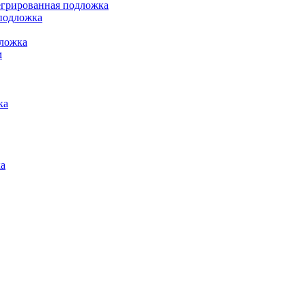
грированная подложка
подложка
ложка
м
ка
а