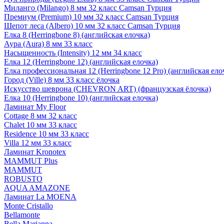
Миланго (Milango) 8 мм 32 класс Camsan Турция
Премиум (Premium) 10 мм 32 класс Camsan Турция
Шепот леса (Albero) 10 мм 32 класс Camsan Турция
Елка 8 (Herringbone 8) (английская елочка)
Аура (Aura) 8 мм 33 класс
Насыщенность (Intensity) 12 мм 34 класс
Елка 12 (Herringbone 12) (английская елочка)
Елка профессиональная 12 (Herringbone 12 Pro) (английская ело
Город (Ville) 8 мм 33 класс ёлочка
Искусство шеврона (CHEVRON ART) (французская ёлочка)
Елка 10 (Herringbone 10) (английская елочка)
Ламинат My Floor
Cottage 8 мм 32 класс
Chalet 10 мм 33 класс
Residence 10 мм 33 класс
Villa 12 мм 33 класс
Ламинат Kronotex
MAMMUT Plus
MAMMUT
ROBUSTO
AQUA AMAZONE
Ламинат La MOENA
Monte Cristallo
Bellamonte
Bella Marianna