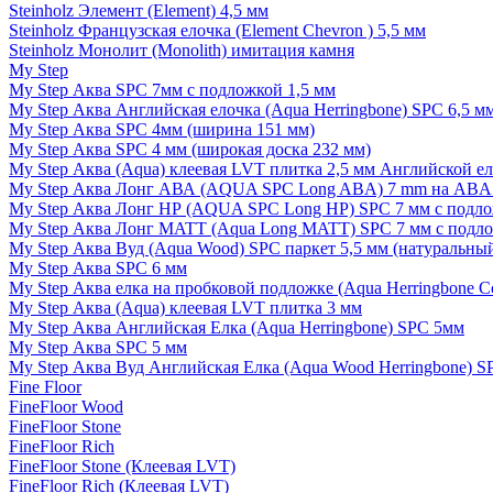
Steinholz Элемент (Element) 4,5 мм
Steinholz Французская елочка (Element Chevron ) 5,5 мм
Steinholz Монолит (Monolith) имитация камня
My Step
My Step Аква SPC 7мм c подложкой 1,5 мм
My Step Аква Английская елочка (Aqua Herringbone) SPC 6,5 м
My Step Аква SPC 4мм (ширина 151 мм)
My Step Аква SPC 4 мм (широкая доска 232 мм)
My Step Аква (Aqua) клеевая LVT плитка 2,5 мм Английской е
My Step Аква Лонг АВА (AQUA SPC Long ABA) 7 mm на ABA 
My Step Аква Лонг НР (AQUA SPC Long HP) SPC 7 мм с подло
My Step Аква Лонг MATT (Aqua Long MATT) SPC 7 мм с подло
My Step Аква Вуд (Aqua Wood) SPC паркет 5,5 мм (натуральны
My Step Аква SPC 6 мм
My Step Аква елка на пробковой подложке (Aqua Herringbone C
My Step Аква (Aqua) клеевая LVT плитка 3 мм
My Step Аква Английская Елка (Aqua Herringbone) SPC 5мм
My Step Аква SPC 5 мм
My Step Аква Вуд Английская Елка (Aqua Wood Herringbone) S
Fine Floor
FineFloor Wood
FineFloor Stone
FineFloor Rich
FineFloor Stone (Клеевая LVT)
FineFloor Rich (Клеевая LVT)