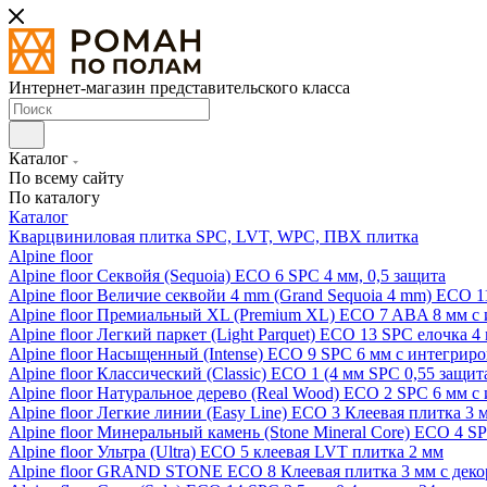
Интернет-магазин представительского класса
Каталог
По всему сайту
По каталогу
Каталог
Кварцвиниловая плитка SPC, LVT, WPC, ПВХ плитка
Alpine floor
Alpine floor Секвойя (Sequoia) ECO 6 SPC 4 мм, 0,5 защита
Alpine floor Величие секвойи 4 mm (Grand Sequoia 4 mm) ECO 1
Alpine floor Премиальный XL (Premium XL) ECO 7 ABA 8 мм с
Alpine floor Легкий паркет (Light Parquet) ECO 13 SPC елочка 4
Alpine floor Насыщенный (Intense) ECO 9 SPC 6 мм с интегрир
Alpine floor Классический (Classic) ECO 1 (4 мм SPC 0,55 защит
Alpine floor Натуральное дерево (Real Wood) ECO 2 SPC 6 мм 
Alpine floor Легкие линии (Easy Line) ECO 3 Клеевая плитка 3
Alpine floor Минеральный камень (Stone Mineral Core) ECO 4 S
Alpine floor Ультра (Ultra) ECO 5 клеевая LVT плитка 2 мм
Alpine floor GRAND STONE ECO 8 Клеевая плитка 3 мм с деко