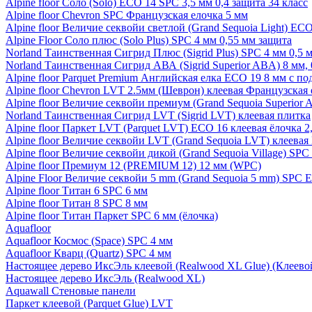
Alpine floor Соло (Solo) ECO 14 SPC 3,5 мм 0,4 защита 34 класс
Alpine floor Chevron SPC Французская елочка 5 мм
Alpine floor Величие секвойи светлой (Grand Sequoia Light) EC
Alpine Floor Соло плюс (Solo Plus) SPC 4 мм 0,55 мм защита
Norland Таинственная Сигрид Плюс (Sigrid Plus) SPC 4 мм 0,5 
Norland Таинственная Сигрид АВА (Sigrid Superior ABA) 8 мм, 
Alpine floor Parquet Premium Английская елка ECO 19 8 мм с п
Alpine floor Chevron LVT 2.5мм (Шеврон) клеевая Французская 
Alpine floor Величие секвойи премиум (Grand Sequoia Superio
Norland Таинственная Сигрид LVT (Sigrid LVT) клеевая плитка
Alpine floor Паркет LVT (Parquet LVT) ECO 16 клеевая ёлочка 2
Alpine floor Величие секвойи LVT (Grand Sequoia LVT) клеева
Alpine floor Величие секвойи дикой (Grand Sequoia Village) SPC
Alpine floor Премиум 12 (PREMIUM 12) 12 мм (WPC)
Alpine Floor Величие секвойи 5 mm (Grand Sequoia 5 mm) SPC 
Alpine floor Титан 6 SPC 6 мм
Alpine floor Титан 8 SPC 8 мм
Alpine floor Титан Паркет SPC 6 мм (ёлочка)
Aquafloor
Aquafloor Космос (Space) SPC 4 мм
Aquafloor Кварц (Quartz) SPC 4 мм
Настоящее дерево ИксЭль клеевой (Realwood XL Glue) (Клеев
Настоящее дерево ИксЭль (Realwood XL)
Aquawall Стеновые панели
Паркет клеевой (Parquet Glue) LVT