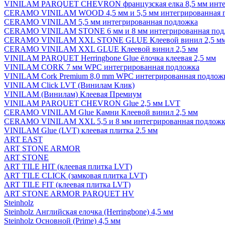
VINILAM PARQUET CHEVRON французская елка 8,5 мм инте
CERAMO VINILAM WOOD 4,5 мм и 5,5 мм интегрированная 
CERAMO VINILAM 5,5 мм интегрированная подложка
CERAMO VINILAM STONE 6 мм и 8 мм интегрированная под
CERAMO VINILAM XXL STONE GLUE Клеевой винил 2,5 м
CERAMO VINILAM XXL GLUE Клеевой винил 2,5 мм
VINILAM PARQUET Herringbone Glue ёлочка клеевая 2,5 мм
VINILAM CORK 7 мм WPC интегрированная подложка
VINILAM Cork Premium 8,0 mm WPC интегрированная подлож
VINILAM Click LVT (Винилам Клик)
VINILAM (Винилам) Клеевая Премиум
VINILAM PARQUET CHEVRON Glue 2,5 мм LVT
CERAMO VINILAM Glue Камни Клеевой винил 2,5 мм
CERAMO VINILAM XXL 5,5 и 8 мм интегрированная подложк
VINILAM Glue (LVT) клеевая плитка 2.5 мм
ART EAST
ART STONE ARMOR
ART STONE
ART TILE HIT (клеевая плитка LVT)
ART TILE CLICK (замковая плитка LVT)
ART TILE FIT (клеевая плитка LVT)
ART STONE ARMOR PARQUET HV
Steinholz
Steinholz Английская елочка (Herringbone) 4,5 мм
Steinholz Основной (Prime) 4,5 мм