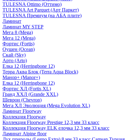
TULESNA Ottimo (Оттимо)
TULESNA Art Parquet (Арт Паркет)
TULESNA Премиум (на АБА плите)
Ламинат
Ламинат MY STEP
Мега 8 (Mega)
Мега 12 (Mega)
Фортис (Fortis)
Оушен (Ocean)
Скай (Sky)
Арто (Arto)
Елка 12 (Herringbone 12)
Терра Аква Блок (Terra Aqua Block)
Манор+ (Manor+)
Елка 12 (Herringbone 12)
Фортис ХЛ (Fortis XL)
Гранд ХХЛ (Grande XXL)
Шеврон (Chevron)
Мега ХЛ Эволюция (Mega Evolution XL)
Ламинат Floorway
Коллекция Floorway
Коллекция Floorway Prestige 12,3 мм 33 класс
Коллекция Floorway ELK елочка 12,3 мм 33 класс
Ламинат Alpine floor
Дух природы (Legno Extra) 8 мм 33 класс Camsan Турция