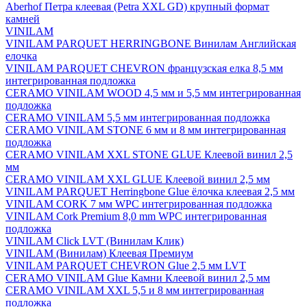
Aberhof Петра клеевая (Petra XXL GD) крупный формат
камней
VINILAM
VINILAM PARQUET HERRINGBONE Винилам Английская
елочка
VINILAM PARQUET CHEVRON французская елка 8,5 мм
интегрированная подложка
CERAMO VINILAM WOOD 4,5 мм и 5,5 мм интегрированная
подложка
CERAMO VINILAM 5,5 мм интегрированная подложка
CERAMO VINILAM STONE 6 мм и 8 мм интегрированная
подложка
CERAMO VINILAM XXL STONE GLUE Клеевой винил 2,5
мм
CERAMO VINILAM XXL GLUE Клеевой винил 2,5 мм
VINILAM PARQUET Herringbone Glue ёлочка клеевая 2,5 мм
VINILAM CORK 7 мм WPC интегрированная подложка
VINILAM Cork Premium 8,0 mm WPC интегрированная
подложка
VINILAM Click LVT (Винилам Клик)
VINILAM (Винилам) Клеевая Премиум
VINILAM PARQUET CHEVRON Glue 2,5 мм LVT
CERAMO VINILAM Glue Камни Клеевой винил 2,5 мм
CERAMO VINILAM XXL 5,5 и 8 мм интегрированная
подложка