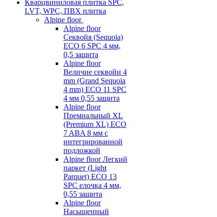
Кварцвиниловая плитка SPC,
LVT, WPC, ПВХ плитка
Alpine floor
Alpine floor
Секвойя (Sequoia)
ECO 6 SPC 4 мм,
0,5 защита
Alpine floor
Величие секвойи 4
mm (Grand Sequoia
4 mm) ECO 11 SPC
4 мм 0,55 защита
Alpine floor
Премиальный XL
(Premium XL) ECO
7 ABA 8 мм с
интегрированной
подложкой
Alpine floor Легкий
паркет (Light
Parquet) ECO 13
SPC елочка 4 мм,
0,55 защита
Alpine floor
Насыщенный