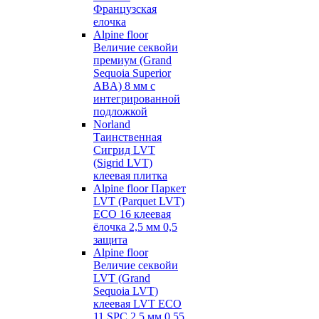
Французская
елочка
Alpine floor
Величие секвойи
премиум (Grand
Sequoia Superior
ABA) 8 мм с
интегрированной
подложкой
Norland
Таинственная
Сигрид LVT
(Sigrid LVT)
клеевая плитка
Alpine floor Паркет
LVT (Parquet LVT)
ECO 16 клеевая
ёлочка 2,5 мм 0,5
защита
Alpine floor
Величие секвойи
LVT (Grand
Sequoia LVT)
клеевая LVT ECO
11 SPC 2,5 мм 0,55