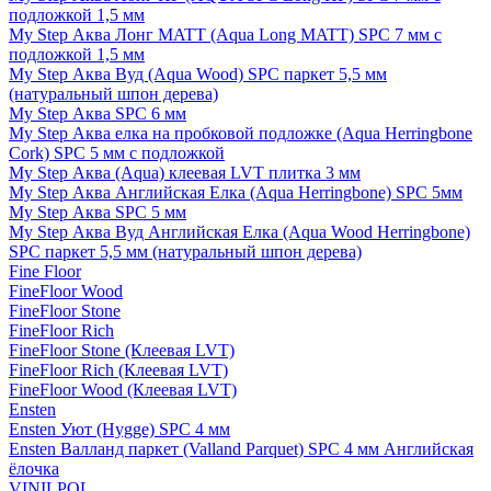
подложкой 1,5 мм
My Step Аква Лонг MATT (Aqua Long MATT) SPC 7 мм с
подложкой 1,5 мм
My Step Аква Вуд (Aqua Wood) SPC паркет 5,5 мм
(натуральный шпон дерева)
My Step Аква SPC 6 мм
My Step Аква елка на пробковой подложке (Aqua Herringbone
Cork) SPC 5 мм с подложкой
My Step Аква (Aqua) клеевая LVT плитка 3 мм
My Step Аква Английская Елка (Aqua Herringbone) SPC 5мм
My Step Аква SPC 5 мм
My Step Аква Вуд Английская Елка (Aqua Wood Herringbone)
SPC паркет 5,5 мм (натуральный шпон дерева)
Fine Floor
FineFloor Wood
FineFloor Stone
FineFloor Rich
FineFloor Stone (Клеевая LVT)
FineFloor Rich (Клеевая LVT)
FineFloor Wood (Клеевая LVT)
Ensten
Ensten Уют (Hygge) SPC 4 мм
Ensten Валланд паркет (Valland Parquet) SPC 4 мм Английская
ёлочка
VINILPOL