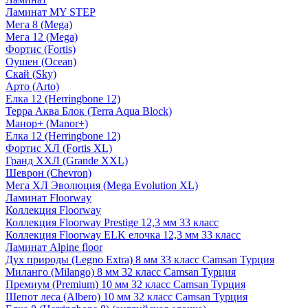
Ламинат MY STEP
Мега 8 (Mega)
Мега 12 (Mega)
Фортис (Fortis)
Оушен (Ocean)
Скай (Sky)
Арто (Arto)
Елка 12 (Herringbone 12)
Терра Аква Блок (Terra Aqua Block)
Манор+ (Manor+)
Елка 12 (Herringbone 12)
Фортис ХЛ (Fortis XL)
Гранд ХХЛ (Grande XXL)
Шеврон (Chevron)
Мега ХЛ Эволюция (Mega Evolution XL)
Ламинат Floorway
Коллекция Floorway
Коллекция Floorway Prestige 12,3 мм 33 класс
Коллекция Floorway ELK елочка 12,3 мм 33 класс
Ламинат Alpine floor
Дух природы (Legno Extra) 8 мм 33 класс Camsan Турция
Миланго (Milango) 8 мм 32 класс Camsan Турция
Премиум (Premium) 10 мм 32 класс Camsan Турция
Шепот леса (Albero) 10 мм 32 класс Camsan Турция