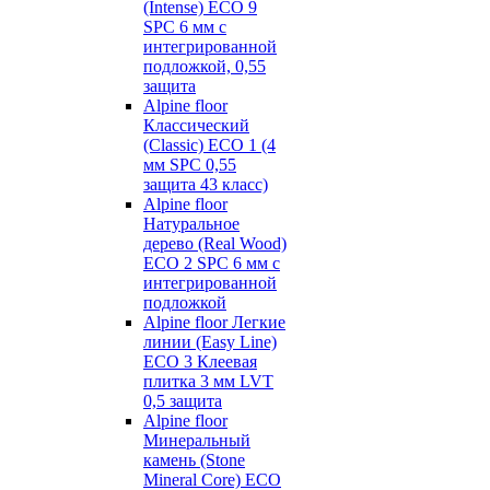
(Intense) ECO 9
SPC 6 мм с
интегрированной
подложкой, 0,55
защита
Alpine floor
Классический
(Classic) ECO 1 (4
мм SPC 0,55
защита 43 класс)
Alpine floor
Натуральное
дерево (Real Wood)
ECO 2 SPC 6 мм с
интегрированной
подложкой
Alpine floor Легкие
линии (Easy Line)
ECO 3 Клеевая
плитка 3 мм LVT
0,5 защита
Alpine floor
Минеральный
камень (Stone
Mineral Core) ECO