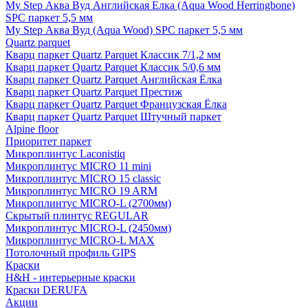
My Step Аква Вуд Английская Елка (Aqua Wood Herringbone)
SPC паркет 5,5 мм
My Step Аква Вуд (Aqua Wood) SPC паркет 5,5 мм
Quartz parquet
Кварц паркет Quartz Parquet Классик 7/1,2 мм
Кварц паркет Quartz Parquet Классик 5/0,6 мм
Кварц паркет Quartz Parquet Английская Ёлка
Кварц паркет Quartz Parquet Престиж
Кварц паркет Quartz Parquet Французская Ёлка
Кварц паркет Quartz Parquet Штучный паркет
Alpine floor
Приоритет паркет
Микроплинтус Laconistiq
Микроплинтус MICRO 11 mini
Микроплинтус MICRO 15 classic
Микроплинтус MICRO 19 ARM
Микроплинтус MICRO-L (2700мм)
Скрытый плинтус REGULAR
Микроплинтус MICRO-L (2450мм)
Микроплинтус MICRO-L MAX
Потолочный профиль GIPS
Краски
H&H - интерьерные краски
Краски DERUFA
Акции