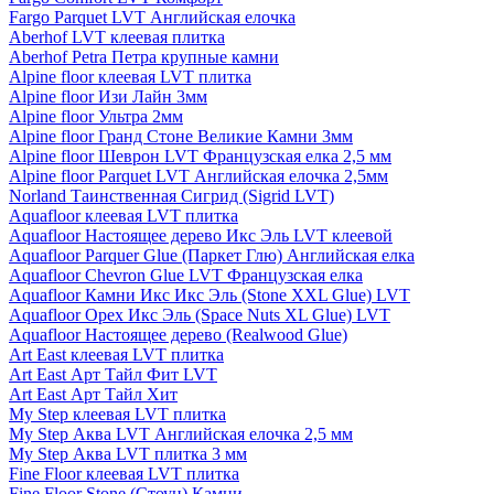
Fargo Parquet LVT Английская елочка
Aberhof LVT клеевая плитка
Aberhof Petra Петра крупные камни
Alpine floor клеевая LVT плитка
Alpine floor Изи Лайн 3мм
Alpine floor Ультра 2мм
Alpine floor Гранд Стоне Великие Камни 3мм
Alpine floor Шеврон LVT Французская елка 2,5 мм
Alpine floor Parquet LVT Английская елочка 2,5мм
Norland Таинственная Сигрид (Sigrid LVT)
Aquafloor клеевая LVT плитка
Aquafloor Настоящее дерево Икс Эль LVT клеевой
Aquafloor Parquer Glue (Паркет Глю) Английская елка
Aquafloor Chevron Glue LVT Французская елка
Aquafloor Камни Икс Икс Эль (Stone XXL Glue) LVT
Aquafloor Орех Икс Эль (Space Nuts XL Glue) LVT
Aquafloor Настоящее дерево (Realwood Glue)
Art East клеевая LVT плитка
Art East Арт Тайл Фит LVT
Art East Арт Тайл Хит
My Step клеевая LVT плитка
My Step Аква LVT Английская елочка 2,5 мм
My Step Аква LVT плитка 3 мм
Fine Floor клеевая LVT плитка
Fine Floor Stone (Стоун) Камни