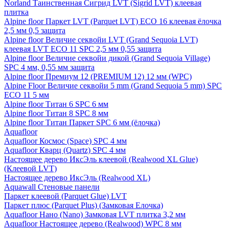
Norland Таинственная Сигрид LVT (Sigrid LVT) клеевая
плитка
Alpine floor Паркет LVT (Parquet LVT) ECO 16 клеевая ёлочка
2,5 мм 0,5 защита
Alpine floor Величие секвойи LVT (Grand Sequoia LVT)
клеевая LVT ECO 11 SPC 2,5 мм 0,55 защита
Alpine floor Величие секвойи дикой (Grand Sequoia Village)
SPC 4 мм, 0,55 мм защита
Alpine floor Премиум 12 (PREMIUM 12) 12 мм (WPC)
Alpine Floor Величие секвойи 5 mm (Grand Sequoia 5 mm) SPC
ECO 11 5 мм
Alpine floor Титан 6 SPC 6 мм
Alpine floor Титан 8 SPC 8 мм
Alpine floor Титан Паркет SPC 6 мм (ёлочка)
Aquafloor
Aquafloor Космос (Space) SPC 4 мм
Aquafloor Кварц (Quartz) SPC 4 мм
Настоящее дерево ИксЭль клеевой (Realwood XL Glue)
(Клеевой LVT)
Настоящее дерево ИксЭль (Realwood XL)
Aquawall Стеновые панели
Паркет клеевой (Parquet Glue) LVT
Паркет плюс (Parquet Plus) (Замковая Елочка)
Aquafloor Нано (Nano) Замковая LVT плитка 3,2 мм
Aquafloor Настоящее дерево (Realwood) WPC 8 мм