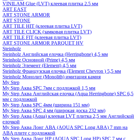
VINILAM Glue (LVT) клеевая плитка 2.5 мм
ART EAST
ART STONE ARMOR
ART STONE
ART TILE HIT (клеевая плитка LVT)
ART TILE CLICK (замковая плитка LVT)
ART TILE FIT (клеевая плитка LVT)
ART STONE ARMOR PARQUET HV
Steinholz
Steinholz Английская елочка (Herringbone) 4,5 мм
Steinholz Основной (Prime) 4,5 мм
Steinholz Элемент (Element) 4,5 мм
Steinholz Французская елочка (Element Chevron ) 5,5 мм
Steinholz Монолит (Monolith) имитация камня
My Step
My Step Аква SPC 7мм c подложкой 1,5 мм
My Step Аква Английская елочка (Aqua Herringbone) SPC 6,5
мм с подложкой
My Step Аква SPC 4мм (ширина 151 мм)
My Step Аква SPC 4 мм (широкая доска 232 мм)
My Step Аква (Aqua) клеевая LVT плитка 2,5 мм Английской
елочкой
My Step Аква Лонг АВА (AQUA SPC Long ABA) 7 mm на
ABA плите с подложкой
My Step Аква Лонг НР (AQUA SPC Long HP) SPC 7 мм с