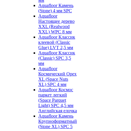
мм
Aquafloor Камень
(Stone) 4 мм SPC
Aquafloor
Настоящее дерево
XXL (Realwood
XXL) WPC 8 мм
Aquafloor Классик
клеевой (Classic
Glue) LVT 2,5 мм
Aquafloor Классик
(Classic) SPC 3,5
мм
Aquafloor
Космический Орех
XL (Space Nuts
XL) SPC 4 мм
Aquafloor Космос
паркет легкий
(Space Parquet
Light) SPC 4,5 мм
Английская елочка
Aquafloor Камень
Крупноформатный
(Stone XL) SPC 5