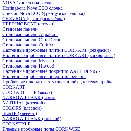
NOVA 1-полосная доска
Herringbone Nova ECO ёлочка
Chevron Nova ECO (французская ёлочка)
CHEVRON (французская ёлка)
HERRINGBONE (ёлочка)
Стеновые панели
Стеновые панели Aquafloor
Стеновые панели Orac Decor
Стеновые панели CorkArt
Настенные пробковые плитки CORKART (без фаски)
Настенные пробковые плитки CORKART (микрофаска)
Стеновые панели My step
Стеновые панели Hiwood
Настенные пробковые покрытия WALL DESIGN
Настенные пробковые покрытия iberCork
Пробковые покрытия, замковая пробка, клеевая пробка
CORKART
CORKART LITE (замок)
NARROW PLANK (замок)
NATURAL (клеевой)
COLORS (клеевой)
SLATE (клеевой)
NARROW PLANK (клеевой)
CORKSTYLE
Клеевые пробковые полы CORKWISE