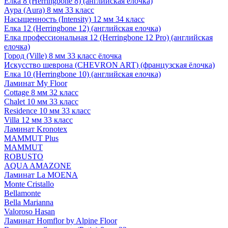
Елка 8 (Herringbone 8) (английская елочка)
Аура (Aura) 8 мм 33 класс
Насыщенность (Intensity) 12 мм 34 класс
Елка 12 (Herringbone 12) (английская елочка)
Елка профессиональная 12 (Herringbone 12 Pro) (английская
елочка)
Город (Ville) 8 мм 33 класс ёлочка
Искусство шеврона (CHEVRON ART) (французская ёлочка)
Елка 10 (Herringbone 10) (английская елочка)
Ламинат My Floor
Cottage 8 мм 32 класс
Chalet 10 мм 33 класс
Residence 10 мм 33 класс
Villa 12 мм 33 класс
Ламинат Kronotex
MAMMUT Plus
MAMMUT
ROBUSTO
AQUA AMAZONE
Ламинат La MOENA
Monte Cristallo
Bellamonte
Bella Marianna
Valoroso Hasan
Ламинат Homflor by Alpine Floor