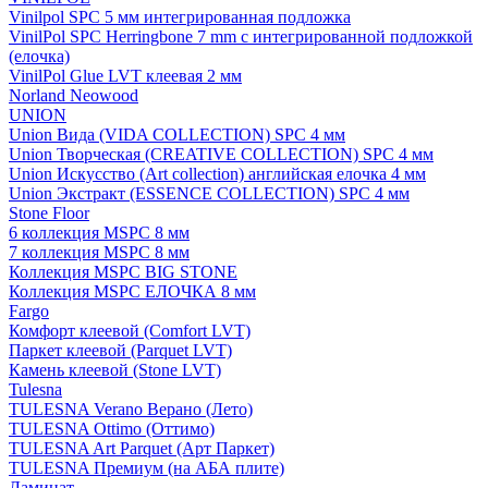
Vinilpol SPC 5 мм интегрированная подложка
VinilPol SPC Herringbone 7 mm с интегрированной подложкой
(елочка)
VinilPol Glue LVT клеевая 2 мм
Norland Neowood
UNION
Union Вида (VIDA COLLECTION) SPC 4 мм
Union Творческая (CREATIVE COLLECTION) SPC 4 мм
Union Искусство (Art collection) английская елочка 4 мм
Union Экстракт (ESSENCE COLLECTION) SPC 4 мм
Stone Floor
6 коллекция MSPC 8 мм
7 коллекция MSPC 8 мм
Коллекция MSPC BIG STONE
Коллекция MSPC ЕЛОЧКА 8 мм
Fargo
Комфорт клеевой (Comfort LVT)
Паркет клеевой (Parquet LVT)
Камень клеевой (Stone LVT)
Tulesna
TULESNA Verano Верано (Лето)
TULESNA Ottimo (Оттимо)
TULESNA Art Parquet (Арт Паркет)
TULESNA Премиум (на АБА плите)
Ламинат