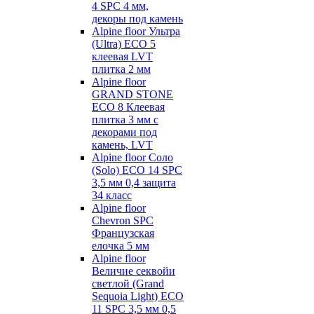
4 SPC 4 мм,
декоры под камень
Alpine floor Ультра
(Ultra) ECO 5
клеевая LVT
плитка 2 мм
Alpine floor
GRAND STONE
ECO 8 Клеевая
плитка 3 мм с
декорами под
камень, LVT
Alpine floor Соло
(Solo) ECO 14 SPC
3,5 мм 0,4 защита
34 класс
Alpine floor
Chevron SPC
Французская
елочка 5 мм
Alpine floor
Величие секвойи
светлой (Grand
Sequoia Light) ECO
11 SPC 3,5 мм 0,5