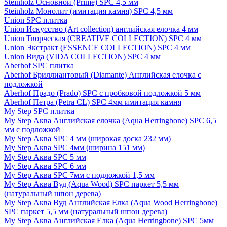
Steinholz Основной (Prime) SPC 4,5 мм
Steinholz Монолит (имитация камня) SPC 4,5 мм
Union SPC плитка
Union Искусство (Art collection) английская елочка 4 мм
Union Творческая (CREATIVE COLLECTION) SPC 4 мм
Union Экстракт (ESSENCE COLLECTION) SPC 4 мм
Union Вида (VIDA COLLECTION) SPC 4 мм
Aberhof SPC плитка
Aberhof Бриллиантовый (Diamante) Английская елочка с
подложкой
Aberhof Прадо (Prado) SPC с пробковой подложкой 5 мм
Aberhof Петра (Petra CL) SPC 4мм имитация камня
My Step SPC плитка
My Step Аква Английская елочка (Aqua Herringbone) SPC 6,5
мм с подложкой
My Step Аква SPC 4 мм (широкая доска 232 мм)
My Step Аква SPC 4мм (ширина 151 мм)
My Step Аква SPC 5 мм
My Step Аква SPC 6 мм
My Step Аква SPC 7мм c подложкой 1,5 мм
My Step Аква Вуд (Aqua Wood) SPC паркет 5,5 мм
(натуральный шпон дерева)
My Step Аква Вуд Английская Елка (Aqua Wood Herringbone)
SPC паркет 5,5 мм (натуральный шпон дерева)
My Step Аква Английская Елка (Aqua Herringbone) SPC 5мм