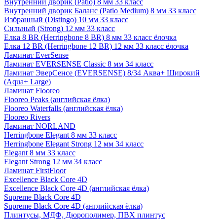
Внутренний дворик (Patio) 8 мм 33 класс
Внутренний дворик Баланс (Patio Medium) 8 мм 33 класс
Избранный (Distingo) 10 мм 33 класс
Сильный (Strong) 12 мм 33 класс
Елка 8 BR (Herringbone 8 BR) 8 мм 33 класс ёлочка
Елка 12 BR (Herringbone 12 BR) 12 мм 33 класс ёлочка
Ламинат EverSense
Ламинат EVERSENSE Classic 8 мм 34 класс
Ламинат ЭверСенсе (EVERSENSE) 8/34 Аква+ Широкий
(Aqua+ Large)
Ламинат Flooreo
Flooreo Peaks (английская ёлка)
Flooreo Waterfalls (английская ёлка)
Flooreo Rivers
Ламинат NORLAND
Herringbone Elegant 8 мм 33 класс
Herringbone Elegant Strong 12 мм 34 класс
Elegant 8 мм 33 класс
Elegant Strong 12 мм 34 класс
Ламинат FirstFloor
Excellence Black Core 4D
Excellence Black Core 4D (английская ёлка)
Supreme Black Core 4D
Supreme Black Core 4D (английская ёлка)
Плинтусы, МДФ, Дюрополимер, ПВХ плинтус