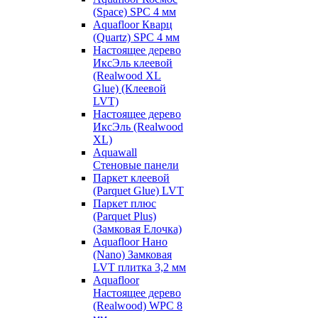
(Space) SPC 4 мм
Aquafloor Кварц
(Quartz) SPC 4 мм
Настоящее дерево
ИксЭль клеевой
(Realwood XL
Glue) (Клеевой
LVT)
Настоящее дерево
ИксЭль (Realwood
XL)
Aquawall
Стеновые панели
Паркет клеевой
(Parquet Glue) LVT
Паркет плюс
(Parquet Plus)
(Замковая Елочка)
Aquafloor Нано
(Nano) Замковая
LVT плитка 3,2 мм
Aquafloor
Настоящее дерево
(Realwood) WPC 8