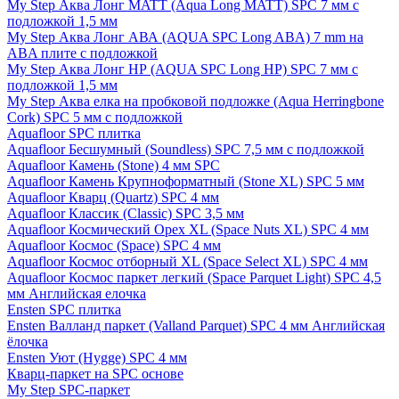
My Step Аква Лонг MATT (Aqua Long MATT) SPC 7 мм с
подложкой 1,5 мм
My Step Аква Лонг АВА (AQUA SPC Long ABA) 7 mm на
ABA плите с подложкой
My Step Аква Лонг НР (AQUA SPC Long HP) SPC 7 мм с
подложкой 1,5 мм
My Step Аква елка на пробковой подложке (Aqua Herringbone
Cork) SPC 5 мм с подложкой
Aquafloor SPC плитка
Aquafloor Бесшумный (Soundless) SPC 7,5 мм с подложкой
Aquafloor Камень (Stone) 4 мм SPC
Aquafloor Камень Крупноформатный (Stone XL) SPC 5 мм
Aquafloor Кварц (Quartz) SPC 4 мм
Aquafloor Классик (Classic) SPC 3,5 мм
Aquafloor Космический Орех XL (Space Nuts XL) SPC 4 мм
Aquafloor Космос (Space) SPC 4 мм
Aquafloor Космос отборный XL (Space Select XL) SPC 4 мм
Aquafloor Космос паркет легкий (Space Parquet Light) SPC 4,5
мм Английская елочка
Ensten SPC плитка
Ensten Валланд паркет (Valland Parquet) SPC 4 мм Английская
ёлочка
Ensten Уют (Hygge) SPC 4 мм
Кварц-паркет на SPC основе
My Step SPC-паркет