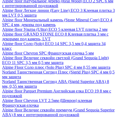
Alpine floor Натуральное дерево (Real Wood) ECO 2 SPC 6 мм
с интегрированной подложкой
Alpine floor Легкие линии (Easy Line) ECO 3 Клеевая плитка 3
мм LVT 0,5 защита
Alpine floor Минеральный камень (Stone Mineral Core) ECO 4
SPC 4 мм, декоры под камень
Alpine floor Ультра (Ultra) ECO 5 клеевая LVT плитка 2 мм
Alpine floor GRAND STONE ECO 8 Клеевая плитка 3 мм с
декорами под камень, LVT
Alpine floor Соло (Solo) ECO 14 SPC 3,5 мм 0,4 защита 34
класс
Alpine floor Chevron SPC Французская елочка 5 мм
Alpine floor Величие секвойи светлой (Grand Sequoia Light)
ECO 11 SPC 3,5 мм 0,5 мм защита
Alpine Floor Соло плюс (Solo Plus) SPC 4 мм 0,55 мм защита
Norland Таинственная Сигрид Плюс (Sigrid Plus) SPC 4 мм 0,5
мм защита
Norland Таинственная Сигрид АВА (Sigrid Superior ABA) 8
мм, 0,55 мм защита
Alpine floor Parquet Premium Английская елка ECO 19 8 мм с
подложкой
Alpine floor Chevron LVT 2.5мм (Шеврон) клеевая
Французская елочка
Alpine floor Величие секвойи премиум (Grand Sequoia Superior
ABA) 8 мм с интегрированной подложкой