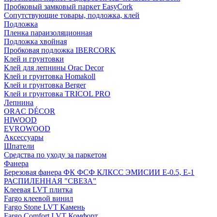
Пробковый замковый паркет EasyCork
Сопутствующие товары, подложка, клей
Подложка
Пленка параизоляционная
Подложка хвойная
Пробковая подложка IBERCORK
Клей и грунтовки
Клей для лепнины Orac Decor
Клей и грунтовка Homakoll
Клей и грунтовка Berger
Клей и грунтовка TRICOL PRO
Лепнина
ORAC DÉCOR
HIWOOD
EVROWOOD
Аксессуары
Шпатели
Средства по уходу за паркетом
Фанера
Березовая фанера ФК ФСФ КЛКСС ЭМИСИИ Е-0.5, Е-1
РАСПИЛЕННАЯ "СВЕЗА"
Клеевая LVT плитка
Fargo клеевой винил
Fargo Stone LVT Камень
Fargo Comfort LVT Комфорт