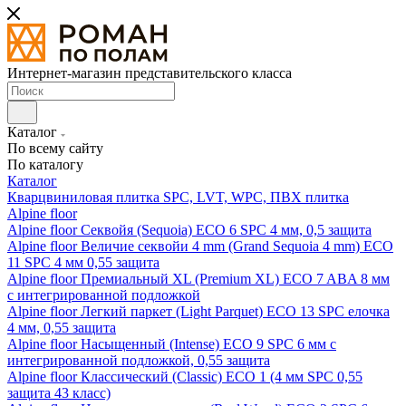
Интернет-магазин представительского класса
Каталог
По всему сайту
По каталогу
Каталог
Кварцвиниловая плитка SPC, LVT, WPC, ПВХ плитка
Alpine floor
Alpine floor Секвойя (Sequoia) ECO 6 SPC 4 мм, 0,5 защита
Alpine floor Величие секвойи 4 mm (Grand Sequoia 4 mm) ECO
11 SPC 4 мм 0,55 защита
Alpine floor Премиальный XL (Premium XL) ECO 7 ABA 8 мм
с интегрированной подложкой
Alpine floor Легкий паркет (Light Parquet) ECO 13 SPC елочка
4 мм, 0,55 защита
Alpine floor Насыщенный (Intense) ECO 9 SPC 6 мм с
интегрированной подложкой, 0,55 защита
Alpine floor Классический (Classic) ECO 1 (4 мм SPC 0,55
защита 43 класс)