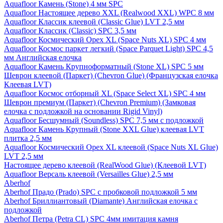
Aquafloor Камень (Stone) 4 мм SPC
Aquafloor Настоящее дерево XXL (Realwood XXL) WPC 8 мм
Aquafloor Классик клеевой (Classic Glue) LVT 2,5 мм
Aquafloor Классик (Classic) SPC 3,5 мм
Aquafloor Космический Орех XL (Space Nuts XL) SPC 4 мм
Aquafloor Космос паркет легкий (Space Parquet Light) SPC 4,5
мм Английская елочка
Aquafloor Камень Крупноформатный (Stone XL) SPC 5 мм
Шеврон клеевой (Паркет) (Chevron Glue) (Французская елочка
Клеевая LVT)
Aquafloor Космос отборный XL (Space Select XL) SPC 4 мм
Шеврон премиум (Паркет) (Chevron Premium) (Замковая
елочка с подложкой на основании Rigid Vinyl)
Aquafloor Бесшумный (Soundless) SPC 7,5 мм с подложкой
Aquafloor Камень Крупный (Stone XXL Glue) клеевая LVT
плитка 2,5 мм
Aquafloor Космический Орех XL клеевой (Space Nuts XL Glue)
LVT 2,5 мм
Настоящее дерево клеевой (RealWood Glue) (Клеевой LVT)
Aquafloor Версаль клеевой (Versailles Glue) 2,5 мм
Aberhof
Aberhof Прадо (Prado) SPC с пробковой подложкой 5 мм
Aberhof Бриллиантовый (Diamante) Английская елочка с
подложкой
Aberhof Петра (Petra CL) SPC 4мм имитация камня