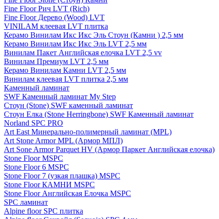
Fine Floor Рич LVT (Rich)
Fine Floor Дерево (Wood) LVT
VINILAM клеевая LVT плитка
Керамо Винилам Икс Икс Эль Стоун (Камни ) 2,5 мм
Керамо Винилам Икс Икс Эль LVT 2,5 мм
Винилам Пакет Английская елочка LVT 2,5 vv
Винилам Премиум LVT 2,5 мм
Керамо Винилам Камни LVT 2,5 мм
Винилам клеевая LVT плитка 2,5 мм
Каменный ламинат
SWF Каменный ламинат My Step
Стоун (Stone) SWF каменный ламинат
Стоун Елка (Stone Herringbone) SWF Каменный ламинат
Norland SPC PRO
Art East Минерально-полимерный ламинат (MPL)
Art Stone Armor MPL (Армор МПЛ)
Art Sone Armor Parquet HV (Армор Паркет Английская елочка)
Stone Floor MSPC
Stone Floor 6 MSPC
Stone Floor 7 (узкая плашка) MSPC
Stone Floor КАМНИ MSPC
Stone Floor Английская Елочка MSPC
SPC ламинат
Alpine floor SPC плитка