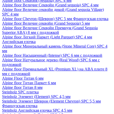
Alpine floor Секвойя (Sequoia) SPC 4 мм
Alpine floor Величие Секвойи (Grand sequoia) SPC 4 мм
Alpine floor Величие секвойи дикой (Grand sequoia Village)
SPC 4 мм
Alpine floor Chevron (Шеврон) SPC 5 мм Французская елочка
Alpine floor Величие секвойи (Grand Sequoia) 5 мм
Alpine floor Величие Секвойи Премиум (Grand Sequoia
Superior ABA) 8 мм с подложкой
Alpine floor Легкий Паркет (Light Parquet) SPC 4 мм
Английская елочка
Alpine floor Минеральный камень (Stone Mineral Core) SPC 4
мм
Alpine floor Насыщенный (Intense) SPC 6 мм с подложкой
Alpine floor Натуральное дерево (Real Wood) SPC 6 мм с
подложкой
Alpine floor Премиальный XL (Premium XL) на ABA плите 8
мм с подложкой
Alpine Floor Титан 6 мм
Alpine floor Титан Паркет 6 мм
Alpine floor Титан 8 мм
Steinholz SPC плитка
Steinholz Элемент (Element) SPC 4,5 мм
Steinholz Элемент Шеврон (Element Chevron) SPC 5,5 мм
Французская елочка
Steinholz Английская елочка SPC 4,5 мм