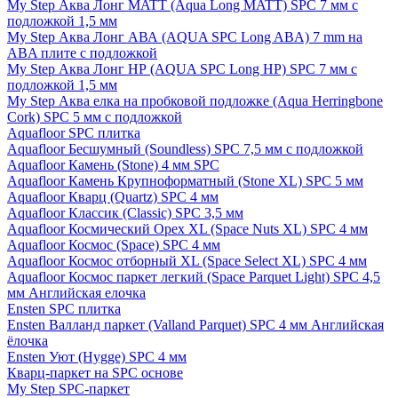
My Step Аква Лонг MATT (Aqua Long MATT) SPC 7 мм с
подложкой 1,5 мм
My Step Аква Лонг АВА (AQUA SPC Long ABA) 7 mm на
ABA плите с подложкой
My Step Аква Лонг НР (AQUA SPC Long HP) SPC 7 мм с
подложкой 1,5 мм
My Step Аква елка на пробковой подложке (Aqua Herringbone
Cork) SPC 5 мм с подложкой
Aquafloor SPC плитка
Aquafloor Бесшумный (Soundless) SPC 7,5 мм с подложкой
Aquafloor Камень (Stone) 4 мм SPC
Aquafloor Камень Крупноформатный (Stone XL) SPC 5 мм
Aquafloor Кварц (Quartz) SPC 4 мм
Aquafloor Классик (Classic) SPC 3,5 мм
Aquafloor Космический Орех XL (Space Nuts XL) SPC 4 мм
Aquafloor Космос (Space) SPC 4 мм
Aquafloor Космос отборный XL (Space Select XL) SPC 4 мм
Aquafloor Космос паркет легкий (Space Parquet Light) SPC 4,5
мм Английская елочка
Ensten SPC плитка
Ensten Валланд паркет (Valland Parquet) SPC 4 мм Английская
ёлочка
Ensten Уют (Hygge) SPC 4 мм
Кварц-паркет на SPC основе
My Step SPC-паркет