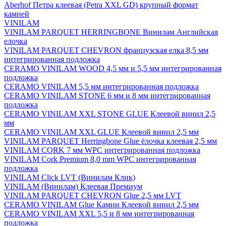
Aberhof Петра клеевая (Petra XXL GD) крупный формат
камней
VINILAM
VINILAM PARQUET HERRINGBONE Винилам Английская
елочка
VINILAM PARQUET CHEVRON французская елка 8,5 мм
интегрированная подложка
CERAMO VINILAM WOOD 4,5 мм и 5,5 мм интегрированная
подложка
CERAMO VINILAM 5,5 мм интегрированная подложка
CERAMO VINILAM STONE 6 мм и 8 мм интегрированная
подложка
CERAMO VINILAM XXL STONE GLUE Клеевой винил 2,5
мм
CERAMO VINILAM XXL GLUE Клеевой винил 2,5 мм
VINILAM PARQUET Herringbone Glue ёлочка клеевая 2,5 мм
VINILAM CORK 7 мм WPC интегрированная подложка
VINILAM Cork Premium 8,0 mm WPC интегрированная
подложка
VINILAM Click LVT (Винилам Клик)
VINILAM (Винилам) Клеевая Премиум
VINILAM PARQUET CHEVRON Glue 2,5 мм LVT
CERAMO VINILAM Glue Камни Клеевой винил 2,5 мм
CERAMO VINILAM XXL 5,5 и 8 мм интегрированная
подложка