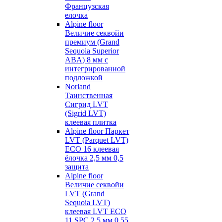
Французская
елочка
Alpine floor
Величие секвойи
премиум (Grand
Sequoia Superior
ABA) 8 мм с
интегрированной
подложкой
Norland
Таинственная
Сигрид LVT
(Sigrid LVT)
клеевая плитка
Alpine floor Паркет
LVT (Parquet LVT)
ECO 16 клеевая
ёлочка 2,5 мм 0,5
защита
Alpine floor
Величие секвойи
LVT (Grand
Sequoia LVT)
клеевая LVT ECO
11 SPC 2,5 мм 0,55