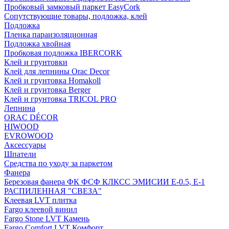
Пробковый замковый паркет EasyCork
Сопутствующие товары, подложка, клей
Подложка
Пленка параизоляционная
Подложка хвойная
Пробковая подложка IBERCORK
Клей и грунтовки
Клей для лепнины Orac Decor
Клей и грунтовка Homakoll
Клей и грунтовка Berger
Клей и грунтовка TRICOL PRO
Лепнина
ORAC DÉCOR
HIWOOD
EVROWOOD
Аксессуары
Шпатели
Средства по уходу за паркетом
Фанера
Березовая фанера ФК ФСФ КЛКСС ЭМИСИИ Е-0.5, Е-1
РАСПИЛЕННАЯ "СВЕЗА"
Клеевая LVT плитка
Fargo клеевой винил
Fargo Stone LVT Камень
Fargo Comfort LVT Комфорт