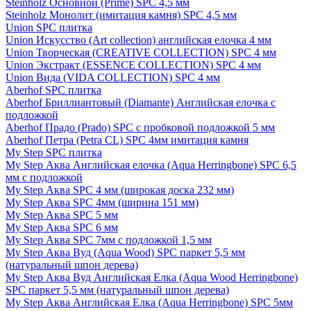
Steinholz Основной (Prime) SPC 4,5 мм
Steinholz Монолит (имитация камня) SPC 4,5 мм
Union SPC плитка
Union Искусство (Art collection) английская елочка 4 мм
Union Творческая (CREATIVE COLLECTION) SPC 4 мм
Union Экстракт (ESSENCE COLLECTION) SPC 4 мм
Union Вида (VIDA COLLECTION) SPC 4 мм
Aberhof SPC плитка
Aberhof Бриллиантовый (Diamante) Английская елочка с
подложкой
Aberhof Прадо (Prado) SPC с пробковой подложкой 5 мм
Aberhof Петра (Petra CL) SPC 4мм имитация камня
My Step SPC плитка
My Step Аква Английская елочка (Aqua Herringbone) SPC 6,5
мм с подложкой
My Step Аква SPC 4 мм (широкая доска 232 мм)
My Step Аква SPC 4мм (ширина 151 мм)
My Step Аква SPC 5 мм
My Step Аква SPC 6 мм
My Step Аква SPC 7мм c подложкой 1,5 мм
My Step Аква Вуд (Aqua Wood) SPC паркет 5,5 мм
(натуральный шпон дерева)
My Step Аква Вуд Английская Елка (Aqua Wood Herringbone)
SPC паркет 5,5 мм (натуральный шпон дерева)
My Step Аква Английская Елка (Aqua Herringbone) SPC 5мм