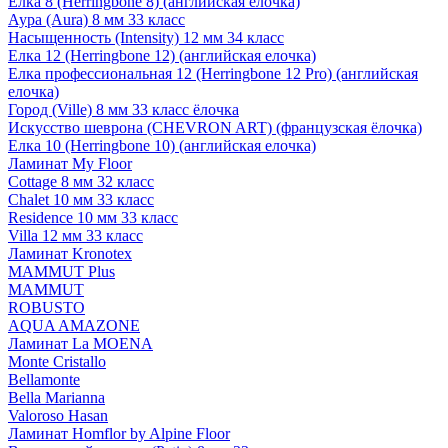
Елка 8 (Herringbone 8) (английская елочка)
Аура (Aura) 8 мм 33 класс
Насыщенность (Intensity) 12 мм 34 класс
Елка 12 (Herringbone 12) (английская елочка)
Елка профессиональная 12 (Herringbone 12 Pro) (английская
елочка)
Город (Ville) 8 мм 33 класс ёлочка
Искусство шеврона (CHEVRON ART) (французская ёлочка)
Елка 10 (Herringbone 10) (английская елочка)
Ламинат My Floor
Cottage 8 мм 32 класс
Chalet 10 мм 33 класс
Residence 10 мм 33 класс
Villa 12 мм 33 класс
Ламинат Kronotex
MAMMUT Plus
MAMMUT
ROBUSTO
AQUA AMAZONE
Ламинат La MOENA
Monte Cristallo
Bellamonte
Bella Marianna
Valoroso Hasan
Ламинат Homflor by Alpine Floor