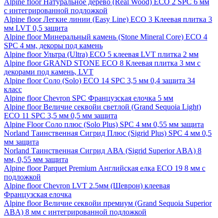
Alpine floor Натуральное дерево (Real Wood) ECO 2 SPC 6 мм
с интегрированной подложкой
Alpine floor Легкие линии (Easy Line) ECO 3 Клеевая плитка 3
мм LVT 0,5 защита
Alpine floor Минеральный камень (Stone Mineral Core) ECO 4
SPC 4 мм, декоры под камень
Alpine floor Ультра (Ultra) ECO 5 клеевая LVT плитка 2 мм
Alpine floor GRAND STONE ECO 8 Клеевая плитка 3 мм с
декорами под камень, LVT
Alpine floor Соло (Solo) ECO 14 SPC 3,5 мм 0,4 защита 34
класс
Alpine floor Chevron SPC Французская елочка 5 мм
Alpine floor Величие секвойи светлой (Grand Sequoia Light)
ECO 11 SPC 3,5 мм 0,5 мм защита
Alpine Floor Соло плюс (Solo Plus) SPC 4 мм 0,55 мм защита
Norland Таинственная Сигрид Плюс (Sigrid Plus) SPC 4 мм 0,5
мм защита
Norland Таинственная Сигрид АВА (Sigrid Superior ABA) 8
мм, 0,55 мм защита
Alpine floor Parquet Premium Английская елка ECO 19 8 мм с
подложкой
Alpine floor Chevron LVT 2.5мм (Шеврон) клеевая
Французская елочка
Alpine floor Величие секвойи премиум (Grand Sequoia Superior
ABA) 8 мм с интегрированной подложкой