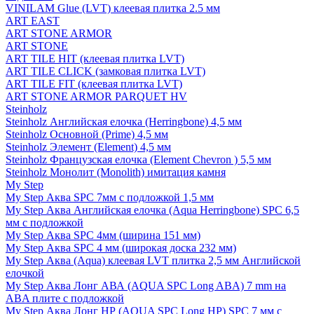
VINILAM Glue (LVT) клеевая плитка 2.5 мм
ART EAST
ART STONE ARMOR
ART STONE
ART TILE HIT (клеевая плитка LVT)
ART TILE CLICK (замковая плитка LVT)
ART TILE FIT (клеевая плитка LVT)
ART STONE ARMOR PARQUET HV
Steinholz
Steinholz Английская елочка (Herringbone) 4,5 мм
Steinholz Основной (Prime) 4,5 мм
Steinholz Элемент (Element) 4,5 мм
Steinholz Французская елочка (Element Chevron ) 5,5 мм
Steinholz Монолит (Monolith) имитация камня
My Step
My Step Аква SPC 7мм c подложкой 1,5 мм
My Step Аква Английская елочка (Aqua Herringbone) SPC 6,5
мм с подложкой
My Step Аква SPC 4мм (ширина 151 мм)
My Step Аква SPC 4 мм (широкая доска 232 мм)
My Step Аква (Aqua) клеевая LVT плитка 2,5 мм Английской
елочкой
My Step Аква Лонг АВА (AQUA SPC Long ABA) 7 mm на
ABA плите с подложкой
My Step Аква Лонг НР (AQUA SPC Long HP) SPC 7 мм с