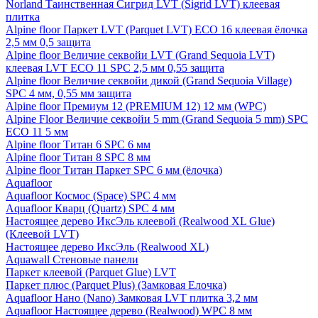
Norland Таинственная Сигрид LVT (Sigrid LVT) клеевая
плитка
Alpine floor Паркет LVT (Parquet LVT) ECO 16 клеевая ёлочка
2,5 мм 0,5 защита
Alpine floor Величие секвойи LVT (Grand Sequoia LVT)
клеевая LVT ECO 11 SPC 2,5 мм 0,55 защита
Alpine floor Величие секвойи дикой (Grand Sequoia Village)
SPC 4 мм, 0,55 мм защита
Alpine floor Премиум 12 (PREMIUM 12) 12 мм (WPC)
Alpine Floor Величие секвойи 5 mm (Grand Sequoia 5 mm) SPC
ECO 11 5 мм
Alpine floor Титан 6 SPC 6 мм
Alpine floor Титан 8 SPC 8 мм
Alpine floor Титан Паркет SPC 6 мм (ёлочка)
Aquafloor
Aquafloor Космос (Space) SPC 4 мм
Aquafloor Кварц (Quartz) SPC 4 мм
Настоящее дерево ИксЭль клеевой (Realwood XL Glue)
(Клеевой LVT)
Настоящее дерево ИксЭль (Realwood XL)
Aquawall Стеновые панели
Паркет клеевой (Parquet Glue) LVT
Паркет плюс (Parquet Plus) (Замковая Елочка)
Aquafloor Нано (Nano) Замковая LVT плитка 3,2 мм
Aquafloor Настоящее дерево (Realwood) WPC 8 мм