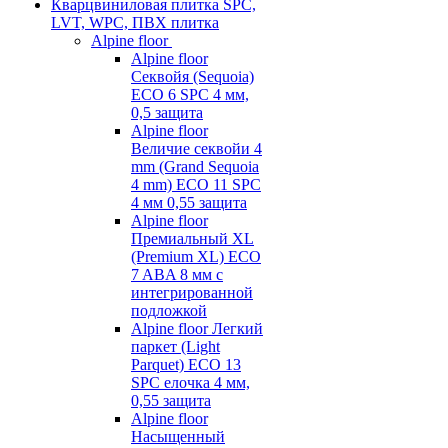
Кварцвиниловая плитка SPC,
LVT, WPC, ПВХ плитка
Alpine floor
Alpine floor
Секвойя (Sequoia)
ECO 6 SPC 4 мм,
0,5 защита
Alpine floor
Величие секвойи 4
mm (Grand Sequoia
4 mm) ECO 11 SPC
4 мм 0,55 защита
Alpine floor
Премиальный XL
(Premium XL) ECO
7 ABA 8 мм с
интегрированной
подложкой
Alpine floor Легкий
паркет (Light
Parquet) ECO 13
SPC елочка 4 мм,
0,55 защита
Alpine floor
Насыщенный