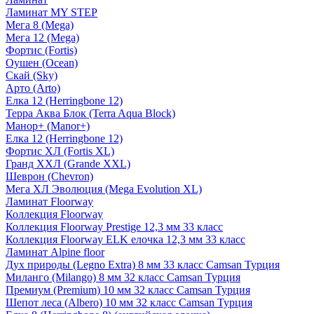
Ламинат MY STEP
Мега 8 (Mega)
Мега 12 (Mega)
Фортис (Fortis)
Оушен (Ocean)
Скай (Sky)
Арто (Arto)
Елка 12 (Herringbone 12)
Терра Аква Блок (Terra Aqua Block)
Манор+ (Manor+)
Елка 12 (Herringbone 12)
Фортис ХЛ (Fortis XL)
Гранд ХХЛ (Grande XXL)
Шеврон (Chevron)
Мега ХЛ Эволюция (Mega Evolution XL)
Ламинат Floorway
Коллекция Floorway
Коллекция Floorway Prestige 12,3 мм 33 класс
Коллекция Floorway ELK елочка 12,3 мм 33 класс
Ламинат Alpine floor
Дух природы (Legno Extra) 8 мм 33 класс Camsan Турция
Миланго (Milango) 8 мм 32 класс Camsan Турция
Премиум (Premium) 10 мм 32 класс Camsan Турция
Шепот леса (Albero) 10 мм 32 класс Camsan Турция