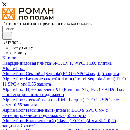
Интернет-магазин представительского класса
Каталог
По всему сайту
По каталогу
Каталог
Кварцвиниловая плитка SPC, LVT, WPC, ПВХ плитка
Alpine floor
Alpine floor Секвойя (Sequoia) ECO 6 SPC 4 мм, 0,5 защита
Alpine floor Величие секвойи 4 mm (Grand Sequoia 4 mm) ECO
11 SPC 4 мм 0,55 защита
Alpine floor Премиальный XL (Premium XL) ECO 7 ABA 8 мм
с интегрированной подложкой
Alpine floor Легкий паркет (Light Parquet) ECO 13 SPC елочка
4 мм, 0,55 защита
Alpine floor Насыщенный (Intense) ECO 9 SPC 6 мм с
интегрированной подложкой, 0,55 защита
Alpine floor Классический (Classic) ECO 1 (4 мм SPC 0,55
защита 43 класс)