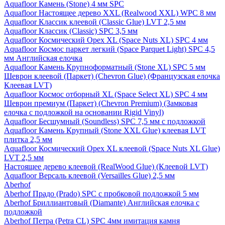
Aquafloor Камень (Stone) 4 мм SPC
Aquafloor Настоящее дерево XXL (Realwood XXL) WPC 8 мм
Aquafloor Классик клеевой (Classic Glue) LVT 2,5 мм
Aquafloor Классик (Classic) SPC 3,5 мм
Aquafloor Космический Орех XL (Space Nuts XL) SPC 4 мм
Aquafloor Космос паркет легкий (Space Parquet Light) SPC 4,5
мм Английская елочка
Aquafloor Камень Крупноформатный (Stone XL) SPC 5 мм
Шеврон клеевой (Паркет) (Chevron Glue) (Французская елочка
Клеевая LVT)
Aquafloor Космос отборный XL (Space Select XL) SPC 4 мм
Шеврон премиум (Паркет) (Chevron Premium) (Замковая
елочка с подложкой на основании Rigid Vinyl)
Aquafloor Бесшумный (Soundless) SPC 7,5 мм с подложкой
Aquafloor Камень Крупный (Stone XXL Glue) клеевая LVT
плитка 2,5 мм
Aquafloor Космический Орех XL клеевой (Space Nuts XL Glue)
LVT 2,5 мм
Настоящее дерево клеевой (RealWood Glue) (Клеевой LVT)
Aquafloor Версаль клеевой (Versailles Glue) 2,5 мм
Aberhof
Aberhof Прадо (Prado) SPC с пробковой подложкой 5 мм
Aberhof Бриллиантовый (Diamante) Английская елочка с
подложкой
Aberhof Петра (Petra CL) SPC 4мм имитация камня