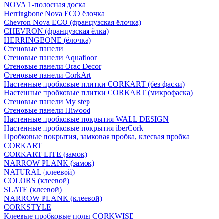
NOVA 1-полосная доска
Herringbone Nova ECO ёлочка
Chevron Nova ECO (французская ёлочка)
CHEVRON (французская ёлка)
HERRINGBONE (ёлочка)
Стеновые панели
Стеновые панели Aquafloor
Стеновые панели Orac Decor
Стеновые панели CorkArt
Настенные пробковые плитки CORKART (без фаски)
Настенные пробковые плитки CORKART (микрофаска)
Стеновые панели My step
Стеновые панели Hiwood
Настенные пробковые покрытия WALL DESIGN
Настенные пробковые покрытия iberCork
Пробковые покрытия, замковая пробка, клеевая пробка
CORKART
CORKART LITE (замок)
NARROW PLANK (замок)
NATURAL (клеевой)
COLORS (клеевой)
SLATE (клеевой)
NARROW PLANK (клеевой)
CORKSTYLE
Клеевые пробковые полы CORKWISE