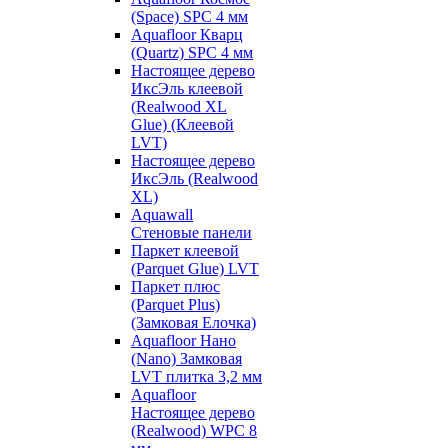
(Space) SPC 4 мм
Aquafloor Кварц
(Quartz) SPC 4 мм
Настоящее дерево
ИксЭль клеевой
(Realwood XL
Glue) (Клеевой
LVT)
Настоящее дерево
ИксЭль (Realwood
XL)
Aquawall
Стеновые панели
Паркет клеевой
(Parquet Glue) LVT
Паркет плюс
(Parquet Plus)
(Замковая Елочка)
Aquafloor Нано
(Nano) Замковая
LVT плитка 3,2 мм
Aquafloor
Настоящее дерево
(Realwood) WPC 8