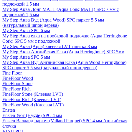
подложкой 1,5 мм
My Step Аква Лонг MATT (Aqua Long MATT) SPC 7 мм с
подложкой 1,5 мм
My Step Аква Вуд (Aqua Wood) SPC паркет 5,5 мм
(натуральный шпон дерева)
My Step Аква SPC 6 мм
My Step Аква елка на пробковой подложке (Aqua Herringbone
Cork) SPC 5 мм с подложкой
My Step Аква (Aqua) клеевая LVT плитка 3 мм
My Step Аква Английская Елка (Aqua Herringbone) SPC 5мм
My Step Аква SPC 5 мм
My Step Аква Вуд Английская Елка (Aqua Wood Herringbone)
SPC паркет 5,5 мм (натуральный шпон дерева)
Fine Floor
FineFloor Wood
FineFloor Stone
FineFloor Rich
FineFloor Stone (Клеевая LVT)
FineFloor Rich (Клеевая LVT)
FineFloor Wood (Клеевая LVT)
Ensten
Ensten Уют (Hygge) SPC 4 мм
Ensten Валланд паркет (Valland Parquet) SPC 4 мм Английская
ёлочка
VINILPOL