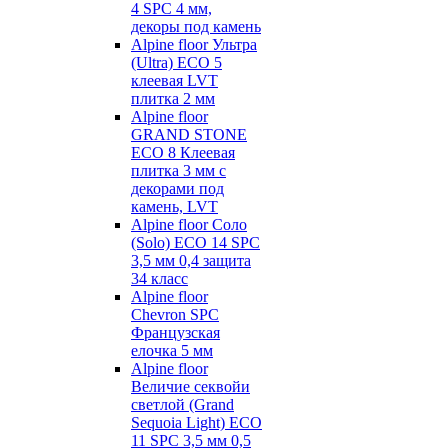
4 SPC 4 мм,
декоры под камень
Alpine floor Ультра
(Ultra) ECO 5
клеевая LVT
плитка 2 мм
Alpine floor
GRAND STONE
ECO 8 Клеевая
плитка 3 мм с
декорами под
камень, LVT
Alpine floor Соло
(Solo) ECO 14 SPC
3,5 мм 0,4 защита
34 класс
Alpine floor
Chevron SPC
Французская
елочка 5 мм
Alpine floor
Величие секвойи
светлой (Grand
Sequoia Light) ECO
11 SPC 3,5 мм 0,5