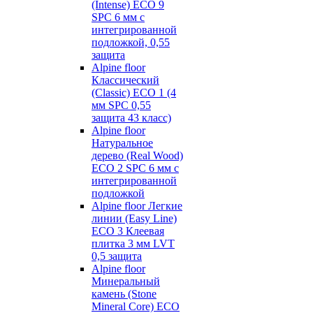
(Intense) ECO 9
SPC 6 мм с
интегрированной
подложкой, 0,55
защита
Alpine floor
Классический
(Classic) ECO 1 (4
мм SPC 0,55
защита 43 класс)
Alpine floor
Натуральное
дерево (Real Wood)
ECO 2 SPC 6 мм с
интегрированной
подложкой
Alpine floor Легкие
линии (Easy Line)
ECO 3 Клеевая
плитка 3 мм LVT
0,5 защита
Alpine floor
Минеральный
камень (Stone
Mineral Core) ECO