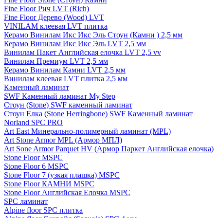
Fine Floor Рич LVT (Rich)
Fine Floor Дерево (Wood) LVT
VINILAM клеевая LVT плитка
Керамо Винилам Икс Икс Эль Стоун (Камни ) 2,5 мм
Керамо Винилам Икс Икс Эль LVT 2,5 мм
Винилам Пакет Английская елочка LVT 2,5 vv
Винилам Премиум LVT 2,5 мм
Керамо Винилам Камни LVT 2,5 мм
Винилам клеевая LVT плитка 2,5 мм
Каменный ламинат
SWF Каменный ламинат My Step
Стоун (Stone) SWF каменный ламинат
Стоун Елка (Stone Herringbone) SWF Каменный ламинат
Norland SPC PRO
Art East Минерально-полимерный ламинат (MPL)
Art Stone Armor MPL (Армор МПЛ)
Art Sone Armor Parquet HV (Армор Паркет Английская елочка)
Stone Floor MSPC
Stone Floor 6 MSPC
Stone Floor 7 (узкая плашка) MSPC
Stone Floor КАМНИ MSPC
Stone Floor Английская Елочка MSPC
SPC ламинат
Alpine floor SPC плитка