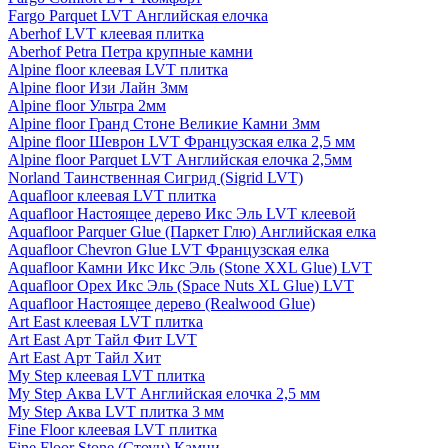
Fargo Parquet LVT Английская елочка
Aberhof LVT клеевая плитка
Aberhof Petra Петра крупные камни
Alpine floor клеевая LVT плитка
Alpine floor Изи Лайн 3мм
Alpine floor Ультра 2мм
Alpine floor Гранд Стоне Великие Камни 3мм
Alpine floor Шеврон LVT Французская елка 2,5 мм
Alpine floor Parquet LVT Английская елочка 2,5мм
Norland Таинственная Сигрид (Sigrid LVT)
Aquafloor клеевая LVT плитка
Aquafloor Настоящее дерево Икс Эль LVT клеевой
Aquafloor Parquer Glue (Паркет Глю) Английская елка
Aquafloor Chevron Glue LVT Французская елка
Aquafloor Камни Икс Икс Эль (Stone XXL Glue) LVT
Aquafloor Орех Икс Эль (Space Nuts XL Glue) LVT
Aquafloor Настоящее дерево (Realwood Glue)
Art East клеевая LVT плитка
Art East Арт Тайл Фит LVT
Art East Арт Тайл Хит
My Step клеевая LVT плитка
My Step Аква LVT Английская елочка 2,5 мм
My Step Аква LVT плитка 3 мм
Fine Floor клеевая LVT плитка
Fine Floor Stone (Стоун) Камни