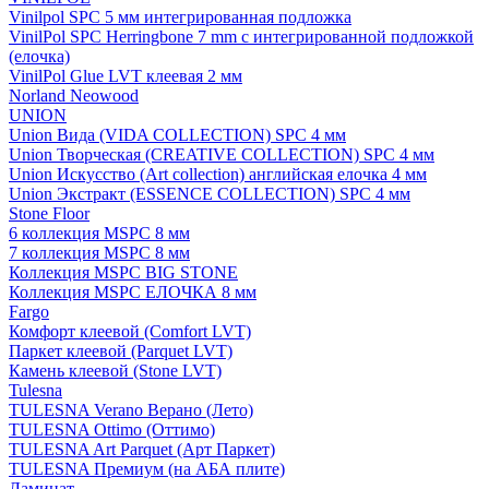
Vinilpol SPC 5 мм интегрированная подложка
VinilPol SPC Herringbone 7 mm с интегрированной подложкой
(елочка)
VinilPol Glue LVT клеевая 2 мм
Norland Neowood
UNION
Union Вида (VIDA COLLECTION) SPC 4 мм
Union Творческая (CREATIVE COLLECTION) SPC 4 мм
Union Искусство (Art collection) английская елочка 4 мм
Union Экстракт (ESSENCE COLLECTION) SPC 4 мм
Stone Floor
6 коллекция MSPC 8 мм
7 коллекция MSPC 8 мм
Коллекция MSPC BIG STONE
Коллекция MSPC ЕЛОЧКА 8 мм
Fargo
Комфорт клеевой (Comfort LVT)
Паркет клеевой (Parquet LVT)
Камень клеевой (Stone LVT)
Tulesna
TULESNA Verano Верано (Лето)
TULESNA Ottimo (Оттимо)
TULESNA Art Parquet (Арт Паркет)
TULESNA Премиум (на АБА плите)
Ламинат