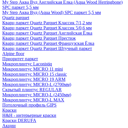
My Step Аква Вуд Английская Елка (Aqua Wood Herringbone)
SPC паркет 5,5 мм
My Step Аква Вуд (Aqua Wood) SPC паркет 5,5 мм
Quartz parquet
Кварц паркет Quartz Parquet Классик 7/1,2 мм
Кварц паркет Quartz Parquet Классик 5/0,6 мм
Кварц паркет Quartz Parquet Английская Ёлка
Кварц паркет Quartz Parquet Престиж
Кварц паркет Quartz Parquet Французская Ёлка
Кварц паркет Quartz Parquet Штучный паркет
Alpine floor
Приоритет паркет
Микроплинтус Laconistiq
Микроплинтус MICRO 11 mini
Микроплинтус MICRO 15 classic
Микроплинтус MICRO 19 ARM
Микроплинтус MICRO-L (2700мм)
Скрытый плинтус REGULAR
Микроплинтус MICRO-L (2450мм)
Микроплинтус MICRO-L MAX
Потолочный профиль GIPS
Краски
H&H - интерьерные краски
Краски DERUFA
Акции