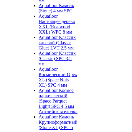
мм
Aquafloor Камень
(Stone) 4 мм SPC
Aquafloor
Настоящее дерево
XXL (Realwood
XXL) WPC 8 мм
Aquafloor Классик
клеевой (Classic
Glue) LVT 2,5 мм
Aquafloor Классик
(Classic) SPC 3,5
мм
Aquafloor
Космический Орех
XL (Space Nuts
XL) SPC 4 мм
Aquafloor Космос
паркет легкий
(Space Parquet
Light) SPC 4,5 мм
Английская елочка
Aquafloor Камень
Крупноформатный
(Stone XL) SPC 5