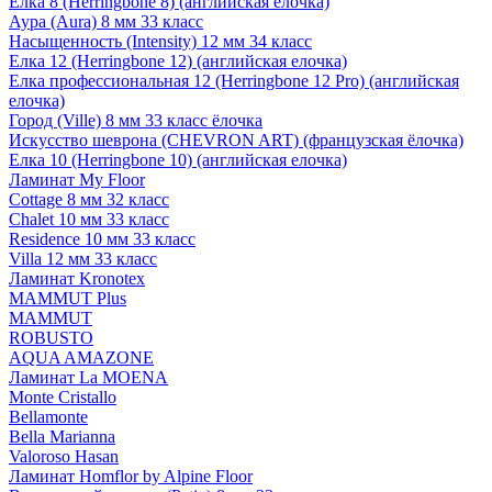
Елка 8 (Herringbone 8) (английская елочка)
Аура (Aura) 8 мм 33 класс
Насыщенность (Intensity) 12 мм 34 класс
Елка 12 (Herringbone 12) (английская елочка)
Елка профессиональная 12 (Herringbone 12 Pro) (английская
елочка)
Город (Ville) 8 мм 33 класс ёлочка
Искусство шеврона (CHEVRON ART) (французская ёлочка)
Елка 10 (Herringbone 10) (английская елочка)
Ламинат My Floor
Cottage 8 мм 32 класс
Chalet 10 мм 33 класс
Residence 10 мм 33 класс
Villa 12 мм 33 класс
Ламинат Kronotex
MAMMUT Plus
MAMMUT
ROBUSTO
AQUA AMAZONE
Ламинат La MOENA
Monte Cristallo
Bellamonte
Bella Marianna
Valoroso Hasan
Ламинат Homflor by Alpine Floor