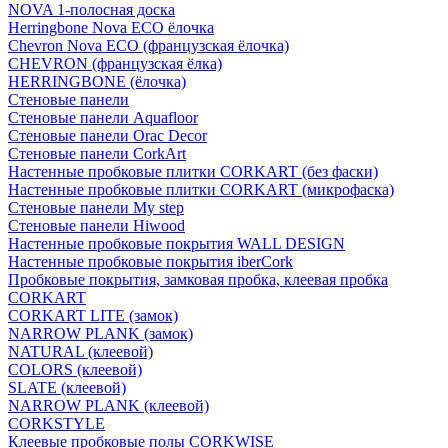
NOVA 1-полосная доска
Herringbone Nova ECO ёлочка
Chevron Nova ECO (французская ёлочка)
CHEVRON (французская ёлка)
HERRINGBONE (ёлочка)
Стеновые панели
Стеновые панели Aquafloor
Стеновые панели Orac Decor
Стеновые панели CorkArt
Настенные пробковые плитки CORKART (без фаски)
Настенные пробковые плитки CORKART (микрофаска)
Стеновые панели My step
Стеновые панели Hiwood
Настенные пробковые покрытия WALL DESIGN
Настенные пробковые покрытия iberCork
Пробковые покрытия, замковая пробка, клеевая пробка
CORKART
CORKART LITE (замок)
NARROW PLANK (замок)
NATURAL (клеевой)
COLORS (клеевой)
SLATE (клеевой)
NARROW PLANK (клеевой)
CORKSTYLE
Клеевые пробковые полы CORKWISE