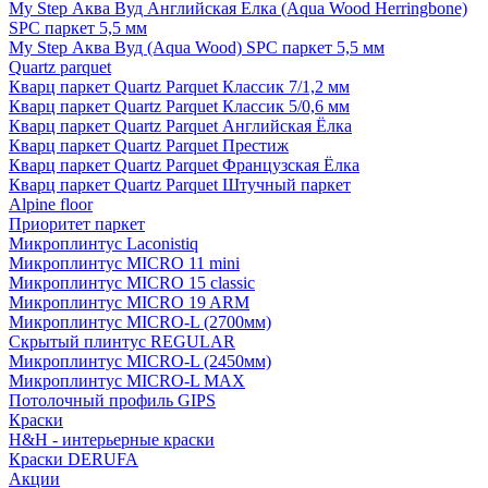
My Step Аква Вуд Английская Елка (Aqua Wood Herringbone)
SPC паркет 5,5 мм
My Step Аква Вуд (Aqua Wood) SPC паркет 5,5 мм
Quartz parquet
Кварц паркет Quartz Parquet Классик 7/1,2 мм
Кварц паркет Quartz Parquet Классик 5/0,6 мм
Кварц паркет Quartz Parquet Английская Ёлка
Кварц паркет Quartz Parquet Престиж
Кварц паркет Quartz Parquet Французская Ёлка
Кварц паркет Quartz Parquet Штучный паркет
Alpine floor
Приоритет паркет
Микроплинтус Laconistiq
Микроплинтус MICRO 11 mini
Микроплинтус MICRO 15 classic
Микроплинтус MICRO 19 ARM
Микроплинтус MICRO-L (2700мм)
Скрытый плинтус REGULAR
Микроплинтус MICRO-L (2450мм)
Микроплинтус MICRO-L MAX
Потолочный профиль GIPS
Краски
H&H - интерьерные краски
Краски DERUFA
Акции