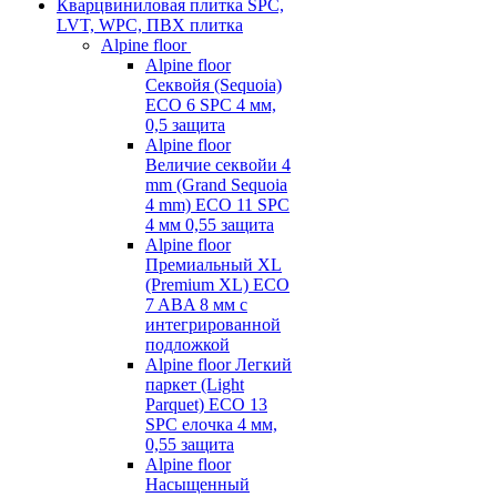
Кварцвиниловая плитка SPC,
LVT, WPC, ПВХ плитка
Alpine floor
Alpine floor
Секвойя (Sequoia)
ECO 6 SPC 4 мм,
0,5 защита
Alpine floor
Величие секвойи 4
mm (Grand Sequoia
4 mm) ECO 11 SPC
4 мм 0,55 защита
Alpine floor
Премиальный XL
(Premium XL) ECO
7 ABA 8 мм с
интегрированной
подложкой
Alpine floor Легкий
паркет (Light
Parquet) ECO 13
SPC елочка 4 мм,
0,55 защита
Alpine floor
Насыщенный