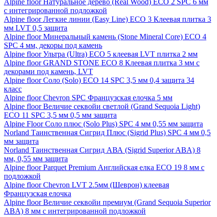
Alpine floor Натуральное дерево (Real Wood) ECO 2 SPC 6 мм
с интегрированной подложкой
Alpine floor Легкие линии (Easy Line) ECO 3 Клеевая плитка 3
мм LVT 0,5 защита
Alpine floor Минеральный камень (Stone Mineral Core) ECO 4
SPC 4 мм, декоры под камень
Alpine floor Ультра (Ultra) ECO 5 клеевая LVT плитка 2 мм
Alpine floor GRAND STONE ECO 8 Клеевая плитка 3 мм с
декорами под камень, LVT
Alpine floor Соло (Solo) ECO 14 SPC 3,5 мм 0,4 защита 34
класс
Alpine floor Chevron SPC Французская елочка 5 мм
Alpine floor Величие секвойи светлой (Grand Sequoia Light)
ECO 11 SPC 3,5 мм 0,5 мм защита
Alpine Floor Соло плюс (Solo Plus) SPC 4 мм 0,55 мм защита
Norland Таинственная Сигрид Плюс (Sigrid Plus) SPC 4 мм 0,5
мм защита
Norland Таинственная Сигрид АВА (Sigrid Superior ABA) 8
мм, 0,55 мм защита
Alpine floor Parquet Premium Английская елка ECO 19 8 мм с
подложкой
Alpine floor Chevron LVT 2.5мм (Шеврон) клеевая
Французская елочка
Alpine floor Величие секвойи премиум (Grand Sequoia Superior
ABA) 8 мм с интегрированной подложкой