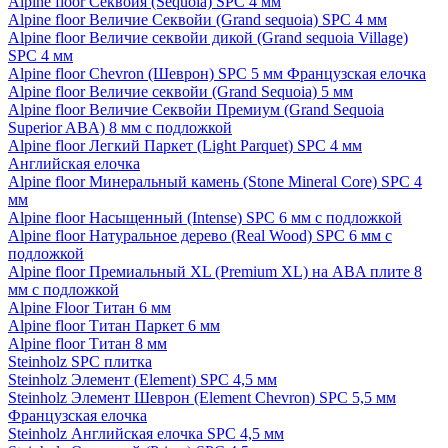
Alpine floor Секвойя (Sequoia) SPC 4 мм
Alpine floor Величие Секвойи (Grand sequoia) SPC 4 мм
Alpine floor Величие секвойи дикой (Grand sequoia Village)
SPC 4 мм
Alpine floor Chevron (Шеврон) SPC 5 мм Французская елочка
Alpine floor Величие секвойи (Grand Sequoia) 5 мм
Alpine floor Величие Секвойи Премиум (Grand Sequoia
Superior ABA) 8 мм с подложкой
Alpine floor Легкий Паркет (Light Parquet) SPC 4 мм
Английская елочка
Alpine floor Минеральный камень (Stone Mineral Core) SPC 4
мм
Alpine floor Насыщенный (Intense) SPC 6 мм с подложкой
Alpine floor Натуральное дерево (Real Wood) SPC 6 мм с
подложкой
Alpine floor Премиальный XL (Premium XL) на ABA плите 8
мм с подложкой
Alpine Floor Титан 6 мм
Alpine floor Титан Паркет 6 мм
Alpine floor Титан 8 мм
Steinholz SPC плитка
Steinholz Элемент (Element) SPC 4,5 мм
Steinholz Элемент Шеврон (Element Chevron) SPC 5,5 мм
Французская елочка
Steinholz Английская елочка SPC 4,5 мм