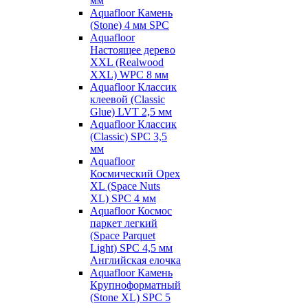
мм
Aquafloor Камень
(Stone) 4 мм SPC
Aquafloor
Настоящее дерево
XXL (Realwood
XXL) WPC 8 мм
Aquafloor Классик
клеевой (Classic
Glue) LVT 2,5 мм
Aquafloor Классик
(Classic) SPC 3,5
мм
Aquafloor
Космический Орех
XL (Space Nuts
XL) SPC 4 мм
Aquafloor Космос
паркет легкий
(Space Parquet
Light) SPC 4,5 мм
Английская елочка
Aquafloor Камень
Крупноформатный
(Stone XL) SPC 5