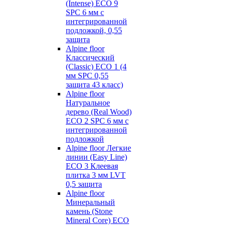
(Intense) ECO 9
SPC 6 мм с
интегрированной
подложкой, 0,55
защита
Alpine floor
Классический
(Classic) ECO 1 (4
мм SPC 0,55
защита 43 класс)
Alpine floor
Натуральное
дерево (Real Wood)
ECO 2 SPC 6 мм с
интегрированной
подложкой
Alpine floor Легкие
линии (Easy Line)
ECO 3 Клеевая
плитка 3 мм LVT
0,5 защита
Alpine floor
Минеральный
камень (Stone
Mineral Core) ECO