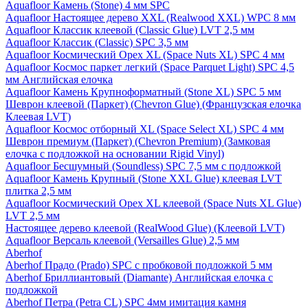
Aquafloor Камень (Stone) 4 мм SPC
Aquafloor Настоящее дерево XXL (Realwood XXL) WPC 8 мм
Aquafloor Классик клеевой (Classic Glue) LVT 2,5 мм
Aquafloor Классик (Classic) SPC 3,5 мм
Aquafloor Космический Орех XL (Space Nuts XL) SPC 4 мм
Aquafloor Космос паркет легкий (Space Parquet Light) SPC 4,5
мм Английская елочка
Aquafloor Камень Крупноформатный (Stone XL) SPC 5 мм
Шеврон клеевой (Паркет) (Chevron Glue) (Французская елочка
Клеевая LVT)
Aquafloor Космос отборный XL (Space Select XL) SPC 4 мм
Шеврон премиум (Паркет) (Chevron Premium) (Замковая
елочка с подложкой на основании Rigid Vinyl)
Aquafloor Бесшумный (Soundless) SPC 7,5 мм с подложкой
Aquafloor Камень Крупный (Stone XXL Glue) клеевая LVT
плитка 2,5 мм
Aquafloor Космический Орех XL клеевой (Space Nuts XL Glue)
LVT 2,5 мм
Настоящее дерево клеевой (RealWood Glue) (Клеевой LVT)
Aquafloor Версаль клеевой (Versailles Glue) 2,5 мм
Aberhof
Aberhof Прадо (Prado) SPC с пробковой подложкой 5 мм
Aberhof Бриллиантовый (Diamante) Английская елочка с
подложкой
Aberhof Петра (Petra CL) SPC 4мм имитация камня