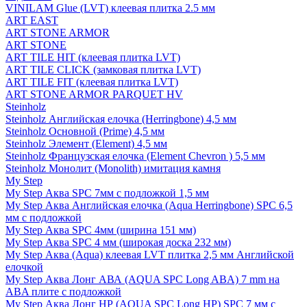
VINILAM Glue (LVT) клеевая плитка 2.5 мм
ART EAST
ART STONE ARMOR
ART STONE
ART TILE HIT (клеевая плитка LVT)
ART TILE CLICK (замковая плитка LVT)
ART TILE FIT (клеевая плитка LVT)
ART STONE ARMOR PARQUET HV
Steinholz
Steinholz Английская елочка (Herringbone) 4,5 мм
Steinholz Основной (Prime) 4,5 мм
Steinholz Элемент (Element) 4,5 мм
Steinholz Французская елочка (Element Chevron ) 5,5 мм
Steinholz Монолит (Monolith) имитация камня
My Step
My Step Аква SPC 7мм c подложкой 1,5 мм
My Step Аква Английская елочка (Aqua Herringbone) SPC 6,5
мм с подложкой
My Step Аква SPC 4мм (ширина 151 мм)
My Step Аква SPC 4 мм (широкая доска 232 мм)
My Step Аква (Aqua) клеевая LVT плитка 2,5 мм Английской
елочкой
My Step Аква Лонг АВА (AQUA SPC Long ABA) 7 mm на
ABA плите с подложкой
My Step Аква Лонг НР (AQUA SPC Long HP) SPC 7 мм с