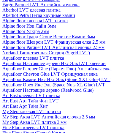
Fargo Parquet LVT Английская елочка
Aberhof LVT клеевая плитка
Aberhof Petra Петра крупные камни
Alpine floor клеевая LVT плитка
Alpine floor Изи Лайн 3мм
Alpine floor Ультра 2мм
Alpine floor Гранд Стоне Великие Камни 3мм
Alpine floor Шеврон LVT Французская елка 2,5 мм
Alpine floor Parquet LVT Английская елочка 2,5мм
Norland Таинственная Сигрид (Sigrid LVT)
Aquafloor клеевая LVT плитка
Aquafloor Настоящее дерево Икс Эль LVT клеевой
Aquafloor Parquer Glue (Паркет Глю) Английская елка
Aquafloor Chevron Glue LVT Французская елка
Aquafloor Камни Икс Икс Эль (Stone XXL Glue) LVT
Aquafloor Орех Икс Эль (Space Nuts XL Glue) LVT
Aquafloor Настоящее дерево (Realwood Glue)
Art East клеевая LVT плитка
Art East Арт Тайл Фит LVT
Art East Арт Тайл Хит
My Step клеевая LVT плитка
My Step Аква LVT Английская елочка 2,5 мм
My Step Аква LVT плитка 3 мм
Fine Floor клеевая LVT плитка
Fine Floor Stone (Стоун) Камни