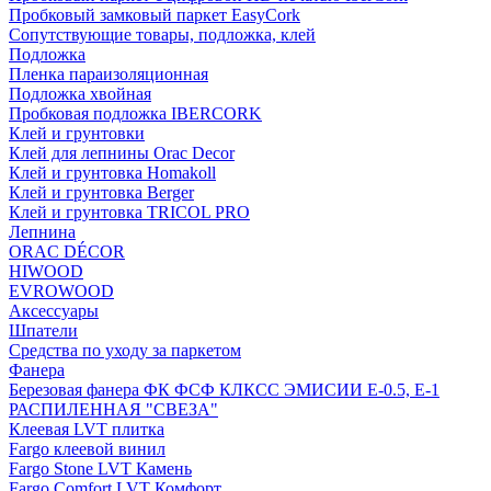
Пробковый замковый паркет EasyCork
Сопутствующие товары, подложка, клей
Подложка
Пленка параизоляционная
Подложка хвойная
Пробковая подложка IBERCORK
Клей и грунтовки
Клей для лепнины Orac Decor
Клей и грунтовка Homakoll
Клей и грунтовка Berger
Клей и грунтовка TRICOL PRO
Лепнина
ORAC DÉCOR
HIWOOD
EVROWOOD
Аксессуары
Шпатели
Средства по уходу за паркетом
Фанера
Березовая фанера ФК ФСФ КЛКСС ЭМИСИИ Е-0.5, Е-1
РАСПИЛЕННАЯ "СВЕЗА"
Клеевая LVT плитка
Fargo клеевой винил
Fargo Stone LVT Камень
Fargo Comfort LVT Комфорт