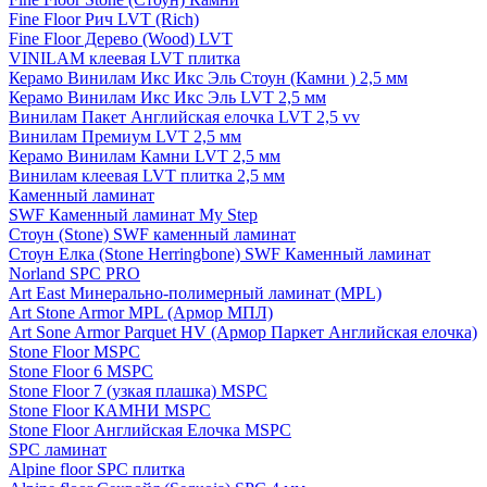
Fine Floor Рич LVT (Rich)
Fine Floor Дерево (Wood) LVT
VINILAM клеевая LVT плитка
Керамо Винилам Икс Икс Эль Стоун (Камни ) 2,5 мм
Керамо Винилам Икс Икс Эль LVT 2,5 мм
Винилам Пакет Английская елочка LVT 2,5 vv
Винилам Премиум LVT 2,5 мм
Керамо Винилам Камни LVT 2,5 мм
Винилам клеевая LVT плитка 2,5 мм
Каменный ламинат
SWF Каменный ламинат My Step
Стоун (Stone) SWF каменный ламинат
Стоун Елка (Stone Herringbone) SWF Каменный ламинат
Norland SPC PRO
Art East Минерально-полимерный ламинат (MPL)
Art Stone Armor MPL (Армор МПЛ)
Art Sone Armor Parquet HV (Армор Паркет Английская елочка)
Stone Floor MSPC
Stone Floor 6 MSPC
Stone Floor 7 (узкая плашка) MSPC
Stone Floor КАМНИ MSPC
Stone Floor Английская Елочка MSPC
SPC ламинат
Alpine floor SPC плитка