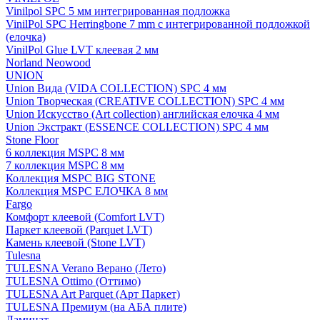
Vinilpol SPC 5 мм интегрированная подложка
VinilPol SPC Herringbone 7 mm с интегрированной подложкой
(елочка)
VinilPol Glue LVT клеевая 2 мм
Norland Neowood
UNION
Union Вида (VIDA COLLECTION) SPC 4 мм
Union Творческая (CREATIVE COLLECTION) SPC 4 мм
Union Искусство (Art collection) английская елочка 4 мм
Union Экстракт (ESSENCE COLLECTION) SPC 4 мм
Stone Floor
6 коллекция MSPC 8 мм
7 коллекция MSPC 8 мм
Коллекция MSPC BIG STONE
Коллекция MSPC ЕЛОЧКА 8 мм
Fargo
Комфорт клеевой (Comfort LVT)
Паркет клеевой (Parquet LVT)
Камень клеевой (Stone LVT)
Tulesna
TULESNA Verano Верано (Лето)
TULESNA Ottimo (Оттимо)
TULESNA Art Parquet (Арт Паркет)
TULESNA Премиум (на АБА плите)
Ламинат