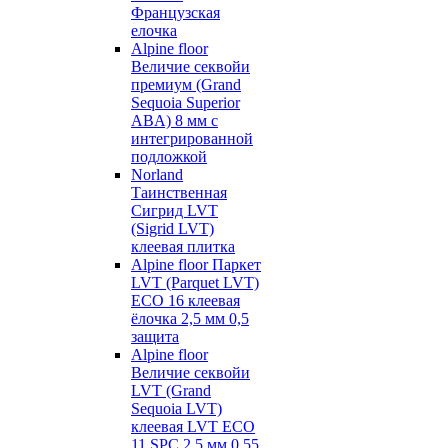
Французская
елочка
Alpine floor
Величие секвойи
премиум (Grand
Sequoia Superior
ABA) 8 мм с
интегрированной
подложкой
Norland
Таинственная
Сигрид LVT
(Sigrid LVT)
клеевая плитка
Alpine floor Паркет
LVT (Parquet LVT)
ECO 16 клеевая
ёлочка 2,5 мм 0,5
защита
Alpine floor
Величие секвойи
LVT (Grand
Sequoia LVT)
клеевая LVT ECO
11 SPC 2,5 мм 0,55