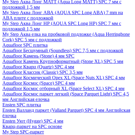
My Step Аква Лонг MATT (Aqua Long MATT) SPC 7 мм с
подложкой 1,5 мм
My Step Аква Лонг АВА (AQUA SPC Long ABA) 7 mm на
ABA плите с подложкой
My Step Аква Лонг НР (AQUA SPC Long HP) SPC 7 мм с
подложкой 1,5 мм
My Step Аква елка на пробковой подложке (Aqua Herringbone
Cork) SPC 5 мм с подложкой
Aquafloor SPC плитка
Aquafloor Бесшумный (Soundless) SPC 7,5 мм с подложкой
Aquafloor Камень (Stone) 4 мм SPC
Aquafloor Камень Крупноформатный (Stone XL) SPC 5 мм
Aquafloor Кварц (Quartz) SPC 4 мм
Aquafloor Классик (Classic) SPC 3,5 мм
Aquafloor Космический Орех XL (Space Nuts XL) SPC 4 мм
Aquafloor Космос (Space) SPC 4 мм
Aquafloor Космос отборный XL (Space Select XL) SPC 4 мм
Aquafloor Космос паркет легкий (Space Parquet Light) SPC 4,5
мм Английская елочка
Ensten SPC плитка
Ensten Валланд паркет (Valland Parquet) SPC 4 мм Английская
ёлочка
Ensten Уют (Hygge) SPC 4 мм
Кварц-паркет на SPC основе
My Step SPC-паркет