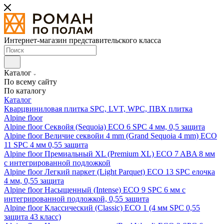
Интернет-магазин представительского класса
Каталог
По всему сайту
По каталогу
Каталог
Кварцвиниловая плитка SPC, LVT, WPC, ПВХ плитка
Alpine floor
Alpine floor Секвойя (Sequoia) ECO 6 SPC 4 мм, 0,5 защита
Alpine floor Величие секвойи 4 mm (Grand Sequoia 4 mm) ECO
11 SPC 4 мм 0,55 защита
Alpine floor Премиальный XL (Premium XL) ECO 7 ABA 8 мм
с интегрированной подложкой
Alpine floor Легкий паркет (Light Parquet) ECO 13 SPC елочка
4 мм, 0,55 защита
Alpine floor Насыщенный (Intense) ECO 9 SPC 6 мм с
интегрированной подложкой, 0,55 защита
Alpine floor Классический (Classic) ECO 1 (4 мм SPC 0,55
защита 43 класс)