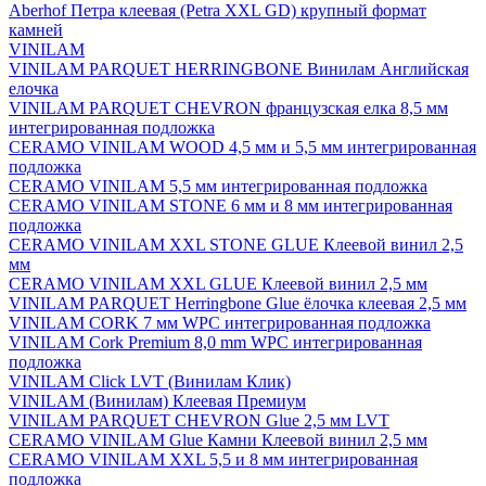
Aberhof Петра клеевая (Petra XXL GD) крупный формат
камней
VINILAM
VINILAM PARQUET HERRINGBONE Винилам Английская
елочка
VINILAM PARQUET CHEVRON французская елка 8,5 мм
интегрированная подложка
CERAMO VINILAM WOOD 4,5 мм и 5,5 мм интегрированная
подложка
CERAMO VINILAM 5,5 мм интегрированная подложка
CERAMO VINILAM STONE 6 мм и 8 мм интегрированная
подложка
CERAMO VINILAM XXL STONE GLUE Клеевой винил 2,5
мм
CERAMO VINILAM XXL GLUE Клеевой винил 2,5 мм
VINILAM PARQUET Herringbone Glue ёлочка клеевая 2,5 мм
VINILAM CORK 7 мм WPC интегрированная подложка
VINILAM Cork Premium 8,0 mm WPC интегрированная
подложка
VINILAM Click LVT (Винилам Клик)
VINILAM (Винилам) Клеевая Премиум
VINILAM PARQUET CHEVRON Glue 2,5 мм LVT
CERAMO VINILAM Glue Камни Клеевой винил 2,5 мм
CERAMO VINILAM XXL 5,5 и 8 мм интегрированная
подложка