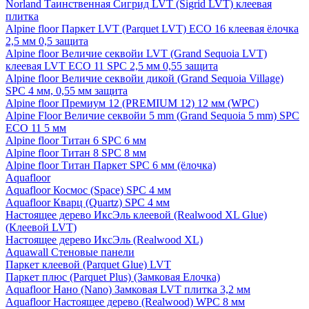
Norland Таинственная Сигрид LVT (Sigrid LVT) клеевая
плитка
Alpine floor Паркет LVT (Parquet LVT) ECO 16 клеевая ёлочка
2,5 мм 0,5 защита
Alpine floor Величие секвойи LVT (Grand Sequoia LVT)
клеевая LVT ECO 11 SPC 2,5 мм 0,55 защита
Alpine floor Величие секвойи дикой (Grand Sequoia Village)
SPC 4 мм, 0,55 мм защита
Alpine floor Премиум 12 (PREMIUM 12) 12 мм (WPC)
Alpine Floor Величие секвойи 5 mm (Grand Sequoia 5 mm) SPC
ECO 11 5 мм
Alpine floor Титан 6 SPC 6 мм
Alpine floor Титан 8 SPC 8 мм
Alpine floor Титан Паркет SPC 6 мм (ёлочка)
Aquafloor
Aquafloor Космос (Space) SPC 4 мм
Aquafloor Кварц (Quartz) SPC 4 мм
Настоящее дерево ИксЭль клеевой (Realwood XL Glue)
(Клеевой LVT)
Настоящее дерево ИксЭль (Realwood XL)
Aquawall Стеновые панели
Паркет клеевой (Parquet Glue) LVT
Паркет плюс (Parquet Plus) (Замковая Елочка)
Aquafloor Нано (Nano) Замковая LVT плитка 3,2 мм
Aquafloor Настоящее дерево (Realwood) WPC 8 мм