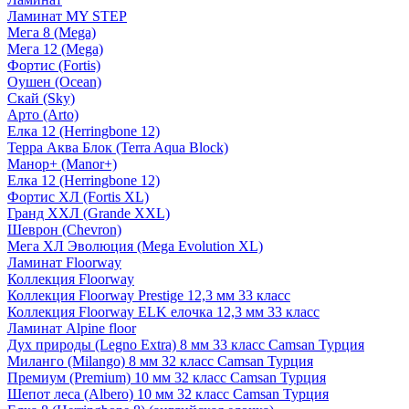
Ламинат MY STEP
Мега 8 (Mega)
Мега 12 (Mega)
Фортис (Fortis)
Оушен (Ocean)
Скай (Sky)
Арто (Arto)
Елка 12 (Herringbone 12)
Терра Аква Блок (Terra Aqua Block)
Манор+ (Manor+)
Елка 12 (Herringbone 12)
Фортис ХЛ (Fortis XL)
Гранд ХХЛ (Grande XXL)
Шеврон (Chevron)
Мега ХЛ Эволюция (Mega Evolution XL)
Ламинат Floorway
Коллекция Floorway
Коллекция Floorway Prestige 12,3 мм 33 класс
Коллекция Floorway ELK елочка 12,3 мм 33 класс
Ламинат Alpine floor
Дух природы (Legno Extra) 8 мм 33 класс Camsan Турция
Миланго (Milango) 8 мм 32 класс Camsan Турция
Премиум (Premium) 10 мм 32 класс Camsan Турция
Шепот леса (Albero) 10 мм 32 класс Camsan Турция