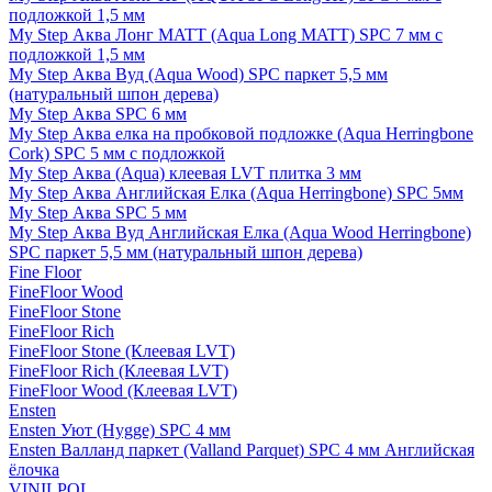
подложкой 1,5 мм
My Step Аква Лонг MATT (Aqua Long MATT) SPC 7 мм с
подложкой 1,5 мм
My Step Аква Вуд (Aqua Wood) SPC паркет 5,5 мм
(натуральный шпон дерева)
My Step Аква SPC 6 мм
My Step Аква елка на пробковой подложке (Aqua Herringbone
Cork) SPC 5 мм с подложкой
My Step Аква (Aqua) клеевая LVT плитка 3 мм
My Step Аква Английская Елка (Aqua Herringbone) SPC 5мм
My Step Аква SPC 5 мм
My Step Аква Вуд Английская Елка (Aqua Wood Herringbone)
SPC паркет 5,5 мм (натуральный шпон дерева)
Fine Floor
FineFloor Wood
FineFloor Stone
FineFloor Rich
FineFloor Stone (Клеевая LVT)
FineFloor Rich (Клеевая LVT)
FineFloor Wood (Клеевая LVT)
Ensten
Ensten Уют (Hygge) SPC 4 мм
Ensten Валланд паркет (Valland Parquet) SPC 4 мм Английская
ёлочка
VINILPOL