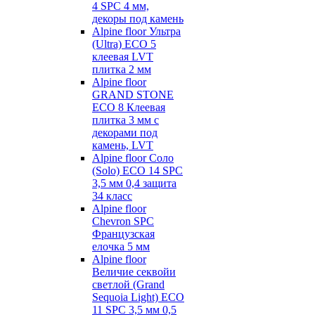
4 SPC 4 мм,
декоры под камень
Alpine floor Ультра
(Ultra) ECO 5
клеевая LVT
плитка 2 мм
Alpine floor
GRAND STONE
ECO 8 Клеевая
плитка 3 мм с
декорами под
камень, LVT
Alpine floor Соло
(Solo) ECO 14 SPC
3,5 мм 0,4 защита
34 класс
Alpine floor
Chevron SPC
Французская
елочка 5 мм
Alpine floor
Величие секвойи
светлой (Grand
Sequoia Light) ECO
11 SPC 3,5 мм 0,5