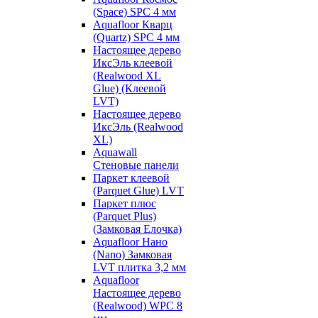
(Space) SPC 4 мм
Aquafloor Кварц
(Quartz) SPC 4 мм
Настоящее дерево
ИксЭль клеевой
(Realwood XL
Glue) (Клеевой
LVT)
Настоящее дерево
ИксЭль (Realwood
XL)
Aquawall
Стеновые панели
Паркет клеевой
(Parquet Glue) LVT
Паркет плюс
(Parquet Plus)
(Замковая Елочка)
Aquafloor Нано
(Nano) Замковая
LVT плитка 3,2 мм
Aquafloor
Настоящее дерево
(Realwood) WPC 8