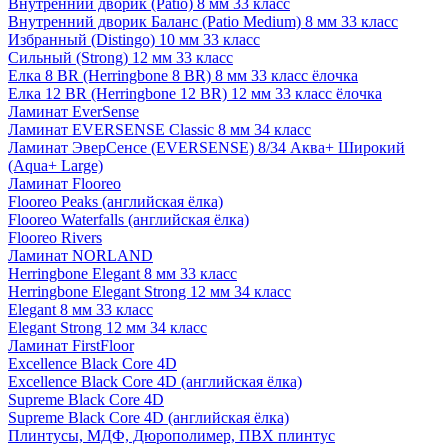
Внутренний дворик (Patio) 8 мм 33 класс
Внутренний дворик Баланс (Patio Medium) 8 мм 33 класс
Избранный (Distingo) 10 мм 33 класс
Сильный (Strong) 12 мм 33 класс
Елка 8 BR (Herringbone 8 BR) 8 мм 33 класс ёлочка
Елка 12 BR (Herringbone 12 BR) 12 мм 33 класс ёлочка
Ламинат EverSense
Ламинат EVERSENSE Classic 8 мм 34 класс
Ламинат ЭверСенсе (EVERSENSE) 8/34 Аква+ Широкий
(Aqua+ Large)
Ламинат Flooreo
Flooreo Peaks (английская ёлка)
Flooreo Waterfalls (английская ёлка)
Flooreo Rivers
Ламинат NORLAND
Herringbone Elegant 8 мм 33 класс
Herringbone Elegant Strong 12 мм 34 класс
Elegant 8 мм 33 класс
Elegant Strong 12 мм 34 класс
Ламинат FirstFloor
Excellence Black Core 4D
Excellence Black Core 4D (английская ёлка)
Supreme Black Core 4D
Supreme Black Core 4D (английская ёлка)
Плинтусы, МДФ, Дюрополимер, ПВХ плинтус