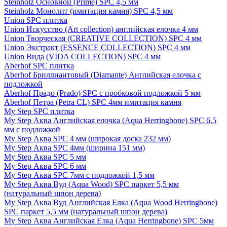
Steinholz Основной (Prime) SPC 4,5 мм
Steinholz Монолит (имитация камня) SPC 4,5 мм
Union SPC плитка
Union Искусство (Art collection) английская елочка 4 мм
Union Творческая (CREATIVE COLLECTION) SPC 4 мм
Union Экстракт (ESSENCE COLLECTION) SPC 4 мм
Union Вида (VIDA COLLECTION) SPC 4 мм
Aberhof SPC плитка
Aberhof Бриллиантовый (Diamante) Английская елочка с
подложкой
Aberhof Прадо (Prado) SPC с пробковой подложкой 5 мм
Aberhof Петра (Petra CL) SPC 4мм имитация камня
My Step SPC плитка
My Step Аква Английская елочка (Aqua Herringbone) SPC 6,5
мм с подложкой
My Step Аква SPC 4 мм (широкая доска 232 мм)
My Step Аква SPC 4мм (ширина 151 мм)
My Step Аква SPC 5 мм
My Step Аква SPC 6 мм
My Step Аква SPC 7мм c подложкой 1,5 мм
My Step Аква Вуд (Aqua Wood) SPC паркет 5,5 мм
(натуральный шпон дерева)
My Step Аква Вуд Английская Елка (Aqua Wood Herringbone)
SPC паркет 5,5 мм (натуральный шпон дерева)
My Step Аква Английская Елка (Aqua Herringbone) SPC 5мм