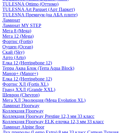
TULESNA Ottimo (Оттимо)
TULESNA Art Parquet (Арт Паркет)
TULESNA Премиум (на АБА плите)
Ламинат
Ламинат MY STEP
Мега 8 (Mega)
Мега 12 (Mega)
Фортис (Fortis)
Оушен (Ocean)
Скай (Sky)
Арто (Arto)
Елка 12 (Herringbone 12)
Терра Аква Блок (Terra Aqua Block)
Манор+ (Manor+)
Елка 12 (Herringbone 12)
Фортис ХЛ (Fortis XL)
Гранд ХХЛ (Grande XXL)
Шеврон (Chevron)
Мега ХЛ Эволюция (Mega Evolution XL)
Ламинат Floorway
Коллекция Floorway
Коллекция Floorway Prestige 12,3 мм 33 класс
Коллекция Floorway ELK елочка 12,3 мм 33 класс
Ламинат Alpine floor
Дух природы (Legno Extra) 8 мм 33 класс Camsan Турция