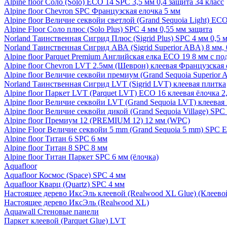
Alpine floor Соло (Solo) ECO 14 SPC 3,5 мм 0,4 защита 34 класс
Alpine floor Chevron SPC Французская елочка 5 мм
Alpine floor Величие секвойи светлой (Grand Sequoia Light) EC
Alpine Floor Соло плюс (Solo Plus) SPC 4 мм 0,55 мм защита
Norland Таинственная Сигрид Плюс (Sigrid Plus) SPC 4 мм 0,5 
Norland Таинственная Сигрид АВА (Sigrid Superior ABA) 8 мм, 
Alpine floor Parquet Premium Английская елка ECO 19 8 мм с п
Alpine floor Chevron LVT 2.5мм (Шеврон) клеевая Французская 
Alpine floor Величие секвойи премиум (Grand Sequoia Superio
Norland Таинственная Сигрид LVT (Sigrid LVT) клеевая плитка
Alpine floor Паркет LVT (Parquet LVT) ECO 16 клеевая ёлочка 2
Alpine floor Величие секвойи LVT (Grand Sequoia LVT) клеева
Alpine floor Величие секвойи дикой (Grand Sequoia Village) SPC
Alpine floor Премиум 12 (PREMIUM 12) 12 мм (WPC)
Alpine Floor Величие секвойи 5 mm (Grand Sequoia 5 mm) SPC 
Alpine floor Титан 6 SPC 6 мм
Alpine floor Титан 8 SPC 8 мм
Alpine floor Титан Паркет SPC 6 мм (ёлочка)
Aquafloor
Aquafloor Космос (Space) SPC 4 мм
Aquafloor Кварц (Quartz) SPC 4 мм
Настоящее дерево ИксЭль клеевой (Realwood XL Glue) (Клеев
Настоящее дерево ИксЭль (Realwood XL)
Aquawall Стеновые панели
Паркет клеевой (Parquet Glue) LVT