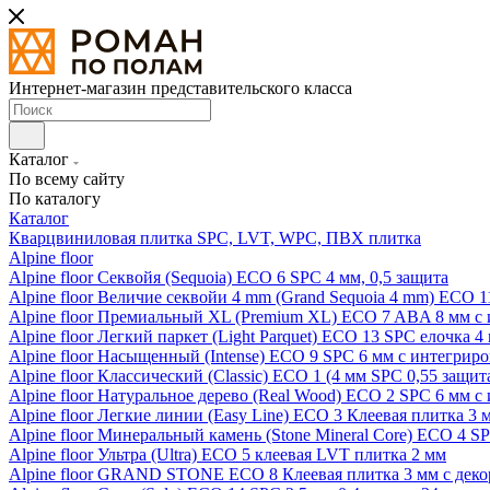
Интернет-магазин представительского класса
Каталог
По всему сайту
По каталогу
Каталог
Кварцвиниловая плитка SPC, LVT, WPC, ПВХ плитка
Alpine floor
Alpine floor Секвойя (Sequoia) ECO 6 SPC 4 мм, 0,5 защита
Alpine floor Величие секвойи 4 mm (Grand Sequoia 4 mm) ECO 1
Alpine floor Премиальный XL (Premium XL) ECO 7 ABA 8 мм с
Alpine floor Легкий паркет (Light Parquet) ECO 13 SPC елочка 4
Alpine floor Насыщенный (Intense) ECO 9 SPC 6 мм с интегрир
Alpine floor Классический (Classic) ECO 1 (4 мм SPC 0,55 защит
Alpine floor Натуральное дерево (Real Wood) ECO 2 SPC 6 мм 
Alpine floor Легкие линии (Easy Line) ECO 3 Клеевая плитка 3
Alpine floor Минеральный камень (Stone Mineral Core) ECO 4 S
Alpine floor Ультра (Ultra) ECO 5 клеевая LVT плитка 2 мм
Alpine floor GRAND STONE ECO 8 Клеевая плитка 3 мм с деко