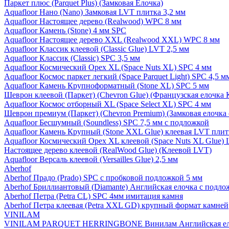
Паркет плюс (Parquet Plus) (Замковая Елочка)
Aquafloor Нано (Nano) Замковая LVT плитка 3,2 мм
Aquafloor Настоящее дерево (Realwood) WPC 8 мм
Aquafloor Камень (Stone) 4 мм SPC
Aquafloor Настоящее дерево XXL (Realwood XXL) WPC 8 мм
Aquafloor Классик клеевой (Classic Glue) LVT 2,5 мм
Aquafloor Классик (Classic) SPC 3,5 мм
Aquafloor Космический Орех XL (Space Nuts XL) SPC 4 мм
Aquafloor Космос паркет легкий (Space Parquet Light) SPC 4,5 
Aquafloor Камень Крупноформатный (Stone XL) SPC 5 мм
Шеврон клеевой (Паркет) (Chevron Glue) (Французская елочка 
Aquafloor Космос отборный XL (Space Select XL) SPC 4 мм
Шеврон премиум (Паркет) (Chevron Premium) (Замковая елочка 
Aquafloor Бесшумный (Soundless) SPC 7,5 мм с подложкой
Aquafloor Камень Крупный (Stone XXL Glue) клеевая LVT плит
Aquafloor Космический Орех XL клеевой (Space Nuts XL Glue) 
Настоящее дерево клеевой (RealWood Glue) (Клеевой LVT)
Aquafloor Версаль клеевой (Versailles Glue) 2,5 мм
Aberhof
Aberhof Прадо (Prado) SPC с пробковой подложкой 5 мм
Aberhof Бриллиантовый (Diamante) Английская елочка с подло
Aberhof Петра (Petra CL) SPC 4мм имитация камня
Aberhof Петра клеевая (Petra XXL GD) крупный формат камней
VINILAM
VINILAM PARQUET HERRINGBONE Винилам Английская ел