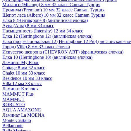
Миланго (Milango) 8 мм 32 класс Camsan Турция
Премиум (Premium) 10 мм 32 класс Camsan Турция
Шепот леса (Albero) 10 мм 32 класс Camsan Турция
Елка 8 (Herringbone 8) (английская елочка)
Аура (Aura) 8 мм 33 класс
Насыщенность (Intensity) 12 мм 34 класс
Елка 12 (Herringbone 12) (английская елочка)
Елка профессиональная 12 (Herringbone 12 Pro) (английская ело
Город (Ville) 8 мм 33 класс ёлочка
Искусство шеврона (CHEVRON ART) (французская ёлочка)
Елка 10 (Herringbone 10) (английская елочка)
Ламинат My Floor
Cottage 8 мм 32 класс
Chalet 10 мм 33 класс
Residence 10 мм 33 класс
Villa 12 мм 33 класс
Ламинат Kronotex
MAMMUT Plus
MAMMUT
ROBUSTO
AQUA AMAZONE
Ламинат La MOENA
Monte Cristallo
Bellamonte
Bella Marianna