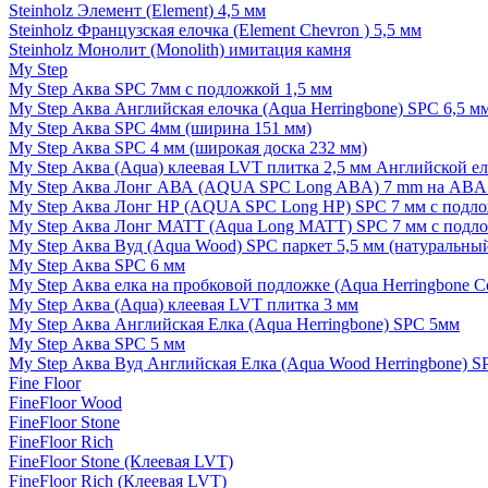
Steinholz Элемент (Element) 4,5 мм
Steinholz Французская елочка (Element Chevron ) 5,5 мм
Steinholz Монолит (Monolith) имитация камня
My Step
My Step Аква SPC 7мм c подложкой 1,5 мм
My Step Аква Английская елочка (Aqua Herringbone) SPC 6,5 м
My Step Аква SPC 4мм (ширина 151 мм)
My Step Аква SPC 4 мм (широкая доска 232 мм)
My Step Аква (Aqua) клеевая LVT плитка 2,5 мм Английской е
My Step Аква Лонг АВА (AQUA SPC Long ABA) 7 mm на ABA 
My Step Аква Лонг НР (AQUA SPC Long HP) SPC 7 мм с подло
My Step Аква Лонг MATT (Aqua Long MATT) SPC 7 мм с подло
My Step Аква Вуд (Aqua Wood) SPC паркет 5,5 мм (натуральны
My Step Аква SPC 6 мм
My Step Аква елка на пробковой подложке (Aqua Herringbone C
My Step Аква (Aqua) клеевая LVT плитка 3 мм
My Step Аква Английская Елка (Aqua Herringbone) SPC 5мм
My Step Аква SPC 5 мм
My Step Аква Вуд Английская Елка (Aqua Wood Herringbone) S
Fine Floor
FineFloor Wood
FineFloor Stone
FineFloor Rich
FineFloor Stone (Клеевая LVT)
FineFloor Rich (Клеевая LVT)