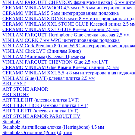
VINILAM PARQUET CHEVRON французская елка 8,5 мм инте
CERAMO VINILAM WOOD 4,5 мм и 5,5 мм интегрированная 
CERAMO VINILAM 5,5 мм интегрированная подложка
CERAMO VINILAM STONE 6 мм и 8 мм интегрированная под
CERAMO VINILAM XXL STONE GLUE Клеевой винил 2,5 м
CERAMO VINILAM XXL GLUE Клеевой винил 2,5 мм
VINILAM PARQUET Herringbone Glue ёлочка клеевая 2,5 мм
VINILAM CORK 7 мм WPC интегрированная подложка
VINILAM Cork Premium 8,0 mm WPC интегрированная подлож
VINILAM Click LVT (Винилам Клик)
VINILAM (Винилам) Клеевая Премиум
VINILAM PARQUET CHEVRON Glue 2,5 мм LVT
CERAMO VINILAM Glue Камни Клеевой винил 2,5 мм
CERAMO VINILAM XXL 5,5 и 8 мм интегрированная подложк
VINILAM Glue (LVT) клеевая плитка 2.5 мм
ART EAST
ART STONE ARMOR
ART STONE
ART TILE HIT (клеевая плитка LVT)
ART TILE CLICK (замковая плитка LVT)
ART TILE FIT (клеевая плитка LVT)
ART STONE ARMOR PARQUET HV
Steinholz
Steinholz Английская елочка (Herringbone) 4,5 мм
Steinholz Основной (Prime) 4,5 мм