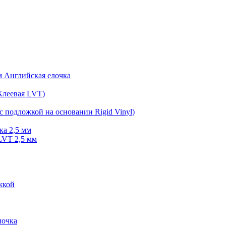
мм Английская елочка
Клеевая LVT)
с подложкой на основании Rigid Vinyl)
ка 2,5 мм
LVT 2,5 мм
жкой
очка