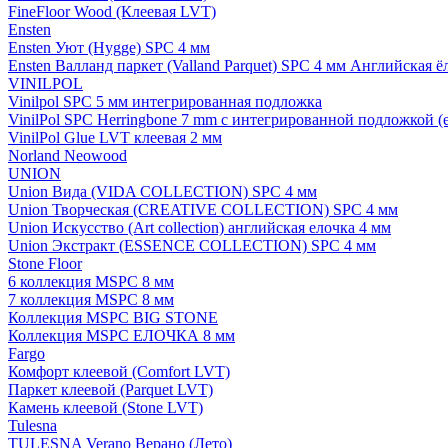
FineFloor Wood (Клеевая LVT)
Ensten
Ensten Уют (Hygge) SPC 4 мм
Ensten Валланд паркет (Valland Parquet) SPC 4 мм Английская ё
VINILPOL
Vinilpol SPC 5 мм интегрированная подложка
VinilPol SPC Herringbone 7 mm с интегрированной подложкой (
VinilPol Glue LVT клеевая 2 мм
Norland Neowood
UNION
Union Вида (VIDA COLLECTION) SPC 4 мм
Union Творческая (CREATIVE COLLECTION) SPC 4 мм
Union Искусство (Art collection) английская елочка 4 мм
Union Экстракт (ESSENCE COLLECTION) SPC 4 мм
Stone Floor
6 коллекция MSPC 8 мм
7 коллекция MSPC 8 мм
Коллекция MSPC BIG STONE
Коллекция MSPC ЕЛОЧКА 8 мм
Fargo
Комфорт клеевой (Comfort LVT)
Паркет клеевой (Parquet LVT)
Камень клеевой (Stone LVT)
Tulesna
TULESNA Verano Верано (Лето)