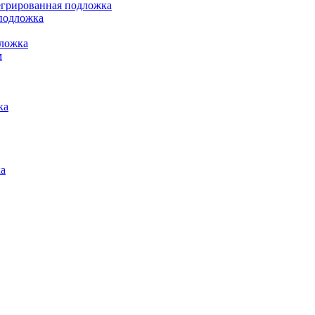
грированная подложка
подложка
ложка
м
ка
а