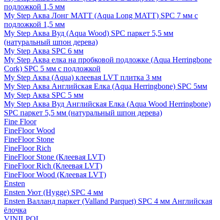
подложкой 1,5 мм
My Step Аква Лонг MATT (Aqua Long MATT) SPC 7 мм с
подложкой 1,5 мм
My Step Аква Вуд (Aqua Wood) SPC паркет 5,5 мм
(натуральный шпон дерева)
My Step Аква SPC 6 мм
My Step Аква елка на пробковой подложке (Aqua Herringbone
Cork) SPC 5 мм с подложкой
My Step Аква (Aqua) клеевая LVT плитка 3 мм
My Step Аква Английская Елка (Aqua Herringbone) SPC 5мм
My Step Аква SPC 5 мм
My Step Аква Вуд Английская Елка (Aqua Wood Herringbone)
SPC паркет 5,5 мм (натуральный шпон дерева)
Fine Floor
FineFloor Wood
FineFloor Stone
FineFloor Rich
FineFloor Stone (Клеевая LVT)
FineFloor Rich (Клеевая LVT)
FineFloor Wood (Клеевая LVT)
Ensten
Ensten Уют (Hygge) SPC 4 мм
Ensten Валланд паркет (Valland Parquet) SPC 4 мм Английская
ёлочка
VINILPOL