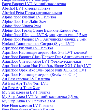
Fargo Parquet LVT Английская елочка
Aberhof LVT клеевая плитка
Aberhof Petra Петра крупные камни
Alpine floor клеевая LVT плитка
Alpine floor Изи Лайн 3мм
Alpine floor Ультра 2мм
Alpine floor Гранд Стоне Великие Камни 3мм
Alpine floor Шеврон LVT Французская елка 2,5 мм
Alpine floor Parquet LVT Английская елочка 2,5мм
Norland Таинственная Сигрид (Sigrid LVT)
Aquafloor клеевая LVT плитка
Aquafloor Настоящее дерево Икс Эль LVT клеевой
Aquafloor Parquer Glue (Паркет Глю) Английская елка
Aquafloor Chevron Glue LVT Французская елка
Aquafloor Камни Икс Икс Эль (Stone XXL Glue) LVT
Aquafloor Орех Икс Эль (Space Nuts XL Glue) LVT
Aquafloor Настоящее дерево (Realwood Glue)
Art East клеевая LVT плитка
Art East Арт Тайл Фит LVT
Art East Арт Тайл Хит
My Step клеевая LVT плитка
My Step Аква LVT Английская елочка 2,5 мм
My Step Аква LVT плитка 3 мм
Fine Floor клеевая LVT плитка
Fine Floor Stone (Стоун) Камни