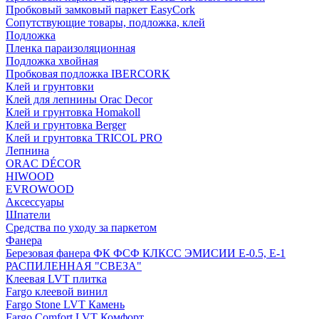
Пробковый замковый паркет EasyCork
Сопутствующие товары, подложка, клей
Подложка
Пленка параизоляционная
Подложка хвойная
Пробковая подложка IBERCORK
Клей и грунтовки
Клей для лепнины Orac Decor
Клей и грунтовка Homakoll
Клей и грунтовка Berger
Клей и грунтовка TRICOL PRO
Лепнина
ORAC DÉCOR
HIWOOD
EVROWOOD
Аксессуары
Шпатели
Средства по уходу за паркетом
Фанера
Березовая фанера ФК ФСФ КЛКСС ЭМИСИИ Е-0.5, Е-1
РАСПИЛЕННАЯ "СВЕЗА"
Клеевая LVT плитка
Fargo клеевой винил
Fargo Stone LVT Камень
Fargo Comfort LVT Комфорт