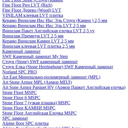
Fine Floor Рич LVT (Rich)
Fine Floor Дерево (Wood) LVT
VINILAM клеевая LVT плитка
Керамо Винилам Икс Икс Эль Стоун (Камни ) 2,5 мм
Керамо Винилам Икс Икс Эль LVT 2,5 мм
Винилам Пакет Английская елочка LVT 2,5 vv
Винилам Премиум LVT 2,5 мм
Керамо Винилам Камни LVT 2,5 мм
Винилам клеевая LVT плитка 2,5 мм
Каменный ламинат
SWF Каменный ламинат My Step
Стоун (Stone) SWF каменный ламинат
Стоун Елка (Stone Herringbone) SWF Каменный ламинат
Norland SPC PRO
Art East Минерально-полимерный ламинат (MPL)
Art Stone Armor MPL (Армор МПЛ)
Art Sone Armor Parquet HV (Армор Паркет Английская елочка)
Stone Floor MSPC
Stone Floor 6 MSPC
Stone Floor 7 (узкая плашка) MSPC
Stone Floor КАМНИ MSPC
Stone Floor Английская Елочка MSPC
SPC ламинат
Alpine floor SPC плитка