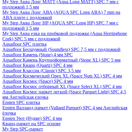
My Step Аква Лонг MATT (Aqua Long MATT) SPC 7 мм с
подложкой 1,5 мм
My Step Аква Лонг АВА (AQUA SPC Long ABA) 7 mm на
ABA плите с подложкой
My Step Аква Лонг НР (AQUA SPC Long HP) SPC 7 мм с
подложкой 1,5 мм
My Step Аква елка на пробковой подложке (Aqua Herringbone
Cork) SPC 5 мм с подложкой
Aquafloor SPC плитка
Aquafloor Бесшумный (Soundless) SPC 7,5 мм с подложкой
Aquafloor Камень (Stone) 4 мм SPC
Aquafloor Камень Крупноформатный (Stone XL) SPC 5 мм
Aquafloor Кварц (Quartz) SPC 4 мм
Aquafloor Классик (Classic) SPC 3,5 мм
Aquafloor Космический Орех XL (Space Nuts XL) SPC 4 мм
Aquafloor Космос (Space) SPC 4 мм
Aquafloor Космос отборный XL (Space Select XL) SPC 4 мм
Aquafloor Космос паркет легкий (Space Parquet Light) SPC 4,5
мм Английская елочка
Ensten SPC плитка
Ensten Валланд паркет (Valland Parquet) SPC 4 мм Английская
ёлочка
Ensten Уют (Hygge) SPC 4 мм
Кварц-паркет на SPC основе
My Step SPC-паркет