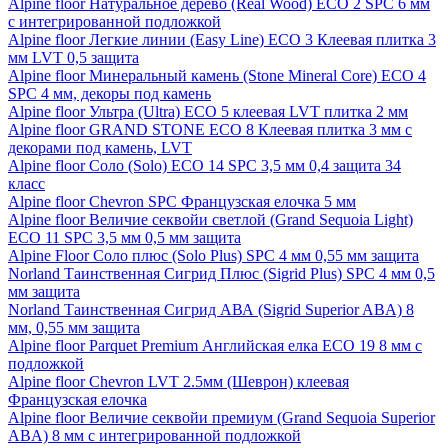
Alpine floor Натуральное дерево (Real Wood) ECO 2 SPC 6 мм
с интегрированной подложкой
Alpine floor Легкие линии (Easy Line) ECO 3 Клеевая плитка 3
мм LVT 0,5 защита
Alpine floor Минеральный камень (Stone Mineral Core) ECO 4
SPC 4 мм, декоры под камень
Alpine floor Ультра (Ultra) ECO 5 клеевая LVT плитка 2 мм
Alpine floor GRAND STONE ECO 8 Клеевая плитка 3 мм с
декорами под камень, LVT
Alpine floor Соло (Solo) ECO 14 SPC 3,5 мм 0,4 защита 34
класс
Alpine floor Chevron SPC Французская елочка 5 мм
Alpine floor Величие секвойи светлой (Grand Sequoia Light)
ECO 11 SPC 3,5 мм 0,5 мм защита
Alpine Floor Соло плюс (Solo Plus) SPC 4 мм 0,55 мм защита
Norland Таинственная Сигрид Плюс (Sigrid Plus) SPC 4 мм 0,5
мм защита
Norland Таинственная Сигрид АВА (Sigrid Superior ABA) 8
мм, 0,55 мм защита
Alpine floor Parquet Premium Английская елка ECO 19 8 мм с
подложкой
Alpine floor Chevron LVT 2.5мм (Шеврон) клеевая
Французская елочка
Alpine floor Величие секвойи премиум (Grand Sequoia Superior
ABA) 8 мм с интегрированной подложкой