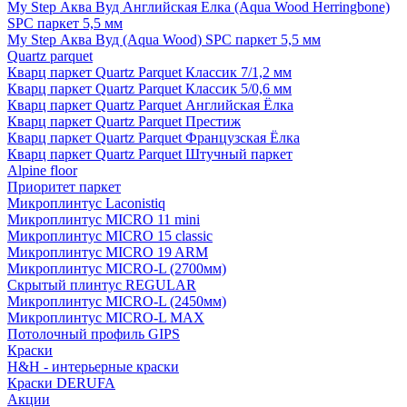
My Step Аква Вуд Английская Елка (Aqua Wood Herringbone)
SPC паркет 5,5 мм
My Step Аква Вуд (Aqua Wood) SPC паркет 5,5 мм
Quartz parquet
Кварц паркет Quartz Parquet Классик 7/1,2 мм
Кварц паркет Quartz Parquet Классик 5/0,6 мм
Кварц паркет Quartz Parquet Английская Ёлка
Кварц паркет Quartz Parquet Престиж
Кварц паркет Quartz Parquet Французская Ёлка
Кварц паркет Quartz Parquet Штучный паркет
Alpine floor
Приоритет паркет
Микроплинтус Laconistiq
Микроплинтус MICRO 11 mini
Микроплинтус MICRO 15 classic
Микроплинтус MICRO 19 ARM
Микроплинтус MICRO-L (2700мм)
Скрытый плинтус REGULAR
Микроплинтус MICRO-L (2450мм)
Микроплинтус MICRO-L MAX
Потолочный профиль GIPS
Краски
H&H - интерьерные краски
Краски DERUFA
Акции