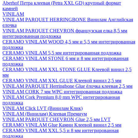
Aberhof Петра клеевая (Petra XXL GD) крупный формат
камней
VINILAM
VINILAM PARQUET HERRINGBONE Винилам Английская
елочка
VINILAM PARQUET CHEVRON французская елка 8,5 мм
интегрированная подложка
CERAMO VINILAM WOOD 4,5 мм и 5,5 мм интегрированная
подложка
CERAMO VINILAM 5,5 мм интегрированная подложка
CERAMO VINILAM STONE 6 мм и 8 мм интегрированная
подложка
CERAMO VINILAM XXL STONE GLUE Клеевой винил 2,5
мм
CERAMO VINILAM XXL GLUE Клеевой винил 2,5 мм
VINILAM PARQUET Herringbone Glue ёлочка клеевая 2,5 мм
VINILAM CORK 7 мм WPC интегрированная подложка
VINILAM Cork Premium 8,0 mm WPC интегрированная
подложка
VINILAM Click LVT (Винилам Клик)
VINILAM (Винилам) Клеевая Премиум
VINILAM PARQUET CHEVRON Glue 2,5 мм LVT
CERAMO VINILAM Glue Камни Клеевой винил 2,5 мм
CERAMO VINILAM XXL 5,5 и 8 мм интегрированная
подложка