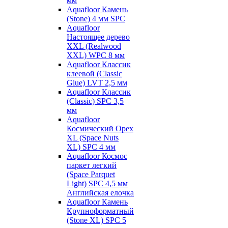
мм
Aquafloor Камень
(Stone) 4 мм SPC
Aquafloor
Настоящее дерево
XXL (Realwood
XXL) WPC 8 мм
Aquafloor Классик
клеевой (Classic
Glue) LVT 2,5 мм
Aquafloor Классик
(Classic) SPC 3,5
мм
Aquafloor
Космический Орех
XL (Space Nuts
XL) SPC 4 мм
Aquafloor Космос
паркет легкий
(Space Parquet
Light) SPC 4,5 мм
Английская елочка
Aquafloor Камень
Крупноформатный
(Stone XL) SPC 5