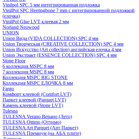
Vinilpol SPC 5 мм интегрированная подложка
VinilPol SPC Herringbone 7 mm с интегрированной подложкой
(елочка)
VinilPol Glue LVT клеевая 2 мм
Norland Neowood
UNION
Union Вида (VIDA COLLECTION) SPC 4 мм
Union Творческая (CREATIVE COLLECTION) SPC 4 мм
Union Искусство (Art collection) английская елочка 4 мм
Union Экстракт (ESSENCE COLLECTION) SPC 4 мм
Stone Floor
6 коллекция MSPC 8 мм
7 коллекция MSPC 8 мм
Коллекция MSPC BIG STONE
Коллекция MSPC ЕЛОЧКА 8 мм
Fargo
Комфорт клеевой (Comfort LVT)
Паркет клеевой (Parquet LVT)
Камень клеевой (Stone LVT)
Tulesna
TULESNA Verano Верано (Лето)
TULESNA Ottimo (Оттимо)
TULESNA Art Parquet (Арт Паркет)
TULESNA Премиум (на АБА плите)
Ламинат