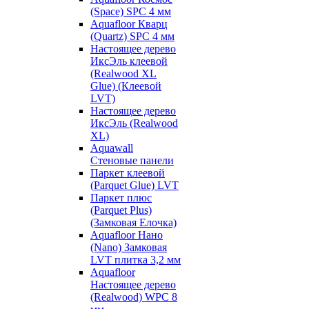
(Space) SPC 4 мм
Aquafloor Кварц
(Quartz) SPC 4 мм
Настоящее дерево
ИксЭль клеевой
(Realwood XL
Glue) (Клеевой
LVT)
Настоящее дерево
ИксЭль (Realwood
XL)
Aquawall
Стеновые панели
Паркет клеевой
(Parquet Glue) LVT
Паркет плюс
(Parquet Plus)
(Замковая Елочка)
Aquafloor Нано
(Nano) Замковая
LVT плитка 3,2 мм
Aquafloor
Настоящее дерево
(Realwood) WPC 8