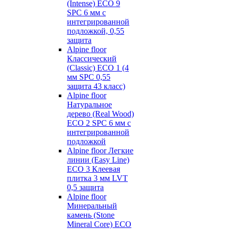
(Intense) ECO 9
SPC 6 мм с
интегрированной
подложкой, 0,55
защита
Alpine floor
Классический
(Classic) ECO 1 (4
мм SPC 0,55
защита 43 класс)
Alpine floor
Натуральное
дерево (Real Wood)
ECO 2 SPC 6 мм с
интегрированной
подложкой
Alpine floor Легкие
линии (Easy Line)
ECO 3 Клеевая
плитка 3 мм LVT
0,5 защита
Alpine floor
Минеральный
камень (Stone
Mineral Core) ECO