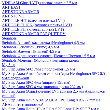
VINILAM Glue (LVT) клеевая плитка 2.5 мм
ART EAST
ART STONE ARMOR
ART STONE
ART TILE HIT (клеевая плитка LVT)
ART TILE CLICK (замковая плитка LVT)
ART TILE FIT (клеевая плитка LVT)
ART STONE ARMOR PARQUET HV
Steinholz
Steinholz Английская елочка (Herringbone) 4,5 мм
Steinholz Основной (Prime) 4,5 мм
Steinholz Элемент (Element) 4,5 мм
Steinholz Французская елочка (Element Chevron ) 5,5 мм
Steinholz Монолит (Monolith) имитация камня
My Step
My Step Аква SPC 7мм c подложкой 1,5 мм
My Step Аква Английская елочка (Aqua Herringbone) SPC 6,5
мм с подложкой
My Step Аква SPC 4мм (ширина 151 мм)
My Step Аква SPC 4 мм (широкая доска 232 мм)
My Step Аква (Aqua) клеевая LVT плитка 2,5 мм Английской
елочкой
My Step Аква Лонг АВА (AQUA SPC Long ABA) 7 mm на
ABA плите с подложкой
My Step Аква Лонг НР (AQUA SPC Long HP) SPC 7 мм с