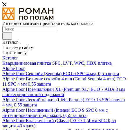
Интернет-магазин представительского класса
Каталог
По всему сайту
По каталогу
Каталог
Кварцвиниловая плитка SPC, LVT, WPC, ПВХ плитка
Alpine floor
Alpine floor Секвойя (Sequoia) ECO 6 SPC 4 мм, 0,5 защита
Alpine floor Величие секвойи 4 mm (Grand Sequoia 4 mm) ECO
11 SPC 4 мм 0,55 защита
Alpine floor Премиальный XL (Premium XL) ECO 7 ABA 8 мм
с интегрированной подложкой
Alpine floor Легкий паркет (Light Parquet) ECO 13 SPC елочка
4 мм, 0,55 защита
Alpine floor Насыщенный (Intense) ECO 9 SPC 6 мм с
интегрированной подложкой, 0,55 защита
Alpine floor Классический (Classic) ECO 1 (4 мм SPC 0,55
защита 43 класс)