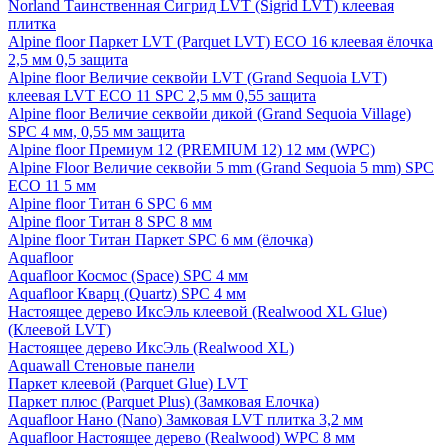
Norland Таинственная Сигрид LVT (Sigrid LVT) клеевая
плитка
Alpine floor Паркет LVT (Parquet LVT) ECO 16 клеевая ёлочка
2,5 мм 0,5 защита
Alpine floor Величие секвойи LVT (Grand Sequoia LVT)
клеевая LVT ECO 11 SPC 2,5 мм 0,55 защита
Alpine floor Величие секвойи дикой (Grand Sequoia Village)
SPC 4 мм, 0,55 мм защита
Alpine floor Премиум 12 (PREMIUM 12) 12 мм (WPC)
Alpine Floor Величие секвойи 5 mm (Grand Sequoia 5 mm) SPC
ECO 11 5 мм
Alpine floor Титан 6 SPC 6 мм
Alpine floor Титан 8 SPC 8 мм
Alpine floor Титан Паркет SPC 6 мм (ёлочка)
Aquafloor
Aquafloor Космос (Space) SPC 4 мм
Aquafloor Кварц (Quartz) SPC 4 мм
Настоящее дерево ИксЭль клеевой (Realwood XL Glue)
(Клеевой LVT)
Настоящее дерево ИксЭль (Realwood XL)
Aquawall Стеновые панели
Паркет клеевой (Parquet Glue) LVT
Паркет плюс (Parquet Plus) (Замковая Елочка)
Aquafloor Нано (Nano) Замковая LVT плитка 3,2 мм
Aquafloor Настоящее дерево (Realwood) WPC 8 мм