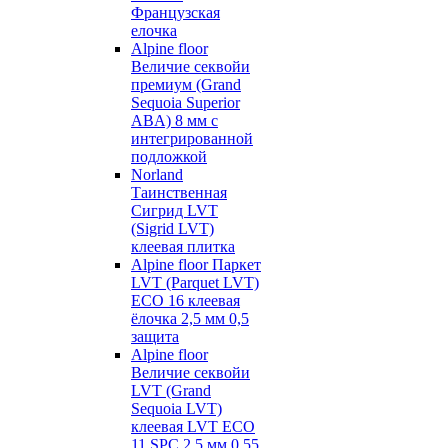
Французская
елочка
Alpine floor
Величие секвойи
премиум (Grand
Sequoia Superior
ABA) 8 мм с
интегрированной
подложкой
Norland
Таинственная
Сигрид LVT
(Sigrid LVT)
клеевая плитка
Alpine floor Паркет
LVT (Parquet LVT)
ECO 16 клеевая
ёлочка 2,5 мм 0,5
защита
Alpine floor
Величие секвойи
LVT (Grand
Sequoia LVT)
клеевая LVT ECO
11 SPC 2,5 мм 0,55