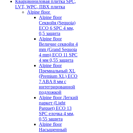
Кварцвиниловая плитка SPC,
LVT, WPC, ПВХ плитка
Alpine floor
Alpine floor
Секвойя (Sequoia)
ECO 6 SPC 4 мм,
0,5 защита
Alpine floor
Величие секвойи 4
mm (Grand Sequoia
4 mm) ECO 11 SPC
4 мм 0,55 защита
Alpine floor
Премиальный XL
(Premium XL) ECO
7 ABA 8 мм с
интегрированной
подложкой
Alpine floor Легкий
паркет (Light
Parquet) ECO 13
SPC елочка 4 мм,
0,55 защита
Alpine floor
Насыщенный