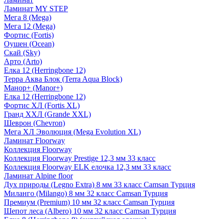
Ламинат MY STEP
Мега 8 (Mega)
Мега 12 (Mega)
Фортис (Fortis)
Оушен (Ocean)
Скай (Sky)
Арто (Arto)
Елка 12 (Herringbone 12)
Терра Аква Блок (Terra Aqua Block)
Манор+ (Manor+)
Елка 12 (Herringbone 12)
Фортис ХЛ (Fortis XL)
Гранд ХХЛ (Grande XXL)
Шеврон (Chevron)
Мега ХЛ Эволюция (Mega Evolution XL)
Ламинат Floorway
Коллекция Floorway
Коллекция Floorway Prestige 12,3 мм 33 класс
Коллекция Floorway ELK елочка 12,3 мм 33 класс
Ламинат Alpine floor
Дух природы (Legno Extra) 8 мм 33 класс Camsan Турция
Миланго (Milango) 8 мм 32 класс Camsan Турция
Премиум (Premium) 10 мм 32 класс Camsan Турция
Шепот леса (Albero) 10 мм 32 класс Camsan Турция