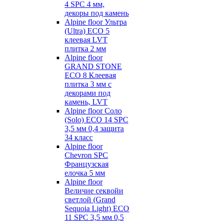
4 SPC 4 мм,
декоры под камень
Alpine floor Ультра
(Ultra) ECO 5
клеевая LVT
плитка 2 мм
Alpine floor
GRAND STONE
ECO 8 Клеевая
плитка 3 мм с
декорами под
камень, LVT
Alpine floor Соло
(Solo) ECO 14 SPC
3,5 мм 0,4 защита
34 класс
Alpine floor
Chevron SPC
Французская
елочка 5 мм
Alpine floor
Величие секвойи
светлой (Grand
Sequoia Light) ECO
11 SPC 3,5 мм 0,5