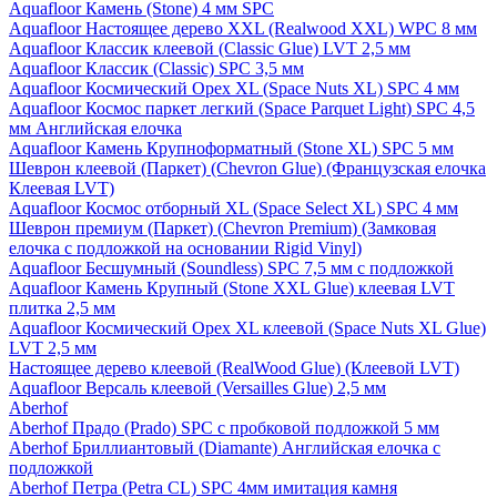
Aquafloor Камень (Stone) 4 мм SPC
Aquafloor Настоящее дерево XXL (Realwood XXL) WPC 8 мм
Aquafloor Классик клеевой (Classic Glue) LVT 2,5 мм
Aquafloor Классик (Classic) SPC 3,5 мм
Aquafloor Космический Орех XL (Space Nuts XL) SPC 4 мм
Aquafloor Космос паркет легкий (Space Parquet Light) SPC 4,5
мм Английская елочка
Aquafloor Камень Крупноформатный (Stone XL) SPC 5 мм
Шеврон клеевой (Паркет) (Chevron Glue) (Французская елочка
Клеевая LVT)
Aquafloor Космос отборный XL (Space Select XL) SPC 4 мм
Шеврон премиум (Паркет) (Chevron Premium) (Замковая
елочка с подложкой на основании Rigid Vinyl)
Aquafloor Бесшумный (Soundless) SPC 7,5 мм с подложкой
Aquafloor Камень Крупный (Stone XXL Glue) клеевая LVT
плитка 2,5 мм
Aquafloor Космический Орех XL клеевой (Space Nuts XL Glue)
LVT 2,5 мм
Настоящее дерево клеевой (RealWood Glue) (Клеевой LVT)
Aquafloor Версаль клеевой (Versailles Glue) 2,5 мм
Aberhof
Aberhof Прадо (Prado) SPC с пробковой подложкой 5 мм
Aberhof Бриллиантовый (Diamante) Английская елочка с
подложкой
Aberhof Петра (Petra CL) SPC 4мм имитация камня