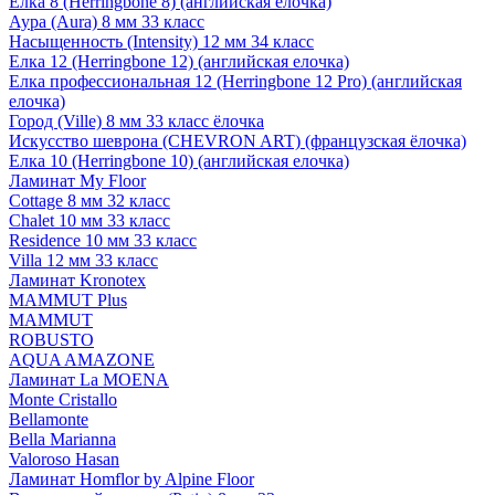
Елка 8 (Herringbone 8) (английская елочка)
Аура (Aura) 8 мм 33 класс
Насыщенность (Intensity) 12 мм 34 класс
Елка 12 (Herringbone 12) (английская елочка)
Елка профессиональная 12 (Herringbone 12 Pro) (английская
елочка)
Город (Ville) 8 мм 33 класс ёлочка
Искусство шеврона (CHEVRON ART) (французская ёлочка)
Елка 10 (Herringbone 10) (английская елочка)
Ламинат My Floor
Cottage 8 мм 32 класс
Chalet 10 мм 33 класс
Residence 10 мм 33 класс
Villa 12 мм 33 класс
Ламинат Kronotex
MAMMUT Plus
MAMMUT
ROBUSTO
AQUA AMAZONE
Ламинат La MOENA
Monte Cristallo
Bellamonte
Bella Marianna
Valoroso Hasan
Ламинат Homflor by Alpine Floor