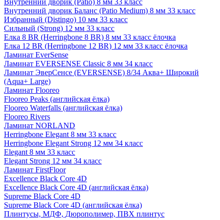
Внутренний дворик (Patio) 8 мм 33 класс
Внутренний дворик Баланс (Patio Medium) 8 мм 33 класс
Избранный (Distingo) 10 мм 33 класс
Сильный (Strong) 12 мм 33 класс
Елка 8 BR (Herringbone 8 BR) 8 мм 33 класс ёлочка
Елка 12 BR (Herringbone 12 BR) 12 мм 33 класс ёлочка
Ламинат EverSense
Ламинат EVERSENSE Classic 8 мм 34 класс
Ламинат ЭверСенсе (EVERSENSE) 8/34 Аква+ Широкий
(Aqua+ Large)
Ламинат Flooreo
Flooreo Peaks (английская ёлка)
Flooreo Waterfalls (английская ёлка)
Flooreo Rivers
Ламинат NORLAND
Herringbone Elegant 8 мм 33 класс
Herringbone Elegant Strong 12 мм 34 класс
Elegant 8 мм 33 класс
Elegant Strong 12 мм 34 класс
Ламинат FirstFloor
Excellence Black Core 4D
Excellence Black Core 4D (английская ёлка)
Supreme Black Core 4D
Supreme Black Core 4D (английская ёлка)
Плинтусы, МДФ, Дюрополимер, ПВХ плинтус