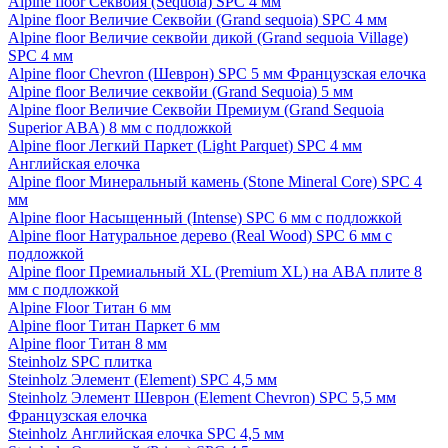
Alpine floor Секвойя (Sequoia) SPC 4 мм
Alpine floor Величие Секвойи (Grand sequoia) SPC 4 мм
Alpine floor Величие секвойи дикой (Grand sequoia Village)
SPC 4 мм
Alpine floor Chevron (Шеврон) SPC 5 мм Французская елочка
Alpine floor Величие секвойи (Grand Sequoia) 5 мм
Alpine floor Величие Секвойи Премиум (Grand Sequoia
Superior ABA) 8 мм с подложкой
Alpine floor Легкий Паркет (Light Parquet) SPC 4 мм
Английская елочка
Alpine floor Минеральный камень (Stone Mineral Core) SPC 4
мм
Alpine floor Насыщенный (Intense) SPC 6 мм с подложкой
Alpine floor Натуральное дерево (Real Wood) SPC 6 мм с
подложкой
Alpine floor Премиальный XL (Premium XL) на ABA плите 8
мм с подложкой
Alpine Floor Титан 6 мм
Alpine floor Титан Паркет 6 мм
Alpine floor Титан 8 мм
Steinholz SPC плитка
Steinholz Элемент (Element) SPC 4,5 мм
Steinholz Элемент Шеврон (Element Chevron) SPC 5,5 мм
Французская елочка
Steinholz Английская елочка SPC 4,5 мм