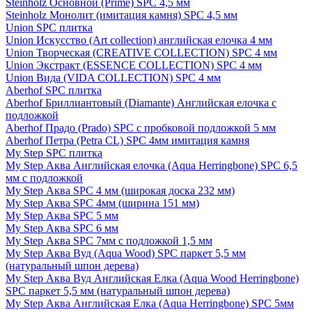
Steinholz Основной (Prime) SPC 4,5 мм
Steinholz Монолит (имитация камня) SPC 4,5 мм
Union SPC плитка
Union Искусство (Art collection) английская елочка 4 мм
Union Творческая (CREATIVE COLLECTION) SPC 4 мм
Union Экстракт (ESSENCE COLLECTION) SPC 4 мм
Union Вида (VIDA COLLECTION) SPC 4 мм
Aberhof SPC плитка
Aberhof Бриллиантовый (Diamante) Английская елочка с
подложкой
Aberhof Прадо (Prado) SPC с пробковой подложкой 5 мм
Aberhof Петра (Petra CL) SPC 4мм имитация камня
My Step SPC плитка
My Step Аква Английская елочка (Aqua Herringbone) SPC 6,5
мм с подложкой
My Step Аква SPC 4 мм (широкая доска 232 мм)
My Step Аква SPC 4мм (ширина 151 мм)
My Step Аква SPC 5 мм
My Step Аква SPC 6 мм
My Step Аква SPC 7мм c подложкой 1,5 мм
My Step Аква Вуд (Aqua Wood) SPC паркет 5,5 мм
(натуральный шпон дерева)
My Step Аква Вуд Английская Елка (Aqua Wood Herringbone)
SPC паркет 5,5 мм (натуральный шпон дерева)
My Step Аква Английская Елка (Aqua Herringbone) SPC 5мм