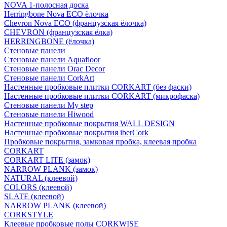
NOVA 1-полосная доска
Herringbone Nova ECO ёлочка
Chevron Nova ECO (французская ёлочка)
CHEVRON (французская ёлка)
HERRINGBONE (ёлочка)
Стеновые панели
Стеновые панели Aquafloor
Стеновые панели Orac Decor
Стеновые панели CorkArt
Настенные пробковые плитки CORKART (без фаски)
Настенные пробковые плитки CORKART (микрофаска)
Стеновые панели My step
Стеновые панели Hiwood
Настенные пробковые покрытия WALL DESIGN
Настенные пробковые покрытия iberCork
Пробковые покрытия, замковая пробка, клеевая пробка
CORKART
CORKART LITE (замок)
NARROW PLANK (замок)
NATURAL (клеевой)
COLORS (клеевой)
SLATE (клеевой)
NARROW PLANK (клеевой)
CORKSTYLE
Клеевые пробковые полы CORKWISE