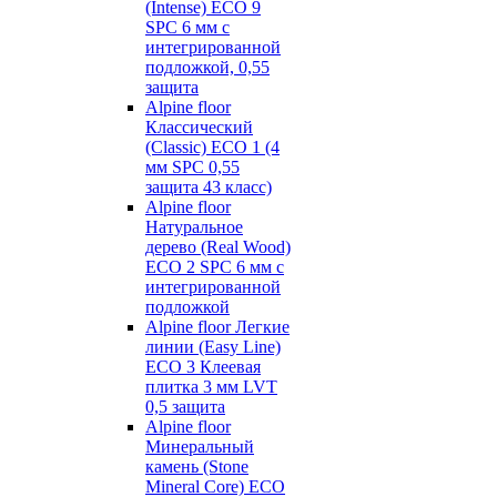
(Intense) ECO 9
SPC 6 мм с
интегрированной
подложкой, 0,55
защита
Alpine floor
Классический
(Classic) ECO 1 (4
мм SPC 0,55
защита 43 класс)
Alpine floor
Натуральное
дерево (Real Wood)
ECO 2 SPC 6 мм с
интегрированной
подложкой
Alpine floor Легкие
линии (Easy Line)
ECO 3 Клеевая
плитка 3 мм LVT
0,5 защита
Alpine floor
Минеральный
камень (Stone
Mineral Core) ECO