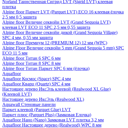
Norland Таинственная Сигрид LVT (Sigrid LVT) клеевая
плитка
Alpine floor Паркет LVT (Parquet LVT) ECO 16 клеевая ёлочка
2,5 мм 0,5 защита
Alpine floor Величие секвойи LVT (Grand Sequoia LVT)
клеевая LVT ECO 11 SPC 2,5 мм 0,55 защита
Alpine floor Величие секвойи дикой (Grand Sequoia Village)
SPC 4 мм, 0,55 мм защита
Alpine floor Премиум 12 (PREMIUM 12) 12 мм (WPC)
Alpine Floor Величие секвойи 5 mm (Grand Sequoia 5 mm) SPC
ECO 11 5 мм
Alpine floor Титан 6 SPC 6 мм
Alpine floor Титан 8 SPC 8 мм
Alpine floor Титан Паркет SPC 6 мм (ёлочка)
Aquafloor
Aquafloor Космос (Space) SPC 4 мм
Aquafloor Кварц (Quartz) SPC 4 мм
Настоящее дерево ИксЭль клеевой (Realwood XL Glue)
(Клеевой LVT)
Настоящее дерево ИксЭль (Realwood XL)
Aquawall Стеновые панели
Паркет клеевой (Parquet Glue) LVT
Паркет плюс (Parquet Plus) (Замковая Елочка)
Aquafloor Нано (Nano) Замковая LVT плитка 3,2 мм
Aquafloor Настоящее дерево (Realwood) WPC 8 мм