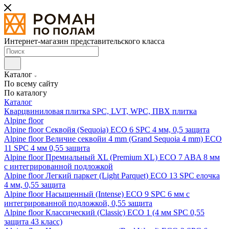
Интернет-магазин представительского класса
Каталог
По всему сайту
По каталогу
Каталог
Кварцвиниловая плитка SPC, LVT, WPC, ПВХ плитка
Alpine floor
Alpine floor Секвойя (Sequoia) ECO 6 SPC 4 мм, 0,5 защита
Alpine floor Величие секвойи 4 mm (Grand Sequoia 4 mm) ECO
11 SPC 4 мм 0,55 защита
Alpine floor Премиальный XL (Premium XL) ECO 7 ABA 8 мм
с интегрированной подложкой
Alpine floor Легкий паркет (Light Parquet) ECO 13 SPC елочка
4 мм, 0,55 защита
Alpine floor Насыщенный (Intense) ECO 9 SPC 6 мм с
интегрированной подложкой, 0,55 защита
Alpine floor Классический (Classic) ECO 1 (4 мм SPC 0,55
защита 43 класс)