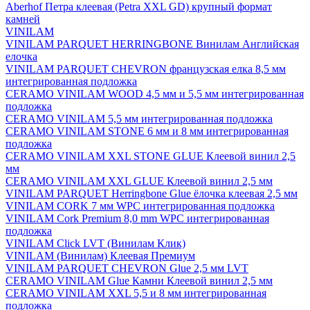
Aberhof Петра клеевая (Petra XXL GD) крупный формат
камней
VINILAM
VINILAM PARQUET HERRINGBONE Винилам Английская
елочка
VINILAM PARQUET CHEVRON французская елка 8,5 мм
интегрированная подложка
CERAMO VINILAM WOOD 4,5 мм и 5,5 мм интегрированная
подложка
CERAMO VINILAM 5,5 мм интегрированная подложка
CERAMO VINILAM STONE 6 мм и 8 мм интегрированная
подложка
CERAMO VINILAM XXL STONE GLUE Клеевой винил 2,5
мм
CERAMO VINILAM XXL GLUE Клеевой винил 2,5 мм
VINILAM PARQUET Herringbone Glue ёлочка клеевая 2,5 мм
VINILAM CORK 7 мм WPC интегрированная подложка
VINILAM Cork Premium 8,0 mm WPC интегрированная
подложка
VINILAM Click LVT (Винилам Клик)
VINILAM (Винилам) Клеевая Премиум
VINILAM PARQUET CHEVRON Glue 2,5 мм LVT
CERAMO VINILAM Glue Камни Клеевой винил 2,5 мм
CERAMO VINILAM XXL 5,5 и 8 мм интегрированная
подложка