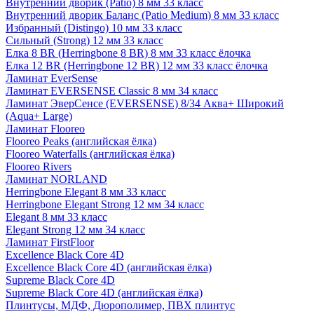
Внутренний дворик (Patio) 8 мм 33 класс
Внутренний дворик Баланс (Patio Medium) 8 мм 33 класс
Избранный (Distingo) 10 мм 33 класс
Сильный (Strong) 12 мм 33 класс
Елка 8 BR (Herringbone 8 BR) 8 мм 33 класс ёлочка
Елка 12 BR (Herringbone 12 BR) 12 мм 33 класс ёлочка
Ламинат EverSense
Ламинат EVERSENSE Classic 8 мм 34 класс
Ламинат ЭверСенсе (EVERSENSE) 8/34 Аква+ Широкий
(Aqua+ Large)
Ламинат Flooreo
Flooreo Peaks (английская ёлка)
Flooreo Waterfalls (английская ёлка)
Flooreo Rivers
Ламинат NORLAND
Herringbone Elegant 8 мм 33 класс
Herringbone Elegant Strong 12 мм 34 класс
Elegant 8 мм 33 класс
Elegant Strong 12 мм 34 класс
Ламинат FirstFloor
Excellence Black Core 4D
Excellence Black Core 4D (английская ёлка)
Supreme Black Core 4D
Supreme Black Core 4D (английская ёлка)
Плинтусы, МДФ, Дюрополимер, ПВХ плинтус