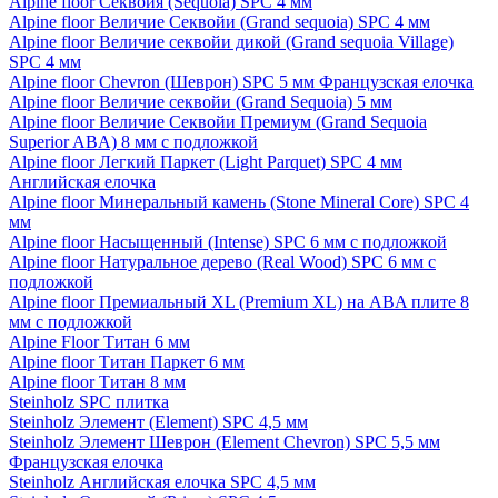
Alpine floor Секвойя (Sequoia) SPC 4 мм
Alpine floor Величие Секвойи (Grand sequoia) SPC 4 мм
Alpine floor Величие секвойи дикой (Grand sequoia Village)
SPC 4 мм
Alpine floor Chevron (Шеврон) SPC 5 мм Французская елочка
Alpine floor Величие секвойи (Grand Sequoia) 5 мм
Alpine floor Величие Секвойи Премиум (Grand Sequoia
Superior ABA) 8 мм с подложкой
Alpine floor Легкий Паркет (Light Parquet) SPC 4 мм
Английская елочка
Alpine floor Минеральный камень (Stone Mineral Core) SPC 4
мм
Alpine floor Насыщенный (Intense) SPC 6 мм с подложкой
Alpine floor Натуральное дерево (Real Wood) SPC 6 мм с
подложкой
Alpine floor Премиальный XL (Premium XL) на ABA плите 8
мм с подложкой
Alpine Floor Титан 6 мм
Alpine floor Титан Паркет 6 мм
Alpine floor Титан 8 мм
Steinholz SPC плитка
Steinholz Элемент (Element) SPC 4,5 мм
Steinholz Элемент Шеврон (Element Chevron) SPC 5,5 мм
Французская елочка
Steinholz Английская елочка SPC 4,5 мм