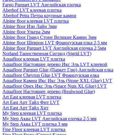
Fargo Parquet LVT Английская елочка
Aberhof LVT клеевая плитка
Aberhof Petra Петра крупные камни
Alpine floor клеевая LVT плитка
Alpine floor Изи Лайн 3мм
Alpine floor Ультра 2мм
Alpine floor Гранд Стоне Великие Камни 3мм
Alpine floor Шеврон LVT Французская елка 2,5 мм
Alpine floor Parquet LVT Английская елочка 2,5мм
Norland Таинственная Сигрид (Sigrid LVT)
Aquafloor клеевая LVT плитка
Aquafloor Настоящее дерево Икс Эль LVT клеевой
Aquafloor Parquer Glue (Паркет Глю) Английская елка
Aquafloor Chevron Glue LVT Французская елка
Aquafloor Камни Икс Икс Эль (Stone XXL Glue) LVT
Aquafloor Орех Икс Эль (Space Nuts XL Glue) LVT
Aquafloor Настоящее дерево (Realwood Glue)
Art East клеевая LVT плитка
Art East Арт Тайл Фит LVT
Art East Арт Тайл Хит
My Step клеевая LVT плитка
My Step Аква LVT Английская елочка 2,5 мм
My Step Аква LVT плитка 3 мм
Fine Floor клеевая LVT плитка
Fine Floor Stone (Стоун) Камни