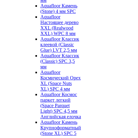
мм
Aquafloor Камень
(Stone) 4 мм SPC
Aquafloor
Настоящее дерево
XXL (Realwood
XXL) WPC 8 мм
Aquafloor Классик
клеевой (Classic
Glue) LVT 2,5 мм
Aquafloor Классик
(Classic) SPC 3,5
мм
Aquafloor
Космический Орех
XL (Space Nuts
XL) SPC 4 мм
Aquafloor Космос
паркет легкий
(Space Parquet
Light) SPC 4,5 мм
Английская елочка
Aquafloor Камень
Крупноформатный
(Stone XL) SPC 5