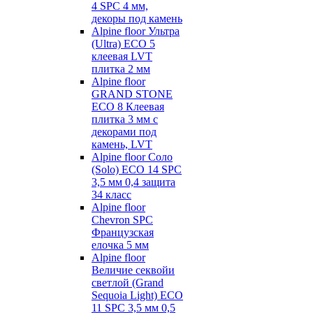
4 SPC 4 мм,
декоры под камень
Alpine floor Ультра
(Ultra) ECO 5
клеевая LVT
плитка 2 мм
Alpine floor
GRAND STONE
ECO 8 Клеевая
плитка 3 мм с
декорами под
камень, LVT
Alpine floor Соло
(Solo) ECO 14 SPC
3,5 мм 0,4 защита
34 класс
Alpine floor
Chevron SPC
Французская
елочка 5 мм
Alpine floor
Величие секвойи
светлой (Grand
Sequoia Light) ECO
11 SPC 3,5 мм 0,5