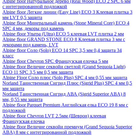
Alpine floor Натуральное дерево (Real Wood) ECO 2 SPC 6 мм
с интегрированной подложкой
Alpine floor Легкие линии (Easy Line) ECO 3 Клеевая плитка 3
мм LVT 0,5 защита
Alpine floor Минеральный камень (Stone Mineral Core) ECO 4
SPC 4 мм, декоры под камень
Alpine floor Ультра (Ultra) ECO 5 клеевая LVT плитка 2 мм
Alpine floor GRAND STONE ECO 8 Клеевая плитка 3 мм с
декорами под камень, LVT
Alpine floor Соло (Solo) ECO 14 SPC 3,5 мм 0,4 защита 34
класс
Alpine floor Chevron SPC Французская елочка 5 мм
Alpine floor Величие секвойи светлой (Grand Sequoia Light)
ECO 11 SPC 3,5 мм 0,5 мм защита
Alpine Floor Соло плюс (Solo Plus) SPC 4 мм 0,55 мм защита
Norland Таинственная Сигрид Плюс (Sigrid Plus) SPC 4 мм 0,5
мм защита
Norland Таинственная Сигрид АВА (Sigrid Superior ABA) 8
мм, 0,55 мм защита
Alpine floor Parquet Premium Английская елка ECO 19 8 мм с
подложкой
Alpine floor Chevron LVT 2.5мм (Шеврон) клеевая
Французская елочка
Alpine floor Величие секвойи премиум (Grand Sequoia Superior
ABA) 8 мм с интегрированной подложкой