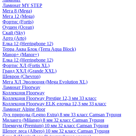
Ламинат MY STEP
Мега 8 (Mega)
Мега 12 (Mega)
Фортис (Fortis)
Оушен (Ocean)
Скай (Sky)
Арто (Arto)
Елка 12 (Herringbone 12)
Терра Аква Блок (Terra Aqua Block)
Манор+ (Manor+)
Елка 12 (Herringbone 12)
Фортис ХЛ (Fortis XL)
Гранд ХХЛ (Grande XXL)
Шеврон (Chevron)
Мега ХЛ Эволюция (Mega Evolution XL)
Ламинат Floorway
Коллекция Floorway
Коллекция Floorway Prestige 12,3 мм 33 класс
Коллекция Floorway ELK елочка 12,3 мм 33 класс
Ламинат Alpine floor
Дух природы (Legno Extra) 8 мм 33 класс Camsan Турция
Миланго (Milango) 8 мм 32 класс Camsan Турция
Премиум (Premium) 10 мм 32 класс Camsan Турция
Шепот леса (Albero) 10 мм 32 класс Camsan Турция