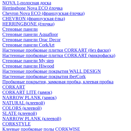
NOVA 1-полосная доска
Herringbone Nova ECO ёлочка
Chevron Nova ECO (французская ёлочка)
CHEVRON (французская ёлка)
HERRINGBONE (ёлочка)
Стеновые панели
Стеновые панели Aquafloor
Стеновые панели Orac Decor
Стеновые панели CorkArt
Настенные пробковые плитки CORKART (без фаски)
Настенные пробковые плитки CORKART (микрофаска)
Стеновые панели My step
Стеновые панели Hiwood
Настенные пробковые покрытия WALL DESIGN
Настенные пробковые покрытия iberCork
Пробковые покрытия, замковая пробка, клеевая пробка
CORKART
CORKART LITE (замок)
NARROW PLANK (замок)
NATURAL (клеевой)
COLORS (клеевой)
SLATE (клеевой)
NARROW PLANK (клеевой)
CORKSTYLE
Клеевые пробковые полы CORKWISE