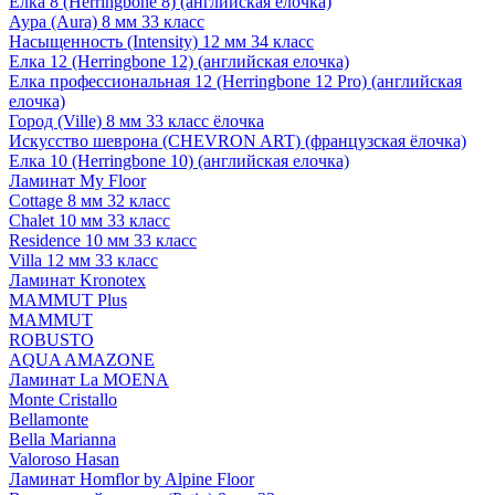
Елка 8 (Herringbone 8) (английская елочка)
Аура (Aura) 8 мм 33 класс
Насыщенность (Intensity) 12 мм 34 класс
Елка 12 (Herringbone 12) (английская елочка)
Елка профессиональная 12 (Herringbone 12 Pro) (английская
елочка)
Город (Ville) 8 мм 33 класс ёлочка
Искусство шеврона (CHEVRON ART) (французская ёлочка)
Елка 10 (Herringbone 10) (английская елочка)
Ламинат My Floor
Cottage 8 мм 32 класс
Chalet 10 мм 33 класс
Residence 10 мм 33 класс
Villa 12 мм 33 класс
Ламинат Kronotex
MAMMUT Plus
MAMMUT
ROBUSTO
AQUA AMAZONE
Ламинат La MOENA
Monte Cristallo
Bellamonte
Bella Marianna
Valoroso Hasan
Ламинат Homflor by Alpine Floor