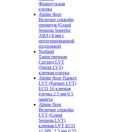
Французская
елочка
Alpine floor
Величие секвойи
премиум (Grand
Sequoia Superior
ABA) 8 мм с
интегрированной
подложкой
Norland
Таинственная
Сигрид LVT
(Sigrid LVT)
клеевая плитка
Alpine floor Паркет
LVT (Parquet LVT)
ECO 16 клеевая
ёлочка 2,5 мм 0,5
защита
Alpine floor
Величие секвойи
LVT (Grand
Sequoia LVT)
клеевая LVT ECO
11 SPC 2,5 мм 0,55