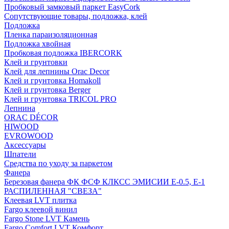
Пробковый замковый паркет EasyCork
Сопутствующие товары, подложка, клей
Подложка
Пленка параизоляционная
Подложка хвойная
Пробковая подложка IBERCORK
Клей и грунтовки
Клей для лепнины Orac Decor
Клей и грунтовка Homakoll
Клей и грунтовка Berger
Клей и грунтовка TRICOL PRO
Лепнина
ORAC DÉCOR
HIWOOD
EVROWOOD
Аксессуары
Шпатели
Средства по уходу за паркетом
Фанера
Березовая фанера ФК ФСФ КЛКСС ЭМИСИИ Е-0.5, Е-1
РАСПИЛЕННАЯ "СВЕЗА"
Клеевая LVT плитка
Fargo клеевой винил
Fargo Stone LVT Камень
Fargo Comfort LVT Комфорт