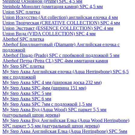
Steinholz Основной (Prime) SPC 4,5 мм
Steinholz Монолит (имитация камня) SPC 4,5 мм
Union SPC плитка
Union Искусство (Art collection) английская елочка 4 мм
Union Творческая (CREATIVE COLLECTION) SPC 4 мм
Union Экстракт (ESSENCE COLLECTION) SPC 4 мм
Union Вида (VIDA COLLECTION) SPC 4 мм
Aberhof SPC плитка
Aberhof Бриллиантовый (Diamante) Английская елочка с
подложкой
Aberhof Прадо (Prado) SPC с пробковой подложкой 5 мм
Aberhof Петра (Petra CL) SPC 4мм имитация камня
My Step SPC плитка
My Step Аква Английская елочка (Aqua Herringbone) SPC 6,5
мм с подложкой
My Step Аква SPC 4 мм (широкая доска 232 мм)
My Step Аква SPC 4мм (ширина 151 мм)
My Step Аква SPC 5 мм
My Step Аква SPC 6 мм
My Step Аква SPC 7мм c подложкой 1,5 мм
My Step Аква Вуд (Aqua Wood) SPC паркет 5,5 мм
(натуральный шпон дерева)
My Step Аква Вуд Английская Елка (Aqua Wood Herringbone)
SPC паркет 5,5 мм (натуральный шпон дерева)
My Step Аква Английская Елка (Aqua Herringbone) SPC 5мм