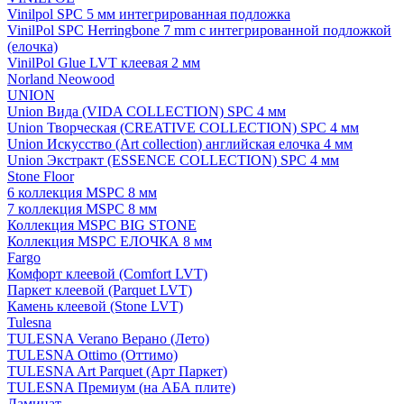
Vinilpol SPC 5 мм интегрированная подложка
VinilPol SPC Herringbone 7 mm с интегрированной подложкой
(елочка)
VinilPol Glue LVT клеевая 2 мм
Norland Neowood
UNION
Union Вида (VIDA COLLECTION) SPC 4 мм
Union Творческая (CREATIVE COLLECTION) SPC 4 мм
Union Искусство (Art collection) английская елочка 4 мм
Union Экстракт (ESSENCE COLLECTION) SPC 4 мм
Stone Floor
6 коллекция MSPC 8 мм
7 коллекция MSPC 8 мм
Коллекция MSPC BIG STONE
Коллекция MSPC ЕЛОЧКА 8 мм
Fargo
Комфорт клеевой (Comfort LVT)
Паркет клеевой (Parquet LVT)
Камень клеевой (Stone LVT)
Tulesna
TULESNA Verano Верано (Лето)
TULESNA Ottimo (Оттимо)
TULESNA Art Parquet (Арт Паркет)
TULESNA Премиум (на АБА плите)
Ламинат