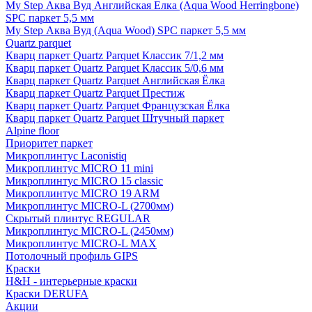
My Step Аква Вуд Английская Елка (Aqua Wood Herringbone)
SPC паркет 5,5 мм
My Step Аква Вуд (Aqua Wood) SPC паркет 5,5 мм
Quartz parquet
Кварц паркет Quartz Parquet Классик 7/1,2 мм
Кварц паркет Quartz Parquet Классик 5/0,6 мм
Кварц паркет Quartz Parquet Английская Ёлка
Кварц паркет Quartz Parquet Престиж
Кварц паркет Quartz Parquet Французская Ёлка
Кварц паркет Quartz Parquet Штучный паркет
Alpine floor
Приоритет паркет
Микроплинтус Laconistiq
Микроплинтус MICRO 11 mini
Микроплинтус MICRO 15 classic
Микроплинтус MICRO 19 ARM
Микроплинтус MICRO-L (2700мм)
Скрытый плинтус REGULAR
Микроплинтус MICRO-L (2450мм)
Микроплинтус MICRO-L MAX
Потолочный профиль GIPS
Краски
H&H - интерьерные краски
Краски DERUFA
Акции