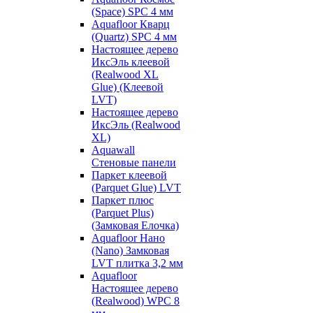
(Space) SPC 4 мм
Aquafloor Кварц
(Quartz) SPC 4 мм
Настоящее дерево
ИксЭль клеевой
(Realwood XL
Glue) (Клеевой
LVT)
Настоящее дерево
ИксЭль (Realwood
XL)
Aquawall
Стеновые панели
Паркет клеевой
(Parquet Glue) LVT
Паркет плюс
(Parquet Plus)
(Замковая Елочка)
Aquafloor Нано
(Nano) Замковая
LVT плитка 3,2 мм
Aquafloor
Настоящее дерево
(Realwood) WPC 8