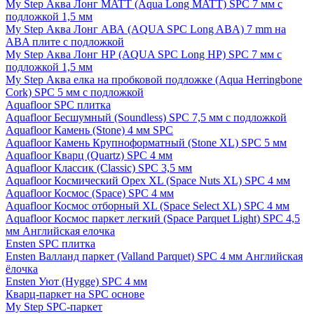
My Step Аква Лонг MATT (Aqua Long MATT) SPC 7 мм с
подложкой 1,5 мм
My Step Аква Лонг АВА (AQUA SPC Long ABA) 7 mm на
ABA плите с подложкой
My Step Аква Лонг НР (AQUA SPC Long HP) SPC 7 мм с
подложкой 1,5 мм
My Step Аква елка на пробковой подложке (Aqua Herringbone
Cork) SPC 5 мм с подложкой
Aquafloor SPC плитка
Aquafloor Бесшумный (Soundless) SPC 7,5 мм с подложкой
Aquafloor Камень (Stone) 4 мм SPC
Aquafloor Камень Крупноформатный (Stone XL) SPC 5 мм
Aquafloor Кварц (Quartz) SPC 4 мм
Aquafloor Классик (Classic) SPC 3,5 мм
Aquafloor Космический Орех XL (Space Nuts XL) SPC 4 мм
Aquafloor Космос (Space) SPC 4 мм
Aquafloor Космос отборный XL (Space Select XL) SPC 4 мм
Aquafloor Космос паркет легкий (Space Parquet Light) SPC 4,5
мм Английская елочка
Ensten SPC плитка
Ensten Валланд паркет (Valland Parquet) SPC 4 мм Английская
ёлочка
Ensten Уют (Hygge) SPC 4 мм
Кварц-паркет на SPC основе
My Step SPC-паркет