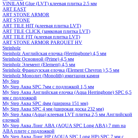
VINILAM Glue (LVT) клеевая плитка 2.5 мм
ART EAST
ART STONE ARMOR
ART STONE
ART TILE HIT (клеевая плитка LVT)
ART TILE CLICK (замковая плитка LVT)
ART TILE FIT (клеевая плитка LVT)
ART STONE ARMOR PARQUET HV
Steinholz
Steinholz Английская елочка (Herringbone) 4,5 мм
Steinholz Основной (Prime) 4,5 мм
Steinholz Элемент (Element) 4,5 мм
Steinholz Французская елочка (Element Chevron ) 5,5 мм
Steinholz Монолит (Monolith) имитация камня
My Step
My Step Аква SPC 7мм c подложкой 1,5 мм
My Step Аква Английская елочка (Aqua Herringbone) SPC 6,5
мм с подложкой
My Step Аква SPC 4мм (ширина 151 мм)
My Step Аква SPC 4 мм (широкая доска 232 мм)
My Step Аква (Aqua) клеевая LVT плитка 2,5 мм Английской
елочкой
My Step Аква Лонг АВА (AQUA SPC Long ABA) 7 mm на
ABA плите с подложкой
My Step Аква Лонг НР (AQUA SPC Long HP) SPC 7 мм с