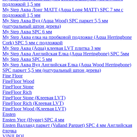
подложкой 1,5 мм
My Step Аква Лонг MATT (Aqua Long MATT) SPC 7 мм с
подложкой 1,5 мм
My Step Аква Вуд (Aqua Wood) SPC паркет 5,5 мм
(натуральный шпон дерева)
My Step Аква SPC 6 мм
My Step Аква елка на пробковой подложке (Aqua Herringbone
Cork) SPC 5 мм с подложкой
My Step Аква (Aqua) клеевая LVT плитка 3 мм
My Step Аква Английская Елка (Aqua Herringbone) SPC 5мм
My Step Аква SPC 5 мм
My Step Аква Вуд Английская Елка (Aqua Wood Herringbone)
SPC паркет 5,5 мм (натуральный шпон дерева)
Fine Floor
FineFloor Wood
FineFloor Stone
FineFloor Rich
FineFloor Stone (Клеевая LVT)
FineFloor Rich (Клеевая LVT)
FineFloor Wood (Клеевая LVT)
Ensten
Ensten Уют (Hygge) SPC 4 мм
Ensten Валланд паркет (Valland Parquet) SPC 4 мм Английская
ёлочка
VINILPOL