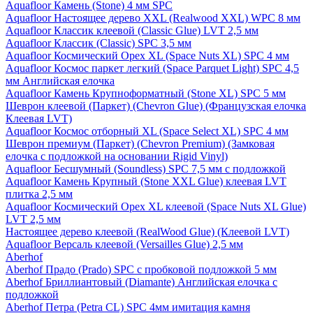
Aquafloor Камень (Stone) 4 мм SPC
Aquafloor Настоящее дерево XXL (Realwood XXL) WPC 8 мм
Aquafloor Классик клеевой (Classic Glue) LVT 2,5 мм
Aquafloor Классик (Classic) SPC 3,5 мм
Aquafloor Космический Орех XL (Space Nuts XL) SPC 4 мм
Aquafloor Космос паркет легкий (Space Parquet Light) SPC 4,5
мм Английская елочка
Aquafloor Камень Крупноформатный (Stone XL) SPC 5 мм
Шеврон клеевой (Паркет) (Chevron Glue) (Французская елочка
Клеевая LVT)
Aquafloor Космос отборный XL (Space Select XL) SPC 4 мм
Шеврон премиум (Паркет) (Chevron Premium) (Замковая
елочка с подложкой на основании Rigid Vinyl)
Aquafloor Бесшумный (Soundless) SPC 7,5 мм с подложкой
Aquafloor Камень Крупный (Stone XXL Glue) клеевая LVT
плитка 2,5 мм
Aquafloor Космический Орех XL клеевой (Space Nuts XL Glue)
LVT 2,5 мм
Настоящее дерево клеевой (RealWood Glue) (Клеевой LVT)
Aquafloor Версаль клеевой (Versailles Glue) 2,5 мм
Aberhof
Aberhof Прадо (Prado) SPC с пробковой подложкой 5 мм
Aberhof Бриллиантовый (Diamante) Английская елочка с
подложкой
Aberhof Петра (Petra CL) SPC 4мм имитация камня