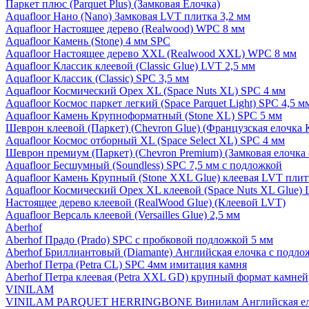
Паркет плюс (Parquet Plus) (Замковая Елочка)
Aquafloor Нано (Nano) Замковая LVT плитка 3,2 мм
Aquafloor Настоящее дерево (Realwood) WPC 8 мм
Aquafloor Камень (Stone) 4 мм SPC
Aquafloor Настоящее дерево XXL (Realwood XXL) WPC 8 мм
Aquafloor Классик клеевой (Classic Glue) LVT 2,5 мм
Aquafloor Классик (Classic) SPC 3,5 мм
Aquafloor Космический Орех XL (Space Nuts XL) SPC 4 мм
Aquafloor Космос паркет легкий (Space Parquet Light) SPC 4,5 
Aquafloor Камень Крупноформатный (Stone XL) SPC 5 мм
Шеврон клеевой (Паркет) (Chevron Glue) (Французская елочка 
Aquafloor Космос отборный XL (Space Select XL) SPC 4 мм
Шеврон премиум (Паркет) (Chevron Premium) (Замковая елочка 
Aquafloor Бесшумный (Soundless) SPC 7,5 мм с подложкой
Aquafloor Камень Крупный (Stone XXL Glue) клеевая LVT плит
Aquafloor Космический Орех XL клеевой (Space Nuts XL Glue) 
Настоящее дерево клеевой (RealWood Glue) (Клеевой LVT)
Aquafloor Версаль клеевой (Versailles Glue) 2,5 мм
Aberhof
Aberhof Прадо (Prado) SPC с пробковой подложкой 5 мм
Aberhof Бриллиантовый (Diamante) Английская елочка с подло
Aberhof Петра (Petra CL) SPC 4мм имитация камня
Aberhof Петра клеевая (Petra XXL GD) крупный формат камней
VINILAM
VINILAM PARQUET HERRINGBONE Винилам Английская ел