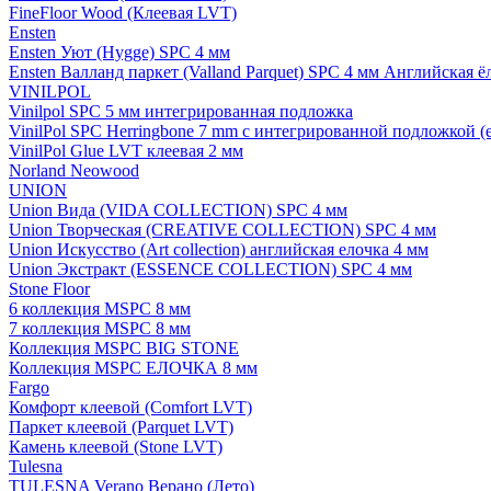
FineFloor Wood (Клеевая LVT)
Ensten
Ensten Уют (Hygge) SPC 4 мм
Ensten Валланд паркет (Valland Parquet) SPC 4 мм Английская ё
VINILPOL
Vinilpol SPC 5 мм интегрированная подложка
VinilPol SPC Herringbone 7 mm с интегрированной подложкой (
VinilPol Glue LVT клеевая 2 мм
Norland Neowood
UNION
Union Вида (VIDA COLLECTION) SPC 4 мм
Union Творческая (CREATIVE COLLECTION) SPC 4 мм
Union Искусство (Art collection) английская елочка 4 мм
Union Экстракт (ESSENCE COLLECTION) SPC 4 мм
Stone Floor
6 коллекция MSPC 8 мм
7 коллекция MSPC 8 мм
Коллекция MSPC BIG STONE
Коллекция MSPC ЕЛОЧКА 8 мм
Fargo
Комфорт клеевой (Comfort LVT)
Паркет клеевой (Parquet LVT)
Камень клеевой (Stone LVT)
Tulesna
TULESNA Verano Верано (Лето)