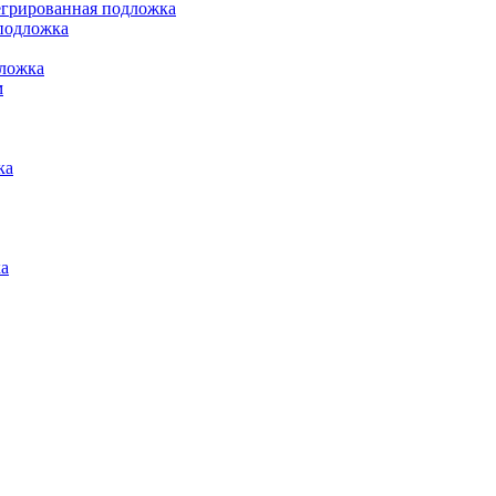
грированная подложка
подложка
ложка
м
ка
а