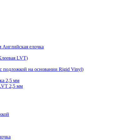
мм Английская елочка
Клеевая LVT)
с подложкой на основании Rigid Vinyl)
ка 2,5 мм
LVT 2,5 мм
жкой
очка