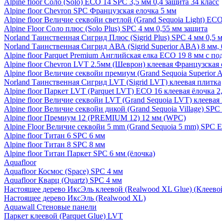
Alpine floor Соло (Solo) ECO 14 SPC 3,5 мм 0,4 защита 34 класс
Alpine floor Chevron SPC Французская елочка 5 мм
Alpine floor Величие секвойи светлой (Grand Sequoia Light) EC
Alpine Floor Соло плюс (Solo Plus) SPC 4 мм 0,55 мм защита
Norland Таинственная Сигрид Плюс (Sigrid Plus) SPC 4 мм 0,5 
Norland Таинственная Сигрид АВА (Sigrid Superior ABA) 8 мм, 
Alpine floor Parquet Premium Английская елка ECO 19 8 мм с п
Alpine floor Chevron LVT 2.5мм (Шеврон) клеевая Французская 
Alpine floor Величие секвойи премиум (Grand Sequoia Superio
Norland Таинственная Сигрид LVT (Sigrid LVT) клеевая плитка
Alpine floor Паркет LVT (Parquet LVT) ECO 16 клеевая ёлочка 2
Alpine floor Величие секвойи LVT (Grand Sequoia LVT) клеева
Alpine floor Величие секвойи дикой (Grand Sequoia Village) SPC
Alpine floor Премиум 12 (PREMIUM 12) 12 мм (WPC)
Alpine Floor Величие секвойи 5 mm (Grand Sequoia 5 mm) SPC 
Alpine floor Титан 6 SPC 6 мм
Alpine floor Титан 8 SPC 8 мм
Alpine floor Титан Паркет SPC 6 мм (ёлочка)
Aquafloor
Aquafloor Космос (Space) SPC 4 мм
Aquafloor Кварц (Quartz) SPC 4 мм
Настоящее дерево ИксЭль клеевой (Realwood XL Glue) (Клеев
Настоящее дерево ИксЭль (Realwood XL)
Aquawall Стеновые панели
Паркет клеевой (Parquet Glue) LVT