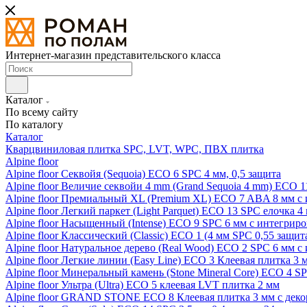
Интернет-магазин представительского класса
Каталог
По всему сайту
По каталогу
Каталог
Кварцвиниловая плитка SPC, LVT, WPC, ПВХ плитка
Alpine floor
Alpine floor Секвойя (Sequoia) ECO 6 SPC 4 мм, 0,5 защита
Alpine floor Величие секвойи 4 mm (Grand Sequoia 4 mm) ECO 1
Alpine floor Премиальный XL (Premium XL) ECO 7 ABA 8 мм с
Alpine floor Легкий паркет (Light Parquet) ECO 13 SPC елочка 4
Alpine floor Насыщенный (Intense) ECO 9 SPC 6 мм с интегрир
Alpine floor Классический (Classic) ECO 1 (4 мм SPC 0,55 защит
Alpine floor Натуральное дерево (Real Wood) ECO 2 SPC 6 мм 
Alpine floor Легкие линии (Easy Line) ECO 3 Клеевая плитка 3
Alpine floor Минеральный камень (Stone Mineral Core) ECO 4 S
Alpine floor Ультра (Ultra) ECO 5 клеевая LVT плитка 2 мм
Alpine floor GRAND STONE ECO 8 Клеевая плитка 3 мм с деко