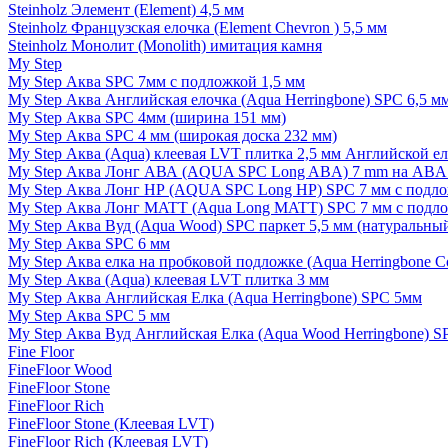
Steinholz Элемент (Element) 4,5 мм
Steinholz Французская елочка (Element Chevron ) 5,5 мм
Steinholz Монолит (Monolith) имитация камня
My Step
My Step Аква SPC 7мм c подложкой 1,5 мм
My Step Аква Английская елочка (Aqua Herringbone) SPC 6,5 м
My Step Аква SPC 4мм (ширина 151 мм)
My Step Аква SPC 4 мм (широкая доска 232 мм)
My Step Аква (Aqua) клеевая LVT плитка 2,5 мм Английской е
My Step Аква Лонг АВА (AQUA SPC Long ABA) 7 mm на ABA 
My Step Аква Лонг НР (AQUA SPC Long HP) SPC 7 мм с подло
My Step Аква Лонг MATT (Aqua Long MATT) SPC 7 мм с подло
My Step Аква Вуд (Aqua Wood) SPC паркет 5,5 мм (натуральны
My Step Аква SPC 6 мм
My Step Аква елка на пробковой подложке (Aqua Herringbone C
My Step Аква (Aqua) клеевая LVT плитка 3 мм
My Step Аква Английская Елка (Aqua Herringbone) SPC 5мм
My Step Аква SPC 5 мм
My Step Аква Вуд Английская Елка (Aqua Wood Herringbone) S
Fine Floor
FineFloor Wood
FineFloor Stone
FineFloor Rich
FineFloor Stone (Клеевая LVT)
FineFloor Rich (Клеевая LVT)