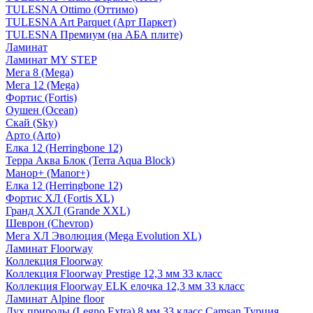
TULESNA Ottimo (Оттимо)
TULESNA Art Parquet (Арт Паркет)
TULESNA Премиум (на АБА плите)
Ламинат
Ламинат MY STEP
Мега 8 (Mega)
Мега 12 (Mega)
Фортис (Fortis)
Оушен (Ocean)
Скай (Sky)
Арто (Arto)
Елка 12 (Herringbone 12)
Терра Аква Блок (Terra Aqua Block)
Манор+ (Manor+)
Елка 12 (Herringbone 12)
Фортис ХЛ (Fortis XL)
Гранд ХХЛ (Grande XXL)
Шеврон (Chevron)
Мега ХЛ Эволюция (Mega Evolution XL)
Ламинат Floorway
Коллекция Floorway
Коллекция Floorway Prestige 12,3 мм 33 класс
Коллекция Floorway ELK елочка 12,3 мм 33 класс
Ламинат Alpine floor
Дух природы (Legno Extra) 8 мм 33 класс Camsan Турция