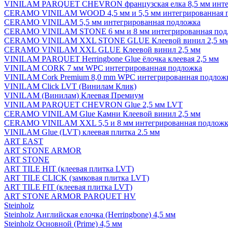
VINILAM PARQUET CHEVRON французская елка 8,5 мм инте
CERAMO VINILAM WOOD 4,5 мм и 5,5 мм интегрированная 
CERAMO VINILAM 5,5 мм интегрированная подложка
CERAMO VINILAM STONE 6 мм и 8 мм интегрированная под
CERAMO VINILAM XXL STONE GLUE Клеевой винил 2,5 м
CERAMO VINILAM XXL GLUE Клеевой винил 2,5 мм
VINILAM PARQUET Herringbone Glue ёлочка клеевая 2,5 мм
VINILAM CORK 7 мм WPC интегрированная подложка
VINILAM Cork Premium 8,0 mm WPC интегрированная подлож
VINILAM Click LVT (Винилам Клик)
VINILAM (Винилам) Клеевая Премиум
VINILAM PARQUET CHEVRON Glue 2,5 мм LVT
CERAMO VINILAM Glue Камни Клеевой винил 2,5 мм
CERAMO VINILAM XXL 5,5 и 8 мм интегрированная подложк
VINILAM Glue (LVT) клеевая плитка 2.5 мм
ART EAST
ART STONE ARMOR
ART STONE
ART TILE HIT (клеевая плитка LVT)
ART TILE CLICK (замковая плитка LVT)
ART TILE FIT (клеевая плитка LVT)
ART STONE ARMOR PARQUET HV
Steinholz
Steinholz Английская елочка (Herringbone) 4,5 мм
Steinholz Основной (Prime) 4,5 мм