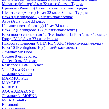
Миланго (Milango) 8 мм 32 класс Camsan Турция
Премиум (Premium) 10 мм 32 класс Camsan Турция
Шепот леса (Albero) 10 мм 32 класс Camsan Турция
Елка 8 (Herringbone 8) (английская елочка)
Аура (Aura) 8 мм 33 класс
Насыщенность (Intensity) 12 мм 34 класс
Елка 12 (Herringbone 12) (английская елочка)
Елка профессиональная 12 (Herringbone 12 Pro) (английская ело
Город (Ville) 8 мм 33 класс ёлочка
Искусство шеврона (CHEVRON ART) (французская ёлочка)
Елка 10 (Herringbone 10) (английская елочка)
Ламинат My Floor
Cottage 8 мм 32 класс
Chalet 10 мм 33 класс
Residence 10 мм 33 класс
Villa 12 мм 33 класс
Ламинат Kronotex
MAMMUT Plus
MAMMUT
ROBUSTO
AQUA AMAZONE
Ламинат La MOENA
Monte Cristallo
Bellamonte
Bella Marianna