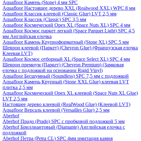
Aquafloor Камень (Stone) 4 мм SPC
Aquafloor Настоящее дерево XXL (Realwood XXL) WPC 8 мм
Aquafloor Классик клеевой (Classic Glue) LVT 2,5 мм
Aquafloor Классик (Classic) SPC 3,5 мм
Aquafloor Космический Орех XL (Space Nuts XL) SPC 4 мм
Aquafloor Космос паркет легкий (Space Parquet Light) SPC 4,5
мм Английская елочка
Aquafloor Камень Крупноформатный (Stone XL) SPC 5 мм
Шеврон клеевой (Паркет) (Chevron Glue) (Французская елочка
Клеевая LVT)
Aquafloor Космос отборный XL (Space Select XL) SPC 4 мм
Шеврон премиум (Паркет) (Chevron Premium) (Замковая
елочка с подложкой на основании Rigid Vinyl)
Aquafloor Бесшумный (Soundless) SPC 7,5 мм с подложкой
Aquafloor Камень Крупный (Stone XXL Glue) клеевая LVT
плитка 2,5 мм
Aquafloor Космический Орех XL клеевой (Space Nuts XL Glue)
LVT 2,5 мм
Настоящее дерево клеевой (RealWood Glue) (Клеевой LVT)
Aquafloor Версаль клеевой (Versailles Glue) 2,5 мм
Aberhof
Aberhof Прадо (Prado) SPC с пробковой подложкой 5 мм
Aberhof Бриллиантовый (Diamante) Английская елочка с
подложкой
Aberhof Петра (Petra CL) SPC 4мм имитация камня