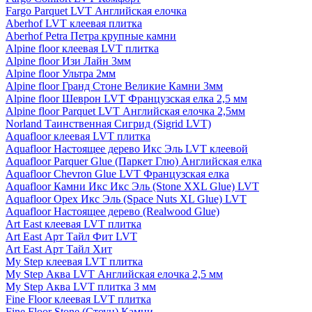
Fargo Parquet LVT Английская елочка
Aberhof LVT клеевая плитка
Aberhof Petra Петра крупные камни
Alpine floor клеевая LVT плитка
Alpine floor Изи Лайн 3мм
Alpine floor Ультра 2мм
Alpine floor Гранд Стоне Великие Камни 3мм
Alpine floor Шеврон LVT Французская елка 2,5 мм
Alpine floor Parquet LVT Английская елочка 2,5мм
Norland Таинственная Сигрид (Sigrid LVT)
Aquafloor клеевая LVT плитка
Aquafloor Настоящее дерево Икс Эль LVT клеевой
Aquafloor Parquer Glue (Паркет Глю) Английская елка
Aquafloor Chevron Glue LVT Французская елка
Aquafloor Камни Икс Икс Эль (Stone XXL Glue) LVT
Aquafloor Орех Икс Эль (Space Nuts XL Glue) LVT
Aquafloor Настоящее дерево (Realwood Glue)
Art East клеевая LVT плитка
Art East Арт Тайл Фит LVT
Art East Арт Тайл Хит
My Step клеевая LVT плитка
My Step Аква LVT Английская елочка 2,5 мм
My Step Аква LVT плитка 3 мм
Fine Floor клеевая LVT плитка
Fine Floor Stone (Стоун) Камни