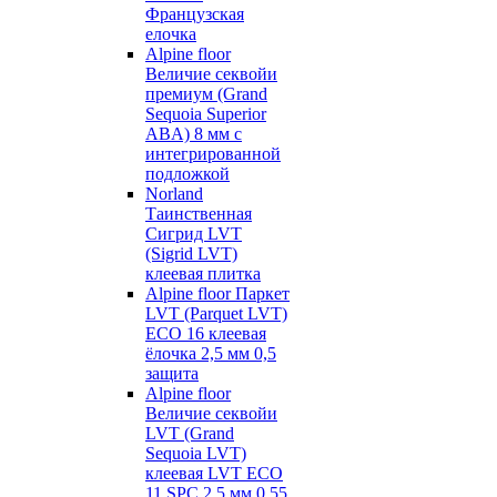
Французская
елочка
Alpine floor
Величие секвойи
премиум (Grand
Sequoia Superior
ABA) 8 мм с
интегрированной
подложкой
Norland
Таинственная
Сигрид LVT
(Sigrid LVT)
клеевая плитка
Alpine floor Паркет
LVT (Parquet LVT)
ECO 16 клеевая
ёлочка 2,5 мм 0,5
защита
Alpine floor
Величие секвойи
LVT (Grand
Sequoia LVT)
клеевая LVT ECO
11 SPC 2,5 мм 0,55