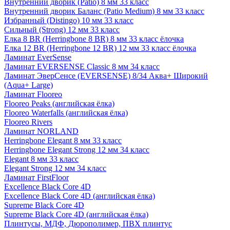
Внутренний дворик (Patio) 8 мм 33 класс
Внутренний дворик Баланс (Patio Medium) 8 мм 33 класс
Избранный (Distingo) 10 мм 33 класс
Сильный (Strong) 12 мм 33 класс
Елка 8 BR (Herringbone 8 BR) 8 мм 33 класс ёлочка
Елка 12 BR (Herringbone 12 BR) 12 мм 33 класс ёлочка
Ламинат EverSense
Ламинат EVERSENSE Classic 8 мм 34 класс
Ламинат ЭверСенсе (EVERSENSE) 8/34 Аква+ Широкий
(Aqua+ Large)
Ламинат Flooreo
Flooreo Peaks (английская ёлка)
Flooreo Waterfalls (английская ёлка)
Flooreo Rivers
Ламинат NORLAND
Herringbone Elegant 8 мм 33 класс
Herringbone Elegant Strong 12 мм 34 класс
Elegant 8 мм 33 класс
Elegant Strong 12 мм 34 класс
Ламинат FirstFloor
Excellence Black Core 4D
Excellence Black Core 4D (английская ёлка)
Supreme Black Core 4D
Supreme Black Core 4D (английская ёлка)
Плинтусы, МДФ, Дюрополимер, ПВХ плинтус