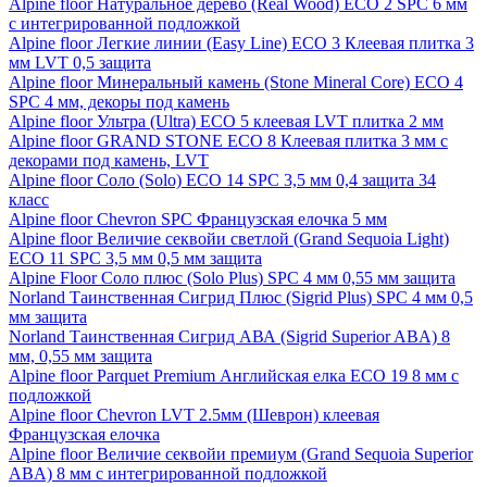
Alpine floor Натуральное дерево (Real Wood) ECO 2 SPC 6 мм
с интегрированной подложкой
Alpine floor Легкие линии (Easy Line) ECO 3 Клеевая плитка 3
мм LVT 0,5 защита
Alpine floor Минеральный камень (Stone Mineral Core) ECO 4
SPC 4 мм, декоры под камень
Alpine floor Ультра (Ultra) ECO 5 клеевая LVT плитка 2 мм
Alpine floor GRAND STONE ECO 8 Клеевая плитка 3 мм с
декорами под камень, LVT
Alpine floor Соло (Solo) ECO 14 SPC 3,5 мм 0,4 защита 34
класс
Alpine floor Chevron SPC Французская елочка 5 мм
Alpine floor Величие секвойи светлой (Grand Sequoia Light)
ECO 11 SPC 3,5 мм 0,5 мм защита
Alpine Floor Соло плюс (Solo Plus) SPC 4 мм 0,55 мм защита
Norland Таинственная Сигрид Плюс (Sigrid Plus) SPC 4 мм 0,5
мм защита
Norland Таинственная Сигрид АВА (Sigrid Superior ABA) 8
мм, 0,55 мм защита
Alpine floor Parquet Premium Английская елка ECO 19 8 мм с
подложкой
Alpine floor Chevron LVT 2.5мм (Шеврон) клеевая
Французская елочка
Alpine floor Величие секвойи премиум (Grand Sequoia Superior
ABA) 8 мм с интегрированной подложкой