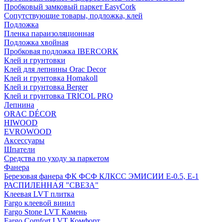
Пробковый замковый паркет EasyCork
Сопутствующие товары, подложка, клей
Подложка
Пленка параизоляционная
Подложка хвойная
Пробковая подложка IBERCORK
Клей и грунтовки
Клей для лепнины Orac Decor
Клей и грунтовка Homakoll
Клей и грунтовка Berger
Клей и грунтовка TRICOL PRO
Лепнина
ORAC DÉCOR
HIWOOD
EVROWOOD
Аксессуары
Шпатели
Средства по уходу за паркетом
Фанера
Березовая фанера ФК ФСФ КЛКСС ЭМИСИИ Е-0.5, Е-1
РАСПИЛЕННАЯ "СВЕЗА"
Клеевая LVT плитка
Fargo клеевой винил
Fargo Stone LVT Камень
Fargo Comfort LVT Комфорт