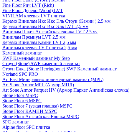
Fine Floor Рич LVT (Rich)
Fine Floor Дерево (Wood) LVT
VINILAM клеевая LVT плитка
Керамо Винилам Икс Икс Эль Стоун (Камни ) 2,5 мм
Керамо Винилам Икс Икс Эль LVT 2,5 мм
Винилам Пакет Английская елочка LVT 2,5 vv
Винилам Премиум LVT 2,5 мм
Керамо Винилам Камни LVT 2,5 мм
Винилам клеевая LVT плитка 2,5 мм
Каменный ламинат
SWF Каменный ламинат My Step
Стоун (Stone) SWF каменный ламинат
Стоун Елка (Stone Herringbone) SWF Каменный ламинат
Norland SPC PRO
Art East Минерально-полимерный ламинат (MPL)
Art Stone Armor MPL (Армор МПЛ)
Art Sone Armor Parquet HV (Армор Паркет Английская елочка)
Stone Floor MSPC
Stone Floor 6 MSPC
Stone Floor 7 (узкая плашка) MSPC
Stone Floor КАМНИ MSPC
Stone Floor Английская Елочка MSPC
SPC ламинат
Alpine floor SPC плитка