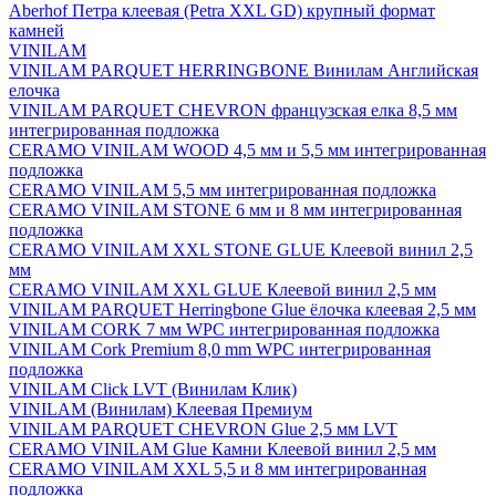
Aberhof Петра клеевая (Petra XXL GD) крупный формат
камней
VINILAM
VINILAM PARQUET HERRINGBONE Винилам Английская
елочка
VINILAM PARQUET CHEVRON французская елка 8,5 мм
интегрированная подложка
CERAMO VINILAM WOOD 4,5 мм и 5,5 мм интегрированная
подложка
CERAMO VINILAM 5,5 мм интегрированная подложка
CERAMO VINILAM STONE 6 мм и 8 мм интегрированная
подложка
CERAMO VINILAM XXL STONE GLUE Клеевой винил 2,5
мм
CERAMO VINILAM XXL GLUE Клеевой винил 2,5 мм
VINILAM PARQUET Herringbone Glue ёлочка клеевая 2,5 мм
VINILAM CORK 7 мм WPC интегрированная подложка
VINILAM Cork Premium 8,0 mm WPC интегрированная
подложка
VINILAM Click LVT (Винилам Клик)
VINILAM (Винилам) Клеевая Премиум
VINILAM PARQUET CHEVRON Glue 2,5 мм LVT
CERAMO VINILAM Glue Камни Клеевой винил 2,5 мм
CERAMO VINILAM XXL 5,5 и 8 мм интегрированная
подложка