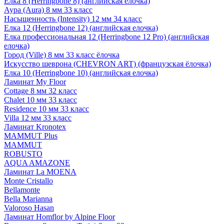
Елка 8 (Herringbone 8) (английская елочка)
Аура (Aura) 8 мм 33 класс
Насыщенность (Intensity) 12 мм 34 класс
Елка 12 (Herringbone 12) (английская елочка)
Елка профессиональная 12 (Herringbone 12 Pro) (английская
елочка)
Город (Ville) 8 мм 33 класс ёлочка
Искусство шеврона (CHEVRON ART) (французская ёлочка)
Елка 10 (Herringbone 10) (английская елочка)
Ламинат My Floor
Cottage 8 мм 32 класс
Chalet 10 мм 33 класс
Residence 10 мм 33 класс
Villa 12 мм 33 класс
Ламинат Kronotex
MAMMUT Plus
MAMMUT
ROBUSTO
AQUA AMAZONE
Ламинат La MOENA
Monte Cristallo
Bellamonte
Bella Marianna
Valoroso Hasan
Ламинат Homflor by Alpine Floor