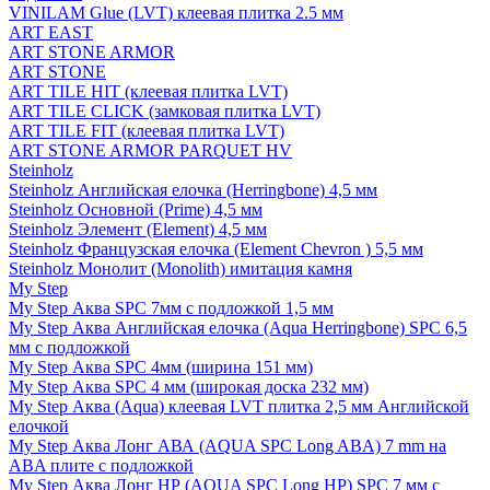
VINILAM Glue (LVT) клеевая плитка 2.5 мм
ART EAST
ART STONE ARMOR
ART STONE
ART TILE HIT (клеевая плитка LVT)
ART TILE CLICK (замковая плитка LVT)
ART TILE FIT (клеевая плитка LVT)
ART STONE ARMOR PARQUET HV
Steinholz
Steinholz Английская елочка (Herringbone) 4,5 мм
Steinholz Основной (Prime) 4,5 мм
Steinholz Элемент (Element) 4,5 мм
Steinholz Французская елочка (Element Chevron ) 5,5 мм
Steinholz Монолит (Monolith) имитация камня
My Step
My Step Аква SPC 7мм c подложкой 1,5 мм
My Step Аква Английская елочка (Aqua Herringbone) SPC 6,5
мм с подложкой
My Step Аква SPC 4мм (ширина 151 мм)
My Step Аква SPC 4 мм (широкая доска 232 мм)
My Step Аква (Aqua) клеевая LVT плитка 2,5 мм Английской
елочкой
My Step Аква Лонг АВА (AQUA SPC Long ABA) 7 mm на
ABA плите с подложкой
My Step Аква Лонг НР (AQUA SPC Long HP) SPC 7 мм с