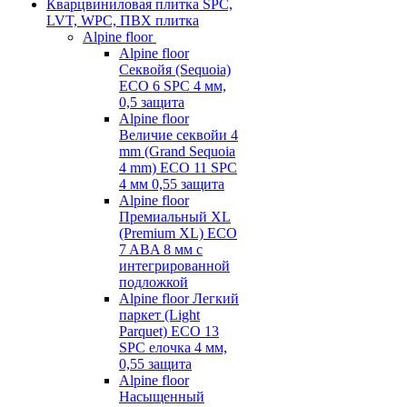
Кварцвиниловая плитка SPC,
LVT, WPC, ПВХ плитка
Alpine floor
Alpine floor
Секвойя (Sequoia)
ECO 6 SPC 4 мм,
0,5 защита
Alpine floor
Величие секвойи 4
mm (Grand Sequoia
4 mm) ECO 11 SPC
4 мм 0,55 защита
Alpine floor
Премиальный XL
(Premium XL) ECO
7 ABA 8 мм с
интегрированной
подложкой
Alpine floor Легкий
паркет (Light
Parquet) ECO 13
SPC елочка 4 мм,
0,55 защита
Alpine floor
Насыщенный