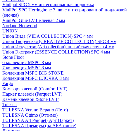
Vinilpol SPC 5 мм интегрированная подложка
VinilPol SPC Herringbone 7 mm с интегрированной подложкой
(елочка)
VinilPol Glue LVT клеевая 2 мм
Norland Neowood
UNION
Union Вида (VIDA COLLECTION) SPC 4 мм
Union Творческая (CREATIVE COLLECTION) SPC 4 мм
Union Искусство (Art collection) английская елочка 4 мм
Union Экстракт (ESSENCE COLLECTION) SPC 4 мм
Stone Floor
6 коллекция MSPC 8 мм
7 коллекция MSPC 8 мм
Коллекция MSPC BIG STONE
Коллекция MSPC ЕЛОЧКА 8 мм
Fargo
Комфорт клеевой (Comfort LVT)
Паркет клеевой (Parquet LVT)
Камень клеевой (Stone LVT)
Tulesna
TULESNA Verano Верано (Лето)
TULESNA Ottimo (Оттимо)
TULESNA Art Parquet (Арт Паркет)
TULESNA Премиум (на АБА плите)
Ламинат