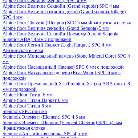
Alpine floor Секвойя (Sequoia) SPC 4 мм
Alpine floor Величие Секвойи (Grand sequoia) SPC 4 мм
Alpine floor Величие секвойи дикой (Grand sequoia Village)
SPC 4 мм
Alpine floor Chevron (Шеврон) SPC 5 мм Французская елочка
Alpine floor Величие секвойи (Grand Sequoia) 5 мм
Alpine floor Величие Секвойи Премиум (Grand Sequoia
Superior ABA) 8 мм с подложкой
Alpine floor Легкий Паркет (Light Parquet) SPC 4 мм
Английская елочка
Alpine floor Минеральный камень (Stone Mineral Core) SPC 4
мм
Alpine floor Насыщенный (Intense) SPC 6 мм с подложкой
Alpine floor Натуральное дерево (Real Wood) SPC 6 мм с
подложкой
Alpine floor Премиальный XL (Premium XL) на ABA плите 8
мм с подложкой
Alpine Floor Титан 6 мм
Alpine floor Титан Паркет 6 мм
Alpine floor Титан 8 мм
Steinholz SPC плитка
Steinholz Элемент (Element) SPC 4,5 мм
Steinholz Элемент Шеврон (Element Chevron) SPC 5,5 мм
Французская елочка
Steinholz Английская елочка SPC 4,5 мм