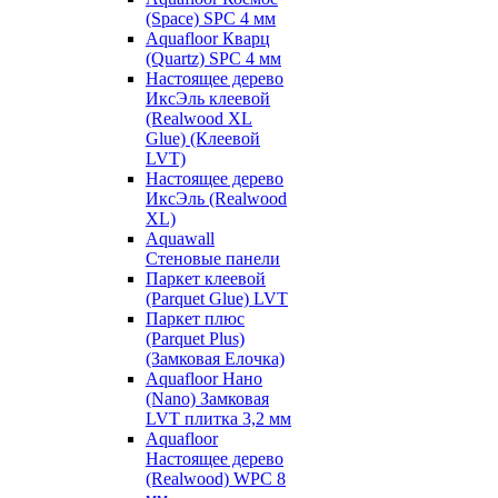
(Space) SPC 4 мм
Aquafloor Кварц
(Quartz) SPC 4 мм
Настоящее дерево
ИксЭль клеевой
(Realwood XL
Glue) (Клеевой
LVT)
Настоящее дерево
ИксЭль (Realwood
XL)
Aquawall
Стеновые панели
Паркет клеевой
(Parquet Glue) LVT
Паркет плюс
(Parquet Plus)
(Замковая Елочка)
Aquafloor Нано
(Nano) Замковая
LVT плитка 3,2 мм
Aquafloor
Настоящее дерево
(Realwood) WPC 8