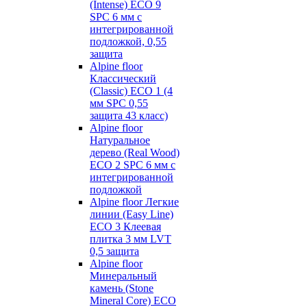
(Intense) ECO 9
SPC 6 мм с
интегрированной
подложкой, 0,55
защита
Alpine floor
Классический
(Classic) ECO 1 (4
мм SPC 0,55
защита 43 класс)
Alpine floor
Натуральное
дерево (Real Wood)
ECO 2 SPC 6 мм с
интегрированной
подложкой
Alpine floor Легкие
линии (Easy Line)
ECO 3 Клеевая
плитка 3 мм LVT
0,5 защита
Alpine floor
Минеральный
камень (Stone
Mineral Core) ECO