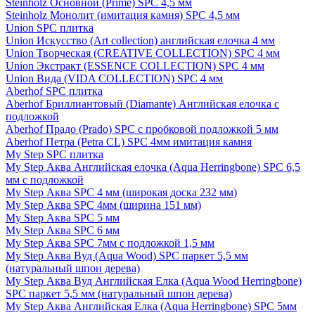
Steinholz Основной (Prime) SPC 4,5 мм
Steinholz Монолит (имитация камня) SPC 4,5 мм
Union SPC плитка
Union Искусство (Art collection) английская елочка 4 мм
Union Творческая (CREATIVE COLLECTION) SPC 4 мм
Union Экстракт (ESSENCE COLLECTION) SPC 4 мм
Union Вида (VIDA COLLECTION) SPC 4 мм
Aberhof SPC плитка
Aberhof Бриллиантовый (Diamante) Английская елочка с
подложкой
Aberhof Прадо (Prado) SPC с пробковой подложкой 5 мм
Aberhof Петра (Petra CL) SPC 4мм имитация камня
My Step SPC плитка
My Step Аква Английская елочка (Aqua Herringbone) SPC 6,5
мм с подложкой
My Step Аква SPC 4 мм (широкая доска 232 мм)
My Step Аква SPC 4мм (ширина 151 мм)
My Step Аква SPC 5 мм
My Step Аква SPC 6 мм
My Step Аква SPC 7мм c подложкой 1,5 мм
My Step Аква Вуд (Aqua Wood) SPC паркет 5,5 мм
(натуральный шпон дерева)
My Step Аква Вуд Английская Елка (Aqua Wood Herringbone)
SPC паркет 5,5 мм (натуральный шпон дерева)
My Step Аква Английская Елка (Aqua Herringbone) SPC 5мм