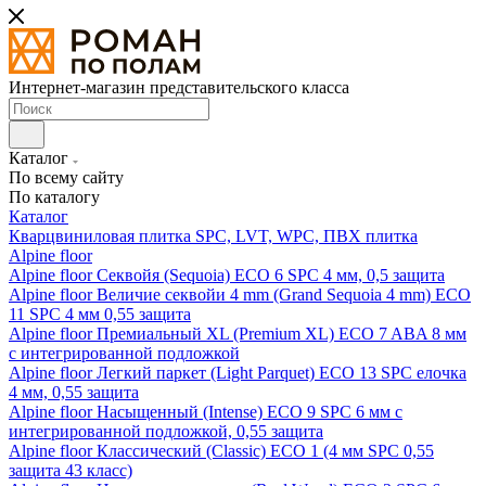
Интернет-магазин представительского класса
Каталог
По всему сайту
По каталогу
Каталог
Кварцвиниловая плитка SPC, LVT, WPC, ПВХ плитка
Alpine floor
Alpine floor Секвойя (Sequoia) ECO 6 SPC 4 мм, 0,5 защита
Alpine floor Величие секвойи 4 mm (Grand Sequoia 4 mm) ECO
11 SPC 4 мм 0,55 защита
Alpine floor Премиальный XL (Premium XL) ECO 7 ABA 8 мм
с интегрированной подложкой
Alpine floor Легкий паркет (Light Parquet) ECO 13 SPC елочка
4 мм, 0,55 защита
Alpine floor Насыщенный (Intense) ECO 9 SPC 6 мм с
интегрированной подложкой, 0,55 защита
Alpine floor Классический (Classic) ECO 1 (4 мм SPC 0,55
защита 43 класс)