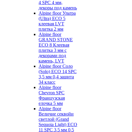
4 SPC 4 мм,
декоры под камень
Alpine floor Ультра
(Ultra) ECO 5
клеевая LVT
плитка 2 мм
Alpine floor
GRAND STONE
ECO 8 Клеевая
плитка 3 мм с
декорами под
камень, LVT
Alpine floor Соло
(Solo) ECO 14 SPC
3,5 мм 0,4 защита
34 класс
Alpine floor
Chevron SPC
Французская
елочка 5 мм
Alpine floor
Величие секвойи
светлой (Grand
Sequoia Light) ECO
11 SPC 3,5 мм 0,5