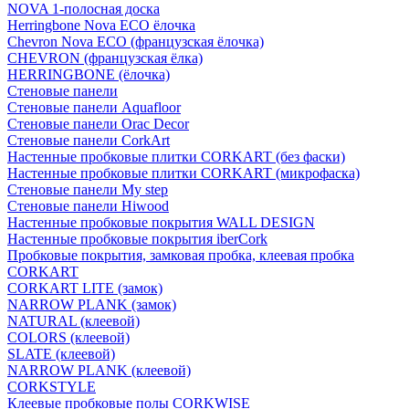
NOVA 1-полосная доска
Herringbone Nova ECO ёлочка
Chevron Nova ECO (французская ёлочка)
CHEVRON (французская ёлка)
HERRINGBONE (ёлочка)
Стеновые панели
Стеновые панели Aquafloor
Стеновые панели Orac Decor
Стеновые панели CorkArt
Настенные пробковые плитки CORKART (без фаски)
Настенные пробковые плитки CORKART (микрофаска)
Стеновые панели My step
Стеновые панели Hiwood
Настенные пробковые покрытия WALL DESIGN
Настенные пробковые покрытия iberCork
Пробковые покрытия, замковая пробка, клеевая пробка
CORKART
CORKART LITE (замок)
NARROW PLANK (замок)
NATURAL (клеевой)
COLORS (клеевой)
SLATE (клеевой)
NARROW PLANK (клеевой)
CORKSTYLE
Клеевые пробковые полы CORKWISE