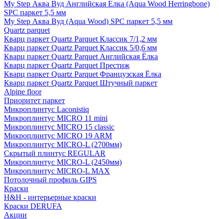
My Step Аква Вуд Английская Елка (Aqua Wood Herringbone)
SPC паркет 5,5 мм
My Step Аква Вуд (Aqua Wood) SPC паркет 5,5 мм
Quartz parquet
Кварц паркет Quartz Parquet Классик 7/1,2 мм
Кварц паркет Quartz Parquet Классик 5/0,6 мм
Кварц паркет Quartz Parquet Английская Ёлка
Кварц паркет Quartz Parquet Престиж
Кварц паркет Quartz Parquet Французская Ёлка
Кварц паркет Quartz Parquet Штучный паркет
Alpine floor
Приоритет паркет
Микроплинтус Laconistiq
Микроплинтус MICRO 11 mini
Микроплинтус MICRO 15 classic
Микроплинтус MICRO 19 ARM
Микроплинтус MICRO-L (2700мм)
Скрытый плинтус REGULAR
Микроплинтус MICRO-L (2450мм)
Микроплинтус MICRO-L MAX
Потолочный профиль GIPS
Краски
H&H - интерьерные краски
Краски DERUFA
Акции