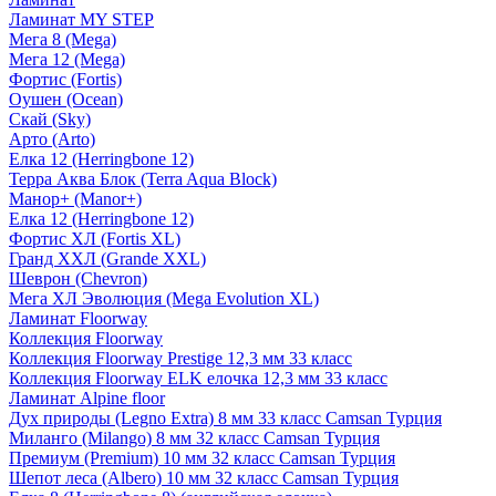
Ламинат MY STEP
Мега 8 (Mega)
Мега 12 (Mega)
Фортис (Fortis)
Оушен (Ocean)
Скай (Sky)
Арто (Arto)
Елка 12 (Herringbone 12)
Терра Аква Блок (Terra Aqua Block)
Манор+ (Manor+)
Елка 12 (Herringbone 12)
Фортис ХЛ (Fortis XL)
Гранд ХХЛ (Grande XXL)
Шеврон (Chevron)
Мега ХЛ Эволюция (Mega Evolution XL)
Ламинат Floorway
Коллекция Floorway
Коллекция Floorway Prestige 12,3 мм 33 класс
Коллекция Floorway ELK елочка 12,3 мм 33 класс
Ламинат Alpine floor
Дух природы (Legno Extra) 8 мм 33 класс Camsan Турция
Миланго (Milango) 8 мм 32 класс Camsan Турция
Премиум (Premium) 10 мм 32 класс Camsan Турция
Шепот леса (Albero) 10 мм 32 класс Camsan Турция