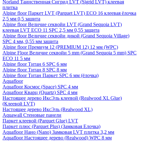
Norland Таинственная Сигрид LVT (Sigrid LVT) клеевая
плитка
Alpine floor Паркет LVT (Parquet LVT) ECO 16 клеевая ёлочка
2,5 мм 0,5 защита
Alpine floor Величие секвойи LVT (Grand Sequoia LVT)
клеевая LVT ECO 11 SPC 2,5 мм 0,55 защита
Alpine floor Величие секвойи дикой (Grand Sequoia Village)
SPC 4 мм, 0,55 мм защита
Alpine floor Премиум 12 (PREMIUM 12) 12 мм (WPC)
Alpine Floor Величие секвойи 5 mm (Grand Sequoia 5 mm) SPC
ECO 11 5 мм
Alpine floor Титан 6 SPC 6 мм
Alpine floor Титан 8 SPC 8 мм
Alpine floor Титан Паркет SPC 6 мм (ёлочка)
Aquafloor
Aquafloor Космос (Space) SPC 4 мм
Aquafloor Кварц (Quartz) SPC 4 мм
Настоящее дерево ИксЭль клеевой (Realwood XL Glue)
(Клеевой LVT)
Настоящее дерево ИксЭль (Realwood XL)
Aquawall Стеновые панели
Паркет клеевой (Parquet Glue) LVT
Паркет плюс (Parquet Plus) (Замковая Елочка)
Aquafloor Нано (Nano) Замковая LVT плитка 3,2 мм
Aquafloor Настоящее дерево (Realwood) WPC 8 мм