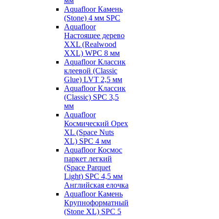
мм
Aquafloor Камень
(Stone) 4 мм SPC
Aquafloor
Настоящее дерево
XXL (Realwood
XXL) WPC 8 мм
Aquafloor Классик
клеевой (Classic
Glue) LVT 2,5 мм
Aquafloor Классик
(Classic) SPC 3,5
мм
Aquafloor
Космический Орех
XL (Space Nuts
XL) SPC 4 мм
Aquafloor Космос
паркет легкий
(Space Parquet
Light) SPC 4,5 мм
Английская елочка
Aquafloor Камень
Крупноформатный
(Stone XL) SPC 5