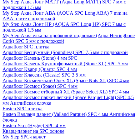
My Step Аква Лонг MATT (Aqua Long MATT) SPC 7 мм с
подложкой 1,5 мм
My Step Аква Лонг АВА (AQUA SPC Long ABA) 7 mm на
ABA плите с подложкой
My Step Аква Лонг НР (AQUA SPC Long HP) SPC 7 мм с
подложкой 1,5 мм
My Step Аква елка на пробковой подложке (Aqua Herringbone
Cork) SPC 5 мм с подложкой
Aquafloor SPC плитка
Aquafloor Бесшумный (Soundless) SPC 7,5 мм с подложкой
Aquafloor Камень (Stone) 4 мм SPC
Aquafloor Камень Крупноформатный (Stone XL) SPC 5 мм
Aquafloor Кварц (Quartz) SPC 4 мм
Aquafloor Классик (Classic) SPC 3,5 мм
Aquafloor Космический Орех XL (Space Nuts XL) SPC 4 мм
Aquafloor Космос (Space) SPC 4 мм
Aquafloor Космос отборный XL (Space Select XL) SPC 4 мм
Aquafloor Космос паркет легкий (Space Parquet Light) SPC 4,5
мм Английская елочка
Ensten SPC плитка
Ensten Валланд паркет (Valland Parquet) SPC 4 мм Английская
ёлочка
Ensten Уют (Hygge) SPC 4 мм
Кварц-паркет на SPC основе
My Step SPC-паркет