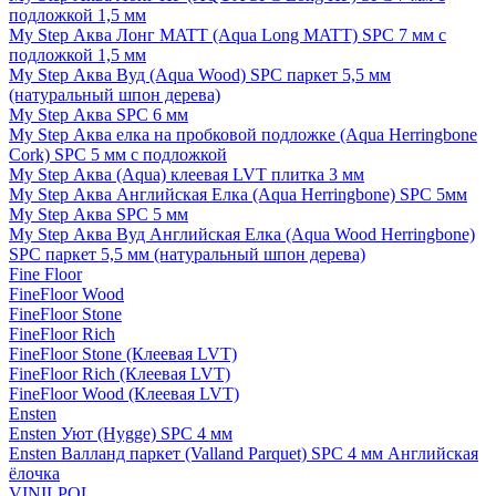
подложкой 1,5 мм
My Step Аква Лонг MATT (Aqua Long MATT) SPC 7 мм с
подложкой 1,5 мм
My Step Аква Вуд (Aqua Wood) SPC паркет 5,5 мм
(натуральный шпон дерева)
My Step Аква SPC 6 мм
My Step Аква елка на пробковой подложке (Aqua Herringbone
Cork) SPC 5 мм с подложкой
My Step Аква (Aqua) клеевая LVT плитка 3 мм
My Step Аква Английская Елка (Aqua Herringbone) SPC 5мм
My Step Аква SPC 5 мм
My Step Аква Вуд Английская Елка (Aqua Wood Herringbone)
SPC паркет 5,5 мм (натуральный шпон дерева)
Fine Floor
FineFloor Wood
FineFloor Stone
FineFloor Rich
FineFloor Stone (Клеевая LVT)
FineFloor Rich (Клеевая LVT)
FineFloor Wood (Клеевая LVT)
Ensten
Ensten Уют (Hygge) SPC 4 мм
Ensten Валланд паркет (Valland Parquet) SPC 4 мм Английская
ёлочка
VINILPOL