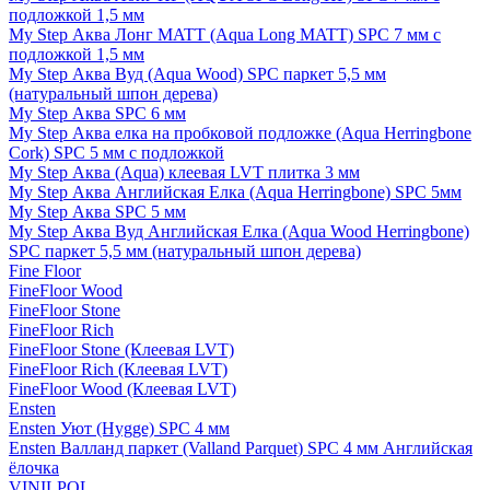
подложкой 1,5 мм
My Step Аква Лонг MATT (Aqua Long MATT) SPC 7 мм с
подложкой 1,5 мм
My Step Аква Вуд (Aqua Wood) SPC паркет 5,5 мм
(натуральный шпон дерева)
My Step Аква SPC 6 мм
My Step Аква елка на пробковой подложке (Aqua Herringbone
Cork) SPC 5 мм с подложкой
My Step Аква (Aqua) клеевая LVT плитка 3 мм
My Step Аква Английская Елка (Aqua Herringbone) SPC 5мм
My Step Аква SPC 5 мм
My Step Аква Вуд Английская Елка (Aqua Wood Herringbone)
SPC паркет 5,5 мм (натуральный шпон дерева)
Fine Floor
FineFloor Wood
FineFloor Stone
FineFloor Rich
FineFloor Stone (Клеевая LVT)
FineFloor Rich (Клеевая LVT)
FineFloor Wood (Клеевая LVT)
Ensten
Ensten Уют (Hygge) SPC 4 мм
Ensten Валланд паркет (Valland Parquet) SPC 4 мм Английская
ёлочка
VINILPOL