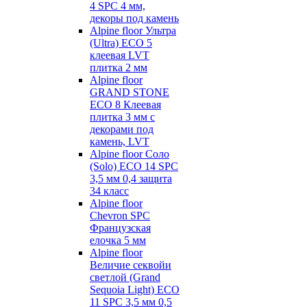
4 SPC 4 мм,
декоры под камень
Alpine floor Ультра
(Ultra) ECO 5
клеевая LVT
плитка 2 мм
Alpine floor
GRAND STONE
ECO 8 Клеевая
плитка 3 мм с
декорами под
камень, LVT
Alpine floor Соло
(Solo) ECO 14 SPC
3,5 мм 0,4 защита
34 класс
Alpine floor
Chevron SPC
Французская
елочка 5 мм
Alpine floor
Величие секвойи
светлой (Grand
Sequoia Light) ECO
11 SPC 3,5 мм 0,5