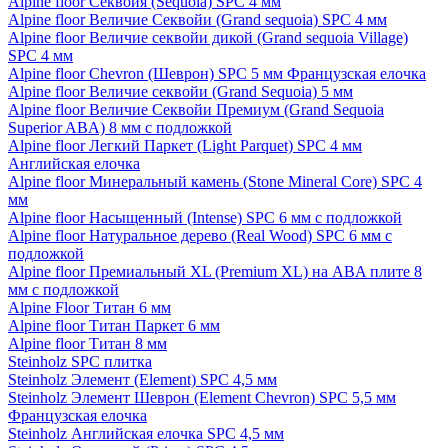
Alpine floor Секвойя (Sequoia) SPC 4 мм
Alpine floor Величие Секвойи (Grand sequoia) SPC 4 мм
Alpine floor Величие секвойи дикой (Grand sequoia Village)
SPC 4 мм
Alpine floor Chevron (Шеврон) SPC 5 мм Французская елочка
Alpine floor Величие секвойи (Grand Sequoia) 5 мм
Alpine floor Величие Секвойи Премиум (Grand Sequoia
Superior ABA) 8 мм с подложкой
Alpine floor Легкий Паркет (Light Parquet) SPC 4 мм
Английская елочка
Alpine floor Минеральный камень (Stone Mineral Core) SPC 4
мм
Alpine floor Насыщенный (Intense) SPC 6 мм с подложкой
Alpine floor Натуральное дерево (Real Wood) SPC 6 мм с
подложкой
Alpine floor Премиальный XL (Premium XL) на ABA плите 8
мм с подложкой
Alpine Floor Титан 6 мм
Alpine floor Титан Паркет 6 мм
Alpine floor Титан 8 мм
Steinholz SPC плитка
Steinholz Элемент (Element) SPC 4,5 мм
Steinholz Элемент Шеврон (Element Chevron) SPC 5,5 мм
Французская елочка
Steinholz Английская елочка SPC 4,5 мм