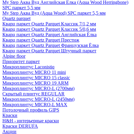
My Step Аква Вуд Английская Елка (Aqua Wood Herringbone)
SPC паркет 5,5 мм
My Step Аква Вуд (Aqua Wood) SPC паркет 5,5 мм
Quartz parquet
Кварц паркет Quartz Parquet Классик 7/1,2 мм
Кварц паркет Quartz Parquet Классик 5/0,6 мм
Кварц паркет Quartz Parquet Английская Ёлка
Кварц паркет Quartz Parquet Престиж
Кварц паркет Quartz Parquet Французская Ёлка
Кварц паркет Quartz Parquet Штучный паркет
Alpine floor
Приоритет паркет
Микроплинтус Laconistiq
Микроплинтус MICRO 11 mini
Микроплинтус MICRO 15 classic
Микроплинтус MICRO 19 ARM
Микроплинтус MICRO-L (2700мм)
Скрытый плинтус REGULAR
Микроплинтус MICRO-L (2450мм)
Микроплинтус MICRO-L MAX
Потолочный профиль GIPS
Краски
H&H - интерьерные краски
Краски DERUFA
Акции