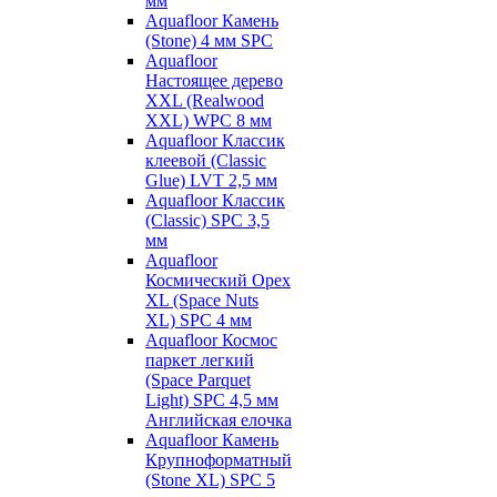
мм
Aquafloor Камень
(Stone) 4 мм SPC
Aquafloor
Настоящее дерево
XXL (Realwood
XXL) WPC 8 мм
Aquafloor Классик
клеевой (Classic
Glue) LVT 2,5 мм
Aquafloor Классик
(Classic) SPC 3,5
мм
Aquafloor
Космический Орех
XL (Space Nuts
XL) SPC 4 мм
Aquafloor Космос
паркет легкий
(Space Parquet
Light) SPC 4,5 мм
Английская елочка
Aquafloor Камень
Крупноформатный
(Stone XL) SPC 5