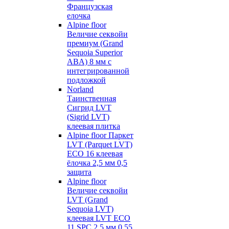
Французская
елочка
Alpine floor
Величие секвойи
премиум (Grand
Sequoia Superior
ABA) 8 мм с
интегрированной
подложкой
Norland
Таинственная
Сигрид LVT
(Sigrid LVT)
клеевая плитка
Alpine floor Паркет
LVT (Parquet LVT)
ECO 16 клеевая
ёлочка 2,5 мм 0,5
защита
Alpine floor
Величие секвойи
LVT (Grand
Sequoia LVT)
клеевая LVT ECO
11 SPC 2,5 мм 0,55