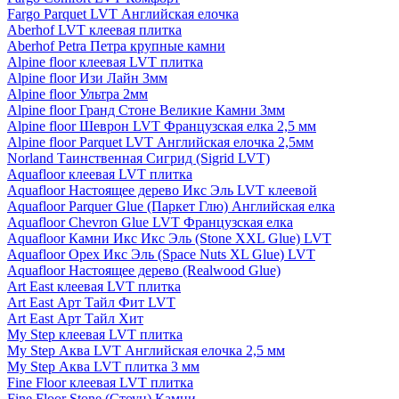
Fargo Parquet LVT Английская елочка
Aberhof LVT клеевая плитка
Aberhof Petra Петра крупные камни
Alpine floor клеевая LVT плитка
Alpine floor Изи Лайн 3мм
Alpine floor Ультра 2мм
Alpine floor Гранд Стоне Великие Камни 3мм
Alpine floor Шеврон LVT Французская елка 2,5 мм
Alpine floor Parquet LVT Английская елочка 2,5мм
Norland Таинственная Сигрид (Sigrid LVT)
Aquafloor клеевая LVT плитка
Aquafloor Настоящее дерево Икс Эль LVT клеевой
Aquafloor Parquer Glue (Паркет Глю) Английская елка
Aquafloor Chevron Glue LVT Французская елка
Aquafloor Камни Икс Икс Эль (Stone XXL Glue) LVT
Aquafloor Орех Икс Эль (Space Nuts XL Glue) LVT
Aquafloor Настоящее дерево (Realwood Glue)
Art East клеевая LVT плитка
Art East Арт Тайл Фит LVT
Art East Арт Тайл Хит
My Step клеевая LVT плитка
My Step Аква LVT Английская елочка 2,5 мм
My Step Аква LVT плитка 3 мм
Fine Floor клеевая LVT плитка
Fine Floor Stone (Стоун) Камни