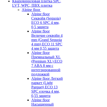
Кварцвиниловая плитка SPC,
LVT, WPC, ПВХ плитка
Alpine floor
Alpine floor
Секвойя (Sequoia)
ECO 6 SPC 4 мм,
0,5 защита
Alpine floor
Величие секвойи 4
mm (Grand Sequoia
4 mm) ECO 11 SPC
4 мм 0,55 защита
Alpine floor
Премиальный XL
(Premium XL) ECO
7 ABA 8 мм с
интегрированной
подложкой
Alpine floor Легкий
паркет (Light
Parquet) ECO 13
SPC елочка 4 мм,
0,55 защита
Alpine floor
Насыщенный