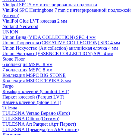
Vinilpol SPC 5 мм интегрированная подложка
VinilPol SPC Herringbone 7 mm с интегрированной подложкой
(елочка)
VinilPol Glue LVT клеевая 2 мм
Norland Neowood
UNION
Union Вида (VIDA COLLECTION) SPC 4 мм
Union Творческая (CREATIVE COLLECTION) SPC 4 мм
Union Искусство (Art collection) английская елочка 4 мм
Union Экстракт (ESSENCE COLLECTION) SPC 4 мм
Stone Floor
6 коллекция MSPC 8 мм
7 коллекция MSPC 8 мм
Коллекция MSPC BIG STONE
Коллекция MSPC ЕЛОЧКА 8 мм
Fargo
Комфорт клеевой (Comfort LVT)
Паркет клеевой (Parquet LVT)
Камень клеевой (Stone LVT)
Tulesna
TULESNA Verano Верано (Лето)
TULESNA Ottimo (Оттимо)
TULESNA Art Parquet (Арт Паркет)
TULESNA Премиум (на АБА плите)
Ламинат