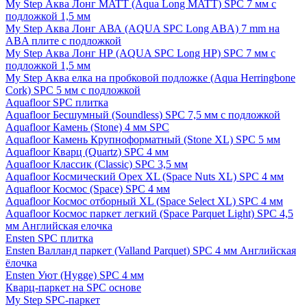
My Step Аква Лонг MATT (Aqua Long MATT) SPC 7 мм с
подложкой 1,5 мм
My Step Аква Лонг АВА (AQUA SPC Long ABA) 7 mm на
ABA плите с подложкой
My Step Аква Лонг НР (AQUA SPC Long HP) SPC 7 мм с
подложкой 1,5 мм
My Step Аква елка на пробковой подложке (Aqua Herringbone
Cork) SPC 5 мм с подложкой
Aquafloor SPC плитка
Aquafloor Бесшумный (Soundless) SPC 7,5 мм с подложкой
Aquafloor Камень (Stone) 4 мм SPC
Aquafloor Камень Крупноформатный (Stone XL) SPC 5 мм
Aquafloor Кварц (Quartz) SPC 4 мм
Aquafloor Классик (Classic) SPC 3,5 мм
Aquafloor Космический Орех XL (Space Nuts XL) SPC 4 мм
Aquafloor Космос (Space) SPC 4 мм
Aquafloor Космос отборный XL (Space Select XL) SPC 4 мм
Aquafloor Космос паркет легкий (Space Parquet Light) SPC 4,5
мм Английская елочка
Ensten SPC плитка
Ensten Валланд паркет (Valland Parquet) SPC 4 мм Английская
ёлочка
Ensten Уют (Hygge) SPC 4 мм
Кварц-паркет на SPC основе
My Step SPC-паркет