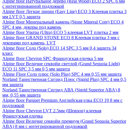
Alpine floor Натуральное дерево (Real Wood) ECO 2 SPC 6 мм
с интегрированной подложкой
Alpine floor Легкие линии (Easy Line) ECO 3 Клеевая плитка 3
мм LVT 0,5 защита
Alpine floor Минеральный камень (Stone Mineral Core) ECO 4
SPC 4 мм, декоры под камень
Alpine floor Ультра (Ultra) ECO 5 клеевая LVT плитка 2 мм
Alpine floor GRAND STONE ECO 8 Клеевая плитка 3 мм с
декорами под камень, LVT
Alpine floor Соло (Solo) ECO 14 SPC 3,5 мм 0,4 защита 34
класс
Alpine floor Chevron SPC Французская елочка 5 мм
Alpine floor Величие секвойи светлой (Grand Sequoia Light)
ECO 11 SPC 3,5 мм 0,5 мм защита
Alpine Floor Соло плюс (Solo Plus) SPC 4 мм 0,55 мм защита
Norland Таинственная Сигрид Плюс (Sigrid Plus) SPC 4 мм 0,5
мм защита
Norland Таинственная Сигрид АВА (Sigrid Superior ABA) 8
мм, 0,55 мм защита
Alpine floor Parquet Premium Английская елка ECO 19 8 мм с
подложкой
Alpine floor Chevron LVT 2.5мм (Шеврон) клеевая
Французская елочка
Alpine floor Величие секвойи премиум (Grand Sequoia Superior
ABA) 8 мм с интегрированной подложкой