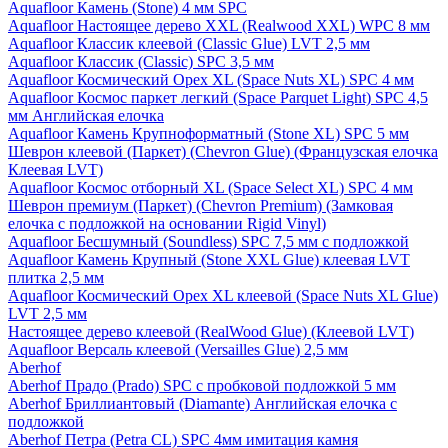
Aquafloor Камень (Stone) 4 мм SPC
Aquafloor Настоящее дерево XXL (Realwood XXL) WPC 8 мм
Aquafloor Классик клеевой (Classic Glue) LVT 2,5 мм
Aquafloor Классик (Classic) SPC 3,5 мм
Aquafloor Космический Орех XL (Space Nuts XL) SPC 4 мм
Aquafloor Космос паркет легкий (Space Parquet Light) SPC 4,5
мм Английская елочка
Aquafloor Камень Крупноформатный (Stone XL) SPC 5 мм
Шеврон клеевой (Паркет) (Chevron Glue) (Французская елочка
Клеевая LVT)
Aquafloor Космос отборный XL (Space Select XL) SPC 4 мм
Шеврон премиум (Паркет) (Chevron Premium) (Замковая
елочка с подложкой на основании Rigid Vinyl)
Aquafloor Бесшумный (Soundless) SPC 7,5 мм с подложкой
Aquafloor Камень Крупный (Stone XXL Glue) клеевая LVT
плитка 2,5 мм
Aquafloor Космический Орех XL клеевой (Space Nuts XL Glue)
LVT 2,5 мм
Настоящее дерево клеевой (RealWood Glue) (Клеевой LVT)
Aquafloor Версаль клеевой (Versailles Glue) 2,5 мм
Aberhof
Aberhof Прадо (Prado) SPC с пробковой подложкой 5 мм
Aberhof Бриллиантовый (Diamante) Английская елочка с
подложкой
Aberhof Петра (Petra CL) SPC 4мм имитация камня