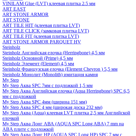
VINILAM Glue (LVT) клеевая плитка 2.5 мм
ART EAST
ART STONE ARMOR
ART STONE
ART TILE HIT (клеевая плитка LVT)
ART TILE CLICK (замковая плитка LVT)
ART TILE FIT (клеевая плитка LVT)
ART STONE ARMOR PARQUET HV
Steinholz
Steinholz Английская елочка (Herringbone) 4,5 мм
Steinholz Основной (Prime) 4,5 мм
Steinholz Элемент (Element) 4,5 мм
Steinholz Французская елочка (Element Chevron ) 5,5 мм
Steinholz Монолит (Monolith) имитация камня
My Step
My Step Аква SPC 7мм c подложкой 1,5 мм
My Step Аква Английская елочка (Aqua Herringbone) SPC 6,5
мм с подложкой
My Step Аква SPC 4мм (ширина 151 мм)
My Step Аква SPC 4 мм (широкая доска 232 мм)
My Step Аква (Aqua) клеевая LVT плитка 2,5 мм Английской
елочкой
My Step Аква Лонг АВА (AQUA SPC Long ABA) 7 mm на
ABA плите с подложкой
My Step Аква Лонг НР (AQUA SPC Long HP) SPC 7 мм с