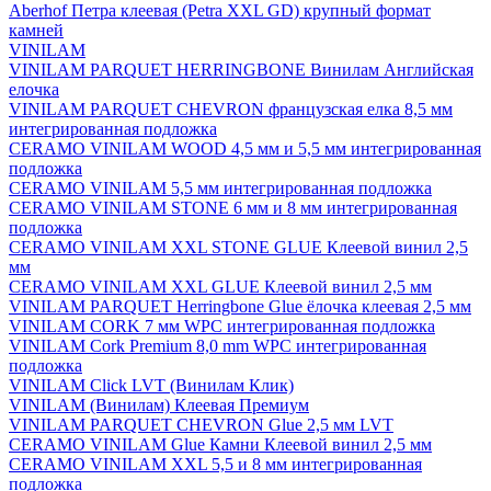
Aberhof Петра клеевая (Petra XXL GD) крупный формат
камней
VINILAM
VINILAM PARQUET HERRINGBONE Винилам Английская
елочка
VINILAM PARQUET CHEVRON французская елка 8,5 мм
интегрированная подложка
CERAMO VINILAM WOOD 4,5 мм и 5,5 мм интегрированная
подложка
CERAMO VINILAM 5,5 мм интегрированная подложка
CERAMO VINILAM STONE 6 мм и 8 мм интегрированная
подложка
CERAMO VINILAM XXL STONE GLUE Клеевой винил 2,5
мм
CERAMO VINILAM XXL GLUE Клеевой винил 2,5 мм
VINILAM PARQUET Herringbone Glue ёлочка клеевая 2,5 мм
VINILAM CORK 7 мм WPC интегрированная подложка
VINILAM Cork Premium 8,0 mm WPC интегрированная
подложка
VINILAM Click LVT (Винилам Клик)
VINILAM (Винилам) Клеевая Премиум
VINILAM PARQUET CHEVRON Glue 2,5 мм LVT
CERAMO VINILAM Glue Камни Клеевой винил 2,5 мм
CERAMO VINILAM XXL 5,5 и 8 мм интегрированная
подложка