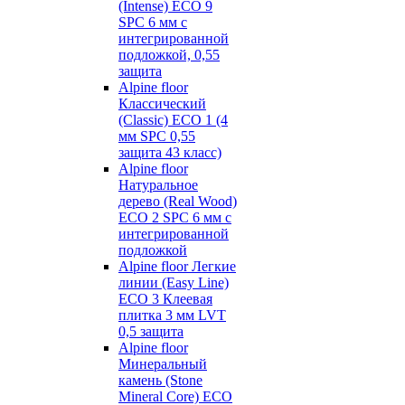
(Intense) ECO 9
SPC 6 мм с
интегрированной
подложкой, 0,55
защита
Alpine floor
Классический
(Classic) ECO 1 (4
мм SPC 0,55
защита 43 класс)
Alpine floor
Натуральное
дерево (Real Wood)
ECO 2 SPC 6 мм с
интегрированной
подложкой
Alpine floor Легкие
линии (Easy Line)
ECO 3 Клеевая
плитка 3 мм LVT
0,5 защита
Alpine floor
Минеральный
камень (Stone
Mineral Core) ECO