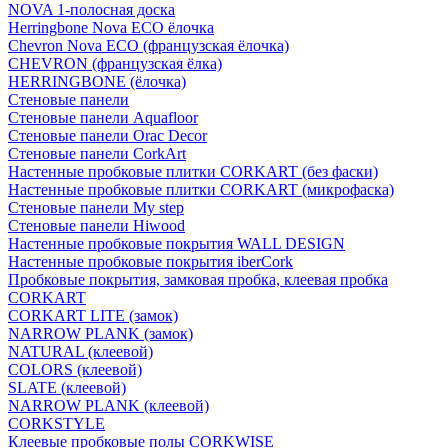
NOVA 1-полосная доска
Herringbone Nova ECO ёлочка
Chevron Nova ECO (французская ёлочка)
CHEVRON (французская ёлка)
HERRINGBONE (ёлочка)
Стеновые панели
Стеновые панели Aquafloor
Стеновые панели Orac Decor
Стеновые панели CorkArt
Настенные пробковые плитки CORKART (без фаски)
Настенные пробковые плитки CORKART (микрофаска)
Стеновые панели My step
Стеновые панели Hiwood
Настенные пробковые покрытия WALL DESIGN
Настенные пробковые покрытия iberCork
Пробковые покрытия, замковая пробка, клеевая пробка
CORKART
CORKART LITE (замок)
NARROW PLANK (замок)
NATURAL (клеевой)
COLORS (клеевой)
SLATE (клеевой)
NARROW PLANK (клеевой)
CORKSTYLE
Клеевые пробковые полы CORKWISE