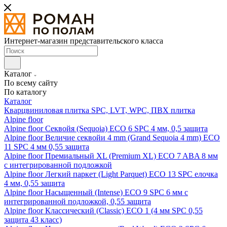
Интернет-магазин представительского класса
Каталог
По всему сайту
По каталогу
Каталог
Кварцвиниловая плитка SPC, LVT, WPC, ПВХ плитка
Alpine floor
Alpine floor Секвойя (Sequoia) ECO 6 SPC 4 мм, 0,5 защита
Alpine floor Величие секвойи 4 mm (Grand Sequoia 4 mm) ECO
11 SPC 4 мм 0,55 защита
Alpine floor Премиальный XL (Premium XL) ECO 7 ABA 8 мм
с интегрированной подложкой
Alpine floor Легкий паркет (Light Parquet) ECO 13 SPC елочка
4 мм, 0,55 защита
Alpine floor Насыщенный (Intense) ECO 9 SPC 6 мм с
интегрированной подложкой, 0,55 защита
Alpine floor Классический (Classic) ECO 1 (4 мм SPC 0,55
защита 43 класс)