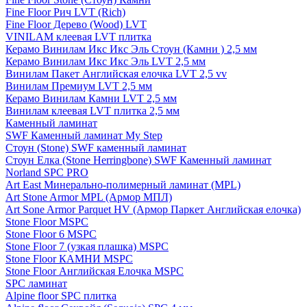
Fine Floor Рич LVT (Rich)
Fine Floor Дерево (Wood) LVT
VINILAM клеевая LVT плитка
Керамо Винилам Икс Икс Эль Стоун (Камни ) 2,5 мм
Керамо Винилам Икс Икс Эль LVT 2,5 мм
Винилам Пакет Английская елочка LVT 2,5 vv
Винилам Премиум LVT 2,5 мм
Керамо Винилам Камни LVT 2,5 мм
Винилам клеевая LVT плитка 2,5 мм
Каменный ламинат
SWF Каменный ламинат My Step
Стоун (Stone) SWF каменный ламинат
Стоун Елка (Stone Herringbone) SWF Каменный ламинат
Norland SPC PRO
Art East Минерально-полимерный ламинат (MPL)
Art Stone Armor MPL (Армор МПЛ)
Art Sone Armor Parquet HV (Армор Паркет Английская елочка)
Stone Floor MSPC
Stone Floor 6 MSPC
Stone Floor 7 (узкая плашка) MSPC
Stone Floor КАМНИ MSPC
Stone Floor Английская Елочка MSPC
SPC ламинат
Alpine floor SPC плитка