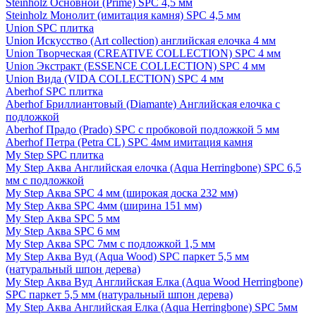
Steinholz Основной (Prime) SPC 4,5 мм
Steinholz Монолит (имитация камня) SPC 4,5 мм
Union SPC плитка
Union Искусство (Art collection) английская елочка 4 мм
Union Творческая (CREATIVE COLLECTION) SPC 4 мм
Union Экстракт (ESSENCE COLLECTION) SPC 4 мм
Union Вида (VIDA COLLECTION) SPC 4 мм
Aberhof SPC плитка
Aberhof Бриллиантовый (Diamante) Английская елочка с
подложкой
Aberhof Прадо (Prado) SPC с пробковой подложкой 5 мм
Aberhof Петра (Petra CL) SPC 4мм имитация камня
My Step SPC плитка
My Step Аква Английская елочка (Aqua Herringbone) SPC 6,5
мм с подложкой
My Step Аква SPC 4 мм (широкая доска 232 мм)
My Step Аква SPC 4мм (ширина 151 мм)
My Step Аква SPC 5 мм
My Step Аква SPC 6 мм
My Step Аква SPC 7мм c подложкой 1,5 мм
My Step Аква Вуд (Aqua Wood) SPC паркет 5,5 мм
(натуральный шпон дерева)
My Step Аква Вуд Английская Елка (Aqua Wood Herringbone)
SPC паркет 5,5 мм (натуральный шпон дерева)
My Step Аква Английская Елка (Aqua Herringbone) SPC 5мм