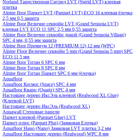
Norland Таинственная Сигрид LVT (Sigrid LVT) клеевая
плитка
Alpine floor Паркет LVT (Parquet LVT) ECO 16 клеевая ёлочка
2,5 мм 0,5 защита
Alpine floor Величие секвойи LVT (Grand Sequoia LVT)
клеевая LVT ECO 11 SPC 2,5 мм 0,55 защита
Alpine floor Величие секвойи дикой (Grand Sequoia Village)
SPC 4 мм, 0,55 мм защита
Alpine floor Премиум 12 (PREMIUM 12) 12 мм (WPC)
Alpine Floor Величие секвойи 5 mm (Grand Sequoia 5 mm) SPC
ECO 11 5 мм
Alpine floor Титан 6 SPC 6 мм
Alpine floor Титан 8 SPC 8 мм
Alpine floor Титан Паркет SPC 6 мм (ёлочка)
Aquafloor
Aquafloor Космос (Space) SPC 4 мм
Aquafloor Кварц (Quartz) SPC 4 мм
Настоящее дерево ИксЭль клеевой (Realwood XL Glue)
(Клеевой LVT)
Настоящее дерево ИксЭль (Realwood XL)
Aquawall Стеновые панели
Паркет клеевой (Parquet Glue) LVT
Паркет плюс (Parquet Plus) (Замковая Елочка)
Aquafloor Нано (Nano) Замковая LVT плитка 3,2 мм
Aquafloor Настоящее дерево (Realwood) WPC 8 мм