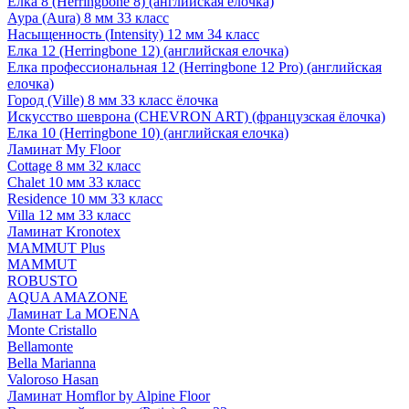
Елка 8 (Herringbone 8) (английская елочка)
Аура (Aura) 8 мм 33 класс
Насыщенность (Intensity) 12 мм 34 класс
Елка 12 (Herringbone 12) (английская елочка)
Елка профессиональная 12 (Herringbone 12 Pro) (английская
елочка)
Город (Ville) 8 мм 33 класс ёлочка
Искусство шеврона (CHEVRON ART) (французская ёлочка)
Елка 10 (Herringbone 10) (английская елочка)
Ламинат My Floor
Cottage 8 мм 32 класс
Chalet 10 мм 33 класс
Residence 10 мм 33 класс
Villa 12 мм 33 класс
Ламинат Kronotex
MAMMUT Plus
MAMMUT
ROBUSTO
AQUA AMAZONE
Ламинат La MOENA
Monte Cristallo
Bellamonte
Bella Marianna
Valoroso Hasan
Ламинат Homflor by Alpine Floor