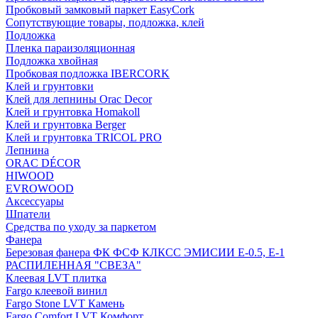
Пробковый замковый паркет EasyCork
Сопутствующие товары, подложка, клей
Подложка
Пленка параизоляционная
Подложка хвойная
Пробковая подложка IBERCORK
Клей и грунтовки
Клей для лепнины Orac Decor
Клей и грунтовка Homakoll
Клей и грунтовка Berger
Клей и грунтовка TRICOL PRO
Лепнина
ORAC DÉCOR
HIWOOD
EVROWOOD
Аксессуары
Шпатели
Средства по уходу за паркетом
Фанера
Березовая фанера ФК ФСФ КЛКСС ЭМИСИИ Е-0.5, Е-1
РАСПИЛЕННАЯ "СВЕЗА"
Клеевая LVT плитка
Fargo клеевой винил
Fargo Stone LVT Камень
Fargo Comfort LVT Комфорт