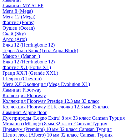
Ламинат MY STEP
Мега 8 (Mega)
Мега 12 (Mega)
Фортис (Fortis)
Оушен (Ocean)
Скай (Sky)
Арто (Arto)
Елка 12 (Herringbone 12)
Терра Аква Блок (Terra Aqua Block)
Манор+ (Manor+)
Елка 12 (Herringbone 12)
Фортис ХЛ (Fortis XL)
Гранд ХХЛ (Grande XXL)
Шеврон (Chevron)
Мега ХЛ Эволюция (Mega Evolution XL)
Ламинат Floorway
Коллекция Floorway
Коллекция Floorway Prestige 12,3 мм 33 класс
Коллекция Floorway ELK елочка 12,3 мм 33 класс
Ламинат Alpine floor
Дух природы (Legno Extra) 8 мм 33 класс Camsan Турция
Миланго (Milango) 8 мм 32 класс Camsan Турция
Премиум (Premium) 10 мм 32 класс Camsan Турция
Шепот леса (Albero) 10 мм 32 класс Camsan Турция