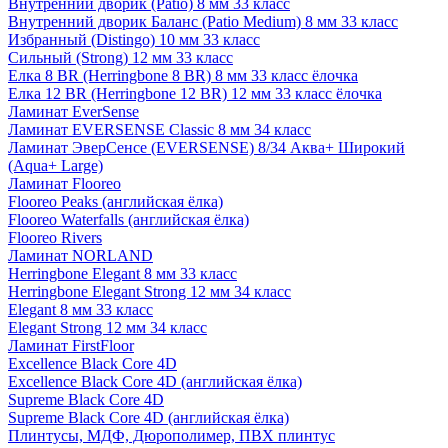
Внутренний дворик (Patio) 8 мм 33 класс
Внутренний дворик Баланс (Patio Medium) 8 мм 33 класс
Избранный (Distingo) 10 мм 33 класс
Сильный (Strong) 12 мм 33 класс
Елка 8 BR (Herringbone 8 BR) 8 мм 33 класс ёлочка
Елка 12 BR (Herringbone 12 BR) 12 мм 33 класс ёлочка
Ламинат EverSense
Ламинат EVERSENSE Classic 8 мм 34 класс
Ламинат ЭверСенсе (EVERSENSE) 8/34 Аква+ Широкий
(Aqua+ Large)
Ламинат Flooreo
Flooreo Peaks (английская ёлка)
Flooreo Waterfalls (английская ёлка)
Flooreo Rivers
Ламинат NORLAND
Herringbone Elegant 8 мм 33 класс
Herringbone Elegant Strong 12 мм 34 класс
Elegant 8 мм 33 класс
Elegant Strong 12 мм 34 класс
Ламинат FirstFloor
Excellence Black Core 4D
Excellence Black Core 4D (английская ёлка)
Supreme Black Core 4D
Supreme Black Core 4D (английская ёлка)
Плинтусы, МДФ, Дюрополимер, ПВХ плинтус