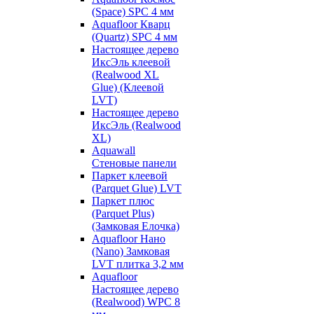
(Space) SPC 4 мм
Aquafloor Кварц
(Quartz) SPC 4 мм
Настоящее дерево
ИксЭль клеевой
(Realwood XL
Glue) (Клеевой
LVT)
Настоящее дерево
ИксЭль (Realwood
XL)
Aquawall
Стеновые панели
Паркет клеевой
(Parquet Glue) LVT
Паркет плюс
(Parquet Plus)
(Замковая Елочка)
Aquafloor Нано
(Nano) Замковая
LVT плитка 3,2 мм
Aquafloor
Настоящее дерево
(Realwood) WPC 8