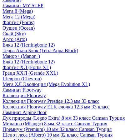
Ламинат MY STEP
Мега 8 (Mega)
Мега 12 (Mega)
Фортис (Fortis)
Оушен (Ocean)
Скай (Sky)
Арто (Arto)
Елка 12 (Herringbone 12)
Терра Аква Блок (Terra Aqua Block)
Манор+ (Manor+)
Елка 12 (Herringbone 12)
Фортис ХЛ (Fortis XL)
Гранд ХХЛ (Grande XXL)
Шеврон (Chevron)
Мега ХЛ Эволюция (Mega Evolution XL)
Ламинат Floorway
Коллекция Floorway
Коллекция Floorway Prestige 12,3 мм 33 класс
Коллекция Floorway ELK елочка 12,3 мм 33 класс
Ламинат Alpine floor
Дух природы (Legno Extra) 8 мм 33 класс Camsan Турция
Миланго (Milango) 8 мм 32 класс Camsan Турция
Премиум (Premium) 10 мм 32 класс Camsan Турция
Шепот леса (Albero) 10 мм 32 класс Camsan Турция