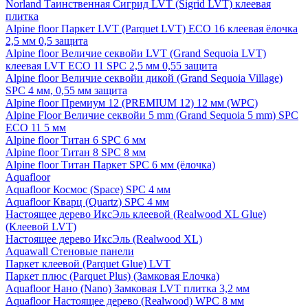
Norland Таинственная Сигрид LVT (Sigrid LVT) клеевая
плитка
Alpine floor Паркет LVT (Parquet LVT) ECO 16 клеевая ёлочка
2,5 мм 0,5 защита
Alpine floor Величие секвойи LVT (Grand Sequoia LVT)
клеевая LVT ECO 11 SPC 2,5 мм 0,55 защита
Alpine floor Величие секвойи дикой (Grand Sequoia Village)
SPC 4 мм, 0,55 мм защита
Alpine floor Премиум 12 (PREMIUM 12) 12 мм (WPC)
Alpine Floor Величие секвойи 5 mm (Grand Sequoia 5 mm) SPC
ECO 11 5 мм
Alpine floor Титан 6 SPC 6 мм
Alpine floor Титан 8 SPC 8 мм
Alpine floor Титан Паркет SPC 6 мм (ёлочка)
Aquafloor
Aquafloor Космос (Space) SPC 4 мм
Aquafloor Кварц (Quartz) SPC 4 мм
Настоящее дерево ИксЭль клеевой (Realwood XL Glue)
(Клеевой LVT)
Настоящее дерево ИксЭль (Realwood XL)
Aquawall Стеновые панели
Паркет клеевой (Parquet Glue) LVT
Паркет плюс (Parquet Plus) (Замковая Елочка)
Aquafloor Нано (Nano) Замковая LVT плитка 3,2 мм
Aquafloor Настоящее дерево (Realwood) WPC 8 мм