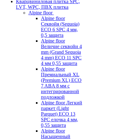
Кварцвиниловая плитка SPC,
LVT, WPC, ПВХ плитка
Alpine floor
Alpine floor
Секвойя (Sequoia)
ECO 6 SPC 4 мм,
0,5 защита
Alpine floor
Величие секвойи 4
mm (Grand Sequoia
4 mm) ECO 11 SPC
4 мм 0,55 защита
Alpine floor
Премиальный XL
(Premium XL) ECO
7 ABA 8 мм с
интегрированной
подложкой
Alpine floor Легкий
паркет (Light
Parquet) ECO 13
SPC елочка 4 мм,
0,55 защита
Alpine floor
Насыщенный