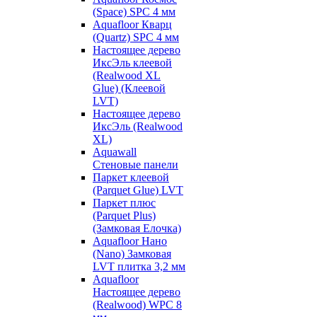
(Space) SPC 4 мм
Aquafloor Кварц
(Quartz) SPC 4 мм
Настоящее дерево
ИксЭль клеевой
(Realwood XL
Glue) (Клеевой
LVT)
Настоящее дерево
ИксЭль (Realwood
XL)
Aquawall
Стеновые панели
Паркет клеевой
(Parquet Glue) LVT
Паркет плюс
(Parquet Plus)
(Замковая Елочка)
Aquafloor Нано
(Nano) Замковая
LVT плитка 3,2 мм
Aquafloor
Настоящее дерево
(Realwood) WPC 8