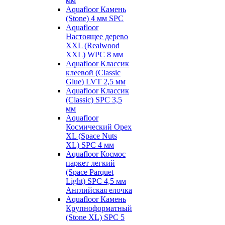
мм
Aquafloor Камень
(Stone) 4 мм SPC
Aquafloor
Настоящее дерево
XXL (Realwood
XXL) WPC 8 мм
Aquafloor Классик
клеевой (Classic
Glue) LVT 2,5 мм
Aquafloor Классик
(Classic) SPC 3,5
мм
Aquafloor
Космический Орех
XL (Space Nuts
XL) SPC 4 мм
Aquafloor Космос
паркет легкий
(Space Parquet
Light) SPC 4,5 мм
Английская елочка
Aquafloor Камень
Крупноформатный
(Stone XL) SPC 5