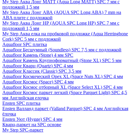
My Step Аква Лонг MATT (Aqua Long MATT) SPC 7 мм с
подложкой 1,5 мм
My Step Аква Лонг АВА (AQUA SPC Long ABA) 7 mm на
ABA плите с подложкой
My Step Аква Лонг НР (AQUA SPC Long HP) SPC 7 мм с
подложкой 1,5 мм
My Step Аква елка на пробковой подложке (Aqua Herringbone
Cork) SPC 5 мм с подложкой
Aquafloor SPC плитка
Aquafloor Бесшумный (Soundless) SPC 7,5 мм с подложкой
Aquafloor Камень (Stone) 4 мм SPC
Aquafloor Камень Крупноформатный (Stone XL) SPC 5 мм
Aquafloor Кварц (Quartz) SPC 4 мм
Aquafloor Классик (Classic) SPC 3,5 мм
Aquafloor Космический Орех XL (Space Nuts XL) SPC 4 мм
Aquafloor Космос (Space) SPC 4 мм
Aquafloor Космос отборный XL (Space Select XL) SPC 4 мм
Aquafloor Космос паркет легкий (Space Parquet Light) SPC 4,5
мм Английская елочка
Ensten SPC плитка
Ensten Валланд паркет (Valland Parquet) SPC 4 мм Английская
ёлочка
Ensten Уют (Hygge) SPC 4 мм
Кварц-паркет на SPC основе
My Step SPC-паркет