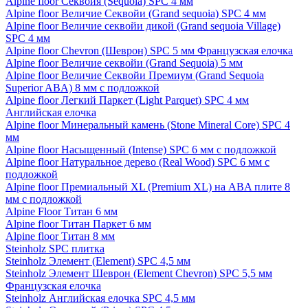
Alpine floor Секвойя (Sequoia) SPC 4 мм
Alpine floor Величие Секвойи (Grand sequoia) SPC 4 мм
Alpine floor Величие секвойи дикой (Grand sequoia Village)
SPC 4 мм
Alpine floor Chevron (Шеврон) SPC 5 мм Французская елочка
Alpine floor Величие секвойи (Grand Sequoia) 5 мм
Alpine floor Величие Секвойи Премиум (Grand Sequoia
Superior ABA) 8 мм с подложкой
Alpine floor Легкий Паркет (Light Parquet) SPC 4 мм
Английская елочка
Alpine floor Минеральный камень (Stone Mineral Core) SPC 4
мм
Alpine floor Насыщенный (Intense) SPC 6 мм с подложкой
Alpine floor Натуральное дерево (Real Wood) SPC 6 мм с
подложкой
Alpine floor Премиальный XL (Premium XL) на ABA плите 8
мм с подложкой
Alpine Floor Титан 6 мм
Alpine floor Титан Паркет 6 мм
Alpine floor Титан 8 мм
Steinholz SPC плитка
Steinholz Элемент (Element) SPC 4,5 мм
Steinholz Элемент Шеврон (Element Chevron) SPC 5,5 мм
Французская елочка
Steinholz Английская елочка SPC 4,5 мм