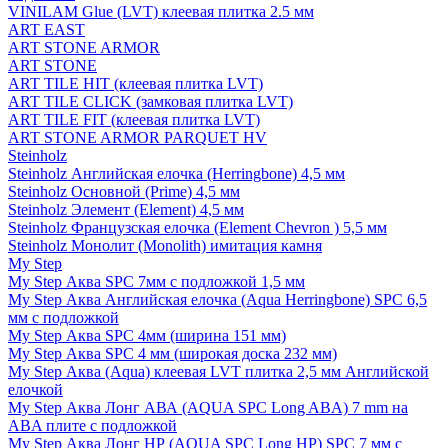
VINILAM Glue (LVT) клеевая плитка 2.5 мм
ART EAST
ART STONE ARMOR
ART STONE
ART TILE HIT (клеевая плитка LVT)
ART TILE CLICK (замковая плитка LVT)
ART TILE FIT (клеевая плитка LVT)
ART STONE ARMOR PARQUET HV
Steinholz
Steinholz Английская елочка (Herringbone) 4,5 мм
Steinholz Основной (Prime) 4,5 мм
Steinholz Элемент (Element) 4,5 мм
Steinholz Французская елочка (Element Chevron ) 5,5 мм
Steinholz Монолит (Monolith) имитация камня
My Step
My Step Аква SPC 7мм c подложкой 1,5 мм
My Step Аква Английская елочка (Aqua Herringbone) SPC 6,5
мм с подложкой
My Step Аква SPC 4мм (ширина 151 мм)
My Step Аква SPC 4 мм (широкая доска 232 мм)
My Step Аква (Aqua) клеевая LVT плитка 2,5 мм Английской
елочкой
My Step Аква Лонг АВА (AQUA SPC Long ABA) 7 mm на
ABA плите с подложкой
My Step Аква Лонг НР (AQUA SPC Long HP) SPC 7 мм с