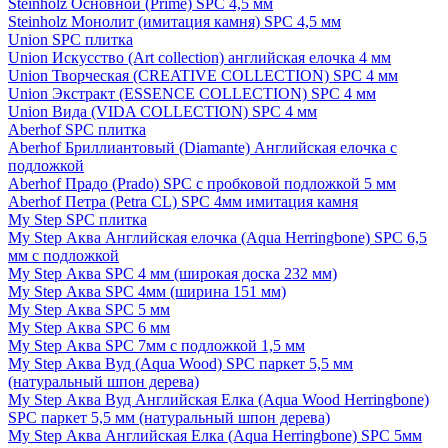
Steinholz Основной (Prime) SPC 4,5 мм
Steinholz Монолит (имитация камня) SPC 4,5 мм
Union SPC плитка
Union Искусство (Art collection) английская елочка 4 мм
Union Творческая (CREATIVE COLLECTION) SPC 4 мм
Union Экстракт (ESSENCE COLLECTION) SPC 4 мм
Union Вида (VIDA COLLECTION) SPC 4 мм
Aberhof SPC плитка
Aberhof Бриллиантовый (Diamante) Английская елочка с
подложкой
Aberhof Прадо (Prado) SPC с пробковой подложкой 5 мм
Aberhof Петра (Petra CL) SPC 4мм имитация камня
My Step SPC плитка
My Step Аква Английская елочка (Aqua Herringbone) SPC 6,5
мм с подложкой
My Step Аква SPC 4 мм (широкая доска 232 мм)
My Step Аква SPC 4мм (ширина 151 мм)
My Step Аква SPC 5 мм
My Step Аква SPC 6 мм
My Step Аква SPC 7мм c подложкой 1,5 мм
My Step Аква Вуд (Aqua Wood) SPC паркет 5,5 мм
(натуральный шпон дерева)
My Step Аква Вуд Английская Елка (Aqua Wood Herringbone)
SPC паркет 5,5 мм (натуральный шпон дерева)
My Step Аква Английская Елка (Aqua Herringbone) SPC 5мм