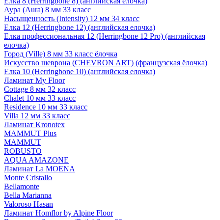
Елка 8 (Herringbone 8) (английская елочка)
Аура (Aura) 8 мм 33 класс
Насыщенность (Intensity) 12 мм 34 класс
Елка 12 (Herringbone 12) (английская елочка)
Елка профессиональная 12 (Herringbone 12 Pro) (английская
елочка)
Город (Ville) 8 мм 33 класс ёлочка
Искусство шеврона (CHEVRON ART) (французская ёлочка)
Елка 10 (Herringbone 10) (английская елочка)
Ламинат My Floor
Cottage 8 мм 32 класс
Chalet 10 мм 33 класс
Residence 10 мм 33 класс
Villa 12 мм 33 класс
Ламинат Kronotex
MAMMUT Plus
MAMMUT
ROBUSTO
AQUA AMAZONE
Ламинат La MOENA
Monte Cristallo
Bellamonte
Bella Marianna
Valoroso Hasan
Ламинат Homflor by Alpine Floor