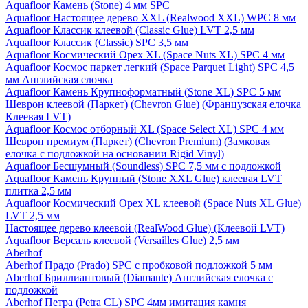
Aquafloor Камень (Stone) 4 мм SPC
Aquafloor Настоящее дерево XXL (Realwood XXL) WPC 8 мм
Aquafloor Классик клеевой (Classic Glue) LVT 2,5 мм
Aquafloor Классик (Classic) SPC 3,5 мм
Aquafloor Космический Орех XL (Space Nuts XL) SPC 4 мм
Aquafloor Космос паркет легкий (Space Parquet Light) SPC 4,5
мм Английская елочка
Aquafloor Камень Крупноформатный (Stone XL) SPC 5 мм
Шеврон клеевой (Паркет) (Chevron Glue) (Французская елочка
Клеевая LVT)
Aquafloor Космос отборный XL (Space Select XL) SPC 4 мм
Шеврон премиум (Паркет) (Chevron Premium) (Замковая
елочка с подложкой на основании Rigid Vinyl)
Aquafloor Бесшумный (Soundless) SPC 7,5 мм с подложкой
Aquafloor Камень Крупный (Stone XXL Glue) клеевая LVT
плитка 2,5 мм
Aquafloor Космический Орех XL клеевой (Space Nuts XL Glue)
LVT 2,5 мм
Настоящее дерево клеевой (RealWood Glue) (Клеевой LVT)
Aquafloor Версаль клеевой (Versailles Glue) 2,5 мм
Aberhof
Aberhof Прадо (Prado) SPC с пробковой подложкой 5 мм
Aberhof Бриллиантовый (Diamante) Английская елочка с
подложкой
Aberhof Петра (Petra CL) SPC 4мм имитация камня