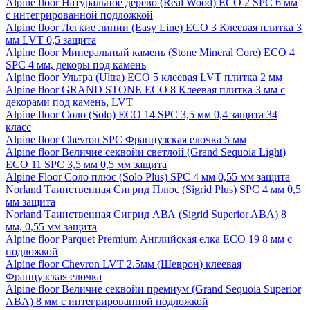
Alpine floor Натуральное дерево (Real Wood) ECO 2 SPC 6 мм
с интегрированной подложкой
Alpine floor Легкие линии (Easy Line) ECO 3 Клеевая плитка 3
мм LVT 0,5 защита
Alpine floor Минеральный камень (Stone Mineral Core) ECO 4
SPC 4 мм, декоры под камень
Alpine floor Ультра (Ultra) ECO 5 клеевая LVT плитка 2 мм
Alpine floor GRAND STONE ECO 8 Клеевая плитка 3 мм с
декорами под камень, LVT
Alpine floor Соло (Solo) ECO 14 SPC 3,5 мм 0,4 защита 34
класс
Alpine floor Chevron SPC Французская елочка 5 мм
Alpine floor Величие секвойи светлой (Grand Sequoia Light)
ECO 11 SPC 3,5 мм 0,5 мм защита
Alpine Floor Соло плюс (Solo Plus) SPC 4 мм 0,55 мм защита
Norland Таинственная Сигрид Плюс (Sigrid Plus) SPC 4 мм 0,5
мм защита
Norland Таинственная Сигрид АВА (Sigrid Superior ABA) 8
мм, 0,55 мм защита
Alpine floor Parquet Premium Английская елка ECO 19 8 мм с
подложкой
Alpine floor Chevron LVT 2.5мм (Шеврон) клеевая
Французская елочка
Alpine floor Величие секвойи премиум (Grand Sequoia Superior
ABA) 8 мм с интегрированной подложкой