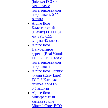
(Intense) ECO 9
SPC 6 мм с
интегрированной
подложкой, 0,55
защита
Alpine floor
Классический
(Classic) ECO 1 (4
мм SPC 0,55
защита 43 класс)
Alpine floor
Натуральное
дерево (Real Wood)
ECO 2 SPC 6 мм с
интегрированной
подложкой
Alpine floor Легкие
линии (Easy Line)
ECO 3 Клеевая
плитка 3 мм LVT
0,5 защита
Alpine floor
Минеральный
камень (Stone
Mineral Core) ECO