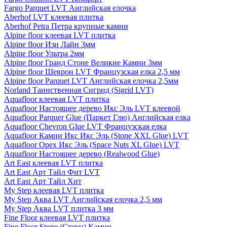
Fargo Parquet LVT Английская елочка
Aberhof LVT клеевая плитка
Aberhof Petra Петра крупные камни
Alpine floor клеевая LVT плитка
Alpine floor Изи Лайн 3мм
Alpine floor Ультра 2мм
Alpine floor Гранд Стоне Великие Камни 3мм
Alpine floor Шеврон LVT Французская елка 2,5 мм
Alpine floor Parquet LVT Английская елочка 2,5мм
Norland Таинственная Сигрид (Sigrid LVT)
Aquafloor клеевая LVT плитка
Aquafloor Настоящее дерево Икс Эль LVT клеевой
Aquafloor Parquer Glue (Паркет Глю) Английская елка
Aquafloor Chevron Glue LVT Французская елка
Aquafloor Камни Икс Икс Эль (Stone XXL Glue) LVT
Aquafloor Орех Икс Эль (Space Nuts XL Glue) LVT
Aquafloor Настоящее дерево (Realwood Glue)
Art East клеевая LVT плитка
Art East Арт Тайл Фит LVT
Art East Арт Тайл Хит
My Step клеевая LVT плитка
My Step Аква LVT Английская елочка 2,5 мм
My Step Аква LVT плитка 3 мм
Fine Floor клеевая LVT плитка
Fine Floor Stone (Стоун) Камни