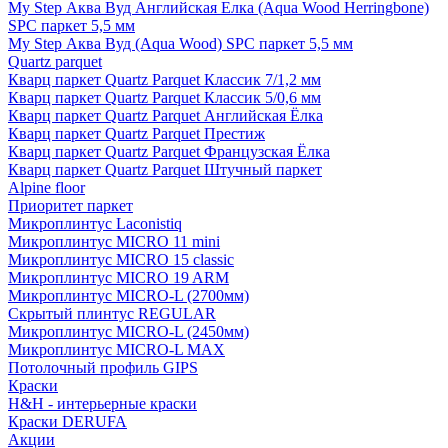
My Step Аква Вуд Английская Елка (Aqua Wood Herringbone)
SPC паркет 5,5 мм
My Step Аква Вуд (Aqua Wood) SPC паркет 5,5 мм
Quartz parquet
Кварц паркет Quartz Parquet Классик 7/1,2 мм
Кварц паркет Quartz Parquet Классик 5/0,6 мм
Кварц паркет Quartz Parquet Английская Ёлка
Кварц паркет Quartz Parquet Престиж
Кварц паркет Quartz Parquet Французская Ёлка
Кварц паркет Quartz Parquet Штучный паркет
Alpine floor
Приоритет паркет
Микроплинтус Laconistiq
Микроплинтус MICRO 11 mini
Микроплинтус MICRO 15 classic
Микроплинтус MICRO 19 ARM
Микроплинтус MICRO-L (2700мм)
Скрытый плинтус REGULAR
Микроплинтус MICRO-L (2450мм)
Микроплинтус MICRO-L MAX
Потолочный профиль GIPS
Краски
H&H - интерьерные краски
Краски DERUFA
Акции