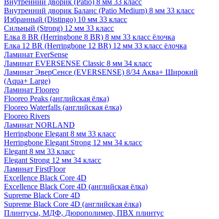
Внутренний дворик (Patio) 8 мм 33 класс
Внутренний дворик Баланс (Patio Medium) 8 мм 33 класс
Избранный (Distingo) 10 мм 33 класс
Сильный (Strong) 12 мм 33 класс
Елка 8 BR (Herringbone 8 BR) 8 мм 33 класс ёлочка
Елка 12 BR (Herringbone 12 BR) 12 мм 33 класс ёлочка
Ламинат EverSense
Ламинат EVERSENSE Classic 8 мм 34 класс
Ламинат ЭверСенсе (EVERSENSE) 8/34 Аква+ Широкий
(Aqua+ Large)
Ламинат Flooreo
Flooreo Peaks (английская ёлка)
Flooreo Waterfalls (английская ёлка)
Flooreo Rivers
Ламинат NORLAND
Herringbone Elegant 8 мм 33 класс
Herringbone Elegant Strong 12 мм 34 класс
Elegant 8 мм 33 класс
Elegant Strong 12 мм 34 класс
Ламинат FirstFloor
Excellence Black Core 4D
Excellence Black Core 4D (английская ёлка)
Supreme Black Core 4D
Supreme Black Core 4D (английская ёлка)
Плинтусы, МДФ, Дюрополимер, ПВХ плинтус