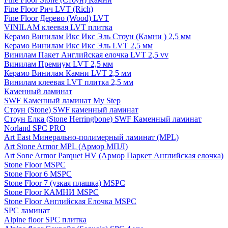
Fine Floor Рич LVT (Rich)
Fine Floor Дерево (Wood) LVT
VINILAM клеевая LVT плитка
Керамо Винилам Икс Икс Эль Стоун (Камни ) 2,5 мм
Керамо Винилам Икс Икс Эль LVT 2,5 мм
Винилам Пакет Английская елочка LVT 2,5 vv
Винилам Премиум LVT 2,5 мм
Керамо Винилам Камни LVT 2,5 мм
Винилам клеевая LVT плитка 2,5 мм
Каменный ламинат
SWF Каменный ламинат My Step
Стоун (Stone) SWF каменный ламинат
Стоун Елка (Stone Herringbone) SWF Каменный ламинат
Norland SPC PRO
Art East Минерально-полимерный ламинат (MPL)
Art Stone Armor MPL (Армор МПЛ)
Art Sone Armor Parquet HV (Армор Паркет Английская елочка)
Stone Floor MSPC
Stone Floor 6 MSPC
Stone Floor 7 (узкая плашка) MSPC
Stone Floor КАМНИ MSPC
Stone Floor Английская Елочка MSPC
SPC ламинат
Alpine floor SPC плитка