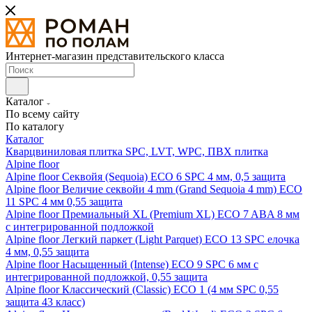
Интернет-магазин представительского класса
Каталог
По всему сайту
По каталогу
Каталог
Кварцвиниловая плитка SPC, LVT, WPC, ПВХ плитка
Alpine floor
Alpine floor Секвойя (Sequoia) ECO 6 SPC 4 мм, 0,5 защита
Alpine floor Величие секвойи 4 mm (Grand Sequoia 4 mm) ECO
11 SPC 4 мм 0,55 защита
Alpine floor Премиальный XL (Premium XL) ECO 7 ABA 8 мм
с интегрированной подложкой
Alpine floor Легкий паркет (Light Parquet) ECO 13 SPC елочка
4 мм, 0,55 защита
Alpine floor Насыщенный (Intense) ECO 9 SPC 6 мм с
интегрированной подложкой, 0,55 защита
Alpine floor Классический (Classic) ECO 1 (4 мм SPC 0,55
защита 43 класс)