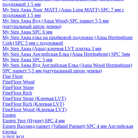
подложкой 1,5 мм
My Step Аква Лонг MATT (Aqua Long MATT) SPC 7 мм с
подложкой 1,5 мм
My Step Аква Вуд (Aqua Wood) SPC паркет 5,5 мм
(натуральный шпон дерева)
My Step Аква SPC 6 мм
My Step Аква елка на пробковой подложке (Aqua Herringbone
Cork) SPC 5 мм с подложкой
My Step Аква (Aqua) клеевая LVT плитка 3 мм
My Step Аква Английская Елка (Aqua Herringbone) SPC 5мм
My Step Аква SPC 5 мм
My Step Аква Вуд Английская Елка (Aqua Wood Herringbone)
SPC паркет 5,5 мм (натуральный шпон дерева)
Fine Floor
FineFloor Wood
FineFloor Stone
FineFloor Rich
FineFloor Stone (Клеевая LVT)
FineFloor Rich (Клеевая LVT)
FineFloor Wood (Клеевая LVT)
Ensten
Ensten Уют (Hygge) SPC 4 мм
Ensten Валланд паркет (Valland Parquet) SPC 4 мм Английская
ёлочка
VINILPOL