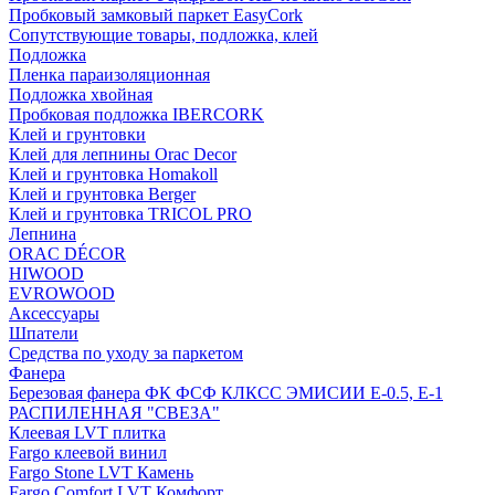
Пробковый замковый паркет EasyCork
Сопутствующие товары, подложка, клей
Подложка
Пленка параизоляционная
Подложка хвойная
Пробковая подложка IBERCORK
Клей и грунтовки
Клей для лепнины Orac Decor
Клей и грунтовка Homakoll
Клей и грунтовка Berger
Клей и грунтовка TRICOL PRO
Лепнина
ORAC DÉCOR
HIWOOD
EVROWOOD
Аксессуары
Шпатели
Средства по уходу за паркетом
Фанера
Березовая фанера ФК ФСФ КЛКСС ЭМИСИИ Е-0.5, Е-1
РАСПИЛЕННАЯ "СВЕЗА"
Клеевая LVT плитка
Fargo клеевой винил
Fargo Stone LVT Камень
Fargo Comfort LVT Комфорт