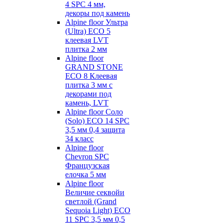
4 SPC 4 мм,
декоры под камень
Alpine floor Ультра
(Ultra) ECO 5
клеевая LVT
плитка 2 мм
Alpine floor
GRAND STONE
ECO 8 Клеевая
плитка 3 мм с
декорами под
камень, LVT
Alpine floor Соло
(Solo) ECO 14 SPC
3,5 мм 0,4 защита
34 класс
Alpine floor
Chevron SPC
Французская
елочка 5 мм
Alpine floor
Величие секвойи
светлой (Grand
Sequoia Light) ECO
11 SPC 3,5 мм 0,5