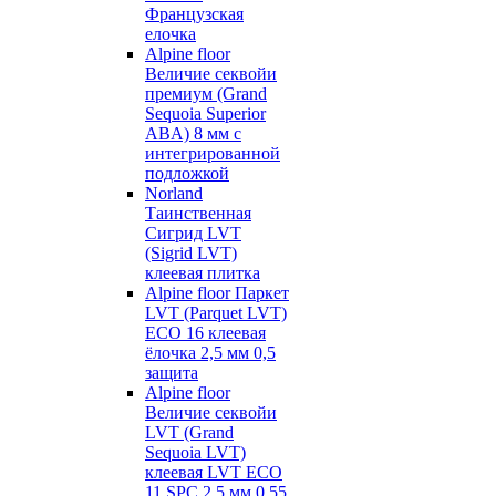
Французская
елочка
Alpine floor
Величие секвойи
премиум (Grand
Sequoia Superior
ABA) 8 мм с
интегрированной
подложкой
Norland
Таинственная
Сигрид LVT
(Sigrid LVT)
клеевая плитка
Alpine floor Паркет
LVT (Parquet LVT)
ECO 16 клеевая
ёлочка 2,5 мм 0,5
защита
Alpine floor
Величие секвойи
LVT (Grand
Sequoia LVT)
клеевая LVT ECO
11 SPC 2,5 мм 0,55