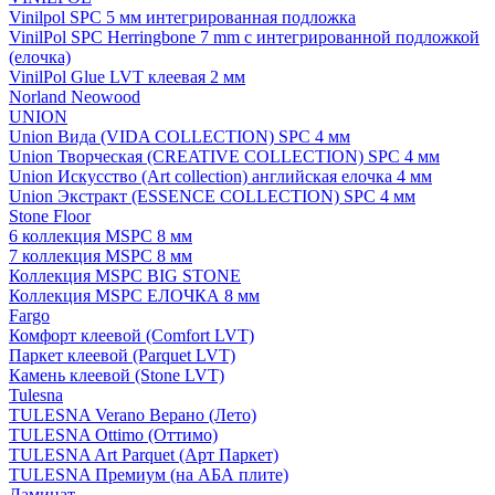
Vinilpol SPC 5 мм интегрированная подложка
VinilPol SPC Herringbone 7 mm с интегрированной подложкой
(елочка)
VinilPol Glue LVT клеевая 2 мм
Norland Neowood
UNION
Union Вида (VIDA COLLECTION) SPC 4 мм
Union Творческая (CREATIVE COLLECTION) SPC 4 мм
Union Искусство (Art collection) английская елочка 4 мм
Union Экстракт (ESSENCE COLLECTION) SPC 4 мм
Stone Floor
6 коллекция MSPC 8 мм
7 коллекция MSPC 8 мм
Коллекция MSPC BIG STONE
Коллекция MSPC ЕЛОЧКА 8 мм
Fargo
Комфорт клеевой (Comfort LVT)
Паркет клеевой (Parquet LVT)
Камень клеевой (Stone LVT)
Tulesna
TULESNA Verano Верано (Лето)
TULESNA Ottimo (Оттимо)
TULESNA Art Parquet (Арт Паркет)
TULESNA Премиум (на АБА плите)
Ламинат