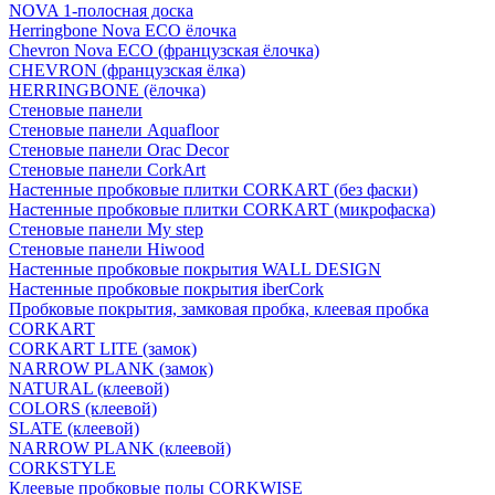
NOVA 1-полосная доска
Herringbone Nova ECO ёлочка
Chevron Nova ECO (французская ёлочка)
CHEVRON (французская ёлка)
HERRINGBONE (ёлочка)
Стеновые панели
Стеновые панели Aquafloor
Стеновые панели Orac Decor
Стеновые панели CorkArt
Настенные пробковые плитки CORKART (без фаски)
Настенные пробковые плитки CORKART (микрофаска)
Стеновые панели My step
Стеновые панели Hiwood
Настенные пробковые покрытия WALL DESIGN
Настенные пробковые покрытия iberCork
Пробковые покрытия, замковая пробка, клеевая пробка
CORKART
CORKART LITE (замок)
NARROW PLANK (замок)
NATURAL (клеевой)
COLORS (клеевой)
SLATE (клеевой)
NARROW PLANK (клеевой)
CORKSTYLE
Клеевые пробковые полы CORKWISE