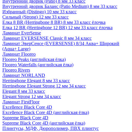
Внутренний дворик (Patio) 8 мм 33 класс
Внутренний дворик Баланс (Patio Medium) 8 мм 33 класс
Избранный (Distingo) 10 мм 33 класс
Сильный (Strong) 12 мм 33 класс
Елка 8 BR (Herringbone 8 BR) 8 мм 33 класс ёлочка
Елка 12 BR (Herringbone 12 BR) 12 мм 33 класс ёлочка
Ламинат EverSense
Ламинат EVERSENSE Classic 8 мм 34 класс
Ламинат ЭверСенсе (EVERSENSE) 8/34 Аква+ Широкий
(Aqua+ Large)
Ламинат Flooreo
Flooreo Peaks (английская ёлка)
Flooreo Waterfalls (английская ёлка)
Flooreo Rivers
Ламинат NORLAND
Herringbone Elegant 8 мм 33 класс
Herringbone Elegant Strong 12 мм 34 класс
Elegant 8 мм 33 класс
Elegant Strong 12 мм 34 класс
Ламинат FirstFloor
Excellence Black Core 4D
Excellence Black Core 4D (английская ёлка)
Supreme Black Core 4D
Supreme Black Core 4D (английская ёлка)
Плинтусы, МДФ, Дюрополимер, ПВХ плинтус