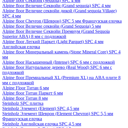
Alpine floor Секвойя (Sequoia) SPC 4 мм
Alpine floor Величие Секвойи (Grand sequoia) SPC 4 мм
Alpine floor Величие секвойи дикой (Grand sequoia Village)
SPC 4 мм
Alpine floor Chevron (Шеврон) SPC 5 мм Французская елочка
Alpine floor Величие секвойи (Grand Sequoia) 5 мм
Alpine floor Величие Секвойи Премиум (Grand Sequoia
Superior ABA) 8 мм с подложкой
Alpine floor Легкий Паркет (Light Parquet) SPC 4 мм
Английская елочка
Alpine floor Минеральный камень (Stone Mineral Core) SPC 4
мм
Alpine floor Насыщенный (Intense) SPC 6 мм с подложкой
Alpine floor Натуральное дерево (Real Wood) SPC 6 мм с
подложкой
Alpine floor Премиальный XL (Premium XL) на ABA плите 8
мм с подложкой
Alpine Floor Титан 6 мм
Alpine floor Титан Паркет 6 мм
Alpine floor Титан 8 мм
Steinholz SPC плитка
Steinholz Элемент (Element) SPC 4,5 мм
Steinholz Элемент Шеврон (Element Chevron) SPC 5,5 мм
Французская елочка
Steinholz Английская елочка SPC 4,5 мм