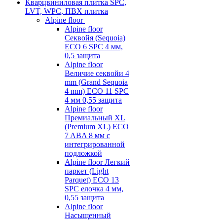
Кварцвиниловая плитка SPC,
LVT, WPC, ПВХ плитка
Alpine floor
Alpine floor
Секвойя (Sequoia)
ECO 6 SPC 4 мм,
0,5 защита
Alpine floor
Величие секвойи 4
mm (Grand Sequoia
4 mm) ECO 11 SPC
4 мм 0,55 защита
Alpine floor
Премиальный XL
(Premium XL) ECO
7 ABA 8 мм с
интегрированной
подложкой
Alpine floor Легкий
паркет (Light
Parquet) ECO 13
SPC елочка 4 мм,
0,55 защита
Alpine floor
Насыщенный