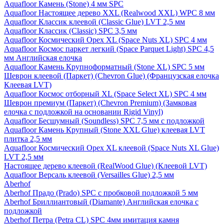
Aquafloor Камень (Stone) 4 мм SPC
Aquafloor Настоящее дерево XXL (Realwood XXL) WPC 8 мм
Aquafloor Классик клеевой (Classic Glue) LVT 2,5 мм
Aquafloor Классик (Classic) SPC 3,5 мм
Aquafloor Космический Орех XL (Space Nuts XL) SPC 4 мм
Aquafloor Космос паркет легкий (Space Parquet Light) SPC 4,5
мм Английская елочка
Aquafloor Камень Крупноформатный (Stone XL) SPC 5 мм
Шеврон клеевой (Паркет) (Chevron Glue) (Французская елочка
Клеевая LVT)
Aquafloor Космос отборный XL (Space Select XL) SPC 4 мм
Шеврон премиум (Паркет) (Chevron Premium) (Замковая
елочка с подложкой на основании Rigid Vinyl)
Aquafloor Бесшумный (Soundless) SPC 7,5 мм с подложкой
Aquafloor Камень Крупный (Stone XXL Glue) клеевая LVT
плитка 2,5 мм
Aquafloor Космический Орех XL клеевой (Space Nuts XL Glue)
LVT 2,5 мм
Настоящее дерево клеевой (RealWood Glue) (Клеевой LVT)
Aquafloor Версаль клеевой (Versailles Glue) 2,5 мм
Aberhof
Aberhof Прадо (Prado) SPC с пробковой подложкой 5 мм
Aberhof Бриллиантовый (Diamante) Английская елочка с
подложкой
Aberhof Петра (Petra CL) SPC 4мм имитация камня