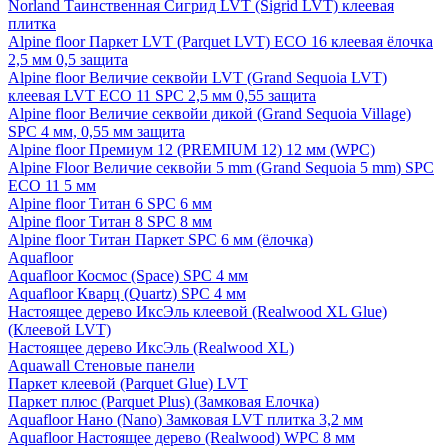
Norland Таинственная Сигрид LVT (Sigrid LVT) клеевая
плитка
Alpine floor Паркет LVT (Parquet LVT) ECO 16 клеевая ёлочка
2,5 мм 0,5 защита
Alpine floor Величие секвойи LVT (Grand Sequoia LVT)
клеевая LVT ECO 11 SPC 2,5 мм 0,55 защита
Alpine floor Величие секвойи дикой (Grand Sequoia Village)
SPC 4 мм, 0,55 мм защита
Alpine floor Премиум 12 (PREMIUM 12) 12 мм (WPC)
Alpine Floor Величие секвойи 5 mm (Grand Sequoia 5 mm) SPC
ECO 11 5 мм
Alpine floor Титан 6 SPC 6 мм
Alpine floor Титан 8 SPC 8 мм
Alpine floor Титан Паркет SPC 6 мм (ёлочка)
Aquafloor
Aquafloor Космос (Space) SPC 4 мм
Aquafloor Кварц (Quartz) SPC 4 мм
Настоящее дерево ИксЭль клеевой (Realwood XL Glue)
(Клеевой LVT)
Настоящее дерево ИксЭль (Realwood XL)
Aquawall Стеновые панели
Паркет клеевой (Parquet Glue) LVT
Паркет плюс (Parquet Plus) (Замковая Елочка)
Aquafloor Нано (Nano) Замковая LVT плитка 3,2 мм
Aquafloor Настоящее дерево (Realwood) WPC 8 мм