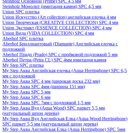
Steinholz Основной (Prime) SPC 4,5 мм
Steinholz Монолит (имитация камня) SPC 4,5 мм
Union SPC плитка
Union Искусство (Art collection) английская елочка 4 мм
Union Творческая (CREATIVE COLLECTION) SPC 4 мм
Union Экстракт (ESSENCE COLLECTION) SPC 4 мм
Union Вида (VIDA COLLECTION) SPC 4 мм
Aberhof SPC плитка
Aberhof Бриллиантовый (Diamante) Английская елочка с
подложкой
Aberhof Прадо (Prado) SPC с пробковой подложкой 5 мм
Aberhof Петра (Petra CL) SPC 4мм имитация камня
My Step SPC плитка
My Step Аква Английская елочка (Aqua Herringbone) SPC 6,5
мм с подложкой
My Step Аква SPC 4 мм (широкая доска 232 мм)
My Step Аква SPC 4мм (ширина 151 мм)
My Step Аква SPC 5 мм
My Step Аква SPC 6 мм
My Step Аква SPC 7мм c подложкой 1,5 мм
My Step Аква Вуд (Aqua Wood) SPC паркет 5,5 мм
(натуральный шпон дерева)
My Step Аква Вуд Английская Елка (Aqua Wood Herringbone)
SPC паркет 5,5 мм (натуральный шпон дерева)
My Step Аква Английская Елка (Aqua Herringbone) SPC 5мм