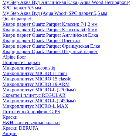
My Step Аква Вуд Английская Елка (Aqua Wood Herringbone)
SPC паркет 5,5 мм
My Step Аква Вуд (Aqua Wood) SPC паркет 5,5 мм
Quartz parquet
Кварц паркет Quartz Parquet Классик 7/1,2 мм
Кварц паркет Quartz Parquet Классик 5/0,6 мм
Кварц паркет Quartz Parquet Английская Ёлка
Кварц паркет Quartz Parquet Престиж
Кварц паркет Quartz Parquet Французская Ёлка
Кварц паркет Quartz Parquet Штучный паркет
Alpine floor
Приоритет паркет
Микроплинтус Laconistiq
Микроплинтус MICRO 11 mini
Микроплинтус MICRO 15 classic
Микроплинтус MICRO 19 ARM
Микроплинтус MICRO-L (2700мм)
Скрытый плинтус REGULAR
Микроплинтус MICRO-L (2450мм)
Микроплинтус MICRO-L MAX
Потолочный профиль GIPS
Краски
H&H - интерьерные краски
Краски DERUFA
Акции