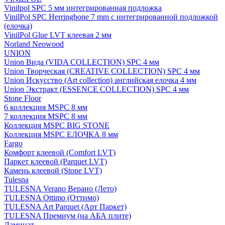
Vinilpol SPC 5 мм интегрированная подложка
VinilPol SPC Herringbone 7 mm с интегрированной подложкой
(елочка)
VinilPol Glue LVT клеевая 2 мм
Norland Neowood
UNION
Union Вида (VIDA COLLECTION) SPC 4 мм
Union Творческая (CREATIVE COLLECTION) SPC 4 мм
Union Искусство (Art collection) английская елочка 4 мм
Union Экстракт (ESSENCE COLLECTION) SPC 4 мм
Stone Floor
6 коллекция MSPC 8 мм
7 коллекция MSPC 8 мм
Коллекция MSPC BIG STONE
Коллекция MSPC ЕЛОЧКА 8 мм
Fargo
Комфорт клеевой (Comfort LVT)
Паркет клеевой (Parquet LVT)
Камень клеевой (Stone LVT)
Tulesna
TULESNA Verano Верано (Лето)
TULESNA Ottimo (Оттимо)
TULESNA Art Parquet (Арт Паркет)
TULESNA Премиум (на АБА плите)
Ламинат