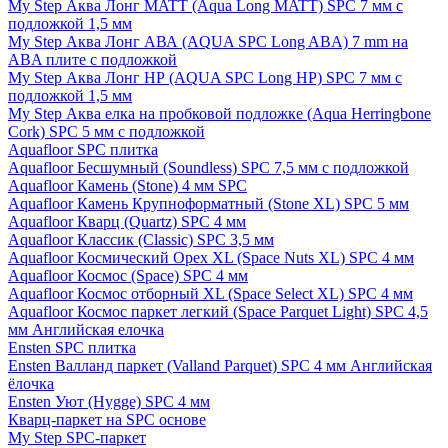
My Step Аква Лонг MATT (Aqua Long MATT) SPC 7 мм с
подложкой 1,5 мм
My Step Аква Лонг АВА (AQUA SPC Long ABA) 7 mm на
ABA плите с подложкой
My Step Аква Лонг НР (AQUA SPC Long HP) SPC 7 мм с
подложкой 1,5 мм
My Step Аква елка на пробковой подложке (Aqua Herringbone
Cork) SPC 5 мм с подложкой
Aquafloor SPC плитка
Aquafloor Бесшумный (Soundless) SPC 7,5 мм с подложкой
Aquafloor Камень (Stone) 4 мм SPC
Aquafloor Камень Крупноформатный (Stone XL) SPC 5 мм
Aquafloor Кварц (Quartz) SPC 4 мм
Aquafloor Классик (Classic) SPC 3,5 мм
Aquafloor Космический Орех XL (Space Nuts XL) SPC 4 мм
Aquafloor Космос (Space) SPC 4 мм
Aquafloor Космос отборный XL (Space Select XL) SPC 4 мм
Aquafloor Космос паркет легкий (Space Parquet Light) SPC 4,5
мм Английская елочка
Ensten SPC плитка
Ensten Валланд паркет (Valland Parquet) SPC 4 мм Английская
ёлочка
Ensten Уют (Hygge) SPC 4 мм
Кварц-паркет на SPC основе
My Step SPC-паркет