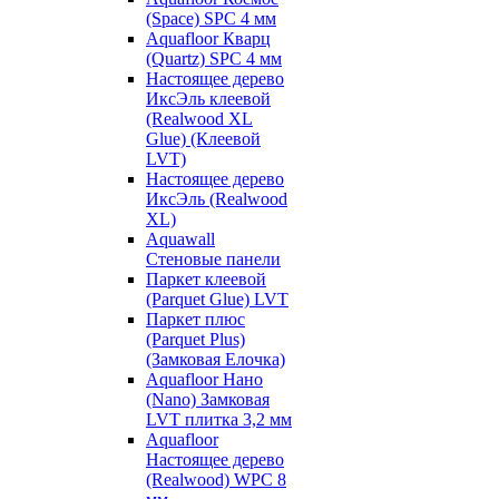
(Space) SPC 4 мм
Aquafloor Кварц
(Quartz) SPC 4 мм
Настоящее дерево
ИксЭль клеевой
(Realwood XL
Glue) (Клеевой
LVT)
Настоящее дерево
ИксЭль (Realwood
XL)
Aquawall
Стеновые панели
Паркет клеевой
(Parquet Glue) LVT
Паркет плюс
(Parquet Plus)
(Замковая Елочка)
Aquafloor Нано
(Nano) Замковая
LVT плитка 3,2 мм
Aquafloor
Настоящее дерево
(Realwood) WPC 8