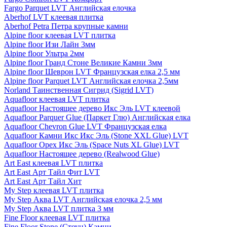
Fargo Parquet LVT Английская елочка
Aberhof LVT клеевая плитка
Aberhof Petra Петра крупные камни
Alpine floor клеевая LVT плитка
Alpine floor Изи Лайн 3мм
Alpine floor Ультра 2мм
Alpine floor Гранд Стоне Великие Камни 3мм
Alpine floor Шеврон LVT Французская елка 2,5 мм
Alpine floor Parquet LVT Английская елочка 2,5мм
Norland Таинственная Сигрид (Sigrid LVT)
Aquafloor клеевая LVT плитка
Aquafloor Настоящее дерево Икс Эль LVT клеевой
Aquafloor Parquer Glue (Паркет Глю) Английская елка
Aquafloor Chevron Glue LVT Французская елка
Aquafloor Камни Икс Икс Эль (Stone XXL Glue) LVT
Aquafloor Орех Икс Эль (Space Nuts XL Glue) LVT
Aquafloor Настоящее дерево (Realwood Glue)
Art East клеевая LVT плитка
Art East Арт Тайл Фит LVT
Art East Арт Тайл Хит
My Step клеевая LVT плитка
My Step Аква LVT Английская елочка 2,5 мм
My Step Аква LVT плитка 3 мм
Fine Floor клеевая LVT плитка
Fine Floor Stone (Стоун) Камни