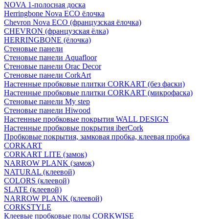
NOVA 1-полосная доска
Herringbone Nova ECO ёлочка
Chevron Nova ECO (французская ёлочка)
CHEVRON (французская ёлка)
HERRINGBONE (ёлочка)
Стеновые панели
Стеновые панели Aquafloor
Стеновые панели Orac Decor
Стеновые панели CorkArt
Настенные пробковые плитки CORKART (без фаски)
Настенные пробковые плитки CORKART (микрофаска)
Стеновые панели My step
Стеновые панели Hiwood
Настенные пробковые покрытия WALL DESIGN
Настенные пробковые покрытия iberCork
Пробковые покрытия, замковая пробка, клеевая пробка
CORKART
CORKART LITE (замок)
NARROW PLANK (замок)
NATURAL (клеевой)
COLORS (клеевой)
SLATE (клеевой)
NARROW PLANK (клеевой)
CORKSTYLE
Клеевые пробковые полы CORKWISE