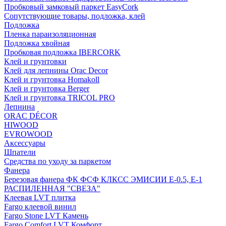
Пробковый замковый паркет EasyCork
Сопутствующие товары, подложка, клей
Подложка
Пленка параизоляционная
Подложка хвойная
Пробковая подложка IBERCORK
Клей и грунтовки
Клей для лепнины Orac Decor
Клей и грунтовка Homakoll
Клей и грунтовка Berger
Клей и грунтовка TRICOL PRO
Лепнина
ORAC DÉCOR
HIWOOD
EVROWOOD
Аксессуары
Шпатели
Средства по уходу за паркетом
Фанера
Березовая фанера ФК ФСФ КЛКСС ЭМИСИИ Е-0.5, Е-1
РАСПИЛЕННАЯ "СВЕЗА"
Клеевая LVT плитка
Fargo клеевой винил
Fargo Stone LVT Камень
Fargo Comfort LVT Комфорт