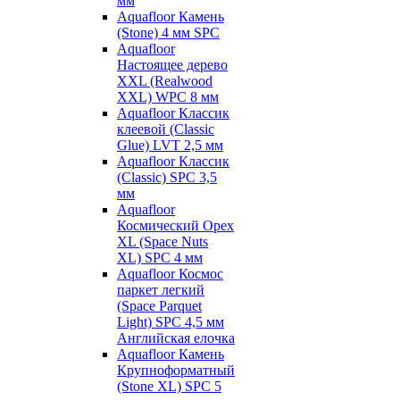
мм
Aquafloor Камень
(Stone) 4 мм SPC
Aquafloor
Настоящее дерево
XXL (Realwood
XXL) WPC 8 мм
Aquafloor Классик
клеевой (Classic
Glue) LVT 2,5 мм
Aquafloor Классик
(Classic) SPC 3,5
мм
Aquafloor
Космический Орех
XL (Space Nuts
XL) SPC 4 мм
Aquafloor Космос
паркет легкий
(Space Parquet
Light) SPC 4,5 мм
Английская елочка
Aquafloor Камень
Крупноформатный
(Stone XL) SPC 5