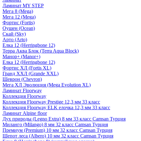
Ламинат MY STEP
Мега 8 (Mega)
Мега 12 (Mega)
Фортис (Fortis)
Оушен (Ocean)
Скай (Sky)
Арто (Arto)
Елка 12 (Herringbone 12)
Терра Аква Блок (Terra Aqua Block)
Манор+ (Manor+)
Елка 12 (Herringbone 12)
Фортис ХЛ (Fortis XL)
Гранд ХХЛ (Grande XXL)
Шеврон (Chevron)
Мега ХЛ Эволюция (Mega Evolution XL)
Ламинат Floorway
Коллекция Floorway
Коллекция Floorway Prestige 12,3 мм 33 класс
Коллекция Floorway ELK елочка 12,3 мм 33 класс
Ламинат Alpine floor
Дух природы (Legno Extra) 8 мм 33 класс Camsan Турция
Миланго (Milango) 8 мм 32 класс Camsan Турция
Премиум (Premium) 10 мм 32 класс Camsan Турция
Шепот леса (Albero) 10 мм 32 класс Camsan Турция