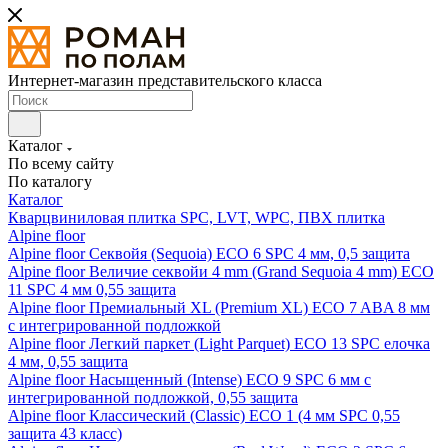
Интернет-магазин представительского класса
Каталог
По всему сайту
По каталогу
Каталог
Кварцвиниловая плитка SPC, LVT, WPC, ПВХ плитка
Alpine floor
Alpine floor Секвойя (Sequoia) ECO 6 SPC 4 мм, 0,5 защита
Alpine floor Величие секвойи 4 mm (Grand Sequoia 4 mm) ECO
11 SPC 4 мм 0,55 защита
Alpine floor Премиальный XL (Premium XL) ECO 7 ABA 8 мм
с интегрированной подложкой
Alpine floor Легкий паркет (Light Parquet) ECO 13 SPC елочка
4 мм, 0,55 защита
Alpine floor Насыщенный (Intense) ECO 9 SPC 6 мм с
интегрированной подложкой, 0,55 защита
Alpine floor Классический (Classic) ECO 1 (4 мм SPC 0,55
защита 43 класс)