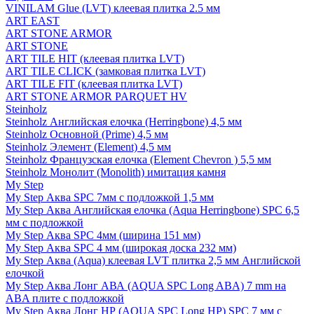
VINILAM Glue (LVT) клеевая плитка 2.5 мм
ART EAST
ART STONE ARMOR
ART STONE
ART TILE HIT (клеевая плитка LVT)
ART TILE CLICK (замковая плитка LVT)
ART TILE FIT (клеевая плитка LVT)
ART STONE ARMOR PARQUET HV
Steinholz
Steinholz Английская елочка (Herringbone) 4,5 мм
Steinholz Основной (Prime) 4,5 мм
Steinholz Элемент (Element) 4,5 мм
Steinholz Французская елочка (Element Chevron ) 5,5 мм
Steinholz Монолит (Monolith) имитация камня
My Step
My Step Аква SPC 7мм c подложкой 1,5 мм
My Step Аква Английская елочка (Aqua Herringbone) SPC 6,5
мм с подложкой
My Step Аква SPC 4мм (ширина 151 мм)
My Step Аква SPC 4 мм (широкая доска 232 мм)
My Step Аква (Aqua) клеевая LVT плитка 2,5 мм Английской
елочкой
My Step Аква Лонг АВА (AQUA SPC Long ABA) 7 mm на
ABA плите с подложкой
My Step Аква Лонг НР (AQUA SPC Long HP) SPC 7 мм с