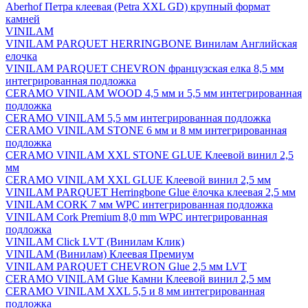
Aberhof Петра клеевая (Petra XXL GD) крупный формат
камней
VINILAM
VINILAM PARQUET HERRINGBONE Винилам Английская
елочка
VINILAM PARQUET CHEVRON французская елка 8,5 мм
интегрированная подложка
CERAMO VINILAM WOOD 4,5 мм и 5,5 мм интегрированная
подложка
CERAMO VINILAM 5,5 мм интегрированная подложка
CERAMO VINILAM STONE 6 мм и 8 мм интегрированная
подложка
CERAMO VINILAM XXL STONE GLUE Клеевой винил 2,5
мм
CERAMO VINILAM XXL GLUE Клеевой винил 2,5 мм
VINILAM PARQUET Herringbone Glue ёлочка клеевая 2,5 мм
VINILAM CORK 7 мм WPC интегрированная подложка
VINILAM Cork Premium 8,0 mm WPC интегрированная
подложка
VINILAM Click LVT (Винилам Клик)
VINILAM (Винилам) Клеевая Премиум
VINILAM PARQUET CHEVRON Glue 2,5 мм LVT
CERAMO VINILAM Glue Камни Клеевой винил 2,5 мм
CERAMO VINILAM XXL 5,5 и 8 мм интегрированная
подложка