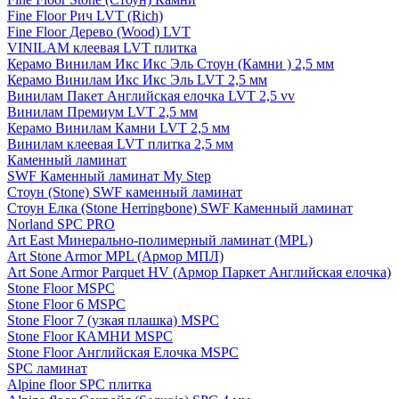
Fine Floor Рич LVT (Rich)
Fine Floor Дерево (Wood) LVT
VINILAM клеевая LVT плитка
Керамо Винилам Икс Икс Эль Стоун (Камни ) 2,5 мм
Керамо Винилам Икс Икс Эль LVT 2,5 мм
Винилам Пакет Английская елочка LVT 2,5 vv
Винилам Премиум LVT 2,5 мм
Керамо Винилам Камни LVT 2,5 мм
Винилам клеевая LVT плитка 2,5 мм
Каменный ламинат
SWF Каменный ламинат My Step
Стоун (Stone) SWF каменный ламинат
Стоун Елка (Stone Herringbone) SWF Каменный ламинат
Norland SPC PRO
Art East Минерально-полимерный ламинат (MPL)
Art Stone Armor MPL (Армор МПЛ)
Art Sone Armor Parquet HV (Армор Паркет Английская елочка)
Stone Floor MSPC
Stone Floor 6 MSPC
Stone Floor 7 (узкая плашка) MSPC
Stone Floor КАМНИ MSPC
Stone Floor Английская Елочка MSPC
SPC ламинат
Alpine floor SPC плитка