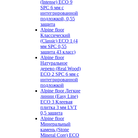
(Intense) ECO 9
SPC 6 мм с
интегрированной
подложкой, 0,55
защита
Alpine floor
Классический
(Classic) ECO 1 (4
мм SPC 0,55
защита 43 класс)
Alpine floor
Натуральное
дерево (Real Wood)
ECO 2 SPC 6 мм с
интегрированной
подложкой
Alpine floor Легкие
линии (Easy Line)
ECO 3 Клеевая
плитка 3 мм LVT
0,5 защита
Alpine floor
Минеральный
камень (Stone
Mineral Core) ECO