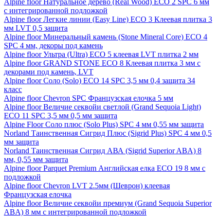
Alpine floor Натуральное дерево (Real Wood) ECO 2 SPC 6 мм
с интегрированной подложкой
Alpine floor Легкие линии (Easy Line) ECO 3 Клеевая плитка 3
мм LVT 0,5 защита
Alpine floor Минеральный камень (Stone Mineral Core) ECO 4
SPC 4 мм, декоры под камень
Alpine floor Ультра (Ultra) ECO 5 клеевая LVT плитка 2 мм
Alpine floor GRAND STONE ECO 8 Клеевая плитка 3 мм с
декорами под камень, LVT
Alpine floor Соло (Solo) ECO 14 SPC 3,5 мм 0,4 защита 34
класс
Alpine floor Chevron SPC Французская елочка 5 мм
Alpine floor Величие секвойи светлой (Grand Sequoia Light)
ECO 11 SPC 3,5 мм 0,5 мм защита
Alpine Floor Соло плюс (Solo Plus) SPC 4 мм 0,55 мм защита
Norland Таинственная Сигрид Плюс (Sigrid Plus) SPC 4 мм 0,5
мм защита
Norland Таинственная Сигрид АВА (Sigrid Superior ABA) 8
мм, 0,55 мм защита
Alpine floor Parquet Premium Английская елка ECO 19 8 мм с
подложкой
Alpine floor Chevron LVT 2.5мм (Шеврон) клеевая
Французская елочка
Alpine floor Величие секвойи премиум (Grand Sequoia Superior
ABA) 8 мм с интегрированной подложкой