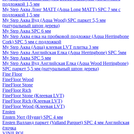
подложкой 1,5 мм
My Step Аква Лонг MATT (Aqua Long MATT) SPC 7 мм с
подложкой 1,5 мм
My Step Аква Вуд (Aqua Wood) SPC паркет 5,5 мм
(натуральный шпон дерева)
My Step Аква SPC 6 мм
My Step Аква елка на пробковой подложке (Aqua Herringbone
Cork) SPC 5 мм с подложкой
My Step Аква (Aqua) клеевая LVT плитка 3 мм
My Step Аква Английская Елка (Aqua Herringbone) SPC 5мм
My Step Аква SPC 5 мм
My Step Аква Вуд Английская Елка (Aqua Wood Herringbone)
SPC паркет 5,5 мм (натуральный шпон дерева)
Fine Floor
FineFloor Wood
FineFloor Stone
FineFloor Rich
FineFloor Stone (Клеевая LVT)
FineFloor Rich (Клеевая LVT)
FineFloor Wood (Клеевая LVT)
Ensten
Ensten Уют (Hygge) SPC 4 мм
Ensten Валланд паркет (Valland Parquet) SPC 4 мм Английская
ёлочка
VINILPOL