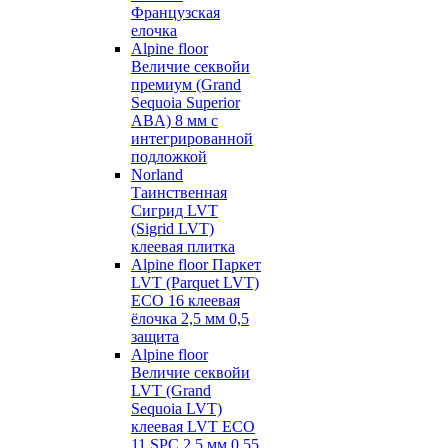
Французская
елочка
Alpine floor
Величие секвойи
премиум (Grand
Sequoia Superior
ABA) 8 мм с
интегрированной
подложкой
Norland
Таинственная
Сигрид LVT
(Sigrid LVT)
клеевая плитка
Alpine floor Паркет
LVT (Parquet LVT)
ECO 16 клеевая
ёлочка 2,5 мм 0,5
защита
Alpine floor
Величие секвойи
LVT (Grand
Sequoia LVT)
клеевая LVT ECO
11 SPC 2,5 мм 0,55