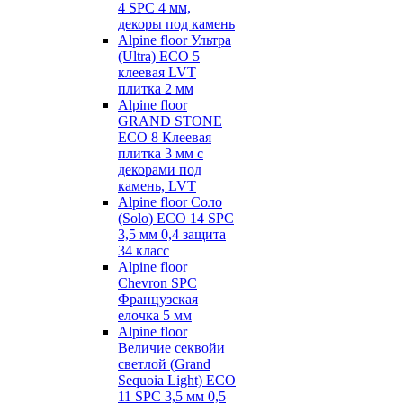
4 SPC 4 мм,
декоры под камень
Alpine floor Ультра
(Ultra) ECO 5
клеевая LVT
плитка 2 мм
Alpine floor
GRAND STONE
ECO 8 Клеевая
плитка 3 мм с
декорами под
камень, LVT
Alpine floor Соло
(Solo) ECO 14 SPC
3,5 мм 0,4 защита
34 класс
Alpine floor
Chevron SPC
Французская
елочка 5 мм
Alpine floor
Величие секвойи
светлой (Grand
Sequoia Light) ECO
11 SPC 3,5 мм 0,5