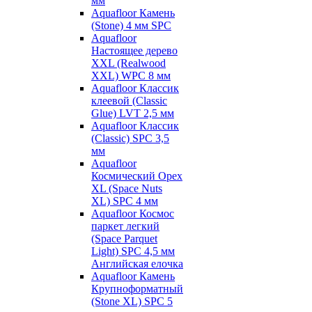
мм
Aquafloor Камень
(Stone) 4 мм SPC
Aquafloor
Настоящее дерево
XXL (Realwood
XXL) WPC 8 мм
Aquafloor Классик
клеевой (Classic
Glue) LVT 2,5 мм
Aquafloor Классик
(Classic) SPC 3,5
мм
Aquafloor
Космический Орех
XL (Space Nuts
XL) SPC 4 мм
Aquafloor Космос
паркет легкий
(Space Parquet
Light) SPC 4,5 мм
Английская елочка
Aquafloor Камень
Крупноформатный
(Stone XL) SPC 5