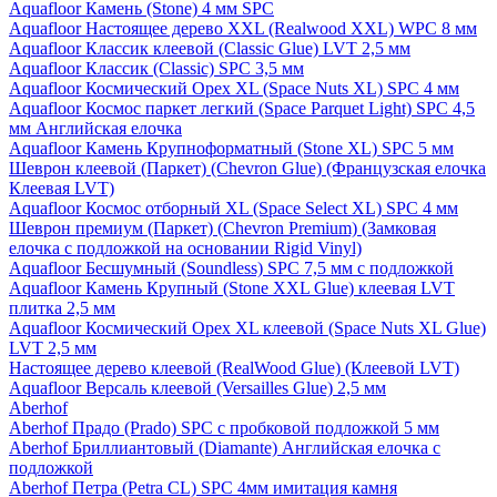
Aquafloor Камень (Stone) 4 мм SPC
Aquafloor Настоящее дерево XXL (Realwood XXL) WPC 8 мм
Aquafloor Классик клеевой (Classic Glue) LVT 2,5 мм
Aquafloor Классик (Classic) SPC 3,5 мм
Aquafloor Космический Орех XL (Space Nuts XL) SPC 4 мм
Aquafloor Космос паркет легкий (Space Parquet Light) SPC 4,5
мм Английская елочка
Aquafloor Камень Крупноформатный (Stone XL) SPC 5 мм
Шеврон клеевой (Паркет) (Chevron Glue) (Французская елочка
Клеевая LVT)
Aquafloor Космос отборный XL (Space Select XL) SPC 4 мм
Шеврон премиум (Паркет) (Chevron Premium) (Замковая
елочка с подложкой на основании Rigid Vinyl)
Aquafloor Бесшумный (Soundless) SPC 7,5 мм с подложкой
Aquafloor Камень Крупный (Stone XXL Glue) клеевая LVT
плитка 2,5 мм
Aquafloor Космический Орех XL клеевой (Space Nuts XL Glue)
LVT 2,5 мм
Настоящее дерево клеевой (RealWood Glue) (Клеевой LVT)
Aquafloor Версаль клеевой (Versailles Glue) 2,5 мм
Aberhof
Aberhof Прадо (Prado) SPC с пробковой подложкой 5 мм
Aberhof Бриллиантовый (Diamante) Английская елочка с
подложкой
Aberhof Петра (Petra CL) SPC 4мм имитация камня