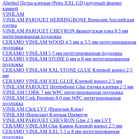
Aberhof Петра клеевая (Petra XXL GD) крупный формат
камней
VINILAM
VINILAM PARQUET HERRINGBONE Винилам Английская
елочка
VINILAM PARQUET CHEVRON французская елка 8,5 мм
интегрированная подложка
CERAMO VINILAM WOOD 4,5 мм и 5,5 мм интегрированная
подложка
CERAMO VINILAM 5,5 мм интегрированная подложка
CERAMO VINILAM STONE 6 мм и 8 мм интегрированная
подложка
CERAMO VINILAM XXL STONE GLUE Клеевой винил 2,5
мм
CERAMO VINILAM XXL GLUE Клеевой винил 2,5 мм
VINILAM PARQUET Herringbone Glue ёлочка клеевая 2,5 мм
VINILAM CORK 7 мм WPC интегрированная подложка
VINILAM Cork Premium 8,0 mm WPC интегрированная
подложка
VINILAM Click LVT (Винилам Клик)
VINILAM (Винилам) Клеевая Премиум
VINILAM PARQUET CHEVRON Glue 2,5 мм LVT
CERAMO VINILAM Glue Камни Клеевой винил 2,5 мм
CERAMO VINILAM XXL 5,5 и 8 мм интегрированная
подложка