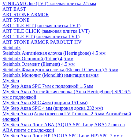
VINILAM Glue (LVT) клеевая плитка 2.5 мм
ART EAST
ART STONE ARMOR
ART STONE
ART TILE HIT (клеевая плитка LVT)
ART TILE CLICK (замковая плитка LVT)
ART TILE FIT (клеевая плитка LVT)
ART STONE ARMOR PARQUET HV
Steinholz
Steinholz Английская елочка (Herringbone) 4,5 мм
Steinholz Основной (Prime) 4,5 мм
Steinholz Элемент (Element) 4,5 мм
Steinholz Французская елочка (Element Chevron ) 5,5 мм
Steinholz Монолит (Monolith) имитация камня
My Step
My Step Аква SPC 7мм c подложкой 1,5 мм
My Step Аква Английская елочка (Aqua Herringbone) SPC 6,5
мм с подложкой
My Step Аква SPC 4мм (ширина 151 мм)
My Step Аква SPC 4 мм (широкая доска 232 мм)
My Step Аква (Aqua) клеевая LVT плитка 2,5 мм Английской
елочкой
My Step Аква Лонг АВА (AQUA SPC Long ABA) 7 mm на
ABA плите с подложкой
My Step Аква Лонг НР (AQUA SPC Long HP) SPC 7 мм с