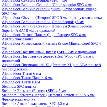
Alpine floor Секвойя (Sequoia) SPC 4 мм
Alpine floor Величие Секвойи (Grand sequoia) SPC 4 мм
Alpine floor Величие секвойи дикой (Grand sequoia Village)
SPC 4 мм
Alpine floor Chevron (Шеврон) SPC 5 мм Французская елочка
Alpine floor Величие секвойи (Grand Sequoia) 5 мм
Alpine floor Величие Секвойи Премиум (Grand Sequoia
Superior ABA) 8 мм с подложкой
Alpine floor Легкий Паркет (Light Parquet) SPC 4 мм
Английская елочка
Alpine floor Минеральный камень (Stone Mineral Core) SPC 4
мм
Alpine floor Насыщенный (Intense) SPC 6 мм с подложкой
Alpine floor Натуральное дерево (Real Wood) SPC 6 мм с
подложкой
Alpine floor Премиальный XL (Premium XL) на ABA плите 8
мм с подложкой
Alpine Floor Титан 6 мм
Alpine floor Титан Паркет 6 мм
Alpine floor Титан 8 мм
Steinholz SPC плитка
Steinholz Элемент (Element) SPC 4,5 мм
Steinholz Элемент Шеврон (Element Chevron) SPC 5,5 мм
Французская елочка
Steinholz Английская елочка SPC 4,5 мм