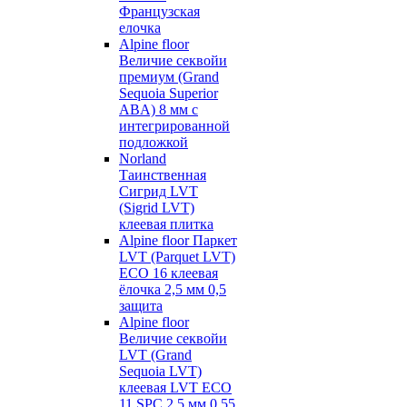
Французская
елочка
Alpine floor
Величие секвойи
премиум (Grand
Sequoia Superior
ABA) 8 мм с
интегрированной
подложкой
Norland
Таинственная
Сигрид LVT
(Sigrid LVT)
клеевая плитка
Alpine floor Паркет
LVT (Parquet LVT)
ECO 16 клеевая
ёлочка 2,5 мм 0,5
защита
Alpine floor
Величие секвойи
LVT (Grand
Sequoia LVT)
клеевая LVT ECO
11 SPC 2,5 мм 0,55