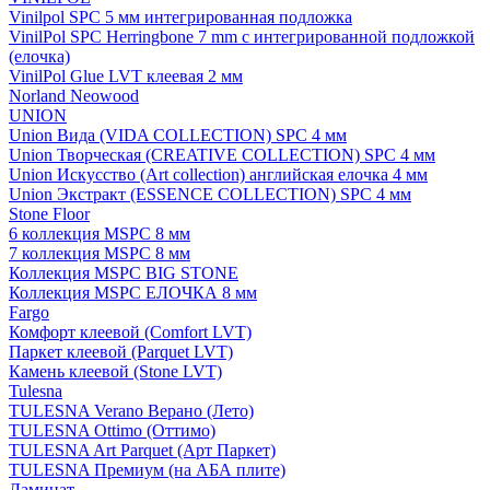
Vinilpol SPC 5 мм интегрированная подложка
VinilPol SPC Herringbone 7 mm с интегрированной подложкой
(елочка)
VinilPol Glue LVT клеевая 2 мм
Norland Neowood
UNION
Union Вида (VIDA COLLECTION) SPC 4 мм
Union Творческая (CREATIVE COLLECTION) SPC 4 мм
Union Искусство (Art collection) английская елочка 4 мм
Union Экстракт (ESSENCE COLLECTION) SPC 4 мм
Stone Floor
6 коллекция MSPC 8 мм
7 коллекция MSPC 8 мм
Коллекция MSPC BIG STONE
Коллекция MSPC ЕЛОЧКА 8 мм
Fargo
Комфорт клеевой (Comfort LVT)
Паркет клеевой (Parquet LVT)
Камень клеевой (Stone LVT)
Tulesna
TULESNA Verano Верано (Лето)
TULESNA Ottimo (Оттимо)
TULESNA Art Parquet (Арт Паркет)
TULESNA Премиум (на АБА плите)
Ламинат