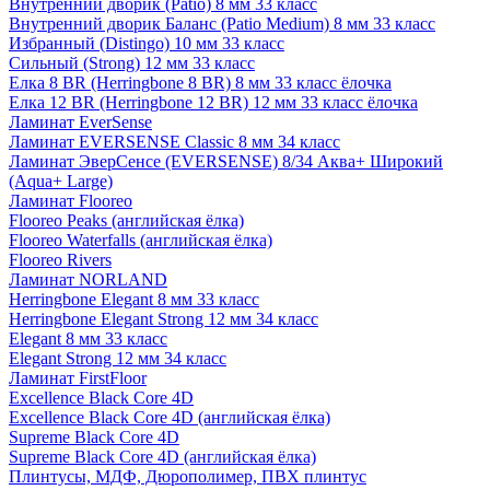
Внутренний дворик (Patio) 8 мм 33 класс
Внутренний дворик Баланс (Patio Medium) 8 мм 33 класс
Избранный (Distingo) 10 мм 33 класс
Сильный (Strong) 12 мм 33 класс
Елка 8 BR (Herringbone 8 BR) 8 мм 33 класс ёлочка
Елка 12 BR (Herringbone 12 BR) 12 мм 33 класс ёлочка
Ламинат EverSense
Ламинат EVERSENSE Classic 8 мм 34 класс
Ламинат ЭверСенсе (EVERSENSE) 8/34 Аква+ Широкий
(Aqua+ Large)
Ламинат Flooreo
Flooreo Peaks (английская ёлка)
Flooreo Waterfalls (английская ёлка)
Flooreo Rivers
Ламинат NORLAND
Herringbone Elegant 8 мм 33 класс
Herringbone Elegant Strong 12 мм 34 класс
Elegant 8 мм 33 класс
Elegant Strong 12 мм 34 класс
Ламинат FirstFloor
Excellence Black Core 4D
Excellence Black Core 4D (английская ёлка)
Supreme Black Core 4D
Supreme Black Core 4D (английская ёлка)
Плинтусы, МДФ, Дюрополимер, ПВХ плинтус