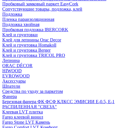
Пробковый замковый паркет EasyCork
Сопутствующие товары, подложка, клей
Подложка
Пленка параизоляционная
Подложка хвойная
Пробковая подложка IBERCORK
Клей и грунтовки
Клей для лепнины Orac Decor
Клей и грунтовка Homakoll
Клей и грунтовка Berger
Клей и грунтовка TRICOL PRO
Лепнина
ORAC DÉCOR
HIWOOD
EVROWOOD
Аксессуары
Шпатели
Средства по уходу за паркетом
Фанера
Березовая фанера ФК ФСФ КЛКСС ЭМИСИИ Е-0.5, Е-1
РАСПИЛЕННАЯ "СВЕЗА"
Клеевая LVT плитка
Fargo клеевой винил
Fargo Stone LVT Камень
Fargo Comfort LVT Комфорт