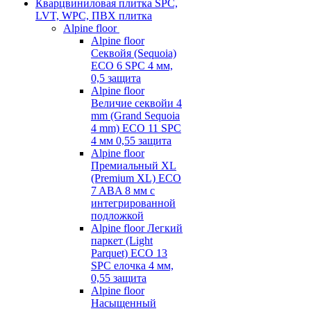
Кварцвиниловая плитка SPC,
LVT, WPC, ПВХ плитка
Alpine floor
Alpine floor
Секвойя (Sequoia)
ECO 6 SPC 4 мм,
0,5 защита
Alpine floor
Величие секвойи 4
mm (Grand Sequoia
4 mm) ECO 11 SPC
4 мм 0,55 защита
Alpine floor
Премиальный XL
(Premium XL) ECO
7 ABA 8 мм с
интегрированной
подложкой
Alpine floor Легкий
паркет (Light
Parquet) ECO 13
SPC елочка 4 мм,
0,55 защита
Alpine floor
Насыщенный