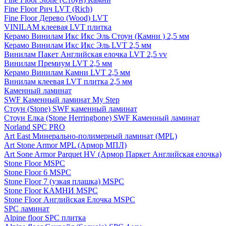
Fine Floor Рич LVT (Rich)
Fine Floor Дерево (Wood) LVT
VINILAM клеевая LVT плитка
Керамо Винилам Икс Икс Эль Стоун (Камни ) 2,5 мм
Керамо Винилам Икс Икс Эль LVT 2,5 мм
Винилам Пакет Английская елочка LVT 2,5 vv
Винилам Премиум LVT 2,5 мм
Керамо Винилам Камни LVT 2,5 мм
Винилам клеевая LVT плитка 2,5 мм
Каменный ламинат
SWF Каменный ламинат My Step
Стоун (Stone) SWF каменный ламинат
Стоун Елка (Stone Herringbone) SWF Каменный ламинат
Norland SPC PRO
Art East Минерально-полимерный ламинат (MPL)
Art Stone Armor MPL (Армор МПЛ)
Art Sone Armor Parquet HV (Армор Паркет Английская елочка)
Stone Floor MSPC
Stone Floor 6 MSPC
Stone Floor 7 (узкая плашка) MSPC
Stone Floor КАМНИ MSPC
Stone Floor Английская Елочка MSPC
SPC ламинат
Alpine floor SPC плитка