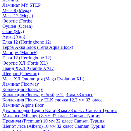
Ламинат MY STEP
Мега 8 (Mega)
Мега 12 (Mega)
Фортис (Fortis)
Оушен (Ocean)
Скай (Sky)
Арто (Arto)
Елка 12 (Herringbone 12)
Терра Аква Блок (Terra Aqua Block)
Манор+ (Manor+)
Елка 12 (Herringbone 12)
Фортис ХЛ (Fortis XL)
Гранд ХХЛ (Grande XXL)
Шеврон (Chevron)
Мега ХЛ Эволюция (Mega Evolution XL)
Ламинат Floorway
Коллекция Floorway
Коллекция Floorway Prestige 12,3 мм 33 класс
Коллекция Floorway ELK елочка 12,3 мм 33 класс
Ламинат Alpine floor
Дух природы (Legno Extra) 8 мм 33 класс Camsan Турция
Миланго (Milango) 8 мм 32 класс Camsan Турция
Премиум (Premium) 10 мм 32 класс Camsan Турция
Шепот леса (Albero) 10 мм 32 класс Camsan Турция