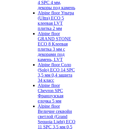
4 SPC 4 мм,
декоры под камень
Alpine floor Ультра
(Ultra) ECO 5
клеевая LVT
плитка 2 мм
Alpine floor
GRAND STONE
ECO 8 Клеевая
плитка 3 мм с
декорами под
камень, LVT
Alpine floor Соло
(Solo) ECO 14 SPC
3,5 мм 0,4 защита
34 класс
Alpine floor
Chevron SPC
Французская
елочка 5 мм
Alpine floor
Величие секвойи
светлой (Grand
Sequoia Light) ECO
11 SPC 3,5 мм 0,5