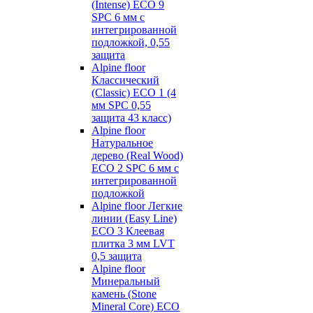
(Intense) ECO 9
SPC 6 мм с
интегрированной
подложкой, 0,55
защита
Alpine floor
Классический
(Classic) ECO 1 (4
мм SPC 0,55
защита 43 класс)
Alpine floor
Натуральное
дерево (Real Wood)
ECO 2 SPC 6 мм с
интегрированной
подложкой
Alpine floor Легкие
линии (Easy Line)
ECO 3 Клеевая
плитка 3 мм LVT
0,5 защита
Alpine floor
Минеральный
камень (Stone
Mineral Core) ECO