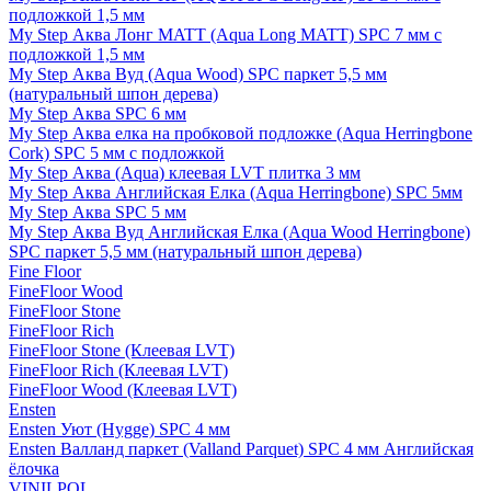
подложкой 1,5 мм
My Step Аква Лонг MATT (Aqua Long MATT) SPC 7 мм с
подложкой 1,5 мм
My Step Аква Вуд (Aqua Wood) SPC паркет 5,5 мм
(натуральный шпон дерева)
My Step Аква SPC 6 мм
My Step Аква елка на пробковой подложке (Aqua Herringbone
Cork) SPC 5 мм с подложкой
My Step Аква (Aqua) клеевая LVT плитка 3 мм
My Step Аква Английская Елка (Aqua Herringbone) SPC 5мм
My Step Аква SPC 5 мм
My Step Аква Вуд Английская Елка (Aqua Wood Herringbone)
SPC паркет 5,5 мм (натуральный шпон дерева)
Fine Floor
FineFloor Wood
FineFloor Stone
FineFloor Rich
FineFloor Stone (Клеевая LVT)
FineFloor Rich (Клеевая LVT)
FineFloor Wood (Клеевая LVT)
Ensten
Ensten Уют (Hygge) SPC 4 мм
Ensten Валланд паркет (Valland Parquet) SPC 4 мм Английская
ёлочка
VINILPOL