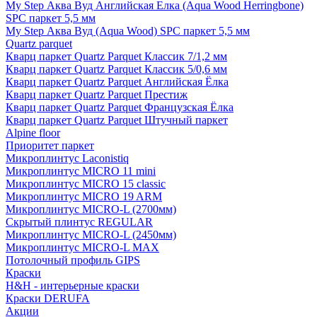
My Step Аква Вуд Английская Елка (Aqua Wood Herringbone)
SPC паркет 5,5 мм
My Step Аква Вуд (Aqua Wood) SPC паркет 5,5 мм
Quartz parquet
Кварц паркет Quartz Parquet Классик 7/1,2 мм
Кварц паркет Quartz Parquet Классик 5/0,6 мм
Кварц паркет Quartz Parquet Английская Ёлка
Кварц паркет Quartz Parquet Престиж
Кварц паркет Quartz Parquet Французская Ёлка
Кварц паркет Quartz Parquet Штучный паркет
Alpine floor
Приоритет паркет
Микроплинтус Laconistiq
Микроплинтус MICRO 11 mini
Микроплинтус MICRO 15 classic
Микроплинтус MICRO 19 ARM
Микроплинтус MICRO-L (2700мм)
Скрытый плинтус REGULAR
Микроплинтус MICRO-L (2450мм)
Микроплинтус MICRO-L MAX
Потолочный профиль GIPS
Краски
H&H - интерьерные краски
Краски DERUFA
Акции