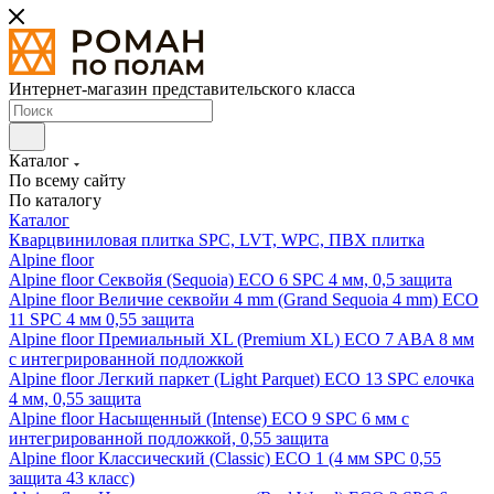
Интернет-магазин представительского класса
Каталог
По всему сайту
По каталогу
Каталог
Кварцвиниловая плитка SPC, LVT, WPC, ПВХ плитка
Alpine floor
Alpine floor Секвойя (Sequoia) ECO 6 SPC 4 мм, 0,5 защита
Alpine floor Величие секвойи 4 mm (Grand Sequoia 4 mm) ECO
11 SPC 4 мм 0,55 защита
Alpine floor Премиальный XL (Premium XL) ECO 7 ABA 8 мм
с интегрированной подложкой
Alpine floor Легкий паркет (Light Parquet) ECO 13 SPC елочка
4 мм, 0,55 защита
Alpine floor Насыщенный (Intense) ECO 9 SPC 6 мм с
интегрированной подложкой, 0,55 защита
Alpine floor Классический (Classic) ECO 1 (4 мм SPC 0,55
защита 43 класс)