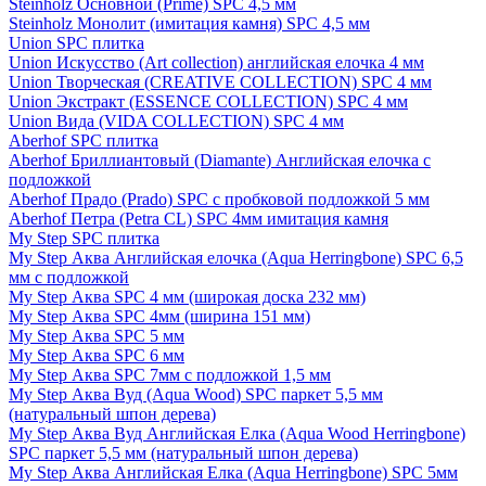
Steinholz Основной (Prime) SPC 4,5 мм
Steinholz Монолит (имитация камня) SPC 4,5 мм
Union SPC плитка
Union Искусство (Art collection) английская елочка 4 мм
Union Творческая (CREATIVE COLLECTION) SPC 4 мм
Union Экстракт (ESSENCE COLLECTION) SPC 4 мм
Union Вида (VIDA COLLECTION) SPC 4 мм
Aberhof SPC плитка
Aberhof Бриллиантовый (Diamante) Английская елочка с
подложкой
Aberhof Прадо (Prado) SPC с пробковой подложкой 5 мм
Aberhof Петра (Petra CL) SPC 4мм имитация камня
My Step SPC плитка
My Step Аква Английская елочка (Aqua Herringbone) SPC 6,5
мм с подложкой
My Step Аква SPC 4 мм (широкая доска 232 мм)
My Step Аква SPC 4мм (ширина 151 мм)
My Step Аква SPC 5 мм
My Step Аква SPC 6 мм
My Step Аква SPC 7мм c подложкой 1,5 мм
My Step Аква Вуд (Aqua Wood) SPC паркет 5,5 мм
(натуральный шпон дерева)
My Step Аква Вуд Английская Елка (Aqua Wood Herringbone)
SPC паркет 5,5 мм (натуральный шпон дерева)
My Step Аква Английская Елка (Aqua Herringbone) SPC 5мм