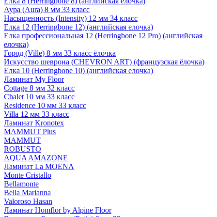
Елка 8 (Herringbone 8) (английская елочка)
Аура (Aura) 8 мм 33 класс
Насыщенность (Intensity) 12 мм 34 класс
Елка 12 (Herringbone 12) (английская елочка)
Елка профессиональная 12 (Herringbone 12 Pro) (английская
елочка)
Город (Ville) 8 мм 33 класс ёлочка
Искусство шеврона (CHEVRON ART) (французская ёлочка)
Елка 10 (Herringbone 10) (английская елочка)
Ламинат My Floor
Cottage 8 мм 32 класс
Chalet 10 мм 33 класс
Residence 10 мм 33 класс
Villa 12 мм 33 класс
Ламинат Kronotex
MAMMUT Plus
MAMMUT
ROBUSTO
AQUA AMAZONE
Ламинат La MOENA
Monte Cristallo
Bellamonte
Bella Marianna
Valoroso Hasan
Ламинат Homflor by Alpine Floor