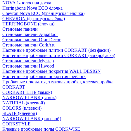
NOVA 1-полосная доска
Herringbone Nova ECO ёлочка
Chevron Nova ECO (французская ёлочка)
CHEVRON (французская ёлка)
HERRINGBONE (ёлочка)
Стеновые панели
Стеновые панели Aquafloor
Стеновые панели Orac Decor
Стеновые панели CorkArt
Настенные пробковые плитки CORKART (без фаски)
Настенные пробковые плитки CORKART (микрофаска)
Стеновые панели My step
Стеновые панели Hiwood
Настенные пробковые покрытия WALL DESIGN
Настенные пробковые покрытия iberCork
Пробковые покрытия, замковая пробка, клеевая пробка
CORKART
CORKART LITE (замок)
NARROW PLANK (замок)
NATURAL (клеевой)
COLORS (клеевой)
SLATE (клеевой)
NARROW PLANK (клеевой)
CORKSTYLE
Клеевые пробковые полы CORKWISE