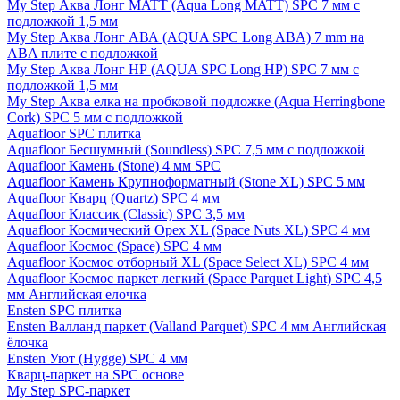
My Step Аква Лонг MATT (Aqua Long MATT) SPC 7 мм с
подложкой 1,5 мм
My Step Аква Лонг АВА (AQUA SPC Long ABA) 7 mm на
ABA плите с подложкой
My Step Аква Лонг НР (AQUA SPC Long HP) SPC 7 мм с
подложкой 1,5 мм
My Step Аква елка на пробковой подложке (Aqua Herringbone
Cork) SPC 5 мм с подложкой
Aquafloor SPC плитка
Aquafloor Бесшумный (Soundless) SPC 7,5 мм с подложкой
Aquafloor Камень (Stone) 4 мм SPC
Aquafloor Камень Крупноформатный (Stone XL) SPC 5 мм
Aquafloor Кварц (Quartz) SPC 4 мм
Aquafloor Классик (Classic) SPC 3,5 мм
Aquafloor Космический Орех XL (Space Nuts XL) SPC 4 мм
Aquafloor Космос (Space) SPC 4 мм
Aquafloor Космос отборный XL (Space Select XL) SPC 4 мм
Aquafloor Космос паркет легкий (Space Parquet Light) SPC 4,5
мм Английская елочка
Ensten SPC плитка
Ensten Валланд паркет (Valland Parquet) SPC 4 мм Английская
ёлочка
Ensten Уют (Hygge) SPC 4 мм
Кварц-паркет на SPC основе
My Step SPC-паркет