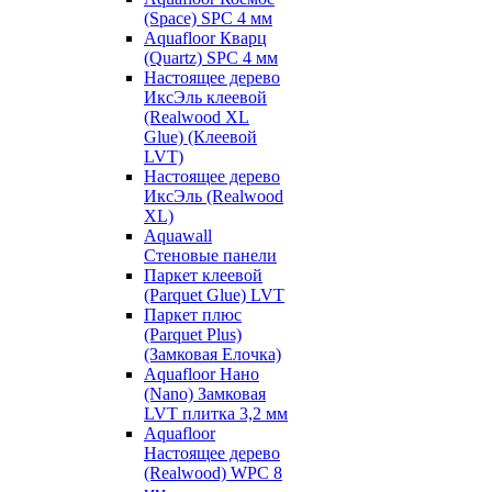
(Space) SPC 4 мм
Aquafloor Кварц
(Quartz) SPC 4 мм
Настоящее дерево
ИксЭль клеевой
(Realwood XL
Glue) (Клеевой
LVT)
Настоящее дерево
ИксЭль (Realwood
XL)
Aquawall
Стеновые панели
Паркет клеевой
(Parquet Glue) LVT
Паркет плюс
(Parquet Plus)
(Замковая Елочка)
Aquafloor Нано
(Nano) Замковая
LVT плитка 3,2 мм
Aquafloor
Настоящее дерево
(Realwood) WPC 8