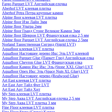
Fargo Parquet LVT Английская елочка
Aberhof LVT клеевая плитка
Aberhof Petra Петра крупные камни
Alpine floor клеевая LVT плитка
Alpine floor Изи Лайн 3мм
Alpine floor Ультра 2мм
Alpine floor Гранд Стоне Великие Камни 3мм
Alpine floor Шеврон LVT Французская елка 2,5 мм
Alpine floor Parquet LVT Английская елочка 2,5мм
Norland Таинственная Сигрид (Sigrid LVT)
Aquafloor клеевая LVT плитка
Aquafloor Настоящее дерево Икс Эль LVT клеевой
Aquafloor Parquer Glue (Паркет Глю) Английская елка
Aquafloor Chevron Glue LVT Французская елка
Aquafloor Камни Икс Икс Эль (Stone XXL Glue) LVT
Aquafloor Орех Икс Эль (Space Nuts XL Glue) LVT
Aquafloor Настоящее дерево (Realwood Glue)
Art East клеевая LVT плитка
Art East Арт Тайл Фит LVT
Art East Арт Тайл Хит
My Step клеевая LVT плитка
My Step Аква LVT Английская елочка 2,5 мм
My Step Аква LVT плитка 3 мм
Fine Floor клеевая LVT плитка
Fine Floor Stone (Стоун) Камни