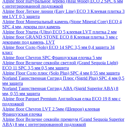
Alpine floor Натуральное дерево (Real Wood) ECO 2 SPC 6 мм
с интегрированной подложкой
Alpine floor Легкие линии (Easy Line) ECO 3 Клеевая плитка 3
мм LVT 0,5 защита
Alpine floor Минеральный камень (Stone Mineral Core) ECO 4
SPC 4 мм, декоры под камень
Alpine floor Ультра (Ultra) ECO 5 клеевая LVT плитка 2 мм
Alpine floor GRAND STONE ECO 8 Клеевая плитка 3 мм с
декорами под камень, LVT
Alpine floor Соло (Solo) ECO 14 SPC 3,5 мм 0,4 защита 34
класс
Alpine floor Chevron SPC Французская елочка 5 мм
Alpine floor Величие секвойи светлой (Grand Sequoia Light)
ECO 11 SPC 3,5 мм 0,5 мм защита
Alpine Floor Соло плюс (Solo Plus) SPC 4 мм 0,55 мм защита
Norland Таинственная Сигрид Плюс (Sigrid Plus) SPC 4 мм 0,5
мм защита
Norland Таинственная Сигрид АВА (Sigrid Superior ABA) 8
мм, 0,55 мм защита
Alpine floor Parquet Premium Английская елка ECO 19 8 мм с
подложкой
Alpine floor Chevron LVT 2.5мм (Шеврон) клеевая
Французская елочка
Alpine floor Величие секвойи премиум (Grand Sequoia Superior
ABA) 8 мм с интегрированной подложкой