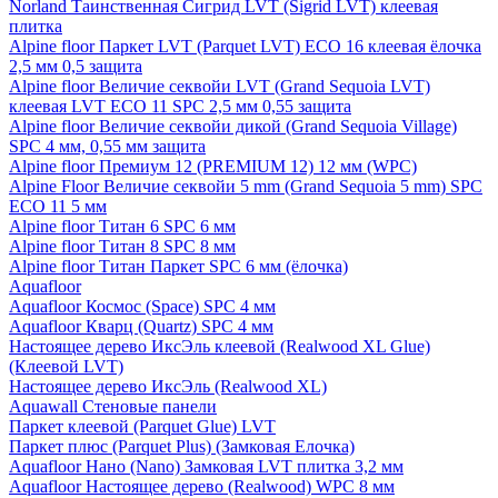
Norland Таинственная Сигрид LVT (Sigrid LVT) клеевая
плитка
Alpine floor Паркет LVT (Parquet LVT) ECO 16 клеевая ёлочка
2,5 мм 0,5 защита
Alpine floor Величие секвойи LVT (Grand Sequoia LVT)
клеевая LVT ECO 11 SPC 2,5 мм 0,55 защита
Alpine floor Величие секвойи дикой (Grand Sequoia Village)
SPC 4 мм, 0,55 мм защита
Alpine floor Премиум 12 (PREMIUM 12) 12 мм (WPC)
Alpine Floor Величие секвойи 5 mm (Grand Sequoia 5 mm) SPC
ECO 11 5 мм
Alpine floor Титан 6 SPC 6 мм
Alpine floor Титан 8 SPC 8 мм
Alpine floor Титан Паркет SPC 6 мм (ёлочка)
Aquafloor
Aquafloor Космос (Space) SPC 4 мм
Aquafloor Кварц (Quartz) SPC 4 мм
Настоящее дерево ИксЭль клеевой (Realwood XL Glue)
(Клеевой LVT)
Настоящее дерево ИксЭль (Realwood XL)
Aquawall Стеновые панели
Паркет клеевой (Parquet Glue) LVT
Паркет плюс (Parquet Plus) (Замковая Елочка)
Aquafloor Нано (Nano) Замковая LVT плитка 3,2 мм
Aquafloor Настоящее дерево (Realwood) WPC 8 мм