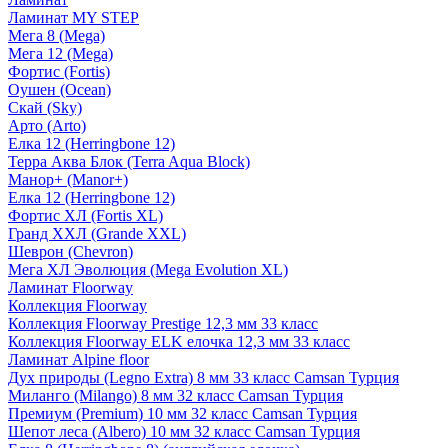
Ламинат MY STEP
Мега 8 (Mega)
Мега 12 (Mega)
Фортис (Fortis)
Оушен (Ocean)
Скай (Sky)
Арто (Arto)
Елка 12 (Herringbone 12)
Терра Аква Блок (Terra Aqua Block)
Манор+ (Manor+)
Елка 12 (Herringbone 12)
Фортис ХЛ (Fortis XL)
Гранд ХХЛ (Grande XXL)
Шеврон (Chevron)
Мега ХЛ Эволюция (Mega Evolution XL)
Ламинат Floorway
Коллекция Floorway
Коллекция Floorway Prestige 12,3 мм 33 класс
Коллекция Floorway ELK елочка 12,3 мм 33 класс
Ламинат Alpine floor
Дух природы (Legno Extra) 8 мм 33 класс Camsan Турция
Миланго (Milango) 8 мм 32 класс Camsan Турция
Премиум (Premium) 10 мм 32 класс Camsan Турция
Шепот леса (Albero) 10 мм 32 класс Camsan Турция