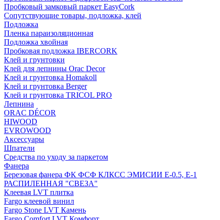
Пробковый замковый паркет EasyCork
Сопутствующие товары, подложка, клей
Подложка
Пленка параизоляционная
Подложка хвойная
Пробковая подложка IBERCORK
Клей и грунтовки
Клей для лепнины Orac Decor
Клей и грунтовка Homakoll
Клей и грунтовка Berger
Клей и грунтовка TRICOL PRO
Лепнина
ORAC DÉCOR
HIWOOD
EVROWOOD
Аксессуары
Шпатели
Средства по уходу за паркетом
Фанера
Березовая фанера ФК ФСФ КЛКСС ЭМИСИИ Е-0.5, Е-1
РАСПИЛЕННАЯ "СВЕЗА"
Клеевая LVT плитка
Fargo клеевой винил
Fargo Stone LVT Камень
Fargo Comfort LVT Комфорт