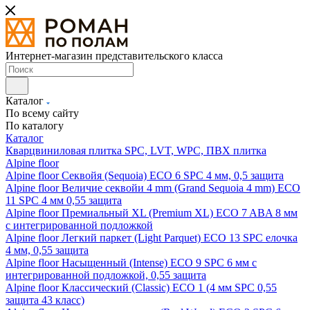
Интернет-магазин представительского класса
Каталог
По всему сайту
По каталогу
Каталог
Кварцвиниловая плитка SPC, LVT, WPC, ПВХ плитка
Alpine floor
Alpine floor Секвойя (Sequoia) ECO 6 SPC 4 мм, 0,5 защита
Alpine floor Величие секвойи 4 mm (Grand Sequoia 4 mm) ECO
11 SPC 4 мм 0,55 защита
Alpine floor Премиальный XL (Premium XL) ECO 7 ABA 8 мм
с интегрированной подложкой
Alpine floor Легкий паркет (Light Parquet) ECO 13 SPC елочка
4 мм, 0,55 защита
Alpine floor Насыщенный (Intense) ECO 9 SPC 6 мм с
интегрированной подложкой, 0,55 защита
Alpine floor Классический (Classic) ECO 1 (4 мм SPC 0,55
защита 43 класс)