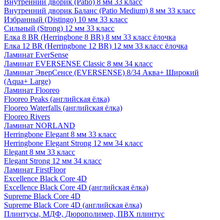
Внутренний дворик (Patio) 8 мм 33 класс
Внутренний дворик Баланс (Patio Medium) 8 мм 33 класс
Избранный (Distingo) 10 мм 33 класс
Сильный (Strong) 12 мм 33 класс
Елка 8 BR (Herringbone 8 BR) 8 мм 33 класс ёлочка
Елка 12 BR (Herringbone 12 BR) 12 мм 33 класс ёлочка
Ламинат EverSense
Ламинат EVERSENSE Classic 8 мм 34 класс
Ламинат ЭверСенсе (EVERSENSE) 8/34 Аква+ Широкий
(Aqua+ Large)
Ламинат Flooreo
Flooreo Peaks (английская ёлка)
Flooreo Waterfalls (английская ёлка)
Flooreo Rivers
Ламинат NORLAND
Herringbone Elegant 8 мм 33 класс
Herringbone Elegant Strong 12 мм 34 класс
Elegant 8 мм 33 класс
Elegant Strong 12 мм 34 класс
Ламинат FirstFloor
Excellence Black Core 4D
Excellence Black Core 4D (английская ёлка)
Supreme Black Core 4D
Supreme Black Core 4D (английская ёлка)
Плинтусы, МДФ, Дюрополимер, ПВХ плинтус