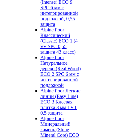
(Intense) ECO 9
SPC 6 мм с
интегрированной
подложкой, 0,55
защита
Alpine floor
Классический
(Classic) ECO 1 (4
мм SPC 0,55
защита 43 класс)
Alpine floor
Натуральное
дерево (Real Wood)
ECO 2 SPC 6 мм с
интегрированной
подложкой
Alpine floor Легкие
линии (Easy Line)
ECO 3 Клеевая
плитка 3 мм LVT
0,5 защита
Alpine floor
Минеральный
камень (Stone
Mineral Core) ECO