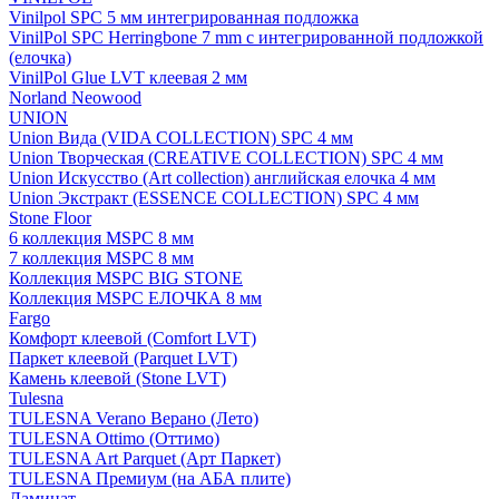
Vinilpol SPC 5 мм интегрированная подложка
VinilPol SPC Herringbone 7 mm с интегрированной подложкой
(елочка)
VinilPol Glue LVT клеевая 2 мм
Norland Neowood
UNION
Union Вида (VIDA COLLECTION) SPC 4 мм
Union Творческая (CREATIVE COLLECTION) SPC 4 мм
Union Искусство (Art collection) английская елочка 4 мм
Union Экстракт (ESSENCE COLLECTION) SPC 4 мм
Stone Floor
6 коллекция MSPC 8 мм
7 коллекция MSPC 8 мм
Коллекция MSPC BIG STONE
Коллекция MSPC ЕЛОЧКА 8 мм
Fargo
Комфорт клеевой (Comfort LVT)
Паркет клеевой (Parquet LVT)
Камень клеевой (Stone LVT)
Tulesna
TULESNA Verano Верано (Лето)
TULESNA Ottimo (Оттимо)
TULESNA Art Parquet (Арт Паркет)
TULESNA Премиум (на АБА плите)
Ламинат