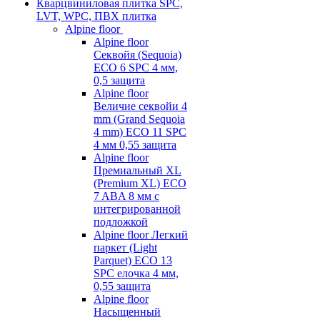
Кварцвиниловая плитка SPC,
LVT, WPC, ПВХ плитка
Alpine floor
Alpine floor
Секвойя (Sequoia)
ECO 6 SPC 4 мм,
0,5 защита
Alpine floor
Величие секвойи 4
mm (Grand Sequoia
4 mm) ECO 11 SPC
4 мм 0,55 защита
Alpine floor
Премиальный XL
(Premium XL) ECO
7 ABA 8 мм с
интегрированной
подложкой
Alpine floor Легкий
паркет (Light
Parquet) ECO 13
SPC елочка 4 мм,
0,55 защита
Alpine floor
Насыщенный