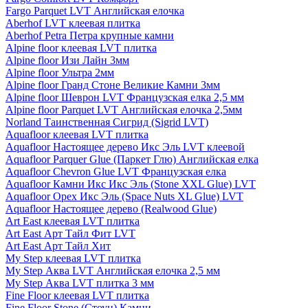
Fargo Parquet LVT Английская елочка
Aberhof LVT клеевая плитка
Aberhof Petra Петра крупные камни
Alpine floor клеевая LVT плитка
Alpine floor Изи Лайн 3мм
Alpine floor Ультра 2мм
Alpine floor Гранд Стоне Великие Камни 3мм
Alpine floor Шеврон LVT Французская елка 2,5 мм
Alpine floor Parquet LVT Английская елочка 2,5мм
Norland Таинственная Сигрид (Sigrid LVT)
Aquafloor клеевая LVT плитка
Aquafloor Настоящее дерево Икс Эль LVT клеевой
Aquafloor Parquer Glue (Паркет Глю) Английская елка
Aquafloor Chevron Glue LVT Французская елка
Aquafloor Камни Икс Икс Эль (Stone XXL Glue) LVT
Aquafloor Орех Икс Эль (Space Nuts XL Glue) LVT
Aquafloor Настоящее дерево (Realwood Glue)
Art East клеевая LVT плитка
Art East Арт Тайл Фит LVT
Art East Арт Тайл Хит
My Step клеевая LVT плитка
My Step Аква LVT Английская елочка 2,5 мм
My Step Аква LVT плитка 3 мм
Fine Floor клеевая LVT плитка
Fine Floor Stone (Стоун) Камни