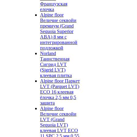
Французская
елочка
Alpine floor
Величие секвойи
премиум (Grand
Sequoia Superior
ABA) 8 мм с
интегрированной
подложкой
Norland
Таинственная
Сигрид LVT
(Sigrid LVT)
клеевая плитка
Alpine floor Паркет
LVT (Parquet LVT)
ECO 16 клеевая
ёлочка 2,5 мм 0,5
защита
Alpine floor
Величие секвойи
LVT (Grand
Sequoia LVT)
клеевая LVT ECO
11 SPC 2,5 мм 0,55