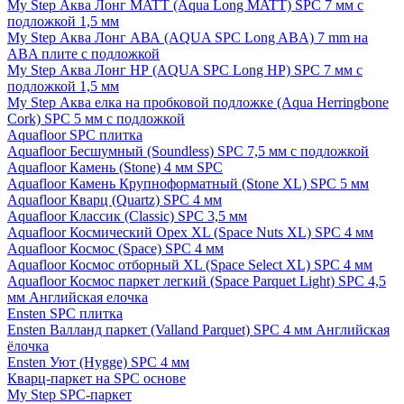
My Step Аква Лонг MATT (Aqua Long MATT) SPC 7 мм с
подложкой 1,5 мм
My Step Аква Лонг АВА (AQUA SPC Long ABA) 7 mm на
ABA плите с подложкой
My Step Аква Лонг НР (AQUA SPC Long HP) SPC 7 мм с
подложкой 1,5 мм
My Step Аква елка на пробковой подложке (Aqua Herringbone
Cork) SPC 5 мм с подложкой
Aquafloor SPC плитка
Aquafloor Бесшумный (Soundless) SPC 7,5 мм с подложкой
Aquafloor Камень (Stone) 4 мм SPC
Aquafloor Камень Крупноформатный (Stone XL) SPC 5 мм
Aquafloor Кварц (Quartz) SPC 4 мм
Aquafloor Классик (Classic) SPC 3,5 мм
Aquafloor Космический Орех XL (Space Nuts XL) SPC 4 мм
Aquafloor Космос (Space) SPC 4 мм
Aquafloor Космос отборный XL (Space Select XL) SPC 4 мм
Aquafloor Космос паркет легкий (Space Parquet Light) SPC 4,5
мм Английская елочка
Ensten SPC плитка
Ensten Валланд паркет (Valland Parquet) SPC 4 мм Английская
ёлочка
Ensten Уют (Hygge) SPC 4 мм
Кварц-паркет на SPC основе
My Step SPC-паркет