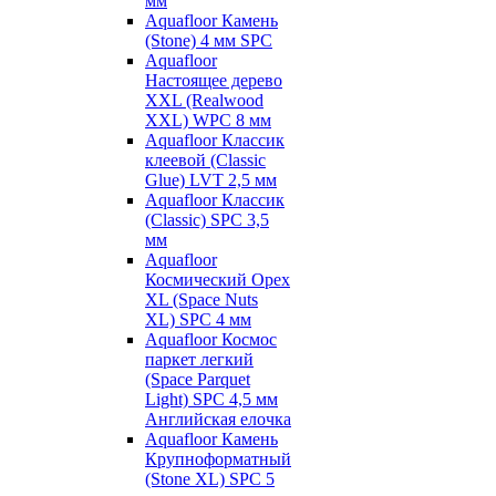
мм
Aquafloor Камень
(Stone) 4 мм SPC
Aquafloor
Настоящее дерево
XXL (Realwood
XXL) WPC 8 мм
Aquafloor Классик
клеевой (Classic
Glue) LVT 2,5 мм
Aquafloor Классик
(Classic) SPC 3,5
мм
Aquafloor
Космический Орех
XL (Space Nuts
XL) SPC 4 мм
Aquafloor Космос
паркет легкий
(Space Parquet
Light) SPC 4,5 мм
Английская елочка
Aquafloor Камень
Крупноформатный
(Stone XL) SPC 5