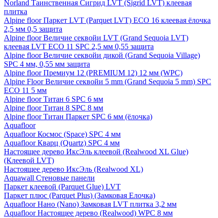
Norland Таинственная Сигрид LVT (Sigrid LVT) клеевая
плитка
Alpine floor Паркет LVT (Parquet LVT) ECO 16 клеевая ёлочка
2,5 мм 0,5 защита
Alpine floor Величие секвойи LVT (Grand Sequoia LVT)
клеевая LVT ECO 11 SPC 2,5 мм 0,55 защита
Alpine floor Величие секвойи дикой (Grand Sequoia Village)
SPC 4 мм, 0,55 мм защита
Alpine floor Премиум 12 (PREMIUM 12) 12 мм (WPC)
Alpine Floor Величие секвойи 5 mm (Grand Sequoia 5 mm) SPC
ECO 11 5 мм
Alpine floor Титан 6 SPC 6 мм
Alpine floor Титан 8 SPC 8 мм
Alpine floor Титан Паркет SPC 6 мм (ёлочка)
Aquafloor
Aquafloor Космос (Space) SPC 4 мм
Aquafloor Кварц (Quartz) SPC 4 мм
Настоящее дерево ИксЭль клеевой (Realwood XL Glue)
(Клеевой LVT)
Настоящее дерево ИксЭль (Realwood XL)
Aquawall Стеновые панели
Паркет клеевой (Parquet Glue) LVT
Паркет плюс (Parquet Plus) (Замковая Елочка)
Aquafloor Нано (Nano) Замковая LVT плитка 3,2 мм
Aquafloor Настоящее дерево (Realwood) WPC 8 мм