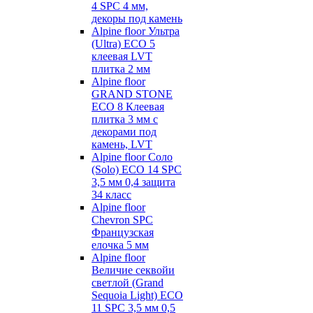
4 SPC 4 мм,
декоры под камень
Alpine floor Ультра
(Ultra) ECO 5
клеевая LVT
плитка 2 мм
Alpine floor
GRAND STONE
ECO 8 Клеевая
плитка 3 мм с
декорами под
камень, LVT
Alpine floor Соло
(Solo) ECO 14 SPC
3,5 мм 0,4 защита
34 класс
Alpine floor
Chevron SPC
Французская
елочка 5 мм
Alpine floor
Величие секвойи
светлой (Grand
Sequoia Light) ECO
11 SPC 3,5 мм 0,5