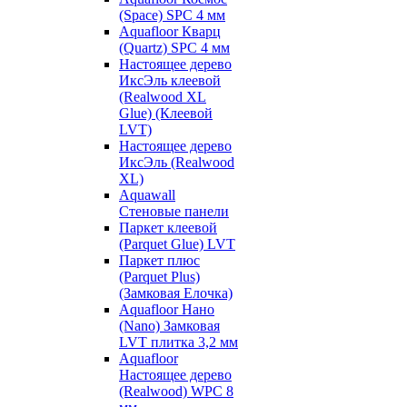
(Space) SPC 4 мм
Aquafloor Кварц
(Quartz) SPC 4 мм
Настоящее дерево
ИксЭль клеевой
(Realwood XL
Glue) (Клеевой
LVT)
Настоящее дерево
ИксЭль (Realwood
XL)
Aquawall
Стеновые панели
Паркет клеевой
(Parquet Glue) LVT
Паркет плюс
(Parquet Plus)
(Замковая Елочка)
Aquafloor Нано
(Nano) Замковая
LVT плитка 3,2 мм
Aquafloor
Настоящее дерево
(Realwood) WPC 8