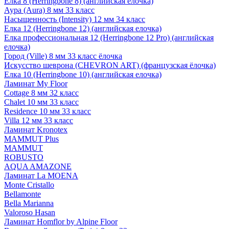
Елка 8 (Herringbone 8) (английская елочка)
Аура (Aura) 8 мм 33 класс
Насыщенность (Intensity) 12 мм 34 класс
Елка 12 (Herringbone 12) (английская елочка)
Елка профессиональная 12 (Herringbone 12 Pro) (английская
елочка)
Город (Ville) 8 мм 33 класс ёлочка
Искусство шеврона (CHEVRON ART) (французская ёлочка)
Елка 10 (Herringbone 10) (английская елочка)
Ламинат My Floor
Cottage 8 мм 32 класс
Chalet 10 мм 33 класс
Residence 10 мм 33 класс
Villa 12 мм 33 класс
Ламинат Kronotex
MAMMUT Plus
MAMMUT
ROBUSTO
AQUA AMAZONE
Ламинат La MOENA
Monte Cristallo
Bellamonte
Bella Marianna
Valoroso Hasan
Ламинат Homflor by Alpine Floor