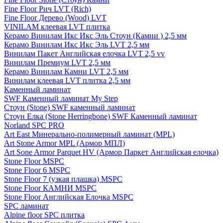
Fine Floor Рич LVT (Rich)
Fine Floor Дерево (Wood) LVT
VINILAM клеевая LVT плитка
Керамо Винилам Икс Икс Эль Стоун (Камни ) 2,5 мм
Керамо Винилам Икс Икс Эль LVT 2,5 мм
Винилам Пакет Английская елочка LVT 2,5 vv
Винилам Премиум LVT 2,5 мм
Керамо Винилам Камни LVT 2,5 мм
Винилам клеевая LVT плитка 2,5 мм
Каменный ламинат
SWF Каменный ламинат My Step
Стоун (Stone) SWF каменный ламинат
Стоун Елка (Stone Herringbone) SWF Каменный ламинат
Norland SPC PRO
Art East Минерально-полимерный ламинат (MPL)
Art Stone Armor MPL (Армор МПЛ)
Art Sone Armor Parquet HV (Армор Паркет Английская елочка)
Stone Floor MSPC
Stone Floor 6 MSPC
Stone Floor 7 (узкая плашка) MSPC
Stone Floor КАМНИ MSPC
Stone Floor Английская Елочка MSPC
SPC ламинат
Alpine floor SPC плитка