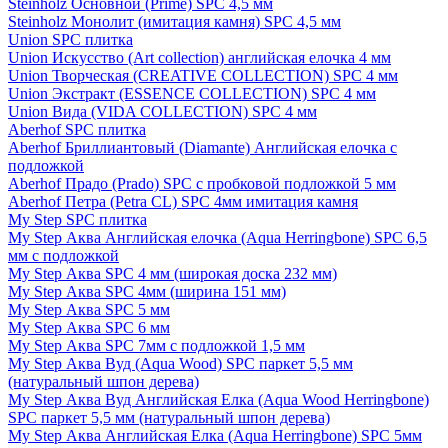
Steinholz Основной (Prime) SPC 4,5 мм
Steinholz Монолит (имитация камня) SPC 4,5 мм
Union SPC плитка
Union Искусство (Art collection) английская елочка 4 мм
Union Творческая (CREATIVE COLLECTION) SPC 4 мм
Union Экстракт (ESSENCE COLLECTION) SPC 4 мм
Union Вида (VIDA COLLECTION) SPC 4 мм
Aberhof SPC плитка
Aberhof Бриллиантовый (Diamante) Английская елочка с
подложкой
Aberhof Прадо (Prado) SPC с пробковой подложкой 5 мм
Aberhof Петра (Petra CL) SPC 4мм имитация камня
My Step SPC плитка
My Step Аква Английская елочка (Aqua Herringbone) SPC 6,5
мм с подложкой
My Step Аква SPC 4 мм (широкая доска 232 мм)
My Step Аква SPC 4мм (ширина 151 мм)
My Step Аква SPC 5 мм
My Step Аква SPC 6 мм
My Step Аква SPC 7мм c подложкой 1,5 мм
My Step Аква Вуд (Aqua Wood) SPC паркет 5,5 мм
(натуральный шпон дерева)
My Step Аква Вуд Английская Елка (Aqua Wood Herringbone)
SPC паркет 5,5 мм (натуральный шпон дерева)
My Step Аква Английская Елка (Aqua Herringbone) SPC 5мм