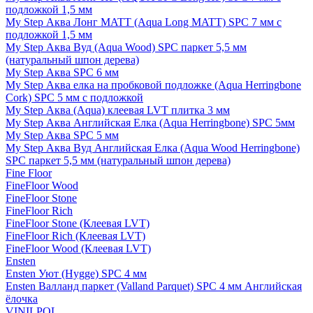
подложкой 1,5 мм
My Step Аква Лонг MATT (Aqua Long MATT) SPC 7 мм с
подложкой 1,5 мм
My Step Аква Вуд (Aqua Wood) SPC паркет 5,5 мм
(натуральный шпон дерева)
My Step Аква SPC 6 мм
My Step Аква елка на пробковой подложке (Aqua Herringbone
Cork) SPC 5 мм с подложкой
My Step Аква (Aqua) клеевая LVT плитка 3 мм
My Step Аква Английская Елка (Aqua Herringbone) SPC 5мм
My Step Аква SPC 5 мм
My Step Аква Вуд Английская Елка (Aqua Wood Herringbone)
SPC паркет 5,5 мм (натуральный шпон дерева)
Fine Floor
FineFloor Wood
FineFloor Stone
FineFloor Rich
FineFloor Stone (Клеевая LVT)
FineFloor Rich (Клеевая LVT)
FineFloor Wood (Клеевая LVT)
Ensten
Ensten Уют (Hygge) SPC 4 мм
Ensten Валланд паркет (Valland Parquet) SPC 4 мм Английская
ёлочка
VINILPOL