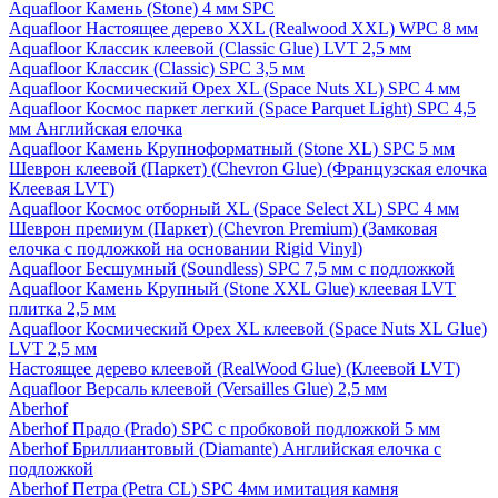
Aquafloor Камень (Stone) 4 мм SPC
Aquafloor Настоящее дерево XXL (Realwood XXL) WPC 8 мм
Aquafloor Классик клеевой (Classic Glue) LVT 2,5 мм
Aquafloor Классик (Classic) SPC 3,5 мм
Aquafloor Космический Орех XL (Space Nuts XL) SPC 4 мм
Aquafloor Космос паркет легкий (Space Parquet Light) SPC 4,5
мм Английская елочка
Aquafloor Камень Крупноформатный (Stone XL) SPC 5 мм
Шеврон клеевой (Паркет) (Chevron Glue) (Французская елочка
Клеевая LVT)
Aquafloor Космос отборный XL (Space Select XL) SPC 4 мм
Шеврон премиум (Паркет) (Chevron Premium) (Замковая
елочка с подложкой на основании Rigid Vinyl)
Aquafloor Бесшумный (Soundless) SPC 7,5 мм с подложкой
Aquafloor Камень Крупный (Stone XXL Glue) клеевая LVT
плитка 2,5 мм
Aquafloor Космический Орех XL клеевой (Space Nuts XL Glue)
LVT 2,5 мм
Настоящее дерево клеевой (RealWood Glue) (Клеевой LVT)
Aquafloor Версаль клеевой (Versailles Glue) 2,5 мм
Aberhof
Aberhof Прадо (Prado) SPC с пробковой подложкой 5 мм
Aberhof Бриллиантовый (Diamante) Английская елочка с
подложкой
Aberhof Петра (Petra CL) SPC 4мм имитация камня