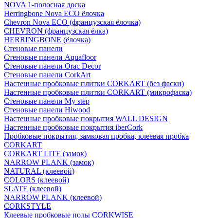
NOVA 1-полосная доска
Herringbone Nova ECO ёлочка
Chevron Nova ECO (французская ёлочка)
CHEVRON (французская ёлка)
HERRINGBONE (ёлочка)
Стеновые панели
Стеновые панели Aquafloor
Стеновые панели Orac Decor
Стеновые панели CorkArt
Настенные пробковые плитки CORKART (без фаски)
Настенные пробковые плитки CORKART (микрофаска)
Стеновые панели My step
Стеновые панели Hiwood
Настенные пробковые покрытия WALL DESIGN
Настенные пробковые покрытия iberCork
Пробковые покрытия, замковая пробка, клеевая пробка
CORKART
CORKART LITE (замок)
NARROW PLANK (замок)
NATURAL (клеевой)
COLORS (клеевой)
SLATE (клеевой)
NARROW PLANK (клеевой)
CORKSTYLE
Клеевые пробковые полы CORKWISE