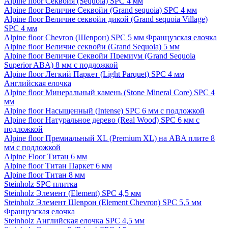
Alpine floor Секвойя (Sequoia) SPC 4 мм
Alpine floor Величие Секвойи (Grand sequoia) SPC 4 мм
Alpine floor Величие секвойи дикой (Grand sequoia Village)
SPC 4 мм
Alpine floor Chevron (Шеврон) SPC 5 мм Французская елочка
Alpine floor Величие секвойи (Grand Sequoia) 5 мм
Alpine floor Величие Секвойи Премиум (Grand Sequoia
Superior ABA) 8 мм с подложкой
Alpine floor Легкий Паркет (Light Parquet) SPC 4 мм
Английская елочка
Alpine floor Минеральный камень (Stone Mineral Core) SPC 4
мм
Alpine floor Насыщенный (Intense) SPC 6 мм с подложкой
Alpine floor Натуральное дерево (Real Wood) SPC 6 мм с
подложкой
Alpine floor Премиальный XL (Premium XL) на ABA плите 8
мм с подложкой
Alpine Floor Титан 6 мм
Alpine floor Титан Паркет 6 мм
Alpine floor Титан 8 мм
Steinholz SPC плитка
Steinholz Элемент (Element) SPC 4,5 мм
Steinholz Элемент Шеврон (Element Chevron) SPC 5,5 мм
Французская елочка
Steinholz Английская елочка SPC 4,5 мм