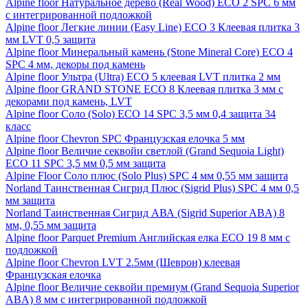
Alpine floor Натуральное дерево (Real Wood) ECO 2 SPC 6 мм
с интегрированной подложкой
Alpine floor Легкие линии (Easy Line) ECO 3 Клеевая плитка 3
мм LVT 0,5 защита
Alpine floor Минеральный камень (Stone Mineral Core) ECO 4
SPC 4 мм, декоры под камень
Alpine floor Ультра (Ultra) ECO 5 клеевая LVT плитка 2 мм
Alpine floor GRAND STONE ECO 8 Клеевая плитка 3 мм с
декорами под камень, LVT
Alpine floor Соло (Solo) ECO 14 SPC 3,5 мм 0,4 защита 34
класс
Alpine floor Chevron SPC Французская елочка 5 мм
Alpine floor Величие секвойи светлой (Grand Sequoia Light)
ECO 11 SPC 3,5 мм 0,5 мм защита
Alpine Floor Соло плюс (Solo Plus) SPC 4 мм 0,55 мм защита
Norland Таинственная Сигрид Плюс (Sigrid Plus) SPC 4 мм 0,5
мм защита
Norland Таинственная Сигрид АВА (Sigrid Superior ABA) 8
мм, 0,55 мм защита
Alpine floor Parquet Premium Английская елка ECO 19 8 мм с
подложкой
Alpine floor Chevron LVT 2.5мм (Шеврон) клеевая
Французская елочка
Alpine floor Величие секвойи премиум (Grand Sequoia Superior
ABA) 8 мм с интегрированной подложкой