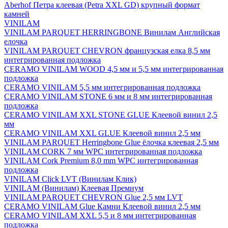
Aberhof Петра клеевая (Petra XXL GD) крупный формат
камней
VINILAM
VINILAM PARQUET HERRINGBONE Винилам Английская
елочка
VINILAM PARQUET CHEVRON французская елка 8,5 мм
интегрированная подложка
CERAMO VINILAM WOOD 4,5 мм и 5,5 мм интегрированная
подложка
CERAMO VINILAM 5,5 мм интегрированная подложка
CERAMO VINILAM STONE 6 мм и 8 мм интегрированная
подложка
CERAMO VINILAM XXL STONE GLUE Клеевой винил 2,5
мм
CERAMO VINILAM XXL GLUE Клеевой винил 2,5 мм
VINILAM PARQUET Herringbone Glue ёлочка клеевая 2,5 мм
VINILAM CORK 7 мм WPC интегрированная подложка
VINILAM Cork Premium 8,0 mm WPC интегрированная
подложка
VINILAM Click LVT (Винилам Клик)
VINILAM (Винилам) Клеевая Премиум
VINILAM PARQUET CHEVRON Glue 2,5 мм LVT
CERAMO VINILAM Glue Камни Клеевой винил 2,5 мм
CERAMO VINILAM XXL 5,5 и 8 мм интегрированная
подложка