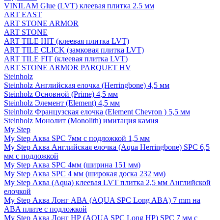
VINILAM Glue (LVT) клеевая плитка 2.5 мм
ART EAST
ART STONE ARMOR
ART STONE
ART TILE HIT (клеевая плитка LVT)
ART TILE CLICK (замковая плитка LVT)
ART TILE FIT (клеевая плитка LVT)
ART STONE ARMOR PARQUET HV
Steinholz
Steinholz Английская елочка (Herringbone) 4,5 мм
Steinholz Основной (Prime) 4,5 мм
Steinholz Элемент (Element) 4,5 мм
Steinholz Французская елочка (Element Chevron ) 5,5 мм
Steinholz Монолит (Monolith) имитация камня
My Step
My Step Аква SPC 7мм c подложкой 1,5 мм
My Step Аква Английская елочка (Aqua Herringbone) SPC 6,5
мм с подложкой
My Step Аква SPC 4мм (ширина 151 мм)
My Step Аква SPC 4 мм (широкая доска 232 мм)
My Step Аква (Aqua) клеевая LVT плитка 2,5 мм Английской
елочкой
My Step Аква Лонг АВА (AQUA SPC Long ABA) 7 mm на
ABA плите с подложкой
My Step Аква Лонг НР (AQUA SPC Long HP) SPC 7 мм с