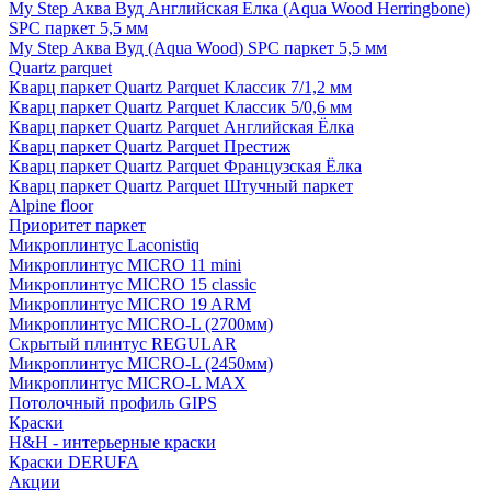
My Step Аква Вуд Английская Елка (Aqua Wood Herringbone)
SPC паркет 5,5 мм
My Step Аква Вуд (Aqua Wood) SPC паркет 5,5 мм
Quartz parquet
Кварц паркет Quartz Parquet Классик 7/1,2 мм
Кварц паркет Quartz Parquet Классик 5/0,6 мм
Кварц паркет Quartz Parquet Английская Ёлка
Кварц паркет Quartz Parquet Престиж
Кварц паркет Quartz Parquet Французская Ёлка
Кварц паркет Quartz Parquet Штучный паркет
Alpine floor
Приоритет паркет
Микроплинтус Laconistiq
Микроплинтус MICRO 11 mini
Микроплинтус MICRO 15 classic
Микроплинтус MICRO 19 ARM
Микроплинтус MICRO-L (2700мм)
Скрытый плинтус REGULAR
Микроплинтус MICRO-L (2450мм)
Микроплинтус MICRO-L MAX
Потолочный профиль GIPS
Краски
H&H - интерьерные краски
Краски DERUFA
Акции