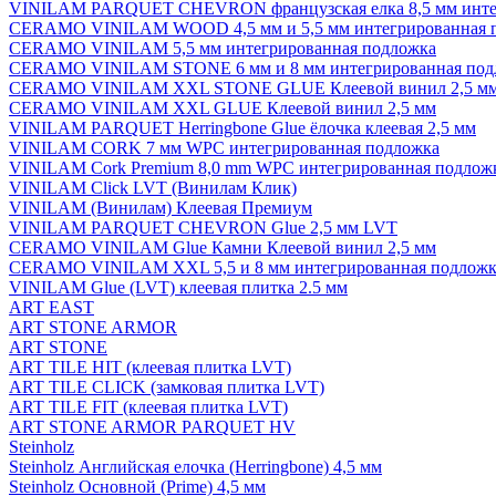
VINILAM PARQUET CHEVRON французская елка 8,5 мм инте
CERAMO VINILAM WOOD 4,5 мм и 5,5 мм интегрированная 
CERAMO VINILAM 5,5 мм интегрированная подложка
CERAMO VINILAM STONE 6 мм и 8 мм интегрированная под
CERAMO VINILAM XXL STONE GLUE Клеевой винил 2,5 м
CERAMO VINILAM XXL GLUE Клеевой винил 2,5 мм
VINILAM PARQUET Herringbone Glue ёлочка клеевая 2,5 мм
VINILAM CORK 7 мм WPC интегрированная подложка
VINILAM Cork Premium 8,0 mm WPC интегрированная подлож
VINILAM Click LVT (Винилам Клик)
VINILAM (Винилам) Клеевая Премиум
VINILAM PARQUET CHEVRON Glue 2,5 мм LVT
CERAMO VINILAM Glue Камни Клеевой винил 2,5 мм
CERAMO VINILAM XXL 5,5 и 8 мм интегрированная подложк
VINILAM Glue (LVT) клеевая плитка 2.5 мм
ART EAST
ART STONE ARMOR
ART STONE
ART TILE HIT (клеевая плитка LVT)
ART TILE CLICK (замковая плитка LVT)
ART TILE FIT (клеевая плитка LVT)
ART STONE ARMOR PARQUET HV
Steinholz
Steinholz Английская елочка (Herringbone) 4,5 мм
Steinholz Основной (Prime) 4,5 мм