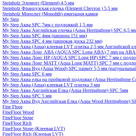
Steinholz Элемент (Element) 4,5 мм
Steinholz Французская елочка (Element Chevron ) 5,5 мм
Steinholz Монолит (Monolith) имитация камня
My Step
My Step Аква SPC 7мм c подложкой 1,5 мм
My Step Аква Английская елочка (Aqua Herringbone) SPC 6,5 м
My Step Аква SPC 4мм (ширина 151 мм)
My Step Аква SPC 4 мм (широкая доска 232 мм)
My Step Аква (Aqua) клеевая LVT плитка 2,5 мм Английской е
My Step Аква Лонг АВА (AQUA SPC Long ABA) 7 mm на ABA 
My Step Аква Лонг НР (AQUA SPC Long HP) SPC 7 мм с подло
My Step Аква Лонг MATT (Aqua Long MATT) SPC 7 мм с подло
My Step Аква Вуд (Aqua Wood) SPC паркет 5,5 мм (натуральны
My Step Аква SPC 6 мм
My Step Аква елка на пробковой подложке (Aqua Herringbone C
My Step Аква (Aqua) клеевая LVT плитка 3 мм
My Step Аква Английская Елка (Aqua Herringbone) SPC 5мм
My Step Аква SPC 5 мм
My Step Аква Вуд Английская Елка (Aqua Wood Herringbone) S
Fine Floor
FineFloor Wood
FineFloor Stone
FineFloor Rich
FineFloor Stone (Клеевая LVT)
FineFloor Rich (Клеевая LVT)