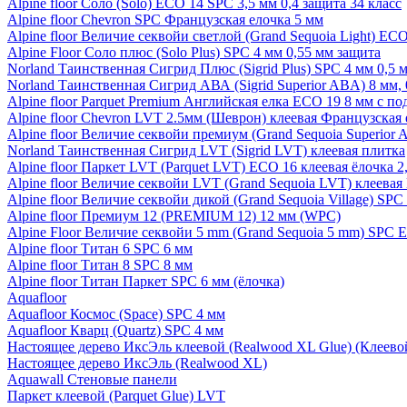
Alpine floor Соло (Solo) ECO 14 SPC 3,5 мм 0,4 защита 34 класс
Alpine floor Chevron SPC Французская елочка 5 мм
Alpine floor Величие секвойи светлой (Grand Sequoia Light) EC
Alpine Floor Соло плюс (Solo Plus) SPC 4 мм 0,55 мм защита
Norland Таинственная Сигрид Плюс (Sigrid Plus) SPC 4 мм 0,5 
Norland Таинственная Сигрид АВА (Sigrid Superior ABA) 8 мм, 
Alpine floor Parquet Premium Английская елка ECO 19 8 мм с п
Alpine floor Chevron LVT 2.5мм (Шеврон) клеевая Французская 
Alpine floor Величие секвойи премиум (Grand Sequoia Superio
Norland Таинственная Сигрид LVT (Sigrid LVT) клеевая плитка
Alpine floor Паркет LVT (Parquet LVT) ECO 16 клеевая ёлочка 2
Alpine floor Величие секвойи LVT (Grand Sequoia LVT) клеева
Alpine floor Величие секвойи дикой (Grand Sequoia Village) SPC
Alpine floor Премиум 12 (PREMIUM 12) 12 мм (WPC)
Alpine Floor Величие секвойи 5 mm (Grand Sequoia 5 mm) SPC 
Alpine floor Титан 6 SPC 6 мм
Alpine floor Титан 8 SPC 8 мм
Alpine floor Титан Паркет SPC 6 мм (ёлочка)
Aquafloor
Aquafloor Космос (Space) SPC 4 мм
Aquafloor Кварц (Quartz) SPC 4 мм
Настоящее дерево ИксЭль клеевой (Realwood XL Glue) (Клеев
Настоящее дерево ИксЭль (Realwood XL)
Aquawall Стеновые панели
Паркет клеевой (Parquet Glue) LVT