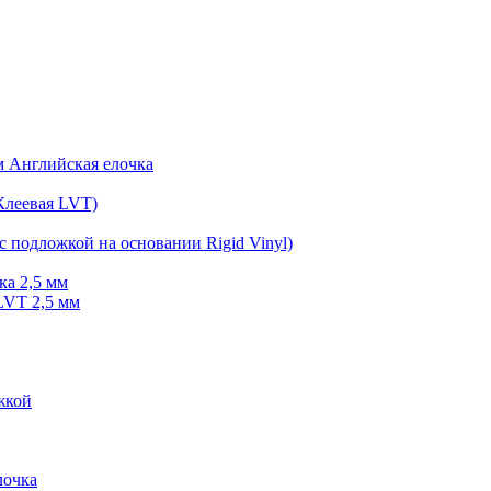
мм Английская елочка
Клеевая LVT)
с подложкой на основании Rigid Vinyl)
ка 2,5 мм
LVT 2,5 мм
жкой
очка