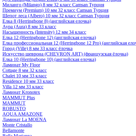
Миланго (Milango) 8 мм 32 класс Camsan Турция
Премиум (Premium) 10 мм 32 класс Camsan Турция
Шепот леса (Albero) 10 мм 32 класс Camsan Турция
Елка 8 (Herringbone 8) (английская елочка)
Аура (Aura) 8 мм 33 класс
Насыщенность (Intensity) 12 мм 34 класс
Елка 12 (Herringbone 12) (английская елочка)
Елка профессиональная 12 (Herringbone 12 Pro) (английская ело
Город (Ville) 8 мм 33 класс ёлочка
Искусство шеврона (CHEVRON ART) (французская ёлочка)
Елка 10 (Herringbone 10) (английская елочка)
Ламинат My Floor
Cottage 8 мм 32 класс
Chalet 10 мм 33 класс
Residence 10 мм 33 класс
Villa 12 мм 33 класс
Ламинат Kronotex
MAMMUT Plus
MAMMUT
ROBUSTO
AQUA AMAZONE
Ламинат La MOENA
Monte Cristallo
Bellamonte
Bella Marianna