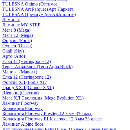
TULESNA Ottimo (Оттимо)
TULESNA Art Parquet (Арт Паркет)
TULESNA Премиум (на АБА плите)
Ламинат
Ламинат MY STEP
Мега 8 (Mega)
Мега 12 (Mega)
Фортис (Fortis)
Оушен (Ocean)
Скай (Sky)
Арто (Arto)
Елка 12 (Herringbone 12)
Терра Аква Блок (Terra Aqua Block)
Манор+ (Manor+)
Елка 12 (Herringbone 12)
Фортис ХЛ (Fortis XL)
Гранд ХХЛ (Grande XXL)
Шеврон (Chevron)
Мега ХЛ Эволюция (Mega Evolution XL)
Ламинат Floorway
Коллекция Floorway
Коллекция Floorway Prestige 12,3 мм 33 класс
Коллекция Floorway ELK елочка 12,3 мм 33 класс
Ламинат Alpine floor
Дух природы (Legno Extra) 8 мм 33 класс Camsan Турция