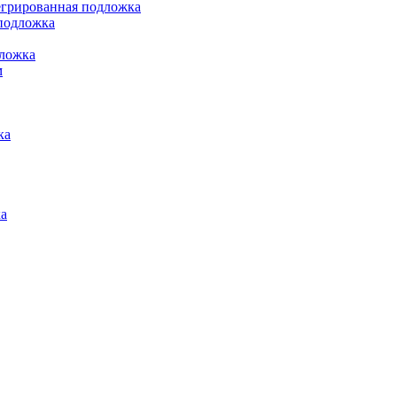
грированная подложка
подложка
ложка
м
ка
а