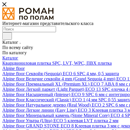
Интернет-магазин представительского класса
Каталог
По всему сайту
По каталогу
Каталог
Кварцвиниловая плитка SPC, LVT, WPC, ПВХ плитка
Alpine floor
Alpine floor Секвойя (Sequoia) ECO 6 SPC 4 мм, 0,5 защита
Alpine floor Величие секвойи 4 mm (Grand Sequoia 4 mm) ECO 1
Alpine floor Премиальный XL (Premium XL) ECO 7 ABA 8 мм с
Alpine floor Легкий паркет (Light Parquet) ECO 13 SPC елочка 4
Alpine floor Насыщенный (Intense) ECO 9 SPC 6 мм с интегрир
Alpine floor Классический (Classic) ECO 1 (4 мм SPC 0,55 защит
Alpine floor Натуральное дерево (Real Wood) ECO 2 SPC 6 мм 
Alpine floor Легкие линии (Easy Line) ECO 3 Клеевая плитка 3
Alpine floor Минеральный камень (Stone Mineral Core) ECO 4 S
Alpine floor Ультра (Ultra) ECO 5 клеевая LVT плитка 2 мм
Alpine floor GRAND STONE ECO 8 Клеевая плитка 3 мм с деко