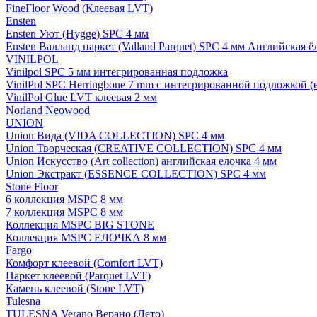
FineFloor Wood (Клеевая LVT)
Ensten
Ensten Уют (Hygge) SPC 4 мм
Ensten Валланд паркет (Valland Parquet) SPC 4 мм Английская ё
VINILPOL
Vinilpol SPC 5 мм интегрированная подложка
VinilPol SPC Herringbone 7 mm с интегрированной подложкой (
VinilPol Glue LVT клеевая 2 мм
Norland Neowood
UNION
Union Вида (VIDA COLLECTION) SPC 4 мм
Union Творческая (CREATIVE COLLECTION) SPC 4 мм
Union Искусство (Art collection) английская елочка 4 мм
Union Экстракт (ESSENCE COLLECTION) SPC 4 мм
Stone Floor
6 коллекция MSPC 8 мм
7 коллекция MSPC 8 мм
Коллекция MSPC BIG STONE
Коллекция MSPC ЕЛОЧКА 8 мм
Fargo
Комфорт клеевой (Comfort LVT)
Паркет клеевой (Parquet LVT)
Камень клеевой (Stone LVT)
Tulesna
TULESNA Verano Верано (Лето)