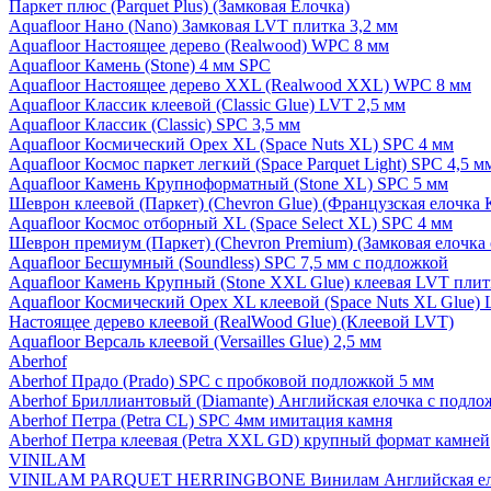
Паркет плюс (Parquet Plus) (Замковая Елочка)
Aquafloor Нано (Nano) Замковая LVT плитка 3,2 мм
Aquafloor Настоящее дерево (Realwood) WPC 8 мм
Aquafloor Камень (Stone) 4 мм SPC
Aquafloor Настоящее дерево XXL (Realwood XXL) WPC 8 мм
Aquafloor Классик клеевой (Classic Glue) LVT 2,5 мм
Aquafloor Классик (Classic) SPC 3,5 мм
Aquafloor Космический Орех XL (Space Nuts XL) SPC 4 мм
Aquafloor Космос паркет легкий (Space Parquet Light) SPC 4,5 
Aquafloor Камень Крупноформатный (Stone XL) SPC 5 мм
Шеврон клеевой (Паркет) (Chevron Glue) (Французская елочка 
Aquafloor Космос отборный XL (Space Select XL) SPC 4 мм
Шеврон премиум (Паркет) (Chevron Premium) (Замковая елочка 
Aquafloor Бесшумный (Soundless) SPC 7,5 мм с подложкой
Aquafloor Камень Крупный (Stone XXL Glue) клеевая LVT плит
Aquafloor Космический Орех XL клеевой (Space Nuts XL Glue) 
Настоящее дерево клеевой (RealWood Glue) (Клеевой LVT)
Aquafloor Версаль клеевой (Versailles Glue) 2,5 мм
Aberhof
Aberhof Прадо (Prado) SPC с пробковой подложкой 5 мм
Aberhof Бриллиантовый (Diamante) Английская елочка с подло
Aberhof Петра (Petra CL) SPC 4мм имитация камня
Aberhof Петра клеевая (Petra XXL GD) крупный формат камней
VINILAM
VINILAM PARQUET HERRINGBONE Винилам Английская ел