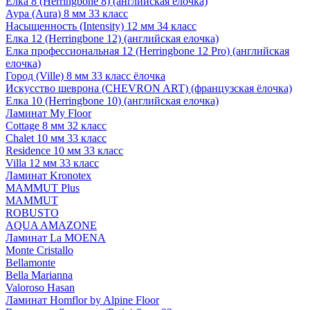
Елка 8 (Herringbone 8) (английская елочка)
Аура (Aura) 8 мм 33 класс
Насыщенность (Intensity) 12 мм 34 класс
Елка 12 (Herringbone 12) (английская елочка)
Елка профессиональная 12 (Herringbone 12 Pro) (английская
елочка)
Город (Ville) 8 мм 33 класс ёлочка
Искусство шеврона (CHEVRON ART) (французская ёлочка)
Елка 10 (Herringbone 10) (английская елочка)
Ламинат My Floor
Cottage 8 мм 32 класс
Chalet 10 мм 33 класс
Residence 10 мм 33 класс
Villa 12 мм 33 класс
Ламинат Kronotex
MAMMUT Plus
MAMMUT
ROBUSTO
AQUA AMAZONE
Ламинат La MOENA
Monte Cristallo
Bellamonte
Bella Marianna
Valoroso Hasan
Ламинат Homflor by Alpine Floor