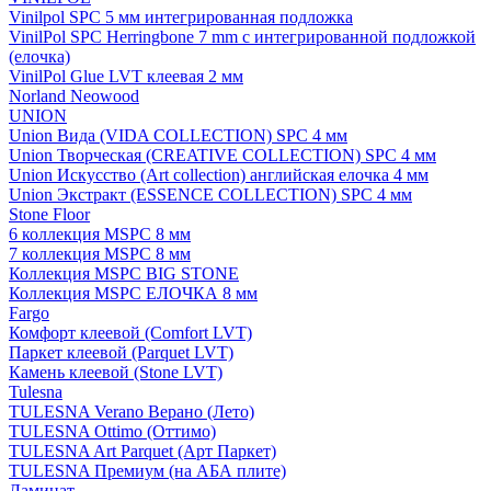
Vinilpol SPC 5 мм интегрированная подложка
VinilPol SPC Herringbone 7 mm с интегрированной подложкой
(елочка)
VinilPol Glue LVT клеевая 2 мм
Norland Neowood
UNION
Union Вида (VIDA COLLECTION) SPC 4 мм
Union Творческая (CREATIVE COLLECTION) SPC 4 мм
Union Искусство (Art collection) английская елочка 4 мм
Union Экстракт (ESSENCE COLLECTION) SPC 4 мм
Stone Floor
6 коллекция MSPC 8 мм
7 коллекция MSPC 8 мм
Коллекция MSPC BIG STONE
Коллекция MSPC ЕЛОЧКА 8 мм
Fargo
Комфорт клеевой (Comfort LVT)
Паркет клеевой (Parquet LVT)
Камень клеевой (Stone LVT)
Tulesna
TULESNA Verano Верано (Лето)
TULESNA Ottimo (Оттимо)
TULESNA Art Parquet (Арт Паркет)
TULESNA Премиум (на АБА плите)
Ламинат