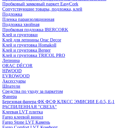
Пробковый замковый паркет EasyCork
Сопутствующие товары, подложка, клей
Подложка
Пленка параизоляционная
Подложка хвойная
Пробковая подложка IBERCORK
Клей и грунтовки
Клей для лепнины Orac Decor
Клей и грунтовка Homakoll
Клей и грунтовка Berger
Клей и грунтовка TRICOL PRO
Лепнина
ORAC DÉCOR
HIWOOD
EVROWOOD
Аксессуары
Шпатели
Средства по уходу за паркетом
Фанера
Березовая фанера ФК ФСФ КЛКСС ЭМИСИИ Е-0.5, Е-1
РАСПИЛЕННАЯ "СВЕЗА"
Клеевая LVT плитка
Fargo клеевой винил
Fargo Stone LVT Камень
Fargo Comfort LVT Комфорт