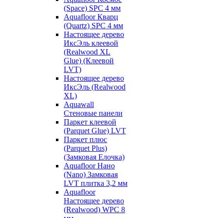
(Space) SPC 4 мм
Aquafloor Кварц
(Quartz) SPC 4 мм
Настоящее дерево
ИксЭль клеевой
(Realwood XL
Glue) (Клеевой
LVT)
Настоящее дерево
ИксЭль (Realwood
XL)
Aquawall
Стеновые панели
Паркет клеевой
(Parquet Glue) LVT
Паркет плюс
(Parquet Plus)
(Замковая Елочка)
Aquafloor Нано
(Nano) Замковая
LVT плитка 3,2 мм
Aquafloor
Настоящее дерево
(Realwood) WPC 8