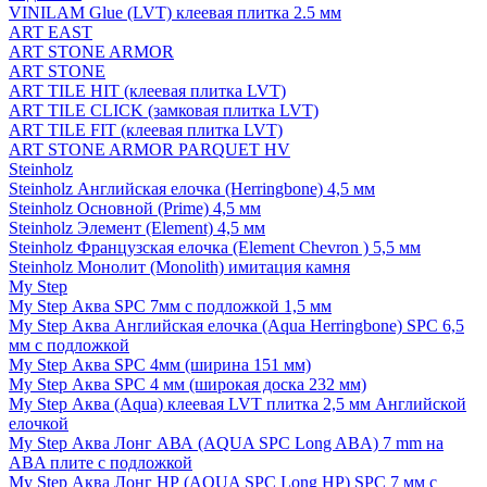
VINILAM Glue (LVT) клеевая плитка 2.5 мм
ART EAST
ART STONE ARMOR
ART STONE
ART TILE HIT (клеевая плитка LVT)
ART TILE CLICK (замковая плитка LVT)
ART TILE FIT (клеевая плитка LVT)
ART STONE ARMOR PARQUET HV
Steinholz
Steinholz Английская елочка (Herringbone) 4,5 мм
Steinholz Основной (Prime) 4,5 мм
Steinholz Элемент (Element) 4,5 мм
Steinholz Французская елочка (Element Chevron ) 5,5 мм
Steinholz Монолит (Monolith) имитация камня
My Step
My Step Аква SPC 7мм c подложкой 1,5 мм
My Step Аква Английская елочка (Aqua Herringbone) SPC 6,5
мм с подложкой
My Step Аква SPC 4мм (ширина 151 мм)
My Step Аква SPC 4 мм (широкая доска 232 мм)
My Step Аква (Aqua) клеевая LVT плитка 2,5 мм Английской
елочкой
My Step Аква Лонг АВА (AQUA SPC Long ABA) 7 mm на
ABA плите с подложкой
My Step Аква Лонг НР (AQUA SPC Long HP) SPC 7 мм с