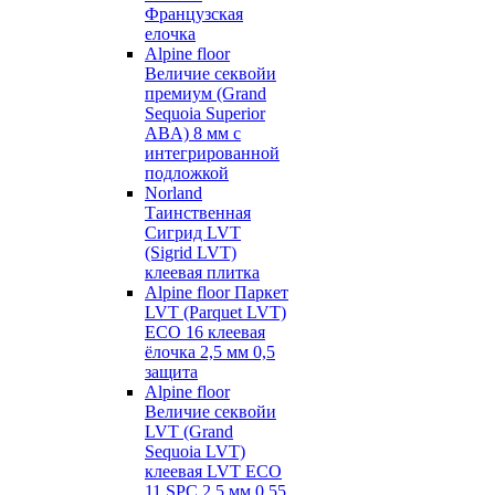
Французская
елочка
Alpine floor
Величие секвойи
премиум (Grand
Sequoia Superior
ABA) 8 мм с
интегрированной
подложкой
Norland
Таинственная
Сигрид LVT
(Sigrid LVT)
клеевая плитка
Alpine floor Паркет
LVT (Parquet LVT)
ECO 16 клеевая
ёлочка 2,5 мм 0,5
защита
Alpine floor
Величие секвойи
LVT (Grand
Sequoia LVT)
клеевая LVT ECO
11 SPC 2,5 мм 0,55