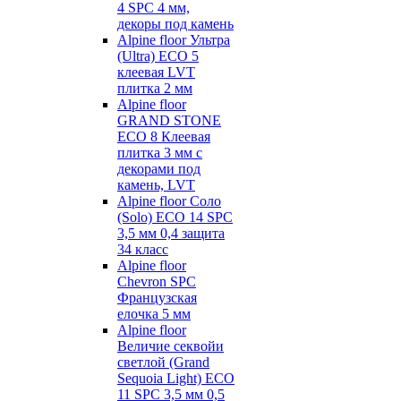
4 SPC 4 мм,
декоры под камень
Alpine floor Ультра
(Ultra) ECO 5
клеевая LVT
плитка 2 мм
Alpine floor
GRAND STONE
ECO 8 Клеевая
плитка 3 мм с
декорами под
камень, LVT
Alpine floor Соло
(Solo) ECO 14 SPC
3,5 мм 0,4 защита
34 класс
Alpine floor
Chevron SPC
Французская
елочка 5 мм
Alpine floor
Величие секвойи
светлой (Grand
Sequoia Light) ECO
11 SPC 3,5 мм 0,5