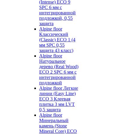
(Intense) ECO 9
SPC 6 мм с
интегрированной
подложкой, 0,55
защита
Alpine floor
Классический
(Classic) ECO 1 (4
мм SPC 0,55
защита 43 класс)
Alpine floor
Натуральное
дерево (Real Wood)
ECO 2 SPC 6 мм с
интегрированной
подложкой
Alpine floor Легкие
линии (Easy Line)
ECO 3 Клеевая
плитка 3 мм LVT
0,5 защита
Alpine floor
Минеральный
камень (Stone
Mineral Core) ECO