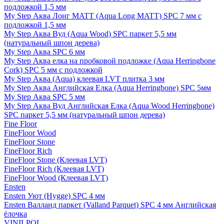
подложкой 1,5 мм
My Step Аква Лонг MATT (Aqua Long MATT) SPC 7 мм с
подложкой 1,5 мм
My Step Аква Вуд (Aqua Wood) SPC паркет 5,5 мм
(натуральный шпон дерева)
My Step Аква SPC 6 мм
My Step Аква елка на пробковой подложке (Aqua Herringbone
Cork) SPC 5 мм с подложкой
My Step Аква (Aqua) клеевая LVT плитка 3 мм
My Step Аква Английская Елка (Aqua Herringbone) SPC 5мм
My Step Аква SPC 5 мм
My Step Аква Вуд Английская Елка (Aqua Wood Herringbone)
SPC паркет 5,5 мм (натуральный шпон дерева)
Fine Floor
FineFloor Wood
FineFloor Stone
FineFloor Rich
FineFloor Stone (Клеевая LVT)
FineFloor Rich (Клеевая LVT)
FineFloor Wood (Клеевая LVT)
Ensten
Ensten Уют (Hygge) SPC 4 мм
Ensten Валланд паркет (Valland Parquet) SPC 4 мм Английская
ёлочка
VINILPOL