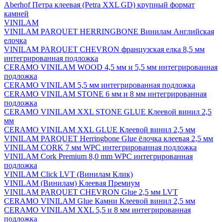
Aberhof Петра клеевая (Petra XXL GD) крупный формат
камней
VINILAM
VINILAM PARQUET HERRINGBONE Винилам Английская
елочка
VINILAM PARQUET CHEVRON французская елка 8,5 мм
интегрированная подложка
CERAMO VINILAM WOOD 4,5 мм и 5,5 мм интегрированная
подложка
CERAMO VINILAM 5,5 мм интегрированная подложка
CERAMO VINILAM STONE 6 мм и 8 мм интегрированная
подложка
CERAMO VINILAM XXL STONE GLUE Клеевой винил 2,5
мм
CERAMO VINILAM XXL GLUE Клеевой винил 2,5 мм
VINILAM PARQUET Herringbone Glue ёлочка клеевая 2,5 мм
VINILAM CORK 7 мм WPC интегрированная подложка
VINILAM Cork Premium 8,0 mm WPC интегрированная
подложка
VINILAM Click LVT (Винилам Клик)
VINILAM (Винилам) Клеевая Премиум
VINILAM PARQUET CHEVRON Glue 2,5 мм LVT
CERAMO VINILAM Glue Камни Клеевой винил 2,5 мм
CERAMO VINILAM XXL 5,5 и 8 мм интегрированная
подложка