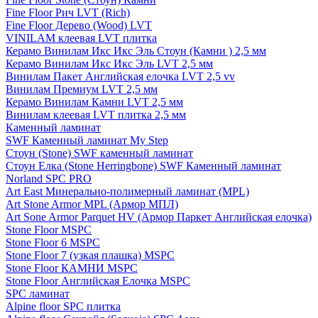
Fine Floor Рич LVT (Rich)
Fine Floor Дерево (Wood) LVT
VINILAM клеевая LVT плитка
Керамо Винилам Икс Икс Эль Стоун (Камни ) 2,5 мм
Керамо Винилам Икс Икс Эль LVT 2,5 мм
Винилам Пакет Английская елочка LVT 2,5 vv
Винилам Премиум LVT 2,5 мм
Керамо Винилам Камни LVT 2,5 мм
Винилам клеевая LVT плитка 2,5 мм
Каменный ламинат
SWF Каменный ламинат My Step
Стоун (Stone) SWF каменный ламинат
Стоун Елка (Stone Herringbone) SWF Каменный ламинат
Norland SPC PRO
Art East Минерально-полимерный ламинат (MPL)
Art Stone Armor MPL (Армор МПЛ)
Art Sone Armor Parquet HV (Армор Паркет Английская елочка)
Stone Floor MSPC
Stone Floor 6 MSPC
Stone Floor 7 (узкая плашка) MSPC
Stone Floor КАМНИ MSPC
Stone Floor Английская Елочка MSPC
SPC ламинат
Alpine floor SPC плитка