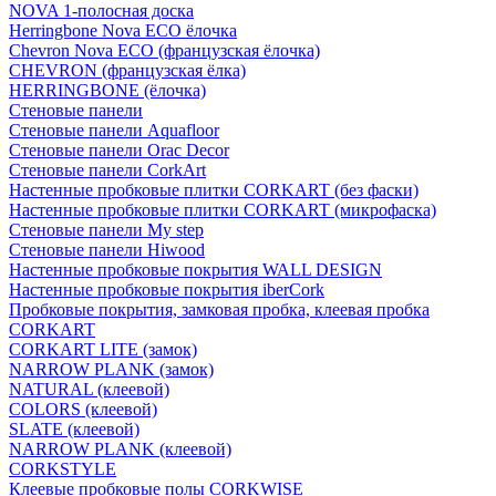
NOVA 1-полосная доска
Herringbone Nova ECO ёлочка
Chevron Nova ECO (французская ёлочка)
CHEVRON (французская ёлка)
HERRINGBONE (ёлочка)
Стеновые панели
Стеновые панели Aquafloor
Стеновые панели Orac Decor
Стеновые панели CorkArt
Настенные пробковые плитки CORKART (без фаски)
Настенные пробковые плитки CORKART (микрофаска)
Стеновые панели My step
Стеновые панели Hiwood
Настенные пробковые покрытия WALL DESIGN
Настенные пробковые покрытия iberCork
Пробковые покрытия, замковая пробка, клеевая пробка
CORKART
CORKART LITE (замок)
NARROW PLANK (замок)
NATURAL (клеевой)
COLORS (клеевой)
SLATE (клеевой)
NARROW PLANK (клеевой)
CORKSTYLE
Клеевые пробковые полы CORKWISE