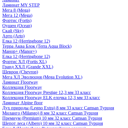
Ламинат MY STEP
Мега 8 (Mega)
Мега 12 (Mega)
Фортис (Fortis)
Оушен (Ocean)
Скай (Sky)
Арто (Arto)
Елка 12 (Herringbone 12)
Терра Аква Блок (Terra Aqua Block)
Манор+ (Manor+)
Елка 12 (Herringbone 12)
Фортис ХЛ (Fortis XL)
Гранд ХХЛ (Grande XXL)
Шеврон (Chevron)
Мега ХЛ Эволюция (Mega Evolution XL)
Ламинат Floorway
Коллекция Floorway
Коллекция Floorway Prestige 12,3 мм 33 класс
Коллекция Floorway ELK елочка 12,3 мм 33 класс
Ламинат Alpine floor
Дух природы (Legno Extra) 8 мм 33 класс Camsan Турция
Миланго (Milango) 8 мм 32 класс Camsan Турция
Премиум (Premium) 10 мм 32 класс Camsan Турция
Шепот леса (Albero) 10 мм 32 класс Camsan Турция