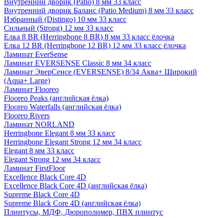
Внутренний дворик (Patio) 8 мм 33 класс
Внутренний дворик Баланс (Patio Medium) 8 мм 33 класс
Избранный (Distingo) 10 мм 33 класс
Сильный (Strong) 12 мм 33 класс
Елка 8 BR (Herringbone 8 BR) 8 мм 33 класс ёлочка
Елка 12 BR (Herringbone 12 BR) 12 мм 33 класс ёлочка
Ламинат EverSense
Ламинат EVERSENSE Classic 8 мм 34 класс
Ламинат ЭверСенсе (EVERSENSE) 8/34 Аква+ Широкий
(Aqua+ Large)
Ламинат Flooreo
Flooreo Peaks (английская ёлка)
Flooreo Waterfalls (английская ёлка)
Flooreo Rivers
Ламинат NORLAND
Herringbone Elegant 8 мм 33 класс
Herringbone Elegant Strong 12 мм 34 класс
Elegant 8 мм 33 класс
Elegant Strong 12 мм 34 класс
Ламинат FirstFloor
Excellence Black Core 4D
Excellence Black Core 4D (английская ёлка)
Supreme Black Core 4D
Supreme Black Core 4D (английская ёлка)
Плинтусы, МДФ, Дюрополимер, ПВХ плинтус