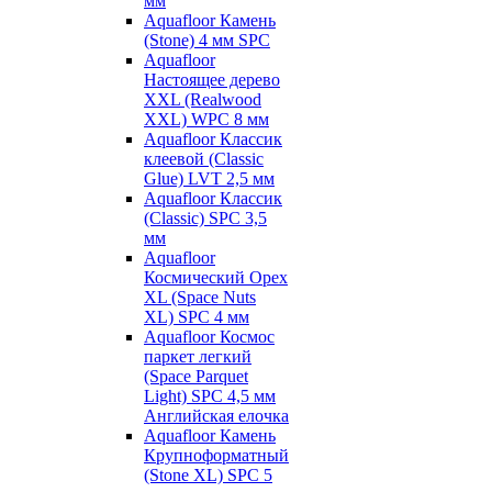
мм
Aquafloor Камень
(Stone) 4 мм SPC
Aquafloor
Настоящее дерево
XXL (Realwood
XXL) WPC 8 мм
Aquafloor Классик
клеевой (Classic
Glue) LVT 2,5 мм
Aquafloor Классик
(Classic) SPC 3,5
мм
Aquafloor
Космический Орех
XL (Space Nuts
XL) SPC 4 мм
Aquafloor Космос
паркет легкий
(Space Parquet
Light) SPC 4,5 мм
Английская елочка
Aquafloor Камень
Крупноформатный
(Stone XL) SPC 5