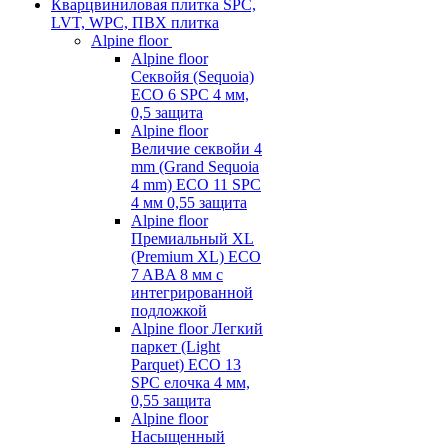
Кварцвиниловая плитка SPC,
LVT, WPC, ПВХ плитка
Alpine floor
Alpine floor
Секвойя (Sequoia)
ECO 6 SPC 4 мм,
0,5 защита
Alpine floor
Величие секвойи 4
mm (Grand Sequoia
4 mm) ECO 11 SPC
4 мм 0,55 защита
Alpine floor
Премиальный XL
(Premium XL) ECO
7 ABA 8 мм с
интегрированной
подложкой
Alpine floor Легкий
паркет (Light
Parquet) ECO 13
SPC елочка 4 мм,
0,55 защита
Alpine floor
Насыщенный