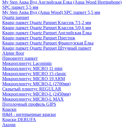
My Step Аква Вуд Английская Елка (Aqua Wood Herringbone)
SPC паркет 5,5 мм
My Step Аква Вуд (Aqua Wood) SPC паркет 5,5 мм
Quartz parquet
Кварц паркет Quartz Parquet Классик 7/1,2 мм
Кварц паркет Quartz Parquet Классик 5/0,6 мм
Кварц паркет Quartz Parquet Английская Ёлка
Кварц паркет Quartz Parquet Престиж
Кварц паркет Quartz Parquet Французская Ёлка
Кварц паркет Quartz Parquet Штучный паркет
Alpine floor
Приоритет паркет
Микроплинтус Laconistiq
Микроплинтус MICRO 11 mini
Микроплинтус MICRO 15 classic
Микроплинтус MICRO 19 ARM
Микроплинтус MICRO-L (2700мм)
Скрытый плинтус REGULAR
Микроплинтус MICRO-L (2450мм)
Микроплинтус MICRO-L MAX
Потолочный профиль GIPS
Краски
H&H - интерьерные краски
Краски DERUFA
Акции