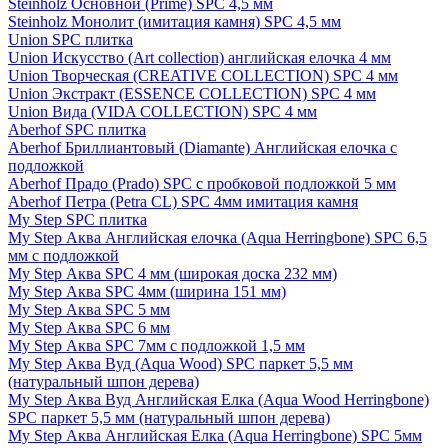
Steinholz Основной (Prime) SPC 4,5 мм
Steinholz Монолит (имитация камня) SPC 4,5 мм
Union SPC плитка
Union Искусство (Art collection) английская елочка 4 мм
Union Творческая (CREATIVE COLLECTION) SPC 4 мм
Union Экстракт (ESSENCE COLLECTION) SPC 4 мм
Union Вида (VIDA COLLECTION) SPC 4 мм
Aberhof SPC плитка
Aberhof Бриллиантовый (Diamante) Английская елочка с
подложкой
Aberhof Прадо (Prado) SPC с пробковой подложкой 5 мм
Aberhof Петра (Petra CL) SPC 4мм имитация камня
My Step SPC плитка
My Step Аква Английская елочка (Aqua Herringbone) SPC 6,5
мм с подложкой
My Step Аква SPC 4 мм (широкая доска 232 мм)
My Step Аква SPC 4мм (ширина 151 мм)
My Step Аква SPC 5 мм
My Step Аква SPC 6 мм
My Step Аква SPC 7мм c подложкой 1,5 мм
My Step Аква Вуд (Aqua Wood) SPC паркет 5,5 мм
(натуральный шпон дерева)
My Step Аква Вуд Английская Елка (Aqua Wood Herringbone)
SPC паркет 5,5 мм (натуральный шпон дерева)
My Step Аква Английская Елка (Aqua Herringbone) SPC 5мм