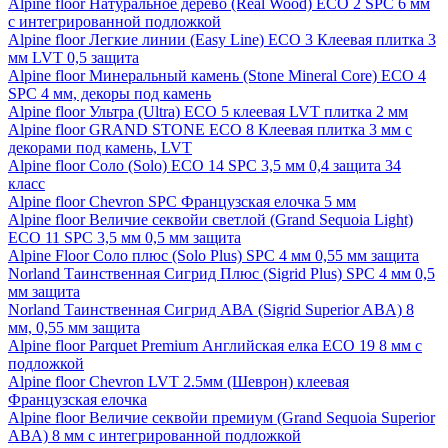
Alpine floor Натуральное дерево (Real Wood) ECO 2 SPC 6 мм
с интегрированной подложкой
Alpine floor Легкие линии (Easy Line) ECO 3 Клеевая плитка 3
мм LVT 0,5 защита
Alpine floor Минеральный камень (Stone Mineral Core) ECO 4
SPC 4 мм, декоры под камень
Alpine floor Ультра (Ultra) ECO 5 клеевая LVT плитка 2 мм
Alpine floor GRAND STONE ECO 8 Клеевая плитка 3 мм с
декорами под камень, LVT
Alpine floor Соло (Solo) ECO 14 SPC 3,5 мм 0,4 защита 34
класс
Alpine floor Chevron SPC Французская елочка 5 мм
Alpine floor Величие секвойи светлой (Grand Sequoia Light)
ECO 11 SPC 3,5 мм 0,5 мм защита
Alpine Floor Соло плюс (Solo Plus) SPC 4 мм 0,55 мм защита
Norland Таинственная Сигрид Плюс (Sigrid Plus) SPC 4 мм 0,5
мм защита
Norland Таинственная Сигрид АВА (Sigrid Superior ABA) 8
мм, 0,55 мм защита
Alpine floor Parquet Premium Английская елка ECO 19 8 мм с
подложкой
Alpine floor Chevron LVT 2.5мм (Шеврон) клеевая
Французская елочка
Alpine floor Величие секвойи премиум (Grand Sequoia Superior
ABA) 8 мм с интегрированной подложкой