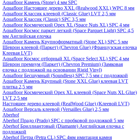
Aquafloor Камень (Stone) 4 мм SPC
Aquafloor Настоящее дерево XXL (Realwood XXL) WPC 8 мм
Aquafloor Классик клеевой (Classic Glue) LVT 2,5 мм
Aquafloor Классик (Classic) SPC 3,5 мм
Aquafloor Космический Орех XL (Space Nuts XL) SPC 4 мм
Aquafloor Космос паркет легкий (Space Parquet Light) SPC 4,5
мм Английская елочка
Aquafloor Камень Крупноформатный (Stone XL) SPC 5 мм
Шеврон клеевой (Паркет) (Chevron Glue) (Французская елочка
Клеевая LVT)
Aquafloor Космос отборный XL (Space Select XL) SPC 4 мм
Шеврон премиум (Паркет) (Chevron Premium) (Замковая
елочка с подложкой на основании Rigid Vinyl)
Aquafloor Бесшумный (Soundless) SPC 7,5 мм с подложкой
Aquafloor Камень Крупный (Stone XXL Glue) клеевая LVT
плитка 2,5 мм
Aquafloor Космический Орех XL клеевой (Space Nuts XL Glue)
LVT 2,5 мм
Настоящее дерево клеевой (RealWood Glue) (Клеевой LVT)
Aquafloor Версаль клеевой (Versailles Glue) 2,5 мм
Aberhof
Aberhof Прадо (Prado) SPC с пробковой подложкой 5 мм
Aberhof Бриллиантовый (Diamante) Английская елочка с
подложкой
Aberhof Петра (Petra CL) SPC 4мм имитация камня