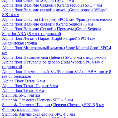
Alpine floor Секвойя (Sequoia) SPC 4 мм
Alpine floor Величие Секвойи (Grand sequoia) SPC 4 мм
Alpine floor Величие секвойи дикой (Grand sequoia Village)
SPC 4 мм
Alpine floor Chevron (Шеврон) SPC 5 мм Французская елочка
Alpine floor Величие секвойи (Grand Sequoia) 5 мм
Alpine floor Величие Секвойи Премиум (Grand Sequoia
Superior ABA) 8 мм с подложкой
Alpine floor Легкий Паркет (Light Parquet) SPC 4 мм
Английская елочка
Alpine floor Минеральный камень (Stone Mineral Core) SPC 4
мм
Alpine floor Насыщенный (Intense) SPC 6 мм с подложкой
Alpine floor Натуральное дерево (Real Wood) SPC 6 мм с
подложкой
Alpine floor Премиальный XL (Premium XL) на ABA плите 8
мм с подложкой
Alpine Floor Титан 6 мм
Alpine floor Титан Паркет 6 мм
Alpine floor Титан 8 мм
Steinholz SPC плитка
Steinholz Элемент (Element) SPC 4,5 мм
Steinholz Элемент Шеврон (Element Chevron) SPC 5,5 мм
Французская елочка
Steinholz Английская елочка SPC 4,5 мм