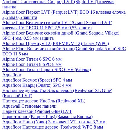
Norland Таинственная Сигрид LVT (Sigrid LVT) клеевая
плитка
Alpine floor Паркет LVT (Parquet LVT) ECO 16 клеевая ёлочка
2,5 мм 0,5 защита
Alpine floor Величие секвойи LVT (Grand Sequoia LVT)
клеевая LVT ECO 11 SPC 2,5 мм 0,55 защита
Alpine floor Величие секвойи дикой (Grand Sequoia Village)
SPC 4 мм, 0,55 мм защита
Alpine floor Премиум 12 (PREMIUM 12) 12 мм (WPC)
Alpine Floor Величие секвойи 5 mm (Grand Sequoia 5 mm) SPC
ECO 11 5 мм
Alpine floor Титан 6 SPC 6 мм
Alpine floor Титан 8 SPC 8 мм
Alpine floor Титан Паркет SPC 6 мм (ёлочка)
Aquafloor
Aquafloor Космос (Space) SPC 4 мм
Aquafloor Кварц (Quartz) SPC 4 мм
Настоящее дерево ИксЭль клеевой (Realwood XL Glue)
(Клеевой LVT)
Настоящее дерево ИксЭль (Realwood XL)
Aquawall Стеновые панели
Паркет клеевой (Parquet Glue) LVT
Паркет плюс (Parquet Plus) (Замковая Елочка)
Aquafloor Нано (Nano) Замковая LVT плитка 3,2 мм
Aquafloor Настоящее дерево (Realwood) WPC 8 мм