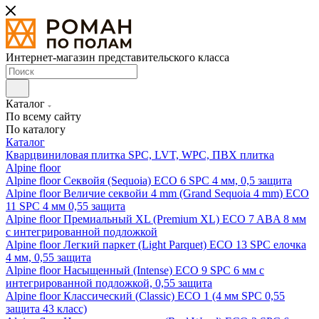
Интернет-магазин представительского класса
Каталог
По всему сайту
По каталогу
Каталог
Кварцвиниловая плитка SPC, LVT, WPC, ПВХ плитка
Alpine floor
Alpine floor Секвойя (Sequoia) ECO 6 SPC 4 мм, 0,5 защита
Alpine floor Величие секвойи 4 mm (Grand Sequoia 4 mm) ECO
11 SPC 4 мм 0,55 защита
Alpine floor Премиальный XL (Premium XL) ECO 7 ABA 8 мм
с интегрированной подложкой
Alpine floor Легкий паркет (Light Parquet) ECO 13 SPC елочка
4 мм, 0,55 защита
Alpine floor Насыщенный (Intense) ECO 9 SPC 6 мм с
интегрированной подложкой, 0,55 защита
Alpine floor Классический (Classic) ECO 1 (4 мм SPC 0,55
защита 43 класс)