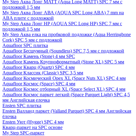
My Step Аква Лонг MATT (Aqua Long MATT) SPC 7 мм с
подложкой 1,5 мм
My Step Аква Лонг АВА (AQUA SPC Long ABA) 7 mm на
ABA плите с подложкой
My Step Аква Лонг НР (AQUA SPC Long HP) SPC 7 мм с
подложкой 1,5 мм
My Step Аква елка на пробковой подложке (Aqua Herringbone
Cork) SPC 5 мм с подложкой
Aquafloor SPC плитка
Aquafloor Бесшумный (Soundless) SPC 7,5 мм с подложкой
Aquafloor Камень (Stone) 4 мм SPC
Aquafloor Камень Крупноформатный (Stone XL) SPC 5 мм
Aquafloor Кварц (Quartz) SPC 4 мм
Aquafloor Классик (Classic) SPC 3,5 мм
Aquafloor Космический Орех XL (Space Nuts XL) SPC 4 мм
Aquafloor Космос (Space) SPC 4 мм
Aquafloor Космос отборный XL (Space Select XL) SPC 4 мм
Aquafloor Космос паркет легкий (Space Parquet Light) SPC 4,5
мм Английская елочка
Ensten SPC плитка
Ensten Валланд паркет (Valland Parquet) SPC 4 мм Английская
ёлочка
Ensten Уют (Hygge) SPC 4 мм
Кварц-паркет на SPC основе
My Step SPC-паркет