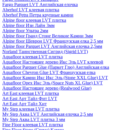
Fargo Parquet LVT Английская елочка
Aberhof LVT клеевая плитка
Aberhof Petra Петра крупные камни
Alpine floor клеевая LVT плитка
Alpine floor Изи Лайн 3мм
Alpine floor Ультра 2мм
Alpine floor Гранд Стоне Великие Камни 3мм
Alpine floor Шеврон LVT Французская елка 2,5 мм
Alpine floor Parquet LVT Английская елочка 2,5мм
Norland Таинственная Сигрид (Sigrid LVT)
Aquafloor клеевая LVT плитка
Aquafloor Настоящее дерево Икс Эль LVT клеевой
Aquafloor Parquer Glue (Паркет Глю) Английская елка
Aquafloor Chevron Glue LVT Французская елка
Aquafloor Камни Икс Икс Эль (Stone XXL Glue) LVT
Aquafloor Орех Икс Эль (Space Nuts XL Glue) LVT
Aquafloor Настоящее дерево (Realwood Glue)
Art East клеевая LVT плитка
Art East Арт Тайл Фит LVT
Art East Арт Тайл Хит
My Step клеевая LVT плитка
My Step Аква LVT Английская елочка 2,5 мм
My Step Аква LVT плитка 3 мм
Fine Floor клеевая LVT плитка
Fine Floor Stone (Стоун) Камни