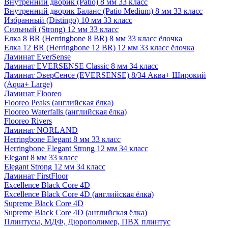
Внутренний дворик (Patio) 8 мм 33 класс
Внутренний дворик Баланс (Patio Medium) 8 мм 33 класс
Избранный (Distingo) 10 мм 33 класс
Сильный (Strong) 12 мм 33 класс
Елка 8 BR (Herringbone 8 BR) 8 мм 33 класс ёлочка
Елка 12 BR (Herringbone 12 BR) 12 мм 33 класс ёлочка
Ламинат EverSense
Ламинат EVERSENSE Classic 8 мм 34 класс
Ламинат ЭверСенсе (EVERSENSE) 8/34 Аква+ Широкий
(Aqua+ Large)
Ламинат Flooreo
Flooreo Peaks (английская ёлка)
Flooreo Waterfalls (английская ёлка)
Flooreo Rivers
Ламинат NORLAND
Herringbone Elegant 8 мм 33 класс
Herringbone Elegant Strong 12 мм 34 класс
Elegant 8 мм 33 класс
Elegant Strong 12 мм 34 класс
Ламинат FirstFloor
Excellence Black Core 4D
Excellence Black Core 4D (английская ёлка)
Supreme Black Core 4D
Supreme Black Core 4D (английская ёлка)
Плинтусы, МДФ, Дюрополимер, ПВХ плинтус