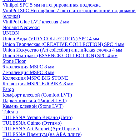
Vinilpol SPC 5 мм интегрированная подложка
VinilPol SPC Herringbone 7 mm с интегрированной подложкой
(елочка)
VinilPol Glue LVT клеевая 2 мм
Norland Neowood
UNION
Union Вида (VIDA COLLECTION) SPC 4 мм
Union Творческая (CREATIVE COLLECTION) SPC 4 мм
Union Искусство (Art collection) английская елочка 4 мм
Union Экстракт (ESSENCE COLLECTION) SPC 4 мм
Stone Floor
6 коллекция MSPC 8 мм
7 коллекция MSPC 8 мм
Коллекция MSPC BIG STONE
Коллекция MSPC ЕЛОЧКА 8 мм
Fargo
Комфорт клеевой (Comfort LVT)
Паркет клеевой (Parquet LVT)
Камень клеевой (Stone LVT)
Tulesna
TULESNA Verano Верано (Лето)
TULESNA Ottimo (Оттимо)
TULESNA Art Parquet (Арт Паркет)
TULESNA Премиум (на АБА плите)
Ламинат