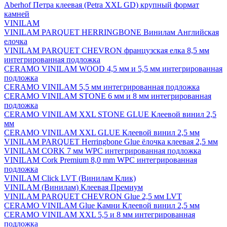
Aberhof Петра клеевая (Petra XXL GD) крупный формат
камней
VINILAM
VINILAM PARQUET HERRINGBONE Винилам Английская
елочка
VINILAM PARQUET CHEVRON французская елка 8,5 мм
интегрированная подложка
CERAMO VINILAM WOOD 4,5 мм и 5,5 мм интегрированная
подложка
CERAMO VINILAM 5,5 мм интегрированная подложка
CERAMO VINILAM STONE 6 мм и 8 мм интегрированная
подложка
CERAMO VINILAM XXL STONE GLUE Клеевой винил 2,5
мм
CERAMO VINILAM XXL GLUE Клеевой винил 2,5 мм
VINILAM PARQUET Herringbone Glue ёлочка клеевая 2,5 мм
VINILAM CORK 7 мм WPC интегрированная подложка
VINILAM Cork Premium 8,0 mm WPC интегрированная
подложка
VINILAM Click LVT (Винилам Клик)
VINILAM (Винилам) Клеевая Премиум
VINILAM PARQUET CHEVRON Glue 2,5 мм LVT
CERAMO VINILAM Glue Камни Клеевой винил 2,5 мм
CERAMO VINILAM XXL 5,5 и 8 мм интегрированная
подложка