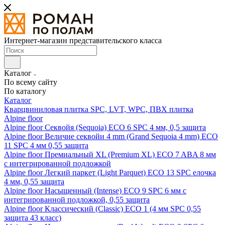
Интернет-магазин представительского класса
Каталог
По всему сайту
По каталогу
Каталог
Кварцвиниловая плитка SPC, LVT, WPC, ПВХ плитка
Alpine floor
Alpine floor Секвойя (Sequoia) ECO 6 SPC 4 мм, 0,5 защита
Alpine floor Величие секвойи 4 mm (Grand Sequoia 4 mm) ECO
11 SPC 4 мм 0,55 защита
Alpine floor Премиальный XL (Premium XL) ECO 7 ABA 8 мм
с интегрированной подложкой
Alpine floor Легкий паркет (Light Parquet) ECO 13 SPC елочка
4 мм, 0,55 защита
Alpine floor Насыщенный (Intense) ECO 9 SPC 6 мм с
интегрированной подложкой, 0,55 защита
Alpine floor Классический (Classic) ECO 1 (4 мм SPC 0,55
защита 43 класс)