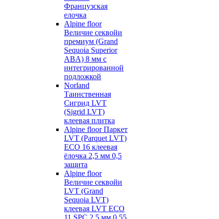
Французская
елочка
Alpine floor
Величие секвойи
премиум (Grand
Sequoia Superior
ABA) 8 мм с
интегрированной
подложкой
Norland
Таинственная
Сигрид LVT
(Sigrid LVT)
клеевая плитка
Alpine floor Паркет
LVT (Parquet LVT)
ECO 16 клеевая
ёлочка 2,5 мм 0,5
защита
Alpine floor
Величие секвойи
LVT (Grand
Sequoia LVT)
клеевая LVT ECO
11 SPC 2,5 мм 0,55