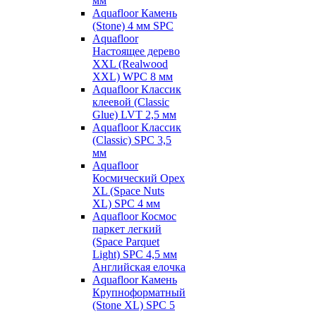
мм
Aquafloor Камень
(Stone) 4 мм SPC
Aquafloor
Настоящее дерево
XXL (Realwood
XXL) WPC 8 мм
Aquafloor Классик
клеевой (Classic
Glue) LVT 2,5 мм
Aquafloor Классик
(Classic) SPC 3,5
мм
Aquafloor
Космический Орех
XL (Space Nuts
XL) SPC 4 мм
Aquafloor Космос
паркет легкий
(Space Parquet
Light) SPC 4,5 мм
Английская елочка
Aquafloor Камень
Крупноформатный
(Stone XL) SPC 5