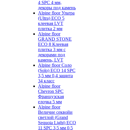
4 SPC 4 мм,
декоры под камень
Alpine floor Ультра
(Ultra) ECO 5
клеевая LVT
плитка 2 мм
Alpine floor
GRAND STONE
ECO 8 Клеевая
плитка 3 мм с
декорами под
камень, LVT
Alpine floor Соло
(Solo) ECO 14 SPC
3,5 мм 0,4 защита
34 класс
Alpine floor
Chevron SPC
Французская
елочка 5 мм
Alpine floor
Величие секвойи
светлой (Grand
Sequoia Light) ECO
11 SPC 3,5 мм 0,5