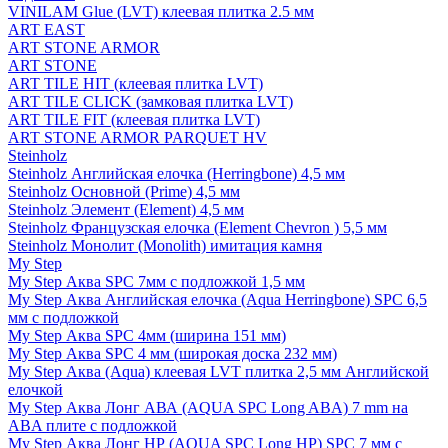
VINILAM Glue (LVT) клеевая плитка 2.5 мм
ART EAST
ART STONE ARMOR
ART STONE
ART TILE HIT (клеевая плитка LVT)
ART TILE CLICK (замковая плитка LVT)
ART TILE FIT (клеевая плитка LVT)
ART STONE ARMOR PARQUET HV
Steinholz
Steinholz Английская елочка (Herringbone) 4,5 мм
Steinholz Основной (Prime) 4,5 мм
Steinholz Элемент (Element) 4,5 мм
Steinholz Французская елочка (Element Chevron ) 5,5 мм
Steinholz Монолит (Monolith) имитация камня
My Step
My Step Аква SPC 7мм c подложкой 1,5 мм
My Step Аква Английская елочка (Aqua Herringbone) SPC 6,5
мм с подложкой
My Step Аква SPC 4мм (ширина 151 мм)
My Step Аква SPC 4 мм (широкая доска 232 мм)
My Step Аква (Aqua) клеевая LVT плитка 2,5 мм Английской
елочкой
My Step Аква Лонг АВА (AQUA SPC Long ABA) 7 mm на
ABA плите с подложкой
My Step Аква Лонг НР (AQUA SPC Long HP) SPC 7 мм с