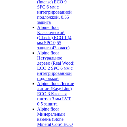
(Intense) ECO 9
SPC 6 мм с
интегрированной
подложкой, 0,55
защита
Alpine floor
Классический
(Classic) ECO 1 (4
мм SPC 0,55
защита 43 класс)
Alpine floor
Натуральное
дерево (Real Wood)
ECO 2 SPC 6 мм с
интегрированной
подложкой
Alpine floor Легкие
линии (Easy Line)
ECO 3 Клеевая
плитка 3 мм LVT
0,5 защита
Alpine floor
Минеральный
камень (Stone
Mineral Core) ECO