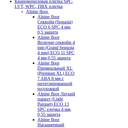
Кварцвиниловая плитка SPC,
LVT, WPC, ПВХ плитка
Alpine floor
Alpine floor
Секвойя (Sequoia)
ECO 6 SPC 4 мм,
0,5 защита
Alpine floor
Величие секвойи 4
mm (Grand Sequoia
4 mm) ECO 11 SPC
4 мм 0,55 защита
Alpine floor
Премиальный XL
(Premium XL) ECO
7 ABA 8 мм с
интегрированной
подложкой
Alpine floor Легкий
паркет (Light
Parquet) ECO 13
SPC елочка 4 мм,
0,55 защита
Alpine floor
Насыщенный