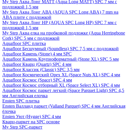
My Step Аква Лонг MATT (Aqua Long MATT) SPC 7 мм с
подложкой 1,5 мм
My Step Аква Лонг АВА (AQUA SPC Long ABA) 7 mm на
ABA плите с подложкой
My Step Аква Лонг НР (AQUA SPC Long HP) SPC 7 мм с
подложкой 1,5 мм
My Step Аква елка на пробковой подложке (Aqua Herringbone
Cork) SPC 5 мм с подложкой
Aquafloor SPC плитка
Aquafloor Бесшумный (Soundless) SPC 7,5 мм с подложкой
Aquafloor Камень (Stone) 4 мм SPC
Aquafloor Камень Крупноформатный (Stone XL) SPC 5 мм
Aquafloor Кварц (Quartz) SPC 4 мм
Aquafloor Классик (Classic) SPC 3,5 мм
Aquafloor Космический Орех XL (Space Nuts XL) SPC 4 мм
Aquafloor Космос (Space) SPC 4 мм
Aquafloor Космос отборный XL (Space Select XL) SPC 4 мм
Aquafloor Космос паркет легкий (Space Parquet Light) SPC 4,5
мм Английская елочка
Ensten SPC плитка
Ensten Валланд паркет (Valland Parquet) SPC 4 мм Английская
ёлочка
Ensten Уют (Hygge) SPC 4 мм
Кварц-паркет на SPC основе
My Step SPC-паркет