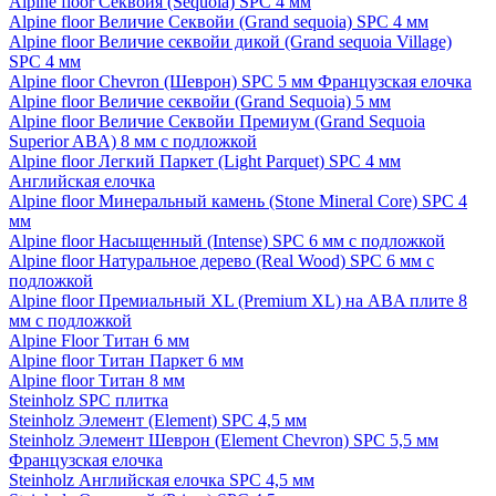
Alpine floor Секвойя (Sequoia) SPC 4 мм
Alpine floor Величие Секвойи (Grand sequoia) SPC 4 мм
Alpine floor Величие секвойи дикой (Grand sequoia Village)
SPC 4 мм
Alpine floor Chevron (Шеврон) SPC 5 мм Французская елочка
Alpine floor Величие секвойи (Grand Sequoia) 5 мм
Alpine floor Величие Секвойи Премиум (Grand Sequoia
Superior ABA) 8 мм с подложкой
Alpine floor Легкий Паркет (Light Parquet) SPC 4 мм
Английская елочка
Alpine floor Минеральный камень (Stone Mineral Core) SPC 4
мм
Alpine floor Насыщенный (Intense) SPC 6 мм с подложкой
Alpine floor Натуральное дерево (Real Wood) SPC 6 мм с
подложкой
Alpine floor Премиальный XL (Premium XL) на ABA плите 8
мм с подложкой
Alpine Floor Титан 6 мм
Alpine floor Титан Паркет 6 мм
Alpine floor Титан 8 мм
Steinholz SPC плитка
Steinholz Элемент (Element) SPC 4,5 мм
Steinholz Элемент Шеврон (Element Chevron) SPC 5,5 мм
Французская елочка
Steinholz Английская елочка SPC 4,5 мм