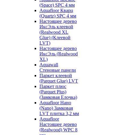
(Space) SPC 4 мм
Aquafloor Кварц
(Quartz) SPC 4 мм
Настоящее дерево
ИксЭль клеевой
(Realwood XL
Glue) (Клеевой
LVT)
Настоящее дерево
ИксЭль (Realwood
XL)
Aquawall
Стеновые панели
Паркет клеевой
(Parquet Glue) LVT
Паркет плюс
(Parquet Plus)
(Замковая Елочка)
Aquafloor Нано
(Nano) Замковая
LVT плитка 3,2 мм
Aquafloor
Настоящее дерево
(Realwood) WPC 8