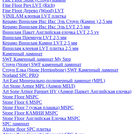
Fine Floor Рич LVT (Rich)
Fine Floor Дерево (Wood) LVT
VINILAM клеевая LVT плитка
Керамо Винилам Икс Икс Эль Стоун (Камни ) 2,5 мм
Керамо Винилам Икс Икс Эль LVT 2,5 мм
Винилам Пакет Английская елочка LVT 2,5 vv
Винилам Премиум LVT 2,5 мм
Керамо Винилам Камни LVT 2,5 мм
Винилам клеевая LVT плитка 2,5 мм
Каменный ламинат
SWF Каменный ламинат My Step
Стоун (Stone) SWF каменный ламинат
Стоун Елка (Stone Herringbone) SWF Каменный ламинат
Norland SPC PRO
Art East Минерально-полимерный ламинат (MPL)
Art Stone Armor MPL (Армор МПЛ)
Art Sone Armor Parquet HV (Армор Паркет Английская елочка)
Stone Floor MSPC
Stone Floor 6 MSPC
Stone Floor 7 (узкая плашка) MSPC
Stone Floor КАМНИ MSPC
Stone Floor Английская Елочка MSPC
SPC ламинат
Alpine floor SPC плитка