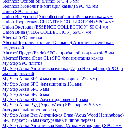
Steinholz Основной (Prime) SPC 4,5 мм
Steinholz Монолит (имитация камня) SPC 4,5 мм
Union SPC плитка
Union Искусство (Art collection) английская елочка 4 мм
Union Творческая (CREATIVE COLLECTION) SPC 4 мм
Union Экстракт (ESSENCE COLLECTION) SPC 4 мм
Union Вида (VIDA COLLECTION) SPC 4 мм
Aberhof SPC плитка
Aberhof Бриллиантовый (Diamante) Английская елочка с
подложкой
Aberhof Прадо (Prado) SPC с пробковой подложкой 5 мм
Aberhof Петра (Petra CL) SPC 4мм имитация камня
My Step SPC плитка
My Step Аква Английская елочка (Aqua Herringbone) SPC 6,5
мм с подложкой
My Step Аква SPC 4 мм (широкая доска 232 мм)
My Step Аква SPC 4мм (ширина 151 мм)
My Step Аква SPC 5 мм
My Step Аква SPC 6 мм
My Step Аква SPC 7мм c подложкой 1,5 мм
My Step Аква Вуд (Aqua Wood) SPC паркет 5,5 мм
(натуральный шпон дерева)
My Step Аква Вуд Английская Елка (Aqua Wood Herringbone)
SPC паркет 5,5 мм (натуральный шпон дерева)
My Step Аква Английская Елка (Aqua Herringbone) SPC 5мм