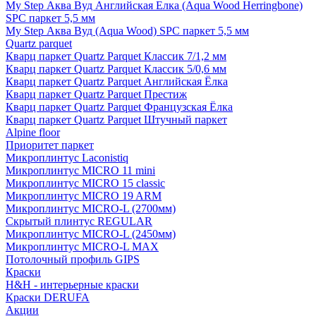
My Step Аква Вуд Английская Елка (Aqua Wood Herringbone)
SPC паркет 5,5 мм
My Step Аква Вуд (Aqua Wood) SPC паркет 5,5 мм
Quartz parquet
Кварц паркет Quartz Parquet Классик 7/1,2 мм
Кварц паркет Quartz Parquet Классик 5/0,6 мм
Кварц паркет Quartz Parquet Английская Ёлка
Кварц паркет Quartz Parquet Престиж
Кварц паркет Quartz Parquet Французская Ёлка
Кварц паркет Quartz Parquet Штучный паркет
Alpine floor
Приоритет паркет
Микроплинтус Laconistiq
Микроплинтус MICRO 11 mini
Микроплинтус MICRO 15 classic
Микроплинтус MICRO 19 ARM
Микроплинтус MICRO-L (2700мм)
Скрытый плинтус REGULAR
Микроплинтус MICRO-L (2450мм)
Микроплинтус MICRO-L MAX
Потолочный профиль GIPS
Краски
H&H - интерьерные краски
Краски DERUFA
Акции