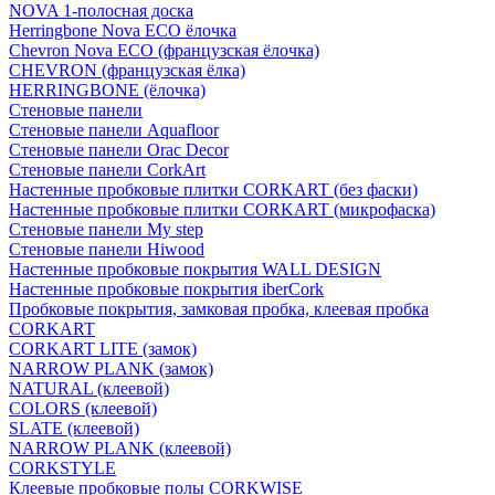
NOVA 1-полосная доска
Herringbone Nova ECO ёлочка
Chevron Nova ECO (французская ёлочка)
CHEVRON (французская ёлка)
HERRINGBONE (ёлочка)
Стеновые панели
Стеновые панели Aquafloor
Стеновые панели Orac Decor
Стеновые панели CorkArt
Настенные пробковые плитки CORKART (без фаски)
Настенные пробковые плитки CORKART (микрофаска)
Стеновые панели My step
Стеновые панели Hiwood
Настенные пробковые покрытия WALL DESIGN
Настенные пробковые покрытия iberCork
Пробковые покрытия, замковая пробка, клеевая пробка
CORKART
CORKART LITE (замок)
NARROW PLANK (замок)
NATURAL (клеевой)
COLORS (клеевой)
SLATE (клеевой)
NARROW PLANK (клеевой)
CORKSTYLE
Клеевые пробковые полы CORKWISE