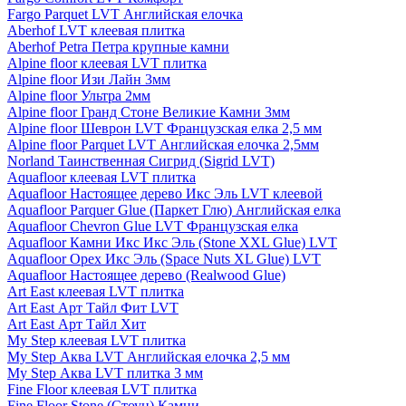
Fargo Parquet LVT Английская елочка
Aberhof LVT клеевая плитка
Aberhof Petra Петра крупные камни
Alpine floor клеевая LVT плитка
Alpine floor Изи Лайн 3мм
Alpine floor Ультра 2мм
Alpine floor Гранд Стоне Великие Камни 3мм
Alpine floor Шеврон LVT Французская елка 2,5 мм
Alpine floor Parquet LVT Английская елочка 2,5мм
Norland Таинственная Сигрид (Sigrid LVT)
Aquafloor клеевая LVT плитка
Aquafloor Настоящее дерево Икс Эль LVT клеевой
Aquafloor Parquer Glue (Паркет Глю) Английская елка
Aquafloor Chevron Glue LVT Французская елка
Aquafloor Камни Икс Икс Эль (Stone XXL Glue) LVT
Aquafloor Орех Икс Эль (Space Nuts XL Glue) LVT
Aquafloor Настоящее дерево (Realwood Glue)
Art East клеевая LVT плитка
Art East Арт Тайл Фит LVT
Art East Арт Тайл Хит
My Step клеевая LVT плитка
My Step Аква LVT Английская елочка 2,5 мм
My Step Аква LVT плитка 3 мм
Fine Floor клеевая LVT плитка
Fine Floor Stone (Стоун) Камни