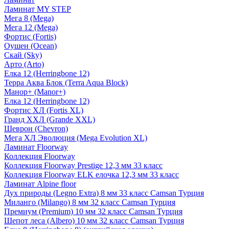
Ламинат MY STEP
Мега 8 (Mega)
Мега 12 (Mega)
Фортис (Fortis)
Оушен (Ocean)
Скай (Sky)
Арто (Arto)
Елка 12 (Herringbone 12)
Терра Аква Блок (Terra Aqua Block)
Манор+ (Manor+)
Елка 12 (Herringbone 12)
Фортис ХЛ (Fortis XL)
Гранд ХХЛ (Grande XXL)
Шеврон (Chevron)
Мега ХЛ Эволюция (Mega Evolution XL)
Ламинат Floorway
Коллекция Floorway
Коллекция Floorway Prestige 12,3 мм 33 класс
Коллекция Floorway ELK елочка 12,3 мм 33 класс
Ламинат Alpine floor
Дух природы (Legno Extra) 8 мм 33 класс Camsan Турция
Миланго (Milango) 8 мм 32 класс Camsan Турция
Премиум (Premium) 10 мм 32 класс Camsan Турция
Шепот леса (Albero) 10 мм 32 класс Camsan Турция