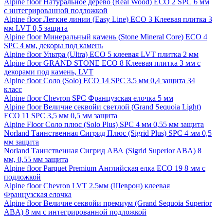
Alpine floor Натуральное дерево (Real Wood) ECO 2 SPC 6 мм
с интегрированной подложкой
Alpine floor Легкие линии (Easy Line) ECO 3 Клеевая плитка 3
мм LVT 0,5 защита
Alpine floor Минеральный камень (Stone Mineral Core) ECO 4
SPC 4 мм, декоры под камень
Alpine floor Ультра (Ultra) ECO 5 клеевая LVT плитка 2 мм
Alpine floor GRAND STONE ECO 8 Клеевая плитка 3 мм с
декорами под камень, LVT
Alpine floor Соло (Solo) ECO 14 SPC 3,5 мм 0,4 защита 34
класс
Alpine floor Chevron SPC Французская елочка 5 мм
Alpine floor Величие секвойи светлой (Grand Sequoia Light)
ECO 11 SPC 3,5 мм 0,5 мм защита
Alpine Floor Соло плюс (Solo Plus) SPC 4 мм 0,55 мм защита
Norland Таинственная Сигрид Плюс (Sigrid Plus) SPC 4 мм 0,5
мм защита
Norland Таинственная Сигрид АВА (Sigrid Superior ABA) 8
мм, 0,55 мм защита
Alpine floor Parquet Premium Английская елка ECO 19 8 мм с
подложкой
Alpine floor Chevron LVT 2.5мм (Шеврон) клеевая
Французская елочка
Alpine floor Величие секвойи премиум (Grand Sequoia Superior
ABA) 8 мм с интегрированной подложкой