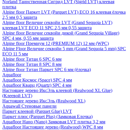
Norland Таинственная Сигрид LVT (Sigrid LVT) клеевая
плитка
Alpine floor Паркет LVT (Parquet LVT) ECO 16 клеевая ёлочка
2,5 мм 0,5 защита
Alpine floor Величие секвойи LVT (Grand Sequoia LVT)
клеевая LVT ECO 11 SPC 2,5 мм 0,55 защита
Alpine floor Величие секвойи дикой (Grand Sequoia Village)
SPC 4 мм, 0,55 мм защита
Alpine floor Премиум 12 (PREMIUM 12) 12 мм (WPC)
Alpine Floor Величие секвойи 5 mm (Grand Sequoia 5 mm) SPC
ECO 11 5 мм
Alpine floor Титан 6 SPC 6 мм
Alpine floor Титан 8 SPC 8 мм
Alpine floor Титан Паркет SPC 6 мм (ёлочка)
Aquafloor
Aquafloor Космос (Space) SPC 4 мм
Aquafloor Кварц (Quartz) SPC 4 мм
Настоящее дерево ИксЭль клеевой (Realwood XL Glue)
(Клеевой LVT)
Настоящее дерево ИксЭль (Realwood XL)
Aquawall Стеновые панели
Паркет клеевой (Parquet Glue) LVT
Паркет плюс (Parquet Plus) (Замковая Елочка)
Aquafloor Нано (Nano) Замковая LVT плитка 3,2 мм
Aquafloor Настоящее дерево (Realwood) WPC 8 мм