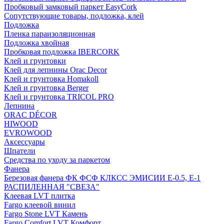
Пробковый замковый паркет EasyCork
Сопутствующие товары, подложка, клей
Подложка
Пленка параизоляционная
Подложка хвойная
Пробковая подложка IBERCORK
Клей и грунтовки
Клей для лепнины Orac Decor
Клей и грунтовка Homakoll
Клей и грунтовка Berger
Клей и грунтовка TRICOL PRO
Лепнина
ORAC DÉCOR
HIWOOD
EVROWOOD
Аксессуары
Шпатели
Средства по уходу за паркетом
Фанера
Березовая фанера ФК ФСФ КЛКСС ЭМИСИИ Е-0.5, Е-1
РАСПИЛЕННАЯ "СВЕЗА"
Клеевая LVT плитка
Fargo клеевой винил
Fargo Stone LVT Камень
Fargo Comfort LVT Комфорт