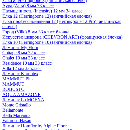
Елка 8 (Herringbone 8) (английская елочка)
Аура (Aura) 8 мм 33 класс
Насыщенность (Intensity) 12 мм 34 класс
Елка 12 (Herringbone 12) (английская елочка)
Елка профессиональная 12 (Herringbone 12 Pro) (английская
елочка)
Город (Ville) 8 мм 33 класс ёлочка
Искусство шеврона (CHEVRON ART) (французская ёлочка)
Елка 10 (Herringbone 10) (английская елочка)
Ламинат My Floor
Cottage 8 мм 32 класс
Chalet 10 мм 33 класс
Residence 10 мм 33 класс
Villa 12 мм 33 класс
Ламинат Kronotex
MAMMUT Plus
MAMMUT
ROBUSTO
AQUA AMAZONE
Ламинат La MOENA
Monte Cristallo
Bellamonte
Bella Marianna
Valoroso Hasan
Ламинат Homflor by Alpine Floor