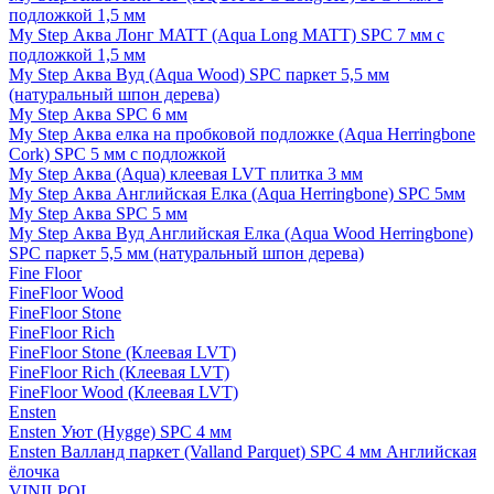
подложкой 1,5 мм
My Step Аква Лонг MATT (Aqua Long MATT) SPC 7 мм с
подложкой 1,5 мм
My Step Аква Вуд (Aqua Wood) SPC паркет 5,5 мм
(натуральный шпон дерева)
My Step Аква SPC 6 мм
My Step Аква елка на пробковой подложке (Aqua Herringbone
Cork) SPC 5 мм с подложкой
My Step Аква (Aqua) клеевая LVT плитка 3 мм
My Step Аква Английская Елка (Aqua Herringbone) SPC 5мм
My Step Аква SPC 5 мм
My Step Аква Вуд Английская Елка (Aqua Wood Herringbone)
SPC паркет 5,5 мм (натуральный шпон дерева)
Fine Floor
FineFloor Wood
FineFloor Stone
FineFloor Rich
FineFloor Stone (Клеевая LVT)
FineFloor Rich (Клеевая LVT)
FineFloor Wood (Клеевая LVT)
Ensten
Ensten Уют (Hygge) SPC 4 мм
Ensten Валланд паркет (Valland Parquet) SPC 4 мм Английская
ёлочка
VINILPOL