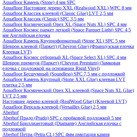
Aquafloor Камень (Stone) 4 мм SPC
Aquafloor Настоящее дерево XXL (Realwood XXL) WPC 8 мм
Aquafloor Классик клеевой (Classic Glue) LVT 2,5 мм
Aquafloor Классик (Classic) SPC 3,5 мм
Aquafloor Космический Орех XL (Space Nuts XL) SPC 4 мм
Aquafloor Космос паркет легкий (Space Parquet Light) SPC 4,5
мм Английская елочка
Aquafloor Камень Крупноформатный (Stone XL) SPC 5 мм
Шеврон клеевой (Паркет) (Chevron Glue) (Французская елочка
Клеевая LVT)
Aquafloor Космос отборный XL (Space Select XL) SPC 4 мм
Шеврон премиум (Паркет) (Chevron Premium) (Замковая
елочка с подложкой на основании Rigid Vinyl)
Aquafloor Бесшумный (Soundless) SPC 7,5 мм с подложкой
Aquafloor Камень Крупный (Stone XXL Glue) клеевая LVT
плитка 2,5 мм
Aquafloor Космический Орех XL клеевой (Space Nuts XL Glue)
LVT 2,5 мм
Настоящее дерево клеевой (RealWood Glue) (Клеевой LVT)
Aquafloor Версаль клеевой (Versailles Glue) 2,5 мм
Aberhof
Aberhof Прадо (Prado) SPC с пробковой подложкой 5 мм
Aberhof Бриллиантовый (Diamante) Английская елочка с
подложкой
Aberhof Петра (Petra CL) SPC 4мм имитация камня