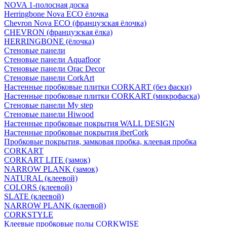
NOVA 1-полосная доска
Herringbone Nova ECO ёлочка
Chevron Nova ECO (французская ёлочка)
CHEVRON (французская ёлка)
HERRINGBONE (ёлочка)
Стеновые панели
Стеновые панели Aquafloor
Стеновые панели Orac Decor
Стеновые панели CorkArt
Настенные пробковые плитки CORKART (без фаски)
Настенные пробковые плитки CORKART (микрофаска)
Стеновые панели My step
Стеновые панели Hiwood
Настенные пробковые покрытия WALL DESIGN
Настенные пробковые покрытия iberCork
Пробковые покрытия, замковая пробка, клеевая пробка
CORKART
CORKART LITE (замок)
NARROW PLANK (замок)
NATURAL (клеевой)
COLORS (клеевой)
SLATE (клеевой)
NARROW PLANK (клеевой)
CORKSTYLE
Клеевые пробковые полы CORKWISE