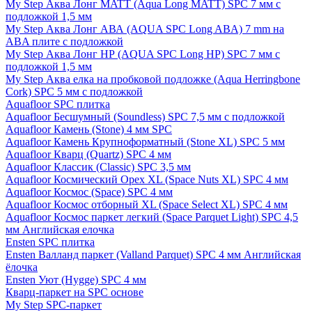
My Step Аква Лонг MATT (Aqua Long MATT) SPC 7 мм с
подложкой 1,5 мм
My Step Аква Лонг АВА (AQUA SPC Long ABA) 7 mm на
ABA плите с подложкой
My Step Аква Лонг НР (AQUA SPC Long HP) SPC 7 мм с
подложкой 1,5 мм
My Step Аква елка на пробковой подложке (Aqua Herringbone
Cork) SPC 5 мм с подложкой
Aquafloor SPC плитка
Aquafloor Бесшумный (Soundless) SPC 7,5 мм с подложкой
Aquafloor Камень (Stone) 4 мм SPC
Aquafloor Камень Крупноформатный (Stone XL) SPC 5 мм
Aquafloor Кварц (Quartz) SPC 4 мм
Aquafloor Классик (Classic) SPC 3,5 мм
Aquafloor Космический Орех XL (Space Nuts XL) SPC 4 мм
Aquafloor Космос (Space) SPC 4 мм
Aquafloor Космос отборный XL (Space Select XL) SPC 4 мм
Aquafloor Космос паркет легкий (Space Parquet Light) SPC 4,5
мм Английская елочка
Ensten SPC плитка
Ensten Валланд паркет (Valland Parquet) SPC 4 мм Английская
ёлочка
Ensten Уют (Hygge) SPC 4 мм
Кварц-паркет на SPC основе
My Step SPC-паркет