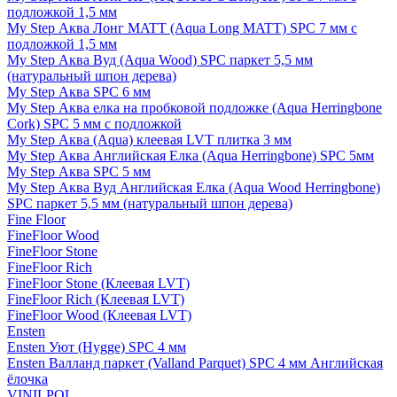
подложкой 1,5 мм
My Step Аква Лонг MATT (Aqua Long MATT) SPC 7 мм с
подложкой 1,5 мм
My Step Аква Вуд (Aqua Wood) SPC паркет 5,5 мм
(натуральный шпон дерева)
My Step Аква SPC 6 мм
My Step Аква елка на пробковой подложке (Aqua Herringbone
Cork) SPC 5 мм с подложкой
My Step Аква (Aqua) клеевая LVT плитка 3 мм
My Step Аква Английская Елка (Aqua Herringbone) SPC 5мм
My Step Аква SPC 5 мм
My Step Аква Вуд Английская Елка (Aqua Wood Herringbone)
SPC паркет 5,5 мм (натуральный шпон дерева)
Fine Floor
FineFloor Wood
FineFloor Stone
FineFloor Rich
FineFloor Stone (Клеевая LVT)
FineFloor Rich (Клеевая LVT)
FineFloor Wood (Клеевая LVT)
Ensten
Ensten Уют (Hygge) SPC 4 мм
Ensten Валланд паркет (Valland Parquet) SPC 4 мм Английская
ёлочка
VINILPOL