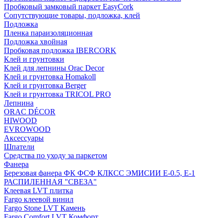
Пробковый замковый паркет EasyCork
Сопутствующие товары, подложка, клей
Подложка
Пленка параизоляционная
Подложка хвойная
Пробковая подложка IBERCORK
Клей и грунтовки
Клей для лепнины Orac Decor
Клей и грунтовка Homakoll
Клей и грунтовка Berger
Клей и грунтовка TRICOL PRO
Лепнина
ORAC DÉCOR
HIWOOD
EVROWOOD
Аксессуары
Шпатели
Средства по уходу за паркетом
Фанера
Березовая фанера ФК ФСФ КЛКСС ЭМИСИИ Е-0.5, Е-1
РАСПИЛЕННАЯ "СВЕЗА"
Клеевая LVT плитка
Fargo клеевой винил
Fargo Stone LVT Камень
Fargo Comfort LVT Комфорт