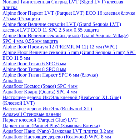
Norland Таинственная Сигрид LVT (Sigrid LVT) клеевая
плитка
Alpine floor Паркет LVT (Parquet LVT) ECO 16 клеевая ёлочка
2,5 мм 0,5 защита
Alpine floor Величие секвойи LVT (Grand Sequoia LVT)
клеевая LVT ECO 11 SPC 2,5 мм 0,55 защита
Alpine floor Величие секвойи дикой (Grand Sequoia Village)
SPC 4 мм, 0,55 мм защита
Alpine floor Премиум 12 (PREMIUM 12) 12 мм (WPC)
Alpine Floor Величие секвойи 5 mm (Grand Sequoia 5 mm) SPC
ECO 11 5 мм
Alpine floor Титан 6 SPC 6 мм
Alpine floor Титан 8 SPC 8 мм
Alpine floor Титан Паркет SPC 6 мм (ёлочка)
Aquafloor
Aquafloor Космос (Space) SPC 4 мм
Aquafloor Кварц (Quartz) SPC 4 мм
Настоящее дерево ИксЭль клеевой (Realwood XL Glue)
(Клеевой LVT)
Настоящее дерево ИксЭль (Realwood XL)
Aquawall Стеновые панели
Паркет клеевой (Parquet Glue) LVT
Паркет плюс (Parquet Plus) (Замковая Елочка)
Aquafloor Нано (Nano) Замковая LVT плитка 3,2 мм
Aquafloor Настоящее дерево (Realwood) WPC 8 мм