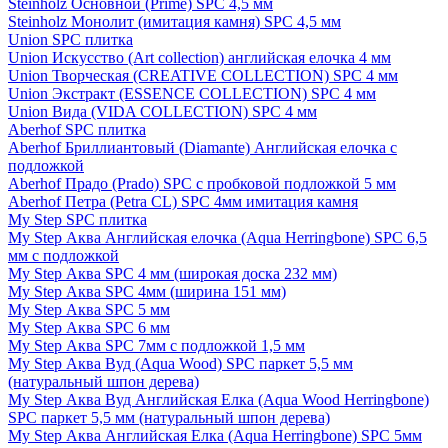
Steinholz Основной (Prime) SPC 4,5 мм
Steinholz Монолит (имитация камня) SPC 4,5 мм
Union SPC плитка
Union Искусство (Art collection) английская елочка 4 мм
Union Творческая (CREATIVE COLLECTION) SPC 4 мм
Union Экстракт (ESSENCE COLLECTION) SPC 4 мм
Union Вида (VIDA COLLECTION) SPC 4 мм
Aberhof SPC плитка
Aberhof Бриллиантовый (Diamante) Английская елочка с
подложкой
Aberhof Прадо (Prado) SPC с пробковой подложкой 5 мм
Aberhof Петра (Petra CL) SPC 4мм имитация камня
My Step SPC плитка
My Step Аква Английская елочка (Aqua Herringbone) SPC 6,5
мм с подложкой
My Step Аква SPC 4 мм (широкая доска 232 мм)
My Step Аква SPC 4мм (ширина 151 мм)
My Step Аква SPC 5 мм
My Step Аква SPC 6 мм
My Step Аква SPC 7мм c подложкой 1,5 мм
My Step Аква Вуд (Aqua Wood) SPC паркет 5,5 мм
(натуральный шпон дерева)
My Step Аква Вуд Английская Елка (Aqua Wood Herringbone)
SPC паркет 5,5 мм (натуральный шпон дерева)
My Step Аква Английская Елка (Aqua Herringbone) SPC 5мм