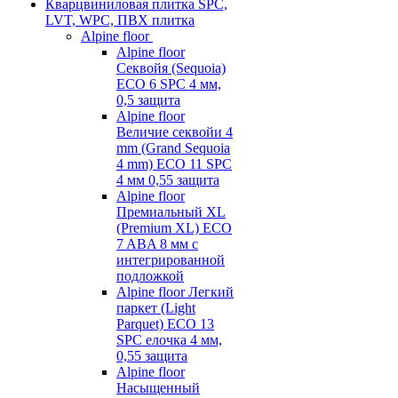
Кварцвиниловая плитка SPC,
LVT, WPC, ПВХ плитка
Alpine floor
Alpine floor
Секвойя (Sequoia)
ECO 6 SPC 4 мм,
0,5 защита
Alpine floor
Величие секвойи 4
mm (Grand Sequoia
4 mm) ECO 11 SPC
4 мм 0,55 защита
Alpine floor
Премиальный XL
(Premium XL) ECO
7 ABA 8 мм с
интегрированной
подложкой
Alpine floor Легкий
паркет (Light
Parquet) ECO 13
SPC елочка 4 мм,
0,55 защита
Alpine floor
Насыщенный