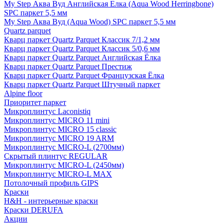
My Step Аква Вуд Английская Елка (Aqua Wood Herringbone)
SPC паркет 5,5 мм
My Step Аква Вуд (Aqua Wood) SPC паркет 5,5 мм
Quartz parquet
Кварц паркет Quartz Parquet Классик 7/1,2 мм
Кварц паркет Quartz Parquet Классик 5/0,6 мм
Кварц паркет Quartz Parquet Английская Ёлка
Кварц паркет Quartz Parquet Престиж
Кварц паркет Quartz Parquet Французская Ёлка
Кварц паркет Quartz Parquet Штучный паркет
Alpine floor
Приоритет паркет
Микроплинтус Laconistiq
Микроплинтус MICRO 11 mini
Микроплинтус MICRO 15 classic
Микроплинтус MICRO 19 ARM
Микроплинтус MICRO-L (2700мм)
Скрытый плинтус REGULAR
Микроплинтус MICRO-L (2450мм)
Микроплинтус MICRO-L MAX
Потолочный профиль GIPS
Краски
H&H - интерьерные краски
Краски DERUFA
Акции