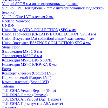
Vinilpol SPC 5 мм интегрированная подложка
VinilPol SPC Herringbone 7 mm с интегрированной подложкой
(елочка)
VinilPol Glue LVT клеевая 2 мм
Norland Neowood
UNION
Union Вида (VIDA COLLECTION) SPC 4 мм
Union Творческая (CREATIVE COLLECTION) SPC 4 мм
Union Искусство (Art collection) английская елочка 4 мм
Union Экстракт (ESSENCE COLLECTION) SPC 4 мм
Stone Floor
6 коллекция MSPC 8 мм
7 коллекция MSPC 8 мм
Коллекция MSPC BIG STONE
Коллекция MSPC ЕЛОЧКА 8 мм
Fargo
Комфорт клеевой (Comfort LVT)
Паркет клеевой (Parquet LVT)
Камень клеевой (Stone LVT)
Tulesna
TULESNA Verano Верано (Лето)
TULESNA Ottimo (Оттимо)
TULESNA Art Parquet (Арт Паркет)
TULESNA Премиум (на АБА плите)
Ламинат