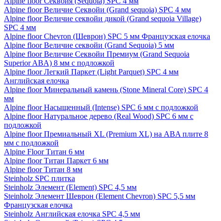
Alpine floor Секвойя (Sequoia) SPC 4 мм
Alpine floor Величие Секвойи (Grand sequoia) SPC 4 мм
Alpine floor Величие секвойи дикой (Grand sequoia Village)
SPC 4 мм
Alpine floor Chevron (Шеврон) SPC 5 мм Французская елочка
Alpine floor Величие секвойи (Grand Sequoia) 5 мм
Alpine floor Величие Секвойи Премиум (Grand Sequoia
Superior ABA) 8 мм с подложкой
Alpine floor Легкий Паркет (Light Parquet) SPC 4 мм
Английская елочка
Alpine floor Минеральный камень (Stone Mineral Core) SPC 4
мм
Alpine floor Насыщенный (Intense) SPC 6 мм с подложкой
Alpine floor Натуральное дерево (Real Wood) SPC 6 мм с
подложкой
Alpine floor Премиальный XL (Premium XL) на ABA плите 8
мм с подложкой
Alpine Floor Титан 6 мм
Alpine floor Титан Паркет 6 мм
Alpine floor Титан 8 мм
Steinholz SPC плитка
Steinholz Элемент (Element) SPC 4,5 мм
Steinholz Элемент Шеврон (Element Chevron) SPC 5,5 мм
Французская елочка
Steinholz Английская елочка SPC 4,5 мм