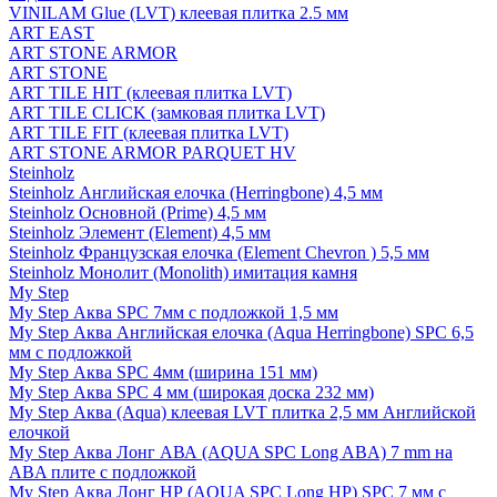
VINILAM Glue (LVT) клеевая плитка 2.5 мм
ART EAST
ART STONE ARMOR
ART STONE
ART TILE HIT (клеевая плитка LVT)
ART TILE CLICK (замковая плитка LVT)
ART TILE FIT (клеевая плитка LVT)
ART STONE ARMOR PARQUET HV
Steinholz
Steinholz Английская елочка (Herringbone) 4,5 мм
Steinholz Основной (Prime) 4,5 мм
Steinholz Элемент (Element) 4,5 мм
Steinholz Французская елочка (Element Chevron ) 5,5 мм
Steinholz Монолит (Monolith) имитация камня
My Step
My Step Аква SPC 7мм c подложкой 1,5 мм
My Step Аква Английская елочка (Aqua Herringbone) SPC 6,5
мм с подложкой
My Step Аква SPC 4мм (ширина 151 мм)
My Step Аква SPC 4 мм (широкая доска 232 мм)
My Step Аква (Aqua) клеевая LVT плитка 2,5 мм Английской
елочкой
My Step Аква Лонг АВА (AQUA SPC Long ABA) 7 mm на
ABA плите с подложкой
My Step Аква Лонг НР (AQUA SPC Long HP) SPC 7 мм с