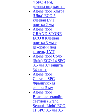
4 SPC 4 мм,
декоры под камень
Alpine floor Ультра
(Ultra) ECO 5
клеевая LVT
плитка 2 мм
Alpine floor
GRAND STONE
ECO 8 Клеевая
плитка 3 мм с
декорами под
камень, LVT
Alpine floor Соло
(Solo) ECO 14 SPC
3,5 мм 0,4 защита
34 класс
Alpine floor
Chevron SPC
Французская
елочка 5 мм
Alpine floor
Величие секвойи
светлой (Grand
Sequoia Light) ECO
11 SPC 3,5 мм 0,5