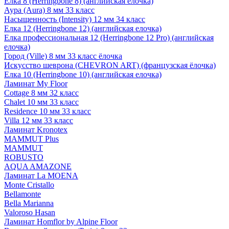
Елка 8 (Herringbone 8) (английская елочка)
Аура (Aura) 8 мм 33 класс
Насыщенность (Intensity) 12 мм 34 класс
Елка 12 (Herringbone 12) (английская елочка)
Елка профессиональная 12 (Herringbone 12 Pro) (английская
елочка)
Город (Ville) 8 мм 33 класс ёлочка
Искусство шеврона (CHEVRON ART) (французская ёлочка)
Елка 10 (Herringbone 10) (английская елочка)
Ламинат My Floor
Cottage 8 мм 32 класс
Chalet 10 мм 33 класс
Residence 10 мм 33 класс
Villa 12 мм 33 класс
Ламинат Kronotex
MAMMUT Plus
MAMMUT
ROBUSTO
AQUA AMAZONE
Ламинат La MOENA
Monte Cristallo
Bellamonte
Bella Marianna
Valoroso Hasan
Ламинат Homflor by Alpine Floor