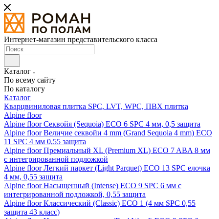
Интернет-магазин представительского класса
Каталог
По всему сайту
По каталогу
Каталог
Кварцвиниловая плитка SPC, LVT, WPC, ПВХ плитка
Alpine floor
Alpine floor Секвойя (Sequoia) ECO 6 SPC 4 мм, 0,5 защита
Alpine floor Величие секвойи 4 mm (Grand Sequoia 4 mm) ECO
11 SPC 4 мм 0,55 защита
Alpine floor Премиальный XL (Premium XL) ECO 7 ABA 8 мм
с интегрированной подложкой
Alpine floor Легкий паркет (Light Parquet) ECO 13 SPC елочка
4 мм, 0,55 защита
Alpine floor Насыщенный (Intense) ECO 9 SPC 6 мм с
интегрированной подложкой, 0,55 защита
Alpine floor Классический (Classic) ECO 1 (4 мм SPC 0,55
защита 43 класс)