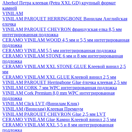
Aberhof Петра клеевая (Petra XXL GD) крупный формат
камней
VINILAM
VINILAM PARQUET HERRINGBONE Винилам Английская
елочка
VINILAM PARQUET CHEVRON французская елка 8,5 мм
интегрированная подложка
CERAMO VINILAM WOOD 4,5 мм и 5,5 мм интегрированная
подложка
CERAMO VINILAM 5,5 мм интегрированная подложка
CERAMO VINILAM STONE 6 мм и 8 мм интегрированная
подложка
CERAMO VINILAM XXL STONE GLUE Клеевой винил 2,5
мм
CERAMO VINILAM XXL GLUE Клеевой винил 2,5 мм
VINILAM PARQUET Herringbone Glue ёлочка клеевая 2,5 мм
VINILAM CORK 7 мм WPC интегрированная подложка
VINILAM Cork Premium 8,0 mm WPC интегрированная
подложка
VINILAM Click LVT (Винилам Клик)
VINILAM (Винилам) Клеевая Премиум
VINILAM PARQUET CHEVRON Glue 2,5 мм LVT
CERAMO VINILAM Glue Камни Клеевой винил 2,5 мм
CERAMO VINILAM XXL 5,5 и 8 мм интегрированная
подложка