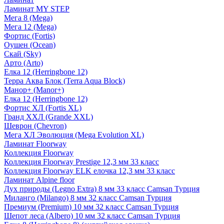
Ламинат MY STEP
Мега 8 (Mega)
Мега 12 (Mega)
Фортис (Fortis)
Оушен (Ocean)
Скай (Sky)
Арто (Arto)
Елка 12 (Herringbone 12)
Терра Аква Блок (Terra Aqua Block)
Манор+ (Manor+)
Елка 12 (Herringbone 12)
Фортис ХЛ (Fortis XL)
Гранд ХХЛ (Grande XXL)
Шеврон (Chevron)
Мега ХЛ Эволюция (Mega Evolution XL)
Ламинат Floorway
Коллекция Floorway
Коллекция Floorway Prestige 12,3 мм 33 класс
Коллекция Floorway ELK елочка 12,3 мм 33 класс
Ламинат Alpine floor
Дух природы (Legno Extra) 8 мм 33 класс Camsan Турция
Миланго (Milango) 8 мм 32 класс Camsan Турция
Премиум (Premium) 10 мм 32 класс Camsan Турция
Шепот леса (Albero) 10 мм 32 класс Camsan Турция