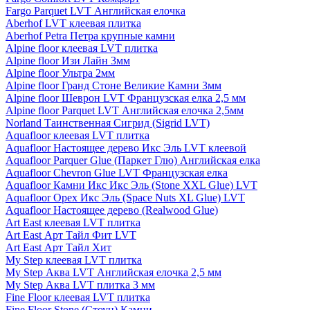
Fargo Parquet LVT Английская елочка
Aberhof LVT клеевая плитка
Aberhof Petra Петра крупные камни
Alpine floor клеевая LVT плитка
Alpine floor Изи Лайн 3мм
Alpine floor Ультра 2мм
Alpine floor Гранд Стоне Великие Камни 3мм
Alpine floor Шеврон LVT Французская елка 2,5 мм
Alpine floor Parquet LVT Английская елочка 2,5мм
Norland Таинственная Сигрид (Sigrid LVT)
Aquafloor клеевая LVT плитка
Aquafloor Настоящее дерево Икс Эль LVT клеевой
Aquafloor Parquer Glue (Паркет Глю) Английская елка
Aquafloor Chevron Glue LVT Французская елка
Aquafloor Камни Икс Икс Эль (Stone XXL Glue) LVT
Aquafloor Орех Икс Эль (Space Nuts XL Glue) LVT
Aquafloor Настоящее дерево (Realwood Glue)
Art East клеевая LVT плитка
Art East Арт Тайл Фит LVT
Art East Арт Тайл Хит
My Step клеевая LVT плитка
My Step Аква LVT Английская елочка 2,5 мм
My Step Аква LVT плитка 3 мм
Fine Floor клеевая LVT плитка
Fine Floor Stone (Стоун) Камни