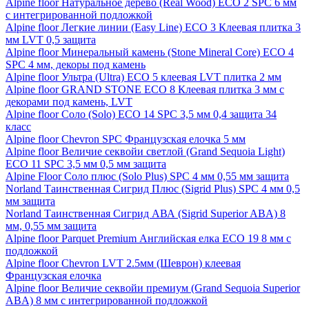
Alpine floor Натуральное дерево (Real Wood) ECO 2 SPC 6 мм
с интегрированной подложкой
Alpine floor Легкие линии (Easy Line) ECO 3 Клеевая плитка 3
мм LVT 0,5 защита
Alpine floor Минеральный камень (Stone Mineral Core) ECO 4
SPC 4 мм, декоры под камень
Alpine floor Ультра (Ultra) ECO 5 клеевая LVT плитка 2 мм
Alpine floor GRAND STONE ECO 8 Клеевая плитка 3 мм с
декорами под камень, LVT
Alpine floor Соло (Solo) ECO 14 SPC 3,5 мм 0,4 защита 34
класс
Alpine floor Chevron SPC Французская елочка 5 мм
Alpine floor Величие секвойи светлой (Grand Sequoia Light)
ECO 11 SPC 3,5 мм 0,5 мм защита
Alpine Floor Соло плюс (Solo Plus) SPC 4 мм 0,55 мм защита
Norland Таинственная Сигрид Плюс (Sigrid Plus) SPC 4 мм 0,5
мм защита
Norland Таинственная Сигрид АВА (Sigrid Superior ABA) 8
мм, 0,55 мм защита
Alpine floor Parquet Premium Английская елка ECO 19 8 мм с
подложкой
Alpine floor Chevron LVT 2.5мм (Шеврон) клеевая
Французская елочка
Alpine floor Величие секвойи премиум (Grand Sequoia Superior
ABA) 8 мм с интегрированной подложкой