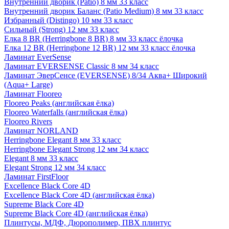
Внутренний дворик (Patio) 8 мм 33 класс
Внутренний дворик Баланс (Patio Medium) 8 мм 33 класс
Избранный (Distingo) 10 мм 33 класс
Сильный (Strong) 12 мм 33 класс
Елка 8 BR (Herringbone 8 BR) 8 мм 33 класс ёлочка
Елка 12 BR (Herringbone 12 BR) 12 мм 33 класс ёлочка
Ламинат EverSense
Ламинат EVERSENSE Classic 8 мм 34 класс
Ламинат ЭверСенсе (EVERSENSE) 8/34 Аква+ Широкий
(Aqua+ Large)
Ламинат Flooreo
Flooreo Peaks (английская ёлка)
Flooreo Waterfalls (английская ёлка)
Flooreo Rivers
Ламинат NORLAND
Herringbone Elegant 8 мм 33 класс
Herringbone Elegant Strong 12 мм 34 класс
Elegant 8 мм 33 класс
Elegant Strong 12 мм 34 класс
Ламинат FirstFloor
Excellence Black Core 4D
Excellence Black Core 4D (английская ёлка)
Supreme Black Core 4D
Supreme Black Core 4D (английская ёлка)
Плинтусы, МДФ, Дюрополимер, ПВХ плинтус