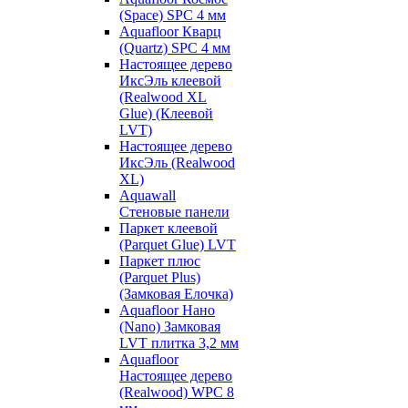
(Space) SPC 4 мм
Aquafloor Кварц
(Quartz) SPC 4 мм
Настоящее дерево
ИксЭль клеевой
(Realwood XL
Glue) (Клеевой
LVT)
Настоящее дерево
ИксЭль (Realwood
XL)
Aquawall
Стеновые панели
Паркет клеевой
(Parquet Glue) LVT
Паркет плюс
(Parquet Plus)
(Замковая Елочка)
Aquafloor Нано
(Nano) Замковая
LVT плитка 3,2 мм
Aquafloor
Настоящее дерево
(Realwood) WPC 8