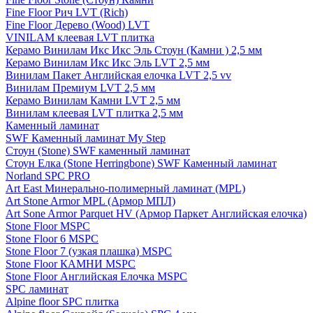
Fine Floor Рич LVT (Rich)
Fine Floor Дерево (Wood) LVT
VINILAM клеевая LVT плитка
Керамо Винилам Икс Икс Эль Стоун (Камни ) 2,5 мм
Керамо Винилам Икс Икс Эль LVT 2,5 мм
Винилам Пакет Английская елочка LVT 2,5 vv
Винилам Премиум LVT 2,5 мм
Керамо Винилам Камни LVT 2,5 мм
Винилам клеевая LVT плитка 2,5 мм
Каменный ламинат
SWF Каменный ламинат My Step
Стоун (Stone) SWF каменный ламинат
Стоун Елка (Stone Herringbone) SWF Каменный ламинат
Norland SPC PRO
Art East Минерально-полимерный ламинат (MPL)
Art Stone Armor MPL (Армор МПЛ)
Art Sone Armor Parquet HV (Армор Паркет Английская елочка)
Stone Floor MSPC
Stone Floor 6 MSPC
Stone Floor 7 (узкая плашка) MSPC
Stone Floor КАМНИ MSPC
Stone Floor Английская Елочка MSPC
SPC ламинат
Alpine floor SPC плитка