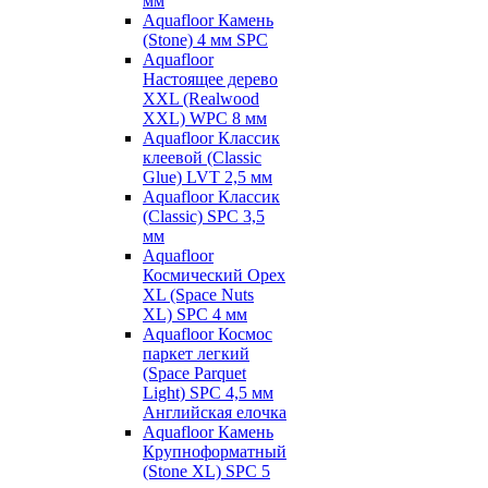
мм
Aquafloor Камень
(Stone) 4 мм SPC
Aquafloor
Настоящее дерево
XXL (Realwood
XXL) WPC 8 мм
Aquafloor Классик
клеевой (Classic
Glue) LVT 2,5 мм
Aquafloor Классик
(Classic) SPC 3,5
мм
Aquafloor
Космический Орех
XL (Space Nuts
XL) SPC 4 мм
Aquafloor Космос
паркет легкий
(Space Parquet
Light) SPC 4,5 мм
Английская елочка
Aquafloor Камень
Крупноформатный
(Stone XL) SPC 5