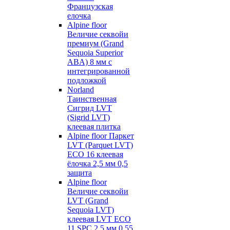
Французская
елочка
Alpine floor
Величие секвойи
премиум (Grand
Sequoia Superior
ABA) 8 мм с
интегрированной
подложкой
Norland
Таинственная
Сигрид LVT
(Sigrid LVT)
клеевая плитка
Alpine floor Паркет
LVT (Parquet LVT)
ECO 16 клеевая
ёлочка 2,5 мм 0,5
защита
Alpine floor
Величие секвойи
LVT (Grand
Sequoia LVT)
клеевая LVT ECO
11 SPC 2,5 мм 0,55