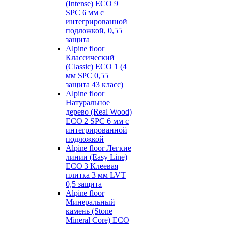
(Intense) ECO 9
SPC 6 мм с
интегрированной
подложкой, 0,55
защита
Alpine floor
Классический
(Classic) ECO 1 (4
мм SPC 0,55
защита 43 класс)
Alpine floor
Натуральное
дерево (Real Wood)
ECO 2 SPC 6 мм с
интегрированной
подложкой
Alpine floor Легкие
линии (Easy Line)
ECO 3 Клеевая
плитка 3 мм LVT
0,5 защита
Alpine floor
Минеральный
камень (Stone
Mineral Core) ECO