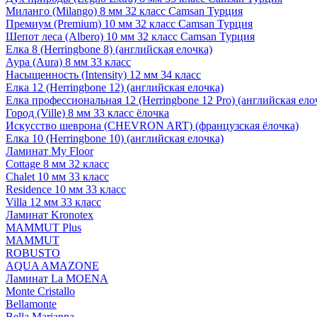
Миланго (Milango) 8 мм 32 класс Camsan Турция
Премиум (Premium) 10 мм 32 класс Camsan Турция
Шепот леса (Albero) 10 мм 32 класс Camsan Турция
Елка 8 (Herringbone 8) (английская елочка)
Аура (Aura) 8 мм 33 класс
Насыщенность (Intensity) 12 мм 34 класс
Елка 12 (Herringbone 12) (английская елочка)
Елка профессиональная 12 (Herringbone 12 Pro) (английская ело
Город (Ville) 8 мм 33 класс ёлочка
Искусство шеврона (CHEVRON ART) (французская ёлочка)
Елка 10 (Herringbone 10) (английская елочка)
Ламинат My Floor
Cottage 8 мм 32 класс
Chalet 10 мм 33 класс
Residence 10 мм 33 класс
Villa 12 мм 33 класс
Ламинат Kronotex
MAMMUT Plus
MAMMUT
ROBUSTO
AQUA AMAZONE
Ламинат La MOENA
Monte Cristallo
Bellamonte
Bella Marianna