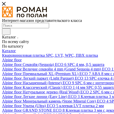
Интернет-магазин представительского класса
Каталог
По всему сайту
По каталогу
Каталог
Кварцвиниловая плитка SPC, LVT, WPC, ПВХ плитка
Alpine floor
Alpine floor Секвойя (Sequoia) ECO 6 SPC 4 мм, 0,5 защита
Alpine floor Величие секвойи 4 mm (Grand Sequoia 4 mm) ECO 1
Alpine floor Премиальный XL (Premium XL) ECO 7 ABA 8 мм с
Alpine floor Легкий паркет (Light Parquet) ECO 13 SPC елочка 4
Alpine floor Насыщенный (Intense) ECO 9 SPC 6 мм с интегрир
Alpine floor Классический (Classic) ECO 1 (4 мм SPC 0,55 защит
Alpine floor Натуральное дерево (Real Wood) ECO 2 SPC 6 мм 
Alpine floor Легкие линии (Easy Line) ECO 3 Клеевая плитка 3
Alpine floor Минеральный камень (Stone Mineral Core) ECO 4 S
Alpine floor Ультра (Ultra) ECO 5 клеевая LVT плитка 2 мм
Alpine floor GRAND STONE ECO 8 Клеевая плитка 3 мм с деко