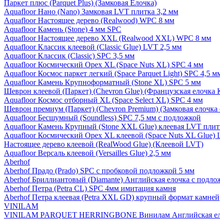
Паркет плюс (Parquet Plus) (Замковая Елочка)
Aquafloor Нано (Nano) Замковая LVT плитка 3,2 мм
Aquafloor Настоящее дерево (Realwood) WPC 8 мм
Aquafloor Камень (Stone) 4 мм SPC
Aquafloor Настоящее дерево XXL (Realwood XXL) WPC 8 мм
Aquafloor Классик клеевой (Classic Glue) LVT 2,5 мм
Aquafloor Классик (Classic) SPC 3,5 мм
Aquafloor Космический Орех XL (Space Nuts XL) SPC 4 мм
Aquafloor Космос паркет легкий (Space Parquet Light) SPC 4,5 
Aquafloor Камень Крупноформатный (Stone XL) SPC 5 мм
Шеврон клеевой (Паркет) (Chevron Glue) (Французская елочка 
Aquafloor Космос отборный XL (Space Select XL) SPC 4 мм
Шеврон премиум (Паркет) (Chevron Premium) (Замковая елочка 
Aquafloor Бесшумный (Soundless) SPC 7,5 мм с подложкой
Aquafloor Камень Крупный (Stone XXL Glue) клеевая LVT плит
Aquafloor Космический Орех XL клеевой (Space Nuts XL Glue) 
Настоящее дерево клеевой (RealWood Glue) (Клеевой LVT)
Aquafloor Версаль клеевой (Versailles Glue) 2,5 мм
Aberhof
Aberhof Прадо (Prado) SPC с пробковой подложкой 5 мм
Aberhof Бриллиантовый (Diamante) Английская елочка с подло
Aberhof Петра (Petra CL) SPC 4мм имитация камня
Aberhof Петра клеевая (Petra XXL GD) крупный формат камней
VINILAM
VINILAM PARQUET HERRINGBONE Винилам Английская ел