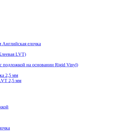
мм Английская елочка
Клеевая LVT)
с подложкой на основании Rigid Vinyl)
ка 2,5 мм
LVT 2,5 мм
жкой
очка