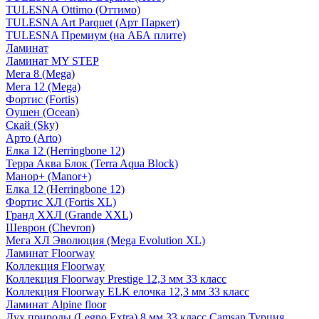
TULESNA Ottimo (Оттимо)
TULESNA Art Parquet (Арт Паркет)
TULESNA Премиум (на АБА плите)
Ламинат
Ламинат MY STEP
Мега 8 (Mega)
Мега 12 (Mega)
Фортис (Fortis)
Оушен (Ocean)
Скай (Sky)
Арто (Arto)
Елка 12 (Herringbone 12)
Терра Аква Блок (Terra Aqua Block)
Манор+ (Manor+)
Елка 12 (Herringbone 12)
Фортис ХЛ (Fortis XL)
Гранд ХХЛ (Grande XXL)
Шеврон (Chevron)
Мега ХЛ Эволюция (Mega Evolution XL)
Ламинат Floorway
Коллекция Floorway
Коллекция Floorway Prestige 12,3 мм 33 класс
Коллекция Floorway ELK елочка 12,3 мм 33 класс
Ламинат Alpine floor
Дух природы (Legno Extra) 8 мм 33 класс Camsan Турция