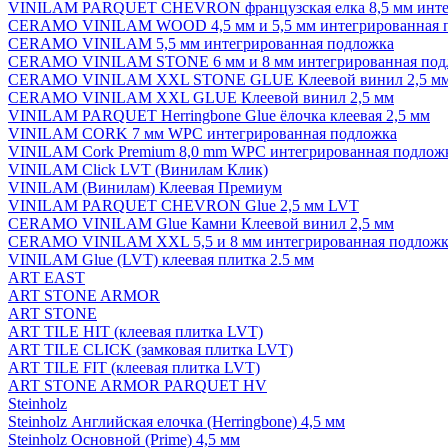
VINILAM PARQUET CHEVRON французская елка 8,5 мм инте
CERAMO VINILAM WOOD 4,5 мм и 5,5 мм интегрированная 
CERAMO VINILAM 5,5 мм интегрированная подложка
CERAMO VINILAM STONE 6 мм и 8 мм интегрированная под
CERAMO VINILAM XXL STONE GLUE Клеевой винил 2,5 м
CERAMO VINILAM XXL GLUE Клеевой винил 2,5 мм
VINILAM PARQUET Herringbone Glue ёлочка клеевая 2,5 мм
VINILAM CORK 7 мм WPC интегрированная подложка
VINILAM Cork Premium 8,0 mm WPC интегрированная подлож
VINILAM Click LVT (Винилам Клик)
VINILAM (Винилам) Клеевая Премиум
VINILAM PARQUET CHEVRON Glue 2,5 мм LVT
CERAMO VINILAM Glue Камни Клеевой винил 2,5 мм
CERAMO VINILAM XXL 5,5 и 8 мм интегрированная подложк
VINILAM Glue (LVT) клеевая плитка 2.5 мм
ART EAST
ART STONE ARMOR
ART STONE
ART TILE HIT (клеевая плитка LVT)
ART TILE CLICK (замковая плитка LVT)
ART TILE FIT (клеевая плитка LVT)
ART STONE ARMOR PARQUET HV
Steinholz
Steinholz Английская елочка (Herringbone) 4,5 мм
Steinholz Основной (Prime) 4,5 мм