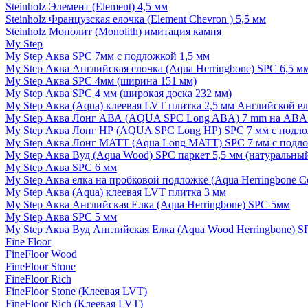
Steinholz Элемент (Element) 4,5 мм
Steinholz Французская елочка (Element Chevron ) 5,5 мм
Steinholz Монолит (Monolith) имитация камня
My Step
My Step Аква SPC 7мм c подложкой 1,5 мм
My Step Аква Английская елочка (Aqua Herringbone) SPC 6,5 м
My Step Аква SPC 4мм (ширина 151 мм)
My Step Аква SPC 4 мм (широкая доска 232 мм)
My Step Аква (Aqua) клеевая LVT плитка 2,5 мм Английской е
My Step Аква Лонг АВА (AQUA SPC Long ABA) 7 mm на ABA 
My Step Аква Лонг НР (AQUA SPC Long HP) SPC 7 мм с подло
My Step Аква Лонг MATT (Aqua Long MATT) SPC 7 мм с подло
My Step Аква Вуд (Aqua Wood) SPC паркет 5,5 мм (натуральны
My Step Аква SPC 6 мм
My Step Аква елка на пробковой подложке (Aqua Herringbone C
My Step Аква (Aqua) клеевая LVT плитка 3 мм
My Step Аква Английская Елка (Aqua Herringbone) SPC 5мм
My Step Аква SPC 5 мм
My Step Аква Вуд Английская Елка (Aqua Wood Herringbone) S
Fine Floor
FineFloor Wood
FineFloor Stone
FineFloor Rich
FineFloor Stone (Клеевая LVT)
FineFloor Rich (Клеевая LVT)