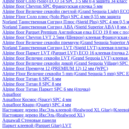
Alpine floor Соло (Solo) ECO 14 SPC 3,5 мм 0,4 защита 34 класс
Alpine floor Chevron SPC Французская елочка 5 мм
Alpine floor Величие секвойи светлой (Grand Sequoia Light) EC
Alpine Floor Соло плюс (Solo Plus) SPC 4 мм 0,55 мм защита
Norland Таинственная Сигрид Плюс (Sigrid Plus) SPC 4 мм 0,5 
Norland Таинственная Сигрид АВА (Sigrid Superior ABA) 8 мм, 
Alpine floor Parquet Premium Английская елка ECO 19 8 мм с п
Alpine floor Chevron LVT 2.5мм (Шеврон) клеевая Французская 
Alpine floor Величие секвойи премиум (Grand Sequoia Superio
Norland Таинственная Сигрид LVT (Sigrid LVT) клеевая плитка
Alpine floor Паркет LVT (Parquet LVT) ECO 16 клеевая ёлочка 2
Alpine floor Величие секвойи LVT (Grand Sequoia LVT) клеева
Alpine floor Величие секвойи дикой (Grand Sequoia Village) SPC
Alpine floor Премиум 12 (PREMIUM 12) 12 мм (WPC)
Alpine Floor Величие секвойи 5 mm (Grand Sequoia 5 mm) SPC 
Alpine floor Титан 6 SPC 6 мм
Alpine floor Титан 8 SPC 8 мм
Alpine floor Титан Паркет SPC 6 мм (ёлочка)
Aquafloor
Aquafloor Космос (Space) SPC 4 мм
Aquafloor Кварц (Quartz) SPC 4 мм
Настоящее дерево ИксЭль клеевой (Realwood XL Glue) (Клеев
Настоящее дерево ИксЭль (Realwood XL)
Aquawall Стеновые панели
Паркет клеевой (Parquet Glue) LVT