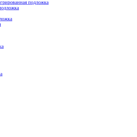
грированная подложка
подложка
ложка
м
ка
а