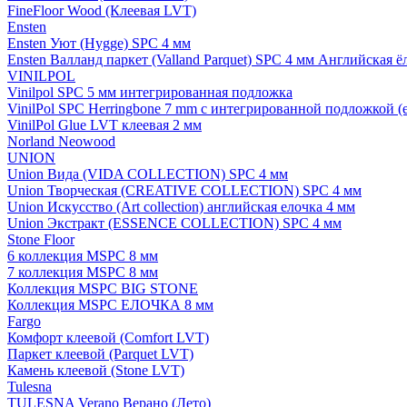
FineFloor Wood (Клеевая LVT)
Ensten
Ensten Уют (Hygge) SPC 4 мм
Ensten Валланд паркет (Valland Parquet) SPC 4 мм Английская ё
VINILPOL
Vinilpol SPC 5 мм интегрированная подложка
VinilPol SPC Herringbone 7 mm с интегрированной подложкой (
VinilPol Glue LVT клеевая 2 мм
Norland Neowood
UNION
Union Вида (VIDA COLLECTION) SPC 4 мм
Union Творческая (CREATIVE COLLECTION) SPC 4 мм
Union Искусство (Art collection) английская елочка 4 мм
Union Экстракт (ESSENCE COLLECTION) SPC 4 мм
Stone Floor
6 коллекция MSPC 8 мм
7 коллекция MSPC 8 мм
Коллекция MSPC BIG STONE
Коллекция MSPC ЕЛОЧКА 8 мм
Fargo
Комфорт клеевой (Comfort LVT)
Паркет клеевой (Parquet LVT)
Камень клеевой (Stone LVT)
Tulesna
TULESNA Verano Верано (Лето)