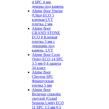
4 SPC 4 мм,
декоры под камень
Alpine floor Ультра
(Ultra) ECO 5
клеевая LVT
плитка 2 мм
Alpine floor
GRAND STONE
ECO 8 Клеевая
плитка 3 мм с
декорами под
камень, LVT
Alpine floor Соло
(Solo) ECO 14 SPC
3,5 мм 0,4 защита
34 класс
Alpine floor
Chevron SPC
Французская
елочка 5 мм
Alpine floor
Величие секвойи
светлой (Grand
Sequoia Light) ECO
11 SPC 3,5 мм 0,5