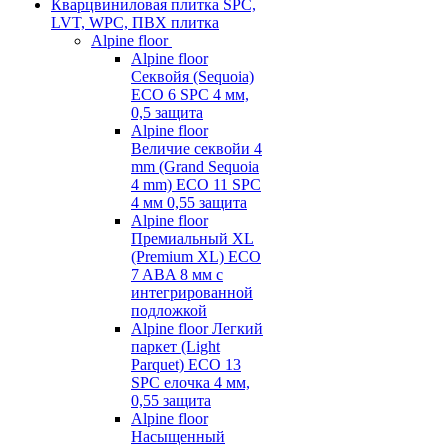
Кварцвиниловая плитка SPC,
LVT, WPC, ПВХ плитка
Alpine floor
Alpine floor
Секвойя (Sequoia)
ECO 6 SPC 4 мм,
0,5 защита
Alpine floor
Величие секвойи 4
mm (Grand Sequoia
4 mm) ECO 11 SPC
4 мм 0,55 защита
Alpine floor
Премиальный XL
(Premium XL) ECO
7 ABA 8 мм с
интегрированной
подложкой
Alpine floor Легкий
паркет (Light
Parquet) ECO 13
SPC елочка 4 мм,
0,55 защита
Alpine floor
Насыщенный