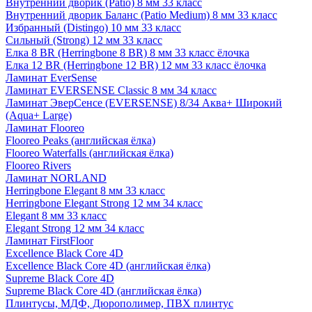
Внутренний дворик (Patio) 8 мм 33 класс
Внутренний дворик Баланс (Patio Medium) 8 мм 33 класс
Избранный (Distingo) 10 мм 33 класс
Сильный (Strong) 12 мм 33 класс
Елка 8 BR (Herringbone 8 BR) 8 мм 33 класс ёлочка
Елка 12 BR (Herringbone 12 BR) 12 мм 33 класс ёлочка
Ламинат EverSense
Ламинат EVERSENSE Classic 8 мм 34 класс
Ламинат ЭверСенсе (EVERSENSE) 8/34 Аква+ Широкий
(Aqua+ Large)
Ламинат Flooreo
Flooreo Peaks (английская ёлка)
Flooreo Waterfalls (английская ёлка)
Flooreo Rivers
Ламинат NORLAND
Herringbone Elegant 8 мм 33 класс
Herringbone Elegant Strong 12 мм 34 класс
Elegant 8 мм 33 класс
Elegant Strong 12 мм 34 класс
Ламинат FirstFloor
Excellence Black Core 4D
Excellence Black Core 4D (английская ёлка)
Supreme Black Core 4D
Supreme Black Core 4D (английская ёлка)
Плинтусы, МДФ, Дюрополимер, ПВХ плинтус