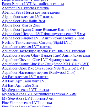
Fargo Parquet LVT Английская елочка
Aberhof LVT клеевая плитка
Aberhof Petra Петра крупные камни
Alpine floor клеевая LVT плитка
Alpine floor Изи Лайн 3мм
Alpine floor Ультра 2мм
Alpine floor Гранд Стоне Великие Камни 3мм
Alpine floor Шеврон LVT Французская елка 2,5 мм
Alpine floor Parquet LVT Английская елочка 2,5мм
Norland Таинственная Сигрид (Sigrid LVT)
Aquafloor клеевая LVT плитка
Aquafloor Настоящее дерево Икс Эль LVT клеевой
Aquafloor Parquer Glue (Паркет Глю) Английская елка
Aquafloor Chevron Glue LVT Французская елка
Aquafloor Камни Икс Икс Эль (Stone XXL Glue) LVT
Aquafloor Орех Икс Эль (Space Nuts XL Glue) LVT
Aquafloor Настоящее дерево (Realwood Glue)
Art East клеевая LVT плитка
Art East Арт Тайл Фит LVT
Art East Арт Тайл Хит
My Step клеевая LVT плитка
My Step Аква LVT Английская елочка 2,5 мм
My Step Аква LVT плитка 3 мм
Fine Floor клеевая LVT плитка
Fine Floor Stone (Стоун) Камни