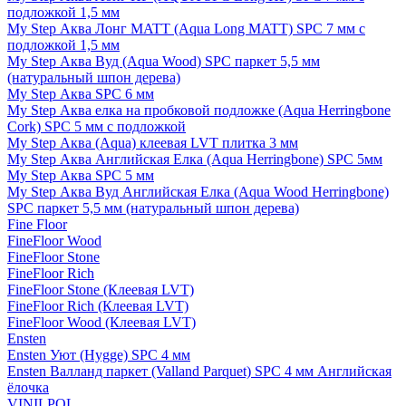
подложкой 1,5 мм
My Step Аква Лонг MATT (Aqua Long MATT) SPC 7 мм с
подложкой 1,5 мм
My Step Аква Вуд (Aqua Wood) SPC паркет 5,5 мм
(натуральный шпон дерева)
My Step Аква SPC 6 мм
My Step Аква елка на пробковой подложке (Aqua Herringbone
Cork) SPC 5 мм с подложкой
My Step Аква (Aqua) клеевая LVT плитка 3 мм
My Step Аква Английская Елка (Aqua Herringbone) SPC 5мм
My Step Аква SPC 5 мм
My Step Аква Вуд Английская Елка (Aqua Wood Herringbone)
SPC паркет 5,5 мм (натуральный шпон дерева)
Fine Floor
FineFloor Wood
FineFloor Stone
FineFloor Rich
FineFloor Stone (Клеевая LVT)
FineFloor Rich (Клеевая LVT)
FineFloor Wood (Клеевая LVT)
Ensten
Ensten Уют (Hygge) SPC 4 мм
Ensten Валланд паркет (Valland Parquet) SPC 4 мм Английская
ёлочка
VINILPOL