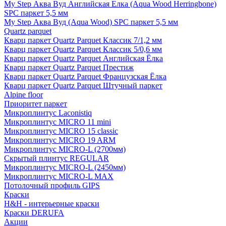
My Step Аква Вуд Английская Елка (Aqua Wood Herringbone)
SPC паркет 5,5 мм
My Step Аква Вуд (Aqua Wood) SPC паркет 5,5 мм
Quartz parquet
Кварц паркет Quartz Parquet Классик 7/1,2 мм
Кварц паркет Quartz Parquet Классик 5/0,6 мм
Кварц паркет Quartz Parquet Английская Ёлка
Кварц паркет Quartz Parquet Престиж
Кварц паркет Quartz Parquet Французская Ёлка
Кварц паркет Quartz Parquet Штучный паркет
Alpine floor
Приоритет паркет
Микроплинтус Laconistiq
Микроплинтус MICRO 11 mini
Микроплинтус MICRO 15 classic
Микроплинтус MICRO 19 ARM
Микроплинтус MICRO-L (2700мм)
Скрытый плинтус REGULAR
Микроплинтус MICRO-L (2450мм)
Микроплинтус MICRO-L MAX
Потолочный профиль GIPS
Краски
H&H - интерьерные краски
Краски DERUFA
Акции