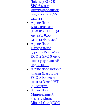
(Intense) ECO 9
SPC 6 мм с
интегрированной
подложкой, 0,55
защита
Alpine floor
Классический
(Classic) ECO 1 (4
мм SPC 0,55
защита 43 класс)
Alpine floor
Натуральное
дерево (Real Wood)
ECO 2 SPC 6 мм с
интегрированной
подложкой
Alpine floor Легкие
линии (Easy Line)
ECO 3 Клеевая
плитка 3 мм LVT
0,5 защита
Alpine floor
Минеральный
камень (Stone
Mineral Core) ECO