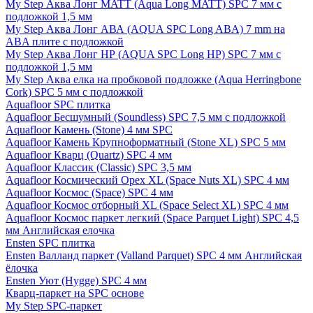
My Step Аква Лонг MATT (Aqua Long MATT) SPC 7 мм с
подложкой 1,5 мм
My Step Аква Лонг АВА (AQUA SPC Long ABA) 7 mm на
ABA плите с подложкой
My Step Аква Лонг НР (AQUA SPC Long HP) SPC 7 мм с
подложкой 1,5 мм
My Step Аква елка на пробковой подложке (Aqua Herringbone
Cork) SPC 5 мм с подложкой
Aquafloor SPC плитка
Aquafloor Бесшумный (Soundless) SPC 7,5 мм с подложкой
Aquafloor Камень (Stone) 4 мм SPC
Aquafloor Камень Крупноформатный (Stone XL) SPC 5 мм
Aquafloor Кварц (Quartz) SPC 4 мм
Aquafloor Классик (Classic) SPC 3,5 мм
Aquafloor Космический Орех XL (Space Nuts XL) SPC 4 мм
Aquafloor Космос (Space) SPC 4 мм
Aquafloor Космос отборный XL (Space Select XL) SPC 4 мм
Aquafloor Космос паркет легкий (Space Parquet Light) SPC 4,5
мм Английская елочка
Ensten SPC плитка
Ensten Валланд паркет (Valland Parquet) SPC 4 мм Английская
ёлочка
Ensten Уют (Hygge) SPC 4 мм
Кварц-паркет на SPC основе
My Step SPC-паркет