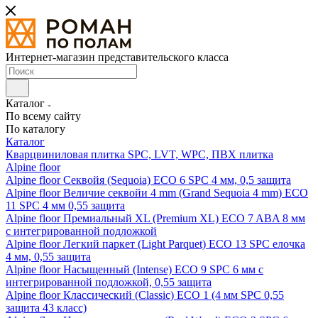
Интернет-магазин представительского класса
Каталог
По всему сайту
По каталогу
Каталог
Кварцвиниловая плитка SPC, LVT, WPC, ПВХ плитка
Alpine floor
Alpine floor Секвойя (Sequoia) ECO 6 SPC 4 мм, 0,5 защита
Alpine floor Величие секвойи 4 mm (Grand Sequoia 4 mm) ECO
11 SPC 4 мм 0,55 защита
Alpine floor Премиальный XL (Premium XL) ECO 7 ABA 8 мм
с интегрированной подложкой
Alpine floor Легкий паркет (Light Parquet) ECO 13 SPC елочка
4 мм, 0,55 защита
Alpine floor Насыщенный (Intense) ECO 9 SPC 6 мм с
интегрированной подложкой, 0,55 защита
Alpine floor Классический (Classic) ECO 1 (4 мм SPC 0,55
защита 43 класс)