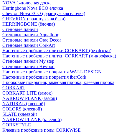
NOVA 1-полосная доска
Herringbone Nova ECO ёлочка
Chevron Nova ECO (французская ёлочка)
CHEVRON (французская ёлка)
HERRINGBONE (ёлочка)
Стеновые панели
Стеновые панели Aquafloor
Стеновые панели Orac Decor
Стеновые панели CorkArt
Настенные пробковые плитки CORKART (без фаски)
Настенные пробковые плитки CORKART (микрофаска)
Стеновые панели My step
Стеновые панели Hiwood
Настенные пробковые покрытия WALL DESIGN
Настенные пробковые покрытия iberCork
Пробковые покрытия, замковая пробка, клеевая пробка
CORKART
CORKART LITE (замок)
NARROW PLANK (замок)
NATURAL (клеевой)
COLORS (клеевой)
SLATE (клеевой)
NARROW PLANK (клеевой)
CORKSTYLE
Клеевые пробковые полы CORKWISE