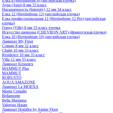
Елка 8 (Herringbone 8) (английская елочка)
Аура (Aura) 8 мм 33 класс
Насыщенность (Intensity) 12 мм 34 класс
Елка 12 (Herringbone 12) (английская елочка)
Елка профессиональная 12 (Herringbone 12 Pro) (английская
елочка)
Город (Ville) 8 мм 33 класс ёлочка
Искусство шеврона (CHEVRON ART) (французская ёлочка)
Елка 10 (Herringbone 10) (английская елочка)
Ламинат My Floor
Cottage 8 мм 32 класс
Chalet 10 мм 33 класс
Residence 10 мм 33 класс
Villa 12 мм 33 класс
Ламинат Kronotex
MAMMUT Plus
MAMMUT
ROBUSTO
AQUA AMAZONE
Ламинат La MOENA
Monte Cristallo
Bellamonte
Bella Marianna
Valoroso Hasan
Ламинат Homflor by Alpine Floor