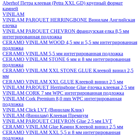
Aberhof Петра клеевая (Petra XXL GD) крупный формат
камней
VINILAM
VINILAM PARQUET HERRINGBONE Винилам Английская
елочка
VINILAM PARQUET CHEVRON французская елка 8,5 мм
интегрированная подложка
CERAMO VINILAM WOOD 4,5 мм и 5,5 мм интегрированная
подложка
CERAMO VINILAM 5,5 мм интегрированная подложка
CERAMO VINILAM STONE 6 мм и 8 мм интегрированная
подложка
CERAMO VINILAM XXL STONE GLUE Клеевой винил 2,5
мм
CERAMO VINILAM XXL GLUE Клеевой винил 2,5 мм
VINILAM PARQUET Herringbone Glue ёлочка клеевая 2,5 мм
VINILAM CORK 7 мм WPC интегрированная подложка
VINILAM Cork Premium 8,0 mm WPC интегрированная
подложка
VINILAM Click LVT (Винилам Клик)
VINILAM (Винилам) Клеевая Премиум
VINILAM PARQUET CHEVRON Glue 2,5 мм LVT
CERAMO VINILAM Glue Камни Клеевой винил 2,5 мм
CERAMO VINILAM XXL 5,5 и 8 мм интегрированная
подложка