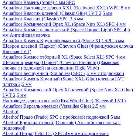
Aquafloor Камень (Stone) 4 мм SPC
Aquafloor Настоящее дерево XXL (Realwood XXL) WPC 8 мм
Aquafloor Классик клеевой (Classic Glue) LVT 2,5 мм
Aquafloor Классик (Classic) SPC 3,5 мм
Aquafloor Космический Орех XL (Space Nuts XL) SPC 4 мм
Aquafloor Космос паркет легкий (Space Parquet Light) SPC 4,5
мм Английская елочка
Aquafloor Камень Крупноформатный (Stone XL) SPC 5 мм
Шеврон клеевой (Паркет) (Chevron Glue) (Французская елочка
Клеевая LVT)
Aquafloor Космос отборный XL (Space Select XL) SPC 4 мм
Шеврон премиум (Паркет) (Chevron Premium) (Замковая
елочка с подложкой на основании Rigid Vinyl)
Aquafloor Бесшумный (Soundless) SPC 7,5 мм с подложкой
Aquafloor Камень Крупный (Stone XXL Glue) клеевая LVT
плитка 2,5 мм
Aquafloor Космический Орех XL клеевой (Space Nuts XL Glue)
LVT 2,5 мм
Настоящее дерево клеевой (RealWood Glue) (Клеевой LVT)
Aquafloor Версаль клеевой (Versailles Glue) 2,5 мм
Aberhof
Aberhof Прадо (Prado) SPC с пробковой подложкой 5 мм
Aberhof Бриллиантовый (Diamante) Английская елочка с
подложкой
Aberhof Петра (Petra CL) SPC 4мм имитация камня