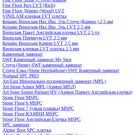
Fine Floor Рич LVT (Rich)
Fine Floor Дерево (Wood) LVT
VINILAM клеевая LVT плитка
Керамо Винилам Икс Икс Эль Стоун (Камни ) 2,5 мм
Керамо Винилам Икс Икс Эль LVT 2,5 мм
Винилам Пакет Английская елочка LVT 2,5 vv
Винилам Премиум LVT 2,5 мм
Керамо Винилам Камни LVT 2,5 мм
Винилам клеевая LVT плитка 2,5 мм
Каменный ламинат
SWF Каменный ламинат My Step
Стоун (Stone) SWF каменный ламинат
Стоун Елка (Stone Herringbone) SWF Каменный ламинат
Norland SPC PRO
Art East Минерально-полимерный ламинат (MPL)
Art Stone Armor MPL (Армор МПЛ)
Art Sone Armor Parquet HV (Армор Паркет Английская елочка)
Stone Floor MSPC
Stone Floor 6 MSPC
Stone Floor 7 (узкая плашка) MSPC
Stone Floor КАМНИ MSPC
Stone Floor Английская Елочка MSPC
SPC ламинат
Alpine floor SPC плитка