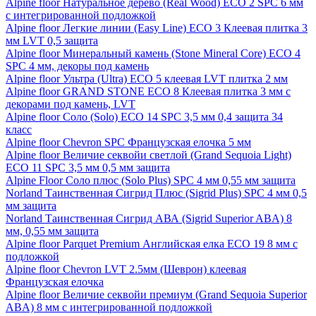
Alpine floor Натуральное дерево (Real Wood) ECO 2 SPC 6 мм
с интегрированной подложкой
Alpine floor Легкие линии (Easy Line) ECO 3 Клеевая плитка 3
мм LVT 0,5 защита
Alpine floor Минеральный камень (Stone Mineral Core) ECO 4
SPC 4 мм, декоры под камень
Alpine floor Ультра (Ultra) ECO 5 клеевая LVT плитка 2 мм
Alpine floor GRAND STONE ECO 8 Клеевая плитка 3 мм с
декорами под камень, LVT
Alpine floor Соло (Solo) ECO 14 SPC 3,5 мм 0,4 защита 34
класс
Alpine floor Chevron SPC Французская елочка 5 мм
Alpine floor Величие секвойи светлой (Grand Sequoia Light)
ECO 11 SPC 3,5 мм 0,5 мм защита
Alpine Floor Соло плюс (Solo Plus) SPC 4 мм 0,55 мм защита
Norland Таинственная Сигрид Плюс (Sigrid Plus) SPC 4 мм 0,5
мм защита
Norland Таинственная Сигрид АВА (Sigrid Superior ABA) 8
мм, 0,55 мм защита
Alpine floor Parquet Premium Английская елка ECO 19 8 мм с
подложкой
Alpine floor Chevron LVT 2.5мм (Шеврон) клеевая
Французская елочка
Alpine floor Величие секвойи премиум (Grand Sequoia Superior
ABA) 8 мм с интегрированной подложкой