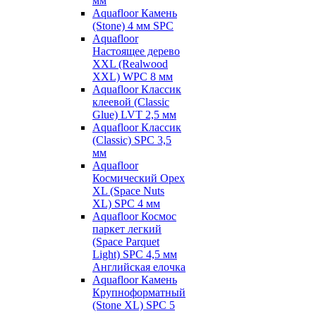
мм
Aquafloor Камень
(Stone) 4 мм SPC
Aquafloor
Настоящее дерево
XXL (Realwood
XXL) WPC 8 мм
Aquafloor Классик
клеевой (Classic
Glue) LVT 2,5 мм
Aquafloor Классик
(Classic) SPC 3,5
мм
Aquafloor
Космический Орех
XL (Space Nuts
XL) SPC 4 мм
Aquafloor Космос
паркет легкий
(Space Parquet
Light) SPC 4,5 мм
Английская елочка
Aquafloor Камень
Крупноформатный
(Stone XL) SPC 5