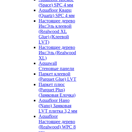
(Space) SPC 4 мм
Aquafloor Кварц
(Quartz) SPC 4 мм
Настоящее дерево
ИксЭль клеевой
(Realwood XL
Glue) (Клеевой
LVT)
Настоящее дерево
ИксЭль (Realwood
XL)
Aquawall
Стеновые панели
Паркет клеевой
(Parquet Glue) LVT
Паркет плюс
(Parquet Plus)
(Замковая Елочка)
Aquafloor Нано
(Nano) Замковая
LVT плитка 3,2 мм
Aquafloor
Настоящее дерево
(Realwood) WPC 8