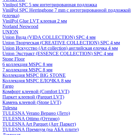
Vinilpol SPC 5 мм интегрированная подложка
VinilPol SPC Herringbone 7 mm с интегрированной подложкой
(елочка)
VinilPol Glue LVT клеевая 2 мм
Norland Neowood
UNION
Union Вида (VIDA COLLECTION) SPC 4 мм
Union Творческая (CREATIVE COLLECTION) SPC 4 мм
Union Искусство (Art collection) английская елочка 4 мм
Union Экстракт (ESSENCE COLLECTION) SPC 4 мм
Stone Floor
6 коллекция MSPC 8 мм
7 коллекция MSPC 8 мм
Коллекция MSPC BIG STONE
Коллекция MSPC ЕЛОЧКА 8 мм
Fargo
Комфорт клеевой (Comfort LVT)
Паркет клеевой (Parquet LVT)
Камень клеевой (Stone LVT)
Tulesna
TULESNA Verano Верано (Лето)
TULESNA Ottimo (Оттимо)
TULESNA Art Parquet (Арт Паркет)
TULESNA Премиум (на АБА плите)
Ламинат