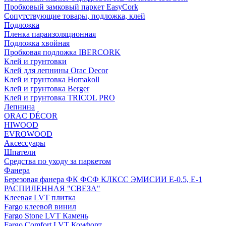
Пробковый замковый паркет EasyCork
Сопутствующие товары, подложка, клей
Подложка
Пленка параизоляционная
Подложка хвойная
Пробковая подложка IBERCORK
Клей и грунтовки
Клей для лепнины Orac Decor
Клей и грунтовка Homakoll
Клей и грунтовка Berger
Клей и грунтовка TRICOL PRO
Лепнина
ORAC DÉCOR
HIWOOD
EVROWOOD
Аксессуары
Шпатели
Средства по уходу за паркетом
Фанера
Березовая фанера ФК ФСФ КЛКСС ЭМИСИИ Е-0.5, Е-1
РАСПИЛЕННАЯ "СВЕЗА"
Клеевая LVT плитка
Fargo клеевой винил
Fargo Stone LVT Камень
Fargo Comfort LVT Комфорт