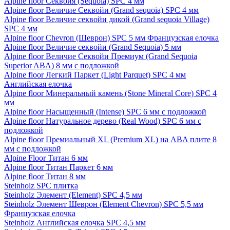
Alpine floor Секвойя (Sequoia) SPC 4 мм
Alpine floor Величие Секвойи (Grand sequoia) SPC 4 мм
Alpine floor Величие секвойи дикой (Grand sequoia Village)
SPC 4 мм
Alpine floor Chevron (Шеврон) SPC 5 мм Французская елочка
Alpine floor Величие секвойи (Grand Sequoia) 5 мм
Alpine floor Величие Секвойи Премиум (Grand Sequoia
Superior ABA) 8 мм с подложкой
Alpine floor Легкий Паркет (Light Parquet) SPC 4 мм
Английская елочка
Alpine floor Минеральный камень (Stone Mineral Core) SPC 4
мм
Alpine floor Насыщенный (Intense) SPC 6 мм с подложкой
Alpine floor Натуральное дерево (Real Wood) SPC 6 мм с
подложкой
Alpine floor Премиальный XL (Premium XL) на ABA плите 8
мм с подложкой
Alpine Floor Титан 6 мм
Alpine floor Титан Паркет 6 мм
Alpine floor Титан 8 мм
Steinholz SPC плитка
Steinholz Элемент (Element) SPC 4,5 мм
Steinholz Элемент Шеврон (Element Chevron) SPC 5,5 мм
Французская елочка
Steinholz Английская елочка SPC 4,5 мм