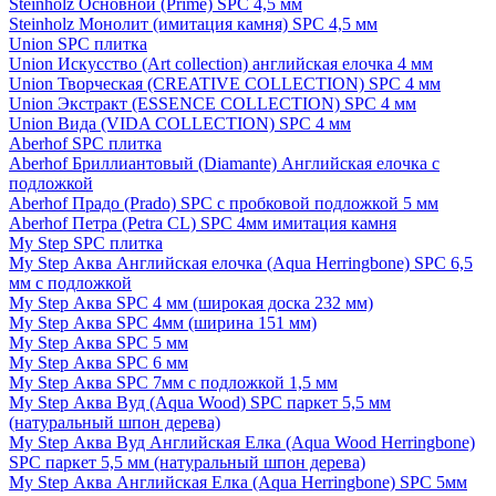
Steinholz Основной (Prime) SPC 4,5 мм
Steinholz Монолит (имитация камня) SPC 4,5 мм
Union SPC плитка
Union Искусство (Art collection) английская елочка 4 мм
Union Творческая (CREATIVE COLLECTION) SPC 4 мм
Union Экстракт (ESSENCE COLLECTION) SPC 4 мм
Union Вида (VIDA COLLECTION) SPC 4 мм
Aberhof SPC плитка
Aberhof Бриллиантовый (Diamante) Английская елочка с
подложкой
Aberhof Прадо (Prado) SPC с пробковой подложкой 5 мм
Aberhof Петра (Petra CL) SPC 4мм имитация камня
My Step SPC плитка
My Step Аква Английская елочка (Aqua Herringbone) SPC 6,5
мм с подложкой
My Step Аква SPC 4 мм (широкая доска 232 мм)
My Step Аква SPC 4мм (ширина 151 мм)
My Step Аква SPC 5 мм
My Step Аква SPC 6 мм
My Step Аква SPC 7мм c подложкой 1,5 мм
My Step Аква Вуд (Aqua Wood) SPC паркет 5,5 мм
(натуральный шпон дерева)
My Step Аква Вуд Английская Елка (Aqua Wood Herringbone)
SPC паркет 5,5 мм (натуральный шпон дерева)
My Step Аква Английская Елка (Aqua Herringbone) SPC 5мм