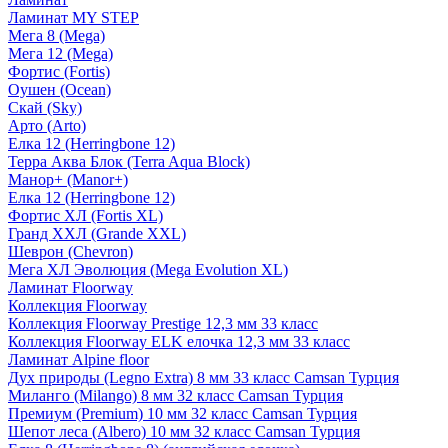
Ламинат MY STEP
Мега 8 (Mega)
Мега 12 (Mega)
Фортис (Fortis)
Оушен (Ocean)
Скай (Sky)
Арто (Arto)
Елка 12 (Herringbone 12)
Терра Аква Блок (Terra Aqua Block)
Манор+ (Manor+)
Елка 12 (Herringbone 12)
Фортис ХЛ (Fortis XL)
Гранд ХХЛ (Grande XXL)
Шеврон (Chevron)
Мега ХЛ Эволюция (Mega Evolution XL)
Ламинат Floorway
Коллекция Floorway
Коллекция Floorway Prestige 12,3 мм 33 класс
Коллекция Floorway ELK елочка 12,3 мм 33 класс
Ламинат Alpine floor
Дух природы (Legno Extra) 8 мм 33 класс Camsan Турция
Миланго (Milango) 8 мм 32 класс Camsan Турция
Премиум (Premium) 10 мм 32 класс Camsan Турция
Шепот леса (Albero) 10 мм 32 класс Camsan Турция