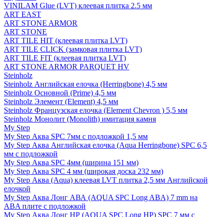
VINILAM Glue (LVT) клеевая плитка 2.5 мм
ART EAST
ART STONE ARMOR
ART STONE
ART TILE HIT (клеевая плитка LVT)
ART TILE CLICK (замковая плитка LVT)
ART TILE FIT (клеевая плитка LVT)
ART STONE ARMOR PARQUET HV
Steinholz
Steinholz Английская елочка (Herringbone) 4,5 мм
Steinholz Основной (Prime) 4,5 мм
Steinholz Элемент (Element) 4,5 мм
Steinholz Французская елочка (Element Chevron ) 5,5 мм
Steinholz Монолит (Monolith) имитация камня
My Step
My Step Аква SPC 7мм c подложкой 1,5 мм
My Step Аква Английская елочка (Aqua Herringbone) SPC 6,5
мм с подложкой
My Step Аква SPC 4мм (ширина 151 мм)
My Step Аква SPC 4 мм (широкая доска 232 мм)
My Step Аква (Aqua) клеевая LVT плитка 2,5 мм Английской
елочкой
My Step Аква Лонг АВА (AQUA SPC Long ABA) 7 mm на
ABA плите с подложкой
My Step Аква Лонг НР (AQUA SPC Long HP) SPC 7 мм с