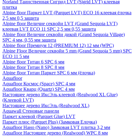
Norland Таинственная Сигрид LVT (Sigrid LVT) клеевая
плитка
Alpine floor Паркет LVT (Parquet LVT) ECO 16 клеевая ёлочка
2,5 мм 0,5 защита
Alpine floor Величие секвойи LVT (Grand Sequoia LVT)
клеевая LVT ECO 11 SPC 2,5 мм 0,55 защита
Alpine floor Величие секвойи дикой (Grand Sequoia Village)
SPC 4 мм, 0,55 мм защита
Alpine floor Премиум 12 (PREMIUM 12) 12 мм (WPC)
Alpine Floor Величие секвойи 5 mm (Grand Sequoia 5 mm) SPC
ECO 11 5 мм
Alpine floor Титан 6 SPC 6 мм
Alpine floor Титан 8 SPC 8 мм
Alpine floor Титан Паркет SPC 6 мм (ёлочка)
Aquafloor
Aquafloor Космос (Space) SPC 4 мм
Aquafloor Кварц (Quartz) SPC 4 мм
Настоящее дерево ИксЭль клеевой (Realwood XL Glue)
(Клеевой LVT)
Настоящее дерево ИксЭль (Realwood XL)
Aquawall Стеновые панели
Паркет клеевой (Parquet Glue) LVT
Паркет плюс (Parquet Plus) (Замковая Елочка)
Aquafloor Нано (Nano) Замковая LVT плитка 3,2 мм
Aquafloor Настоящее дерево (Realwood) WPC 8 мм