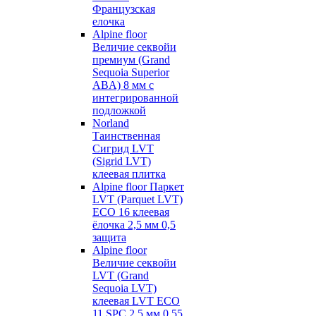
Французская
елочка
Alpine floor
Величие секвойи
премиум (Grand
Sequoia Superior
ABA) 8 мм с
интегрированной
подложкой
Norland
Таинственная
Сигрид LVT
(Sigrid LVT)
клеевая плитка
Alpine floor Паркет
LVT (Parquet LVT)
ECO 16 клеевая
ёлочка 2,5 мм 0,5
защита
Alpine floor
Величие секвойи
LVT (Grand
Sequoia LVT)
клеевая LVT ECO
11 SPC 2,5 мм 0,55