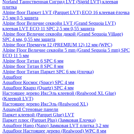
Norland Таинственная Сигрид LVT (Sigrid LVT) клеевая
плитка
Alpine floor Паркет LVT (Parquet LVT) ECO 16 клеевая ёлочка
2,5 мм 0,5 защита
Alpine floor Величие секвойи LVT (Grand Sequoia LVT)
клеевая LVT ECO 11 SPC 2,5 мм 0,55 защита
Alpine floor Величие секвойи дикой (Grand Sequoia Village)
SPC 4 мм, 0,55 мм защита
Alpine floor Премиум 12 (PREMIUM 12) 12 мм (WPC)
Alpine Floor Величие секвойи 5 mm (Grand Sequoia 5 mm) SPC
ECO 11 5 мм
Alpine floor Титан 6 SPC 6 мм
Alpine floor Титан 8 SPC 8 мм
Alpine floor Титан Паркет SPC 6 мм (ёлочка)
Aquafloor
Aquafloor Космос (Space) SPC 4 мм
Aquafloor Кварц (Quartz) SPC 4 мм
Настоящее дерево ИксЭль клеевой (Realwood XL Glue)
(Клеевой LVT)
Настоящее дерево ИксЭль (Realwood XL)
Aquawall Стеновые панели
Паркет клеевой (Parquet Glue) LVT
Паркет плюс (Parquet Plus) (Замковая Елочка)
Aquafloor Нано (Nano) Замковая LVT плитка 3,2 мм
Aquafloor Настоящее дерево (Realwood) WPC 8 мм