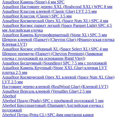
Aquafloor Камень (Stone) 4 мм SPC
Aquafloor Настоящее дерево XXL (Realwood XXL) WPC 8 мм
Aquafloor Классик клеевой (Classic Glue) LVT 2,5 мм
Aquafloor Классик (Classic) SPC 3,5 мм
Aquafloor Космический Орех XL (Space Nuts XL) SPC 4 мм
Aquafloor Космос паркет легкий (Space Parquet Light) SPC 4,5
мм Английская елочка
Aquafloor Камень Крупноформатный (Stone XL) SPC 5 мм
Шеврон клеевой (Паркет) (Chevron Glue) (Французская елочка
Клеевая LVT)
Aquafloor Космос отборный XL (Space Select XL) SPC 4 мм
Шеврон премиум (Паркет) (Chevron Premium) (Замковая
елочка с подложкой на основании Rigid Vinyl)
Aquafloor Бесшумный (Soundless) SPC 7,5 мм с подложкой
Aquafloor Камень Крупный (Stone XXL Glue) клеевая LVT
плитка 2,5 мм
Aquafloor Космический Орех XL клеевой (Space Nuts XL Glue)
LVT 2,5 мм
Настоящее дерево клеевой (RealWood Glue) (Клеевой LVT)
Aquafloor Версаль клеевой (Versailles Glue) 2,5 мм
Aberhof
Aberhof Прадо (Prado) SPC с пробковой подложкой 5 мм
Aberhof Бриллиантовый (Diamante) Английская елочка с
подложкой
Aberhof Петра (Petra CL) SPC 4мм имитация камня