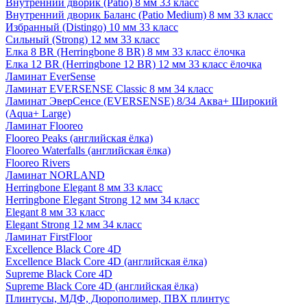
Внутренний дворик (Patio) 8 мм 33 класс
Внутренний дворик Баланс (Patio Medium) 8 мм 33 класс
Избранный (Distingo) 10 мм 33 класс
Сильный (Strong) 12 мм 33 класс
Елка 8 BR (Herringbone 8 BR) 8 мм 33 класс ёлочка
Елка 12 BR (Herringbone 12 BR) 12 мм 33 класс ёлочка
Ламинат EverSense
Ламинат EVERSENSE Classic 8 мм 34 класс
Ламинат ЭверСенсе (EVERSENSE) 8/34 Аква+ Широкий
(Aqua+ Large)
Ламинат Flooreo
Flooreo Peaks (английская ёлка)
Flooreo Waterfalls (английская ёлка)
Flooreo Rivers
Ламинат NORLAND
Herringbone Elegant 8 мм 33 класс
Herringbone Elegant Strong 12 мм 34 класс
Elegant 8 мм 33 класс
Elegant Strong 12 мм 34 класс
Ламинат FirstFloor
Excellence Black Core 4D
Excellence Black Core 4D (английская ёлка)
Supreme Black Core 4D
Supreme Black Core 4D (английская ёлка)
Плинтусы, МДФ, Дюрополимер, ПВХ плинтус