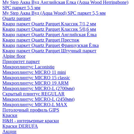
My Step Аква Вуд Английская Елка (Aqua Wood Herringbone)
SPC паркет 5,5 мм
My Step Аква Вуд (Aqua Wood) SPC паркет 5,5 мм
Quartz parquet
Кварц паркет Quartz Parquet Классик 7/1,2 мм
Кварц паркет Quartz Parquet Классик 5/0,6 мм
Кварц паркет Quartz Parquet Английская Ёлка
Кварц паркет Quartz Parquet Престиж
Кварц паркет Quartz Parquet Французская Ёлка
Кварц паркет Quartz Parquet Штучный паркет
Alpine floor
Приоритет паркет
Микроплинтус Laconistiq
Микроплинтус MICRO 11 mini
Микроплинтус MICRO 15 classic
Микроплинтус MICRO 19 ARM
Микроплинтус MICRO-L (2700мм)
Скрытый плинтус REGULAR
Микроплинтус MICRO-L (2450мм)
Микроплинтус MICRO-L MAX
Потолочный профиль GIPS
Краски
H&H - интерьерные краски
Краски DERUFA
Акции