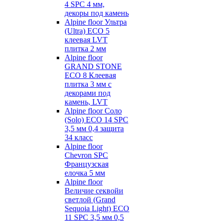
4 SPC 4 мм,
декоры под камень
Alpine floor Ультра
(Ultra) ECO 5
клеевая LVT
плитка 2 мм
Alpine floor
GRAND STONE
ECO 8 Клеевая
плитка 3 мм с
декорами под
камень, LVT
Alpine floor Соло
(Solo) ECO 14 SPC
3,5 мм 0,4 защита
34 класс
Alpine floor
Chevron SPC
Французская
елочка 5 мм
Alpine floor
Величие секвойи
светлой (Grand
Sequoia Light) ECO
11 SPC 3,5 мм 0,5