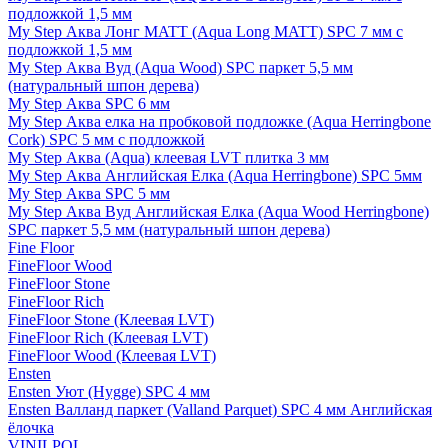
подложкой 1,5 мм
My Step Аква Лонг MATT (Aqua Long MATT) SPC 7 мм с
подложкой 1,5 мм
My Step Аква Вуд (Aqua Wood) SPC паркет 5,5 мм
(натуральный шпон дерева)
My Step Аква SPC 6 мм
My Step Аква елка на пробковой подложке (Aqua Herringbone
Cork) SPC 5 мм с подложкой
My Step Аква (Aqua) клеевая LVT плитка 3 мм
My Step Аква Английская Елка (Aqua Herringbone) SPC 5мм
My Step Аква SPC 5 мм
My Step Аква Вуд Английская Елка (Aqua Wood Herringbone)
SPC паркет 5,5 мм (натуральный шпон дерева)
Fine Floor
FineFloor Wood
FineFloor Stone
FineFloor Rich
FineFloor Stone (Клеевая LVT)
FineFloor Rich (Клеевая LVT)
FineFloor Wood (Клеевая LVT)
Ensten
Ensten Уют (Hygge) SPC 4 мм
Ensten Валланд паркет (Valland Parquet) SPC 4 мм Английская
ёлочка
VINILPOL