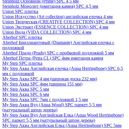
Steinholz Основной (Prime) SPC 4,5 мм
Steinholz Монолит (имитация камня) SPC 4,5 мм
Union SPC плитка
Union Искусство (Art collection) английская елочка 4 мм
Union Творческая (CREATIVE COLLECTION) SPC 4 мм
Union Экстракт (ESSENCE COLLECTION) SPC 4 мм
Union Вида (VIDA COLLECTION) SPC 4 мм
Aberhof SPC плитка
Aberhof Бриллиантовый (Diamante) Английская елочка с
подложкой
Aberhof Прадо (Prado) SPC с пробковой подложкой 5 мм
Aberhof Петра (Petra CL) SPC 4мм имитация камня
My Step SPC плитка
My Step Аква Английская елочка (Aqua Herringbone) SPC 6,5
мм с подложкой
My Step Аква SPC 4 мм (широкая доска 232 мм)
My Step Аква SPC 4мм (ширина 151 мм)
My Step Аква SPC 5 мм
My Step Аква SPC 6 мм
My Step Аква SPC 7мм c подложкой 1,5 мм
My Step Аква Вуд (Aqua Wood) SPC паркет 5,5 мм
(натуральный шпон дерева)
My Step Аква Вуд Английская Елка (Aqua Wood Herringbone)
SPC паркет 5,5 мм (натуральный шпон дерева)
My Step Аква Английская Елка (Aqua Herringbone) SPC 5мм