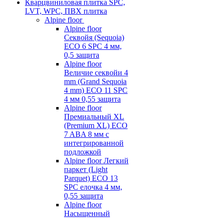
Кварцвиниловая плитка SPC,
LVT, WPC, ПВХ плитка
Alpine floor
Alpine floor
Секвойя (Sequoia)
ECO 6 SPC 4 мм,
0,5 защита
Alpine floor
Величие секвойи 4
mm (Grand Sequoia
4 mm) ECO 11 SPC
4 мм 0,55 защита
Alpine floor
Премиальный XL
(Premium XL) ECO
7 ABA 8 мм с
интегрированной
подложкой
Alpine floor Легкий
паркет (Light
Parquet) ECO 13
SPC елочка 4 мм,
0,55 защита
Alpine floor
Насыщенный