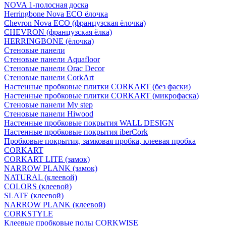
NOVA 1-полосная доска
Herringbone Nova ECO ёлочка
Chevron Nova ECO (французская ёлочка)
CHEVRON (французская ёлка)
HERRINGBONE (ёлочка)
Стеновые панели
Стеновые панели Aquafloor
Стеновые панели Orac Decor
Стеновые панели CorkArt
Настенные пробковые плитки CORKART (без фаски)
Настенные пробковые плитки CORKART (микрофаска)
Стеновые панели My step
Стеновые панели Hiwood
Настенные пробковые покрытия WALL DESIGN
Настенные пробковые покрытия iberCork
Пробковые покрытия, замковая пробка, клеевая пробка
CORKART
CORKART LITE (замок)
NARROW PLANK (замок)
NATURAL (клеевой)
COLORS (клеевой)
SLATE (клеевой)
NARROW PLANK (клеевой)
CORKSTYLE
Клеевые пробковые полы CORKWISE