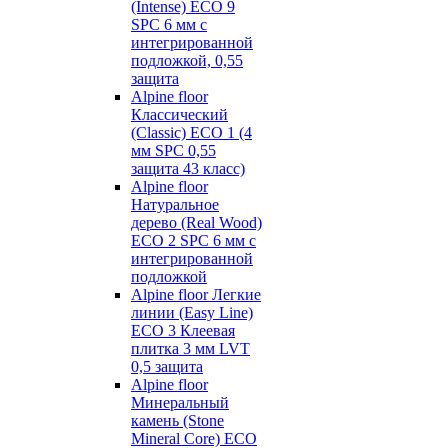
(Intense) ECO 9
SPC 6 мм с
интегрированной
подложкой, 0,55
защита
Alpine floor
Классический
(Classic) ECO 1 (4
мм SPC 0,55
защита 43 класс)
Alpine floor
Натуральное
дерево (Real Wood)
ECO 2 SPC 6 мм с
интегрированной
подложкой
Alpine floor Легкие
линии (Easy Line)
ECO 3 Клеевая
плитка 3 мм LVT
0,5 защита
Alpine floor
Минеральный
камень (Stone
Mineral Core) ECO