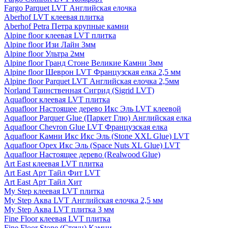
Fargo Parquet LVT Английская елочка
Aberhof LVT клеевая плитка
Aberhof Petra Петра крупные камни
Alpine floor клеевая LVT плитка
Alpine floor Изи Лайн 3мм
Alpine floor Ультра 2мм
Alpine floor Гранд Стоне Великие Камни 3мм
Alpine floor Шеврон LVT Французская елка 2,5 мм
Alpine floor Parquet LVT Английская елочка 2,5мм
Norland Таинственная Сигрид (Sigrid LVT)
Aquafloor клеевая LVT плитка
Aquafloor Настоящее дерево Икс Эль LVT клеевой
Aquafloor Parquer Glue (Паркет Глю) Английская елка
Aquafloor Chevron Glue LVT Французская елка
Aquafloor Камни Икс Икс Эль (Stone XXL Glue) LVT
Aquafloor Орех Икс Эль (Space Nuts XL Glue) LVT
Aquafloor Настоящее дерево (Realwood Glue)
Art East клеевая LVT плитка
Art East Арт Тайл Фит LVT
Art East Арт Тайл Хит
My Step клеевая LVT плитка
My Step Аква LVT Английская елочка 2,5 мм
My Step Аква LVT плитка 3 мм
Fine Floor клеевая LVT плитка
Fine Floor Stone (Стоун) Камни