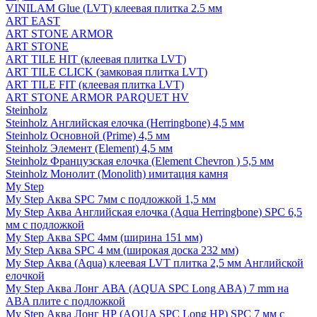
VINILAM Glue (LVT) клеевая плитка 2.5 мм
ART EAST
ART STONE ARMOR
ART STONE
ART TILE HIT (клеевая плитка LVT)
ART TILE CLICK (замковая плитка LVT)
ART TILE FIT (клеевая плитка LVT)
ART STONE ARMOR PARQUET HV
Steinholz
Steinholz Английская елочка (Herringbone) 4,5 мм
Steinholz Основной (Prime) 4,5 мм
Steinholz Элемент (Element) 4,5 мм
Steinholz Французская елочка (Element Chevron ) 5,5 мм
Steinholz Монолит (Monolith) имитация камня
My Step
My Step Аква SPC 7мм c подложкой 1,5 мм
My Step Аква Английская елочка (Aqua Herringbone) SPC 6,5
мм с подложкой
My Step Аква SPC 4мм (ширина 151 мм)
My Step Аква SPC 4 мм (широкая доска 232 мм)
My Step Аква (Aqua) клеевая LVT плитка 2,5 мм Английской
елочкой
My Step Аква Лонг АВА (AQUA SPC Long ABA) 7 mm на
ABA плите с подложкой
My Step Аква Лонг НР (AQUA SPC Long HP) SPC 7 мм с