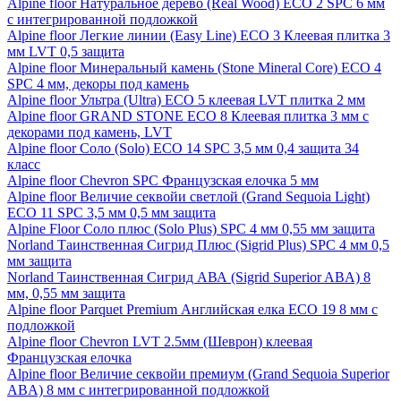
Alpine floor Натуральное дерево (Real Wood) ECO 2 SPC 6 мм
с интегрированной подложкой
Alpine floor Легкие линии (Easy Line) ECO 3 Клеевая плитка 3
мм LVT 0,5 защита
Alpine floor Минеральный камень (Stone Mineral Core) ECO 4
SPC 4 мм, декоры под камень
Alpine floor Ультра (Ultra) ECO 5 клеевая LVT плитка 2 мм
Alpine floor GRAND STONE ECO 8 Клеевая плитка 3 мм с
декорами под камень, LVT
Alpine floor Соло (Solo) ECO 14 SPC 3,5 мм 0,4 защита 34
класс
Alpine floor Chevron SPC Французская елочка 5 мм
Alpine floor Величие секвойи светлой (Grand Sequoia Light)
ECO 11 SPC 3,5 мм 0,5 мм защита
Alpine Floor Соло плюс (Solo Plus) SPC 4 мм 0,55 мм защита
Norland Таинственная Сигрид Плюс (Sigrid Plus) SPC 4 мм 0,5
мм защита
Norland Таинственная Сигрид АВА (Sigrid Superior ABA) 8
мм, 0,55 мм защита
Alpine floor Parquet Premium Английская елка ECO 19 8 мм с
подложкой
Alpine floor Chevron LVT 2.5мм (Шеврон) клеевая
Французская елочка
Alpine floor Величие секвойи премиум (Grand Sequoia Superior
ABA) 8 мм с интегрированной подложкой