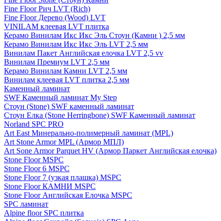
Fine Floor Рич LVT (Rich)
Fine Floor Дерево (Wood) LVT
VINILAM клеевая LVT плитка
Керамо Винилам Икс Икс Эль Стоун (Камни ) 2,5 мм
Керамо Винилам Икс Икс Эль LVT 2,5 мм
Винилам Пакет Английская елочка LVT 2,5 vv
Винилам Премиум LVT 2,5 мм
Керамо Винилам Камни LVT 2,5 мм
Винилам клеевая LVT плитка 2,5 мм
Каменный ламинат
SWF Каменный ламинат My Step
Стоун (Stone) SWF каменный ламинат
Стоун Елка (Stone Herringbone) SWF Каменный ламинат
Norland SPC PRO
Art East Минерально-полимерный ламинат (MPL)
Art Stone Armor MPL (Армор МПЛ)
Art Sone Armor Parquet HV (Армор Паркет Английская елочка)
Stone Floor MSPC
Stone Floor 6 MSPC
Stone Floor 7 (узкая плашка) MSPC
Stone Floor КАМНИ MSPC
Stone Floor Английская Елочка MSPC
SPC ламинат
Alpine floor SPC плитка