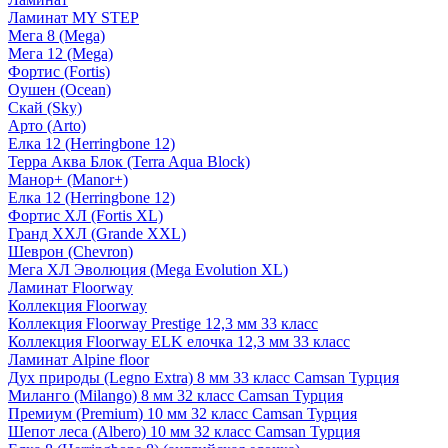
Ламинат MY STEP
Мега 8 (Mega)
Мега 12 (Mega)
Фортис (Fortis)
Оушен (Ocean)
Скай (Sky)
Арто (Arto)
Елка 12 (Herringbone 12)
Терра Аква Блок (Terra Aqua Block)
Манор+ (Manor+)
Елка 12 (Herringbone 12)
Фортис ХЛ (Fortis XL)
Гранд ХХЛ (Grande XXL)
Шеврон (Chevron)
Мега ХЛ Эволюция (Mega Evolution XL)
Ламинат Floorway
Коллекция Floorway
Коллекция Floorway Prestige 12,3 мм 33 класс
Коллекция Floorway ELK елочка 12,3 мм 33 класс
Ламинат Alpine floor
Дух природы (Legno Extra) 8 мм 33 класс Camsan Турция
Миланго (Milango) 8 мм 32 класс Camsan Турция
Премиум (Premium) 10 мм 32 класс Camsan Турция
Шепот леса (Albero) 10 мм 32 класс Camsan Турция