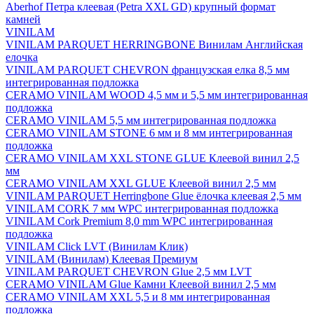
Aberhof Петра клеевая (Petra XXL GD) крупный формат
камней
VINILAM
VINILAM PARQUET HERRINGBONE Винилам Английская
елочка
VINILAM PARQUET CHEVRON французская елка 8,5 мм
интегрированная подложка
CERAMO VINILAM WOOD 4,5 мм и 5,5 мм интегрированная
подложка
CERAMO VINILAM 5,5 мм интегрированная подложка
CERAMO VINILAM STONE 6 мм и 8 мм интегрированная
подложка
CERAMO VINILAM XXL STONE GLUE Клеевой винил 2,5
мм
CERAMO VINILAM XXL GLUE Клеевой винил 2,5 мм
VINILAM PARQUET Herringbone Glue ёлочка клеевая 2,5 мм
VINILAM CORK 7 мм WPC интегрированная подложка
VINILAM Cork Premium 8,0 mm WPC интегрированная
подложка
VINILAM Click LVT (Винилам Клик)
VINILAM (Винилам) Клеевая Премиум
VINILAM PARQUET CHEVRON Glue 2,5 мм LVT
CERAMO VINILAM Glue Камни Клеевой винил 2,5 мм
CERAMO VINILAM XXL 5,5 и 8 мм интегрированная
подложка