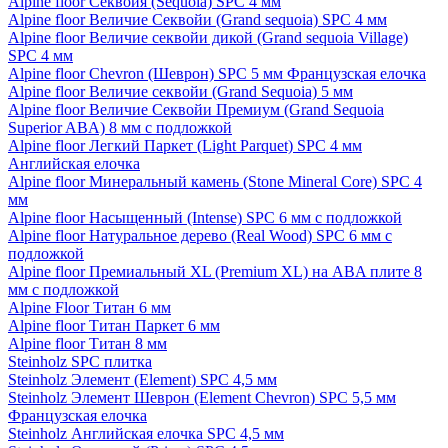
Alpine floor Секвойя (Sequoia) SPC 4 мм
Alpine floor Величие Секвойи (Grand sequoia) SPC 4 мм
Alpine floor Величие секвойи дикой (Grand sequoia Village)
SPC 4 мм
Alpine floor Chevron (Шеврон) SPC 5 мм Французская елочка
Alpine floor Величие секвойи (Grand Sequoia) 5 мм
Alpine floor Величие Секвойи Премиум (Grand Sequoia
Superior ABA) 8 мм с подложкой
Alpine floor Легкий Паркет (Light Parquet) SPC 4 мм
Английская елочка
Alpine floor Минеральный камень (Stone Mineral Core) SPC 4
мм
Alpine floor Насыщенный (Intense) SPC 6 мм с подложкой
Alpine floor Натуральное дерево (Real Wood) SPC 6 мм с
подложкой
Alpine floor Премиальный XL (Premium XL) на ABA плите 8
мм с подложкой
Alpine Floor Титан 6 мм
Alpine floor Титан Паркет 6 мм
Alpine floor Титан 8 мм
Steinholz SPC плитка
Steinholz Элемент (Element) SPC 4,5 мм
Steinholz Элемент Шеврон (Element Chevron) SPC 5,5 мм
Французская елочка
Steinholz Английская елочка SPC 4,5 мм