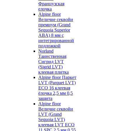
Французская
елочка
Alpine floor
Величие секвойи
премиум (Grand
Sequoia Superior
ABA) 8 мм с
интегрированной
подложкой
Norland
Таинственная
Сигрид LVT
(Sigrid LVT)
клеевая плитка
Alpine floor Паркет
LVT (Parquet LVT)
ECO 16 клеевая
ёлочка 2,5 мм 0,5
защита
Alpine floor
Величие секвойи
LVT (Grand
Sequoia LVT)
клеевая LVT ECO
11 SPC 2,5 мм 0,55