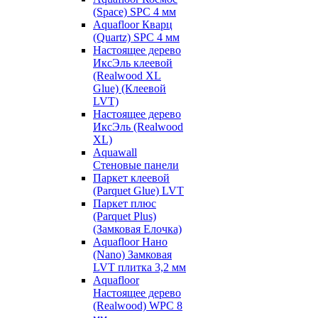
(Space) SPC 4 мм
Aquafloor Кварц
(Quartz) SPC 4 мм
Настоящее дерево
ИксЭль клеевой
(Realwood XL
Glue) (Клеевой
LVT)
Настоящее дерево
ИксЭль (Realwood
XL)
Aquawall
Стеновые панели
Паркет клеевой
(Parquet Glue) LVT
Паркет плюс
(Parquet Plus)
(Замковая Елочка)
Aquafloor Нано
(Nano) Замковая
LVT плитка 3,2 мм
Aquafloor
Настоящее дерево
(Realwood) WPC 8