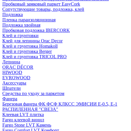
Пробковый замковый паркет EasyCork
Сопутствующие товары, подложка, клей
Подложка
Пленка параизоляционная
Подложка хвойная
Пробковая подложка IBERCORK
Клей и грунтовки
Клей для лепнины Orac Decor
Клей и грунтовка Homakoll
Клей и грунтовка Berger
Клей и грунтовка TRICOL PRO
Лепнина
ORAC DÉCOR
HIWOOD
EVROWOOD
Аксессуары
Шпатели
Средства по уходу за паркетом
Фанера
Березовая фанера ФК ФСФ КЛКСС ЭМИСИИ Е-0.5, Е-1
РАСПИЛЕННАЯ "СВЕЗА"
Клеевая LVT плитка
Fargo клеевой винил
Fargo Stone LVT Камень
Fargo Comfort LVT Комфорт