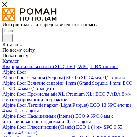
Интернет-магазин представительского класса
Каталог
По всему сайту
По каталогу
Каталог
Кварцвиниловая плитка SPC, LVT, WPC, ПВХ плитка
Alpine floor
Alpine floor Секвойя (Sequoia) ECO 6 SPC 4 мм, 0,5 защита
Alpine floor Величие секвойи 4 mm (Grand Sequoia 4 mm) ECO
11 SPC 4 мм 0,55 защита
Alpine floor Премиальный XL (Premium XL) ECO 7 ABA 8 мм
с интегрированной подложкой
Alpine floor Легкий паркет (Light Parquet) ECO 13 SPC елочка
4 мм, 0,55 защита
Alpine floor Насыщенный (Intense) ECO 9 SPC 6 мм с
интегрированной подложкой, 0,55 защита
Alpine floor Классический (Classic) ECO 1 (4 мм SPC 0,55
защита 43 класс)