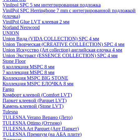
Vinilpol SPC 5 мм интегрированная подложка
VinilPol SPC Herringbone 7 mm с интегрированной подложкой
(елочка)
VinilPol Glue LVT клеевая 2 мм
Norland Neowood
UNION
Union Вида (VIDA COLLECTION) SPC 4 мм
Union Творческая (CREATIVE COLLECTION) SPC 4 мм
Union Искусство (Art collection) английская елочка 4 мм
Union Экстракт (ESSENCE COLLECTION) SPC 4 мм
Stone Floor
6 коллекция MSPC 8 мм
7 коллекция MSPC 8 мм
Коллекция MSPC BIG STONE
Коллекция MSPC ЕЛОЧКА 8 мм
Fargo
Комфорт клеевой (Comfort LVT)
Паркет клеевой (Parquet LVT)
Камень клеевой (Stone LVT)
Tulesna
TULESNA Verano Верано (Лето)
TULESNA Ottimo (Оттимо)
TULESNA Art Parquet (Арт Паркет)
TULESNA Премиум (на АБА плите)
Ламинат