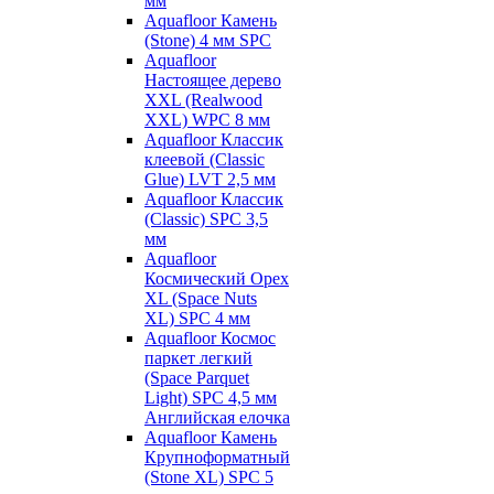
мм
Aquafloor Камень
(Stone) 4 мм SPC
Aquafloor
Настоящее дерево
XXL (Realwood
XXL) WPC 8 мм
Aquafloor Классик
клеевой (Classic
Glue) LVT 2,5 мм
Aquafloor Классик
(Classic) SPC 3,5
мм
Aquafloor
Космический Орех
XL (Space Nuts
XL) SPC 4 мм
Aquafloor Космос
паркет легкий
(Space Parquet
Light) SPC 4,5 мм
Английская елочка
Aquafloor Камень
Крупноформатный
(Stone XL) SPC 5