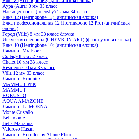
Елка 8 (Herringbone 8) (английская елочка)
Аура (Aura) 8 мм 33 класс
Насыщенность (Intensity) 12 мм 34 класс
Елка 12 (Herringbone 12) (английская елочка)
Елка профессиональная 12 (Herringbone 12 Pro) (английская
елочка)
Город (Ville) 8 мм 33 класс ёлочка
Искусство шеврона (CHEVRON ART) (французская ёлочка)
Елка 10 (Herringbone 10) (английская елочка)
Ламинат My Floor
Cottage 8 мм 32 класс
Chalet 10 мм 33 класс
Residence 10 мм 33 класс
Villa 12 мм 33 класс
Ламинат Kronotex
MAMMUT Plus
MAMMUT
ROBUSTO
AQUA AMAZONE
Ламинат La MOENA
Monte Cristallo
Bellamonte
Bella Marianna
Valoroso Hasan
Ламинат Homflor by Alpine Floor