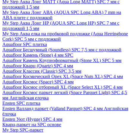
My Step Аква Лонг MATT (Aqua Long MATT) SPC 7 мм с
подложкой 1,5 мм
My Step Аква Лонг АВА (AQUA SPC Long ABA) 7 mm на
ABA плите с подложкой
My Step Аква Лонг НР (AQUA SPC Long HP) SPC 7 мм с
подложкой 1,5 мм
My Step Аква елка на пробковой подложке (Aqua Herringbone
Cork) SPC 5 мм с подложкой
Aquafloor SPC плитка
Aquafloor Бесшумный (Soundless) SPC 7,5 мм с подложкой
Aquafloor Камень (Stone) 4 мм SPC
Aquafloor Камень Крупноформатный (Stone XL) SPC 5 мм
Aquafloor Кварц (Quartz) SPC 4 мм
Aquafloor Классик (Classic) SPC 3,5 мм
Aquafloor Космический Орех XL (Space Nuts XL) SPC 4 мм
Aquafloor Космос (Space) SPC 4 мм
Aquafloor Космос отборный XL (Space Select XL) SPC 4 мм
Aquafloor Космос паркет легкий (Space Parquet Light) SPC 4,5
мм Английская елочка
Ensten SPC плитка
Ensten Валланд паркет (Valland Parquet) SPC 4 мм Английская
ёлочка
Ensten Уют (Hygge) SPC 4 мм
Кварц-паркет на SPC основе
My Step SPC-паркет